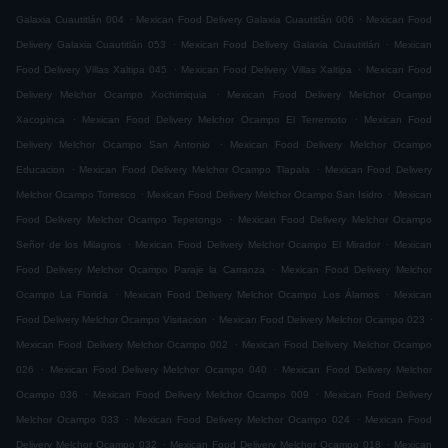
.
.
Galaxia Cuautitlán 004
Mexican Food Delivery Galaxia Cuautitlán 006
Mexican Food
.
.
Delivery Galaxia Cuautitlán 053
Mexican Food Delivery Galaxia Cuautitlán
Mexican
.
.
Food Delivery Villas Xaltipa 045
Mexican Food Delivery Villas Xaltipa
Mexican Food
.
Delivery Melchor Ocampo Xochimiquia
Mexican Food Delivery Melchor Ocampo
.
.
Xacopinca
Mexican Food Delivery Melchor Ocampo El Terremoto
Mexican Food
.
Delivery Melchor Ocampo San Antonio
Mexican Food Delivery Melchor Ocampo
.
.
Educacion
Mexican Food Delivery Melchor Ocampo Tlapala
Mexican Food Delivery
.
.
Melchor Ocampo Torresco
Mexican Food Delivery Melchor Ocampo San Isidro
Mexican
.
Food Delivery Melchor Ocampo Tepetongo
Mexican Food Delivery Melchor Ocampo
.
.
Señor de los Milagros
Mexican Food Delivery Melchor Ocampo El Mirador
Mexican
.
Food Delivery Melchor Ocampo Paraje la Carranza
Mexican Food Delivery Melchor
.
.
Ocampo La Florida
Mexican Food Delivery Melchor Ocampo Los Álamos
Mexican
.
.
Food Delivery Melchor Ocampo Visitacion
Mexican Food Delivery Melchor Ocampo 023
.
Mexican Food Delivery Melchor Ocampo 002
Mexican Food Delivery Melchor Ocampo
.
.
026
Mexican Food Delivery Melchor Ocampo 040
Mexican Food Delivery Melchor
.
.
Ocampo 036
Mexican Food Delivery Melchor Ocampo 009
Mexican Food Delivery
.
.
Melchor Ocampo 033
Mexican Food Delivery Melchor Ocampo 024
Mexican Food
.
.
Delivery Melchor Ocampo 032
Mexican Food Delivery Melchor Ocampo 018
Mexican