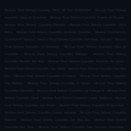
.
Mexican Food Delivery Cuautitlán REAL DE San FERNANDO
Mexican Food Delivery
.
.
Cuautitlán Joyas de Cuautitlan
Mexican Food Delivery Cuautitlán Paseos del Bosque
.
Mexican Food Delivery Cuautitlán Alborada
Mexican Food Delivery Cuautitlán Santa
.
.
Elena
Mexican Food Delivery Cuautitlán Hacienda Cuautitlan
Mexican Food Delivery
.
.
Cuautitlán El Tejocote
Mexican Food Delivery Cuautitlán San Mateo Ixtacalco
Mexican
.
Food Delivery Cuautitlán El Terremoto
Mexican Food Delivery Cuautitlán Villas de
.
.
Cuautitlan
Mexican Food Delivery Cuautitlán Tlaltepan
Mexican Food Delivery
.
.
Cuautitlán Rancho San Blas
Mexican Food Delivery Cuautitlán Hacienda del Jardín
.
Mexican Food Delivery Cuautitlán San Pablo
Mexican Food Delivery Cuautitlán San Blas
.
.
Uno
Mexican Food Delivery Cuautitlán El Paraiso
Mexican Food Delivery Cuautitlán
.
.
Pilar Pallares
Mexican Food Delivery Cuautitlán El Huerto
Mexican Food Delivery
.
.
Cuautitlán Cebadales
Mexican Food Delivery Cuautitlán Las Patricias III
Mexican Food
.
.
Delivery Cuautitlán Cristal
Mexican Food Delivery Cuautitlán Lazaro Cardenas
Mexican
.
.
Food Delivery Cuautitlán San Roque
Mexican Food Delivery Cuautitlán El Quemado
.
Mexican Food Delivery Cuautitlán Parque Industrial
Mexican Food Delivery Cuautitlán
.
.
Misiones
Mexican Food Delivery Cuautitlán San Blas Dos
Mexican Food Delivery
.
.
Cuautitlán San Jose
Mexican Food Delivery Cuautitlán San Francisco Cascantitla