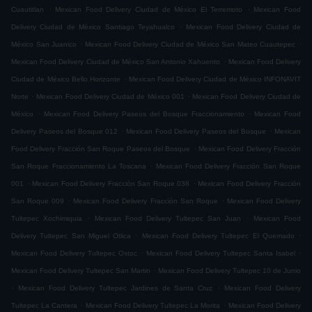
.
.
Cuautitlan
Mexican Food Delivery Ciudad de México El Terremoto
Mexican Food
.
Delivery Ciudad de México Santiago Teyahualco
Mexican Food Delivery Ciudad de
.
.
México San Juanico
Mexican Food Delivery Ciudad de México San Mateo Cuautepec
.
Mexican Food Delivery Ciudad de México San Antonio Xahuento
Mexican Food Delivery
.
Ciudad de México Bello Horizonte
Mexican Food Delivery Ciudad de México INFONAVIT
.
.
Norte
Mexican Food Delivery Ciudad de México 001
Mexican Food Delivery Ciudad de
.
.
México
Mexican Food Delivery Paseos del Bosque Fraccionamiento
Mexican Food
.
.
Delivery Paseos del Bosque 012
Mexican Food Delivery Paseos del Bosque
Mexican
.
Food Delivery Fracción San Roque Paseos del Bosque
Mexican Food Delivery Fracción
.
San Roque Fraccionamiento La Toscana
Mexican Food Delivery Fracción San Roque
.
.
001
Mexican Food Delivery Fracción San Roque 038
Mexican Food Delivery Fracción
.
.
San Roque 009
Mexican Food Delivery Fracción San Roque
Mexican Food Delivery
.
.
Tultepec Xochimiquia
Mexican Food Delivery Tultepec San Juan
Mexican Food
.
.
Delivery Tultepec San Miguel Otlica
Mexican Food Delivery Tultepec El Quemado
.
.
Mexican Food Delivery Tultepec Oxtoc
Mexican Food Delivery Tultepec Santa Isabel
.
Mexican Food Delivery Tultepec San Martin
Mexican Food Delivery Tultepec 10 de Junio
.
.
Mexican Food Delivery Tultepec Jardines de Santa Cruz
Mexican Food Delivery
.
.
Tultepec La Cantera
Mexican Food Delivery Tultepec La Morita
Mexican Food Delivery