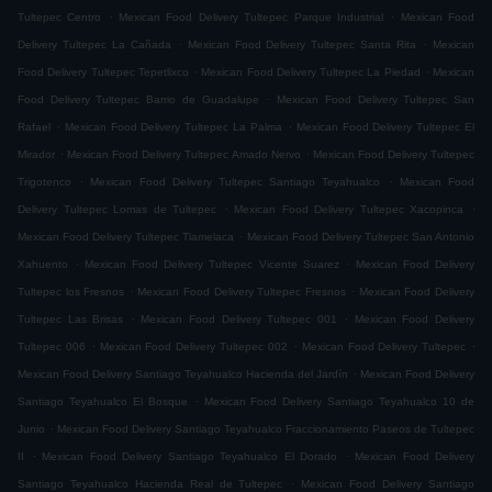
.
.
Tultepec Centro
Mexican Food Delivery Tultepec Parque Industrial
Mexican Food
.
.
Delivery Tultepec La Cañada
Mexican Food Delivery Tultepec Santa Rita
Mexican
.
.
Food Delivery Tultepec Tepetlixco
Mexican Food Delivery Tultepec La Piedad
Mexican
.
Food Delivery Tultepec Barrio de Guadalupe
Mexican Food Delivery Tultepec San
.
.
Rafael
Mexican Food Delivery Tultepec La Palma
Mexican Food Delivery Tultepec El
.
.
Mirador
Mexican Food Delivery Tultepec Amado Nervo
Mexican Food Delivery Tultepec
.
.
Trigotenco
Mexican Food Delivery Tultepec Santiago Teyahualco
Mexican Food
.
.
Delivery Tultepec Lomas de Tultepec
Mexican Food Delivery Tultepec Xacopinca
.
Mexican Food Delivery Tultepec Tlamelaca
Mexican Food Delivery Tultepec San Antonio
.
.
Xahuento
Mexican Food Delivery Tultepec Vicente Suarez
Mexican Food Delivery
.
.
Tultepec los Fresnos
Mexican Food Delivery Tultepec Fresnos
Mexican Food Delivery
.
.
Tultepec Las Brisas
Mexican Food Delivery Tultepec 001
Mexican Food Delivery
.
.
.
Tultepec 006
Mexican Food Delivery Tultepec 002
Mexican Food Delivery Tultepec
.
Mexican Food Delivery Santiago Teyahualco Hacienda del Jardín
Mexican Food Delivery
.
Santiago Teyahualco El Bosque
Mexican Food Delivery Santiago Teyahualco 10 de
.
Junio
Mexican Food Delivery Santiago Teyahualco Fraccionamiento Paseos de Tultepec
.
.
II
Mexican Food Delivery Santiago Teyahualco El Dorado
Mexican Food Delivery
.
Santiago Teyahualco Hacienda Real de Tultepec
Mexican Food Delivery Santiago