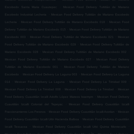
.
Escobedo Santa Maria Cuautepec
Mexican Food Delivery Tultitlán de Mariano
.
Escobedo Industrial Lecheria
Mexican Food Delivery Tultitlán de Mariano Escobedo
.
.
Lecheria
Mexican Food Delivery Tultitlán de Mariano Escobedo 018
Mexican Food
.
Delivery Tultitlán de Mariano Escobedo 015
Mexican Food Delivery Tultitlán de Mariano
.
.
Escobedo 003
Mexican Food Delivery Tultitlán de Mariano Escobedo 021
Mexican
.
Food Delivery Tultitlán de Mariano Escobedo 029
Mexican Food Delivery Tultitlán de
.
.
Mariano Escobedo 028
Mexican Food Delivery Tultitlán de Mariano Escobedo 002
.
Mexican Food Delivery Tultitlán de Mariano Escobedo 027
Mexican Food Delivery
.
Tultitlán de Mariano Escobedo 001
Mexican Food Delivery Tultitlán de Mariano
.
.
Escobedo
Mexican Food Delivery La Laguna 003
Mexican Food Delivery La Laguna
.
.
.
014
Mexican Food Delivery La Laguna
Mexican Food Delivery La Trinidad 009
.
.
Mexican Food Delivery La Trinidad 008
Mexican Food Delivery La Trinidad
Mexican
.
Food Delivery Cuautitlán Izcalli Adolfo López Mateos Issemym
Mexican Food Delivery
.
Cuautitlán Izcalli Colonial del Tepeyac
Mexican Food Delivery Cuautitlán Izcalli
.
.
Fraccionamiento Los Fresnos
Mexican Food Delivery Cuautitlán Izcalli Axotlan
Mexican
.
Food Delivery Cuautitlán Izcalli Urbi Hacienda Balboa
Mexican Food Delivery Cuautitlán
.
.
Izcalli Texcacoa
Mexican Food Delivery Cuautitlán Izcalli Urbi Quinta Montecarlo
.