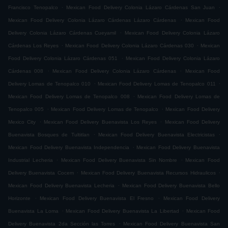
.
.
Francisco Tenopalco
Mexican Food Delivery Colonia Lázaro Cárdenas San Juan
.
Mexican Food Delivery Colonia Lázaro Cárdenas Lázaro Cárdenas
Mexican Food
.
Delivery Colonia Lázaro Cárdenas Cueyamil
Mexican Food Delivery Colonia Lázaro
.
.
Cárdenas Los Reyes
Mexican Food Delivery Colonia Lázaro Cárdenas 030
Mexican
.
Food Delivery Colonia Lázaro Cárdenas 051
Mexican Food Delivery Colonia Lázaro
.
.
Cárdenas 008
Mexican Food Delivery Colonia Lázaro Cárdenas
Mexican Food
.
.
Delivery Lomas de Tenopalco 010
Mexican Food Delivery Lomas de Tenopalco 011
.
Mexican Food Delivery Lomas de Tenopalco 008
Mexican Food Delivery Lomas de
.
.
Tenopalco 005
Mexican Food Delivery Lomas de Tenopalco
Mexican Food Delivery
.
.
Mexico City
Mexican Food Delivery Buenavista Los Reyes
Mexican Food Delivery
.
.
Buenavista Bosques de Tultitlan
Mexican Food Delivery Buenavista Electricistas
.
Mexican Food Delivery Buenavista Independencia
Mexican Food Delivery Buenavista
.
.
Industrial Lecheria
Mexican Food Delivery Buenavista Sin Nombre
Mexican Food
.
.
Delivery Buenavista Cocem
Mexican Food Delivery Buenavista Recursos Hidraulicos
.
Mexican Food Delivery Buenavista Lecheria
Mexican Food Delivery Buenavista Bello
.
.
Horizonte
Mexican Food Delivery Buenavista El Fresno
Mexican Food Delivery
.
.
Buenavista La Loma
Mexican Food Delivery Buenavista La Libertad
Mexican Food
.
Delivery Buenavista 2da Sección las Torres
Mexican Food Delivery Buenavista San