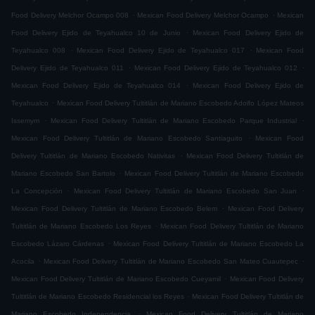
.
.
Food Delivery Melchor Ocampo 008
Mexican Food Delivery Melchor Ocampo
Mexican
.
Food Delivery Ejido de Teyahualco 10 de Junio
Mexican Food Delivery Ejido de
.
.
Teyahualco 008
Mexican Food Delivery Ejido de Teyahualco 017
Mexican Food
.
.
Delivery Ejido de Teyahualco 011
Mexican Food Delivery Ejido de Teyahualco 012
.
Mexican Food Delivery Ejido de Teyahualco 014
Mexican Food Delivery Ejido de
.
Teyahualco
Mexican Food Delivery Tultitlán de Mariano Escobedo Adolfo López Mateos
.
.
Issemym
Mexican Food Delivery Tultitlán de Mariano Escobedo Parque Industrial
.
Mexican Food Delivery Tultitlán de Mariano Escobedo Santiaguito
Mexican Food
.
Delivery Tultitlán de Mariano Escobedo Nativitas
Mexican Food Delivery Tultitlán de
.
Mariano Escobedo San Bartolo
Mexican Food Delivery Tultitlán de Mariano Escobedo
.
.
La Concepción
Mexican Food Delivery Tultitlán de Mariano Escobedo San Juan
.
Mexican Food Delivery Tultitlán de Mariano Escobedo Belem
Mexican Food Delivery
.
Tultitlán de Mariano Escobedo Los Reyes
Mexican Food Delivery Tultitlán de Mariano
.
Escobedo Lázaro Cárdenas
Mexican Food Delivery Tultitlán de Mariano Escobedo La
.
.
Acocila
Mexican Food Delivery Tultitlán de Mariano Escobedo San Mateo Cuautepec
.
Mexican Food Delivery Tultitlán de Mariano Escobedo Cueyamil
Mexican Food Delivery
.
Tultitlán de Mariano Escobedo Residencial los Reyes
Mexican Food Delivery Tultitlán de
.
Mariano Escobedo Independencia
Mexican Food Delivery Tultitlán de Mariano