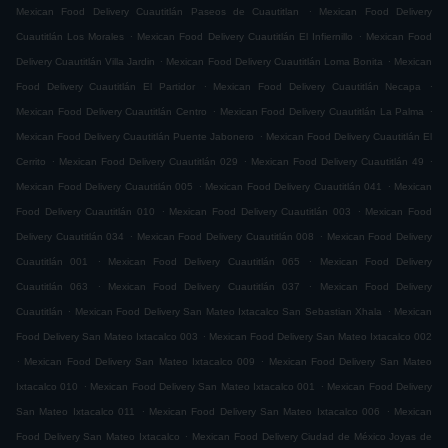
.
Mexican Food Delivery Cuautitlán Paseos de Cuautitlan
Mexican Food Delivery
.
.
Cuautitlán Los Morales
Mexican Food Delivery Cuautitlán El Infiernillo
Mexican Food
.
.
Delivery Cuautitlán Villa Jardin
Mexican Food Delivery Cuautitlán Loma Bonita
Mexican
.
.
Food Delivery Cuautitlán El Partidor
Mexican Food Delivery Cuautitlán Necapa
.
.
Mexican Food Delivery Cuautitlán Centro
Mexican Food Delivery Cuautitlán La Palma
.
Mexican Food Delivery Cuautitlán Puente Jabonero
Mexican Food Delivery Cuautitlán El
.
.
.
Cerrito
Mexican Food Delivery Cuautitlán 029
Mexican Food Delivery Cuautitlán 49
.
.
Mexican Food Delivery Cuautitlán 005
Mexican Food Delivery Cuautitlán 041
Mexican
.
.
Food Delivery Cuautitlán 010
Mexican Food Delivery Cuautitlán 003
Mexican Food
.
.
Delivery Cuautitlán 034
Mexican Food Delivery Cuautitlán 008
Mexican Food Delivery
.
.
Cuautitlán 001
Mexican Food Delivery Cuautitlán 065
Mexican Food Delivery
.
.
Cuautitlán 063
Mexican Food Delivery Cuautitlán 037
Mexican Food Delivery
.
.
Cuautitlán
Mexican Food Delivery San Mateo Ixtacalco San Sebastian Xhala
Mexican
.
Food Delivery San Mateo Ixtacalco 003
Mexican Food Delivery San Mateo Ixtacalco 002
.
.
Mexican Food Delivery San Mateo Ixtacalco 009
Mexican Food Delivery San Mateo
.
.
Ixtacalco 010
Mexican Food Delivery San Mateo Ixtacalco 001
Mexican Food Delivery
.
.
San Mateo Ixtacalco 011
Mexican Food Delivery San Mateo Ixtacalco 006
Mexican
.
Food Delivery San Mateo Ixtacalco
Mexican Food Delivery Ciudad de México Joyas de