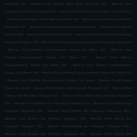
.
.
Huecatitla 005
Mexican Food Delivery Santa María Huecatitla 013
Mexican Food
.
Delivery Santa María Huecatitla 016
Mexican Food Delivery Santa María Huecatitla 001
.
.
Mexican Food Delivery Santa María Huecatitla 004
Mexican Food Delivery Santa María
.
.
Huecatitla 017
Mexican Food Delivery Santa María Huecatitla
Mexican Food Delivery
.
.
Machero 001
Mexican Food Delivery Machero
Mexican Food Delivery Fraccionamiento
.
Parque San Mateo 029
Mexican Food Delivery Fraccionamiento Parque San Mateo 028
.
.
Mexican Food Delivery Fraccionamiento Parque San Mateo 007
Mexican Food
.
Delivery Fraccionamiento Parque San Mateo 034
Mexican Food Delivery
.
Fraccionamiento Parque San Mateo 031
Mexican Food Delivery Fraccionamiento
.
Parque San Mateo 009
Mexican Food Delivery Fraccionamiento Parque San Mateo 011
.
.
Mexican Food Delivery Fraccionamiento Parque San Mateo
Mexican Food Delivery
.
.
Estado de mexico
Mexican Food Delivery San Francisco Tenopalco 017
Mexican Food
.
Delivery San Francisco Tenopalco 011
Mexican Food Delivery San Francisco Tenopalco
.
.
013
Mexican Food Delivery San Francisco Tenopalco 044
Mexican Food Delivery San
.
.
Francisco Tenopalco 008
Mexican Food Delivery San Francisco Tenopalco 023
.
Mexican Food Delivery San Francisco Tenopalco 009
Mexican Food Delivery San
.
.
Francisco Tenopalco 037
Mexican Food Delivery San Francisco Tenopalco 046
.
Mexican Food Delivery San Francisco Tenopalco 055
Mexican Food Delivery San