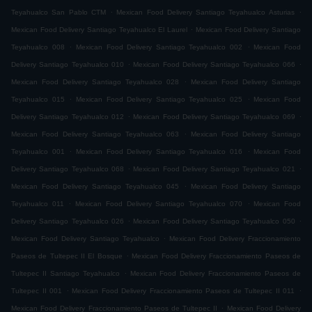
.
.
Teyahualco San Pablo CTM
Mexican Food Delivery Santiago Teyahualco Asturias
.
Mexican Food Delivery Santiago Teyahualco El Laurel
Mexican Food Delivery Santiago
.
.
Teyahualco 008
Mexican Food Delivery Santiago Teyahualco 002
Mexican Food
.
.
Delivery Santiago Teyahualco 010
Mexican Food Delivery Santiago Teyahualco 066
.
Mexican Food Delivery Santiago Teyahualco 028
Mexican Food Delivery Santiago
.
.
Teyahualco 015
Mexican Food Delivery Santiago Teyahualco 025
Mexican Food
.
.
Delivery Santiago Teyahualco 012
Mexican Food Delivery Santiago Teyahualco 069
.
Mexican Food Delivery Santiago Teyahualco 063
Mexican Food Delivery Santiago
.
.
Teyahualco 001
Mexican Food Delivery Santiago Teyahualco 016
Mexican Food
.
.
Delivery Santiago Teyahualco 068
Mexican Food Delivery Santiago Teyahualco 021
.
Mexican Food Delivery Santiago Teyahualco 045
Mexican Food Delivery Santiago
.
.
Teyahualco 011
Mexican Food Delivery Santiago Teyahualco 070
Mexican Food
.
.
Delivery Santiago Teyahualco 026
Mexican Food Delivery Santiago Teyahualco 050
.
Mexican Food Delivery Santiago Teyahualco
Mexican Food Delivery Fraccionamiento
.
Paseos de Tultepec II El Bosque
Mexican Food Delivery Fraccionamiento Paseos de
.
Tultepec II Santiago Teyahualco
Mexican Food Delivery Fraccionamiento Paseos de
.
.
Tultepec II 001
Mexican Food Delivery Fraccionamiento Paseos de Tultepec II 011
.
Mexican Food Delivery Fraccionamiento Paseos de Tultepec II
Mexican Food Delivery