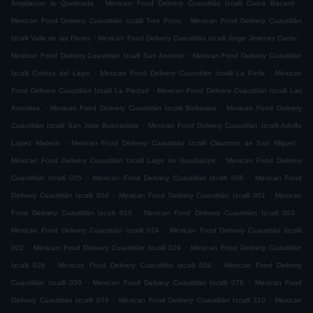
.
.
Ampliacion la Quebrada
Mexican Food Delivery Cuautitlán Izcalli Civica Bacardi
.
Mexican Food Delivery Cuautitlán Izcalli Tres Picos
Mexican Food Delivery Cuautitlán
.
.
Izcalli Valle de las Flores
Mexican Food Delivery Cuautitlán Izcalli Jorge Jimenez Cantu
.
Mexican Food Delivery Cuautitlán Izcalli San Antonio
Mexican Food Delivery Cuautitlán
.
.
Izcalli Colinas del Lago
Mexican Food Delivery Cuautitlán Izcalli La Perla
Mexican
.
Food Delivery Cuautitlán Izcalli La Piedad
Mexican Food Delivery Cuautitlán Izcalli Las
.
.
Auroritas
Mexican Food Delivery Cuautitlán Izcalli Bellavista
Mexican Food Delivery
.
Cuautitlán Izcalli San Jose Buenavista
Mexican Food Delivery Cuautitlán Izcalli Adolfo
.
.
Lopez Mateos
Mexican Food Delivery Cuautitlán Izcalli Claustros de San Miguel
.
Mexican Food Delivery Cuautitlán Izcalli Lago de Guadalupe
Mexican Food Delivery
.
.
Cuautitlán Izcalli 005
Mexican Food Delivery Cuautitlán Izcalli 006
Mexican Food
.
.
Delivery Cuautitlán Izcalli 004
Mexican Food Delivery Cuautitlán Izcalli 001
Mexican
.
.
Food Delivery Cuautitlán Izcalli 010
Mexican Food Delivery Cuautitlán Izcalli 003
.
Mexican Food Delivery Cuautitlán Izcalli 024
Mexican Food Delivery Cuautitlán Izcalli
.
.
002
Mexican Food Delivery Cuautitlán Izcalli 029
Mexican Food Delivery Cuautitlán
.
.
Izcalli 026
Mexican Food Delivery Cuautitlán Izcalli 054
Mexican Food Delivery
.
.
Cuautitlán Izcalli 039
Mexican Food Delivery Cuautitlán Izcalli 076
Mexican Food
.
.
Delivery Cuautitlán Izcalli 079
Mexican Food Delivery Cuautitlán Izcalli 110
Mexican