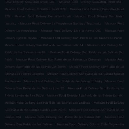
.
.
Food Delivery Cuautitlán Izcalli 108
Mexican Food Delivery Cuautitlán Izcalli 051
.
Mexican Food Delivery Cuautitlán Izcalli 078
Mexican Food Delivery Cuautitlán Izcalli
.
.
120
Mexican Food Delivery Cuautitlán Izcalli
Mexican Food Delivery San Mateo
.
.
Iztacalco
Mexican Food Delivery La Providencia Santiago Teyahualco
Mexican Food
.
.
Delivery La Providencia
Mexican Food Delivery Ejido la Reyna 001
Mexican Food
.
.
Delivery Ejido la Reyna
Mexican Food Delivery San Pablo de las Salinas El Portal
.
Mexican Food Delivery San Pablo de las Salinas Lote 64
Mexican Food Delivery San
.
Pablo de las Salinas Lote 82
Mexican Food Delivery San Pablo de las Salinas San
.
.
Pablo
Mexican Food Delivery San Pablo de las Salinas La Chinampa
Mexican Food
.
Delivery San Pablo de las Salinas Las Torres
Mexican Food Delivery San Pablo de las
.
Salinas Los Heroes Coacalco
Mexican Food Delivery San Pablo de las Salinas Morelos
.
.
3ra Sección
Mexican Food Delivery San Pablo de las Salinas El Reloj
Mexican Food
.
Delivery San Pablo de las Salinas Lote 62
Mexican Food Delivery San Pablo de las
.
.
Salinas Lomas de San Pablo
Mexican Food Delivery San Pablo de las Salinas La Isla
.
Mexican Food Delivery San Pablo de las Salinas Las Laderas
Mexican Food Delivery
.
San Pablo de las Salinas Casitas San Pablo
Mexican Food Delivery San Pablo de las
.
.
Salinas 004
Mexican Food Delivery San Pablo de las Salinas 001
Mexican Food
.
Delivery San Pablo de las Salinas
Mexican Food Delivery Colonia 2 de Septiembre