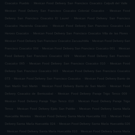
.
.
Coacalco Pueblo
Mexican Food Delivery San Francisco Coacalco Calpulli del Valle
.
Mexican Food Delivery San Francisco Coacalco Colonial Coacalco
Mexican Food
.
Delivery San Francisco Coacalco El Laurel
Mexican Food Delivery San Francisco
.
Coacalco Hacienda Coacalco
Mexican Food Delivery San Francisco Coacalco Los
.
.
Heroes Coacalco
Mexican Food Delivery San Francisco Coacalco Villa de las Flores
.
Mexican Food Delivery San Francisco Coacalco Zacuauhtitla
Mexican Food Delivery San
.
.
Francisco Coacalco 004
Mexican Food Delivery San Francisco Coacalco 001
Mexican
.
Food Delivery San Francisco Coacalco 029
Mexican Food Delivery San Francisco
.
.
Coacalco 065
Mexican Food Delivery San Francisco Coacalco 010
Mexican Food
.
Delivery San Francisco Coacalco 003
Mexican Food Delivery San Francisco Coacalco
.
.
073
Mexican Food Delivery San Francisco Coacalco
Mexican Food Delivery Barrio de
.
.
San Martín San Martin
Mexican Food Delivery Barrio de San Martín
Mexican Food
.
.
Delivery Coacalco de Berriozabal
Mexican Food Delivery Paraje Trigo Tenco 009
.
Mexican Food Delivery Paraje Trigo Tenco 010
Mexican Food Delivery Paraje Trigo
.
.
Tenco
Mexican Food Delivery Ejido San Pablito
Mexican Food Delivery Santa María
.
.
Huecatitla Morelos
Mexican Food Delivery Santa María Huecatitla 011
Mexican Food
.
Delivery Santa María Huecatitla 024
Mexican Food Delivery Santa María Huecatitla 026
.
.
Mexican Food Delivery Santa María Huecatitla 010
Mexican Food Delivery Santa María