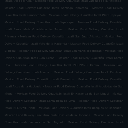
Izcalli Arcos del Alba
Mexican Food Delivery Cuautitlán Izcalli Jardines de la Hacienda
.
Mexican Food Delivery Cuautitlán Izcalli Santiago Tepalcapa
Mexican Food Delivery
.
.
Cuautitlán Izcalli Francisco Villa
Mexican Food Delivery Cuautitlán Izcalli Plaza Tepeyac
.
Mexican Food Delivery Cuautitlán Izcalli Tepalcapa
Mexican Food Delivery Cuautitlán
.
Izcalli Santa Maria Guadalupe las Torres
Mexican Food Delivery Cuautitlán Izcalli
.
.
Privanza
Mexican Food Delivery Cuautitlán Izcalli San Juan Atlamica
Mexican Food
.
Delivery Cuautitlán Izcalli Valle de la Hacienda
Mexican Food Delivery Cuautitlán Izcalli
.
.
El Rosal
Mexican Food Delivery Cuautitlán Izcalli San Martin Tepetlixpan
Mexican Food
.
Delivery Cuautitlán Izcalli San Lucas
Mexican Food Delivery Cuautitlán Izcalli Campo
.
.
Uno
Mexican Food Delivery Cuautitlán Izcalli INFONAVIT Centro
Mexican Food
.
.
Delivery Cuautitlán Izcalli Atlanta
Mexican Food Delivery Cuautitlán Izcalli Cumbria
.
Mexican Food Delivery Cuautitlán Izcalli Ensueños
Mexican Food Delivery Cuautitlán
.
Izcalli Arcos de la Hacienda
Mexican Food Delivery Cuautitlán Izcalli Arboledas de San
.
.
Miguel
Mexican Food Delivery Cuautitlán Izcalli Ex Hacienda de San Miguel
Mexican
.
Food Delivery Cuautitlán Izcalli Santa Rosa de Lima
Mexican Food Delivery Cuautitlán
.
.
Izcalli INFONAVIT Norte
Mexican Food Delivery Cuautitlán Izcalli Bosques de Hacienda
.
Mexican Food Delivery Cuautitlán Izcalli Bosques de la Hacienda
Mexican Food Delivery
.
Cuautitlán Izcalli Jardines de San Miguel
Mexican Food Delivery Cuautitlán Izcalli