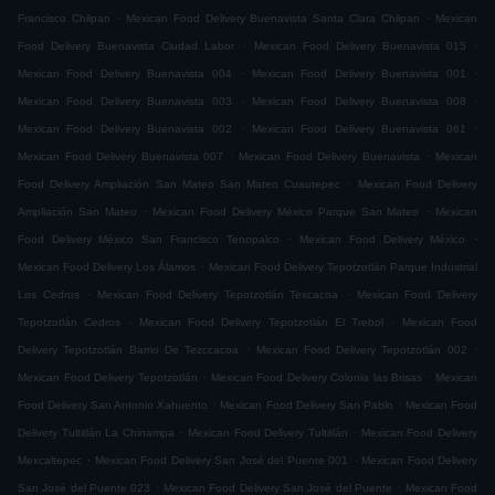
.
.
Francisco Chilpan
Mexican Food Delivery Buenavista Santa Clara Chilpan
Mexican
.
.
Food Delivery Buenavista Ciudad Labor
Mexican Food Delivery Buenavista 015
.
.
Mexican Food Delivery Buenavista 004
Mexican Food Delivery Buenavista 001
.
.
Mexican Food Delivery Buenavista 003
Mexican Food Delivery Buenavista 008
.
.
Mexican Food Delivery Buenavista 002
Mexican Food Delivery Buenavista 061
.
.
Mexican Food Delivery Buenavista 007
Mexican Food Delivery Buenavista
Mexican
.
Food Delivery Ampliación San Mateo San Mateo Cuautepec
Mexican Food Delivery
.
.
Ampliación San Mateo
Mexican Food Delivery México Parque San Mateo
Mexican
.
.
Food Delivery México San Francisco Tenopalco
Mexican Food Delivery México
.
Mexican Food Delivery Los Álamos
Mexican Food Delivery Tepotzotlán Parque Industrial
.
.
Los Cedros
Mexican Food Delivery Tepotzotlán Texcacoa
Mexican Food Delivery
.
.
Tepotzotlán Cedros
Mexican Food Delivery Tepotzotlán El Trebol
Mexican Food
.
.
Delivery Tepotzotlán Barrio De Tezccacoa
Mexican Food Delivery Tepotzotlán 002
.
.
Mexican Food Delivery Tepotzotlán
Mexican Food Delivery Colonia las Brisas
Mexican
.
.
Food Delivery San Antonio Xahuento
Mexican Food Delivery San Pablo
Mexican Food
.
.
Delivery Tultitlán La Chinampa
Mexican Food Delivery Tultitlán
Mexican Food Delivery
.
.
Mexcaltepec
Mexican Food Delivery San José del Puente 001
Mexican Food Delivery
.
.
San José del Puente 023
Mexican Food Delivery San José del Puente
Mexican Food