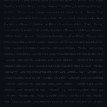
Mexican Food Delivery Cuautitlán Izcalli Cofradía San Miguel ÌII
Mexican Food Delivery
.
Cuautitlán Izcalli San Mateo Ixtacalco
Mexican Food Delivery Cuautitlán Izcalli Bosques
.
.
de Xhala
Mexican Food Delivery Cuautitlán Izcalli Ejido el Socoro
Mexican Food
.
Delivery Cuautitlán Izcalli San Sebastian Xhala
Mexican Food Delivery Cuautitlán Izcalli
.
.
Joaquin Lopez Negrete
Mexican Food Delivery Cuautitlán Izcalli Loma Bonita
Mexican
.
Food Delivery Cuautitlán Izcalli Industrial Cuamatla
Mexican Food Delivery Cuautitlán
.
.
Izcalli El Cerrito
Mexican Food Delivery Cuautitlán Izcalli La Capilla
Mexican Food
.
Delivery Cuautitlán Izcalli El Nopalito
Mexican Food Delivery Cuautitlán Izcalli Industrial
.
.
Xhala
Mexican Food Delivery Cuautitlán Izcalli Vista Hermosa
Mexican Food Delivery
.
Cuautitlán Izcalli Jaltipa
Mexican Food Delivery Cuautitlán Izcalli San Lorenzo Rio Tenco
.
.
Mexican Food Delivery Cuautitlán Izcalli Santa Barbara
Mexican Food Delivery
.
.
Cuautitlán Izcalli San Isidro
Mexican Food Delivery Cuautitlán Izcalli El Sabino
Mexican
.
Food Delivery Cuautitlán Izcalli Generalísimo José María Morelos y Pavón
Mexican Food
.
Delivery Cuautitlán Izcalli La Luz
Mexican Food Delivery Cuautitlán Izcalli Las Conchitas
.
.
Mexican Food Delivery Cuautitlán Izcalli Centro Urbano
Mexican Food Delivery
.
Cuautitlán Izcalli Bosques del Alba
Mexican Food Delivery Cuautitlán Izcalli Luis
.
.
Echeverria
Mexican Food Delivery Cuautitlán Izcalli Ex Hacienda San Jose
Mexican
.
Food Delivery Cuautitlán Izcalli Jardines del Alba 2
Mexican Food Delivery Cuautitlán
.
.