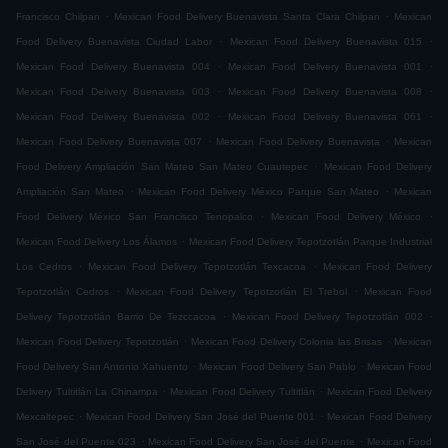
.
.
Francisco Chilpan
Mexican Food Delivery Buenavista Santa Clara Chilpan
Mexican
.
.
Food Delivery Buenavista Ciudad Labor
Mexican Food Delivery Buenavista 015
.
.
Mexican Food Delivery Buenavista 004
Mexican Food Delivery Buenavista 001
.
.
Mexican Food Delivery Buenavista 003
Mexican Food Delivery Buenavista 008
.
.
Mexican Food Delivery Buenavista 002
Mexican Food Delivery Buenavista 061
.
.
Mexican Food Delivery Buenavista 007
Mexican Food Delivery Buenavista
Mexican
.
Food Delivery Ampliación San Mateo San Mateo Cuautepec
Mexican Food Delivery
.
.
Ampliación San Mateo
Mexican Food Delivery México Parque San Mateo
Mexican
.
.
Food Delivery México San Francisco Tenopalco
Mexican Food Delivery México
.
Mexican Food Delivery Los Álamos
Mexican Food Delivery Tepotzotlán Parque Industrial
.
.
Los Cedros
Mexican Food Delivery Tepotzotlán Texcacoa
Mexican Food Delivery
.
.
Tepotzotlán Cedros
Mexican Food Delivery Tepotzotlán El Trebol
Mexican Food
.
.
Delivery Tepotzotlán Barrio De Tezccacoa
Mexican Food Delivery Tepotzotlán 002
.
.
Mexican Food Delivery Tepotzotlán
Mexican Food Delivery Colonia las Brisas
Mexican
.
.
Food Delivery San Antonio Xahuento
Mexican Food Delivery San Pablo
Mexican Food
.
.
Delivery Tultitlán La Chinampa
Mexican Food Delivery Tultitlán
Mexican Food Delivery
.
.
Mexcaltepec
Mexican Food Delivery San José del Puente 001
Mexican Food Delivery
.
.
San José del Puente 023
Mexican Food Delivery San José del Puente
Mexican Food