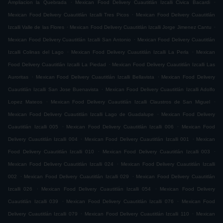
.
.
Ampliacion la Quebrada
Mexican Food Delivery Cuautitlán Izcalli Civica Bacardi
.
Mexican Food Delivery Cuautitlán Izcalli Tres Picos
Mexican Food Delivery Cuautitlán
.
.
Izcalli Valle de las Flores
Mexican Food Delivery Cuautitlán Izcalli Jorge Jimenez Cantu
.
Mexican Food Delivery Cuautitlán Izcalli San Antonio
Mexican Food Delivery Cuautitlán
.
.
Izcalli Colinas del Lago
Mexican Food Delivery Cuautitlán Izcalli La Perla
Mexican
.
Food Delivery Cuautitlán Izcalli La Piedad
Mexican Food Delivery Cuautitlán Izcalli Las
.
.
Auroritas
Mexican Food Delivery Cuautitlán Izcalli Bellavista
Mexican Food Delivery
.
Cuautitlán Izcalli San Jose Buenavista
Mexican Food Delivery Cuautitlán Izcalli Adolfo
.
.
Lopez Mateos
Mexican Food Delivery Cuautitlán Izcalli Claustros de San Miguel
.
Mexican Food Delivery Cuautitlán Izcalli Lago de Guadalupe
Mexican Food Delivery
.
.
Cuautitlán Izcalli 005
Mexican Food Delivery Cuautitlán Izcalli 006
Mexican Food
.
.
Delivery Cuautitlán Izcalli 004
Mexican Food Delivery Cuautitlán Izcalli 001
Mexican
.
.
Food Delivery Cuautitlán Izcalli 010
Mexican Food Delivery Cuautitlán Izcalli 003
.
Mexican Food Delivery Cuautitlán Izcalli 024
Mexican Food Delivery Cuautitlán Izcalli
.
.
002
Mexican Food Delivery Cuautitlán Izcalli 029
Mexican Food Delivery Cuautitlán
.
.
Izcalli 026
Mexican Food Delivery Cuautitlán Izcalli 054
Mexican Food Delivery
.
.
Cuautitlán Izcalli 039
Mexican Food Delivery Cuautitlán Izcalli 076
Mexican Food
.
.
Delivery Cuautitlán Izcalli 079
Mexican Food Delivery Cuautitlán Izcalli 110
Mexican