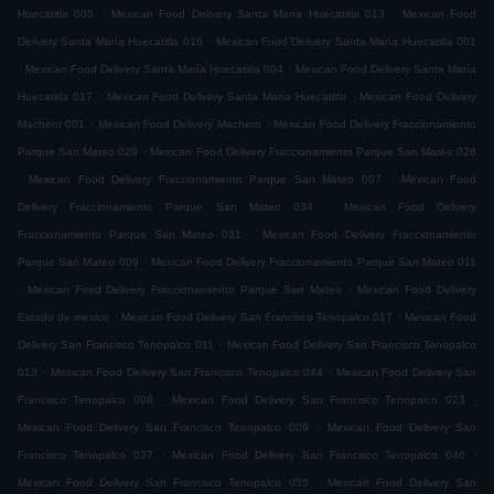
.
.
Huecatitla 005
Mexican Food Delivery Santa María Huecatitla 013
Mexican Food
.
Delivery Santa María Huecatitla 016
Mexican Food Delivery Santa María Huecatitla 001
.
.
Mexican Food Delivery Santa María Huecatitla 004
Mexican Food Delivery Santa María
.
.
Huecatitla 017
Mexican Food Delivery Santa María Huecatitla
Mexican Food Delivery
.
.
Machero 001
Mexican Food Delivery Machero
Mexican Food Delivery Fraccionamiento
.
Parque San Mateo 029
Mexican Food Delivery Fraccionamiento Parque San Mateo 028
.
.
Mexican Food Delivery Fraccionamiento Parque San Mateo 007
Mexican Food
.
Delivery Fraccionamiento Parque San Mateo 034
Mexican Food Delivery
.
Fraccionamiento Parque San Mateo 031
Mexican Food Delivery Fraccionamiento
.
Parque San Mateo 009
Mexican Food Delivery Fraccionamiento Parque San Mateo 011
.
.
Mexican Food Delivery Fraccionamiento Parque San Mateo
Mexican Food Delivery
.
.
Estado de mexico
Mexican Food Delivery San Francisco Tenopalco 017
Mexican Food
.
Delivery San Francisco Tenopalco 011
Mexican Food Delivery San Francisco Tenopalco
.
.
013
Mexican Food Delivery San Francisco Tenopalco 044
Mexican Food Delivery San
.
.
Francisco Tenopalco 008
Mexican Food Delivery San Francisco Tenopalco 023
.
Mexican Food Delivery San Francisco Tenopalco 009
Mexican Food Delivery San
.
.
Francisco Tenopalco 037
Mexican Food Delivery San Francisco Tenopalco 046
.
Mexican Food Delivery San Francisco Tenopalco 055
Mexican Food Delivery San