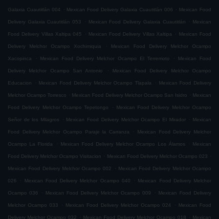
.
.
Galaxia Cuautitlán 004
Mexican Food Delivery Galaxia Cuautitlán 006
Mexican Food
.
.
Delivery Galaxia Cuautitlán 053
Mexican Food Delivery Galaxia Cuautitlán
Mexican
.
.
Food Delivery Villas Xaltipa 045
Mexican Food Delivery Villas Xaltipa
Mexican Food
.
Delivery Melchor Ocampo Xochimiquia
Mexican Food Delivery Melchor Ocampo
.
.
Xacopinca
Mexican Food Delivery Melchor Ocampo El Terremoto
Mexican Food
.
Delivery Melchor Ocampo San Antonio
Mexican Food Delivery Melchor Ocampo
.
.
Educacion
Mexican Food Delivery Melchor Ocampo Tlapala
Mexican Food Delivery
.
.
Melchor Ocampo Torresco
Mexican Food Delivery Melchor Ocampo San Isidro
Mexican
.
Food Delivery Melchor Ocampo Tepetongo
Mexican Food Delivery Melchor Ocampo
.
.
Señor de los Milagros
Mexican Food Delivery Melchor Ocampo El Mirador
Mexican
.
Food Delivery Melchor Ocampo Paraje la Carranza
Mexican Food Delivery Melchor
.
.
Ocampo La Florida
Mexican Food Delivery Melchor Ocampo Los Álamos
Mexican
.
.
Food Delivery Melchor Ocampo Visitacion
Mexican Food Delivery Melchor Ocampo 023
.
Mexican Food Delivery Melchor Ocampo 002
Mexican Food Delivery Melchor Ocampo
.
.
026
Mexican Food Delivery Melchor Ocampo 040
Mexican Food Delivery Melchor
.
.
Ocampo 036
Mexican Food Delivery Melchor Ocampo 009
Mexican Food Delivery
.
.
Melchor Ocampo 033
Mexican Food Delivery Melchor Ocampo 024
Mexican Food
.
.
Delivery Melchor Ocampo 032
Mexican Food Delivery Melchor Ocampo 018
Mexican