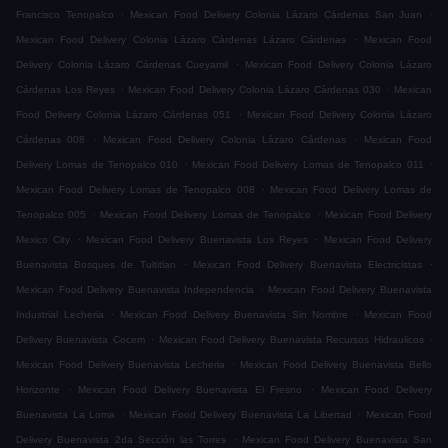
.
.
Francisco Tenopalco
Mexican Food Delivery Colonia Lázaro Cárdenas San Juan
.
Mexican Food Delivery Colonia Lázaro Cárdenas Lázaro Cárdenas
Mexican Food
.
Delivery Colonia Lázaro Cárdenas Cueyamil
Mexican Food Delivery Colonia Lázaro
.
.
Cárdenas Los Reyes
Mexican Food Delivery Colonia Lázaro Cárdenas 030
Mexican
.
Food Delivery Colonia Lázaro Cárdenas 051
Mexican Food Delivery Colonia Lázaro
.
.
Cárdenas 008
Mexican Food Delivery Colonia Lázaro Cárdenas
Mexican Food
.
.
Delivery Lomas de Tenopalco 010
Mexican Food Delivery Lomas de Tenopalco 011
.
Mexican Food Delivery Lomas de Tenopalco 008
Mexican Food Delivery Lomas de
.
.
Tenopalco 005
Mexican Food Delivery Lomas de Tenopalco
Mexican Food Delivery
.
.
Mexico City
Mexican Food Delivery Buenavista Los Reyes
Mexican Food Delivery
.
.
Buenavista Bosques de Tultitlan
Mexican Food Delivery Buenavista Electricistas
.
Mexican Food Delivery Buenavista Independencia
Mexican Food Delivery Buenavista
.
.
Industrial Lecheria
Mexican Food Delivery Buenavista Sin Nombre
Mexican Food
.
.
Delivery Buenavista Cocem
Mexican Food Delivery Buenavista Recursos Hidraulicos
.
Mexican Food Delivery Buenavista Lecheria
Mexican Food Delivery Buenavista Bello
.
.
Horizonte
Mexican Food Delivery Buenavista El Fresno
Mexican Food Delivery
.
.
Buenavista La Loma
Mexican Food Delivery Buenavista La Libertad
Mexican Food
.
Delivery Buenavista 2da Sección las Torres
Mexican Food Delivery Buenavista San