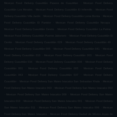
.
Mexican Food Delivery Cuautitlán Paseos de Cuautitlan
Mexican Food Delivery
.
.
Cuautitlán Los Morales
Mexican Food Delivery Cuautitlán El Infiernillo
Mexican Food
.
.
Delivery Cuautitlán Villa Jardin
Mexican Food Delivery Cuautitlán Loma Bonita
Mexican
.
.
Food Delivery Cuautitlán El Partidor
Mexican Food Delivery Cuautitlán Necapa
.
.
Mexican Food Delivery Cuautitlán Centro
Mexican Food Delivery Cuautitlán La Palma
.
Mexican Food Delivery Cuautitlán Puente Jabonero
Mexican Food Delivery Cuautitlán El
.
.
.
Cerrito
Mexican Food Delivery Cuautitlán 029
Mexican Food Delivery Cuautitlán 49
.
.
Mexican Food Delivery Cuautitlán 005
Mexican Food Delivery Cuautitlán 041
Mexican
.
.
Food Delivery Cuautitlán 010
Mexican Food Delivery Cuautitlán 003
Mexican Food
.
.
Delivery Cuautitlán 034
Mexican Food Delivery Cuautitlán 008
Mexican Food Delivery
.
.
Cuautitlán 001
Mexican Food Delivery Cuautitlán 065
Mexican Food Delivery
.
.
Cuautitlán 063
Mexican Food Delivery Cuautitlán 037
Mexican Food Delivery
.
.
Cuautitlán
Mexican Food Delivery San Mateo Ixtacalco San Sebastian Xhala
Mexican
.
Food Delivery San Mateo Ixtacalco 003
Mexican Food Delivery San Mateo Ixtacalco 002
.
.
Mexican Food Delivery San Mateo Ixtacalco 009
Mexican Food Delivery San Mateo
.
.
Ixtacalco 010
Mexican Food Delivery San Mateo Ixtacalco 001
Mexican Food Delivery
.
.
San Mateo Ixtacalco 011
Mexican Food Delivery San Mateo Ixtacalco 006
Mexican
.
Food Delivery San Mateo Ixtacalco
Mexican Food Delivery Ciudad de México Joyas de