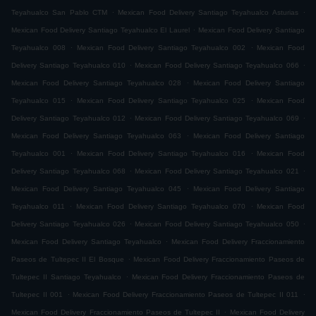
.
.
Teyahualco San Pablo CTM
Mexican Food Delivery Santiago Teyahualco Asturias
.
Mexican Food Delivery Santiago Teyahualco El Laurel
Mexican Food Delivery Santiago
.
.
Teyahualco 008
Mexican Food Delivery Santiago Teyahualco 002
Mexican Food
.
.
Delivery Santiago Teyahualco 010
Mexican Food Delivery Santiago Teyahualco 066
.
Mexican Food Delivery Santiago Teyahualco 028
Mexican Food Delivery Santiago
.
.
Teyahualco 015
Mexican Food Delivery Santiago Teyahualco 025
Mexican Food
.
.
Delivery Santiago Teyahualco 012
Mexican Food Delivery Santiago Teyahualco 069
.
Mexican Food Delivery Santiago Teyahualco 063
Mexican Food Delivery Santiago
.
.
Teyahualco 001
Mexican Food Delivery Santiago Teyahualco 016
Mexican Food
.
.
Delivery Santiago Teyahualco 068
Mexican Food Delivery Santiago Teyahualco 021
.
Mexican Food Delivery Santiago Teyahualco 045
Mexican Food Delivery Santiago
.
.
Teyahualco 011
Mexican Food Delivery Santiago Teyahualco 070
Mexican Food
.
.
Delivery Santiago Teyahualco 026
Mexican Food Delivery Santiago Teyahualco 050
.
Mexican Food Delivery Santiago Teyahualco
Mexican Food Delivery Fraccionamiento
.
Paseos de Tultepec II El Bosque
Mexican Food Delivery Fraccionamiento Paseos de
.
Tultepec II Santiago Teyahualco
Mexican Food Delivery Fraccionamiento Paseos de
.
.
Tultepec II 001
Mexican Food Delivery Fraccionamiento Paseos de Tultepec II 011
.
Mexican Food Delivery Fraccionamiento Paseos de Tultepec II
Mexican Food Delivery