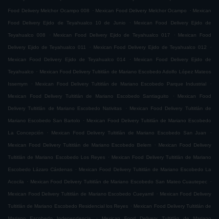
.
.
Food Delivery Melchor Ocampo 008
Mexican Food Delivery Melchor Ocampo
Mexican
.
Food Delivery Ejido de Teyahualco 10 de Junio
Mexican Food Delivery Ejido de
.
.
Teyahualco 008
Mexican Food Delivery Ejido de Teyahualco 017
Mexican Food
.
.
Delivery Ejido de Teyahualco 011
Mexican Food Delivery Ejido de Teyahualco 012
.
Mexican Food Delivery Ejido de Teyahualco 014
Mexican Food Delivery Ejido de
.
Teyahualco
Mexican Food Delivery Tultitlán de Mariano Escobedo Adolfo López Mateos
.
.
Issemym
Mexican Food Delivery Tultitlán de Mariano Escobedo Parque Industrial
.
Mexican Food Delivery Tultitlán de Mariano Escobedo Santiaguito
Mexican Food
.
Delivery Tultitlán de Mariano Escobedo Nativitas
Mexican Food Delivery Tultitlán de
.
Mariano Escobedo San Bartolo
Mexican Food Delivery Tultitlán de Mariano Escobedo
.
.
La Concepción
Mexican Food Delivery Tultitlán de Mariano Escobedo San Juan
.
Mexican Food Delivery Tultitlán de Mariano Escobedo Belem
Mexican Food Delivery
.
Tultitlán de Mariano Escobedo Los Reyes
Mexican Food Delivery Tultitlán de Mariano
.
Escobedo Lázaro Cárdenas
Mexican Food Delivery Tultitlán de Mariano Escobedo La
.
.
Acocila
Mexican Food Delivery Tultitlán de Mariano Escobedo San Mateo Cuautepec
.
Mexican Food Delivery Tultitlán de Mariano Escobedo Cueyamil
Mexican Food Delivery
.
Tultitlán de Mariano Escobedo Residencial los Reyes
Mexican Food Delivery Tultitlán de
.
Mariano Escobedo Independencia
Mexican Food Delivery Tultitlán de Mariano