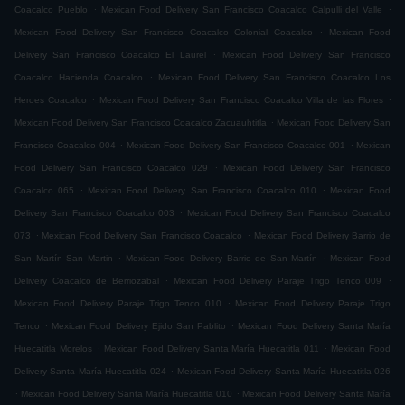
.
.
Coacalco Pueblo
Mexican Food Delivery San Francisco Coacalco Calpulli del Valle
.
Mexican Food Delivery San Francisco Coacalco Colonial Coacalco
Mexican Food
.
Delivery San Francisco Coacalco El Laurel
Mexican Food Delivery San Francisco
.
Coacalco Hacienda Coacalco
Mexican Food Delivery San Francisco Coacalco Los
.
.
Heroes Coacalco
Mexican Food Delivery San Francisco Coacalco Villa de las Flores
.
Mexican Food Delivery San Francisco Coacalco Zacuauhtitla
Mexican Food Delivery San
.
.
Francisco Coacalco 004
Mexican Food Delivery San Francisco Coacalco 001
Mexican
.
Food Delivery San Francisco Coacalco 029
Mexican Food Delivery San Francisco
.
.
Coacalco 065
Mexican Food Delivery San Francisco Coacalco 010
Mexican Food
.
Delivery San Francisco Coacalco 003
Mexican Food Delivery San Francisco Coacalco
.
.
073
Mexican Food Delivery San Francisco Coacalco
Mexican Food Delivery Barrio de
.
.
San Martín San Martin
Mexican Food Delivery Barrio de San Martín
Mexican Food
.
.
Delivery Coacalco de Berriozabal
Mexican Food Delivery Paraje Trigo Tenco 009
.
Mexican Food Delivery Paraje Trigo Tenco 010
Mexican Food Delivery Paraje Trigo
.
.
Tenco
Mexican Food Delivery Ejido San Pablito
Mexican Food Delivery Santa María
.
.
Huecatitla Morelos
Mexican Food Delivery Santa María Huecatitla 011
Mexican Food
.
Delivery Santa María Huecatitla 024
Mexican Food Delivery Santa María Huecatitla 026
.
.
Mexican Food Delivery Santa María Huecatitla 010
Mexican Food Delivery Santa María