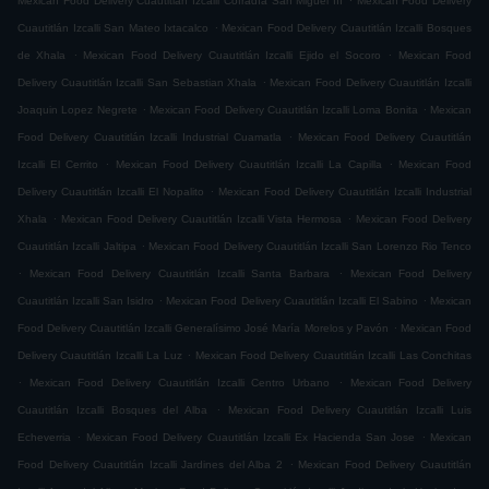
Mexican Food Delivery Cuautitlán Izcalli Cofradía San Miguel ÌII
Mexican Food Delivery
.
Cuautitlán Izcalli San Mateo Ixtacalco
Mexican Food Delivery Cuautitlán Izcalli Bosques
.
.
de Xhala
Mexican Food Delivery Cuautitlán Izcalli Ejido el Socoro
Mexican Food
.
Delivery Cuautitlán Izcalli San Sebastian Xhala
Mexican Food Delivery Cuautitlán Izcalli
.
.
Joaquin Lopez Negrete
Mexican Food Delivery Cuautitlán Izcalli Loma Bonita
Mexican
.
Food Delivery Cuautitlán Izcalli Industrial Cuamatla
Mexican Food Delivery Cuautitlán
.
.
Izcalli El Cerrito
Mexican Food Delivery Cuautitlán Izcalli La Capilla
Mexican Food
.
Delivery Cuautitlán Izcalli El Nopalito
Mexican Food Delivery Cuautitlán Izcalli Industrial
.
.
Xhala
Mexican Food Delivery Cuautitlán Izcalli Vista Hermosa
Mexican Food Delivery
.
Cuautitlán Izcalli Jaltipa
Mexican Food Delivery Cuautitlán Izcalli San Lorenzo Rio Tenco
.
.
Mexican Food Delivery Cuautitlán Izcalli Santa Barbara
Mexican Food Delivery
.
.
Cuautitlán Izcalli San Isidro
Mexican Food Delivery Cuautitlán Izcalli El Sabino
Mexican
.
Food Delivery Cuautitlán Izcalli Generalísimo José María Morelos y Pavón
Mexican Food
.
Delivery Cuautitlán Izcalli La Luz
Mexican Food Delivery Cuautitlán Izcalli Las Conchitas
.
.
Mexican Food Delivery Cuautitlán Izcalli Centro Urbano
Mexican Food Delivery
.
Cuautitlán Izcalli Bosques del Alba
Mexican Food Delivery Cuautitlán Izcalli Luis
.
.
Echeverria
Mexican Food Delivery Cuautitlán Izcalli Ex Hacienda San Jose
Mexican
.
Food Delivery Cuautitlán Izcalli Jardines del Alba 2
Mexican Food Delivery Cuautitlán
.
.