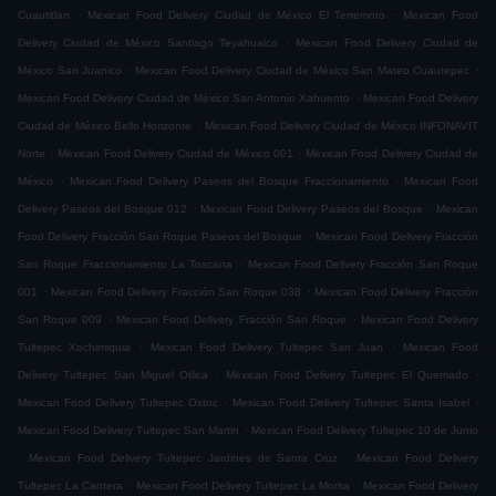
.
.
Cuautitlan
Mexican Food Delivery Ciudad de México El Terremoto
Mexican Food
.
Delivery Ciudad de México Santiago Teyahualco
Mexican Food Delivery Ciudad de
.
.
México San Juanico
Mexican Food Delivery Ciudad de México San Mateo Cuautepec
.
Mexican Food Delivery Ciudad de México San Antonio Xahuento
Mexican Food Delivery
.
Ciudad de México Bello Horizonte
Mexican Food Delivery Ciudad de México INFONAVIT
.
.
Norte
Mexican Food Delivery Ciudad de México 001
Mexican Food Delivery Ciudad de
.
.
México
Mexican Food Delivery Paseos del Bosque Fraccionamiento
Mexican Food
.
.
Delivery Paseos del Bosque 012
Mexican Food Delivery Paseos del Bosque
Mexican
.
Food Delivery Fracción San Roque Paseos del Bosque
Mexican Food Delivery Fracción
.
San Roque Fraccionamiento La Toscana
Mexican Food Delivery Fracción San Roque
.
.
001
Mexican Food Delivery Fracción San Roque 038
Mexican Food Delivery Fracción
.
.
San Roque 009
Mexican Food Delivery Fracción San Roque
Mexican Food Delivery
.
.
Tultepec Xochimiquia
Mexican Food Delivery Tultepec San Juan
Mexican Food
.
.
Delivery Tultepec San Miguel Otlica
Mexican Food Delivery Tultepec El Quemado
.
.
Mexican Food Delivery Tultepec Oxtoc
Mexican Food Delivery Tultepec Santa Isabel
.
Mexican Food Delivery Tultepec San Martin
Mexican Food Delivery Tultepec 10 de Junio
.
.
Mexican Food Delivery Tultepec Jardines de Santa Cruz
Mexican Food Delivery
.
.
Tultepec La Cantera
Mexican Food Delivery Tultepec La Morita
Mexican Food Delivery