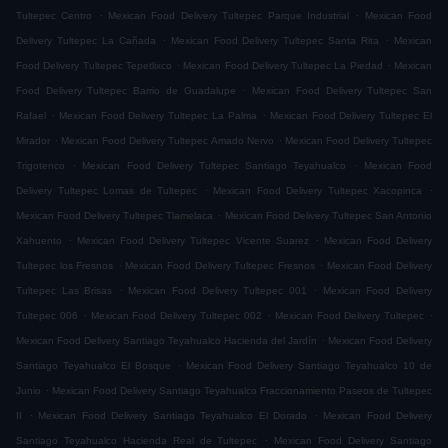
.
.
Tultepec Centro
Mexican Food Delivery Tultepec Parque Industrial
Mexican Food
.
.
Delivery Tultepec La Cañada
Mexican Food Delivery Tultepec Santa Rita
Mexican
.
.
Food Delivery Tultepec Tepetlixco
Mexican Food Delivery Tultepec La Piedad
Mexican
.
Food Delivery Tultepec Barrio de Guadalupe
Mexican Food Delivery Tultepec San
.
.
Rafael
Mexican Food Delivery Tultepec La Palma
Mexican Food Delivery Tultepec El
.
.
Mirador
Mexican Food Delivery Tultepec Amado Nervo
Mexican Food Delivery Tultepec
.
.
Trigotenco
Mexican Food Delivery Tultepec Santiago Teyahualco
Mexican Food
.
.
Delivery Tultepec Lomas de Tultepec
Mexican Food Delivery Tultepec Xacopinca
.
Mexican Food Delivery Tultepec Tlamelaca
Mexican Food Delivery Tultepec San Antonio
.
.
Xahuento
Mexican Food Delivery Tultepec Vicente Suarez
Mexican Food Delivery
.
.
Tultepec los Fresnos
Mexican Food Delivery Tultepec Fresnos
Mexican Food Delivery
.
.
Tultepec Las Brisas
Mexican Food Delivery Tultepec 001
Mexican Food Delivery
.
.
.
Tultepec 006
Mexican Food Delivery Tultepec 002
Mexican Food Delivery Tultepec
.
Mexican Food Delivery Santiago Teyahualco Hacienda del Jardín
Mexican Food Delivery
.
Santiago Teyahualco El Bosque
Mexican Food Delivery Santiago Teyahualco 10 de
.
Junio
Mexican Food Delivery Santiago Teyahualco Fraccionamiento Paseos de Tultepec
.
.
II
Mexican Food Delivery Santiago Teyahualco El Dorado
Mexican Food Delivery
.
Santiago Teyahualco Hacienda Real de Tultepec
Mexican Food Delivery Santiago