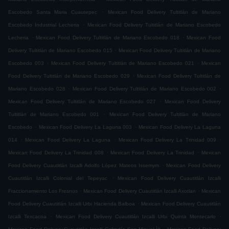
.
Escobedo Santa Maria Cuautepec
Mexican Food Delivery Tultitlán de Mariano
.
Escobedo Industrial Lecheria
Mexican Food Delivery Tultitlán de Mariano Escobedo
.
.
Lecheria
Mexican Food Delivery Tultitlán de Mariano Escobedo 018
Mexican Food
.
Delivery Tultitlán de Mariano Escobedo 015
Mexican Food Delivery Tultitlán de Mariano
.
.
Escobedo 003
Mexican Food Delivery Tultitlán de Mariano Escobedo 021
Mexican
.
Food Delivery Tultitlán de Mariano Escobedo 029
Mexican Food Delivery Tultitlán de
.
.
Mariano Escobedo 028
Mexican Food Delivery Tultitlán de Mariano Escobedo 002
.
Mexican Food Delivery Tultitlán de Mariano Escobedo 027
Mexican Food Delivery
.
Tultitlán de Mariano Escobedo 001
Mexican Food Delivery Tultitlán de Mariano
.
.
Escobedo
Mexican Food Delivery La Laguna 003
Mexican Food Delivery La Laguna
.
.
.
014
Mexican Food Delivery La Laguna
Mexican Food Delivery La Trinidad 009
.
.
Mexican Food Delivery La Trinidad 008
Mexican Food Delivery La Trinidad
Mexican
.
Food Delivery Cuautitlán Izcalli Adolfo López Mateos Issemym
Mexican Food Delivery
.
Cuautitlán Izcalli Colonial del Tepeyac
Mexican Food Delivery Cuautitlán Izcalli
.
.
Fraccionamiento Los Fresnos
Mexican Food Delivery Cuautitlán Izcalli Axotlan
Mexican
.
Food Delivery Cuautitlán Izcalli Urbi Hacienda Balboa
Mexican Food Delivery Cuautitlán
.
.
Izcalli Texcacoa
Mexican Food Delivery Cuautitlán Izcalli Urbi Quinta Montecarlo
.