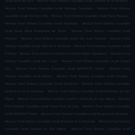
Izcalli Arcos del Alba
Mexican Food Delivery Cuautitlán Izcalli Jardines de la Hacienda
.
Mexican Food Delivery Cuautitlán Izcalli Santiago Tepalcapa
Mexican Food Delivery
.
.
Cuautitlán Izcalli Francisco Villa
Mexican Food Delivery Cuautitlán Izcalli Plaza Tepeyac
.
Mexican Food Delivery Cuautitlán Izcalli Tepalcapa
Mexican Food Delivery Cuautitlán
.
Izcalli Santa Maria Guadalupe las Torres
Mexican Food Delivery Cuautitlán Izcalli
.
.
Privanza
Mexican Food Delivery Cuautitlán Izcalli San Juan Atlamica
Mexican Food
.
Delivery Cuautitlán Izcalli Valle de la Hacienda
Mexican Food Delivery Cuautitlán Izcalli
.
.
El Rosal
Mexican Food Delivery Cuautitlán Izcalli San Martin Tepetlixpan
Mexican Food
.
Delivery Cuautitlán Izcalli San Lucas
Mexican Food Delivery Cuautitlán Izcalli Campo
.
.
Uno
Mexican Food Delivery Cuautitlán Izcalli INFONAVIT Centro
Mexican Food
.
.
Delivery Cuautitlán Izcalli Atlanta
Mexican Food Delivery Cuautitlán Izcalli Cumbria
.
Mexican Food Delivery Cuautitlán Izcalli Ensueños
Mexican Food Delivery Cuautitlán
.
Izcalli Arcos de la Hacienda
Mexican Food Delivery Cuautitlán Izcalli Arboledas de San
.
.
Miguel
Mexican Food Delivery Cuautitlán Izcalli Ex Hacienda de San Miguel
Mexican
.
Food Delivery Cuautitlán Izcalli Santa Rosa de Lima
Mexican Food Delivery Cuautitlán
.
.
Izcalli INFONAVIT Norte
Mexican Food Delivery Cuautitlán Izcalli Bosques de Hacienda
.
Mexican Food Delivery Cuautitlán Izcalli Bosques de la Hacienda
Mexican Food Delivery
.
Cuautitlán Izcalli Jardines de San Miguel
Mexican Food Delivery Cuautitlán Izcalli