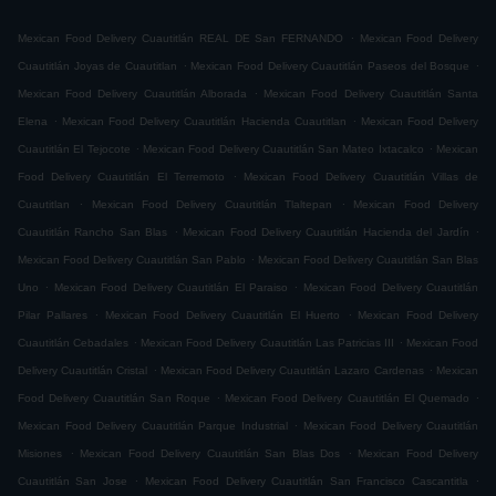
.
Mexican Food Delivery Cuautitlán REAL DE San FERNANDO
Mexican Food Delivery
.
.
Cuautitlán Joyas de Cuautitlan
Mexican Food Delivery Cuautitlán Paseos del Bosque
.
Mexican Food Delivery Cuautitlán Alborada
Mexican Food Delivery Cuautitlán Santa
.
.
Elena
Mexican Food Delivery Cuautitlán Hacienda Cuautitlan
Mexican Food Delivery
.
.
Cuautitlán El Tejocote
Mexican Food Delivery Cuautitlán San Mateo Ixtacalco
Mexican
.
Food Delivery Cuautitlán El Terremoto
Mexican Food Delivery Cuautitlán Villas de
.
.
Cuautitlan
Mexican Food Delivery Cuautitlán Tlaltepan
Mexican Food Delivery
.
.
Cuautitlán Rancho San Blas
Mexican Food Delivery Cuautitlán Hacienda del Jardín
.
Mexican Food Delivery Cuautitlán San Pablo
Mexican Food Delivery Cuautitlán San Blas
.
.
Uno
Mexican Food Delivery Cuautitlán El Paraiso
Mexican Food Delivery Cuautitlán
.
.
Pilar Pallares
Mexican Food Delivery Cuautitlán El Huerto
Mexican Food Delivery
.
.
Cuautitlán Cebadales
Mexican Food Delivery Cuautitlán Las Patricias III
Mexican Food
.
.
Delivery Cuautitlán Cristal
Mexican Food Delivery Cuautitlán Lazaro Cardenas
Mexican
.
.
Food Delivery Cuautitlán San Roque
Mexican Food Delivery Cuautitlán El Quemado
.
Mexican Food Delivery Cuautitlán Parque Industrial
Mexican Food Delivery Cuautitlán
.
.
Misiones
Mexican Food Delivery Cuautitlán San Blas Dos
Mexican Food Delivery
.
.
Cuautitlán San Jose
Mexican Food Delivery Cuautitlán San Francisco Cascantitla