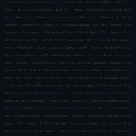
.
.
Food Delivery Cuautitlán Izcalli 108
Mexican Food Delivery Cuautitlán Izcalli 051
.
Mexican Food Delivery Cuautitlán Izcalli 078
Mexican Food Delivery Cuautitlán Izcalli
.
.
120
Mexican Food Delivery Cuautitlán Izcalli
Mexican Food Delivery San Mateo
.
.
Iztacalco
Mexican Food Delivery La Providencia Santiago Teyahualco
Mexican Food
.
.
Delivery La Providencia
Mexican Food Delivery Ejido la Reyna 001
Mexican Food
.
.
Delivery Ejido la Reyna
Mexican Food Delivery San Pablo de las Salinas El Portal
.
Mexican Food Delivery San Pablo de las Salinas Lote 64
Mexican Food Delivery San
.
Pablo de las Salinas Lote 82
Mexican Food Delivery San Pablo de las Salinas San
.
.
Pablo
Mexican Food Delivery San Pablo de las Salinas La Chinampa
Mexican Food
.
Delivery San Pablo de las Salinas Las Torres
Mexican Food Delivery San Pablo de las
.
Salinas Los Heroes Coacalco
Mexican Food Delivery San Pablo de las Salinas Morelos
.
.
3ra Sección
Mexican Food Delivery San Pablo de las Salinas El Reloj
Mexican Food
.
Delivery San Pablo de las Salinas Lote 62
Mexican Food Delivery San Pablo de las
.
.
Salinas Lomas de San Pablo
Mexican Food Delivery San Pablo de las Salinas La Isla
.
Mexican Food Delivery San Pablo de las Salinas Las Laderas
Mexican Food Delivery
.
San Pablo de las Salinas Casitas San Pablo
Mexican Food Delivery San Pablo de las
.
.
Salinas 004
Mexican Food Delivery San Pablo de las Salinas 001
Mexican Food
.
Delivery San Pablo de las Salinas
Mexican Food Delivery Colonia 2 de Septiembre