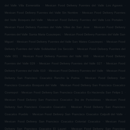
.
.
del Valle Villa Esmeralda
Mexican Food Delivery Fuentes del Valle Los Agaves
.
Mexican Food Delivery Fuentes del Valle Sin Nombre
Mexican Food Delivery Fuentes
.
.
del Valle Bosques del Valle
Mexican Food Delivery Fuentes del Valle Los Portales
.
Mexican Food Delivery Fuentes del Valle Villas de San Jose
Mexican Food Delivery
.
Fuentes del Valle Santa Maria Cuautepec
Mexican Food Delivery Fuentes del Valle San
.
.
Miguel
Mexican Food Delivery Fuentes del Valle San Mateo Cuautepec
Mexican Food
.
Delivery Fuentes del Valle Solidaridad 1ra Sección
Mexican Food Delivery Fuentes del
.
.
Valle 001
Mexican Food Delivery Fuentes del Valle 006
Mexican Food Delivery
.
.
Fuentes del Valle 029
Mexican Food Delivery Fuentes del Valle 027
Mexican Food
.
.
Delivery Fuentes del Valle 010
Mexican Food Delivery Fuentes del Valle
Mexican Food
.
Delivery San Francisco Coacalco Rancho la Palma
Mexican Food Delivery San
.
Francisco Coacalco Bosques del Valle
Mexican Food Delivery San Francisco Coacalco
.
.
Cosmopol
Mexican Food Delivery San Francisco Coacalco Ex Hacienda San Felipe 1
.
Mexican Food Delivery San Francisco Coacalco 3ra de Periodistas
Mexican Food
.
Delivery San Francisco Coacalco Coacalco
Mexican Food Delivery San Francisco
.
.
Coacalco Pueblo
Mexican Food Delivery San Francisco Coacalco Calpulli del Valle
.
Mexican Food Delivery San Francisco Coacalco Colonial Coacalco
Mexican Food
.
Delivery San Francisco Coacalco El Laurel
Mexican Food Delivery San Francisco