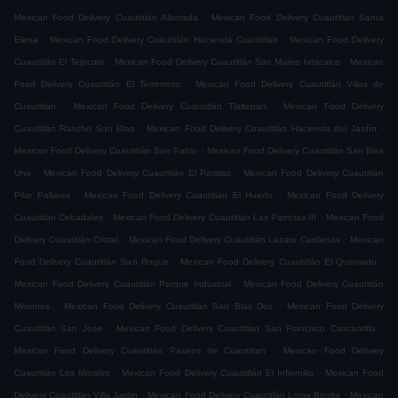
.
Mexican Food Delivery Cuautitlán Alborada
Mexican Food Delivery Cuautitlán Santa
.
.
Elena
Mexican Food Delivery Cuautitlán Hacienda Cuautitlan
Mexican Food Delivery
.
.
Cuautitlán El Tejocote
Mexican Food Delivery Cuautitlán San Mateo Ixtacalco
Mexican
.
Food Delivery Cuautitlán El Terremoto
Mexican Food Delivery Cuautitlán Villas de
.
.
Cuautitlan
Mexican Food Delivery Cuautitlán Tlaltepan
Mexican Food Delivery
.
.
Cuautitlán Rancho San Blas
Mexican Food Delivery Cuautitlán Hacienda del Jardín
.
Mexican Food Delivery Cuautitlán San Pablo
Mexican Food Delivery Cuautitlán San Blas
.
.
Uno
Mexican Food Delivery Cuautitlán El Paraiso
Mexican Food Delivery Cuautitlán
.
.
Pilar Pallares
Mexican Food Delivery Cuautitlán El Huerto
Mexican Food Delivery
.
.
Cuautitlán Cebadales
Mexican Food Delivery Cuautitlán Las Patricias III
Mexican Food
.
.
Delivery Cuautitlán Cristal
Mexican Food Delivery Cuautitlán Lazaro Cardenas
Mexican
.
.
Food Delivery Cuautitlán San Roque
Mexican Food Delivery Cuautitlán El Quemado
.
Mexican Food Delivery Cuautitlán Parque Industrial
Mexican Food Delivery Cuautitlán
.
.
Misiones
Mexican Food Delivery Cuautitlán San Blas Dos
Mexican Food Delivery
.
.
Cuautitlán San Jose
Mexican Food Delivery Cuautitlán San Francisco Cascantitla
.
Mexican Food Delivery Cuautitlán Paseos de Cuautitlan
Mexican Food Delivery
.
.
Cuautitlán Los Morales
Mexican Food Delivery Cuautitlán El Infiernillo
Mexican Food
.
.
Delivery Cuautitlán Villa Jardin
Mexican Food Delivery Cuautitlán Loma Bonita
Mexican