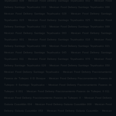
Teyahualco 008
Mexican Food Delivery Santiago Teyahualco 002
Mexican Food
.
.
Delivery Santiago Teyahualco 010
Mexican Food Delivery Santiago Teyahualco 066
.
Mexican Food Delivery Santiago Teyahualco 028
Mexican Food Delivery Santiago
.
.
Teyahualco 015
Mexican Food Delivery Santiago Teyahualco 025
Mexican Food
.
.
Delivery Santiago Teyahualco 012
Mexican Food Delivery Santiago Teyahualco 069
.
Mexican Food Delivery Santiago Teyahualco 063
Mexican Food Delivery Santiago
.
.
Teyahualco 001
Mexican Food Delivery Santiago Teyahualco 016
Mexican Food
.
.
Delivery Santiago Teyahualco 068
Mexican Food Delivery Santiago Teyahualco 021
.
Mexican Food Delivery Santiago Teyahualco 045
Mexican Food Delivery Santiago
.
.
Teyahualco 011
Mexican Food Delivery Santiago Teyahualco 070
Mexican Food
.
.
Delivery Santiago Teyahualco 026
Mexican Food Delivery Santiago Teyahualco 050
.
Mexican Food Delivery Santiago Teyahualco
Mexican Food Delivery Fraccionamiento
.
Paseos de Tultepec II El Bosque
Mexican Food Delivery Fraccionamiento Paseos de
.
Tultepec II Santiago Teyahualco
Mexican Food Delivery Fraccionamiento Paseos de
.
.
Tultepec II 001
Mexican Food Delivery Fraccionamiento Paseos de Tultepec II 011
.
Mexican Food Delivery Fraccionamiento Paseos de Tultepec II
Mexican Food Delivery
.
.
Galaxia Cuautitlán 004
Mexican Food Delivery Galaxia Cuautitlán 006
Mexican Food
.
.
Delivery Galaxia Cuautitlán 053
Mexican Food Delivery Galaxia Cuautitlán
Mexican