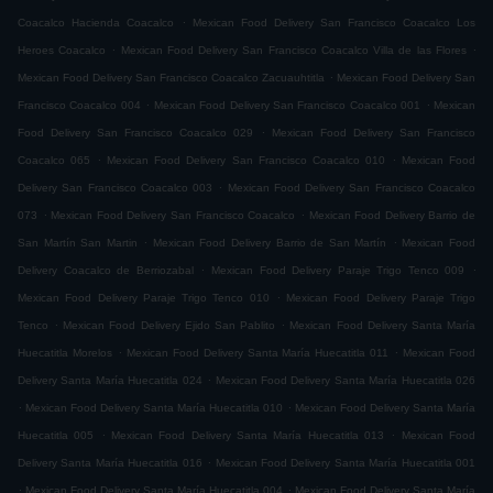
.
Coacalco Hacienda Coacalco
Mexican Food Delivery San Francisco Coacalco Los
.
.
Heroes Coacalco
Mexican Food Delivery San Francisco Coacalco Villa de las Flores
.
Mexican Food Delivery San Francisco Coacalco Zacuauhtitla
Mexican Food Delivery San
.
.
Francisco Coacalco 004
Mexican Food Delivery San Francisco Coacalco 001
Mexican
.
Food Delivery San Francisco Coacalco 029
Mexican Food Delivery San Francisco
.
.
Coacalco 065
Mexican Food Delivery San Francisco Coacalco 010
Mexican Food
.
Delivery San Francisco Coacalco 003
Mexican Food Delivery San Francisco Coacalco
.
.
073
Mexican Food Delivery San Francisco Coacalco
Mexican Food Delivery Barrio de
.
.
San Martín San Martin
Mexican Food Delivery Barrio de San Martín
Mexican Food
.
.
Delivery Coacalco de Berriozabal
Mexican Food Delivery Paraje Trigo Tenco 009
.
Mexican Food Delivery Paraje Trigo Tenco 010
Mexican Food Delivery Paraje Trigo
.
.
Tenco
Mexican Food Delivery Ejido San Pablito
Mexican Food Delivery Santa María
.
.
Huecatitla Morelos
Mexican Food Delivery Santa María Huecatitla 011
Mexican Food
.
Delivery Santa María Huecatitla 024
Mexican Food Delivery Santa María Huecatitla 026
.
.
Mexican Food Delivery Santa María Huecatitla 010
Mexican Food Delivery Santa María
.
.
Huecatitla 005
Mexican Food Delivery Santa María Huecatitla 013
Mexican Food
.
Delivery Santa María Huecatitla 016
Mexican Food Delivery Santa María Huecatitla 001
.
.
Mexican Food Delivery Santa María Huecatitla 004
Mexican Food Delivery Santa María