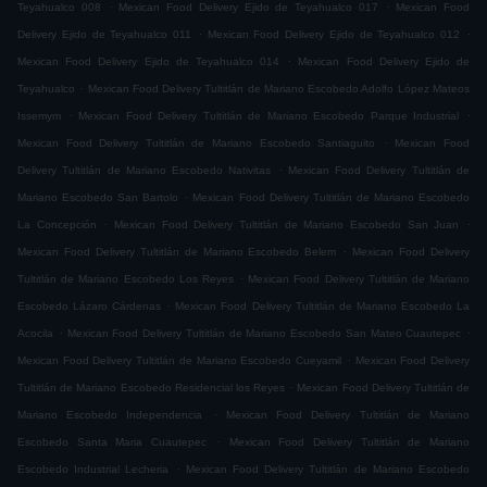
.
.
Teyahualco 008
Mexican Food Delivery Ejido de Teyahualco 017
Mexican Food
.
.
Delivery Ejido de Teyahualco 011
Mexican Food Delivery Ejido de Teyahualco 012
.
Mexican Food Delivery Ejido de Teyahualco 014
Mexican Food Delivery Ejido de
.
Teyahualco
Mexican Food Delivery Tultitlán de Mariano Escobedo Adolfo López Mateos
.
.
Issemym
Mexican Food Delivery Tultitlán de Mariano Escobedo Parque Industrial
.
Mexican Food Delivery Tultitlán de Mariano Escobedo Santiaguito
Mexican Food
.
Delivery Tultitlán de Mariano Escobedo Nativitas
Mexican Food Delivery Tultitlán de
.
Mariano Escobedo San Bartolo
Mexican Food Delivery Tultitlán de Mariano Escobedo
.
.
La Concepción
Mexican Food Delivery Tultitlán de Mariano Escobedo San Juan
.
Mexican Food Delivery Tultitlán de Mariano Escobedo Belem
Mexican Food Delivery
.
Tultitlán de Mariano Escobedo Los Reyes
Mexican Food Delivery Tultitlán de Mariano
.
Escobedo Lázaro Cárdenas
Mexican Food Delivery Tultitlán de Mariano Escobedo La
.
.
Acocila
Mexican Food Delivery Tultitlán de Mariano Escobedo San Mateo Cuautepec
.
Mexican Food Delivery Tultitlán de Mariano Escobedo Cueyamil
Mexican Food Delivery
.
Tultitlán de Mariano Escobedo Residencial los Reyes
Mexican Food Delivery Tultitlán de
.
Mariano Escobedo Independencia
Mexican Food Delivery Tultitlán de Mariano
.
Escobedo Santa Maria Cuautepec
Mexican Food Delivery Tultitlán de Mariano
.
Escobedo Industrial Lecheria
Mexican Food Delivery Tultitlán de Mariano Escobedo