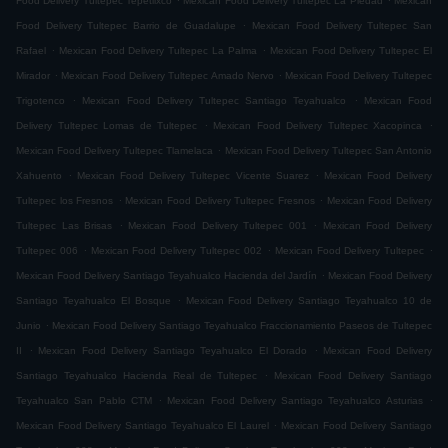
Food Delivery Tultepec Tepetlixco
Mexican Food Delivery Tultepec La Piedad
Mexican
.
Food Delivery Tultepec Barrio de Guadalupe
Mexican Food Delivery Tultepec San
.
.
Rafael
Mexican Food Delivery Tultepec La Palma
Mexican Food Delivery Tultepec El
.
.
Mirador
Mexican Food Delivery Tultepec Amado Nervo
Mexican Food Delivery Tultepec
.
.
Trigotenco
Mexican Food Delivery Tultepec Santiago Teyahualco
Mexican Food
.
.
Delivery Tultepec Lomas de Tultepec
Mexican Food Delivery Tultepec Xacopinca
.
Mexican Food Delivery Tultepec Tlamelaca
Mexican Food Delivery Tultepec San Antonio
.
.
Xahuento
Mexican Food Delivery Tultepec Vicente Suarez
Mexican Food Delivery
.
.
Tultepec los Fresnos
Mexican Food Delivery Tultepec Fresnos
Mexican Food Delivery
.
.
Tultepec Las Brisas
Mexican Food Delivery Tultepec 001
Mexican Food Delivery
.
.
.
Tultepec 006
Mexican Food Delivery Tultepec 002
Mexican Food Delivery Tultepec
.
Mexican Food Delivery Santiago Teyahualco Hacienda del Jardín
Mexican Food Delivery
.
Santiago Teyahualco El Bosque
Mexican Food Delivery Santiago Teyahualco 10 de
.
Junio
Mexican Food Delivery Santiago Teyahualco Fraccionamiento Paseos de Tultepec
.
.
II
Mexican Food Delivery Santiago Teyahualco El Dorado
Mexican Food Delivery
.
Santiago Teyahualco Hacienda Real de Tultepec
Mexican Food Delivery Santiago
.
.
Teyahualco San Pablo CTM
Mexican Food Delivery Santiago Teyahualco Asturias
.
Mexican Food Delivery Santiago Teyahualco El Laurel
Mexican Food Delivery Santiago
.
.