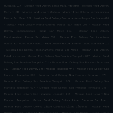
.
.
Huecatitla 017
Mexican Food Delivery Santa María Huecatitla
Mexican Food Delivery
.
.
Machero 001
Mexican Food Delivery Machero
Mexican Food Delivery Fraccionamiento
.
Parque San Mateo 029
Mexican Food Delivery Fraccionamiento Parque San Mateo 028
.
.
Mexican Food Delivery Fraccionamiento Parque San Mateo 007
Mexican Food
.
Delivery Fraccionamiento Parque San Mateo 034
Mexican Food Delivery
.
Fraccionamiento Parque San Mateo 031
Mexican Food Delivery Fraccionamiento
.
Parque San Mateo 009
Mexican Food Delivery Fraccionamiento Parque San Mateo 011
.
.
Mexican Food Delivery Fraccionamiento Parque San Mateo
Mexican Food Delivery
.
.
Estado de mexico
Mexican Food Delivery San Francisco Tenopalco 017
Mexican Food
.
Delivery San Francisco Tenopalco 011
Mexican Food Delivery San Francisco Tenopalco
.
.
013
Mexican Food Delivery San Francisco Tenopalco 044
Mexican Food Delivery San
.
.
Francisco Tenopalco 008
Mexican Food Delivery San Francisco Tenopalco 023
.
Mexican Food Delivery San Francisco Tenopalco 009
Mexican Food Delivery San
.
.
Francisco Tenopalco 037
Mexican Food Delivery San Francisco Tenopalco 046
.
Mexican Food Delivery San Francisco Tenopalco 055
Mexican Food Delivery San
.
.
Francisco Tenopalco
Mexican Food Delivery Colonia Lázaro Cárdenas San Juan
.
Mexican Food Delivery Colonia Lázaro Cárdenas Lázaro Cárdenas
Mexican Food
.
Delivery Colonia Lázaro Cárdenas Cueyamil
Mexican Food Delivery Colonia Lázaro