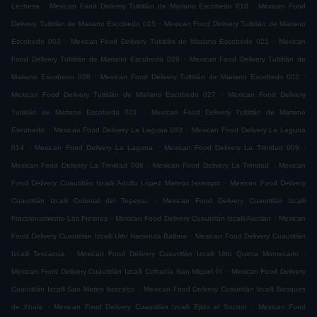
.
.
Lecheria
Mexican Food Delivery Tultitlán de Mariano Escobedo 018
Mexican Food
.
Delivery Tultitlán de Mariano Escobedo 015
Mexican Food Delivery Tultitlán de Mariano
.
.
Escobedo 003
Mexican Food Delivery Tultitlán de Mariano Escobedo 021
Mexican
.
Food Delivery Tultitlán de Mariano Escobedo 029
Mexican Food Delivery Tultitlán de
.
.
Mariano Escobedo 028
Mexican Food Delivery Tultitlán de Mariano Escobedo 002
.
Mexican Food Delivery Tultitlán de Mariano Escobedo 027
Mexican Food Delivery
.
Tultitlán de Mariano Escobedo 001
Mexican Food Delivery Tultitlán de Mariano
.
.
Escobedo
Mexican Food Delivery La Laguna 003
Mexican Food Delivery La Laguna
.
.
.
014
Mexican Food Delivery La Laguna
Mexican Food Delivery La Trinidad 009
.
.
Mexican Food Delivery La Trinidad 008
Mexican Food Delivery La Trinidad
Mexican
.
Food Delivery Cuautitlán Izcalli Adolfo López Mateos Issemym
Mexican Food Delivery
.
Cuautitlán Izcalli Colonial del Tepeyac
Mexican Food Delivery Cuautitlán Izcalli
.
.
Fraccionamiento Los Fresnos
Mexican Food Delivery Cuautitlán Izcalli Axotlan
Mexican
.
Food Delivery Cuautitlán Izcalli Urbi Hacienda Balboa
Mexican Food Delivery Cuautitlán
.
.
Izcalli Texcacoa
Mexican Food Delivery Cuautitlán Izcalli Urbi Quinta Montecarlo
.
Mexican Food Delivery Cuautitlán Izcalli Cofradía San Miguel ÌII
Mexican Food Delivery
.
Cuautitlán Izcalli San Mateo Ixtacalco
Mexican Food Delivery Cuautitlán Izcalli Bosques
.
.
de Xhala
Mexican Food Delivery Cuautitlán Izcalli Ejido el Socoro
Mexican Food