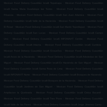
.
Mexican Food Delivery Cuautitlán Izcalli Tepalcapa
Mexican Food Delivery Cuautitlán
.
Izcalli Santa Maria Guadalupe las Torres
Mexican Food Delivery Cuautitlán Izcalli
.
.
Privanza
Mexican Food Delivery Cuautitlán Izcalli San Juan Atlamica
Mexican Food
.
Delivery Cuautitlán Izcalli Valle de la Hacienda
Mexican Food Delivery Cuautitlán Izcalli
.
.
El Rosal
Mexican Food Delivery Cuautitlán Izcalli San Martin Tepetlixpan
Mexican Food
.
Delivery Cuautitlán Izcalli San Lucas
Mexican Food Delivery Cuautitlán Izcalli Campo
.
.
Uno
Mexican Food Delivery Cuautitlán Izcalli INFONAVIT Centro
Mexican Food
.
.
Delivery Cuautitlán Izcalli Atlanta
Mexican Food Delivery Cuautitlán Izcalli Cumbria
.
Mexican Food Delivery Cuautitlán Izcalli Ensueños
Mexican Food Delivery Cuautitlán
.
Izcalli Arcos de la Hacienda
Mexican Food Delivery Cuautitlán Izcalli Arboledas de San
.
.
Miguel
Mexican Food Delivery Cuautitlán Izcalli Ex Hacienda de San Miguel
Mexican
.
Food Delivery Cuautitlán Izcalli Santa Rosa de Lima
Mexican Food Delivery Cuautitlán
.
.
Izcalli INFONAVIT Norte
Mexican Food Delivery Cuautitlán Izcalli Bosques de Hacienda
.
Mexican Food Delivery Cuautitlán Izcalli Bosques de la Hacienda
Mexican Food Delivery
.
Cuautitlán Izcalli Jardines de San Miguel
Mexican Food Delivery Cuautitlán Izcalli
.
.
Ampliacion la Quebrada
Mexican Food Delivery Cuautitlán Izcalli Civica Bacardi
.
Mexican Food Delivery Cuautitlán Izcalli Tres Picos
Mexican Food Delivery Cuautitlán
.
.
Izcalli Valle de las Flores
Mexican Food Delivery Cuautitlán Izcalli Jorge Jimenez Cantu