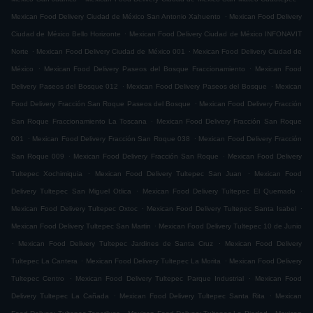
.
Mexican Food Delivery Ciudad de México San Antonio Xahuento
Mexican Food Delivery
.
Ciudad de México Bello Horizonte
Mexican Food Delivery Ciudad de México INFONAVIT
.
.
Norte
Mexican Food Delivery Ciudad de México 001
Mexican Food Delivery Ciudad de
.
.
México
Mexican Food Delivery Paseos del Bosque Fraccionamiento
Mexican Food
.
.
Delivery Paseos del Bosque 012
Mexican Food Delivery Paseos del Bosque
Mexican
.
Food Delivery Fracción San Roque Paseos del Bosque
Mexican Food Delivery Fracción
.
San Roque Fraccionamiento La Toscana
Mexican Food Delivery Fracción San Roque
.
.
001
Mexican Food Delivery Fracción San Roque 038
Mexican Food Delivery Fracción
.
.
San Roque 009
Mexican Food Delivery Fracción San Roque
Mexican Food Delivery
.
.
Tultepec Xochimiquia
Mexican Food Delivery Tultepec San Juan
Mexican Food
.
.
Delivery Tultepec San Miguel Otlica
Mexican Food Delivery Tultepec El Quemado
.
.
Mexican Food Delivery Tultepec Oxtoc
Mexican Food Delivery Tultepec Santa Isabel
.
Mexican Food Delivery Tultepec San Martin
Mexican Food Delivery Tultepec 10 de Junio
.
.
Mexican Food Delivery Tultepec Jardines de Santa Cruz
Mexican Food Delivery
.
.
Tultepec La Cantera
Mexican Food Delivery Tultepec La Morita
Mexican Food Delivery
.
.
Tultepec Centro
Mexican Food Delivery Tultepec Parque Industrial
Mexican Food
.
.
Delivery Tultepec La Cañada
Mexican Food Delivery Tultepec Santa Rita
Mexican
.
.