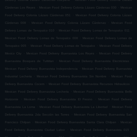
.
.
Cárdenas Los Reyes
Mexican Food Delivery Colonia Lázaro Cárdenas 030
Mexican
.
Food Delivery Colonia Lázaro Cárdenas 051
Mexican Food Delivery Colonia Lázaro
.
.
Cárdenas 008
Mexican Food Delivery Colonia Lázaro Cárdenas
Mexican Food
.
.
Delivery Lomas de Tenopalco 010
Mexican Food Delivery Lomas de Tenopalco 011
.
Mexican Food Delivery Lomas de Tenopalco 008
Mexican Food Delivery Lomas de
.
.
Tenopalco 005
Mexican Food Delivery Lomas de Tenopalco
Mexican Food Delivery
.
.
Mexico City
Mexican Food Delivery Buenavista Los Reyes
Mexican Food Delivery
.
.
Buenavista Bosques de Tultitlan
Mexican Food Delivery Buenavista Electricistas
.
Mexican Food Delivery Buenavista Independencia
Mexican Food Delivery Buenavista
.
.
Industrial Lecheria
Mexican Food Delivery Buenavista Sin Nombre
Mexican Food
.
.
Delivery Buenavista Cocem
Mexican Food Delivery Buenavista Recursos Hidraulicos
.
Mexican Food Delivery Buenavista Lecheria
Mexican Food Delivery Buenavista Bello
.
.
Horizonte
Mexican Food Delivery Buenavista El Fresno
Mexican Food Delivery
.
.
Buenavista La Loma
Mexican Food Delivery Buenavista La Libertad
Mexican Food
.
Delivery Buenavista 2da Sección las Torres
Mexican Food Delivery Buenavista San
.
.
Francisco Chilpan
Mexican Food Delivery Buenavista Santa Clara Chilpan
Mexican
.
.
Food Delivery Buenavista Ciudad Labor
Mexican Food Delivery Buenavista 015
.
.