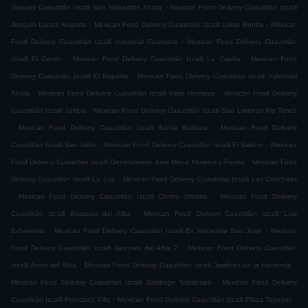
.
Delivery Cuautitlán Izcalli San Sebastian Xhala
Mexican Food Delivery Cuautitlán Izcalli
.
.
Joaquin Lopez Negrete
Mexican Food Delivery Cuautitlán Izcalli Loma Bonita
Mexican
.
Food Delivery Cuautitlán Izcalli Industrial Cuamatla
Mexican Food Delivery Cuautitlán
.
.
Izcalli El Cerrito
Mexican Food Delivery Cuautitlán Izcalli La Capilla
Mexican Food
.
Delivery Cuautitlán Izcalli El Nopalito
Mexican Food Delivery Cuautitlán Izcalli Industrial
.
.
Xhala
Mexican Food Delivery Cuautitlán Izcalli Vista Hermosa
Mexican Food Delivery
.
Cuautitlán Izcalli Jaltipa
Mexican Food Delivery Cuautitlán Izcalli San Lorenzo Rio Tenco
.
.
Mexican Food Delivery Cuautitlán Izcalli Santa Barbara
Mexican Food Delivery
.
.
Cuautitlán Izcalli San Isidro
Mexican Food Delivery Cuautitlán Izcalli El Sabino
Mexican
.
Food Delivery Cuautitlán Izcalli Generalísimo José María Morelos y Pavón
Mexican Food
.
Delivery Cuautitlán Izcalli La Luz
Mexican Food Delivery Cuautitlán Izcalli Las Conchitas
.
.
Mexican Food Delivery Cuautitlán Izcalli Centro Urbano
Mexican Food Delivery
.
Cuautitlán Izcalli Bosques del Alba
Mexican Food Delivery Cuautitlán Izcalli Luis
.
.
Echeverria
Mexican Food Delivery Cuautitlán Izcalli Ex Hacienda San Jose
Mexican
.
Food Delivery Cuautitlán Izcalli Jardines del Alba 2
Mexican Food Delivery Cuautitlán
.
.
Izcalli Arcos del Alba
Mexican Food Delivery Cuautitlán Izcalli Jardines de la Hacienda
.
Mexican Food Delivery Cuautitlán Izcalli Santiago Tepalcapa
Mexican Food Delivery
.
.
Cuautitlán Izcalli Francisco Villa
Mexican Food Delivery Cuautitlán Izcalli Plaza Tepeyac