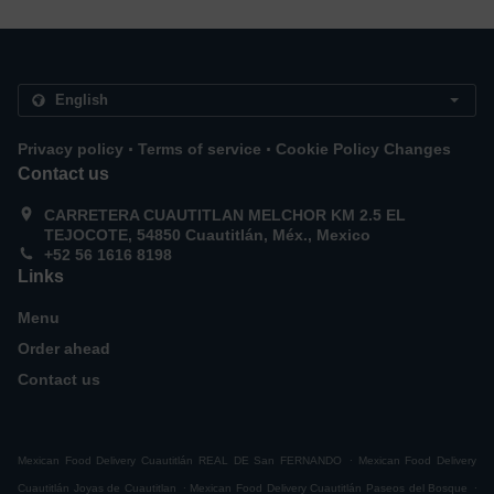
.
.
Privacy policy
Terms of service
Cookie Policy Changes
Contact us
CARRETERA CUAUTITLAN MELCHOR KM 2.5 EL
TEJOCOTE, 54850 Cuautitlán, Méx., Mexico
+52 56 1616 8198
Links
Menu
Order ahead
Contact us
.
Mexican Food Delivery Cuautitlán REAL DE San FERNANDO
Mexican Food Delivery
.
.
Cuautitlán Joyas de Cuautitlan
Mexican Food Delivery Cuautitlán Paseos del Bosque