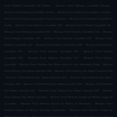
.
.
Food Delivery Cuautitlán El Partidor
Mexican Food Delivery Cuautitlán Necapa
.
.
Mexican Food Delivery Cuautitlán Centro
Mexican Food Delivery Cuautitlán La Palma
.
Mexican Food Delivery Cuautitlán Puente Jabonero
Mexican Food Delivery Cuautitlán El
.
.
.
Cerrito
Mexican Food Delivery Cuautitlán 029
Mexican Food Delivery Cuautitlán 49
.
.
Mexican Food Delivery Cuautitlán 005
Mexican Food Delivery Cuautitlán 041
Mexican
.
.
Food Delivery Cuautitlán 010
Mexican Food Delivery Cuautitlán 003
Mexican Food
.
.
Delivery Cuautitlán 034
Mexican Food Delivery Cuautitlán 008
Mexican Food Delivery
.
.
Cuautitlán 001
Mexican Food Delivery Cuautitlán 065
Mexican Food Delivery
.
.
Cuautitlán 063
Mexican Food Delivery Cuautitlán 037
Mexican Food Delivery
.
.
Cuautitlán
Mexican Food Delivery San Mateo Ixtacalco San Sebastian Xhala
Mexican
.
Food Delivery San Mateo Ixtacalco 003
Mexican Food Delivery San Mateo Ixtacalco 002
.
.
Mexican Food Delivery San Mateo Ixtacalco 009
Mexican Food Delivery San Mateo
.
.
Ixtacalco 010
Mexican Food Delivery San Mateo Ixtacalco 001
Mexican Food Delivery
.
.
San Mateo Ixtacalco 011
Mexican Food Delivery San Mateo Ixtacalco 006
Mexican
.
Food Delivery San Mateo Ixtacalco
Mexican Food Delivery Ciudad de México Joyas de
.
.
Cuautitlan
Mexican Food Delivery Ciudad de México El Terremoto
Mexican Food
.
Delivery Ciudad de México Santiago Teyahualco
Mexican Food Delivery Ciudad de
.
.
México San Juanico
Mexican Food Delivery Ciudad de México San Mateo Cuautepec