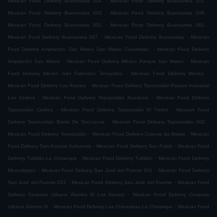
Mexican Food Delivery Buenavista 004
Mexican Food Delivery Buenavista 001
.
.
Mexican Food Delivery Buenavista 003
Mexican Food Delivery Buenavista 008
.
.
Mexican Food Delivery Buenavista 002
Mexican Food Delivery Buenavista 061
.
.
Mexican Food Delivery Buenavista 007
Mexican Food Delivery Buenavista
Mexican
.
Food Delivery Ampliación San Mateo San Mateo Cuautepec
Mexican Food Delivery
.
.
Ampliación San Mateo
Mexican Food Delivery México Parque San Mateo
Mexican
.
.
Food Delivery México San Francisco Tenopalco
Mexican Food Delivery México
.
Mexican Food Delivery Los Álamos
Mexican Food Delivery Tepotzotlán Parque Industrial
.
.
Los Cedros
Mexican Food Delivery Tepotzotlán Texcacoa
Mexican Food Delivery
.
.
Tepotzotlán Cedros
Mexican Food Delivery Tepotzotlán El Trebol
Mexican Food
.
.
Delivery Tepotzotlán Barrio De Tezccacoa
Mexican Food Delivery Tepotzotlán 002
.
.
Mexican Food Delivery Tepotzotlán
Mexican Food Delivery Colonia las Brisas
Mexican
.
.
Food Delivery San Antonio Xahuento
Mexican Food Delivery San Pablo
Mexican Food
.
.
Delivery Tultitlán La Chinampa
Mexican Food Delivery Tultitlán
Mexican Food Delivery
.
.
Mexcaltepec
Mexican Food Delivery San José del Puente 001
Mexican Food Delivery
.
.
San José del Puente 023
Mexican Food Delivery San José del Puente
Mexican Food
.
Delivery Conjunto Urbano Álamos III Los Álamos
Mexican Food Delivery Conjunto
.
.
Urbano Álamos III
Mexican Food Delivery Las Chinampas La Chinampa
Mexican Food