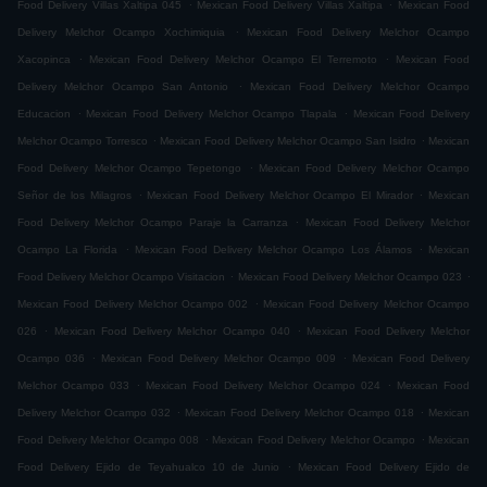
.
.
Food Delivery Villas Xaltipa 045
Mexican Food Delivery Villas Xaltipa
Mexican Food
.
Delivery Melchor Ocampo Xochimiquia
Mexican Food Delivery Melchor Ocampo
.
.
Xacopinca
Mexican Food Delivery Melchor Ocampo El Terremoto
Mexican Food
.
Delivery Melchor Ocampo San Antonio
Mexican Food Delivery Melchor Ocampo
.
.
Educacion
Mexican Food Delivery Melchor Ocampo Tlapala
Mexican Food Delivery
.
.
Melchor Ocampo Torresco
Mexican Food Delivery Melchor Ocampo San Isidro
Mexican
.
Food Delivery Melchor Ocampo Tepetongo
Mexican Food Delivery Melchor Ocampo
.
.
Señor de los Milagros
Mexican Food Delivery Melchor Ocampo El Mirador
Mexican
.
Food Delivery Melchor Ocampo Paraje la Carranza
Mexican Food Delivery Melchor
.
.
Ocampo La Florida
Mexican Food Delivery Melchor Ocampo Los Álamos
Mexican
.
.
Food Delivery Melchor Ocampo Visitacion
Mexican Food Delivery Melchor Ocampo 023
.
Mexican Food Delivery Melchor Ocampo 002
Mexican Food Delivery Melchor Ocampo
.
.
026
Mexican Food Delivery Melchor Ocampo 040
Mexican Food Delivery Melchor
.
.
Ocampo 036
Mexican Food Delivery Melchor Ocampo 009
Mexican Food Delivery
.
.
Melchor Ocampo 033
Mexican Food Delivery Melchor Ocampo 024
Mexican Food
.
.
Delivery Melchor Ocampo 032
Mexican Food Delivery Melchor Ocampo 018
Mexican
.
.
Food Delivery Melchor Ocampo 008
Mexican Food Delivery Melchor Ocampo
Mexican
.
Food Delivery Ejido de Teyahualco 10 de Junio
Mexican Food Delivery Ejido de