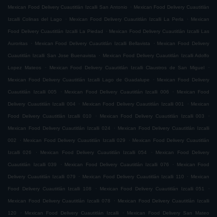
.
Mexican Food Delivery Cuautitlán Izcalli San Antonio
Mexican Food Delivery Cuautitlán
.
.
Izcalli Colinas del Lago
Mexican Food Delivery Cuautitlán Izcalli La Perla
Mexican
.
Food Delivery Cuautitlán Izcalli La Piedad
Mexican Food Delivery Cuautitlán Izcalli Las
.
.
Auroritas
Mexican Food Delivery Cuautitlán Izcalli Bellavista
Mexican Food Delivery
.
Cuautitlán Izcalli San Jose Buenavista
Mexican Food Delivery Cuautitlán Izcalli Adolfo
.
.
Lopez Mateos
Mexican Food Delivery Cuautitlán Izcalli Claustros de San Miguel
.
Mexican Food Delivery Cuautitlán Izcalli Lago de Guadalupe
Mexican Food Delivery
.
.
Cuautitlán Izcalli 005
Mexican Food Delivery Cuautitlán Izcalli 006
Mexican Food
.
.
Delivery Cuautitlán Izcalli 004
Mexican Food Delivery Cuautitlán Izcalli 001
Mexican
.
.
Food Delivery Cuautitlán Izcalli 010
Mexican Food Delivery Cuautitlán Izcalli 003
.
Mexican Food Delivery Cuautitlán Izcalli 024
Mexican Food Delivery Cuautitlán Izcalli
.
.
002
Mexican Food Delivery Cuautitlán Izcalli 029
Mexican Food Delivery Cuautitlán
.
.
Izcalli 026
Mexican Food Delivery Cuautitlán Izcalli 054
Mexican Food Delivery
.
.
Cuautitlán Izcalli 039
Mexican Food Delivery Cuautitlán Izcalli 076
Mexican Food
.
.
Delivery Cuautitlán Izcalli 079
Mexican Food Delivery Cuautitlán Izcalli 110
Mexican
.
.
Food Delivery Cuautitlán Izcalli 108
Mexican Food Delivery Cuautitlán Izcalli 051
.
Mexican Food Delivery Cuautitlán Izcalli 078
Mexican Food Delivery Cuautitlán Izcalli
.
.
120
Mexican Food Delivery Cuautitlán Izcalli
Mexican Food Delivery San Mateo