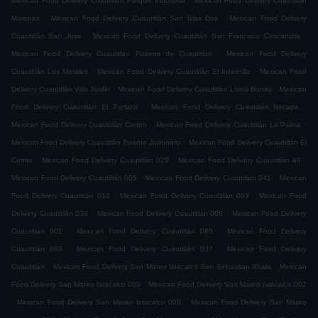
Mexican Food Delivery Cuautitlán Parque Industrial
Mexican Food Delivery Cuautitlán
.
.
Misiones
Mexican Food Delivery Cuautitlán San Blas Dos
Mexican Food Delivery
.
.
Cuautitlán San Jose
Mexican Food Delivery Cuautitlán San Francisco Cascantitla
.
Mexican Food Delivery Cuautitlán Paseos de Cuautitlan
Mexican Food Delivery
.
.
Cuautitlán Los Morales
Mexican Food Delivery Cuautitlán El Infiernillo
Mexican Food
.
.
Delivery Cuautitlán Villa Jardin
Mexican Food Delivery Cuautitlán Loma Bonita
Mexican
.
.
Food Delivery Cuautitlán El Partidor
Mexican Food Delivery Cuautitlán Necapa
.
.
Mexican Food Delivery Cuautitlán Centro
Mexican Food Delivery Cuautitlán La Palma
.
Mexican Food Delivery Cuautitlán Puente Jabonero
Mexican Food Delivery Cuautitlán El
.
.
.
Cerrito
Mexican Food Delivery Cuautitlán 029
Mexican Food Delivery Cuautitlán 49
.
.
Mexican Food Delivery Cuautitlán 005
Mexican Food Delivery Cuautitlán 041
Mexican
.
.
Food Delivery Cuautitlán 010
Mexican Food Delivery Cuautitlán 003
Mexican Food
.
.
Delivery Cuautitlán 034
Mexican Food Delivery Cuautitlán 008
Mexican Food Delivery
.
.
Cuautitlán 001
Mexican Food Delivery Cuautitlán 065
Mexican Food Delivery
.
.
Cuautitlán 063
Mexican Food Delivery Cuautitlán 037
Mexican Food Delivery
.
.
Cuautitlán
Mexican Food Delivery San Mateo Ixtacalco San Sebastian Xhala
Mexican
.
Food Delivery San Mateo Ixtacalco 003
Mexican Food Delivery San Mateo Ixtacalco 002
.
.
Mexican Food Delivery San Mateo Ixtacalco 009
Mexican Food Delivery San Mateo
.
.