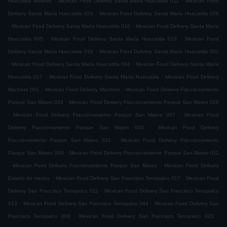
Huecatitla Morelos
Mexican Food Delivery Santa María Huecatitla 011
Mexican Food
.
Delivery Santa María Huecatitla 024
Mexican Food Delivery Santa María Huecatitla 026
.
.
Mexican Food Delivery Santa María Huecatitla 010
Mexican Food Delivery Santa María
.
.
Huecatitla 005
Mexican Food Delivery Santa María Huecatitla 013
Mexican Food
.
Delivery Santa María Huecatitla 016
Mexican Food Delivery Santa María Huecatitla 001
.
.
Mexican Food Delivery Santa María Huecatitla 004
Mexican Food Delivery Santa María
.
.
Huecatitla 017
Mexican Food Delivery Santa María Huecatitla
Mexican Food Delivery
.
.
Machero 001
Mexican Food Delivery Machero
Mexican Food Delivery Fraccionamiento
.
Parque San Mateo 029
Mexican Food Delivery Fraccionamiento Parque San Mateo 028
.
.
Mexican Food Delivery Fraccionamiento Parque San Mateo 007
Mexican Food
.
Delivery Fraccionamiento Parque San Mateo 034
Mexican Food Delivery
.
Fraccionamiento Parque San Mateo 031
Mexican Food Delivery Fraccionamiento
.
Parque San Mateo 009
Mexican Food Delivery Fraccionamiento Parque San Mateo 011
.
.
Mexican Food Delivery Fraccionamiento Parque San Mateo
Mexican Food Delivery
.
.
Estado de mexico
Mexican Food Delivery San Francisco Tenopalco 017
Mexican Food
.
Delivery San Francisco Tenopalco 011
Mexican Food Delivery San Francisco Tenopalco
.
.
013
Mexican Food Delivery San Francisco Tenopalco 044
Mexican Food Delivery San
.
.
Francisco Tenopalco 008
Mexican Food Delivery San Francisco Tenopalco 023