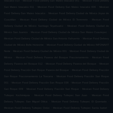
Ixtacalco 010
Mexican Food Delivery San Mateo Ixtacalco 001
Mexican Food Delivery
.
.
San Mateo Ixtacalco 011
Mexican Food Delivery San Mateo Ixtacalco 006
Mexican
.
Food Delivery San Mateo Ixtacalco
Mexican Food Delivery Ciudad de México Joyas de
.
.
Cuautitlan
Mexican Food Delivery Ciudad de México El Terremoto
Mexican Food
.
Delivery Ciudad de México Santiago Teyahualco
Mexican Food Delivery Ciudad de
.
.
México San Juanico
Mexican Food Delivery Ciudad de México San Mateo Cuautepec
.
Mexican Food Delivery Ciudad de México San Antonio Xahuento
Mexican Food Delivery
.
Ciudad de México Bello Horizonte
Mexican Food Delivery Ciudad de México INFONAVIT
.
.
Norte
Mexican Food Delivery Ciudad de México 001
Mexican Food Delivery Ciudad de
.
.
México
Mexican Food Delivery Paseos del Bosque Fraccionamiento
Mexican Food
.
.
Delivery Paseos del Bosque 012
Mexican Food Delivery Paseos del Bosque
Mexican
.
Food Delivery Fracción San Roque Paseos del Bosque
Mexican Food Delivery Fracción
.
San Roque Fraccionamiento La Toscana
Mexican Food Delivery Fracción San Roque
.
.
001
Mexican Food Delivery Fracción San Roque 038
Mexican Food Delivery Fracción
.
.
San Roque 009
Mexican Food Delivery Fracción San Roque
Mexican Food Delivery
.
.
Tultepec Xochimiquia
Mexican Food Delivery Tultepec San Juan
Mexican Food
.
.
Delivery Tultepec San Miguel Otlica
Mexican Food Delivery Tultepec El Quemado
.
.
Mexican Food Delivery Tultepec Oxtoc
Mexican Food Delivery Tultepec Santa Isabel