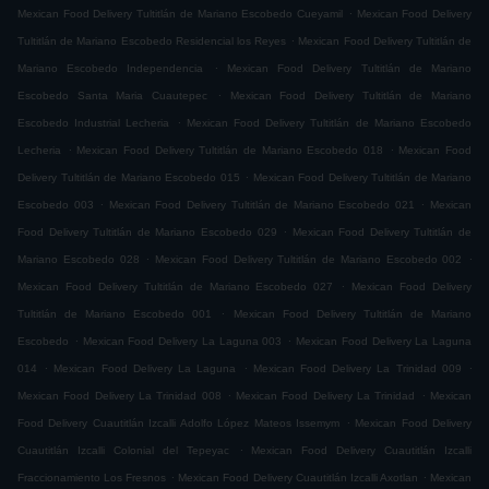
.
Mexican Food Delivery Tultitlán de Mariano Escobedo Cueyamil
Mexican Food Delivery
.
Tultitlán de Mariano Escobedo Residencial los Reyes
Mexican Food Delivery Tultitlán de
.
Mariano Escobedo Independencia
Mexican Food Delivery Tultitlán de Mariano
.
Escobedo Santa Maria Cuautepec
Mexican Food Delivery Tultitlán de Mariano
.
Escobedo Industrial Lecheria
Mexican Food Delivery Tultitlán de Mariano Escobedo
.
.
Lecheria
Mexican Food Delivery Tultitlán de Mariano Escobedo 018
Mexican Food
.
Delivery Tultitlán de Mariano Escobedo 015
Mexican Food Delivery Tultitlán de Mariano
.
.
Escobedo 003
Mexican Food Delivery Tultitlán de Mariano Escobedo 021
Mexican
.
Food Delivery Tultitlán de Mariano Escobedo 029
Mexican Food Delivery Tultitlán de
.
.
Mariano Escobedo 028
Mexican Food Delivery Tultitlán de Mariano Escobedo 002
.
Mexican Food Delivery Tultitlán de Mariano Escobedo 027
Mexican Food Delivery
.
Tultitlán de Mariano Escobedo 001
Mexican Food Delivery Tultitlán de Mariano
.
.
Escobedo
Mexican Food Delivery La Laguna 003
Mexican Food Delivery La Laguna
.
.
.
014
Mexican Food Delivery La Laguna
Mexican Food Delivery La Trinidad 009
.
.
Mexican Food Delivery La Trinidad 008
Mexican Food Delivery La Trinidad
Mexican
.
Food Delivery Cuautitlán Izcalli Adolfo López Mateos Issemym
Mexican Food Delivery
.
Cuautitlán Izcalli Colonial del Tepeyac
Mexican Food Delivery Cuautitlán Izcalli
.
.
Fraccionamiento Los Fresnos
Mexican Food Delivery Cuautitlán Izcalli Axotlan
Mexican