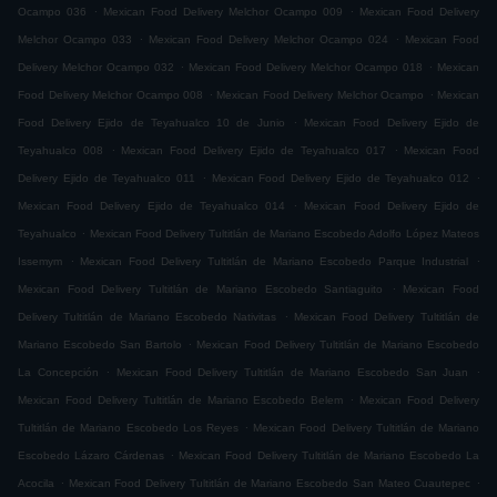
.
.
Ocampo 036
Mexican Food Delivery Melchor Ocampo 009
Mexican Food Delivery
.
.
Melchor Ocampo 033
Mexican Food Delivery Melchor Ocampo 024
Mexican Food
.
.
Delivery Melchor Ocampo 032
Mexican Food Delivery Melchor Ocampo 018
Mexican
.
.
Food Delivery Melchor Ocampo 008
Mexican Food Delivery Melchor Ocampo
Mexican
.
Food Delivery Ejido de Teyahualco 10 de Junio
Mexican Food Delivery Ejido de
.
.
Teyahualco 008
Mexican Food Delivery Ejido de Teyahualco 017
Mexican Food
.
.
Delivery Ejido de Teyahualco 011
Mexican Food Delivery Ejido de Teyahualco 012
.
Mexican Food Delivery Ejido de Teyahualco 014
Mexican Food Delivery Ejido de
.
Teyahualco
Mexican Food Delivery Tultitlán de Mariano Escobedo Adolfo López Mateos
.
.
Issemym
Mexican Food Delivery Tultitlán de Mariano Escobedo Parque Industrial
.
Mexican Food Delivery Tultitlán de Mariano Escobedo Santiaguito
Mexican Food
.
Delivery Tultitlán de Mariano Escobedo Nativitas
Mexican Food Delivery Tultitlán de
.
Mariano Escobedo San Bartolo
Mexican Food Delivery Tultitlán de Mariano Escobedo
.
.
La Concepción
Mexican Food Delivery Tultitlán de Mariano Escobedo San Juan
.
Mexican Food Delivery Tultitlán de Mariano Escobedo Belem
Mexican Food Delivery
.
Tultitlán de Mariano Escobedo Los Reyes
Mexican Food Delivery Tultitlán de Mariano
.
Escobedo Lázaro Cárdenas
Mexican Food Delivery Tultitlán de Mariano Escobedo La
.
.
Acocila
Mexican Food Delivery Tultitlán de Mariano Escobedo San Mateo Cuautepec