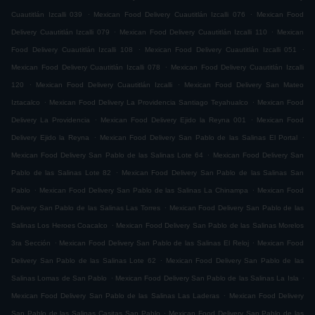
.
.
Cuautitlán Izcalli 039
Mexican Food Delivery Cuautitlán Izcalli 076
Mexican Food
.
.
Delivery Cuautitlán Izcalli 079
Mexican Food Delivery Cuautitlán Izcalli 110
Mexican
.
.
Food Delivery Cuautitlán Izcalli 108
Mexican Food Delivery Cuautitlán Izcalli 051
.
Mexican Food Delivery Cuautitlán Izcalli 078
Mexican Food Delivery Cuautitlán Izcalli
.
.
120
Mexican Food Delivery Cuautitlán Izcalli
Mexican Food Delivery San Mateo
.
.
Iztacalco
Mexican Food Delivery La Providencia Santiago Teyahualco
Mexican Food
.
.
Delivery La Providencia
Mexican Food Delivery Ejido la Reyna 001
Mexican Food
.
.
Delivery Ejido la Reyna
Mexican Food Delivery San Pablo de las Salinas El Portal
.
Mexican Food Delivery San Pablo de las Salinas Lote 64
Mexican Food Delivery San
.
Pablo de las Salinas Lote 82
Mexican Food Delivery San Pablo de las Salinas San
.
.
Pablo
Mexican Food Delivery San Pablo de las Salinas La Chinampa
Mexican Food
.
Delivery San Pablo de las Salinas Las Torres
Mexican Food Delivery San Pablo de las
.
Salinas Los Heroes Coacalco
Mexican Food Delivery San Pablo de las Salinas Morelos
.
.
3ra Sección
Mexican Food Delivery San Pablo de las Salinas El Reloj
Mexican Food
.
Delivery San Pablo de las Salinas Lote 62
Mexican Food Delivery San Pablo de las
.
.
Salinas Lomas de San Pablo
Mexican Food Delivery San Pablo de las Salinas La Isla
.
Mexican Food Delivery San Pablo de las Salinas Las Laderas
Mexican Food Delivery
.
San Pablo de las Salinas Casitas San Pablo
Mexican Food Delivery San Pablo de las