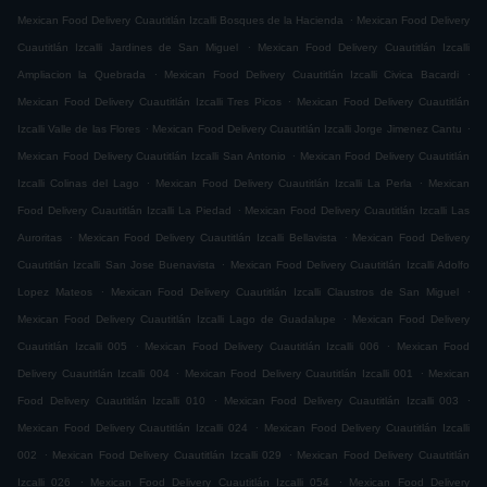
.
Mexican Food Delivery Cuautitlán Izcalli Bosques de la Hacienda
Mexican Food Delivery
.
Cuautitlán Izcalli Jardines de San Miguel
Mexican Food Delivery Cuautitlán Izcalli
.
.
Ampliacion la Quebrada
Mexican Food Delivery Cuautitlán Izcalli Civica Bacardi
.
Mexican Food Delivery Cuautitlán Izcalli Tres Picos
Mexican Food Delivery Cuautitlán
.
.
Izcalli Valle de las Flores
Mexican Food Delivery Cuautitlán Izcalli Jorge Jimenez Cantu
.
Mexican Food Delivery Cuautitlán Izcalli San Antonio
Mexican Food Delivery Cuautitlán
.
.
Izcalli Colinas del Lago
Mexican Food Delivery Cuautitlán Izcalli La Perla
Mexican
.
Food Delivery Cuautitlán Izcalli La Piedad
Mexican Food Delivery Cuautitlán Izcalli Las
.
.
Auroritas
Mexican Food Delivery Cuautitlán Izcalli Bellavista
Mexican Food Delivery
.
Cuautitlán Izcalli San Jose Buenavista
Mexican Food Delivery Cuautitlán Izcalli Adolfo
.
.
Lopez Mateos
Mexican Food Delivery Cuautitlán Izcalli Claustros de San Miguel
.
Mexican Food Delivery Cuautitlán Izcalli Lago de Guadalupe
Mexican Food Delivery
.
.
Cuautitlán Izcalli 005
Mexican Food Delivery Cuautitlán Izcalli 006
Mexican Food
.
.
Delivery Cuautitlán Izcalli 004
Mexican Food Delivery Cuautitlán Izcalli 001
Mexican
.
.
Food Delivery Cuautitlán Izcalli 010
Mexican Food Delivery Cuautitlán Izcalli 003
.
Mexican Food Delivery Cuautitlán Izcalli 024
Mexican Food Delivery Cuautitlán Izcalli
.
.
002
Mexican Food Delivery Cuautitlán Izcalli 029
Mexican Food Delivery Cuautitlán
.
.
Izcalli 026
Mexican Food Delivery Cuautitlán Izcalli 054
Mexican Food Delivery