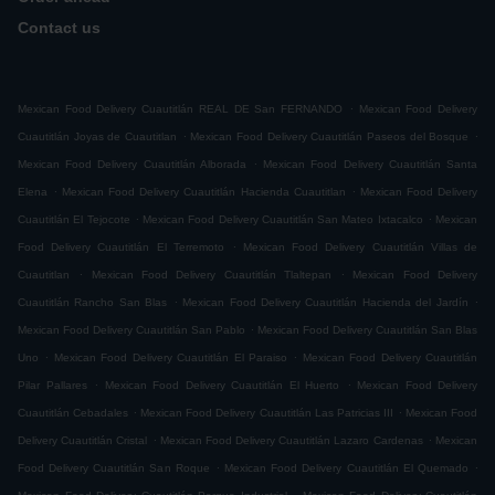
Contact us
.
Mexican Food Delivery Cuautitlán REAL DE San FERNANDO
Mexican Food Delivery
.
.
Cuautitlán Joyas de Cuautitlan
Mexican Food Delivery Cuautitlán Paseos del Bosque
.
Mexican Food Delivery Cuautitlán Alborada
Mexican Food Delivery Cuautitlán Santa
.
.
Elena
Mexican Food Delivery Cuautitlán Hacienda Cuautitlan
Mexican Food Delivery
.
.
Cuautitlán El Tejocote
Mexican Food Delivery Cuautitlán San Mateo Ixtacalco
Mexican
.
Food Delivery Cuautitlán El Terremoto
Mexican Food Delivery Cuautitlán Villas de
.
.
Cuautitlan
Mexican Food Delivery Cuautitlán Tlaltepan
Mexican Food Delivery
.
.
Cuautitlán Rancho San Blas
Mexican Food Delivery Cuautitlán Hacienda del Jardín
.
Mexican Food Delivery Cuautitlán San Pablo
Mexican Food Delivery Cuautitlán San Blas
.
.
Uno
Mexican Food Delivery Cuautitlán El Paraiso
Mexican Food Delivery Cuautitlán
.
.
Pilar Pallares
Mexican Food Delivery Cuautitlán El Huerto
Mexican Food Delivery
.
.
Cuautitlán Cebadales
Mexican Food Delivery Cuautitlán Las Patricias III
Mexican Food
.
.
Delivery Cuautitlán Cristal
Mexican Food Delivery Cuautitlán Lazaro Cardenas
Mexican
.
.
Food Delivery Cuautitlán San Roque
Mexican Food Delivery Cuautitlán El Quemado
.