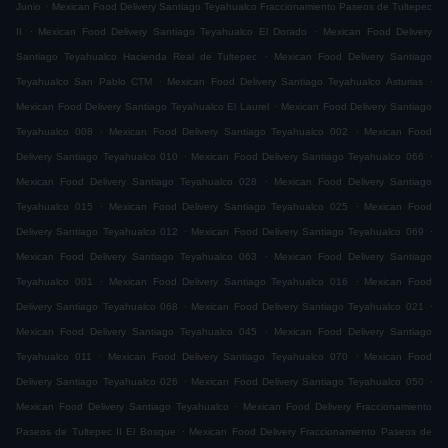
.
Junio
Mexican Food Delivery Santiago Teyahualco Fraccionamiento Paseos de Tultepec
.
.
II
Mexican Food Delivery Santiago Teyahualco El Dorado
Mexican Food Delivery
.
Santiago Teyahualco Hacienda Real de Tultepec
Mexican Food Delivery Santiago
.
.
Teyahualco San Pablo CTM
Mexican Food Delivery Santiago Teyahualco Asturias
.
Mexican Food Delivery Santiago Teyahualco El Laurel
Mexican Food Delivery Santiago
.
.
Teyahualco 008
Mexican Food Delivery Santiago Teyahualco 002
Mexican Food
.
.
Delivery Santiago Teyahualco 010
Mexican Food Delivery Santiago Teyahualco 066
.
Mexican Food Delivery Santiago Teyahualco 028
Mexican Food Delivery Santiago
.
.
Teyahualco 015
Mexican Food Delivery Santiago Teyahualco 025
Mexican Food
.
.
Delivery Santiago Teyahualco 012
Mexican Food Delivery Santiago Teyahualco 069
.
Mexican Food Delivery Santiago Teyahualco 063
Mexican Food Delivery Santiago
.
.
Teyahualco 001
Mexican Food Delivery Santiago Teyahualco 016
Mexican Food
.
.
Delivery Santiago Teyahualco 068
Mexican Food Delivery Santiago Teyahualco 021
.
Mexican Food Delivery Santiago Teyahualco 045
Mexican Food Delivery Santiago
.
.
Teyahualco 011
Mexican Food Delivery Santiago Teyahualco 070
Mexican Food
.
.
Delivery Santiago Teyahualco 026
Mexican Food Delivery Santiago Teyahualco 050
.
Mexican Food Delivery Santiago Teyahualco
Mexican Food Delivery Fraccionamiento
.
Paseos de Tultepec II El Bosque
Mexican Food Delivery Fraccionamiento Paseos de