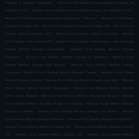
.
Tultepec II Santiago Teyahualco
Mexican Food Delivery Fraccionamiento Paseos de
.
.
Tultepec II 001
Mexican Food Delivery Fraccionamiento Paseos de Tultepec II 011
.
Mexican Food Delivery Fraccionamiento Paseos de Tultepec II
Mexican Food Delivery
.
.
Galaxia Cuautitlán 004
Mexican Food Delivery Galaxia Cuautitlán 006
Mexican Food
.
.
Delivery Galaxia Cuautitlán 053
Mexican Food Delivery Galaxia Cuautitlán
Mexican
.
.
Food Delivery Villas Xaltipa 045
Mexican Food Delivery Villas Xaltipa
Mexican Food
.
Delivery Melchor Ocampo Xochimiquia
Mexican Food Delivery Melchor Ocampo
.
.
Xacopinca
Mexican Food Delivery Melchor Ocampo El Terremoto
Mexican Food
.
Delivery Melchor Ocampo San Antonio
Mexican Food Delivery Melchor Ocampo
.
.
Educacion
Mexican Food Delivery Melchor Ocampo Tlapala
Mexican Food Delivery
.
.
Melchor Ocampo Torresco
Mexican Food Delivery Melchor Ocampo San Isidro
Mexican
.
Food Delivery Melchor Ocampo Tepetongo
Mexican Food Delivery Melchor Ocampo
.
.
Señor de los Milagros
Mexican Food Delivery Melchor Ocampo El Mirador
Mexican
.
Food Delivery Melchor Ocampo Paraje la Carranza
Mexican Food Delivery Melchor
.
.
Ocampo La Florida
Mexican Food Delivery Melchor Ocampo Los Álamos
Mexican
.
.
Food Delivery Melchor Ocampo Visitacion
Mexican Food Delivery Melchor Ocampo 023
.
Mexican Food Delivery Melchor Ocampo 002
Mexican Food Delivery Melchor Ocampo
.
.
026
Mexican Food Delivery Melchor Ocampo 040
Mexican Food Delivery Melchor