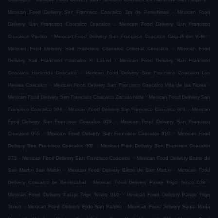
.
Mexican Food Delivery San Francisco Coacalco 3ra de Periodistas
Mexican Food
.
Delivery San Francisco Coacalco Coacalco
Mexican Food Delivery San Francisco
.
.
Coacalco Pueblo
Mexican Food Delivery San Francisco Coacalco Calpulli del Valle
.
Mexican Food Delivery San Francisco Coacalco Colonial Coacalco
Mexican Food
.
Delivery San Francisco Coacalco El Laurel
Mexican Food Delivery San Francisco
.
Coacalco Hacienda Coacalco
Mexican Food Delivery San Francisco Coacalco Los
.
.
Heroes Coacalco
Mexican Food Delivery San Francisco Coacalco Villa de las Flores
.
Mexican Food Delivery San Francisco Coacalco Zacuauhtitla
Mexican Food Delivery San
.
.
Francisco Coacalco 004
Mexican Food Delivery San Francisco Coacalco 001
Mexican
.
Food Delivery San Francisco Coacalco 029
Mexican Food Delivery San Francisco
.
.
Coacalco 065
Mexican Food Delivery San Francisco Coacalco 010
Mexican Food
.
Delivery San Francisco Coacalco 003
Mexican Food Delivery San Francisco Coacalco
.
.
073
Mexican Food Delivery San Francisco Coacalco
Mexican Food Delivery Barrio de
.
.
San Martín San Martin
Mexican Food Delivery Barrio de San Martín
Mexican Food
.
.
Delivery Coacalco de Berriozabal
Mexican Food Delivery Paraje Trigo Tenco 009
.
Mexican Food Delivery Paraje Trigo Tenco 010
Mexican Food Delivery Paraje Trigo
.
.
Tenco
Mexican Food Delivery Ejido San Pablito
Mexican Food Delivery Santa María
.
.