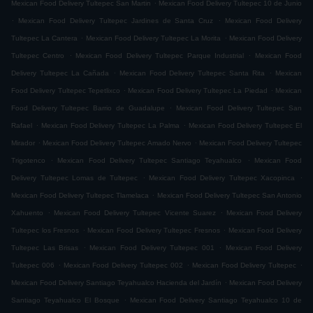
.
Mexican Food Delivery Tultepec San Martin
Mexican Food Delivery Tultepec 10 de Junio
.
.
Mexican Food Delivery Tultepec Jardines de Santa Cruz
Mexican Food Delivery
.
.
Tultepec La Cantera
Mexican Food Delivery Tultepec La Morita
Mexican Food Delivery
.
.
Tultepec Centro
Mexican Food Delivery Tultepec Parque Industrial
Mexican Food
.
.
Delivery Tultepec La Cañada
Mexican Food Delivery Tultepec Santa Rita
Mexican
.
.
Food Delivery Tultepec Tepetlixco
Mexican Food Delivery Tultepec La Piedad
Mexican
.
Food Delivery Tultepec Barrio de Guadalupe
Mexican Food Delivery Tultepec San
.
.
Rafael
Mexican Food Delivery Tultepec La Palma
Mexican Food Delivery Tultepec El
.
.
Mirador
Mexican Food Delivery Tultepec Amado Nervo
Mexican Food Delivery Tultepec
.
.
Trigotenco
Mexican Food Delivery Tultepec Santiago Teyahualco
Mexican Food
.
.
Delivery Tultepec Lomas de Tultepec
Mexican Food Delivery Tultepec Xacopinca
.
Mexican Food Delivery Tultepec Tlamelaca
Mexican Food Delivery Tultepec San Antonio
.
.
Xahuento
Mexican Food Delivery Tultepec Vicente Suarez
Mexican Food Delivery
.
.
Tultepec los Fresnos
Mexican Food Delivery Tultepec Fresnos
Mexican Food Delivery
.
.
Tultepec Las Brisas
Mexican Food Delivery Tultepec 001
Mexican Food Delivery
.
.
.
Tultepec 006
Mexican Food Delivery Tultepec 002
Mexican Food Delivery Tultepec
.
Mexican Food Delivery Santiago Teyahualco Hacienda del Jardín
Mexican Food Delivery
.
Santiago Teyahualco El Bosque
Mexican Food Delivery Santiago Teyahualco 10 de