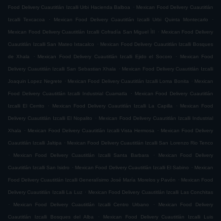
.
Food Delivery Cuautitlán Izcalli Urbi Hacienda Balboa
Mexican Food Delivery Cuautitlán
.
.
Izcalli Texcacoa
Mexican Food Delivery Cuautitlán Izcalli Urbi Quinta Montecarlo
.
Mexican Food Delivery Cuautitlán Izcalli Cofradía San Miguel ÌII
Mexican Food Delivery
.
Cuautitlán Izcalli San Mateo Ixtacalco
Mexican Food Delivery Cuautitlán Izcalli Bosques
.
.
de Xhala
Mexican Food Delivery Cuautitlán Izcalli Ejido el Socoro
Mexican Food
.
Delivery Cuautitlán Izcalli San Sebastian Xhala
Mexican Food Delivery Cuautitlán Izcalli
.
.
Joaquin Lopez Negrete
Mexican Food Delivery Cuautitlán Izcalli Loma Bonita
Mexican
.
Food Delivery Cuautitlán Izcalli Industrial Cuamatla
Mexican Food Delivery Cuautitlán
.
.
Izcalli El Cerrito
Mexican Food Delivery Cuautitlán Izcalli La Capilla
Mexican Food
.
Delivery Cuautitlán Izcalli El Nopalito
Mexican Food Delivery Cuautitlán Izcalli Industrial
.
.
Xhala
Mexican Food Delivery Cuautitlán Izcalli Vista Hermosa
Mexican Food Delivery
.
Cuautitlán Izcalli Jaltipa
Mexican Food Delivery Cuautitlán Izcalli San Lorenzo Rio Tenco
.
.
Mexican Food Delivery Cuautitlán Izcalli Santa Barbara
Mexican Food Delivery
.
.
Cuautitlán Izcalli San Isidro
Mexican Food Delivery Cuautitlán Izcalli El Sabino
Mexican
.
Food Delivery Cuautitlán Izcalli Generalísimo José María Morelos y Pavón
Mexican Food
.
Delivery Cuautitlán Izcalli La Luz
Mexican Food Delivery Cuautitlán Izcalli Las Conchitas
.
.
Mexican Food Delivery Cuautitlán Izcalli Centro Urbano
Mexican Food Delivery
.
Cuautitlán Izcalli Bosques del Alba
Mexican Food Delivery Cuautitlán Izcalli Luis