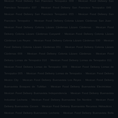
.
Mexican Food Delivery San Francisco Tenopalco 009
Mexican Food Delivery San
.
.
Francisco Tenopalco 037
Mexican Food Delivery San Francisco Tenopalco 046
.
Mexican Food Delivery San Francisco Tenopalco 055
Mexican Food Delivery San
.
.
Francisco Tenopalco
Mexican Food Delivery Colonia Lázaro Cárdenas San Juan
.
Mexican Food Delivery Colonia Lázaro Cárdenas Lázaro Cárdenas
Mexican Food
.
Delivery Colonia Lázaro Cárdenas Cueyamil
Mexican Food Delivery Colonia Lázaro
.
.
Cárdenas Los Reyes
Mexican Food Delivery Colonia Lázaro Cárdenas 030
Mexican
.
Food Delivery Colonia Lázaro Cárdenas 051
Mexican Food Delivery Colonia Lázaro
.
.
Cárdenas 008
Mexican Food Delivery Colonia Lázaro Cárdenas
Mexican Food
.
.
Delivery Lomas de Tenopalco 010
Mexican Food Delivery Lomas de Tenopalco 011
.
Mexican Food Delivery Lomas de Tenopalco 008
Mexican Food Delivery Lomas de
.
.
Tenopalco 005
Mexican Food Delivery Lomas de Tenopalco
Mexican Food Delivery
.
.
Mexico City
Mexican Food Delivery Buenavista Los Reyes
Mexican Food Delivery
.
.
Buenavista Bosques de Tultitlan
Mexican Food Delivery Buenavista Electricistas
.
Mexican Food Delivery Buenavista Independencia
Mexican Food Delivery Buenavista
.
.
Industrial Lecheria
Mexican Food Delivery Buenavista Sin Nombre
Mexican Food
.
.
Delivery Buenavista Cocem
Mexican Food Delivery Buenavista Recursos Hidraulicos
.
Mexican Food Delivery Buenavista Lecheria
Mexican Food Delivery Buenavista Bello