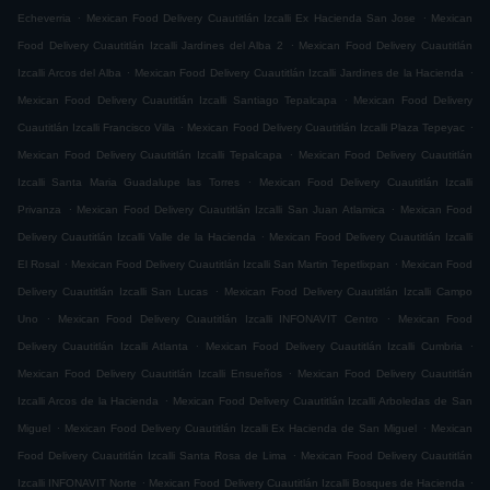
.
.
Echeverria
Mexican Food Delivery Cuautitlán Izcalli Ex Hacienda San Jose
Mexican
.
Food Delivery Cuautitlán Izcalli Jardines del Alba 2
Mexican Food Delivery Cuautitlán
.
.
Izcalli Arcos del Alba
Mexican Food Delivery Cuautitlán Izcalli Jardines de la Hacienda
.
Mexican Food Delivery Cuautitlán Izcalli Santiago Tepalcapa
Mexican Food Delivery
.
.
Cuautitlán Izcalli Francisco Villa
Mexican Food Delivery Cuautitlán Izcalli Plaza Tepeyac
.
Mexican Food Delivery Cuautitlán Izcalli Tepalcapa
Mexican Food Delivery Cuautitlán
.
Izcalli Santa Maria Guadalupe las Torres
Mexican Food Delivery Cuautitlán Izcalli
.
.
Privanza
Mexican Food Delivery Cuautitlán Izcalli San Juan Atlamica
Mexican Food
.
Delivery Cuautitlán Izcalli Valle de la Hacienda
Mexican Food Delivery Cuautitlán Izcalli
.
.
El Rosal
Mexican Food Delivery Cuautitlán Izcalli San Martin Tepetlixpan
Mexican Food
.
Delivery Cuautitlán Izcalli San Lucas
Mexican Food Delivery Cuautitlán Izcalli Campo
.
.
Uno
Mexican Food Delivery Cuautitlán Izcalli INFONAVIT Centro
Mexican Food
.
.
Delivery Cuautitlán Izcalli Atlanta
Mexican Food Delivery Cuautitlán Izcalli Cumbria
.
Mexican Food Delivery Cuautitlán Izcalli Ensueños
Mexican Food Delivery Cuautitlán
.
Izcalli Arcos de la Hacienda
Mexican Food Delivery Cuautitlán Izcalli Arboledas de San
.
.
Miguel
Mexican Food Delivery Cuautitlán Izcalli Ex Hacienda de San Miguel
Mexican
.
Food Delivery Cuautitlán Izcalli Santa Rosa de Lima
Mexican Food Delivery Cuautitlán
.
.
Izcalli INFONAVIT Norte
Mexican Food Delivery Cuautitlán Izcalli Bosques de Hacienda