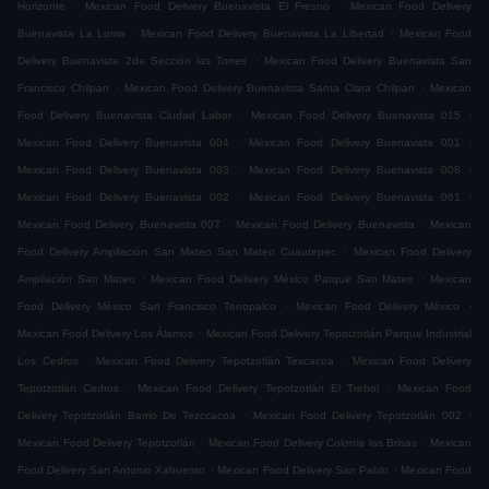
.
.
Horizonte
Mexican Food Delivery Buenavista El Fresno
Mexican Food Delivery
.
.
Buenavista La Loma
Mexican Food Delivery Buenavista La Libertad
Mexican Food
.
Delivery Buenavista 2da Sección las Torres
Mexican Food Delivery Buenavista San
.
.
Francisco Chilpan
Mexican Food Delivery Buenavista Santa Clara Chilpan
Mexican
.
.
Food Delivery Buenavista Ciudad Labor
Mexican Food Delivery Buenavista 015
.
.
Mexican Food Delivery Buenavista 004
Mexican Food Delivery Buenavista 001
.
.
Mexican Food Delivery Buenavista 003
Mexican Food Delivery Buenavista 008
.
.
Mexican Food Delivery Buenavista 002
Mexican Food Delivery Buenavista 061
.
.
Mexican Food Delivery Buenavista 007
Mexican Food Delivery Buenavista
Mexican
.
Food Delivery Ampliación San Mateo San Mateo Cuautepec
Mexican Food Delivery
.
.
Ampliación San Mateo
Mexican Food Delivery México Parque San Mateo
Mexican
.
.
Food Delivery México San Francisco Tenopalco
Mexican Food Delivery México
.
Mexican Food Delivery Los Álamos
Mexican Food Delivery Tepotzotlán Parque Industrial
.
.
Los Cedros
Mexican Food Delivery Tepotzotlán Texcacoa
Mexican Food Delivery
.
.
Tepotzotlán Cedros
Mexican Food Delivery Tepotzotlán El Trebol
Mexican Food
.
.
Delivery Tepotzotlán Barrio De Tezccacoa
Mexican Food Delivery Tepotzotlán 002
.
.
Mexican Food Delivery Tepotzotlán
Mexican Food Delivery Colonia las Brisas
Mexican
.
.
Food Delivery San Antonio Xahuento
Mexican Food Delivery San Pablo
Mexican Food