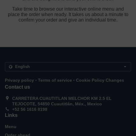
Take time to browse our interactive online menu and
place the order when ready. It takes us about a minute to
confirm your order and give an individual time.
.
.
Privacy policy
Terms of service
Cookie Policy Changes
Contact us
CARRETERA CUAUTITLAN MELCHOR KM 2.5 EL
TEJOCOTE, 54850 Cuautitlán, Méx., Mexico
+52 56 1616 8198
Links
Menu
Order ahead