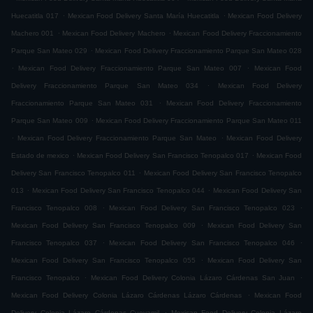
.
.
Huecatitla 017
Mexican Food Delivery Santa María Huecatitla
Mexican Food Delivery
.
.
Machero 001
Mexican Food Delivery Machero
Mexican Food Delivery Fraccionamiento
.
Parque San Mateo 029
Mexican Food Delivery Fraccionamiento Parque San Mateo 028
.
.
Mexican Food Delivery Fraccionamiento Parque San Mateo 007
Mexican Food
.
Delivery Fraccionamiento Parque San Mateo 034
Mexican Food Delivery
.
Fraccionamiento Parque San Mateo 031
Mexican Food Delivery Fraccionamiento
.
Parque San Mateo 009
Mexican Food Delivery Fraccionamiento Parque San Mateo 011
.
.
Mexican Food Delivery Fraccionamiento Parque San Mateo
Mexican Food Delivery
.
.
Estado de mexico
Mexican Food Delivery San Francisco Tenopalco 017
Mexican Food
.
Delivery San Francisco Tenopalco 011
Mexican Food Delivery San Francisco Tenopalco
.
.
013
Mexican Food Delivery San Francisco Tenopalco 044
Mexican Food Delivery San
.
.
Francisco Tenopalco 008
Mexican Food Delivery San Francisco Tenopalco 023
.
Mexican Food Delivery San Francisco Tenopalco 009
Mexican Food Delivery San
.
.
Francisco Tenopalco 037
Mexican Food Delivery San Francisco Tenopalco 046
.
Mexican Food Delivery San Francisco Tenopalco 055
Mexican Food Delivery San
.
.
Francisco Tenopalco
Mexican Food Delivery Colonia Lázaro Cárdenas San Juan
.
Mexican Food Delivery Colonia Lázaro Cárdenas Lázaro Cárdenas
Mexican Food
.
Delivery Colonia Lázaro Cárdenas Cueyamil
Mexican Food Delivery Colonia Lázaro