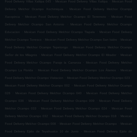
.
.
Food Delivery Villas Xaltipa 045
Mexican Food Delivery Villas Xaltipa
Mexican Food
.
Delivery Melchor Ocampo Xochimiquia
Mexican Food Delivery Melchor Ocampo
.
.
Xacopinca
Mexican Food Delivery Melchor Ocampo El Terremoto
Mexican Food
.
Delivery Melchor Ocampo San Antonio
Mexican Food Delivery Melchor Ocampo
.
.
Educacion
Mexican Food Delivery Melchor Ocampo Tlapala
Mexican Food Delivery
.
.
Melchor Ocampo Torresco
Mexican Food Delivery Melchor Ocampo San Isidro
Mexican
.
Food Delivery Melchor Ocampo Tepetongo
Mexican Food Delivery Melchor Ocampo
.
.
Señor de los Milagros
Mexican Food Delivery Melchor Ocampo El Mirador
Mexican
.
Food Delivery Melchor Ocampo Paraje la Carranza
Mexican Food Delivery Melchor
.
.
Ocampo La Florida
Mexican Food Delivery Melchor Ocampo Los Álamos
Mexican
.
.
Food Delivery Melchor Ocampo Visitacion
Mexican Food Delivery Melchor Ocampo 023
.
Mexican Food Delivery Melchor Ocampo 002
Mexican Food Delivery Melchor Ocampo
.
.
026
Mexican Food Delivery Melchor Ocampo 040
Mexican Food Delivery Melchor
.
.
Ocampo 036
Mexican Food Delivery Melchor Ocampo 009
Mexican Food Delivery
.
.
Melchor Ocampo 033
Mexican Food Delivery Melchor Ocampo 024
Mexican Food
.
.
Delivery Melchor Ocampo 032
Mexican Food Delivery Melchor Ocampo 018
Mexican
.
.
Food Delivery Melchor Ocampo 008
Mexican Food Delivery Melchor Ocampo
Mexican
.
Food Delivery Ejido de Teyahualco 10 de Junio
Mexican Food Delivery Ejido de