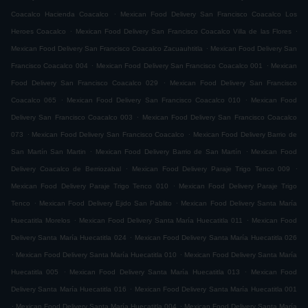
.
Coacalco Hacienda Coacalco
Mexican Food Delivery San Francisco Coacalco Los
.
.
Heroes Coacalco
Mexican Food Delivery San Francisco Coacalco Villa de las Flores
.
Mexican Food Delivery San Francisco Coacalco Zacuauhtitla
Mexican Food Delivery San
.
.
Francisco Coacalco 004
Mexican Food Delivery San Francisco Coacalco 001
Mexican
.
Food Delivery San Francisco Coacalco 029
Mexican Food Delivery San Francisco
.
.
Coacalco 065
Mexican Food Delivery San Francisco Coacalco 010
Mexican Food
.
Delivery San Francisco Coacalco 003
Mexican Food Delivery San Francisco Coacalco
.
.
073
Mexican Food Delivery San Francisco Coacalco
Mexican Food Delivery Barrio de
.
.
San Martín San Martin
Mexican Food Delivery Barrio de San Martín
Mexican Food
.
.
Delivery Coacalco de Berriozabal
Mexican Food Delivery Paraje Trigo Tenco 009
.
Mexican Food Delivery Paraje Trigo Tenco 010
Mexican Food Delivery Paraje Trigo
.
.
Tenco
Mexican Food Delivery Ejido San Pablito
Mexican Food Delivery Santa María
.
.
Huecatitla Morelos
Mexican Food Delivery Santa María Huecatitla 011
Mexican Food
.
Delivery Santa María Huecatitla 024
Mexican Food Delivery Santa María Huecatitla 026
.
.
Mexican Food Delivery Santa María Huecatitla 010
Mexican Food Delivery Santa María
.
.
Huecatitla 005
Mexican Food Delivery Santa María Huecatitla 013
Mexican Food
.
Delivery Santa María Huecatitla 016
Mexican Food Delivery Santa María Huecatitla 001
.
.
Mexican Food Delivery Santa María Huecatitla 004
Mexican Food Delivery Santa María