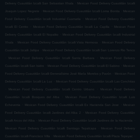
.
Delivery Cuautitlán Izcalli San Sebastian Xhala
Mexican Food Delivery Cuautitlán Izcalli
.
.
Joaquin Lopez Negrete
Mexican Food Delivery Cuautitlán Izcalli Loma Bonita
Mexican
.
Food Delivery Cuautitlán Izcalli Industrial Cuamatla
Mexican Food Delivery Cuautitlán
.
.
Izcalli El Cerrito
Mexican Food Delivery Cuautitlán Izcalli La Capilla
Mexican Food
.
Delivery Cuautitlán Izcalli El Nopalito
Mexican Food Delivery Cuautitlán Izcalli Industrial
.
.
Xhala
Mexican Food Delivery Cuautitlán Izcalli Vista Hermosa
Mexican Food Delivery
.
Cuautitlán Izcalli Jaltipa
Mexican Food Delivery Cuautitlán Izcalli San Lorenzo Rio Tenco
.
.
Mexican Food Delivery Cuautitlán Izcalli Santa Barbara
Mexican Food Delivery
.
.
Cuautitlán Izcalli San Isidro
Mexican Food Delivery Cuautitlán Izcalli El Sabino
Mexican
.
Food Delivery Cuautitlán Izcalli Generalísimo José María Morelos y Pavón
Mexican Food
.
Delivery Cuautitlán Izcalli La Luz
Mexican Food Delivery Cuautitlán Izcalli Las Conchitas
.
.
Mexican Food Delivery Cuautitlán Izcalli Centro Urbano
Mexican Food Delivery
.
Cuautitlán Izcalli Bosques del Alba
Mexican Food Delivery Cuautitlán Izcalli Luis
.
.
Echeverria
Mexican Food Delivery Cuautitlán Izcalli Ex Hacienda San Jose
Mexican
.
Food Delivery Cuautitlán Izcalli Jardines del Alba 2
Mexican Food Delivery Cuautitlán
.
.
Izcalli Arcos del Alba
Mexican Food Delivery Cuautitlán Izcalli Jardines de la Hacienda
.
Mexican Food Delivery Cuautitlán Izcalli Santiago Tepalcapa
Mexican Food Delivery
.
.
Cuautitlán Izcalli Francisco Villa
Mexican Food Delivery Cuautitlán Izcalli Plaza Tepeyac