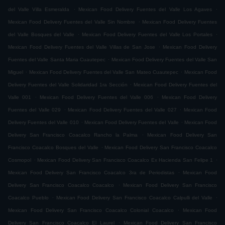
.
.
del Valle Villa Esmeralda
Mexican Food Delivery Fuentes del Valle Los Agaves
.
Mexican Food Delivery Fuentes del Valle Sin Nombre
Mexican Food Delivery Fuentes
.
.
del Valle Bosques del Valle
Mexican Food Delivery Fuentes del Valle Los Portales
.
Mexican Food Delivery Fuentes del Valle Villas de San Jose
Mexican Food Delivery
.
Fuentes del Valle Santa Maria Cuautepec
Mexican Food Delivery Fuentes del Valle San
.
.
Miguel
Mexican Food Delivery Fuentes del Valle San Mateo Cuautepec
Mexican Food
.
Delivery Fuentes del Valle Solidaridad 1ra Sección
Mexican Food Delivery Fuentes del
.
.
Valle 001
Mexican Food Delivery Fuentes del Valle 006
Mexican Food Delivery
.
.
Fuentes del Valle 029
Mexican Food Delivery Fuentes del Valle 027
Mexican Food
.
.
Delivery Fuentes del Valle 010
Mexican Food Delivery Fuentes del Valle
Mexican Food
.
Delivery San Francisco Coacalco Rancho la Palma
Mexican Food Delivery San
.
Francisco Coacalco Bosques del Valle
Mexican Food Delivery San Francisco Coacalco
.
.
Cosmopol
Mexican Food Delivery San Francisco Coacalco Ex Hacienda San Felipe 1
.
Mexican Food Delivery San Francisco Coacalco 3ra de Periodistas
Mexican Food
.
Delivery San Francisco Coacalco Coacalco
Mexican Food Delivery San Francisco
.
.
Coacalco Pueblo
Mexican Food Delivery San Francisco Coacalco Calpulli del Valle
.
Mexican Food Delivery San Francisco Coacalco Colonial Coacalco
Mexican Food
.
Delivery San Francisco Coacalco El Laurel
Mexican Food Delivery San Francisco