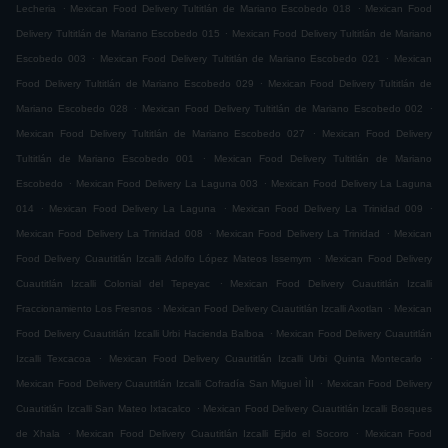
.
.
Lecheria
Mexican Food Delivery Tultitlán de Mariano Escobedo 018
Mexican Food
.
Delivery Tultitlán de Mariano Escobedo 015
Mexican Food Delivery Tultitlán de Mariano
.
.
Escobedo 003
Mexican Food Delivery Tultitlán de Mariano Escobedo 021
Mexican
.
Food Delivery Tultitlán de Mariano Escobedo 029
Mexican Food Delivery Tultitlán de
.
.
Mariano Escobedo 028
Mexican Food Delivery Tultitlán de Mariano Escobedo 002
.
Mexican Food Delivery Tultitlán de Mariano Escobedo 027
Mexican Food Delivery
.
Tultitlán de Mariano Escobedo 001
Mexican Food Delivery Tultitlán de Mariano
.
.
Escobedo
Mexican Food Delivery La Laguna 003
Mexican Food Delivery La Laguna
.
.
.
014
Mexican Food Delivery La Laguna
Mexican Food Delivery La Trinidad 009
.
.
Mexican Food Delivery La Trinidad 008
Mexican Food Delivery La Trinidad
Mexican
.
Food Delivery Cuautitlán Izcalli Adolfo López Mateos Issemym
Mexican Food Delivery
.
Cuautitlán Izcalli Colonial del Tepeyac
Mexican Food Delivery Cuautitlán Izcalli
.
.
Fraccionamiento Los Fresnos
Mexican Food Delivery Cuautitlán Izcalli Axotlan
Mexican
.
Food Delivery Cuautitlán Izcalli Urbi Hacienda Balboa
Mexican Food Delivery Cuautitlán
.
.
Izcalli Texcacoa
Mexican Food Delivery Cuautitlán Izcalli Urbi Quinta Montecarlo
.
Mexican Food Delivery Cuautitlán Izcalli Cofradía San Miguel ÌII
Mexican Food Delivery
.
Cuautitlán Izcalli San Mateo Ixtacalco
Mexican Food Delivery Cuautitlán Izcalli Bosques
.
.
de Xhala
Mexican Food Delivery Cuautitlán Izcalli Ejido el Socoro
Mexican Food