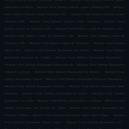
.
.
Cárdenas Los Reyes
Mexican Food Delivery Colonia Lázaro Cárdenas 030
Mexican
.
Food Delivery Colonia Lázaro Cárdenas 051
Mexican Food Delivery Colonia Lázaro
.
.
Cárdenas 008
Mexican Food Delivery Colonia Lázaro Cárdenas
Mexican Food
.
.
Delivery Lomas de Tenopalco 010
Mexican Food Delivery Lomas de Tenopalco 011
.
Mexican Food Delivery Lomas de Tenopalco 008
Mexican Food Delivery Lomas de
.
.
Tenopalco 005
Mexican Food Delivery Lomas de Tenopalco
Mexican Food Delivery
.
.
Mexico City
Mexican Food Delivery Buenavista Los Reyes
Mexican Food Delivery
.
.
Buenavista Bosques de Tultitlan
Mexican Food Delivery Buenavista Electricistas
.
Mexican Food Delivery Buenavista Independencia
Mexican Food Delivery Buenavista
.
.
Industrial Lecheria
Mexican Food Delivery Buenavista Sin Nombre
Mexican Food
.
.
Delivery Buenavista Cocem
Mexican Food Delivery Buenavista Recursos Hidraulicos
.
Mexican Food Delivery Buenavista Lecheria
Mexican Food Delivery Buenavista Bello
.
.
Horizonte
Mexican Food Delivery Buenavista El Fresno
Mexican Food Delivery
.
.
Buenavista La Loma
Mexican Food Delivery Buenavista La Libertad
Mexican Food
.
Delivery Buenavista 2da Sección las Torres
Mexican Food Delivery Buenavista San
.
.
Francisco Chilpan
Mexican Food Delivery Buenavista Santa Clara Chilpan
Mexican
.
.
Food Delivery Buenavista Ciudad Labor
Mexican Food Delivery Buenavista 015
.
.