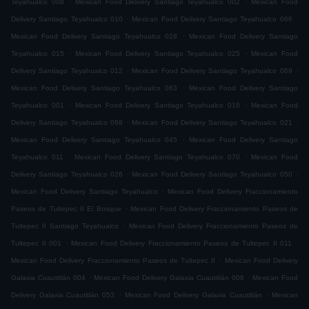
Teyahualco 008
Mexican Food Delivery Santiago Teyahualco 002
Mexican Food
.
.
Delivery Santiago Teyahualco 010
Mexican Food Delivery Santiago Teyahualco 066
.
Mexican Food Delivery Santiago Teyahualco 028
Mexican Food Delivery Santiago
.
.
Teyahualco 015
Mexican Food Delivery Santiago Teyahualco 025
Mexican Food
.
.
Delivery Santiago Teyahualco 012
Mexican Food Delivery Santiago Teyahualco 069
.
Mexican Food Delivery Santiago Teyahualco 063
Mexican Food Delivery Santiago
.
.
Teyahualco 001
Mexican Food Delivery Santiago Teyahualco 016
Mexican Food
.
.
Delivery Santiago Teyahualco 068
Mexican Food Delivery Santiago Teyahualco 021
.
Mexican Food Delivery Santiago Teyahualco 045
Mexican Food Delivery Santiago
.
.
Teyahualco 011
Mexican Food Delivery Santiago Teyahualco 070
Mexican Food
.
.
Delivery Santiago Teyahualco 026
Mexican Food Delivery Santiago Teyahualco 050
.
Mexican Food Delivery Santiago Teyahualco
Mexican Food Delivery Fraccionamiento
.
Paseos de Tultepec II El Bosque
Mexican Food Delivery Fraccionamiento Paseos de
.
Tultepec II Santiago Teyahualco
Mexican Food Delivery Fraccionamiento Paseos de
.
.
Tultepec II 001
Mexican Food Delivery Fraccionamiento Paseos de Tultepec II 011
.
Mexican Food Delivery Fraccionamiento Paseos de Tultepec II
Mexican Food Delivery
.
.
Galaxia Cuautitlán 004
Mexican Food Delivery Galaxia Cuautitlán 006
Mexican Food
.
.
Delivery Galaxia Cuautitlán 053
Mexican Food Delivery Galaxia Cuautitlán
Mexican