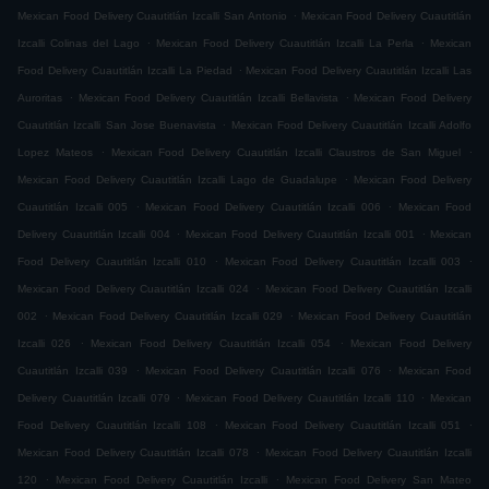
.
Mexican Food Delivery Cuautitlán Izcalli San Antonio
Mexican Food Delivery Cuautitlán
.
.
Izcalli Colinas del Lago
Mexican Food Delivery Cuautitlán Izcalli La Perla
Mexican
.
Food Delivery Cuautitlán Izcalli La Piedad
Mexican Food Delivery Cuautitlán Izcalli Las
.
.
Auroritas
Mexican Food Delivery Cuautitlán Izcalli Bellavista
Mexican Food Delivery
.
Cuautitlán Izcalli San Jose Buenavista
Mexican Food Delivery Cuautitlán Izcalli Adolfo
.
.
Lopez Mateos
Mexican Food Delivery Cuautitlán Izcalli Claustros de San Miguel
.
Mexican Food Delivery Cuautitlán Izcalli Lago de Guadalupe
Mexican Food Delivery
.
.
Cuautitlán Izcalli 005
Mexican Food Delivery Cuautitlán Izcalli 006
Mexican Food
.
.
Delivery Cuautitlán Izcalli 004
Mexican Food Delivery Cuautitlán Izcalli 001
Mexican
.
.
Food Delivery Cuautitlán Izcalli 010
Mexican Food Delivery Cuautitlán Izcalli 003
.
Mexican Food Delivery Cuautitlán Izcalli 024
Mexican Food Delivery Cuautitlán Izcalli
.
.
002
Mexican Food Delivery Cuautitlán Izcalli 029
Mexican Food Delivery Cuautitlán
.
.
Izcalli 026
Mexican Food Delivery Cuautitlán Izcalli 054
Mexican Food Delivery
.
.
Cuautitlán Izcalli 039
Mexican Food Delivery Cuautitlán Izcalli 076
Mexican Food
.
.
Delivery Cuautitlán Izcalli 079
Mexican Food Delivery Cuautitlán Izcalli 110
Mexican
.
.
Food Delivery Cuautitlán Izcalli 108
Mexican Food Delivery Cuautitlán Izcalli 051
.
Mexican Food Delivery Cuautitlán Izcalli 078
Mexican Food Delivery Cuautitlán Izcalli
.
.
120
Mexican Food Delivery Cuautitlán Izcalli
Mexican Food Delivery San Mateo