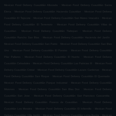
.
Mexican Food Delivery Cuautitlán Alborada
Mexican Food Delivery Cuautitlán Santa
.
.
Elena
Mexican Food Delivery Cuautitlán Hacienda Cuautitlan
Mexican Food Delivery
.
.
Cuautitlán El Tejocote
Mexican Food Delivery Cuautitlán San Mateo Ixtacalco
Mexican
.
Food Delivery Cuautitlán El Terremoto
Mexican Food Delivery Cuautitlán Villas de
.
.
Cuautitlan
Mexican Food Delivery Cuautitlán Tlaltepan
Mexican Food Delivery
.
.
Cuautitlán Rancho San Blas
Mexican Food Delivery Cuautitlán Hacienda del Jardín
.
Mexican Food Delivery Cuautitlán San Pablo
Mexican Food Delivery Cuautitlán San Blas
.
.
Uno
Mexican Food Delivery Cuautitlán El Paraiso
Mexican Food Delivery Cuautitlán
.
.
Pilar Pallares
Mexican Food Delivery Cuautitlán El Huerto
Mexican Food Delivery
.
.
Cuautitlán Cebadales
Mexican Food Delivery Cuautitlán Las Patricias III
Mexican Food
.
.
Delivery Cuautitlán Cristal
Mexican Food Delivery Cuautitlán Lazaro Cardenas
Mexican
.
.
Food Delivery Cuautitlán San Roque
Mexican Food Delivery Cuautitlán El Quemado
.
Mexican Food Delivery Cuautitlán Parque Industrial
Mexican Food Delivery Cuautitlán
.
.
Misiones
Mexican Food Delivery Cuautitlán San Blas Dos
Mexican Food Delivery
.
.
Cuautitlán San Jose
Mexican Food Delivery Cuautitlán San Francisco Cascantitla
.
Mexican Food Delivery Cuautitlán Paseos de Cuautitlan
Mexican Food Delivery
.
.
Cuautitlán Los Morales
Mexican Food Delivery Cuautitlán El Infiernillo
Mexican Food
.
.
Delivery Cuautitlán Villa Jardin
Mexican Food Delivery Cuautitlán Loma Bonita
Mexican