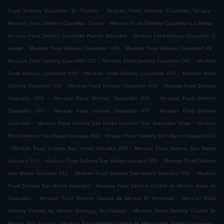
.
.
Food Delivery Cuautitlán El Partidor
Mexican Food Delivery Cuautitlán Necapa
.
.
Mexican Food Delivery Cuautitlán Centro
Mexican Food Delivery Cuautitlán La Palma
.
Mexican Food Delivery Cuautitlán Puente Jabonero
Mexican Food Delivery Cuautitlán El
.
.
.
Cerrito
Mexican Food Delivery Cuautitlán 029
Mexican Food Delivery Cuautitlán 49
.
.
Mexican Food Delivery Cuautitlán 005
Mexican Food Delivery Cuautitlán 041
Mexican
.
.
Food Delivery Cuautitlán 010
Mexican Food Delivery Cuautitlán 003
Mexican Food
.
.
Delivery Cuautitlán 034
Mexican Food Delivery Cuautitlán 008
Mexican Food Delivery
.
.
Cuautitlán 001
Mexican Food Delivery Cuautitlán 065
Mexican Food Delivery
.
.
Cuautitlán 063
Mexican Food Delivery Cuautitlán 037
Mexican Food Delivery
.
.
Cuautitlán
Mexican Food Delivery San Mateo Ixtacalco San Sebastian Xhala
Mexican
.
Food Delivery San Mateo Ixtacalco 003
Mexican Food Delivery San Mateo Ixtacalco 002
.
.
Mexican Food Delivery San Mateo Ixtacalco 009
Mexican Food Delivery San Mateo
.
.
Ixtacalco 010
Mexican Food Delivery San Mateo Ixtacalco 001
Mexican Food Delivery
.
.
San Mateo Ixtacalco 011
Mexican Food Delivery San Mateo Ixtacalco 006
Mexican
.
Food Delivery San Mateo Ixtacalco
Mexican Food Delivery Ciudad de México Joyas de
.
.
Cuautitlan
Mexican Food Delivery Ciudad de México El Terremoto
Mexican Food
.
Delivery Ciudad de México Santiago Teyahualco
Mexican Food Delivery Ciudad de
.
.
México San Juanico
Mexican Food Delivery Ciudad de México San Mateo Cuautepec