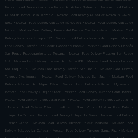
.
Mexican Food Delivery Ciudad de México San Antonio Xahuento
Mexican Food Delivery
.
Ciudad de México Bello Horizonte
Mexican Food Delivery Ciudad de México INFONAVIT
.
.
Norte
Mexican Food Delivery Ciudad de México 001
Mexican Food Delivery Ciudad de
.
.
México
Mexican Food Delivery Paseos del Bosque Fraccionamiento
Mexican Food
.
.
Delivery Paseos del Bosque 012
Mexican Food Delivery Paseos del Bosque
Mexican
.
Food Delivery Fracción San Roque Paseos del Bosque
Mexican Food Delivery Fracción
.
San Roque Fraccionamiento La Toscana
Mexican Food Delivery Fracción San Roque
.
.
001
Mexican Food Delivery Fracción San Roque 038
Mexican Food Delivery Fracción
.
.
San Roque 009
Mexican Food Delivery Fracción San Roque
Mexican Food Delivery
.
.
Tultepec Xochimiquia
Mexican Food Delivery Tultepec San Juan
Mexican Food
.
.
Delivery Tultepec San Miguel Otlica
Mexican Food Delivery Tultepec El Quemado
.
.
Mexican Food Delivery Tultepec Oxtoc
Mexican Food Delivery Tultepec Santa Isabel
.
Mexican Food Delivery Tultepec San Martin
Mexican Food Delivery Tultepec 10 de Junio
.
.
Mexican Food Delivery Tultepec Jardines de Santa Cruz
Mexican Food Delivery
.
.
Tultepec La Cantera
Mexican Food Delivery Tultepec La Morita
Mexican Food Delivery
.
.
Tultepec Centro
Mexican Food Delivery Tultepec Parque Industrial
Mexican Food
.
.
Delivery Tultepec La Cañada
Mexican Food Delivery Tultepec Santa Rita
Mexican
.
.