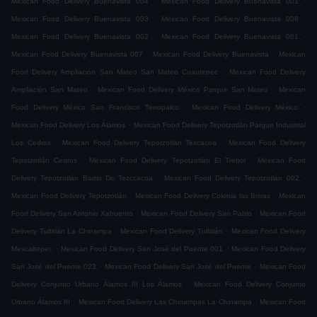
Mexican Food Delivery Buenavista 004
Mexican Food Delivery Buenavista 001
.
.
Mexican Food Delivery Buenavista 003
Mexican Food Delivery Buenavista 008
.
.
Mexican Food Delivery Buenavista 002
Mexican Food Delivery Buenavista 061
.
.
Mexican Food Delivery Buenavista 007
Mexican Food Delivery Buenavista
Mexican
.
Food Delivery Ampliación San Mateo San Mateo Cuautepec
Mexican Food Delivery
.
.
Ampliación San Mateo
Mexican Food Delivery México Parque San Mateo
Mexican
.
.
Food Delivery México San Francisco Tenopalco
Mexican Food Delivery México
.
Mexican Food Delivery Los Álamos
Mexican Food Delivery Tepotzotlán Parque Industrial
.
.
Los Cedros
Mexican Food Delivery Tepotzotlán Texcacoa
Mexican Food Delivery
.
.
Tepotzotlán Cedros
Mexican Food Delivery Tepotzotlán El Trebol
Mexican Food
.
.
Delivery Tepotzotlán Barrio De Tezccacoa
Mexican Food Delivery Tepotzotlán 002
.
.
Mexican Food Delivery Tepotzotlán
Mexican Food Delivery Colonia las Brisas
Mexican
.
.
Food Delivery San Antonio Xahuento
Mexican Food Delivery San Pablo
Mexican Food
.
.
Delivery Tultitlán La Chinampa
Mexican Food Delivery Tultitlán
Mexican Food Delivery
.
.
Mexcaltepec
Mexican Food Delivery San José del Puente 001
Mexican Food Delivery
.
.
San José del Puente 023
Mexican Food Delivery San José del Puente
Mexican Food
.
Delivery Conjunto Urbano Álamos III Los Álamos
Mexican Food Delivery Conjunto
.
.
Urbano Álamos III
Mexican Food Delivery Las Chinampas La Chinampa
Mexican Food