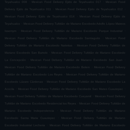
.
.
Teyahualco 008
Mexican Food Delivery Ejido de Teyahualco 017
Mexican Food
.
.
Delivery Ejido de Teyahualco 011
Mexican Food Delivery Ejido de Teyahualco 012
.
Mexican Food Delivery Ejido de Teyahualco 014
Mexican Food Delivery Ejido de
.
Teyahualco
Mexican Food Delivery Tultitlán de Mariano Escobedo Adolfo López Mateos
.
.
Issemym
Mexican Food Delivery Tultitlán de Mariano Escobedo Parque Industrial
.
Mexican Food Delivery Tultitlán de Mariano Escobedo Santiaguito
Mexican Food
.
Delivery Tultitlán de Mariano Escobedo Nativitas
Mexican Food Delivery Tultitlán de
.
Mariano Escobedo San Bartolo
Mexican Food Delivery Tultitlán de Mariano Escobedo
.
.
La Concepción
Mexican Food Delivery Tultitlán de Mariano Escobedo San Juan
.
Mexican Food Delivery Tultitlán de Mariano Escobedo Belem
Mexican Food Delivery
.
Tultitlán de Mariano Escobedo Los Reyes
Mexican Food Delivery Tultitlán de Mariano
.
Escobedo Lázaro Cárdenas
Mexican Food Delivery Tultitlán de Mariano Escobedo La
.
.
Acocila
Mexican Food Delivery Tultitlán de Mariano Escobedo San Mateo Cuautepec
.
Mexican Food Delivery Tultitlán de Mariano Escobedo Cueyamil
Mexican Food Delivery
.
Tultitlán de Mariano Escobedo Residencial los Reyes
Mexican Food Delivery Tultitlán de
.
Mariano Escobedo Independencia
Mexican Food Delivery Tultitlán de Mariano
.
Escobedo Santa Maria Cuautepec
Mexican Food Delivery Tultitlán de Mariano
.
Escobedo Industrial Lecheria
Mexican Food Delivery Tultitlán de Mariano Escobedo