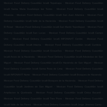
.
Mexican Food Delivery Cuautitlán Izcalli Tepalcapa
Mexican Food Delivery Cuautitlán
.
Izcalli Santa Maria Guadalupe las Torres
Mexican Food Delivery Cuautitlán Izcalli
.
.
Privanza
Mexican Food Delivery Cuautitlán Izcalli San Juan Atlamica
Mexican Food
.
Delivery Cuautitlán Izcalli Valle de la Hacienda
Mexican Food Delivery Cuautitlán Izcalli
.
.
El Rosal
Mexican Food Delivery Cuautitlán Izcalli San Martin Tepetlixpan
Mexican Food
.
Delivery Cuautitlán Izcalli San Lucas
Mexican Food Delivery Cuautitlán Izcalli Campo
.
.
Uno
Mexican Food Delivery Cuautitlán Izcalli INFONAVIT Centro
Mexican Food
.
.
Delivery Cuautitlán Izcalli Atlanta
Mexican Food Delivery Cuautitlán Izcalli Cumbria
.
Mexican Food Delivery Cuautitlán Izcalli Ensueños
Mexican Food Delivery Cuautitlán
.
Izcalli Arcos de la Hacienda
Mexican Food Delivery Cuautitlán Izcalli Arboledas de San
.
.
Miguel
Mexican Food Delivery Cuautitlán Izcalli Ex Hacienda de San Miguel
Mexican
.
Food Delivery Cuautitlán Izcalli Santa Rosa de Lima
Mexican Food Delivery Cuautitlán
.
.
Izcalli INFONAVIT Norte
Mexican Food Delivery Cuautitlán Izcalli Bosques de Hacienda
.
Mexican Food Delivery Cuautitlán Izcalli Bosques de la Hacienda
Mexican Food Delivery
.
Cuautitlán Izcalli Jardines de San Miguel
Mexican Food Delivery Cuautitlán Izcalli
.
.
Ampliacion la Quebrada
Mexican Food Delivery Cuautitlán Izcalli Civica Bacardi
.
Mexican Food Delivery Cuautitlán Izcalli Tres Picos
Mexican Food Delivery Cuautitlán
.
.
Izcalli Valle de las Flores
Mexican Food Delivery Cuautitlán Izcalli Jorge Jimenez Cantu