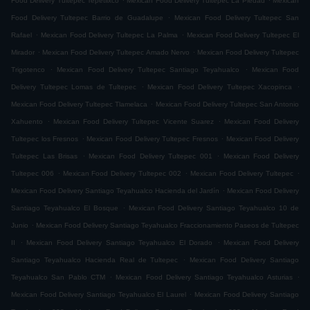
Food Delivery Tultepec Tepetlixco
Mexican Food Delivery Tultepec La Piedad
Mexican
.
Food Delivery Tultepec Barrio de Guadalupe
Mexican Food Delivery Tultepec San
.
.
Rafael
Mexican Food Delivery Tultepec La Palma
Mexican Food Delivery Tultepec El
.
.
Mirador
Mexican Food Delivery Tultepec Amado Nervo
Mexican Food Delivery Tultepec
.
.
Trigotenco
Mexican Food Delivery Tultepec Santiago Teyahualco
Mexican Food
.
.
Delivery Tultepec Lomas de Tultepec
Mexican Food Delivery Tultepec Xacopinca
.
Mexican Food Delivery Tultepec Tlamelaca
Mexican Food Delivery Tultepec San Antonio
.
.
Xahuento
Mexican Food Delivery Tultepec Vicente Suarez
Mexican Food Delivery
.
.
Tultepec los Fresnos
Mexican Food Delivery Tultepec Fresnos
Mexican Food Delivery
.
.
Tultepec Las Brisas
Mexican Food Delivery Tultepec 001
Mexican Food Delivery
.
.
.
Tultepec 006
Mexican Food Delivery Tultepec 002
Mexican Food Delivery Tultepec
.
Mexican Food Delivery Santiago Teyahualco Hacienda del Jardín
Mexican Food Delivery
.
Santiago Teyahualco El Bosque
Mexican Food Delivery Santiago Teyahualco 10 de
.
Junio
Mexican Food Delivery Santiago Teyahualco Fraccionamiento Paseos de Tultepec
.
.
II
Mexican Food Delivery Santiago Teyahualco El Dorado
Mexican Food Delivery
.
Santiago Teyahualco Hacienda Real de Tultepec
Mexican Food Delivery Santiago
.
.
Teyahualco San Pablo CTM
Mexican Food Delivery Santiago Teyahualco Asturias
.
Mexican Food Delivery Santiago Teyahualco El Laurel
Mexican Food Delivery Santiago
.
.