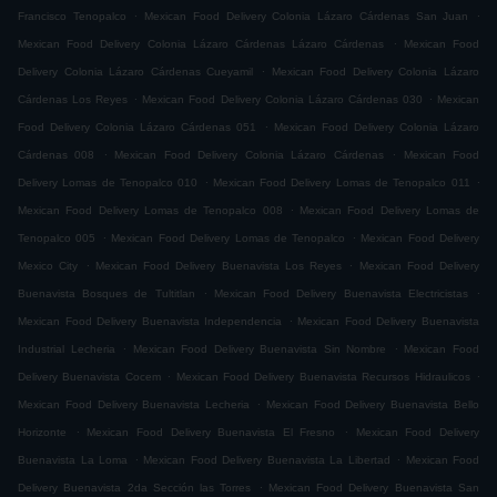
.
.
Francisco Tenopalco
Mexican Food Delivery Colonia Lázaro Cárdenas San Juan
.
Mexican Food Delivery Colonia Lázaro Cárdenas Lázaro Cárdenas
Mexican Food
.
Delivery Colonia Lázaro Cárdenas Cueyamil
Mexican Food Delivery Colonia Lázaro
.
.
Cárdenas Los Reyes
Mexican Food Delivery Colonia Lázaro Cárdenas 030
Mexican
.
Food Delivery Colonia Lázaro Cárdenas 051
Mexican Food Delivery Colonia Lázaro
.
.
Cárdenas 008
Mexican Food Delivery Colonia Lázaro Cárdenas
Mexican Food
.
.
Delivery Lomas de Tenopalco 010
Mexican Food Delivery Lomas de Tenopalco 011
.
Mexican Food Delivery Lomas de Tenopalco 008
Mexican Food Delivery Lomas de
.
.
Tenopalco 005
Mexican Food Delivery Lomas de Tenopalco
Mexican Food Delivery
.
.
Mexico City
Mexican Food Delivery Buenavista Los Reyes
Mexican Food Delivery
.
.
Buenavista Bosques de Tultitlan
Mexican Food Delivery Buenavista Electricistas
.
Mexican Food Delivery Buenavista Independencia
Mexican Food Delivery Buenavista
.
.
Industrial Lecheria
Mexican Food Delivery Buenavista Sin Nombre
Mexican Food
.
.
Delivery Buenavista Cocem
Mexican Food Delivery Buenavista Recursos Hidraulicos
.
Mexican Food Delivery Buenavista Lecheria
Mexican Food Delivery Buenavista Bello
.
.
Horizonte
Mexican Food Delivery Buenavista El Fresno
Mexican Food Delivery
.
.
Buenavista La Loma
Mexican Food Delivery Buenavista La Libertad
Mexican Food
.
Delivery Buenavista 2da Sección las Torres
Mexican Food Delivery Buenavista San