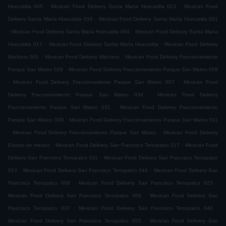
.
.
Huecatitla 005
Mexican Food Delivery Santa María Huecatitla 013
Mexican Food
.
Delivery Santa María Huecatitla 016
Mexican Food Delivery Santa María Huecatitla 001
.
.
Mexican Food Delivery Santa María Huecatitla 004
Mexican Food Delivery Santa María
.
.
Huecatitla 017
Mexican Food Delivery Santa María Huecatitla
Mexican Food Delivery
.
.
Machero 001
Mexican Food Delivery Machero
Mexican Food Delivery Fraccionamiento
.
Parque San Mateo 029
Mexican Food Delivery Fraccionamiento Parque San Mateo 028
.
.
Mexican Food Delivery Fraccionamiento Parque San Mateo 007
Mexican Food
.
Delivery Fraccionamiento Parque San Mateo 034
Mexican Food Delivery
.
Fraccionamiento Parque San Mateo 031
Mexican Food Delivery Fraccionamiento
.
Parque San Mateo 009
Mexican Food Delivery Fraccionamiento Parque San Mateo 011
.
.
Mexican Food Delivery Fraccionamiento Parque San Mateo
Mexican Food Delivery
.
.
Estado de mexico
Mexican Food Delivery San Francisco Tenopalco 017
Mexican Food
.
Delivery San Francisco Tenopalco 011
Mexican Food Delivery San Francisco Tenopalco
.
.
013
Mexican Food Delivery San Francisco Tenopalco 044
Mexican Food Delivery San
.
.
Francisco Tenopalco 008
Mexican Food Delivery San Francisco Tenopalco 023
.
Mexican Food Delivery San Francisco Tenopalco 009
Mexican Food Delivery San
.
.
Francisco Tenopalco 037
Mexican Food Delivery San Francisco Tenopalco 046
.
Mexican Food Delivery San Francisco Tenopalco 055
Mexican Food Delivery San