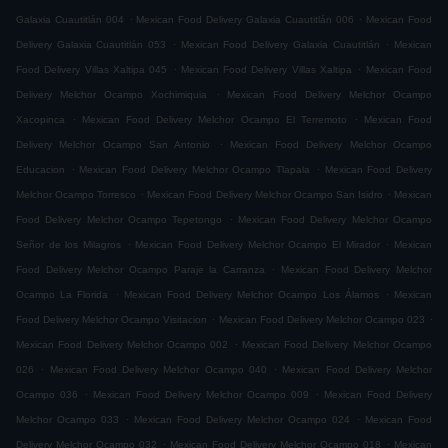
.
.
Galaxia Cuautitlán 004
Mexican Food Delivery Galaxia Cuautitlán 006
Mexican Food
.
.
Delivery Galaxia Cuautitlán 053
Mexican Food Delivery Galaxia Cuautitlán
Mexican
.
.
Food Delivery Villas Xaltipa 045
Mexican Food Delivery Villas Xaltipa
Mexican Food
.
Delivery Melchor Ocampo Xochimiquia
Mexican Food Delivery Melchor Ocampo
.
.
Xacopinca
Mexican Food Delivery Melchor Ocampo El Terremoto
Mexican Food
.
Delivery Melchor Ocampo San Antonio
Mexican Food Delivery Melchor Ocampo
.
.
Educacion
Mexican Food Delivery Melchor Ocampo Tlapala
Mexican Food Delivery
.
.
Melchor Ocampo Torresco
Mexican Food Delivery Melchor Ocampo San Isidro
Mexican
.
Food Delivery Melchor Ocampo Tepetongo
Mexican Food Delivery Melchor Ocampo
.
.
Señor de los Milagros
Mexican Food Delivery Melchor Ocampo El Mirador
Mexican
.
Food Delivery Melchor Ocampo Paraje la Carranza
Mexican Food Delivery Melchor
.
.
Ocampo La Florida
Mexican Food Delivery Melchor Ocampo Los Álamos
Mexican
.
.
Food Delivery Melchor Ocampo Visitacion
Mexican Food Delivery Melchor Ocampo 023
.
Mexican Food Delivery Melchor Ocampo 002
Mexican Food Delivery Melchor Ocampo
.
.
026
Mexican Food Delivery Melchor Ocampo 040
Mexican Food Delivery Melchor
.
.
Ocampo 036
Mexican Food Delivery Melchor Ocampo 009
Mexican Food Delivery
.
.
Melchor Ocampo 033
Mexican Food Delivery Melchor Ocampo 024
Mexican Food
.
.
Delivery Melchor Ocampo 032
Mexican Food Delivery Melchor Ocampo 018
Mexican