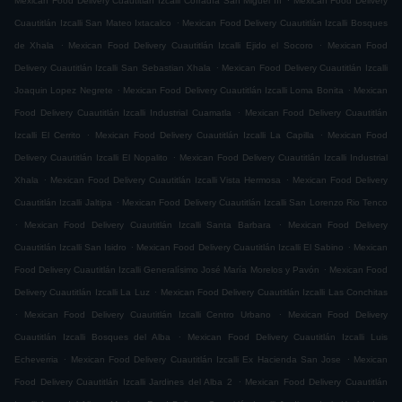
Mexican Food Delivery Cuautitlán Izcalli Cofradía San Miguel ÌII
Mexican Food Delivery
.
Cuautitlán Izcalli San Mateo Ixtacalco
Mexican Food Delivery Cuautitlán Izcalli Bosques
.
.
de Xhala
Mexican Food Delivery Cuautitlán Izcalli Ejido el Socoro
Mexican Food
.
Delivery Cuautitlán Izcalli San Sebastian Xhala
Mexican Food Delivery Cuautitlán Izcalli
.
.
Joaquin Lopez Negrete
Mexican Food Delivery Cuautitlán Izcalli Loma Bonita
Mexican
.
Food Delivery Cuautitlán Izcalli Industrial Cuamatla
Mexican Food Delivery Cuautitlán
.
.
Izcalli El Cerrito
Mexican Food Delivery Cuautitlán Izcalli La Capilla
Mexican Food
.
Delivery Cuautitlán Izcalli El Nopalito
Mexican Food Delivery Cuautitlán Izcalli Industrial
.
.
Xhala
Mexican Food Delivery Cuautitlán Izcalli Vista Hermosa
Mexican Food Delivery
.
Cuautitlán Izcalli Jaltipa
Mexican Food Delivery Cuautitlán Izcalli San Lorenzo Rio Tenco
.
.
Mexican Food Delivery Cuautitlán Izcalli Santa Barbara
Mexican Food Delivery
.
.
Cuautitlán Izcalli San Isidro
Mexican Food Delivery Cuautitlán Izcalli El Sabino
Mexican
.
Food Delivery Cuautitlán Izcalli Generalísimo José María Morelos y Pavón
Mexican Food
.
Delivery Cuautitlán Izcalli La Luz
Mexican Food Delivery Cuautitlán Izcalli Las Conchitas
.
.
Mexican Food Delivery Cuautitlán Izcalli Centro Urbano
Mexican Food Delivery
.
Cuautitlán Izcalli Bosques del Alba
Mexican Food Delivery Cuautitlán Izcalli Luis
.
.
Echeverria
Mexican Food Delivery Cuautitlán Izcalli Ex Hacienda San Jose
Mexican
.
Food Delivery Cuautitlán Izcalli Jardines del Alba 2
Mexican Food Delivery Cuautitlán
.
.