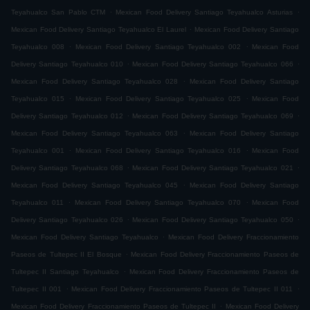
.
.
Teyahualco San Pablo CTM
Mexican Food Delivery Santiago Teyahualco Asturias
.
Mexican Food Delivery Santiago Teyahualco El Laurel
Mexican Food Delivery Santiago
.
.
Teyahualco 008
Mexican Food Delivery Santiago Teyahualco 002
Mexican Food
.
.
Delivery Santiago Teyahualco 010
Mexican Food Delivery Santiago Teyahualco 066
.
Mexican Food Delivery Santiago Teyahualco 028
Mexican Food Delivery Santiago
.
.
Teyahualco 015
Mexican Food Delivery Santiago Teyahualco 025
Mexican Food
.
.
Delivery Santiago Teyahualco 012
Mexican Food Delivery Santiago Teyahualco 069
.
Mexican Food Delivery Santiago Teyahualco 063
Mexican Food Delivery Santiago
.
.
Teyahualco 001
Mexican Food Delivery Santiago Teyahualco 016
Mexican Food
.
.
Delivery Santiago Teyahualco 068
Mexican Food Delivery Santiago Teyahualco 021
.
Mexican Food Delivery Santiago Teyahualco 045
Mexican Food Delivery Santiago
.
.
Teyahualco 011
Mexican Food Delivery Santiago Teyahualco 070
Mexican Food
.
.
Delivery Santiago Teyahualco 026
Mexican Food Delivery Santiago Teyahualco 050
.
Mexican Food Delivery Santiago Teyahualco
Mexican Food Delivery Fraccionamiento
.
Paseos de Tultepec II El Bosque
Mexican Food Delivery Fraccionamiento Paseos de
.
Tultepec II Santiago Teyahualco
Mexican Food Delivery Fraccionamiento Paseos de
.
.
Tultepec II 001
Mexican Food Delivery Fraccionamiento Paseos de Tultepec II 011
.
Mexican Food Delivery Fraccionamiento Paseos de Tultepec II
Mexican Food Delivery