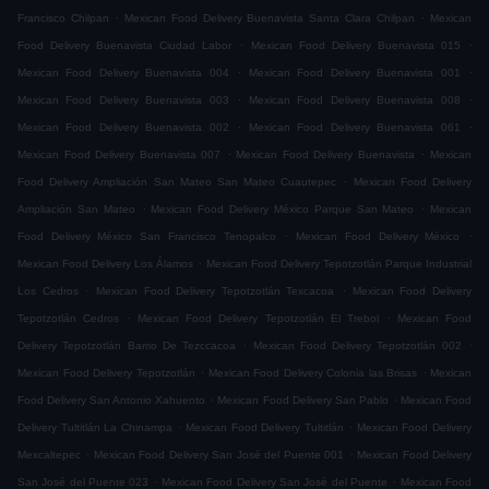
.
.
Francisco Chilpan
Mexican Food Delivery Buenavista Santa Clara Chilpan
Mexican
.
.
Food Delivery Buenavista Ciudad Labor
Mexican Food Delivery Buenavista 015
.
.
Mexican Food Delivery Buenavista 004
Mexican Food Delivery Buenavista 001
.
.
Mexican Food Delivery Buenavista 003
Mexican Food Delivery Buenavista 008
.
.
Mexican Food Delivery Buenavista 002
Mexican Food Delivery Buenavista 061
.
.
Mexican Food Delivery Buenavista 007
Mexican Food Delivery Buenavista
Mexican
.
Food Delivery Ampliación San Mateo San Mateo Cuautepec
Mexican Food Delivery
.
.
Ampliación San Mateo
Mexican Food Delivery México Parque San Mateo
Mexican
.
.
Food Delivery México San Francisco Tenopalco
Mexican Food Delivery México
.
Mexican Food Delivery Los Álamos
Mexican Food Delivery Tepotzotlán Parque Industrial
.
.
Los Cedros
Mexican Food Delivery Tepotzotlán Texcacoa
Mexican Food Delivery
.
.
Tepotzotlán Cedros
Mexican Food Delivery Tepotzotlán El Trebol
Mexican Food
.
.
Delivery Tepotzotlán Barrio De Tezccacoa
Mexican Food Delivery Tepotzotlán 002
.
.
Mexican Food Delivery Tepotzotlán
Mexican Food Delivery Colonia las Brisas
Mexican
.
.
Food Delivery San Antonio Xahuento
Mexican Food Delivery San Pablo
Mexican Food
.
.
Delivery Tultitlán La Chinampa
Mexican Food Delivery Tultitlán
Mexican Food Delivery
.
.
Mexcaltepec
Mexican Food Delivery San José del Puente 001
Mexican Food Delivery
.
.
San José del Puente 023
Mexican Food Delivery San José del Puente
Mexican Food