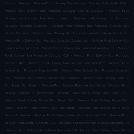
.
.
Coacalco Pueblo
Mexican Food Delivery San Francisco Coacalco Calpulli del Valle
.
Mexican Food Delivery San Francisco Coacalco Colonial Coacalco
Mexican Food
.
Delivery San Francisco Coacalco El Laurel
Mexican Food Delivery San Francisco
.
Coacalco Hacienda Coacalco
Mexican Food Delivery San Francisco Coacalco Los
.
.
Heroes Coacalco
Mexican Food Delivery San Francisco Coacalco Villa de las Flores
.
Mexican Food Delivery San Francisco Coacalco Zacuauhtitla
Mexican Food Delivery San
.
.
Francisco Coacalco 004
Mexican Food Delivery San Francisco Coacalco 001
Mexican
.
Food Delivery San Francisco Coacalco 029
Mexican Food Delivery San Francisco
.
.
Coacalco 065
Mexican Food Delivery San Francisco Coacalco 010
Mexican Food
.
Delivery San Francisco Coacalco 003
Mexican Food Delivery San Francisco Coacalco
.
.
073
Mexican Food Delivery San Francisco Coacalco
Mexican Food Delivery Barrio de
.
.
San Martín San Martin
Mexican Food Delivery Barrio de San Martín
Mexican Food
.
.
Delivery Coacalco de Berriozabal
Mexican Food Delivery Paraje Trigo Tenco 009
.
Mexican Food Delivery Paraje Trigo Tenco 010
Mexican Food Delivery Paraje Trigo
.
.
Tenco
Mexican Food Delivery Ejido San Pablito
Mexican Food Delivery Santa María
.
.
Huecatitla Morelos
Mexican Food Delivery Santa María Huecatitla 011
Mexican Food
.
Delivery Santa María Huecatitla 024
Mexican Food Delivery Santa María Huecatitla 026
.
.
Mexican Food Delivery Santa María Huecatitla 010
Mexican Food Delivery Santa María