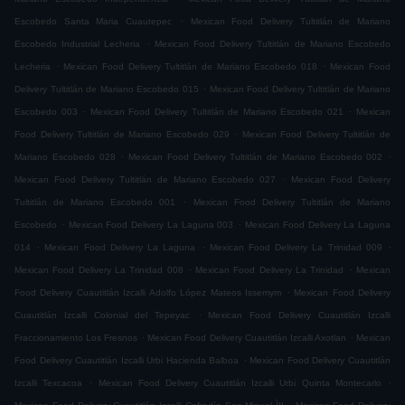
.
Escobedo Santa Maria Cuautepec
Mexican Food Delivery Tultitlán de Mariano
.
Escobedo Industrial Lecheria
Mexican Food Delivery Tultitlán de Mariano Escobedo
.
.
Lecheria
Mexican Food Delivery Tultitlán de Mariano Escobedo 018
Mexican Food
.
Delivery Tultitlán de Mariano Escobedo 015
Mexican Food Delivery Tultitlán de Mariano
.
.
Escobedo 003
Mexican Food Delivery Tultitlán de Mariano Escobedo 021
Mexican
.
Food Delivery Tultitlán de Mariano Escobedo 029
Mexican Food Delivery Tultitlán de
.
.
Mariano Escobedo 028
Mexican Food Delivery Tultitlán de Mariano Escobedo 002
.
Mexican Food Delivery Tultitlán de Mariano Escobedo 027
Mexican Food Delivery
.
Tultitlán de Mariano Escobedo 001
Mexican Food Delivery Tultitlán de Mariano
.
.
Escobedo
Mexican Food Delivery La Laguna 003
Mexican Food Delivery La Laguna
.
.
.
014
Mexican Food Delivery La Laguna
Mexican Food Delivery La Trinidad 009
.
.
Mexican Food Delivery La Trinidad 008
Mexican Food Delivery La Trinidad
Mexican
.
Food Delivery Cuautitlán Izcalli Adolfo López Mateos Issemym
Mexican Food Delivery
.
Cuautitlán Izcalli Colonial del Tepeyac
Mexican Food Delivery Cuautitlán Izcalli
.
.
Fraccionamiento Los Fresnos
Mexican Food Delivery Cuautitlán Izcalli Axotlan
Mexican
.
Food Delivery Cuautitlán Izcalli Urbi Hacienda Balboa
Mexican Food Delivery Cuautitlán
.
.
Izcalli Texcacoa
Mexican Food Delivery Cuautitlán Izcalli Urbi Quinta Montecarlo
.