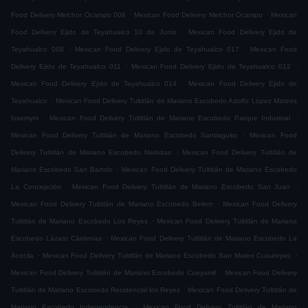
.
.
Food Delivery Melchor Ocampo 008
Mexican Food Delivery Melchor Ocampo
Mexican
.
Food Delivery Ejido de Teyahualco 10 de Junio
Mexican Food Delivery Ejido de
.
.
Teyahualco 008
Mexican Food Delivery Ejido de Teyahualco 017
Mexican Food
.
.
Delivery Ejido de Teyahualco 011
Mexican Food Delivery Ejido de Teyahualco 012
.
Mexican Food Delivery Ejido de Teyahualco 014
Mexican Food Delivery Ejido de
.
Teyahualco
Mexican Food Delivery Tultitlán de Mariano Escobedo Adolfo López Mateos
.
.
Issemym
Mexican Food Delivery Tultitlán de Mariano Escobedo Parque Industrial
.
Mexican Food Delivery Tultitlán de Mariano Escobedo Santiaguito
Mexican Food
.
Delivery Tultitlán de Mariano Escobedo Nativitas
Mexican Food Delivery Tultitlán de
.
Mariano Escobedo San Bartolo
Mexican Food Delivery Tultitlán de Mariano Escobedo
.
.
La Concepción
Mexican Food Delivery Tultitlán de Mariano Escobedo San Juan
.
Mexican Food Delivery Tultitlán de Mariano Escobedo Belem
Mexican Food Delivery
.
Tultitlán de Mariano Escobedo Los Reyes
Mexican Food Delivery Tultitlán de Mariano
.
Escobedo Lázaro Cárdenas
Mexican Food Delivery Tultitlán de Mariano Escobedo La
.
.
Acocila
Mexican Food Delivery Tultitlán de Mariano Escobedo San Mateo Cuautepec
.
Mexican Food Delivery Tultitlán de Mariano Escobedo Cueyamil
Mexican Food Delivery
.
Tultitlán de Mariano Escobedo Residencial los Reyes
Mexican Food Delivery Tultitlán de
.
Mariano Escobedo Independencia
Mexican Food Delivery Tultitlán de Mariano