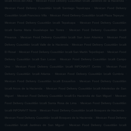
Izcalli Arcos del Alba
Mexican Food Delivery Cuautitlán Izcalli Jardines de la Hacienda
.
Mexican Food Delivery Cuautitlán Izcalli Santiago Tepalcapa
Mexican Food Delivery
.
.
Cuautitlán Izcalli Francisco Villa
Mexican Food Delivery Cuautitlán Izcalli Plaza Tepeyac
.
Mexican Food Delivery Cuautitlán Izcalli Tepalcapa
Mexican Food Delivery Cuautitlán
.
Izcalli Santa Maria Guadalupe las Torres
Mexican Food Delivery Cuautitlán Izcalli
.
.
Privanza
Mexican Food Delivery Cuautitlán Izcalli San Juan Atlamica
Mexican Food
.
Delivery Cuautitlán Izcalli Valle de la Hacienda
Mexican Food Delivery Cuautitlán Izcalli
.
.
El Rosal
Mexican Food Delivery Cuautitlán Izcalli San Martin Tepetlixpan
Mexican Food
.
Delivery Cuautitlán Izcalli San Lucas
Mexican Food Delivery Cuautitlán Izcalli Campo
.
.
Uno
Mexican Food Delivery Cuautitlán Izcalli INFONAVIT Centro
Mexican Food
.
.
Delivery Cuautitlán Izcalli Atlanta
Mexican Food Delivery Cuautitlán Izcalli Cumbria
.
Mexican Food Delivery Cuautitlán Izcalli Ensueños
Mexican Food Delivery Cuautitlán
.
Izcalli Arcos de la Hacienda
Mexican Food Delivery Cuautitlán Izcalli Arboledas de San
.
.
Miguel
Mexican Food Delivery Cuautitlán Izcalli Ex Hacienda de San Miguel
Mexican
.
Food Delivery Cuautitlán Izcalli Santa Rosa de Lima
Mexican Food Delivery Cuautitlán
.
.
Izcalli INFONAVIT Norte
Mexican Food Delivery Cuautitlán Izcalli Bosques de Hacienda
.
Mexican Food Delivery Cuautitlán Izcalli Bosques de la Hacienda
Mexican Food Delivery
.
Cuautitlán Izcalli Jardines de San Miguel
Mexican Food Delivery Cuautitlán Izcalli