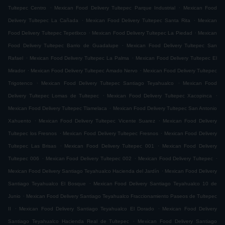
.
.
Tultepec Centro
Mexican Food Delivery Tultepec Parque Industrial
Mexican Food
.
.
Delivery Tultepec La Cañada
Mexican Food Delivery Tultepec Santa Rita
Mexican
.
.
Food Delivery Tultepec Tepetlixco
Mexican Food Delivery Tultepec La Piedad
Mexican
.
Food Delivery Tultepec Barrio de Guadalupe
Mexican Food Delivery Tultepec San
.
.
Rafael
Mexican Food Delivery Tultepec La Palma
Mexican Food Delivery Tultepec El
.
.
Mirador
Mexican Food Delivery Tultepec Amado Nervo
Mexican Food Delivery Tultepec
.
.
Trigotenco
Mexican Food Delivery Tultepec Santiago Teyahualco
Mexican Food
.
.
Delivery Tultepec Lomas de Tultepec
Mexican Food Delivery Tultepec Xacopinca
.
Mexican Food Delivery Tultepec Tlamelaca
Mexican Food Delivery Tultepec San Antonio
.
.
Xahuento
Mexican Food Delivery Tultepec Vicente Suarez
Mexican Food Delivery
.
.
Tultepec los Fresnos
Mexican Food Delivery Tultepec Fresnos
Mexican Food Delivery
.
.
Tultepec Las Brisas
Mexican Food Delivery Tultepec 001
Mexican Food Delivery
.
.
.
Tultepec 006
Mexican Food Delivery Tultepec 002
Mexican Food Delivery Tultepec
.
Mexican Food Delivery Santiago Teyahualco Hacienda del Jardín
Mexican Food Delivery
.
Santiago Teyahualco El Bosque
Mexican Food Delivery Santiago Teyahualco 10 de
.
Junio
Mexican Food Delivery Santiago Teyahualco Fraccionamiento Paseos de Tultepec
.
.
II
Mexican Food Delivery Santiago Teyahualco El Dorado
Mexican Food Delivery
.
Santiago Teyahualco Hacienda Real de Tultepec
Mexican Food Delivery Santiago