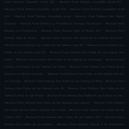
.
.
Food Delivery Cuautitlán Izcalli 108
Mexican Food Delivery Cuautitlán Izcalli 051
.
Mexican Food Delivery Cuautitlán Izcalli 078
Mexican Food Delivery Cuautitlán Izcalli
.
.
120
Mexican Food Delivery Cuautitlán Izcalli
Mexican Food Delivery San Mateo
.
.
Iztacalco
Mexican Food Delivery La Providencia Santiago Teyahualco
Mexican Food
.
.
Delivery La Providencia
Mexican Food Delivery Ejido la Reyna 001
Mexican Food
.
.
Delivery Ejido la Reyna
Mexican Food Delivery San Pablo de las Salinas El Portal
.
Mexican Food Delivery San Pablo de las Salinas Lote 64
Mexican Food Delivery San
.
Pablo de las Salinas Lote 82
Mexican Food Delivery San Pablo de las Salinas San
.
.
Pablo
Mexican Food Delivery San Pablo de las Salinas La Chinampa
Mexican Food
.
Delivery San Pablo de las Salinas Las Torres
Mexican Food Delivery San Pablo de las
.
Salinas Los Heroes Coacalco
Mexican Food Delivery San Pablo de las Salinas Morelos
.
.
3ra Sección
Mexican Food Delivery San Pablo de las Salinas El Reloj
Mexican Food
.
Delivery San Pablo de las Salinas Lote 62
Mexican Food Delivery San Pablo de las
.
.
Salinas Lomas de San Pablo
Mexican Food Delivery San Pablo de las Salinas La Isla
.
Mexican Food Delivery San Pablo de las Salinas Las Laderas
Mexican Food Delivery
.
San Pablo de las Salinas Casitas San Pablo
Mexican Food Delivery San Pablo de las
.
.
Salinas 004
Mexican Food Delivery San Pablo de las Salinas 001
Mexican Food
.
Delivery San Pablo de las Salinas
Mexican Food Delivery Colonia 2 de Septiembre