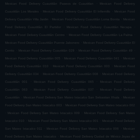
.
Mexican Food Delivery Cuautitlán Paseos de Cuautitlan
Mexican Food Delivery
.
.
Cuautitlán Los Morales
Mexican Food Delivery Cuautitlán El Infiernillo
Mexican Food
.
.
Delivery Cuautitlán Villa Jardin
Mexican Food Delivery Cuautitlán Loma Bonita
Mexican
.
.
Food Delivery Cuautitlán El Partidor
Mexican Food Delivery Cuautitlán Necapa
.
.
Mexican Food Delivery Cuautitlán Centro
Mexican Food Delivery Cuautitlán La Palma
.
Mexican Food Delivery Cuautitlán Puente Jabonero
Mexican Food Delivery Cuautitlán El
.
.
.
Cerrito
Mexican Food Delivery Cuautitlán 029
Mexican Food Delivery Cuautitlán 49
.
.
Mexican Food Delivery Cuautitlán 005
Mexican Food Delivery Cuautitlán 041
Mexican
.
.
Food Delivery Cuautitlán 010
Mexican Food Delivery Cuautitlán 003
Mexican Food
.
.
Delivery Cuautitlán 034
Mexican Food Delivery Cuautitlán 008
Mexican Food Delivery
.
.
Cuautitlán 001
Mexican Food Delivery Cuautitlán 065
Mexican Food Delivery
.
.
Cuautitlán 063
Mexican Food Delivery Cuautitlán 037
Mexican Food Delivery
.
.
Cuautitlán
Mexican Food Delivery San Mateo Ixtacalco San Sebastian Xhala
Mexican
.
Food Delivery San Mateo Ixtacalco 003
Mexican Food Delivery San Mateo Ixtacalco 002
.
.
Mexican Food Delivery San Mateo Ixtacalco 009
Mexican Food Delivery San Mateo
.
.
Ixtacalco 010
Mexican Food Delivery San Mateo Ixtacalco 001
Mexican Food Delivery
.
.
San Mateo Ixtacalco 011
Mexican Food Delivery San Mateo Ixtacalco 006
Mexican
.
Food Delivery San Mateo Ixtacalco
Mexican Food Delivery Ciudad de México Joyas de