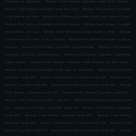
.
.
Ampliacion la Quebrada
Mexican Food Delivery Cuautitlán Izcalli Civica Bacardi
.
Mexican Food Delivery Cuautitlán Izcalli Tres Picos
Mexican Food Delivery Cuautitlán
.
.
Izcalli Valle de las Flores
Mexican Food Delivery Cuautitlán Izcalli Jorge Jimenez Cantu
.
Mexican Food Delivery Cuautitlán Izcalli San Antonio
Mexican Food Delivery Cuautitlán
.
.
Izcalli Colinas del Lago
Mexican Food Delivery Cuautitlán Izcalli La Perla
Mexican
.
Food Delivery Cuautitlán Izcalli La Piedad
Mexican Food Delivery Cuautitlán Izcalli Las
.
.
Auroritas
Mexican Food Delivery Cuautitlán Izcalli Bellavista
Mexican Food Delivery
.
Cuautitlán Izcalli San Jose Buenavista
Mexican Food Delivery Cuautitlán Izcalli Adolfo
.
.
Lopez Mateos
Mexican Food Delivery Cuautitlán Izcalli Claustros de San Miguel
.
Mexican Food Delivery Cuautitlán Izcalli Lago de Guadalupe
Mexican Food Delivery
.
.
Cuautitlán Izcalli 005
Mexican Food Delivery Cuautitlán Izcalli 006
Mexican Food
.
.
Delivery Cuautitlán Izcalli 004
Mexican Food Delivery Cuautitlán Izcalli 001
Mexican
.
.
Food Delivery Cuautitlán Izcalli 010
Mexican Food Delivery Cuautitlán Izcalli 003
.
Mexican Food Delivery Cuautitlán Izcalli 024
Mexican Food Delivery Cuautitlán Izcalli
.
.
002
Mexican Food Delivery Cuautitlán Izcalli 029
Mexican Food Delivery Cuautitlán
.
.
Izcalli 026
Mexican Food Delivery Cuautitlán Izcalli 054
Mexican Food Delivery
.
.
Cuautitlán Izcalli 039
Mexican Food Delivery Cuautitlán Izcalli 076
Mexican Food
.
.
Delivery Cuautitlán Izcalli 079
Mexican Food Delivery Cuautitlán Izcalli 110
Mexican