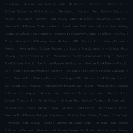
.
.
Cuautitlan
Mexican Food Delivery Ciudad de México El Terremoto
Mexican Food
.
Delivery Ciudad de México Santiago Teyahualco
Mexican Food Delivery Ciudad de
.
.
México San Juanico
Mexican Food Delivery Ciudad de México San Mateo Cuautepec
.
Mexican Food Delivery Ciudad de México San Antonio Xahuento
Mexican Food Delivery
.
Ciudad de México Bello Horizonte
Mexican Food Delivery Ciudad de México INFONAVIT
.
.
Norte
Mexican Food Delivery Ciudad de México 001
Mexican Food Delivery Ciudad de
.
.
México
Mexican Food Delivery Paseos del Bosque Fraccionamiento
Mexican Food
.
.
Delivery Paseos del Bosque 012
Mexican Food Delivery Paseos del Bosque
Mexican
.
Food Delivery Fracción San Roque Paseos del Bosque
Mexican Food Delivery Fracción
.
San Roque Fraccionamiento La Toscana
Mexican Food Delivery Fracción San Roque
.
.
001
Mexican Food Delivery Fracción San Roque 038
Mexican Food Delivery Fracción
.
.
San Roque 009
Mexican Food Delivery Fracción San Roque
Mexican Food Delivery
.
.
Tultepec Xochimiquia
Mexican Food Delivery Tultepec San Juan
Mexican Food
.
.
Delivery Tultepec San Miguel Otlica
Mexican Food Delivery Tultepec El Quemado
.
.
Mexican Food Delivery Tultepec Oxtoc
Mexican Food Delivery Tultepec Santa Isabel
.
Mexican Food Delivery Tultepec San Martin
Mexican Food Delivery Tultepec 10 de Junio
.
.
Mexican Food Delivery Tultepec Jardines de Santa Cruz
Mexican Food Delivery
.
.
Tultepec La Cantera
Mexican Food Delivery Tultepec La Morita
Mexican Food Delivery