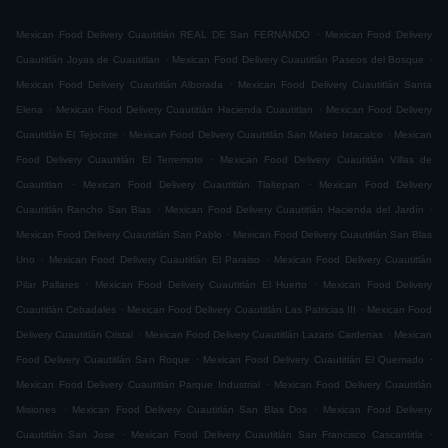
.
Mexican Food Delivery Cuautitlán REAL DE San FERNANDO
Mexican Food Delivery
.
.
Cuautitlán Joyas de Cuautitlan
Mexican Food Delivery Cuautitlán Paseos del Bosque
.
Mexican Food Delivery Cuautitlán Alborada
Mexican Food Delivery Cuautitlán Santa
.
.
Elena
Mexican Food Delivery Cuautitlán Hacienda Cuautitlan
Mexican Food Delivery
.
.
Cuautitlán El Tejocote
Mexican Food Delivery Cuautitlán San Mateo Ixtacalco
Mexican
.
Food Delivery Cuautitlán El Terremoto
Mexican Food Delivery Cuautitlán Villas de
.
.
Cuautitlan
Mexican Food Delivery Cuautitlán Tlaltepan
Mexican Food Delivery
.
.
Cuautitlán Rancho San Blas
Mexican Food Delivery Cuautitlán Hacienda del Jardín
.
Mexican Food Delivery Cuautitlán San Pablo
Mexican Food Delivery Cuautitlán San Blas
.
.
Uno
Mexican Food Delivery Cuautitlán El Paraiso
Mexican Food Delivery Cuautitlán
.
.
Pilar Pallares
Mexican Food Delivery Cuautitlán El Huerto
Mexican Food Delivery
.
.
Cuautitlán Cebadales
Mexican Food Delivery Cuautitlán Las Patricias III
Mexican Food
.
.
Delivery Cuautitlán Cristal
Mexican Food Delivery Cuautitlán Lazaro Cardenas
Mexican
.
.
Food Delivery Cuautitlán San Roque
Mexican Food Delivery Cuautitlán El Quemado
.
Mexican Food Delivery Cuautitlán Parque Industrial
Mexican Food Delivery Cuautitlán
.
.
Misiones
Mexican Food Delivery Cuautitlán San Blas Dos
Mexican Food Delivery
.
.
Cuautitlán San Jose
Mexican Food Delivery Cuautitlán San Francisco Cascantitla