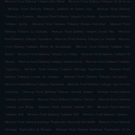
.
Mexican Food Delivery Tultepec San Martin
Mexican Food Delivery Tultepec 10 de Junio
.
.
Mexican Food Delivery Tultepec Jardines de Santa Cruz
Mexican Food Delivery
.
.
Tultepec La Cantera
Mexican Food Delivery Tultepec La Morita
Mexican Food Delivery
.
.
Tultepec Centro
Mexican Food Delivery Tultepec Parque Industrial
Mexican Food
.
.
Delivery Tultepec La Cañada
Mexican Food Delivery Tultepec Santa Rita
Mexican
.
.
Food Delivery Tultepec Tepetlixco
Mexican Food Delivery Tultepec La Piedad
Mexican
.
Food Delivery Tultepec Barrio de Guadalupe
Mexican Food Delivery Tultepec San
.
.
Rafael
Mexican Food Delivery Tultepec La Palma
Mexican Food Delivery Tultepec El
.
.
Mirador
Mexican Food Delivery Tultepec Amado Nervo
Mexican Food Delivery Tultepec
.
.
Trigotenco
Mexican Food Delivery Tultepec Santiago Teyahualco
Mexican Food
.
.
Delivery Tultepec Lomas de Tultepec
Mexican Food Delivery Tultepec Xacopinca
.
Mexican Food Delivery Tultepec Tlamelaca
Mexican Food Delivery Tultepec San Antonio
.
.
Xahuento
Mexican Food Delivery Tultepec Vicente Suarez
Mexican Food Delivery
.
.
Tultepec los Fresnos
Mexican Food Delivery Tultepec Fresnos
Mexican Food Delivery
.
.
Tultepec Las Brisas
Mexican Food Delivery Tultepec 001
Mexican Food Delivery
.
.
.
Tultepec 006
Mexican Food Delivery Tultepec 002
Mexican Food Delivery Tultepec
.
Mexican Food Delivery Santiago Teyahualco Hacienda del Jardín
Mexican Food Delivery
.
Santiago Teyahualco El Bosque
Mexican Food Delivery Santiago Teyahualco 10 de