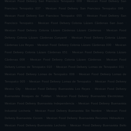
.
Mexican Food Delivery San Francisco Tenopalco 009
Mexican Food Delivery San
.
.
Francisco Tenopalco 037
Mexican Food Delivery San Francisco Tenopalco 046
.
Mexican Food Delivery San Francisco Tenopalco 055
Mexican Food Delivery San
.
.
Francisco Tenopalco
Mexican Food Delivery Colonia Lázaro Cárdenas San Juan
.
Mexican Food Delivery Colonia Lázaro Cárdenas Lázaro Cárdenas
Mexican Food
.
Delivery Colonia Lázaro Cárdenas Cueyamil
Mexican Food Delivery Colonia Lázaro
.
.
Cárdenas Los Reyes
Mexican Food Delivery Colonia Lázaro Cárdenas 030
Mexican
.
Food Delivery Colonia Lázaro Cárdenas 051
Mexican Food Delivery Colonia Lázaro
.
.
Cárdenas 008
Mexican Food Delivery Colonia Lázaro Cárdenas
Mexican Food
.
.
Delivery Lomas de Tenopalco 010
Mexican Food Delivery Lomas de Tenopalco 011
.
Mexican Food Delivery Lomas de Tenopalco 008
Mexican Food Delivery Lomas de
.
.
Tenopalco 005
Mexican Food Delivery Lomas de Tenopalco
Mexican Food Delivery
.
.
Mexico City
Mexican Food Delivery Buenavista Los Reyes
Mexican Food Delivery
.
.
Buenavista Bosques de Tultitlan
Mexican Food Delivery Buenavista Electricistas
.
Mexican Food Delivery Buenavista Independencia
Mexican Food Delivery Buenavista
.
.
Industrial Lecheria
Mexican Food Delivery Buenavista Sin Nombre
Mexican Food
.
.
Delivery Buenavista Cocem
Mexican Food Delivery Buenavista Recursos Hidraulicos
.
Mexican Food Delivery Buenavista Lecheria
Mexican Food Delivery Buenavista Bello