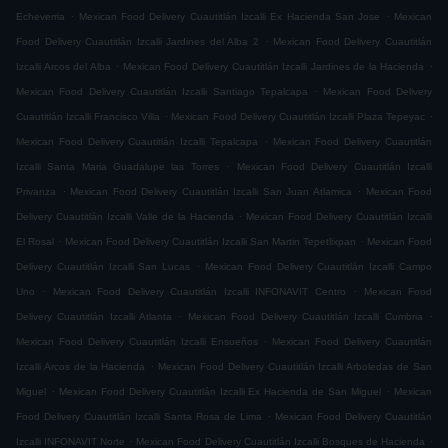
.
.
Echeverria
Mexican Food Delivery Cuautitlán Izcalli Ex Hacienda San Jose
Mexican
.
Food Delivery Cuautitlán Izcalli Jardines del Alba 2
Mexican Food Delivery Cuautitlán
.
.
Izcalli Arcos del Alba
Mexican Food Delivery Cuautitlán Izcalli Jardines de la Hacienda
.
Mexican Food Delivery Cuautitlán Izcalli Santiago Tepalcapa
Mexican Food Delivery
.
.
Cuautitlán Izcalli Francisco Villa
Mexican Food Delivery Cuautitlán Izcalli Plaza Tepeyac
.
Mexican Food Delivery Cuautitlán Izcalli Tepalcapa
Mexican Food Delivery Cuautitlán
.
Izcalli Santa Maria Guadalupe las Torres
Mexican Food Delivery Cuautitlán Izcalli
.
.
Privanza
Mexican Food Delivery Cuautitlán Izcalli San Juan Atlamica
Mexican Food
.
Delivery Cuautitlán Izcalli Valle de la Hacienda
Mexican Food Delivery Cuautitlán Izcalli
.
.
El Rosal
Mexican Food Delivery Cuautitlán Izcalli San Martin Tepetlixpan
Mexican Food
.
Delivery Cuautitlán Izcalli San Lucas
Mexican Food Delivery Cuautitlán Izcalli Campo
.
.
Uno
Mexican Food Delivery Cuautitlán Izcalli INFONAVIT Centro
Mexican Food
.
.
Delivery Cuautitlán Izcalli Atlanta
Mexican Food Delivery Cuautitlán Izcalli Cumbria
.
Mexican Food Delivery Cuautitlán Izcalli Ensueños
Mexican Food Delivery Cuautitlán
.
Izcalli Arcos de la Hacienda
Mexican Food Delivery Cuautitlán Izcalli Arboledas de San
.
.
Miguel
Mexican Food Delivery Cuautitlán Izcalli Ex Hacienda de San Miguel
Mexican
.
Food Delivery Cuautitlán Izcalli Santa Rosa de Lima
Mexican Food Delivery Cuautitlán
.
.
Izcalli INFONAVIT Norte
Mexican Food Delivery Cuautitlán Izcalli Bosques de Hacienda