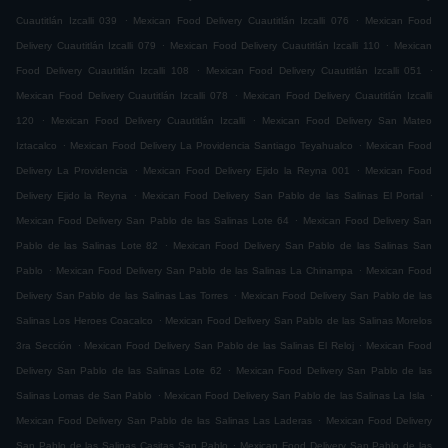
.
.
Cuautitlán Izcalli 039
Mexican Food Delivery Cuautitlán Izcalli 076
Mexican Food
.
.
Delivery Cuautitlán Izcalli 079
Mexican Food Delivery Cuautitlán Izcalli 110
Mexican
.
.
Food Delivery Cuautitlán Izcalli 108
Mexican Food Delivery Cuautitlán Izcalli 051
.
Mexican Food Delivery Cuautitlán Izcalli 078
Mexican Food Delivery Cuautitlán Izcalli
.
.
120
Mexican Food Delivery Cuautitlán Izcalli
Mexican Food Delivery San Mateo
.
.
Iztacalco
Mexican Food Delivery La Providencia Santiago Teyahualco
Mexican Food
.
.
Delivery La Providencia
Mexican Food Delivery Ejido la Reyna 001
Mexican Food
.
.
Delivery Ejido la Reyna
Mexican Food Delivery San Pablo de las Salinas El Portal
.
Mexican Food Delivery San Pablo de las Salinas Lote 64
Mexican Food Delivery San
.
Pablo de las Salinas Lote 82
Mexican Food Delivery San Pablo de las Salinas San
.
.
Pablo
Mexican Food Delivery San Pablo de las Salinas La Chinampa
Mexican Food
.
Delivery San Pablo de las Salinas Las Torres
Mexican Food Delivery San Pablo de las
.
Salinas Los Heroes Coacalco
Mexican Food Delivery San Pablo de las Salinas Morelos
.
.
3ra Sección
Mexican Food Delivery San Pablo de las Salinas El Reloj
Mexican Food
.
Delivery San Pablo de las Salinas Lote 62
Mexican Food Delivery San Pablo de las
.
.
Salinas Lomas de San Pablo
Mexican Food Delivery San Pablo de las Salinas La Isla
.
Mexican Food Delivery San Pablo de las Salinas Las Laderas
Mexican Food Delivery
.
San Pablo de las Salinas Casitas San Pablo
Mexican Food Delivery San Pablo de las