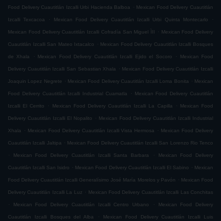
.
Food Delivery Cuautitlán Izcalli Urbi Hacienda Balboa
Mexican Food Delivery Cuautitlán
.
.
Izcalli Texcacoa
Mexican Food Delivery Cuautitlán Izcalli Urbi Quinta Montecarlo
.
Mexican Food Delivery Cuautitlán Izcalli Cofradía San Miguel ÌII
Mexican Food Delivery
.
Cuautitlán Izcalli San Mateo Ixtacalco
Mexican Food Delivery Cuautitlán Izcalli Bosques
.
.
de Xhala
Mexican Food Delivery Cuautitlán Izcalli Ejido el Socoro
Mexican Food
.
Delivery Cuautitlán Izcalli San Sebastian Xhala
Mexican Food Delivery Cuautitlán Izcalli
.
.
Joaquin Lopez Negrete
Mexican Food Delivery Cuautitlán Izcalli Loma Bonita
Mexican
.
Food Delivery Cuautitlán Izcalli Industrial Cuamatla
Mexican Food Delivery Cuautitlán
.
.
Izcalli El Cerrito
Mexican Food Delivery Cuautitlán Izcalli La Capilla
Mexican Food
.
Delivery Cuautitlán Izcalli El Nopalito
Mexican Food Delivery Cuautitlán Izcalli Industrial
.
.
Xhala
Mexican Food Delivery Cuautitlán Izcalli Vista Hermosa
Mexican Food Delivery
.
Cuautitlán Izcalli Jaltipa
Mexican Food Delivery Cuautitlán Izcalli San Lorenzo Rio Tenco
.
.
Mexican Food Delivery Cuautitlán Izcalli Santa Barbara
Mexican Food Delivery
.
.
Cuautitlán Izcalli San Isidro
Mexican Food Delivery Cuautitlán Izcalli El Sabino
Mexican
.
Food Delivery Cuautitlán Izcalli Generalísimo José María Morelos y Pavón
Mexican Food
.
Delivery Cuautitlán Izcalli La Luz
Mexican Food Delivery Cuautitlán Izcalli Las Conchitas
.
.
Mexican Food Delivery Cuautitlán Izcalli Centro Urbano
Mexican Food Delivery
.
Cuautitlán Izcalli Bosques del Alba
Mexican Food Delivery Cuautitlán Izcalli Luis