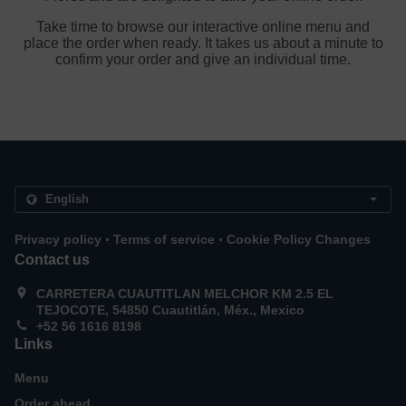
Take time to browse our interactive online menu and
place the order when ready. It takes us about a minute to
confirm your order and give an individual time.
.
.
Privacy policy
Terms of service
Cookie Policy Changes
Contact us
CARRETERA CUAUTITLAN MELCHOR KM 2.5 EL
TEJOCOTE, 54850 Cuautitlán, Méx., Mexico
+52 56 1616 8198
Links
Menu
Order ahead