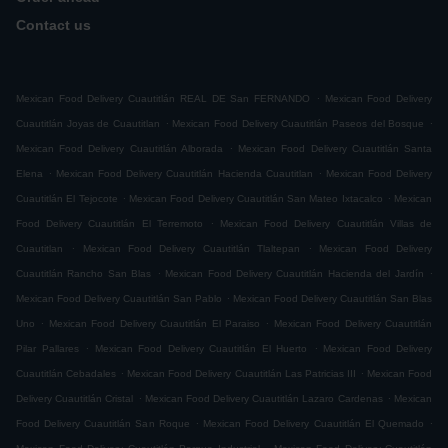
Contact us
.
Mexican Food Delivery Cuautitlán REAL DE San FERNANDO
Mexican Food Delivery
.
.
Cuautitlán Joyas de Cuautitlan
Mexican Food Delivery Cuautitlán Paseos del Bosque
.
Mexican Food Delivery Cuautitlán Alborada
Mexican Food Delivery Cuautitlán Santa
.
.
Elena
Mexican Food Delivery Cuautitlán Hacienda Cuautitlan
Mexican Food Delivery
.
.
Cuautitlán El Tejocote
Mexican Food Delivery Cuautitlán San Mateo Ixtacalco
Mexican
.
Food Delivery Cuautitlán El Terremoto
Mexican Food Delivery Cuautitlán Villas de
.
.
Cuautitlan
Mexican Food Delivery Cuautitlán Tlaltepan
Mexican Food Delivery
.
.
Cuautitlán Rancho San Blas
Mexican Food Delivery Cuautitlán Hacienda del Jardín
.
Mexican Food Delivery Cuautitlán San Pablo
Mexican Food Delivery Cuautitlán San Blas
.
.
Uno
Mexican Food Delivery Cuautitlán El Paraiso
Mexican Food Delivery Cuautitlán
.
.
Pilar Pallares
Mexican Food Delivery Cuautitlán El Huerto
Mexican Food Delivery
.
.
Cuautitlán Cebadales
Mexican Food Delivery Cuautitlán Las Patricias III
Mexican Food
.
.
Delivery Cuautitlán Cristal
Mexican Food Delivery Cuautitlán Lazaro Cardenas
Mexican
.
.
Food Delivery Cuautitlán San Roque
Mexican Food Delivery Cuautitlán El Quemado
.