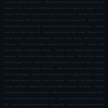
.
Tultepec II Santiago Teyahualco
Mexican Food Delivery Fraccionamiento Paseos de
.
.
Tultepec II 001
Mexican Food Delivery Fraccionamiento Paseos de Tultepec II 011
.
Mexican Food Delivery Fraccionamiento Paseos de Tultepec II
Mexican Food Delivery
.
.
Galaxia Cuautitlán 004
Mexican Food Delivery Galaxia Cuautitlán 006
Mexican Food
.
.
Delivery Galaxia Cuautitlán 053
Mexican Food Delivery Galaxia Cuautitlán
Mexican
.
.
Food Delivery Villas Xaltipa 045
Mexican Food Delivery Villas Xaltipa
Mexican Food
.
Delivery Melchor Ocampo Xochimiquia
Mexican Food Delivery Melchor Ocampo
.
.
Xacopinca
Mexican Food Delivery Melchor Ocampo El Terremoto
Mexican Food
.
Delivery Melchor Ocampo San Antonio
Mexican Food Delivery Melchor Ocampo
.
.
Educacion
Mexican Food Delivery Melchor Ocampo Tlapala
Mexican Food Delivery
.
.
Melchor Ocampo Torresco
Mexican Food Delivery Melchor Ocampo San Isidro
Mexican
.
Food Delivery Melchor Ocampo Tepetongo
Mexican Food Delivery Melchor Ocampo
.
.
Señor de los Milagros
Mexican Food Delivery Melchor Ocampo El Mirador
Mexican
.
Food Delivery Melchor Ocampo Paraje la Carranza
Mexican Food Delivery Melchor
.
.
Ocampo La Florida
Mexican Food Delivery Melchor Ocampo Los Álamos
Mexican
.
.
Food Delivery Melchor Ocampo Visitacion
Mexican Food Delivery Melchor Ocampo 023
.
Mexican Food Delivery Melchor Ocampo 002
Mexican Food Delivery Melchor Ocampo
.
.
026
Mexican Food Delivery Melchor Ocampo 040
Mexican Food Delivery Melchor