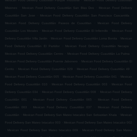
Mexican Food Delivery Cuautitlán Parque Industrial
Mexican Food Delivery Cuautitlán
.
.
Misiones
Mexican Food Delivery Cuautitlán San Blas Dos
Mexican Food Delivery
.
.
Cuautitlán San Jose
Mexican Food Delivery Cuautitlán San Francisco Cascantitla
.
Mexican Food Delivery Cuautitlán Paseos de Cuautitlan
Mexican Food Delivery
.
.
Cuautitlán Los Morales
Mexican Food Delivery Cuautitlán El Infiernillo
Mexican Food
.
.
Delivery Cuautitlán Villa Jardin
Mexican Food Delivery Cuautitlán Loma Bonita
Mexican
.
.
Food Delivery Cuautitlán El Partidor
Mexican Food Delivery Cuautitlán Necapa
.
.
Mexican Food Delivery Cuautitlán Centro
Mexican Food Delivery Cuautitlán La Palma
.
Mexican Food Delivery Cuautitlán Puente Jabonero
Mexican Food Delivery Cuautitlán El
.
.
.
Cerrito
Mexican Food Delivery Cuautitlán 029
Mexican Food Delivery Cuautitlán 49
.
.
Mexican Food Delivery Cuautitlán 005
Mexican Food Delivery Cuautitlán 041
Mexican
.
.
Food Delivery Cuautitlán 010
Mexican Food Delivery Cuautitlán 003
Mexican Food
.
.
Delivery Cuautitlán 034
Mexican Food Delivery Cuautitlán 008
Mexican Food Delivery
.
.
Cuautitlán 001
Mexican Food Delivery Cuautitlán 065
Mexican Food Delivery
.
.
Cuautitlán 063
Mexican Food Delivery Cuautitlán 037
Mexican Food Delivery
.
.
Cuautitlán
Mexican Food Delivery San Mateo Ixtacalco San Sebastian Xhala
Mexican
.
Food Delivery San Mateo Ixtacalco 003
Mexican Food Delivery San Mateo Ixtacalco 002
.
.
Mexican Food Delivery San Mateo Ixtacalco 009
Mexican Food Delivery San Mateo
.
.