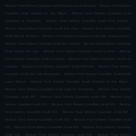
.
Mexican Food Delivery Cuautitlán Izcalli Bosques de la Hacienda
Mexican Food Delivery
.
Cuautitlán Izcalli Jardines de San Miguel
Mexican Food Delivery Cuautitlán Izcalli
.
.
Ampliacion la Quebrada
Mexican Food Delivery Cuautitlán Izcalli Civica Bacardi
.
Mexican Food Delivery Cuautitlán Izcalli Tres Picos
Mexican Food Delivery Cuautitlán
.
.
Izcalli Valle de las Flores
Mexican Food Delivery Cuautitlán Izcalli Jorge Jimenez Cantu
.
Mexican Food Delivery Cuautitlán Izcalli San Antonio
Mexican Food Delivery Cuautitlán
.
.
Izcalli Colinas del Lago
Mexican Food Delivery Cuautitlán Izcalli La Perla
Mexican
.
Food Delivery Cuautitlán Izcalli La Piedad
Mexican Food Delivery Cuautitlán Izcalli Las
.
.
Auroritas
Mexican Food Delivery Cuautitlán Izcalli Bellavista
Mexican Food Delivery
.
Cuautitlán Izcalli San Jose Buenavista
Mexican Food Delivery Cuautitlán Izcalli Adolfo
.
.
Lopez Mateos
Mexican Food Delivery Cuautitlán Izcalli Claustros de San Miguel
.
Mexican Food Delivery Cuautitlán Izcalli Lago de Guadalupe
Mexican Food Delivery
.
.
Cuautitlán Izcalli 005
Mexican Food Delivery Cuautitlán Izcalli 006
Mexican Food
.
.
Delivery Cuautitlán Izcalli 004
Mexican Food Delivery Cuautitlán Izcalli 001
Mexican
.
.
Food Delivery Cuautitlán Izcalli 010
Mexican Food Delivery Cuautitlán Izcalli 003
.
Mexican Food Delivery Cuautitlán Izcalli 024
Mexican Food Delivery Cuautitlán Izcalli
.
.
002
Mexican Food Delivery Cuautitlán Izcalli 029
Mexican Food Delivery Cuautitlán
.
.
Izcalli 026
Mexican Food Delivery Cuautitlán Izcalli 054
Mexican Food Delivery