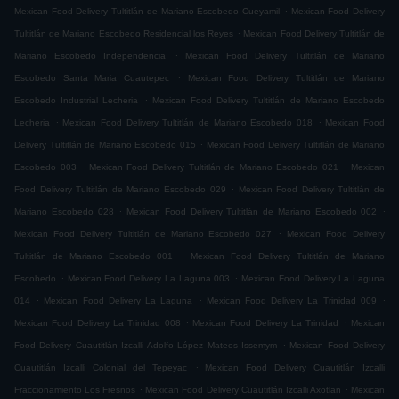
.
Mexican Food Delivery Tultitlán de Mariano Escobedo Cueyamil
Mexican Food Delivery
.
Tultitlán de Mariano Escobedo Residencial los Reyes
Mexican Food Delivery Tultitlán de
.
Mariano Escobedo Independencia
Mexican Food Delivery Tultitlán de Mariano
.
Escobedo Santa Maria Cuautepec
Mexican Food Delivery Tultitlán de Mariano
.
Escobedo Industrial Lecheria
Mexican Food Delivery Tultitlán de Mariano Escobedo
.
.
Lecheria
Mexican Food Delivery Tultitlán de Mariano Escobedo 018
Mexican Food
.
Delivery Tultitlán de Mariano Escobedo 015
Mexican Food Delivery Tultitlán de Mariano
.
.
Escobedo 003
Mexican Food Delivery Tultitlán de Mariano Escobedo 021
Mexican
.
Food Delivery Tultitlán de Mariano Escobedo 029
Mexican Food Delivery Tultitlán de
.
.
Mariano Escobedo 028
Mexican Food Delivery Tultitlán de Mariano Escobedo 002
.
Mexican Food Delivery Tultitlán de Mariano Escobedo 027
Mexican Food Delivery
.
Tultitlán de Mariano Escobedo 001
Mexican Food Delivery Tultitlán de Mariano
.
.
Escobedo
Mexican Food Delivery La Laguna 003
Mexican Food Delivery La Laguna
.
.
.
014
Mexican Food Delivery La Laguna
Mexican Food Delivery La Trinidad 009
.
.
Mexican Food Delivery La Trinidad 008
Mexican Food Delivery La Trinidad
Mexican
.
Food Delivery Cuautitlán Izcalli Adolfo López Mateos Issemym
Mexican Food Delivery
.
Cuautitlán Izcalli Colonial del Tepeyac
Mexican Food Delivery Cuautitlán Izcalli
.
.
Fraccionamiento Los Fresnos
Mexican Food Delivery Cuautitlán Izcalli Axotlan
Mexican