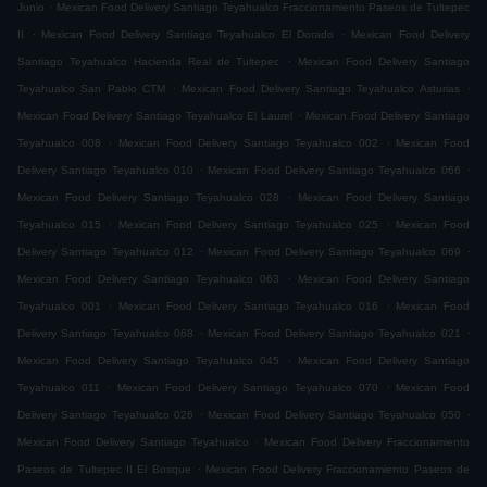
.
Junio
Mexican Food Delivery Santiago Teyahualco Fraccionamiento Paseos de Tultepec
.
.
II
Mexican Food Delivery Santiago Teyahualco El Dorado
Mexican Food Delivery
.
Santiago Teyahualco Hacienda Real de Tultepec
Mexican Food Delivery Santiago
.
.
Teyahualco San Pablo CTM
Mexican Food Delivery Santiago Teyahualco Asturias
.
Mexican Food Delivery Santiago Teyahualco El Laurel
Mexican Food Delivery Santiago
.
.
Teyahualco 008
Mexican Food Delivery Santiago Teyahualco 002
Mexican Food
.
.
Delivery Santiago Teyahualco 010
Mexican Food Delivery Santiago Teyahualco 066
.
Mexican Food Delivery Santiago Teyahualco 028
Mexican Food Delivery Santiago
.
.
Teyahualco 015
Mexican Food Delivery Santiago Teyahualco 025
Mexican Food
.
.
Delivery Santiago Teyahualco 012
Mexican Food Delivery Santiago Teyahualco 069
.
Mexican Food Delivery Santiago Teyahualco 063
Mexican Food Delivery Santiago
.
.
Teyahualco 001
Mexican Food Delivery Santiago Teyahualco 016
Mexican Food
.
.
Delivery Santiago Teyahualco 068
Mexican Food Delivery Santiago Teyahualco 021
.
Mexican Food Delivery Santiago Teyahualco 045
Mexican Food Delivery Santiago
.
.
Teyahualco 011
Mexican Food Delivery Santiago Teyahualco 070
Mexican Food
.
.
Delivery Santiago Teyahualco 026
Mexican Food Delivery Santiago Teyahualco 050
.
Mexican Food Delivery Santiago Teyahualco
Mexican Food Delivery Fraccionamiento
.
Paseos de Tultepec II El Bosque
Mexican Food Delivery Fraccionamiento Paseos de