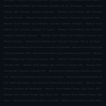
.
Mexican Food Delivery San Francisco Coacalco 3ra de Periodistas
Mexican Food
.
Delivery San Francisco Coacalco Coacalco
Mexican Food Delivery San Francisco
.
.
Coacalco Pueblo
Mexican Food Delivery San Francisco Coacalco Calpulli del Valle
.
Mexican Food Delivery San Francisco Coacalco Colonial Coacalco
Mexican Food
.
Delivery San Francisco Coacalco El Laurel
Mexican Food Delivery San Francisco
.
Coacalco Hacienda Coacalco
Mexican Food Delivery San Francisco Coacalco Los
.
.
Heroes Coacalco
Mexican Food Delivery San Francisco Coacalco Villa de las Flores
.
Mexican Food Delivery San Francisco Coacalco Zacuauhtitla
Mexican Food Delivery San
.
.
Francisco Coacalco 004
Mexican Food Delivery San Francisco Coacalco 001
Mexican
.
Food Delivery San Francisco Coacalco 029
Mexican Food Delivery San Francisco
.
.
Coacalco 065
Mexican Food Delivery San Francisco Coacalco 010
Mexican Food
.
Delivery San Francisco Coacalco 003
Mexican Food Delivery San Francisco Coacalco
.
.
073
Mexican Food Delivery San Francisco Coacalco
Mexican Food Delivery Barrio de
.
.
San Martín San Martin
Mexican Food Delivery Barrio de San Martín
Mexican Food
.
.
Delivery Coacalco de Berriozabal
Mexican Food Delivery Paraje Trigo Tenco 009
.
Mexican Food Delivery Paraje Trigo Tenco 010
Mexican Food Delivery Paraje Trigo
.
.
Tenco
Mexican Food Delivery Ejido San Pablito
Mexican Food Delivery Santa María
.
.