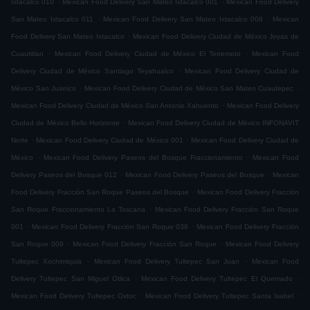
Ixtacalco 010
Mexican Food Delivery San Mateo Ixtacalco 001
Mexican Food Delivery
.
.
San Mateo Ixtacalco 011
Mexican Food Delivery San Mateo Ixtacalco 006
Mexican
.
Food Delivery San Mateo Ixtacalco
Mexican Food Delivery Ciudad de México Joyas de
.
.
Cuautitlan
Mexican Food Delivery Ciudad de México El Terremoto
Mexican Food
.
Delivery Ciudad de México Santiago Teyahualco
Mexican Food Delivery Ciudad de
.
.
México San Juanico
Mexican Food Delivery Ciudad de México San Mateo Cuautepec
.
Mexican Food Delivery Ciudad de México San Antonio Xahuento
Mexican Food Delivery
.
Ciudad de México Bello Horizonte
Mexican Food Delivery Ciudad de México INFONAVIT
.
.
Norte
Mexican Food Delivery Ciudad de México 001
Mexican Food Delivery Ciudad de
.
.
México
Mexican Food Delivery Paseos del Bosque Fraccionamiento
Mexican Food
.
.
Delivery Paseos del Bosque 012
Mexican Food Delivery Paseos del Bosque
Mexican
.
Food Delivery Fracción San Roque Paseos del Bosque
Mexican Food Delivery Fracción
.
San Roque Fraccionamiento La Toscana
Mexican Food Delivery Fracción San Roque
.
.
001
Mexican Food Delivery Fracción San Roque 038
Mexican Food Delivery Fracción
.
.
San Roque 009
Mexican Food Delivery Fracción San Roque
Mexican Food Delivery
.
.
Tultepec Xochimiquia
Mexican Food Delivery Tultepec San Juan
Mexican Food
.
.
Delivery Tultepec San Miguel Otlica
Mexican Food Delivery Tultepec El Quemado
.
.
Mexican Food Delivery Tultepec Oxtoc
Mexican Food Delivery Tultepec Santa Isabel