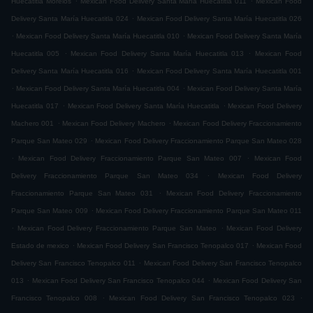
Huecatitla Morelos
Mexican Food Delivery Santa María Huecatitla 011
Mexican Food
.
Delivery Santa María Huecatitla 024
Mexican Food Delivery Santa María Huecatitla 026
.
.
Mexican Food Delivery Santa María Huecatitla 010
Mexican Food Delivery Santa María
.
.
Huecatitla 005
Mexican Food Delivery Santa María Huecatitla 013
Mexican Food
.
Delivery Santa María Huecatitla 016
Mexican Food Delivery Santa María Huecatitla 001
.
.
Mexican Food Delivery Santa María Huecatitla 004
Mexican Food Delivery Santa María
.
.
Huecatitla 017
Mexican Food Delivery Santa María Huecatitla
Mexican Food Delivery
.
.
Machero 001
Mexican Food Delivery Machero
Mexican Food Delivery Fraccionamiento
.
Parque San Mateo 029
Mexican Food Delivery Fraccionamiento Parque San Mateo 028
.
.
Mexican Food Delivery Fraccionamiento Parque San Mateo 007
Mexican Food
.
Delivery Fraccionamiento Parque San Mateo 034
Mexican Food Delivery
.
Fraccionamiento Parque San Mateo 031
Mexican Food Delivery Fraccionamiento
.
Parque San Mateo 009
Mexican Food Delivery Fraccionamiento Parque San Mateo 011
.
.
Mexican Food Delivery Fraccionamiento Parque San Mateo
Mexican Food Delivery
.
.
Estado de mexico
Mexican Food Delivery San Francisco Tenopalco 017
Mexican Food
.
Delivery San Francisco Tenopalco 011
Mexican Food Delivery San Francisco Tenopalco
.
.
013
Mexican Food Delivery San Francisco Tenopalco 044
Mexican Food Delivery San
.
.
Francisco Tenopalco 008
Mexican Food Delivery San Francisco Tenopalco 023