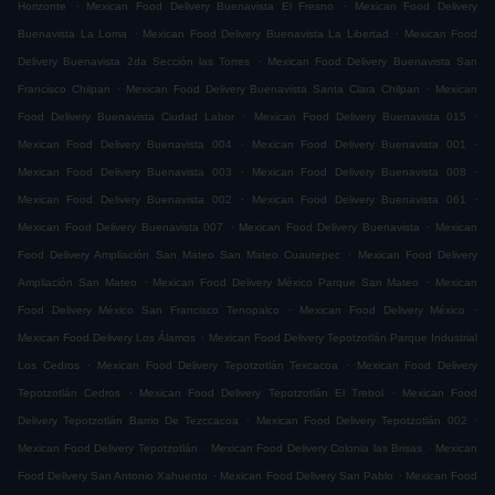
.
.
Horizonte
Mexican Food Delivery Buenavista El Fresno
Mexican Food Delivery
.
.
Buenavista La Loma
Mexican Food Delivery Buenavista La Libertad
Mexican Food
.
Delivery Buenavista 2da Sección las Torres
Mexican Food Delivery Buenavista San
.
.
Francisco Chilpan
Mexican Food Delivery Buenavista Santa Clara Chilpan
Mexican
.
.
Food Delivery Buenavista Ciudad Labor
Mexican Food Delivery Buenavista 015
.
.
Mexican Food Delivery Buenavista 004
Mexican Food Delivery Buenavista 001
.
.
Mexican Food Delivery Buenavista 003
Mexican Food Delivery Buenavista 008
.
.
Mexican Food Delivery Buenavista 002
Mexican Food Delivery Buenavista 061
.
.
Mexican Food Delivery Buenavista 007
Mexican Food Delivery Buenavista
Mexican
.
Food Delivery Ampliación San Mateo San Mateo Cuautepec
Mexican Food Delivery
.
.
Ampliación San Mateo
Mexican Food Delivery México Parque San Mateo
Mexican
.
.
Food Delivery México San Francisco Tenopalco
Mexican Food Delivery México
.
Mexican Food Delivery Los Álamos
Mexican Food Delivery Tepotzotlán Parque Industrial
.
.
Los Cedros
Mexican Food Delivery Tepotzotlán Texcacoa
Mexican Food Delivery
.
.
Tepotzotlán Cedros
Mexican Food Delivery Tepotzotlán El Trebol
Mexican Food
.
.
Delivery Tepotzotlán Barrio De Tezccacoa
Mexican Food Delivery Tepotzotlán 002
.
.
Mexican Food Delivery Tepotzotlán
Mexican Food Delivery Colonia las Brisas
Mexican
.
.
Food Delivery San Antonio Xahuento
Mexican Food Delivery San Pablo
Mexican Food