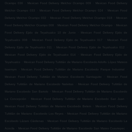
.
.
Ocampo 036
Mexican Food Delivery Melchor Ocampo 009
Mexican Food Delivery
.
.
Melchor Ocampo 033
Mexican Food Delivery Melchor Ocampo 024
Mexican Food
.
.
Delivery Melchor Ocampo 032
Mexican Food Delivery Melchor Ocampo 018
Mexican
.
.
Food Delivery Melchor Ocampo 008
Mexican Food Delivery Melchor Ocampo
Mexican
.
Food Delivery Ejido de Teyahualco 10 de Junio
Mexican Food Delivery Ejido de
.
.
Teyahualco 008
Mexican Food Delivery Ejido de Teyahualco 017
Mexican Food
.
.
Delivery Ejido de Teyahualco 011
Mexican Food Delivery Ejido de Teyahualco 012
.
Mexican Food Delivery Ejido de Teyahualco 014
Mexican Food Delivery Ejido de
.
Teyahualco
Mexican Food Delivery Tultitlán de Mariano Escobedo Adolfo López Mateos
.
.
Issemym
Mexican Food Delivery Tultitlán de Mariano Escobedo Parque Industrial
.
Mexican Food Delivery Tultitlán de Mariano Escobedo Santiaguito
Mexican Food
.
Delivery Tultitlán de Mariano Escobedo Nativitas
Mexican Food Delivery Tultitlán de
.
Mariano Escobedo San Bartolo
Mexican Food Delivery Tultitlán de Mariano Escobedo
.
.
La Concepción
Mexican Food Delivery Tultitlán de Mariano Escobedo San Juan
.
Mexican Food Delivery Tultitlán de Mariano Escobedo Belem
Mexican Food Delivery
.
Tultitlán de Mariano Escobedo Los Reyes
Mexican Food Delivery Tultitlán de Mariano
.
Escobedo Lázaro Cárdenas
Mexican Food Delivery Tultitlán de Mariano Escobedo La
.
.
Acocila
Mexican Food Delivery Tultitlán de Mariano Escobedo San Mateo Cuautepec