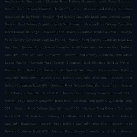
.
.
Ampliacion la Quebrada
Mexican Food Delivery Cuautitlán Izcalli Civica Bacardi
.
Mexican Food Delivery Cuautitlán Izcalli Tres Picos
Mexican Food Delivery Cuautitlán
.
.
Izcalli Valle de las Flores
Mexican Food Delivery Cuautitlán Izcalli Jorge Jimenez Cantu
.
Mexican Food Delivery Cuautitlán Izcalli San Antonio
Mexican Food Delivery Cuautitlán
.
.
Izcalli Colinas del Lago
Mexican Food Delivery Cuautitlán Izcalli La Perla
Mexican
.
Food Delivery Cuautitlán Izcalli La Piedad
Mexican Food Delivery Cuautitlán Izcalli Las
.
.
Auroritas
Mexican Food Delivery Cuautitlán Izcalli Bellavista
Mexican Food Delivery
.
Cuautitlán Izcalli San Jose Buenavista
Mexican Food Delivery Cuautitlán Izcalli Adolfo
.
.
Lopez Mateos
Mexican Food Delivery Cuautitlán Izcalli Claustros de San Miguel
.
Mexican Food Delivery Cuautitlán Izcalli Lago de Guadalupe
Mexican Food Delivery
.
.
Cuautitlán Izcalli 005
Mexican Food Delivery Cuautitlán Izcalli 006
Mexican Food
.
.
Delivery Cuautitlán Izcalli 004
Mexican Food Delivery Cuautitlán Izcalli 001
Mexican
.
.
Food Delivery Cuautitlán Izcalli 010
Mexican Food Delivery Cuautitlán Izcalli 003
.
Mexican Food Delivery Cuautitlán Izcalli 024
Mexican Food Delivery Cuautitlán Izcalli
.
.
002
Mexican Food Delivery Cuautitlán Izcalli 029
Mexican Food Delivery Cuautitlán
.
.
Izcalli 026
Mexican Food Delivery Cuautitlán Izcalli 054
Mexican Food Delivery
.
.
Cuautitlán Izcalli 039
Mexican Food Delivery Cuautitlán Izcalli 076
Mexican Food
.
.
Delivery Cuautitlán Izcalli 079
Mexican Food Delivery Cuautitlán Izcalli 110
Mexican