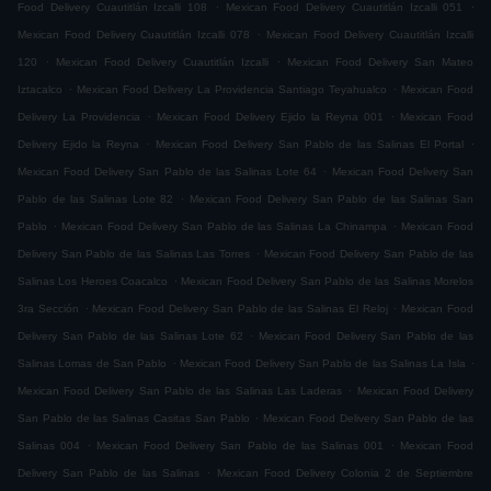
.
.
Food Delivery Cuautitlán Izcalli 108
Mexican Food Delivery Cuautitlán Izcalli 051
.
Mexican Food Delivery Cuautitlán Izcalli 078
Mexican Food Delivery Cuautitlán Izcalli
.
.
120
Mexican Food Delivery Cuautitlán Izcalli
Mexican Food Delivery San Mateo
.
.
Iztacalco
Mexican Food Delivery La Providencia Santiago Teyahualco
Mexican Food
.
.
Delivery La Providencia
Mexican Food Delivery Ejido la Reyna 001
Mexican Food
.
.
Delivery Ejido la Reyna
Mexican Food Delivery San Pablo de las Salinas El Portal
.
Mexican Food Delivery San Pablo de las Salinas Lote 64
Mexican Food Delivery San
.
Pablo de las Salinas Lote 82
Mexican Food Delivery San Pablo de las Salinas San
.
.
Pablo
Mexican Food Delivery San Pablo de las Salinas La Chinampa
Mexican Food
.
Delivery San Pablo de las Salinas Las Torres
Mexican Food Delivery San Pablo de las
.
Salinas Los Heroes Coacalco
Mexican Food Delivery San Pablo de las Salinas Morelos
.
.
3ra Sección
Mexican Food Delivery San Pablo de las Salinas El Reloj
Mexican Food
.
Delivery San Pablo de las Salinas Lote 62
Mexican Food Delivery San Pablo de las
.
.
Salinas Lomas de San Pablo
Mexican Food Delivery San Pablo de las Salinas La Isla
.
Mexican Food Delivery San Pablo de las Salinas Las Laderas
Mexican Food Delivery
.
San Pablo de las Salinas Casitas San Pablo
Mexican Food Delivery San Pablo de las
.
.
Salinas 004
Mexican Food Delivery San Pablo de las Salinas 001
Mexican Food
.
Delivery San Pablo de las Salinas
Mexican Food Delivery Colonia 2 de Septiembre