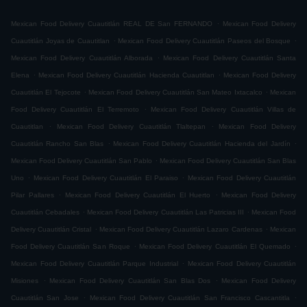
.
Mexican Food Delivery Cuautitlán REAL DE San FERNANDO
Mexican Food Delivery
.
.
Cuautitlán Joyas de Cuautitlan
Mexican Food Delivery Cuautitlán Paseos del Bosque
.
Mexican Food Delivery Cuautitlán Alborada
Mexican Food Delivery Cuautitlán Santa
.
.
Elena
Mexican Food Delivery Cuautitlán Hacienda Cuautitlan
Mexican Food Delivery
.
.
Cuautitlán El Tejocote
Mexican Food Delivery Cuautitlán San Mateo Ixtacalco
Mexican
.
Food Delivery Cuautitlán El Terremoto
Mexican Food Delivery Cuautitlán Villas de
.
.
Cuautitlan
Mexican Food Delivery Cuautitlán Tlaltepan
Mexican Food Delivery
.
.
Cuautitlán Rancho San Blas
Mexican Food Delivery Cuautitlán Hacienda del Jardín
.
Mexican Food Delivery Cuautitlán San Pablo
Mexican Food Delivery Cuautitlán San Blas
.
.
Uno
Mexican Food Delivery Cuautitlán El Paraiso
Mexican Food Delivery Cuautitlán
.
.
Pilar Pallares
Mexican Food Delivery Cuautitlán El Huerto
Mexican Food Delivery
.
.
Cuautitlán Cebadales
Mexican Food Delivery Cuautitlán Las Patricias III
Mexican Food
.
.
Delivery Cuautitlán Cristal
Mexican Food Delivery Cuautitlán Lazaro Cardenas
Mexican
.
.
Food Delivery Cuautitlán San Roque
Mexican Food Delivery Cuautitlán El Quemado
.
Mexican Food Delivery Cuautitlán Parque Industrial
Mexican Food Delivery Cuautitlán
.
.
Misiones
Mexican Food Delivery Cuautitlán San Blas Dos
Mexican Food Delivery
.
.
Cuautitlán San Jose
Mexican Food Delivery Cuautitlán San Francisco Cascantitla