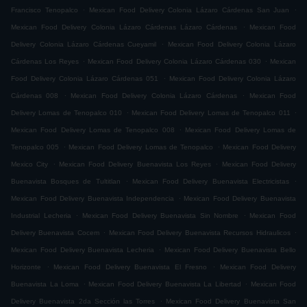
.
.
Francisco Tenopalco
Mexican Food Delivery Colonia Lázaro Cárdenas San Juan
.
Mexican Food Delivery Colonia Lázaro Cárdenas Lázaro Cárdenas
Mexican Food
.
Delivery Colonia Lázaro Cárdenas Cueyamil
Mexican Food Delivery Colonia Lázaro
.
.
Cárdenas Los Reyes
Mexican Food Delivery Colonia Lázaro Cárdenas 030
Mexican
.
Food Delivery Colonia Lázaro Cárdenas 051
Mexican Food Delivery Colonia Lázaro
.
.
Cárdenas 008
Mexican Food Delivery Colonia Lázaro Cárdenas
Mexican Food
.
.
Delivery Lomas de Tenopalco 010
Mexican Food Delivery Lomas de Tenopalco 011
.
Mexican Food Delivery Lomas de Tenopalco 008
Mexican Food Delivery Lomas de
.
.
Tenopalco 005
Mexican Food Delivery Lomas de Tenopalco
Mexican Food Delivery
.
.
Mexico City
Mexican Food Delivery Buenavista Los Reyes
Mexican Food Delivery
.
.
Buenavista Bosques de Tultitlan
Mexican Food Delivery Buenavista Electricistas
.
Mexican Food Delivery Buenavista Independencia
Mexican Food Delivery Buenavista
.
.
Industrial Lecheria
Mexican Food Delivery Buenavista Sin Nombre
Mexican Food
.
.
Delivery Buenavista Cocem
Mexican Food Delivery Buenavista Recursos Hidraulicos
.
Mexican Food Delivery Buenavista Lecheria
Mexican Food Delivery Buenavista Bello
.
.
Horizonte
Mexican Food Delivery Buenavista El Fresno
Mexican Food Delivery
.
.
Buenavista La Loma
Mexican Food Delivery Buenavista La Libertad
Mexican Food
.
Delivery Buenavista 2da Sección las Torres
Mexican Food Delivery Buenavista San