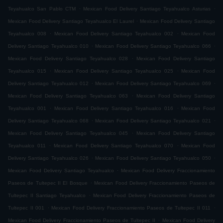
.
.
Teyahualco San Pablo CTM
Mexican Food Delivery Santiago Teyahualco Asturias
.
Mexican Food Delivery Santiago Teyahualco El Laurel
Mexican Food Delivery Santiago
.
.
Teyahualco 008
Mexican Food Delivery Santiago Teyahualco 002
Mexican Food
.
.
Delivery Santiago Teyahualco 010
Mexican Food Delivery Santiago Teyahualco 066
.
Mexican Food Delivery Santiago Teyahualco 028
Mexican Food Delivery Santiago
.
.
Teyahualco 015
Mexican Food Delivery Santiago Teyahualco 025
Mexican Food
.
.
Delivery Santiago Teyahualco 012
Mexican Food Delivery Santiago Teyahualco 069
.
Mexican Food Delivery Santiago Teyahualco 063
Mexican Food Delivery Santiago
.
.
Teyahualco 001
Mexican Food Delivery Santiago Teyahualco 016
Mexican Food
.
.
Delivery Santiago Teyahualco 068
Mexican Food Delivery Santiago Teyahualco 021
.
Mexican Food Delivery Santiago Teyahualco 045
Mexican Food Delivery Santiago
.
.
Teyahualco 011
Mexican Food Delivery Santiago Teyahualco 070
Mexican Food
.
.
Delivery Santiago Teyahualco 026
Mexican Food Delivery Santiago Teyahualco 050
.
Mexican Food Delivery Santiago Teyahualco
Mexican Food Delivery Fraccionamiento
.
Paseos de Tultepec II El Bosque
Mexican Food Delivery Fraccionamiento Paseos de
.
Tultepec II Santiago Teyahualco
Mexican Food Delivery Fraccionamiento Paseos de
.
.
Tultepec II 001
Mexican Food Delivery Fraccionamiento Paseos de Tultepec II 011
.
Mexican Food Delivery Fraccionamiento Paseos de Tultepec II
Mexican Food Delivery