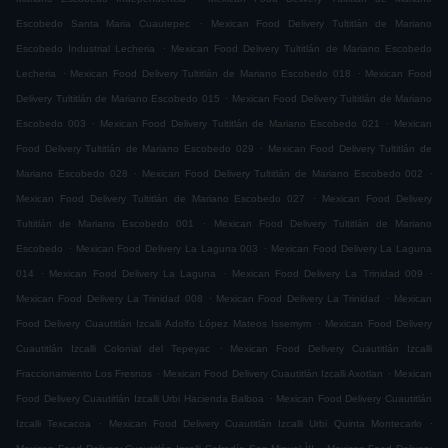
.
Escobedo Santa Maria Cuautepec
Mexican Food Delivery Tultitlán de Mariano
.
Escobedo Industrial Lecheria
Mexican Food Delivery Tultitlán de Mariano Escobedo
.
.
Lecheria
Mexican Food Delivery Tultitlán de Mariano Escobedo 018
Mexican Food
.
Delivery Tultitlán de Mariano Escobedo 015
Mexican Food Delivery Tultitlán de Mariano
.
.
Escobedo 003
Mexican Food Delivery Tultitlán de Mariano Escobedo 021
Mexican
.
Food Delivery Tultitlán de Mariano Escobedo 029
Mexican Food Delivery Tultitlán de
.
.
Mariano Escobedo 028
Mexican Food Delivery Tultitlán de Mariano Escobedo 002
.
Mexican Food Delivery Tultitlán de Mariano Escobedo 027
Mexican Food Delivery
.
Tultitlán de Mariano Escobedo 001
Mexican Food Delivery Tultitlán de Mariano
.
.
Escobedo
Mexican Food Delivery La Laguna 003
Mexican Food Delivery La Laguna
.
.
.
014
Mexican Food Delivery La Laguna
Mexican Food Delivery La Trinidad 009
.
.
Mexican Food Delivery La Trinidad 008
Mexican Food Delivery La Trinidad
Mexican
.
Food Delivery Cuautitlán Izcalli Adolfo López Mateos Issemym
Mexican Food Delivery
.
Cuautitlán Izcalli Colonial del Tepeyac
Mexican Food Delivery Cuautitlán Izcalli
.
.
Fraccionamiento Los Fresnos
Mexican Food Delivery Cuautitlán Izcalli Axotlan
Mexican
.
Food Delivery Cuautitlán Izcalli Urbi Hacienda Balboa
Mexican Food Delivery Cuautitlán
.
.
Izcalli Texcacoa
Mexican Food Delivery Cuautitlán Izcalli Urbi Quinta Montecarlo
.