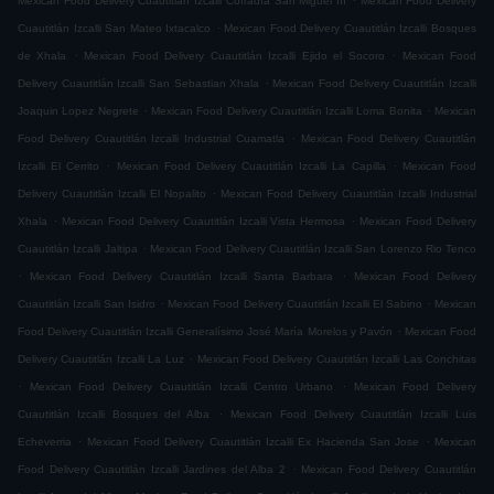
Mexican Food Delivery Cuautitlán Izcalli Cofradía San Miguel ÌII
Mexican Food Delivery
.
Cuautitlán Izcalli San Mateo Ixtacalco
Mexican Food Delivery Cuautitlán Izcalli Bosques
.
.
de Xhala
Mexican Food Delivery Cuautitlán Izcalli Ejido el Socoro
Mexican Food
.
Delivery Cuautitlán Izcalli San Sebastian Xhala
Mexican Food Delivery Cuautitlán Izcalli
.
.
Joaquin Lopez Negrete
Mexican Food Delivery Cuautitlán Izcalli Loma Bonita
Mexican
.
Food Delivery Cuautitlán Izcalli Industrial Cuamatla
Mexican Food Delivery Cuautitlán
.
.
Izcalli El Cerrito
Mexican Food Delivery Cuautitlán Izcalli La Capilla
Mexican Food
.
Delivery Cuautitlán Izcalli El Nopalito
Mexican Food Delivery Cuautitlán Izcalli Industrial
.
.
Xhala
Mexican Food Delivery Cuautitlán Izcalli Vista Hermosa
Mexican Food Delivery
.
Cuautitlán Izcalli Jaltipa
Mexican Food Delivery Cuautitlán Izcalli San Lorenzo Rio Tenco
.
.
Mexican Food Delivery Cuautitlán Izcalli Santa Barbara
Mexican Food Delivery
.
.
Cuautitlán Izcalli San Isidro
Mexican Food Delivery Cuautitlán Izcalli El Sabino
Mexican
.
Food Delivery Cuautitlán Izcalli Generalísimo José María Morelos y Pavón
Mexican Food
.
Delivery Cuautitlán Izcalli La Luz
Mexican Food Delivery Cuautitlán Izcalli Las Conchitas
.
.
Mexican Food Delivery Cuautitlán Izcalli Centro Urbano
Mexican Food Delivery
.
Cuautitlán Izcalli Bosques del Alba
Mexican Food Delivery Cuautitlán Izcalli Luis
.
.
Echeverria
Mexican Food Delivery Cuautitlán Izcalli Ex Hacienda San Jose
Mexican
.
Food Delivery Cuautitlán Izcalli Jardines del Alba 2
Mexican Food Delivery Cuautitlán
.
.