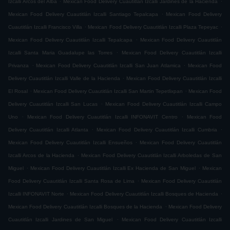
Izcalli Arcos del Alba
Mexican Food Delivery Cuautitlán Izcalli Jardines de la Hacienda
.
Mexican Food Delivery Cuautitlán Izcalli Santiago Tepalcapa
Mexican Food Delivery
.
.
Cuautitlán Izcalli Francisco Villa
Mexican Food Delivery Cuautitlán Izcalli Plaza Tepeyac
.
Mexican Food Delivery Cuautitlán Izcalli Tepalcapa
Mexican Food Delivery Cuautitlán
.
Izcalli Santa Maria Guadalupe las Torres
Mexican Food Delivery Cuautitlán Izcalli
.
.
Privanza
Mexican Food Delivery Cuautitlán Izcalli San Juan Atlamica
Mexican Food
.
Delivery Cuautitlán Izcalli Valle de la Hacienda
Mexican Food Delivery Cuautitlán Izcalli
.
.
El Rosal
Mexican Food Delivery Cuautitlán Izcalli San Martin Tepetlixpan
Mexican Food
.
Delivery Cuautitlán Izcalli San Lucas
Mexican Food Delivery Cuautitlán Izcalli Campo
.
.
Uno
Mexican Food Delivery Cuautitlán Izcalli INFONAVIT Centro
Mexican Food
.
.
Delivery Cuautitlán Izcalli Atlanta
Mexican Food Delivery Cuautitlán Izcalli Cumbria
.
Mexican Food Delivery Cuautitlán Izcalli Ensueños
Mexican Food Delivery Cuautitlán
.
Izcalli Arcos de la Hacienda
Mexican Food Delivery Cuautitlán Izcalli Arboledas de San
.
.
Miguel
Mexican Food Delivery Cuautitlán Izcalli Ex Hacienda de San Miguel
Mexican
.
Food Delivery Cuautitlán Izcalli Santa Rosa de Lima
Mexican Food Delivery Cuautitlán
.
.
Izcalli INFONAVIT Norte
Mexican Food Delivery Cuautitlán Izcalli Bosques de Hacienda
.
Mexican Food Delivery Cuautitlán Izcalli Bosques de la Hacienda
Mexican Food Delivery
.
Cuautitlán Izcalli Jardines de San Miguel
Mexican Food Delivery Cuautitlán Izcalli