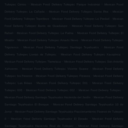
.
.
Tultepec Centro
Mexican Food Delivery Tultepec Parque Industrial
Mexican Food
.
.
Delivery Tultepec La Cañada
Mexican Food Delivery Tultepec Santa Rita
Mexican
.
.
Food Delivery Tultepec Tepetlixco
Mexican Food Delivery Tultepec La Piedad
Mexican
.
Food Delivery Tultepec Barrio de Guadalupe
Mexican Food Delivery Tultepec San
.
.
Rafael
Mexican Food Delivery Tultepec La Palma
Mexican Food Delivery Tultepec El
.
.
Mirador
Mexican Food Delivery Tultepec Amado Nervo
Mexican Food Delivery Tultepec
.
.
Trigotenco
Mexican Food Delivery Tultepec Santiago Teyahualco
Mexican Food
.
.
Delivery Tultepec Lomas de Tultepec
Mexican Food Delivery Tultepec Xacopinca
.
Mexican Food Delivery Tultepec Tlamelaca
Mexican Food Delivery Tultepec San Antonio
.
.
Xahuento
Mexican Food Delivery Tultepec Vicente Suarez
Mexican Food Delivery
.
.
Tultepec los Fresnos
Mexican Food Delivery Tultepec Fresnos
Mexican Food Delivery
.
.
Tultepec Las Brisas
Mexican Food Delivery Tultepec 001
Mexican Food Delivery
.
.
.
Tultepec 006
Mexican Food Delivery Tultepec 002
Mexican Food Delivery Tultepec
.
Mexican Food Delivery Santiago Teyahualco Hacienda del Jardín
Mexican Food Delivery
.
Santiago Teyahualco El Bosque
Mexican Food Delivery Santiago Teyahualco 10 de
.
Junio
Mexican Food Delivery Santiago Teyahualco Fraccionamiento Paseos de Tultepec
.
.
II
Mexican Food Delivery Santiago Teyahualco El Dorado
Mexican Food Delivery
.
Santiago Teyahualco Hacienda Real de Tultepec
Mexican Food Delivery Santiago