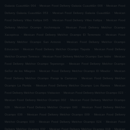
.
.
Galaxia Cuautitlán 004
Mexican Food Delivery Galaxia Cuautitlán 006
Mexican Food
.
.
Delivery Galaxia Cuautitlán 053
Mexican Food Delivery Galaxia Cuautitlán
Mexican
.
.
Food Delivery Villas Xaltipa 045
Mexican Food Delivery Villas Xaltipa
Mexican Food
.
Delivery Melchor Ocampo Xochimiquia
Mexican Food Delivery Melchor Ocampo
.
.
Xacopinca
Mexican Food Delivery Melchor Ocampo El Terremoto
Mexican Food
.
Delivery Melchor Ocampo San Antonio
Mexican Food Delivery Melchor Ocampo
.
.
Educacion
Mexican Food Delivery Melchor Ocampo Tlapala
Mexican Food Delivery
.
.
Melchor Ocampo Torresco
Mexican Food Delivery Melchor Ocampo San Isidro
Mexican
.
Food Delivery Melchor Ocampo Tepetongo
Mexican Food Delivery Melchor Ocampo
.
.
Señor de los Milagros
Mexican Food Delivery Melchor Ocampo El Mirador
Mexican
.
Food Delivery Melchor Ocampo Paraje la Carranza
Mexican Food Delivery Melchor
.
.
Ocampo La Florida
Mexican Food Delivery Melchor Ocampo Los Álamos
Mexican
.
.
Food Delivery Melchor Ocampo Visitacion
Mexican Food Delivery Melchor Ocampo 023
.
Mexican Food Delivery Melchor Ocampo 002
Mexican Food Delivery Melchor Ocampo
.
.
026
Mexican Food Delivery Melchor Ocampo 040
Mexican Food Delivery Melchor
.
.
Ocampo 036
Mexican Food Delivery Melchor Ocampo 009
Mexican Food Delivery
.
.
Melchor Ocampo 033
Mexican Food Delivery Melchor Ocampo 024
Mexican Food
.
.
Delivery Melchor Ocampo 032
Mexican Food Delivery Melchor Ocampo 018
Mexican