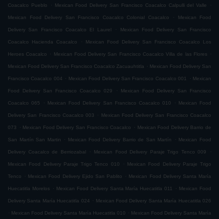
.
.
Coacalco Pueblo
Mexican Food Delivery San Francisco Coacalco Calpulli del Valle
.
Mexican Food Delivery San Francisco Coacalco Colonial Coacalco
Mexican Food
.
Delivery San Francisco Coacalco El Laurel
Mexican Food Delivery San Francisco
.
Coacalco Hacienda Coacalco
Mexican Food Delivery San Francisco Coacalco Los
.
.
Heroes Coacalco
Mexican Food Delivery San Francisco Coacalco Villa de las Flores
.
Mexican Food Delivery San Francisco Coacalco Zacuauhtitla
Mexican Food Delivery San
.
.
Francisco Coacalco 004
Mexican Food Delivery San Francisco Coacalco 001
Mexican
.
Food Delivery San Francisco Coacalco 029
Mexican Food Delivery San Francisco
.
.
Coacalco 065
Mexican Food Delivery San Francisco Coacalco 010
Mexican Food
.
Delivery San Francisco Coacalco 003
Mexican Food Delivery San Francisco Coacalco
.
.
073
Mexican Food Delivery San Francisco Coacalco
Mexican Food Delivery Barrio de
.
.
San Martín San Martin
Mexican Food Delivery Barrio de San Martín
Mexican Food
.
.
Delivery Coacalco de Berriozabal
Mexican Food Delivery Paraje Trigo Tenco 009
.
Mexican Food Delivery Paraje Trigo Tenco 010
Mexican Food Delivery Paraje Trigo
.
.
Tenco
Mexican Food Delivery Ejido San Pablito
Mexican Food Delivery Santa María
.
.
Huecatitla Morelos
Mexican Food Delivery Santa María Huecatitla 011
Mexican Food
.
Delivery Santa María Huecatitla 024
Mexican Food Delivery Santa María Huecatitla 026
.
.
Mexican Food Delivery Santa María Huecatitla 010
Mexican Food Delivery Santa María