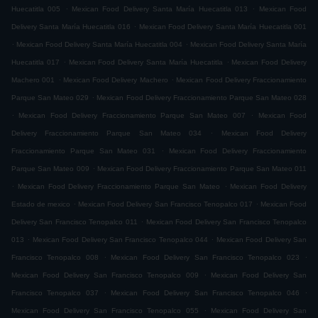
.
.
Huecatitla 005
Mexican Food Delivery Santa María Huecatitla 013
Mexican Food
.
Delivery Santa María Huecatitla 016
Mexican Food Delivery Santa María Huecatitla 001
.
.
Mexican Food Delivery Santa María Huecatitla 004
Mexican Food Delivery Santa María
.
.
Huecatitla 017
Mexican Food Delivery Santa María Huecatitla
Mexican Food Delivery
.
.
Machero 001
Mexican Food Delivery Machero
Mexican Food Delivery Fraccionamiento
.
Parque San Mateo 029
Mexican Food Delivery Fraccionamiento Parque San Mateo 028
.
.
Mexican Food Delivery Fraccionamiento Parque San Mateo 007
Mexican Food
.
Delivery Fraccionamiento Parque San Mateo 034
Mexican Food Delivery
.
Fraccionamiento Parque San Mateo 031
Mexican Food Delivery Fraccionamiento
.
Parque San Mateo 009
Mexican Food Delivery Fraccionamiento Parque San Mateo 011
.
.
Mexican Food Delivery Fraccionamiento Parque San Mateo
Mexican Food Delivery
.
.
Estado de mexico
Mexican Food Delivery San Francisco Tenopalco 017
Mexican Food
.
Delivery San Francisco Tenopalco 011
Mexican Food Delivery San Francisco Tenopalco
.
.
013
Mexican Food Delivery San Francisco Tenopalco 044
Mexican Food Delivery San
.
.
Francisco Tenopalco 008
Mexican Food Delivery San Francisco Tenopalco 023
.
Mexican Food Delivery San Francisco Tenopalco 009
Mexican Food Delivery San
.
.
Francisco Tenopalco 037
Mexican Food Delivery San Francisco Tenopalco 046
.
Mexican Food Delivery San Francisco Tenopalco 055
Mexican Food Delivery San