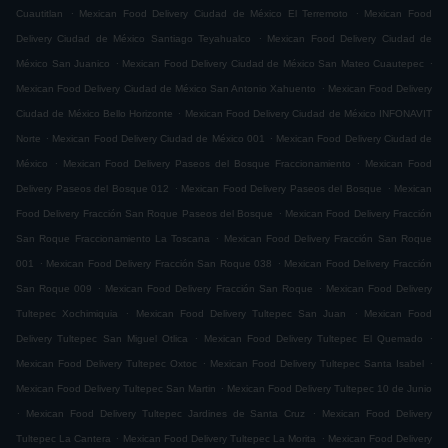
.
.
Cuautitlan
Mexican Food Delivery Ciudad de México El Terremoto
Mexican Food
.
Delivery Ciudad de México Santiago Teyahualco
Mexican Food Delivery Ciudad de
.
.
México San Juanico
Mexican Food Delivery Ciudad de México San Mateo Cuautepec
.
Mexican Food Delivery Ciudad de México San Antonio Xahuento
Mexican Food Delivery
.
Ciudad de México Bello Horizonte
Mexican Food Delivery Ciudad de México INFONAVIT
.
.
Norte
Mexican Food Delivery Ciudad de México 001
Mexican Food Delivery Ciudad de
.
.
México
Mexican Food Delivery Paseos del Bosque Fraccionamiento
Mexican Food
.
.
Delivery Paseos del Bosque 012
Mexican Food Delivery Paseos del Bosque
Mexican
.
Food Delivery Fracción San Roque Paseos del Bosque
Mexican Food Delivery Fracción
.
San Roque Fraccionamiento La Toscana
Mexican Food Delivery Fracción San Roque
.
.
001
Mexican Food Delivery Fracción San Roque 038
Mexican Food Delivery Fracción
.
.
San Roque 009
Mexican Food Delivery Fracción San Roque
Mexican Food Delivery
.
.
Tultepec Xochimiquia
Mexican Food Delivery Tultepec San Juan
Mexican Food
.
.
Delivery Tultepec San Miguel Otlica
Mexican Food Delivery Tultepec El Quemado
.
.
Mexican Food Delivery Tultepec Oxtoc
Mexican Food Delivery Tultepec Santa Isabel
.
Mexican Food Delivery Tultepec San Martin
Mexican Food Delivery Tultepec 10 de Junio
.
.
Mexican Food Delivery Tultepec Jardines de Santa Cruz
Mexican Food Delivery
.
.
Tultepec La Cantera
Mexican Food Delivery Tultepec La Morita
Mexican Food Delivery