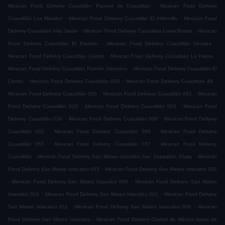
.
Mexican Food Delivery Cuautitlán Paseos de Cuautitlan
Mexican Food Delivery
.
.
Cuautitlán Los Morales
Mexican Food Delivery Cuautitlán El Infiernillo
Mexican Food
.
.
Delivery Cuautitlán Villa Jardin
Mexican Food Delivery Cuautitlán Loma Bonita
Mexican
.
.
Food Delivery Cuautitlán El Partidor
Mexican Food Delivery Cuautitlán Necapa
.
.
Mexican Food Delivery Cuautitlán Centro
Mexican Food Delivery Cuautitlán La Palma
.
Mexican Food Delivery Cuautitlán Puente Jabonero
Mexican Food Delivery Cuautitlán El
.
.
.
Cerrito
Mexican Food Delivery Cuautitlán 029
Mexican Food Delivery Cuautitlán 49
.
.
Mexican Food Delivery Cuautitlán 005
Mexican Food Delivery Cuautitlán 041
Mexican
.
.
Food Delivery Cuautitlán 010
Mexican Food Delivery Cuautitlán 003
Mexican Food
.
.
Delivery Cuautitlán 034
Mexican Food Delivery Cuautitlán 008
Mexican Food Delivery
.
.
Cuautitlán 001
Mexican Food Delivery Cuautitlán 065
Mexican Food Delivery
.
.
Cuautitlán 063
Mexican Food Delivery Cuautitlán 037
Mexican Food Delivery
.
.
Cuautitlán
Mexican Food Delivery San Mateo Ixtacalco San Sebastian Xhala
Mexican
.
Food Delivery San Mateo Ixtacalco 003
Mexican Food Delivery San Mateo Ixtacalco 002
.
.
Mexican Food Delivery San Mateo Ixtacalco 009
Mexican Food Delivery San Mateo
.
.
Ixtacalco 010
Mexican Food Delivery San Mateo Ixtacalco 001
Mexican Food Delivery
.
.
San Mateo Ixtacalco 011
Mexican Food Delivery San Mateo Ixtacalco 006
Mexican
.
Food Delivery San Mateo Ixtacalco
Mexican Food Delivery Ciudad de México Joyas de