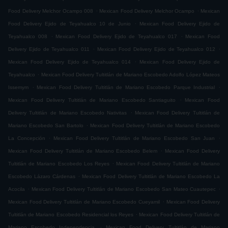
.
.
Food Delivery Melchor Ocampo 008
Mexican Food Delivery Melchor Ocampo
Mexican
.
Food Delivery Ejido de Teyahualco 10 de Junio
Mexican Food Delivery Ejido de
.
.
Teyahualco 008
Mexican Food Delivery Ejido de Teyahualco 017
Mexican Food
.
.
Delivery Ejido de Teyahualco 011
Mexican Food Delivery Ejido de Teyahualco 012
.
Mexican Food Delivery Ejido de Teyahualco 014
Mexican Food Delivery Ejido de
.
Teyahualco
Mexican Food Delivery Tultitlán de Mariano Escobedo Adolfo López Mateos
.
.
Issemym
Mexican Food Delivery Tultitlán de Mariano Escobedo Parque Industrial
.
Mexican Food Delivery Tultitlán de Mariano Escobedo Santiaguito
Mexican Food
.
Delivery Tultitlán de Mariano Escobedo Nativitas
Mexican Food Delivery Tultitlán de
.
Mariano Escobedo San Bartolo
Mexican Food Delivery Tultitlán de Mariano Escobedo
.
.
La Concepción
Mexican Food Delivery Tultitlán de Mariano Escobedo San Juan
.
Mexican Food Delivery Tultitlán de Mariano Escobedo Belem
Mexican Food Delivery
.
Tultitlán de Mariano Escobedo Los Reyes
Mexican Food Delivery Tultitlán de Mariano
.
Escobedo Lázaro Cárdenas
Mexican Food Delivery Tultitlán de Mariano Escobedo La
.
.
Acocila
Mexican Food Delivery Tultitlán de Mariano Escobedo San Mateo Cuautepec
.
Mexican Food Delivery Tultitlán de Mariano Escobedo Cueyamil
Mexican Food Delivery
.
Tultitlán de Mariano Escobedo Residencial los Reyes
Mexican Food Delivery Tultitlán de
.
Mariano Escobedo Independencia
Mexican Food Delivery Tultitlán de Mariano