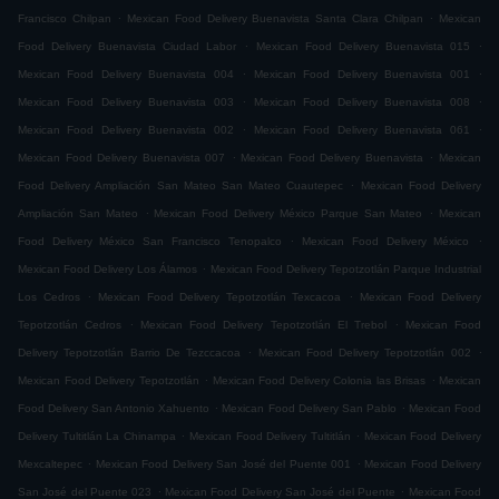
.
.
Francisco Chilpan
Mexican Food Delivery Buenavista Santa Clara Chilpan
Mexican
.
.
Food Delivery Buenavista Ciudad Labor
Mexican Food Delivery Buenavista 015
.
.
Mexican Food Delivery Buenavista 004
Mexican Food Delivery Buenavista 001
.
.
Mexican Food Delivery Buenavista 003
Mexican Food Delivery Buenavista 008
.
.
Mexican Food Delivery Buenavista 002
Mexican Food Delivery Buenavista 061
.
.
Mexican Food Delivery Buenavista 007
Mexican Food Delivery Buenavista
Mexican
.
Food Delivery Ampliación San Mateo San Mateo Cuautepec
Mexican Food Delivery
.
.
Ampliación San Mateo
Mexican Food Delivery México Parque San Mateo
Mexican
.
.
Food Delivery México San Francisco Tenopalco
Mexican Food Delivery México
.
Mexican Food Delivery Los Álamos
Mexican Food Delivery Tepotzotlán Parque Industrial
.
.
Los Cedros
Mexican Food Delivery Tepotzotlán Texcacoa
Mexican Food Delivery
.
.
Tepotzotlán Cedros
Mexican Food Delivery Tepotzotlán El Trebol
Mexican Food
.
.
Delivery Tepotzotlán Barrio De Tezccacoa
Mexican Food Delivery Tepotzotlán 002
.
.
Mexican Food Delivery Tepotzotlán
Mexican Food Delivery Colonia las Brisas
Mexican
.
.
Food Delivery San Antonio Xahuento
Mexican Food Delivery San Pablo
Mexican Food
.
.
Delivery Tultitlán La Chinampa
Mexican Food Delivery Tultitlán
Mexican Food Delivery
.
.
Mexcaltepec
Mexican Food Delivery San José del Puente 001
Mexican Food Delivery
.
.
San José del Puente 023
Mexican Food Delivery San José del Puente
Mexican Food