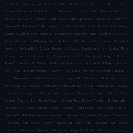
.
.
Cuautitlan
Mexican Food Delivery Ciudad de México El Terremoto
Mexican Food
.
Delivery Ciudad de México Santiago Teyahualco
Mexican Food Delivery Ciudad de
.
.
México San Juanico
Mexican Food Delivery Ciudad de México San Mateo Cuautepec
.
Mexican Food Delivery Ciudad de México San Antonio Xahuento
Mexican Food Delivery
.
Ciudad de México Bello Horizonte
Mexican Food Delivery Ciudad de México INFONAVIT
.
.
Norte
Mexican Food Delivery Ciudad de México 001
Mexican Food Delivery Ciudad de
.
.
México
Mexican Food Delivery Paseos del Bosque Fraccionamiento
Mexican Food
.
.
Delivery Paseos del Bosque 012
Mexican Food Delivery Paseos del Bosque
Mexican
.
Food Delivery Fracción San Roque Paseos del Bosque
Mexican Food Delivery Fracción
.
San Roque Fraccionamiento La Toscana
Mexican Food Delivery Fracción San Roque
.
.
001
Mexican Food Delivery Fracción San Roque 038
Mexican Food Delivery Fracción
.
.
San Roque 009
Mexican Food Delivery Fracción San Roque
Mexican Food Delivery
.
.
Tultepec Xochimiquia
Mexican Food Delivery Tultepec San Juan
Mexican Food
.
.
Delivery Tultepec San Miguel Otlica
Mexican Food Delivery Tultepec El Quemado
.
.
Mexican Food Delivery Tultepec Oxtoc
Mexican Food Delivery Tultepec Santa Isabel
.
Mexican Food Delivery Tultepec San Martin
Mexican Food Delivery Tultepec 10 de Junio
.
.
Mexican Food Delivery Tultepec Jardines de Santa Cruz
Mexican Food Delivery
.
.
Tultepec La Cantera
Mexican Food Delivery Tultepec La Morita
Mexican Food Delivery