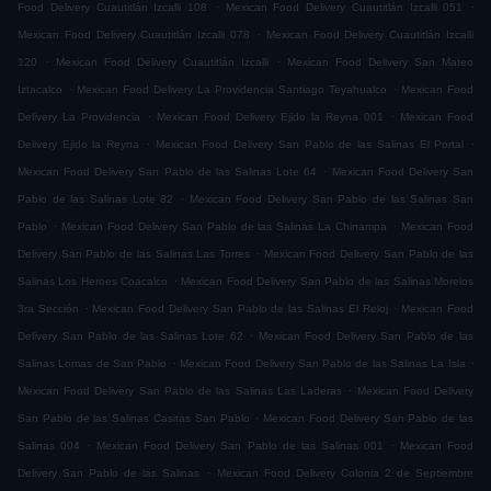
.
.
Food Delivery Cuautitlán Izcalli 108
Mexican Food Delivery Cuautitlán Izcalli 051
.
Mexican Food Delivery Cuautitlán Izcalli 078
Mexican Food Delivery Cuautitlán Izcalli
.
.
120
Mexican Food Delivery Cuautitlán Izcalli
Mexican Food Delivery San Mateo
.
.
Iztacalco
Mexican Food Delivery La Providencia Santiago Teyahualco
Mexican Food
.
.
Delivery La Providencia
Mexican Food Delivery Ejido la Reyna 001
Mexican Food
.
.
Delivery Ejido la Reyna
Mexican Food Delivery San Pablo de las Salinas El Portal
.
Mexican Food Delivery San Pablo de las Salinas Lote 64
Mexican Food Delivery San
.
Pablo de las Salinas Lote 82
Mexican Food Delivery San Pablo de las Salinas San
.
.
Pablo
Mexican Food Delivery San Pablo de las Salinas La Chinampa
Mexican Food
.
Delivery San Pablo de las Salinas Las Torres
Mexican Food Delivery San Pablo de las
.
Salinas Los Heroes Coacalco
Mexican Food Delivery San Pablo de las Salinas Morelos
.
.
3ra Sección
Mexican Food Delivery San Pablo de las Salinas El Reloj
Mexican Food
.
Delivery San Pablo de las Salinas Lote 62
Mexican Food Delivery San Pablo de las
.
.
Salinas Lomas de San Pablo
Mexican Food Delivery San Pablo de las Salinas La Isla
.
Mexican Food Delivery San Pablo de las Salinas Las Laderas
Mexican Food Delivery
.
San Pablo de las Salinas Casitas San Pablo
Mexican Food Delivery San Pablo de las
.
.
Salinas 004
Mexican Food Delivery San Pablo de las Salinas 001
Mexican Food
.
Delivery San Pablo de las Salinas
Mexican Food Delivery Colonia 2 de Septiembre