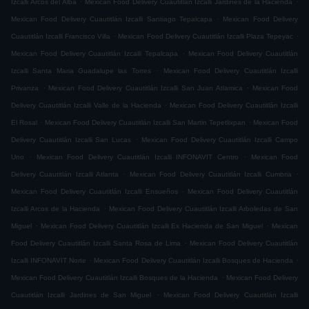
Izcalli Arcos del Alba
Mexican Food Delivery Cuautitlán Izcalli Jardines de la Hacienda
.
Mexican Food Delivery Cuautitlán Izcalli Santiago Tepalcapa
Mexican Food Delivery
.
.
Cuautitlán Izcalli Francisco Villa
Mexican Food Delivery Cuautitlán Izcalli Plaza Tepeyac
.
Mexican Food Delivery Cuautitlán Izcalli Tepalcapa
Mexican Food Delivery Cuautitlán
.
Izcalli Santa Maria Guadalupe las Torres
Mexican Food Delivery Cuautitlán Izcalli
.
.
Privanza
Mexican Food Delivery Cuautitlán Izcalli San Juan Atlamica
Mexican Food
.
Delivery Cuautitlán Izcalli Valle de la Hacienda
Mexican Food Delivery Cuautitlán Izcalli
.
.
El Rosal
Mexican Food Delivery Cuautitlán Izcalli San Martin Tepetlixpan
Mexican Food
.
Delivery Cuautitlán Izcalli San Lucas
Mexican Food Delivery Cuautitlán Izcalli Campo
.
.
Uno
Mexican Food Delivery Cuautitlán Izcalli INFONAVIT Centro
Mexican Food
.
.
Delivery Cuautitlán Izcalli Atlanta
Mexican Food Delivery Cuautitlán Izcalli Cumbria
.
Mexican Food Delivery Cuautitlán Izcalli Ensueños
Mexican Food Delivery Cuautitlán
.
Izcalli Arcos de la Hacienda
Mexican Food Delivery Cuautitlán Izcalli Arboledas de San
.
.
Miguel
Mexican Food Delivery Cuautitlán Izcalli Ex Hacienda de San Miguel
Mexican
.
Food Delivery Cuautitlán Izcalli Santa Rosa de Lima
Mexican Food Delivery Cuautitlán
.
.
Izcalli INFONAVIT Norte
Mexican Food Delivery Cuautitlán Izcalli Bosques de Hacienda
.
Mexican Food Delivery Cuautitlán Izcalli Bosques de la Hacienda
Mexican Food Delivery
.
Cuautitlán Izcalli Jardines de San Miguel
Mexican Food Delivery Cuautitlán Izcalli