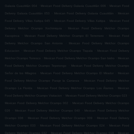
.
.
Galaxia Cuautitlán 004
Mexican Food Delivery Galaxia Cuautitlán 006
Mexican Food
.
.
Delivery Galaxia Cuautitlán 053
Mexican Food Delivery Galaxia Cuautitlán
Mexican
.
.
Food Delivery Villas Xaltipa 045
Mexican Food Delivery Villas Xaltipa
Mexican Food
.
Delivery Melchor Ocampo Xochimiquia
Mexican Food Delivery Melchor Ocampo
.
.
Xacopinca
Mexican Food Delivery Melchor Ocampo El Terremoto
Mexican Food
.
Delivery Melchor Ocampo San Antonio
Mexican Food Delivery Melchor Ocampo
.
.
Educacion
Mexican Food Delivery Melchor Ocampo Tlapala
Mexican Food Delivery
.
.
Melchor Ocampo Torresco
Mexican Food Delivery Melchor Ocampo San Isidro
Mexican
.
Food Delivery Melchor Ocampo Tepetongo
Mexican Food Delivery Melchor Ocampo
.
.
Señor de los Milagros
Mexican Food Delivery Melchor Ocampo El Mirador
Mexican
.
Food Delivery Melchor Ocampo Paraje la Carranza
Mexican Food Delivery Melchor
.
.
Ocampo La Florida
Mexican Food Delivery Melchor Ocampo Los Álamos
Mexican
.
.
Food Delivery Melchor Ocampo Visitacion
Mexican Food Delivery Melchor Ocampo 023
.
Mexican Food Delivery Melchor Ocampo 002
Mexican Food Delivery Melchor Ocampo
.
.
026
Mexican Food Delivery Melchor Ocampo 040
Mexican Food Delivery Melchor
.
.
Ocampo 036
Mexican Food Delivery Melchor Ocampo 009
Mexican Food Delivery
.
.
Melchor Ocampo 033
Mexican Food Delivery Melchor Ocampo 024
Mexican Food
.
.
Delivery Melchor Ocampo 032
Mexican Food Delivery Melchor Ocampo 018
Mexican