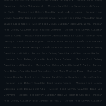
Mexican Food Delivery Cuautitlán Izcalli Cofradía San Miguel ÌII
Mexican Food Delivery
.
Cuautitlán Izcalli San Mateo Ixtacalco
Mexican Food Delivery Cuautitlán Izcalli Bosques
.
.
de Xhala
Mexican Food Delivery Cuautitlán Izcalli Ejido el Socoro
Mexican Food
.
Delivery Cuautitlán Izcalli San Sebastian Xhala
Mexican Food Delivery Cuautitlán Izcalli
.
.
Joaquin Lopez Negrete
Mexican Food Delivery Cuautitlán Izcalli Loma Bonita
Mexican
.
Food Delivery Cuautitlán Izcalli Industrial Cuamatla
Mexican Food Delivery Cuautitlán
.
.
Izcalli El Cerrito
Mexican Food Delivery Cuautitlán Izcalli La Capilla
Mexican Food
.
Delivery Cuautitlán Izcalli El Nopalito
Mexican Food Delivery Cuautitlán Izcalli Industrial
.
.
Xhala
Mexican Food Delivery Cuautitlán Izcalli Vista Hermosa
Mexican Food Delivery
.
Cuautitlán Izcalli Jaltipa
Mexican Food Delivery Cuautitlán Izcalli San Lorenzo Rio Tenco
.
.
Mexican Food Delivery Cuautitlán Izcalli Santa Barbara
Mexican Food Delivery
.
.
Cuautitlán Izcalli San Isidro
Mexican Food Delivery Cuautitlán Izcalli El Sabino
Mexican
.
Food Delivery Cuautitlán Izcalli Generalísimo José María Morelos y Pavón
Mexican Food
.
Delivery Cuautitlán Izcalli La Luz
Mexican Food Delivery Cuautitlán Izcalli Las Conchitas
.
.
Mexican Food Delivery Cuautitlán Izcalli Centro Urbano
Mexican Food Delivery
.
Cuautitlán Izcalli Bosques del Alba
Mexican Food Delivery Cuautitlán Izcalli Luis
.
.
Echeverria
Mexican Food Delivery Cuautitlán Izcalli Ex Hacienda San Jose
Mexican
.
Food Delivery Cuautitlán Izcalli Jardines del Alba 2
Mexican Food Delivery Cuautitlán
.
.