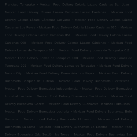
.
.
Francisco Tenopalco
Mexican Food Delivery Colonia Lázaro Cárdenas San Juan
.
Mexican Food Delivery Colonia Lázaro Cárdenas Lázaro Cárdenas
Mexican Food
.
Delivery Colonia Lázaro Cárdenas Cueyamil
Mexican Food Delivery Colonia Lázaro
.
.
Cárdenas Los Reyes
Mexican Food Delivery Colonia Lázaro Cárdenas 030
Mexican
.
Food Delivery Colonia Lázaro Cárdenas 051
Mexican Food Delivery Colonia Lázaro
.
.
Cárdenas 008
Mexican Food Delivery Colonia Lázaro Cárdenas
Mexican Food
.
.
Delivery Lomas de Tenopalco 010
Mexican Food Delivery Lomas de Tenopalco 011
.
Mexican Food Delivery Lomas de Tenopalco 008
Mexican Food Delivery Lomas de
.
.
Tenopalco 005
Mexican Food Delivery Lomas de Tenopalco
Mexican Food Delivery
.
.
Mexico City
Mexican Food Delivery Buenavista Los Reyes
Mexican Food Delivery
.
.
Buenavista Bosques de Tultitlan
Mexican Food Delivery Buenavista Electricistas
.
Mexican Food Delivery Buenavista Independencia
Mexican Food Delivery Buenavista
.
.
Industrial Lecheria
Mexican Food Delivery Buenavista Sin Nombre
Mexican Food
.
.
Delivery Buenavista Cocem
Mexican Food Delivery Buenavista Recursos Hidraulicos
.
Mexican Food Delivery Buenavista Lecheria
Mexican Food Delivery Buenavista Bello
.
.
Horizonte
Mexican Food Delivery Buenavista El Fresno
Mexican Food Delivery
.
.
Buenavista La Loma
Mexican Food Delivery Buenavista La Libertad
Mexican Food
.
Delivery Buenavista 2da Sección las Torres
Mexican Food Delivery Buenavista San