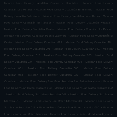
.
Mexican Food Delivery Cuautitlán Paseos de Cuautitlan
Mexican Food Delivery
.
.
Cuautitlán Los Morales
Mexican Food Delivery Cuautitlán El Infiernillo
Mexican Food
.
.
Delivery Cuautitlán Villa Jardin
Mexican Food Delivery Cuautitlán Loma Bonita
Mexican
.
.
Food Delivery Cuautitlán El Partidor
Mexican Food Delivery Cuautitlán Necapa
.
.
Mexican Food Delivery Cuautitlán Centro
Mexican Food Delivery Cuautitlán La Palma
.
Mexican Food Delivery Cuautitlán Puente Jabonero
Mexican Food Delivery Cuautitlán El
.
.
.
Cerrito
Mexican Food Delivery Cuautitlán 029
Mexican Food Delivery Cuautitlán 49
.
.
Mexican Food Delivery Cuautitlán 005
Mexican Food Delivery Cuautitlán 041
Mexican
.
.
Food Delivery Cuautitlán 010
Mexican Food Delivery Cuautitlán 003
Mexican Food
.
.
Delivery Cuautitlán 034
Mexican Food Delivery Cuautitlán 008
Mexican Food Delivery
.
.
Cuautitlán 001
Mexican Food Delivery Cuautitlán 065
Mexican Food Delivery
.
.
Cuautitlán 063
Mexican Food Delivery Cuautitlán 037
Mexican Food Delivery
.
.
Cuautitlán
Mexican Food Delivery San Mateo Ixtacalco San Sebastian Xhala
Mexican
.
Food Delivery San Mateo Ixtacalco 003
Mexican Food Delivery San Mateo Ixtacalco 002
.
.
Mexican Food Delivery San Mateo Ixtacalco 009
Mexican Food Delivery San Mateo
.
.
Ixtacalco 010
Mexican Food Delivery San Mateo Ixtacalco 001
Mexican Food Delivery
.
.
San Mateo Ixtacalco 011
Mexican Food Delivery San Mateo Ixtacalco 006
Mexican
.
Food Delivery San Mateo Ixtacalco
Mexican Food Delivery Ciudad de México Joyas de