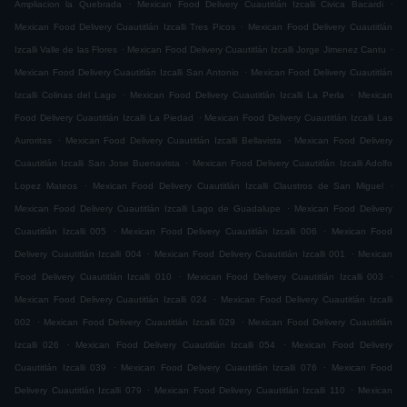
.
.
Ampliacion la Quebrada
Mexican Food Delivery Cuautitlán Izcalli Civica Bacardi
.
Mexican Food Delivery Cuautitlán Izcalli Tres Picos
Mexican Food Delivery Cuautitlán
.
.
Izcalli Valle de las Flores
Mexican Food Delivery Cuautitlán Izcalli Jorge Jimenez Cantu
.
Mexican Food Delivery Cuautitlán Izcalli San Antonio
Mexican Food Delivery Cuautitlán
.
.
Izcalli Colinas del Lago
Mexican Food Delivery Cuautitlán Izcalli La Perla
Mexican
.
Food Delivery Cuautitlán Izcalli La Piedad
Mexican Food Delivery Cuautitlán Izcalli Las
.
.
Auroritas
Mexican Food Delivery Cuautitlán Izcalli Bellavista
Mexican Food Delivery
.
Cuautitlán Izcalli San Jose Buenavista
Mexican Food Delivery Cuautitlán Izcalli Adolfo
.
.
Lopez Mateos
Mexican Food Delivery Cuautitlán Izcalli Claustros de San Miguel
.
Mexican Food Delivery Cuautitlán Izcalli Lago de Guadalupe
Mexican Food Delivery
.
.
Cuautitlán Izcalli 005
Mexican Food Delivery Cuautitlán Izcalli 006
Mexican Food
.
.
Delivery Cuautitlán Izcalli 004
Mexican Food Delivery Cuautitlán Izcalli 001
Mexican
.
.
Food Delivery Cuautitlán Izcalli 010
Mexican Food Delivery Cuautitlán Izcalli 003
.
Mexican Food Delivery Cuautitlán Izcalli 024
Mexican Food Delivery Cuautitlán Izcalli
.
.
002
Mexican Food Delivery Cuautitlán Izcalli 029
Mexican Food Delivery Cuautitlán
.
.
Izcalli 026
Mexican Food Delivery Cuautitlán Izcalli 054
Mexican Food Delivery
.
.
Cuautitlán Izcalli 039
Mexican Food Delivery Cuautitlán Izcalli 076
Mexican Food
.
.
Delivery Cuautitlán Izcalli 079
Mexican Food Delivery Cuautitlán Izcalli 110
Mexican