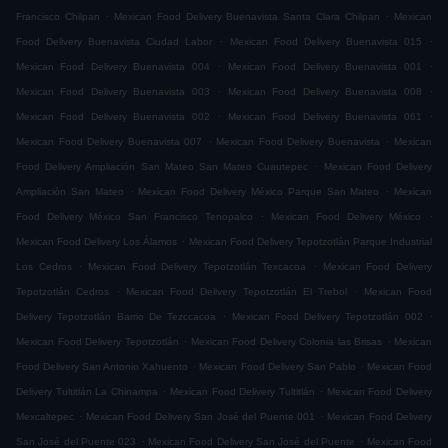
.
.
Francisco Chilpan
Mexican Food Delivery Buenavista Santa Clara Chilpan
Mexican
.
.
Food Delivery Buenavista Ciudad Labor
Mexican Food Delivery Buenavista 015
.
.
Mexican Food Delivery Buenavista 004
Mexican Food Delivery Buenavista 001
.
.
Mexican Food Delivery Buenavista 003
Mexican Food Delivery Buenavista 008
.
.
Mexican Food Delivery Buenavista 002
Mexican Food Delivery Buenavista 061
.
.
Mexican Food Delivery Buenavista 007
Mexican Food Delivery Buenavista
Mexican
.
Food Delivery Ampliación San Mateo San Mateo Cuautepec
Mexican Food Delivery
.
.
Ampliación San Mateo
Mexican Food Delivery México Parque San Mateo
Mexican
.
.
Food Delivery México San Francisco Tenopalco
Mexican Food Delivery México
.
Mexican Food Delivery Los Álamos
Mexican Food Delivery Tepotzotlán Parque Industrial
.
.
Los Cedros
Mexican Food Delivery Tepotzotlán Texcacoa
Mexican Food Delivery
.
.
Tepotzotlán Cedros
Mexican Food Delivery Tepotzotlán El Trebol
Mexican Food
.
.
Delivery Tepotzotlán Barrio De Tezccacoa
Mexican Food Delivery Tepotzotlán 002
.
.
Mexican Food Delivery Tepotzotlán
Mexican Food Delivery Colonia las Brisas
Mexican
.
.
Food Delivery San Antonio Xahuento
Mexican Food Delivery San Pablo
Mexican Food
.
.
Delivery Tultitlán La Chinampa
Mexican Food Delivery Tultitlán
Mexican Food Delivery
.
.
Mexcaltepec
Mexican Food Delivery San José del Puente 001
Mexican Food Delivery
.
.
San José del Puente 023
Mexican Food Delivery San José del Puente
Mexican Food