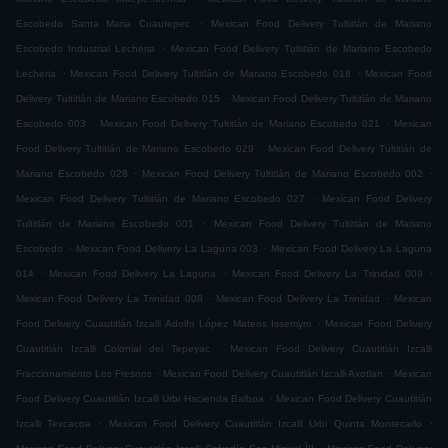
.
Escobedo Santa Maria Cuautepec
Mexican Food Delivery Tultitlán de Mariano
.
Escobedo Industrial Lecheria
Mexican Food Delivery Tultitlán de Mariano Escobedo
.
.
Lecheria
Mexican Food Delivery Tultitlán de Mariano Escobedo 018
Mexican Food
.
Delivery Tultitlán de Mariano Escobedo 015
Mexican Food Delivery Tultitlán de Mariano
.
.
Escobedo 003
Mexican Food Delivery Tultitlán de Mariano Escobedo 021
Mexican
.
Food Delivery Tultitlán de Mariano Escobedo 029
Mexican Food Delivery Tultitlán de
.
.
Mariano Escobedo 028
Mexican Food Delivery Tultitlán de Mariano Escobedo 002
.
Mexican Food Delivery Tultitlán de Mariano Escobedo 027
Mexican Food Delivery
.
Tultitlán de Mariano Escobedo 001
Mexican Food Delivery Tultitlán de Mariano
.
.
Escobedo
Mexican Food Delivery La Laguna 003
Mexican Food Delivery La Laguna
.
.
.
014
Mexican Food Delivery La Laguna
Mexican Food Delivery La Trinidad 009
.
.
Mexican Food Delivery La Trinidad 008
Mexican Food Delivery La Trinidad
Mexican
.
Food Delivery Cuautitlán Izcalli Adolfo López Mateos Issemym
Mexican Food Delivery
.
Cuautitlán Izcalli Colonial del Tepeyac
Mexican Food Delivery Cuautitlán Izcalli
.
.
Fraccionamiento Los Fresnos
Mexican Food Delivery Cuautitlán Izcalli Axotlan
Mexican
.
Food Delivery Cuautitlán Izcalli Urbi Hacienda Balboa
Mexican Food Delivery Cuautitlán
.
.
Izcalli Texcacoa
Mexican Food Delivery Cuautitlán Izcalli Urbi Quinta Montecarlo
.