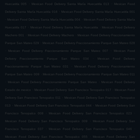
.
.
Huecatitla 005
Mexican Food Delivery Santa María Huecatitla 013
Mexican Food
.
Delivery Santa María Huecatitla 016
Mexican Food Delivery Santa María Huecatitla 001
.
.
Mexican Food Delivery Santa María Huecatitla 004
Mexican Food Delivery Santa María
.
.
Huecatitla 017
Mexican Food Delivery Santa María Huecatitla
Mexican Food Delivery
.
.
Machero 001
Mexican Food Delivery Machero
Mexican Food Delivery Fraccionamiento
.
Parque San Mateo 029
Mexican Food Delivery Fraccionamiento Parque San Mateo 028
.
.
Mexican Food Delivery Fraccionamiento Parque San Mateo 007
Mexican Food
.
Delivery Fraccionamiento Parque San Mateo 034
Mexican Food Delivery
.
Fraccionamiento Parque San Mateo 031
Mexican Food Delivery Fraccionamiento
.
Parque San Mateo 009
Mexican Food Delivery Fraccionamiento Parque San Mateo 011
.
.
Mexican Food Delivery Fraccionamiento Parque San Mateo
Mexican Food Delivery
.
.
Estado de mexico
Mexican Food Delivery San Francisco Tenopalco 017
Mexican Food
.
Delivery San Francisco Tenopalco 011
Mexican Food Delivery San Francisco Tenopalco
.
.
013
Mexican Food Delivery San Francisco Tenopalco 044
Mexican Food Delivery San
.
.
Francisco Tenopalco 008
Mexican Food Delivery San Francisco Tenopalco 023
.
Mexican Food Delivery San Francisco Tenopalco 009
Mexican Food Delivery San
.
.
Francisco Tenopalco 037
Mexican Food Delivery San Francisco Tenopalco 046
.
Mexican Food Delivery San Francisco Tenopalco 055
Mexican Food Delivery San