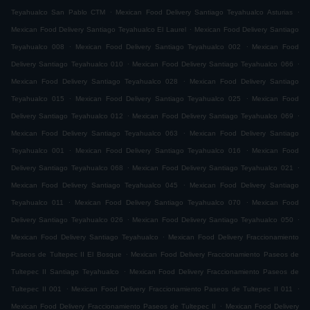
.
.
Teyahualco San Pablo CTM
Mexican Food Delivery Santiago Teyahualco Asturias
.
Mexican Food Delivery Santiago Teyahualco El Laurel
Mexican Food Delivery Santiago
.
.
Teyahualco 008
Mexican Food Delivery Santiago Teyahualco 002
Mexican Food
.
.
Delivery Santiago Teyahualco 010
Mexican Food Delivery Santiago Teyahualco 066
.
Mexican Food Delivery Santiago Teyahualco 028
Mexican Food Delivery Santiago
.
.
Teyahualco 015
Mexican Food Delivery Santiago Teyahualco 025
Mexican Food
.
.
Delivery Santiago Teyahualco 012
Mexican Food Delivery Santiago Teyahualco 069
.
Mexican Food Delivery Santiago Teyahualco 063
Mexican Food Delivery Santiago
.
.
Teyahualco 001
Mexican Food Delivery Santiago Teyahualco 016
Mexican Food
.
.
Delivery Santiago Teyahualco 068
Mexican Food Delivery Santiago Teyahualco 021
.
Mexican Food Delivery Santiago Teyahualco 045
Mexican Food Delivery Santiago
.
.
Teyahualco 011
Mexican Food Delivery Santiago Teyahualco 070
Mexican Food
.
.
Delivery Santiago Teyahualco 026
Mexican Food Delivery Santiago Teyahualco 050
.
Mexican Food Delivery Santiago Teyahualco
Mexican Food Delivery Fraccionamiento
.
Paseos de Tultepec II El Bosque
Mexican Food Delivery Fraccionamiento Paseos de
.
Tultepec II Santiago Teyahualco
Mexican Food Delivery Fraccionamiento Paseos de
.
.
Tultepec II 001
Mexican Food Delivery Fraccionamiento Paseos de Tultepec II 011
.
Mexican Food Delivery Fraccionamiento Paseos de Tultepec II
Mexican Food Delivery