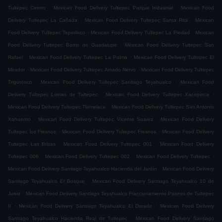
.
.
Tultepec Centro
Mexican Food Delivery Tultepec Parque Industrial
Mexican Food
.
.
Delivery Tultepec La Cañada
Mexican Food Delivery Tultepec Santa Rita
Mexican
.
.
Food Delivery Tultepec Tepetlixco
Mexican Food Delivery Tultepec La Piedad
Mexican
.
Food Delivery Tultepec Barrio de Guadalupe
Mexican Food Delivery Tultepec San
.
.
Rafael
Mexican Food Delivery Tultepec La Palma
Mexican Food Delivery Tultepec El
.
.
Mirador
Mexican Food Delivery Tultepec Amado Nervo
Mexican Food Delivery Tultepec
.
.
Trigotenco
Mexican Food Delivery Tultepec Santiago Teyahualco
Mexican Food
.
.
Delivery Tultepec Lomas de Tultepec
Mexican Food Delivery Tultepec Xacopinca
.
Mexican Food Delivery Tultepec Tlamelaca
Mexican Food Delivery Tultepec San Antonio
.
.
Xahuento
Mexican Food Delivery Tultepec Vicente Suarez
Mexican Food Delivery
.
.
Tultepec los Fresnos
Mexican Food Delivery Tultepec Fresnos
Mexican Food Delivery
.
.
Tultepec Las Brisas
Mexican Food Delivery Tultepec 001
Mexican Food Delivery
.
.
.
Tultepec 006
Mexican Food Delivery Tultepec 002
Mexican Food Delivery Tultepec
.
Mexican Food Delivery Santiago Teyahualco Hacienda del Jardín
Mexican Food Delivery
.
Santiago Teyahualco El Bosque
Mexican Food Delivery Santiago Teyahualco 10 de
.
Junio
Mexican Food Delivery Santiago Teyahualco Fraccionamiento Paseos de Tultepec
.
.
II
Mexican Food Delivery Santiago Teyahualco El Dorado
Mexican Food Delivery
.
Santiago Teyahualco Hacienda Real de Tultepec
Mexican Food Delivery Santiago