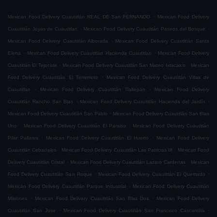
.
Mexican Food Delivery Cuautitlán REAL DE San FERNANDO
Mexican Food Delivery
.
.
Cuautitlán Joyas de Cuautitlan
Mexican Food Delivery Cuautitlán Paseos del Bosque
.
Mexican Food Delivery Cuautitlán Alborada
Mexican Food Delivery Cuautitlán Santa
.
.
Elena
Mexican Food Delivery Cuautitlán Hacienda Cuautitlan
Mexican Food Delivery
.
.
Cuautitlán El Tejocote
Mexican Food Delivery Cuautitlán San Mateo Ixtacalco
Mexican
.
Food Delivery Cuautitlán El Terremoto
Mexican Food Delivery Cuautitlán Villas de
.
.
Cuautitlan
Mexican Food Delivery Cuautitlán Tlaltepan
Mexican Food Delivery
.
.
Cuautitlán Rancho San Blas
Mexican Food Delivery Cuautitlán Hacienda del Jardín
.
Mexican Food Delivery Cuautitlán San Pablo
Mexican Food Delivery Cuautitlán San Blas
.
.
Uno
Mexican Food Delivery Cuautitlán El Paraiso
Mexican Food Delivery Cuautitlán
.
.
Pilar Pallares
Mexican Food Delivery Cuautitlán El Huerto
Mexican Food Delivery
.
.
Cuautitlán Cebadales
Mexican Food Delivery Cuautitlán Las Patricias III
Mexican Food
.
.
Delivery Cuautitlán Cristal
Mexican Food Delivery Cuautitlán Lazaro Cardenas
Mexican
.
.
Food Delivery Cuautitlán San Roque
Mexican Food Delivery Cuautitlán El Quemado
.
Mexican Food Delivery Cuautitlán Parque Industrial
Mexican Food Delivery Cuautitlán
.
.
Misiones
Mexican Food Delivery Cuautitlán San Blas Dos
Mexican Food Delivery
.
.
Cuautitlán San Jose
Mexican Food Delivery Cuautitlán San Francisco Cascantitla