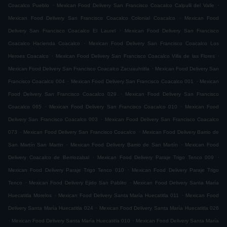
.
.
Coacalco Pueblo
Mexican Food Delivery San Francisco Coacalco Calpulli del Valle
.
Mexican Food Delivery San Francisco Coacalco Colonial Coacalco
Mexican Food
.
Delivery San Francisco Coacalco El Laurel
Mexican Food Delivery San Francisco
.
Coacalco Hacienda Coacalco
Mexican Food Delivery San Francisco Coacalco Los
.
.
Heroes Coacalco
Mexican Food Delivery San Francisco Coacalco Villa de las Flores
.
Mexican Food Delivery San Francisco Coacalco Zacuauhtitla
Mexican Food Delivery San
.
.
Francisco Coacalco 004
Mexican Food Delivery San Francisco Coacalco 001
Mexican
.
Food Delivery San Francisco Coacalco 029
Mexican Food Delivery San Francisco
.
.
Coacalco 065
Mexican Food Delivery San Francisco Coacalco 010
Mexican Food
.
Delivery San Francisco Coacalco 003
Mexican Food Delivery San Francisco Coacalco
.
.
073
Mexican Food Delivery San Francisco Coacalco
Mexican Food Delivery Barrio de
.
.
San Martín San Martin
Mexican Food Delivery Barrio de San Martín
Mexican Food
.
.
Delivery Coacalco de Berriozabal
Mexican Food Delivery Paraje Trigo Tenco 009
.
Mexican Food Delivery Paraje Trigo Tenco 010
Mexican Food Delivery Paraje Trigo
.
.
Tenco
Mexican Food Delivery Ejido San Pablito
Mexican Food Delivery Santa María
.
.
Huecatitla Morelos
Mexican Food Delivery Santa María Huecatitla 011
Mexican Food
.
Delivery Santa María Huecatitla 024
Mexican Food Delivery Santa María Huecatitla 026
.
.
Mexican Food Delivery Santa María Huecatitla 010
Mexican Food Delivery Santa María