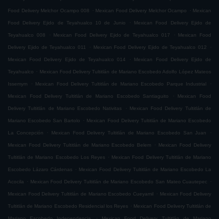
.
.
Food Delivery Melchor Ocampo 008
Mexican Food Delivery Melchor Ocampo
Mexican
.
Food Delivery Ejido de Teyahualco 10 de Junio
Mexican Food Delivery Ejido de
.
.
Teyahualco 008
Mexican Food Delivery Ejido de Teyahualco 017
Mexican Food
.
.
Delivery Ejido de Teyahualco 011
Mexican Food Delivery Ejido de Teyahualco 012
.
Mexican Food Delivery Ejido de Teyahualco 014
Mexican Food Delivery Ejido de
.
Teyahualco
Mexican Food Delivery Tultitlán de Mariano Escobedo Adolfo López Mateos
.
.
Issemym
Mexican Food Delivery Tultitlán de Mariano Escobedo Parque Industrial
.
Mexican Food Delivery Tultitlán de Mariano Escobedo Santiaguito
Mexican Food
.
Delivery Tultitlán de Mariano Escobedo Nativitas
Mexican Food Delivery Tultitlán de
.
Mariano Escobedo San Bartolo
Mexican Food Delivery Tultitlán de Mariano Escobedo
.
.
La Concepción
Mexican Food Delivery Tultitlán de Mariano Escobedo San Juan
.
Mexican Food Delivery Tultitlán de Mariano Escobedo Belem
Mexican Food Delivery
.
Tultitlán de Mariano Escobedo Los Reyes
Mexican Food Delivery Tultitlán de Mariano
.
Escobedo Lázaro Cárdenas
Mexican Food Delivery Tultitlán de Mariano Escobedo La
.
.
Acocila
Mexican Food Delivery Tultitlán de Mariano Escobedo San Mateo Cuautepec
.
Mexican Food Delivery Tultitlán de Mariano Escobedo Cueyamil
Mexican Food Delivery
.
Tultitlán de Mariano Escobedo Residencial los Reyes
Mexican Food Delivery Tultitlán de
.
Mariano Escobedo Independencia
Mexican Food Delivery Tultitlán de Mariano