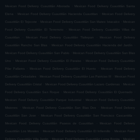
.
Mexican Food Delivery Cuautitlán Alborada
Mexican Food Delivery Cuautitlán Santa
.
.
Elena
Mexican Food Delivery Cuautitlán Hacienda Cuautitlan
Mexican Food Delivery
.
.
Cuautitlán El Tejocote
Mexican Food Delivery Cuautitlán San Mateo Ixtacalco
Mexican
.
Food Delivery Cuautitlán El Terremoto
Mexican Food Delivery Cuautitlán Villas de
.
.
Cuautitlan
Mexican Food Delivery Cuautitlán Tlaltepan
Mexican Food Delivery
.
.
Cuautitlán Rancho San Blas
Mexican Food Delivery Cuautitlán Hacienda del Jardín
.
Mexican Food Delivery Cuautitlán San Pablo
Mexican Food Delivery Cuautitlán San Blas
.
.
Uno
Mexican Food Delivery Cuautitlán El Paraiso
Mexican Food Delivery Cuautitlán
.
.
Pilar Pallares
Mexican Food Delivery Cuautitlán El Huerto
Mexican Food Delivery
.
.
Cuautitlán Cebadales
Mexican Food Delivery Cuautitlán Las Patricias III
Mexican Food
.
.
Delivery Cuautitlán Cristal
Mexican Food Delivery Cuautitlán Lazaro Cardenas
Mexican
.
.
Food Delivery Cuautitlán San Roque
Mexican Food Delivery Cuautitlán El Quemado
.
Mexican Food Delivery Cuautitlán Parque Industrial
Mexican Food Delivery Cuautitlán
.
.
Misiones
Mexican Food Delivery Cuautitlán San Blas Dos
Mexican Food Delivery
.
.
Cuautitlán San Jose
Mexican Food Delivery Cuautitlán San Francisco Cascantitla
.
Mexican Food Delivery Cuautitlán Paseos de Cuautitlan
Mexican Food Delivery
.
.
Cuautitlán Los Morales
Mexican Food Delivery Cuautitlán El Infiernillo
Mexican Food
.
.
Delivery Cuautitlán Villa Jardin
Mexican Food Delivery Cuautitlán Loma Bonita
Mexican