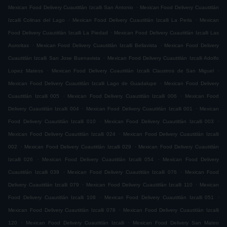
.
Mexican Food Delivery Cuautitlán Izcalli San Antonio
Mexican Food Delivery Cuautitlán
.
.
Izcalli Colinas del Lago
Mexican Food Delivery Cuautitlán Izcalli La Perla
Mexican
.
Food Delivery Cuautitlán Izcalli La Piedad
Mexican Food Delivery Cuautitlán Izcalli Las
.
.
Auroritas
Mexican Food Delivery Cuautitlán Izcalli Bellavista
Mexican Food Delivery
.
Cuautitlán Izcalli San Jose Buenavista
Mexican Food Delivery Cuautitlán Izcalli Adolfo
.
.
Lopez Mateos
Mexican Food Delivery Cuautitlán Izcalli Claustros de San Miguel
.
Mexican Food Delivery Cuautitlán Izcalli Lago de Guadalupe
Mexican Food Delivery
.
.
Cuautitlán Izcalli 005
Mexican Food Delivery Cuautitlán Izcalli 006
Mexican Food
.
.
Delivery Cuautitlán Izcalli 004
Mexican Food Delivery Cuautitlán Izcalli 001
Mexican
.
.
Food Delivery Cuautitlán Izcalli 010
Mexican Food Delivery Cuautitlán Izcalli 003
.
Mexican Food Delivery Cuautitlán Izcalli 024
Mexican Food Delivery Cuautitlán Izcalli
.
.
002
Mexican Food Delivery Cuautitlán Izcalli 029
Mexican Food Delivery Cuautitlán
.
.
Izcalli 026
Mexican Food Delivery Cuautitlán Izcalli 054
Mexican Food Delivery
.
.
Cuautitlán Izcalli 039
Mexican Food Delivery Cuautitlán Izcalli 076
Mexican Food
.
.
Delivery Cuautitlán Izcalli 079
Mexican Food Delivery Cuautitlán Izcalli 110
Mexican
.
.
Food Delivery Cuautitlán Izcalli 108
Mexican Food Delivery Cuautitlán Izcalli 051
.
Mexican Food Delivery Cuautitlán Izcalli 078
Mexican Food Delivery Cuautitlán Izcalli
.
.
120
Mexican Food Delivery Cuautitlán Izcalli
Mexican Food Delivery San Mateo