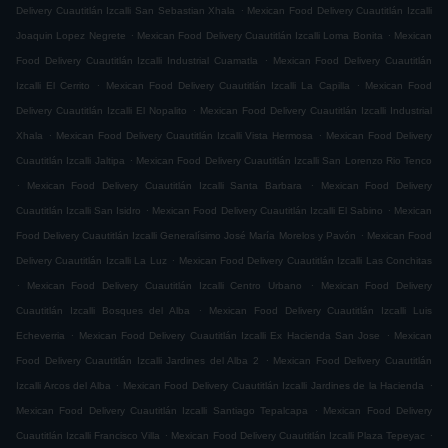
.
Delivery Cuautitlán Izcalli San Sebastian Xhala
Mexican Food Delivery Cuautitlán Izcalli
.
.
Joaquin Lopez Negrete
Mexican Food Delivery Cuautitlán Izcalli Loma Bonita
Mexican
.
Food Delivery Cuautitlán Izcalli Industrial Cuamatla
Mexican Food Delivery Cuautitlán
.
.
Izcalli El Cerrito
Mexican Food Delivery Cuautitlán Izcalli La Capilla
Mexican Food
.
Delivery Cuautitlán Izcalli El Nopalito
Mexican Food Delivery Cuautitlán Izcalli Industrial
.
.
Xhala
Mexican Food Delivery Cuautitlán Izcalli Vista Hermosa
Mexican Food Delivery
.
Cuautitlán Izcalli Jaltipa
Mexican Food Delivery Cuautitlán Izcalli San Lorenzo Rio Tenco
.
.
Mexican Food Delivery Cuautitlán Izcalli Santa Barbara
Mexican Food Delivery
.
.
Cuautitlán Izcalli San Isidro
Mexican Food Delivery Cuautitlán Izcalli El Sabino
Mexican
.
Food Delivery Cuautitlán Izcalli Generalísimo José María Morelos y Pavón
Mexican Food
.
Delivery Cuautitlán Izcalli La Luz
Mexican Food Delivery Cuautitlán Izcalli Las Conchitas
.
.
Mexican Food Delivery Cuautitlán Izcalli Centro Urbano
Mexican Food Delivery
.
Cuautitlán Izcalli Bosques del Alba
Mexican Food Delivery Cuautitlán Izcalli Luis
.
.
Echeverria
Mexican Food Delivery Cuautitlán Izcalli Ex Hacienda San Jose
Mexican
.
Food Delivery Cuautitlán Izcalli Jardines del Alba 2
Mexican Food Delivery Cuautitlán
.
.
Izcalli Arcos del Alba
Mexican Food Delivery Cuautitlán Izcalli Jardines de la Hacienda
.
Mexican Food Delivery Cuautitlán Izcalli Santiago Tepalcapa
Mexican Food Delivery
.
.
Cuautitlán Izcalli Francisco Villa
Mexican Food Delivery Cuautitlán Izcalli Plaza Tepeyac