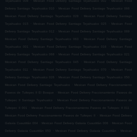
Teyahualco 008
Mexican Food Delivery Santiago Teyahualco 002
Mexican Food
.
.
Delivery Santiago Teyahualco 010
Mexican Food Delivery Santiago Teyahualco 066
.
Mexican Food Delivery Santiago Teyahualco 028
Mexican Food Delivery Santiago
.
.
Teyahualco 015
Mexican Food Delivery Santiago Teyahualco 025
Mexican Food
.
.
Delivery Santiago Teyahualco 012
Mexican Food Delivery Santiago Teyahualco 069
.
Mexican Food Delivery Santiago Teyahualco 063
Mexican Food Delivery Santiago
.
.
Teyahualco 001
Mexican Food Delivery Santiago Teyahualco 016
Mexican Food
.
.
Delivery Santiago Teyahualco 068
Mexican Food Delivery Santiago Teyahualco 021
.
Mexican Food Delivery Santiago Teyahualco 045
Mexican Food Delivery Santiago
.
.
Teyahualco 011
Mexican Food Delivery Santiago Teyahualco 070
Mexican Food
.
.
Delivery Santiago Teyahualco 026
Mexican Food Delivery Santiago Teyahualco 050
.
Mexican Food Delivery Santiago Teyahualco
Mexican Food Delivery Fraccionamiento
.
Paseos de Tultepec II El Bosque
Mexican Food Delivery Fraccionamiento Paseos de
.
Tultepec II Santiago Teyahualco
Mexican Food Delivery Fraccionamiento Paseos de
.
.
Tultepec II 001
Mexican Food Delivery Fraccionamiento Paseos de Tultepec II 011
.
Mexican Food Delivery Fraccionamiento Paseos de Tultepec II
Mexican Food Delivery
.
.
Galaxia Cuautitlán 004
Mexican Food Delivery Galaxia Cuautitlán 006
Mexican Food
.
.
Delivery Galaxia Cuautitlán 053
Mexican Food Delivery Galaxia Cuautitlán
Mexican