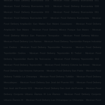
Mexican Food Delivery Buenavista 004
Mexican Food Delivery Buenavista 001
.
.
Mexican Food Delivery Buenavista 003
Mexican Food Delivery Buenavista 008
.
.
Mexican Food Delivery Buenavista 002
Mexican Food Delivery Buenavista 061
.
.
Mexican Food Delivery Buenavista 007
Mexican Food Delivery Buenavista
Mexican
.
Food Delivery Ampliación San Mateo San Mateo Cuautepec
Mexican Food Delivery
.
.
Ampliación San Mateo
Mexican Food Delivery México Parque San Mateo
Mexican
.
.
Food Delivery México San Francisco Tenopalco
Mexican Food Delivery México
.
Mexican Food Delivery Los Álamos
Mexican Food Delivery Tepotzotlán Parque Industrial
.
.
Los Cedros
Mexican Food Delivery Tepotzotlán Texcacoa
Mexican Food Delivery
.
.
Tepotzotlán Cedros
Mexican Food Delivery Tepotzotlán El Trebol
Mexican Food
.
.
Delivery Tepotzotlán Barrio De Tezccacoa
Mexican Food Delivery Tepotzotlán 002
.
.
Mexican Food Delivery Tepotzotlán
Mexican Food Delivery Colonia las Brisas
Mexican
.
.
Food Delivery San Antonio Xahuento
Mexican Food Delivery San Pablo
Mexican Food
.
.
Delivery Tultitlán La Chinampa
Mexican Food Delivery Tultitlán
Mexican Food Delivery
.
.
Mexcaltepec
Mexican Food Delivery San José del Puente 001
Mexican Food Delivery
.
.
San José del Puente 023
Mexican Food Delivery San José del Puente
Mexican Food
.
Delivery Conjunto Urbano Álamos III Los Álamos
Mexican Food Delivery Conjunto
.
.
Urbano Álamos III
Mexican Food Delivery Las Chinampas La Chinampa
Mexican Food