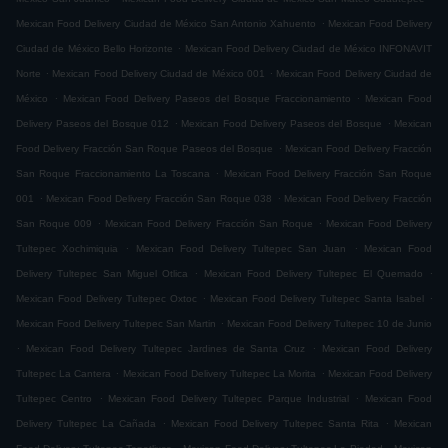
.
Mexican Food Delivery Ciudad de México San Antonio Xahuento
Mexican Food Delivery
.
Ciudad de México Bello Horizonte
Mexican Food Delivery Ciudad de México INFONAVIT
.
.
Norte
Mexican Food Delivery Ciudad de México 001
Mexican Food Delivery Ciudad de
.
.
México
Mexican Food Delivery Paseos del Bosque Fraccionamiento
Mexican Food
.
.
Delivery Paseos del Bosque 012
Mexican Food Delivery Paseos del Bosque
Mexican
.
Food Delivery Fracción San Roque Paseos del Bosque
Mexican Food Delivery Fracción
.
San Roque Fraccionamiento La Toscana
Mexican Food Delivery Fracción San Roque
.
.
001
Mexican Food Delivery Fracción San Roque 038
Mexican Food Delivery Fracción
.
.
San Roque 009
Mexican Food Delivery Fracción San Roque
Mexican Food Delivery
.
.
Tultepec Xochimiquia
Mexican Food Delivery Tultepec San Juan
Mexican Food
.
.
Delivery Tultepec San Miguel Otlica
Mexican Food Delivery Tultepec El Quemado
.
.
Mexican Food Delivery Tultepec Oxtoc
Mexican Food Delivery Tultepec Santa Isabel
.
Mexican Food Delivery Tultepec San Martin
Mexican Food Delivery Tultepec 10 de Junio
.
.
Mexican Food Delivery Tultepec Jardines de Santa Cruz
Mexican Food Delivery
.
.
Tultepec La Cantera
Mexican Food Delivery Tultepec La Morita
Mexican Food Delivery
.
.
Tultepec Centro
Mexican Food Delivery Tultepec Parque Industrial
Mexican Food
.
.
Delivery Tultepec La Cañada
Mexican Food Delivery Tultepec Santa Rita
Mexican
.
.