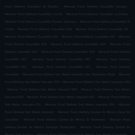
.
.
Food Delivery Cuautitlán El Partidor
Mexican Food Delivery Cuautitlán Necapa
.
.
Mexican Food Delivery Cuautitlán Centro
Mexican Food Delivery Cuautitlán La Palma
.
Mexican Food Delivery Cuautitlán Puente Jabonero
Mexican Food Delivery Cuautitlán El
.
.
.
Cerrito
Mexican Food Delivery Cuautitlán 029
Mexican Food Delivery Cuautitlán 49
.
.
Mexican Food Delivery Cuautitlán 005
Mexican Food Delivery Cuautitlán 041
Mexican
.
.
Food Delivery Cuautitlán 010
Mexican Food Delivery Cuautitlán 003
Mexican Food
.
.
Delivery Cuautitlán 034
Mexican Food Delivery Cuautitlán 008
Mexican Food Delivery
.
.
Cuautitlán 001
Mexican Food Delivery Cuautitlán 065
Mexican Food Delivery
.
.
Cuautitlán 063
Mexican Food Delivery Cuautitlán 037
Mexican Food Delivery
.
.
Cuautitlán
Mexican Food Delivery San Mateo Ixtacalco San Sebastian Xhala
Mexican
.
Food Delivery San Mateo Ixtacalco 003
Mexican Food Delivery San Mateo Ixtacalco 002
.
.
Mexican Food Delivery San Mateo Ixtacalco 009
Mexican Food Delivery San Mateo
.
.
Ixtacalco 010
Mexican Food Delivery San Mateo Ixtacalco 001
Mexican Food Delivery
.
.
San Mateo Ixtacalco 011
Mexican Food Delivery San Mateo Ixtacalco 006
Mexican
.
Food Delivery San Mateo Ixtacalco
Mexican Food Delivery Ciudad de México Joyas de
.
.
Cuautitlan
Mexican Food Delivery Ciudad de México El Terremoto
Mexican Food
.
Delivery Ciudad de México Santiago Teyahualco
Mexican Food Delivery Ciudad de
.
.
México San Juanico
Mexican Food Delivery Ciudad de México San Mateo Cuautepec