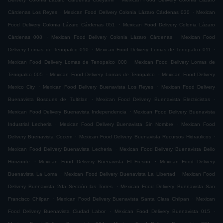
.
.
Cárdenas Los Reyes
Mexican Food Delivery Colonia Lázaro Cárdenas 030
Mexican
.
Food Delivery Colonia Lázaro Cárdenas 051
Mexican Food Delivery Colonia Lázaro
.
.
Cárdenas 008
Mexican Food Delivery Colonia Lázaro Cárdenas
Mexican Food
.
.
Delivery Lomas de Tenopalco 010
Mexican Food Delivery Lomas de Tenopalco 011
.
Mexican Food Delivery Lomas de Tenopalco 008
Mexican Food Delivery Lomas de
.
.
Tenopalco 005
Mexican Food Delivery Lomas de Tenopalco
Mexican Food Delivery
.
.
Mexico City
Mexican Food Delivery Buenavista Los Reyes
Mexican Food Delivery
.
.
Buenavista Bosques de Tultitlan
Mexican Food Delivery Buenavista Electricistas
.
Mexican Food Delivery Buenavista Independencia
Mexican Food Delivery Buenavista
.
.
Industrial Lecheria
Mexican Food Delivery Buenavista Sin Nombre
Mexican Food
.
.
Delivery Buenavista Cocem
Mexican Food Delivery Buenavista Recursos Hidraulicos
.
Mexican Food Delivery Buenavista Lecheria
Mexican Food Delivery Buenavista Bello
.
.
Horizonte
Mexican Food Delivery Buenavista El Fresno
Mexican Food Delivery
.
.
Buenavista La Loma
Mexican Food Delivery Buenavista La Libertad
Mexican Food
.
Delivery Buenavista 2da Sección las Torres
Mexican Food Delivery Buenavista San
.
.
Francisco Chilpan
Mexican Food Delivery Buenavista Santa Clara Chilpan
Mexican
.
.
Food Delivery Buenavista Ciudad Labor
Mexican Food Delivery Buenavista 015
.
.