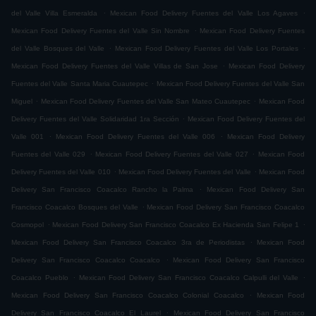
.
.
del Valle Villa Esmeralda
Mexican Food Delivery Fuentes del Valle Los Agaves
.
Mexican Food Delivery Fuentes del Valle Sin Nombre
Mexican Food Delivery Fuentes
.
.
del Valle Bosques del Valle
Mexican Food Delivery Fuentes del Valle Los Portales
.
Mexican Food Delivery Fuentes del Valle Villas de San Jose
Mexican Food Delivery
.
Fuentes del Valle Santa Maria Cuautepec
Mexican Food Delivery Fuentes del Valle San
.
.
Miguel
Mexican Food Delivery Fuentes del Valle San Mateo Cuautepec
Mexican Food
.
Delivery Fuentes del Valle Solidaridad 1ra Sección
Mexican Food Delivery Fuentes del
.
.
Valle 001
Mexican Food Delivery Fuentes del Valle 006
Mexican Food Delivery
.
.
Fuentes del Valle 029
Mexican Food Delivery Fuentes del Valle 027
Mexican Food
.
.
Delivery Fuentes del Valle 010
Mexican Food Delivery Fuentes del Valle
Mexican Food
.
Delivery San Francisco Coacalco Rancho la Palma
Mexican Food Delivery San
.
Francisco Coacalco Bosques del Valle
Mexican Food Delivery San Francisco Coacalco
.
.
Cosmopol
Mexican Food Delivery San Francisco Coacalco Ex Hacienda San Felipe 1
.
Mexican Food Delivery San Francisco Coacalco 3ra de Periodistas
Mexican Food
.
Delivery San Francisco Coacalco Coacalco
Mexican Food Delivery San Francisco
.
.
Coacalco Pueblo
Mexican Food Delivery San Francisco Coacalco Calpulli del Valle
.
Mexican Food Delivery San Francisco Coacalco Colonial Coacalco
Mexican Food
.
Delivery San Francisco Coacalco El Laurel
Mexican Food Delivery San Francisco