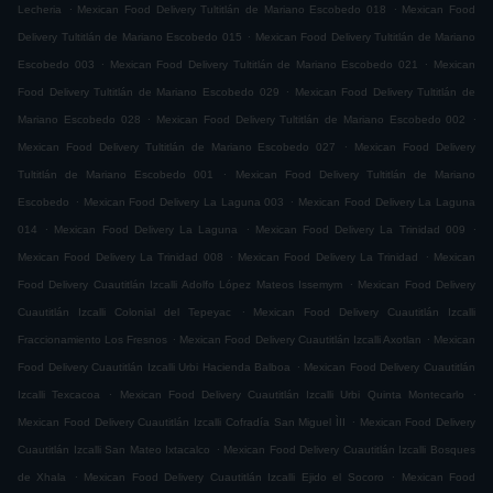
.
.
Lecheria
Mexican Food Delivery Tultitlán de Mariano Escobedo 018
Mexican Food
.
Delivery Tultitlán de Mariano Escobedo 015
Mexican Food Delivery Tultitlán de Mariano
.
.
Escobedo 003
Mexican Food Delivery Tultitlán de Mariano Escobedo 021
Mexican
.
Food Delivery Tultitlán de Mariano Escobedo 029
Mexican Food Delivery Tultitlán de
.
.
Mariano Escobedo 028
Mexican Food Delivery Tultitlán de Mariano Escobedo 002
.
Mexican Food Delivery Tultitlán de Mariano Escobedo 027
Mexican Food Delivery
.
Tultitlán de Mariano Escobedo 001
Mexican Food Delivery Tultitlán de Mariano
.
.
Escobedo
Mexican Food Delivery La Laguna 003
Mexican Food Delivery La Laguna
.
.
.
014
Mexican Food Delivery La Laguna
Mexican Food Delivery La Trinidad 009
.
.
Mexican Food Delivery La Trinidad 008
Mexican Food Delivery La Trinidad
Mexican
.
Food Delivery Cuautitlán Izcalli Adolfo López Mateos Issemym
Mexican Food Delivery
.
Cuautitlán Izcalli Colonial del Tepeyac
Mexican Food Delivery Cuautitlán Izcalli
.
.
Fraccionamiento Los Fresnos
Mexican Food Delivery Cuautitlán Izcalli Axotlan
Mexican
.
Food Delivery Cuautitlán Izcalli Urbi Hacienda Balboa
Mexican Food Delivery Cuautitlán
.
.
Izcalli Texcacoa
Mexican Food Delivery Cuautitlán Izcalli Urbi Quinta Montecarlo
.
Mexican Food Delivery Cuautitlán Izcalli Cofradía San Miguel ÌII
Mexican Food Delivery
.
Cuautitlán Izcalli San Mateo Ixtacalco
Mexican Food Delivery Cuautitlán Izcalli Bosques
.
.
de Xhala
Mexican Food Delivery Cuautitlán Izcalli Ejido el Socoro
Mexican Food