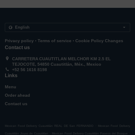
.
.
Privacy policy
Terms of service
Cookie Policy Changes
Contact us
CARRETERA CUAUTITLAN MELCHOR KM 2.5 EL
TEJOCOTE, 54850 Cuautitlán, Méx., Mexico
+52 56 1616 8198
Links
Menu
Order ahead
Contact us
.
Mexican Food Delivery Cuautitlán REAL DE San FERNANDO
Mexican Food Delivery
.
.
Cuautitlán Joyas de Cuautitlan
Mexican Food Delivery Cuautitlán Paseos del Bosque