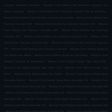
.
Coacalco Hacienda Coacalco
Mexican Food Delivery San Francisco Coacalco Los
.
.
Heroes Coacalco
Mexican Food Delivery San Francisco Coacalco Villa de las Flores
.
Mexican Food Delivery San Francisco Coacalco Zacuauhtitla
Mexican Food Delivery San
.
.
Francisco Coacalco 004
Mexican Food Delivery San Francisco Coacalco 001
Mexican
.
Food Delivery San Francisco Coacalco 029
Mexican Food Delivery San Francisco
.
.
Coacalco 065
Mexican Food Delivery San Francisco Coacalco 010
Mexican Food
.
Delivery San Francisco Coacalco 003
Mexican Food Delivery San Francisco Coacalco
.
.
073
Mexican Food Delivery San Francisco Coacalco
Mexican Food Delivery Barrio de
.
.
San Martín San Martin
Mexican Food Delivery Barrio de San Martín
Mexican Food
.
.
Delivery Coacalco de Berriozabal
Mexican Food Delivery Paraje Trigo Tenco 009
.
Mexican Food Delivery Paraje Trigo Tenco 010
Mexican Food Delivery Paraje Trigo
.
.
Tenco
Mexican Food Delivery Ejido San Pablito
Mexican Food Delivery Santa María
.
.
Huecatitla Morelos
Mexican Food Delivery Santa María Huecatitla 011
Mexican Food
.
Delivery Santa María Huecatitla 024
Mexican Food Delivery Santa María Huecatitla 026
.
.
Mexican Food Delivery Santa María Huecatitla 010
Mexican Food Delivery Santa María
.
.
Huecatitla 005
Mexican Food Delivery Santa María Huecatitla 013
Mexican Food
.
Delivery Santa María Huecatitla 016
Mexican Food Delivery Santa María Huecatitla 001
.
.
Mexican Food Delivery Santa María Huecatitla 004
Mexican Food Delivery Santa María