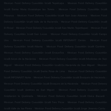
.
Mexican Food Delivery Cuautitlán Izcalli Tepalcapa
Mexican Food Delivery Cuautitlán
.
Izcalli Santa Maria Guadalupe las Torres
Mexican Food Delivery Cuautitlán Izcalli
.
.
Privanza
Mexican Food Delivery Cuautitlán Izcalli San Juan Atlamica
Mexican Food
.
Delivery Cuautitlán Izcalli Valle de la Hacienda
Mexican Food Delivery Cuautitlán Izcalli
.
.
El Rosal
Mexican Food Delivery Cuautitlán Izcalli San Martin Tepetlixpan
Mexican Food
.
Delivery Cuautitlán Izcalli San Lucas
Mexican Food Delivery Cuautitlán Izcalli Campo
.
.
Uno
Mexican Food Delivery Cuautitlán Izcalli INFONAVIT Centro
Mexican Food
.
.
Delivery Cuautitlán Izcalli Atlanta
Mexican Food Delivery Cuautitlán Izcalli Cumbria
.
Mexican Food Delivery Cuautitlán Izcalli Ensueños
Mexican Food Delivery Cuautitlán
.
Izcalli Arcos de la Hacienda
Mexican Food Delivery Cuautitlán Izcalli Arboledas de San
.
.
Miguel
Mexican Food Delivery Cuautitlán Izcalli Ex Hacienda de San Miguel
Mexican
.
Food Delivery Cuautitlán Izcalli Santa Rosa de Lima
Mexican Food Delivery Cuautitlán
.
.
Izcalli INFONAVIT Norte
Mexican Food Delivery Cuautitlán Izcalli Bosques de Hacienda
.
Mexican Food Delivery Cuautitlán Izcalli Bosques de la Hacienda
Mexican Food Delivery
.
Cuautitlán Izcalli Jardines de San Miguel
Mexican Food Delivery Cuautitlán Izcalli
.
.
Ampliacion la Quebrada
Mexican Food Delivery Cuautitlán Izcalli Civica Bacardi
.
Mexican Food Delivery Cuautitlán Izcalli Tres Picos
Mexican Food Delivery Cuautitlán
.
.
Izcalli Valle de las Flores
Mexican Food Delivery Cuautitlán Izcalli Jorge Jimenez Cantu