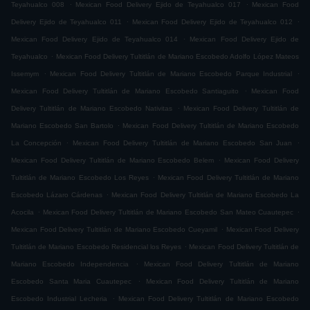
.
.
Teyahualco 008
Mexican Food Delivery Ejido de Teyahualco 017
Mexican Food
.
.
Delivery Ejido de Teyahualco 011
Mexican Food Delivery Ejido de Teyahualco 012
.
Mexican Food Delivery Ejido de Teyahualco 014
Mexican Food Delivery Ejido de
.
Teyahualco
Mexican Food Delivery Tultitlán de Mariano Escobedo Adolfo López Mateos
.
.
Issemym
Mexican Food Delivery Tultitlán de Mariano Escobedo Parque Industrial
.
Mexican Food Delivery Tultitlán de Mariano Escobedo Santiaguito
Mexican Food
.
Delivery Tultitlán de Mariano Escobedo Nativitas
Mexican Food Delivery Tultitlán de
.
Mariano Escobedo San Bartolo
Mexican Food Delivery Tultitlán de Mariano Escobedo
.
.
La Concepción
Mexican Food Delivery Tultitlán de Mariano Escobedo San Juan
.
Mexican Food Delivery Tultitlán de Mariano Escobedo Belem
Mexican Food Delivery
.
Tultitlán de Mariano Escobedo Los Reyes
Mexican Food Delivery Tultitlán de Mariano
.
Escobedo Lázaro Cárdenas
Mexican Food Delivery Tultitlán de Mariano Escobedo La
.
.
Acocila
Mexican Food Delivery Tultitlán de Mariano Escobedo San Mateo Cuautepec
.
Mexican Food Delivery Tultitlán de Mariano Escobedo Cueyamil
Mexican Food Delivery
.
Tultitlán de Mariano Escobedo Residencial los Reyes
Mexican Food Delivery Tultitlán de
.
Mariano Escobedo Independencia
Mexican Food Delivery Tultitlán de Mariano
.
Escobedo Santa Maria Cuautepec
Mexican Food Delivery Tultitlán de Mariano
.
Escobedo Industrial Lecheria
Mexican Food Delivery Tultitlán de Mariano Escobedo