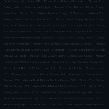
.
.
Food Delivery Villas Xaltipa 045
Mexican Food Delivery Villas Xaltipa
Mexican Food
.
Delivery Melchor Ocampo Xochimiquia
Mexican Food Delivery Melchor Ocampo
.
.
Xacopinca
Mexican Food Delivery Melchor Ocampo El Terremoto
Mexican Food
.
Delivery Melchor Ocampo San Antonio
Mexican Food Delivery Melchor Ocampo
.
.
Educacion
Mexican Food Delivery Melchor Ocampo Tlapala
Mexican Food Delivery
.
.
Melchor Ocampo Torresco
Mexican Food Delivery Melchor Ocampo San Isidro
Mexican
.
Food Delivery Melchor Ocampo Tepetongo
Mexican Food Delivery Melchor Ocampo
.
.
Señor de los Milagros
Mexican Food Delivery Melchor Ocampo El Mirador
Mexican
.
Food Delivery Melchor Ocampo Paraje la Carranza
Mexican Food Delivery Melchor
.
.
Ocampo La Florida
Mexican Food Delivery Melchor Ocampo Los Álamos
Mexican
.
.
Food Delivery Melchor Ocampo Visitacion
Mexican Food Delivery Melchor Ocampo 023
.
Mexican Food Delivery Melchor Ocampo 002
Mexican Food Delivery Melchor Ocampo
.
.
026
Mexican Food Delivery Melchor Ocampo 040
Mexican Food Delivery Melchor
.
.
Ocampo 036
Mexican Food Delivery Melchor Ocampo 009
Mexican Food Delivery
.
.
Melchor Ocampo 033
Mexican Food Delivery Melchor Ocampo 024
Mexican Food
.
.
Delivery Melchor Ocampo 032
Mexican Food Delivery Melchor Ocampo 018
Mexican
.
.
Food Delivery Melchor Ocampo 008
Mexican Food Delivery Melchor Ocampo
Mexican
.
Food Delivery Ejido de Teyahualco 10 de Junio
Mexican Food Delivery Ejido de