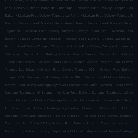
Food Delivery Tultepec Tepetlixco
Mexican Food Delivery Tultepec La Piedad
Mexican
.
Food Delivery Tultepec Barrio de Guadalupe
Mexican Food Delivery Tultepec San
.
.
Rafael
Mexican Food Delivery Tultepec La Palma
Mexican Food Delivery Tultepec El
.
.
Mirador
Mexican Food Delivery Tultepec Amado Nervo
Mexican Food Delivery Tultepec
.
.
Trigotenco
Mexican Food Delivery Tultepec Santiago Teyahualco
Mexican Food
.
.
Delivery Tultepec Lomas de Tultepec
Mexican Food Delivery Tultepec Xacopinca
.
Mexican Food Delivery Tultepec Tlamelaca
Mexican Food Delivery Tultepec San Antonio
.
.
Xahuento
Mexican Food Delivery Tultepec Vicente Suarez
Mexican Food Delivery
.
.
Tultepec los Fresnos
Mexican Food Delivery Tultepec Fresnos
Mexican Food Delivery
.
.
Tultepec Las Brisas
Mexican Food Delivery Tultepec 001
Mexican Food Delivery
.
.
.
Tultepec 006
Mexican Food Delivery Tultepec 002
Mexican Food Delivery Tultepec
.
Mexican Food Delivery Santiago Teyahualco Hacienda del Jardín
Mexican Food Delivery
.
Santiago Teyahualco El Bosque
Mexican Food Delivery Santiago Teyahualco 10 de
.
Junio
Mexican Food Delivery Santiago Teyahualco Fraccionamiento Paseos de Tultepec
.
.
II
Mexican Food Delivery Santiago Teyahualco El Dorado
Mexican Food Delivery
.
Santiago Teyahualco Hacienda Real de Tultepec
Mexican Food Delivery Santiago
.
.
Teyahualco San Pablo CTM
Mexican Food Delivery Santiago Teyahualco Asturias
.
Mexican Food Delivery Santiago Teyahualco El Laurel
Mexican Food Delivery Santiago
.
.