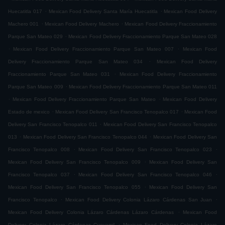
.
.
Huecatitla 017
Mexican Food Delivery Santa María Huecatitla
Mexican Food Delivery
.
.
Machero 001
Mexican Food Delivery Machero
Mexican Food Delivery Fraccionamiento
.
Parque San Mateo 029
Mexican Food Delivery Fraccionamiento Parque San Mateo 028
.
.
Mexican Food Delivery Fraccionamiento Parque San Mateo 007
Mexican Food
.
Delivery Fraccionamiento Parque San Mateo 034
Mexican Food Delivery
.
Fraccionamiento Parque San Mateo 031
Mexican Food Delivery Fraccionamiento
.
Parque San Mateo 009
Mexican Food Delivery Fraccionamiento Parque San Mateo 011
.
.
Mexican Food Delivery Fraccionamiento Parque San Mateo
Mexican Food Delivery
.
.
Estado de mexico
Mexican Food Delivery San Francisco Tenopalco 017
Mexican Food
.
Delivery San Francisco Tenopalco 011
Mexican Food Delivery San Francisco Tenopalco
.
.
013
Mexican Food Delivery San Francisco Tenopalco 044
Mexican Food Delivery San
.
.
Francisco Tenopalco 008
Mexican Food Delivery San Francisco Tenopalco 023
.
Mexican Food Delivery San Francisco Tenopalco 009
Mexican Food Delivery San
.
.
Francisco Tenopalco 037
Mexican Food Delivery San Francisco Tenopalco 046
.
Mexican Food Delivery San Francisco Tenopalco 055
Mexican Food Delivery San
.
.
Francisco Tenopalco
Mexican Food Delivery Colonia Lázaro Cárdenas San Juan
.
Mexican Food Delivery Colonia Lázaro Cárdenas Lázaro Cárdenas
Mexican Food
.
Delivery Colonia Lázaro Cárdenas Cueyamil
Mexican Food Delivery Colonia Lázaro