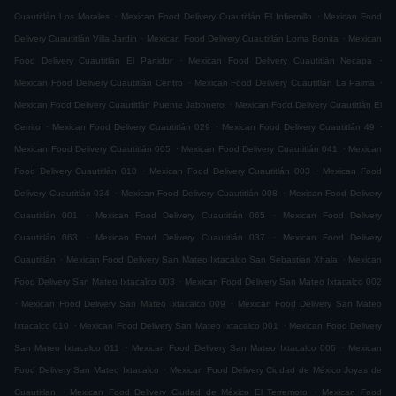
.
.
Cuautitlán Los Morales
Mexican Food Delivery Cuautitlán El Infiernillo
Mexican Food
.
.
Delivery Cuautitlán Villa Jardin
Mexican Food Delivery Cuautitlán Loma Bonita
Mexican
.
.
Food Delivery Cuautitlán El Partidor
Mexican Food Delivery Cuautitlán Necapa
.
.
Mexican Food Delivery Cuautitlán Centro
Mexican Food Delivery Cuautitlán La Palma
.
Mexican Food Delivery Cuautitlán Puente Jabonero
Mexican Food Delivery Cuautitlán El
.
.
.
Cerrito
Mexican Food Delivery Cuautitlán 029
Mexican Food Delivery Cuautitlán 49
.
.
Mexican Food Delivery Cuautitlán 005
Mexican Food Delivery Cuautitlán 041
Mexican
.
.
Food Delivery Cuautitlán 010
Mexican Food Delivery Cuautitlán 003
Mexican Food
.
.
Delivery Cuautitlán 034
Mexican Food Delivery Cuautitlán 008
Mexican Food Delivery
.
.
Cuautitlán 001
Mexican Food Delivery Cuautitlán 065
Mexican Food Delivery
.
.
Cuautitlán 063
Mexican Food Delivery Cuautitlán 037
Mexican Food Delivery
.
.
Cuautitlán
Mexican Food Delivery San Mateo Ixtacalco San Sebastian Xhala
Mexican
.
Food Delivery San Mateo Ixtacalco 003
Mexican Food Delivery San Mateo Ixtacalco 002
.
.
Mexican Food Delivery San Mateo Ixtacalco 009
Mexican Food Delivery San Mateo
.
.
Ixtacalco 010
Mexican Food Delivery San Mateo Ixtacalco 001
Mexican Food Delivery
.
.
San Mateo Ixtacalco 011
Mexican Food Delivery San Mateo Ixtacalco 006
Mexican
.
Food Delivery San Mateo Ixtacalco
Mexican Food Delivery Ciudad de México Joyas de
.
.
Cuautitlan
Mexican Food Delivery Ciudad de México El Terremoto
Mexican Food