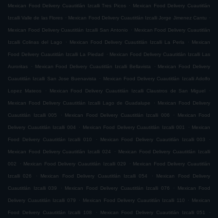
.
Mexican Food Delivery Cuautitlán Izcalli Tres Picos
Mexican Food Delivery Cuautitlán
.
.
Izcalli Valle de las Flores
Mexican Food Delivery Cuautitlán Izcalli Jorge Jimenez Cantu
.
Mexican Food Delivery Cuautitlán Izcalli San Antonio
Mexican Food Delivery Cuautitlán
.
.
Izcalli Colinas del Lago
Mexican Food Delivery Cuautitlán Izcalli La Perla
Mexican
.
Food Delivery Cuautitlán Izcalli La Piedad
Mexican Food Delivery Cuautitlán Izcalli Las
.
.
Auroritas
Mexican Food Delivery Cuautitlán Izcalli Bellavista
Mexican Food Delivery
.
Cuautitlán Izcalli San Jose Buenavista
Mexican Food Delivery Cuautitlán Izcalli Adolfo
.
.
Lopez Mateos
Mexican Food Delivery Cuautitlán Izcalli Claustros de San Miguel
.
Mexican Food Delivery Cuautitlán Izcalli Lago de Guadalupe
Mexican Food Delivery
.
.
Cuautitlán Izcalli 005
Mexican Food Delivery Cuautitlán Izcalli 006
Mexican Food
.
.
Delivery Cuautitlán Izcalli 004
Mexican Food Delivery Cuautitlán Izcalli 001
Mexican
.
.
Food Delivery Cuautitlán Izcalli 010
Mexican Food Delivery Cuautitlán Izcalli 003
.
Mexican Food Delivery Cuautitlán Izcalli 024
Mexican Food Delivery Cuautitlán Izcalli
.
.
002
Mexican Food Delivery Cuautitlán Izcalli 029
Mexican Food Delivery Cuautitlán
.
.
Izcalli 026
Mexican Food Delivery Cuautitlán Izcalli 054
Mexican Food Delivery
.
.
Cuautitlán Izcalli 039
Mexican Food Delivery Cuautitlán Izcalli 076
Mexican Food
.
.
Delivery Cuautitlán Izcalli 079
Mexican Food Delivery Cuautitlán Izcalli 110
Mexican
.
.
Food Delivery Cuautitlán Izcalli 108
Mexican Food Delivery Cuautitlán Izcalli 051