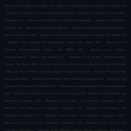
.
Delivery Santa María Huecatitla 016
Mexican Food Delivery Santa María Huecatitla 001
.
.
Mexican Food Delivery Santa María Huecatitla 004
Mexican Food Delivery Santa María
.
.
Huecatitla 017
Mexican Food Delivery Santa María Huecatitla
Mexican Food Delivery
.
.
Machero 001
Mexican Food Delivery Machero
Mexican Food Delivery Fraccionamiento
.
Parque San Mateo 029
Mexican Food Delivery Fraccionamiento Parque San Mateo 028
.
.
Mexican Food Delivery Fraccionamiento Parque San Mateo 007
Mexican Food
.
Delivery Fraccionamiento Parque San Mateo 034
Mexican Food Delivery
.
Fraccionamiento Parque San Mateo 031
Mexican Food Delivery Fraccionamiento
.
Parque San Mateo 009
Mexican Food Delivery Fraccionamiento Parque San Mateo 011
.
.
Mexican Food Delivery Fraccionamiento Parque San Mateo
Mexican Food Delivery
.
.
Estado de mexico
Mexican Food Delivery San Francisco Tenopalco 017
Mexican Food
.
Delivery San Francisco Tenopalco 011
Mexican Food Delivery San Francisco Tenopalco
.
.
013
Mexican Food Delivery San Francisco Tenopalco 044
Mexican Food Delivery San
.
.
Francisco Tenopalco 008
Mexican Food Delivery San Francisco Tenopalco 023
.
Mexican Food Delivery San Francisco Tenopalco 009
Mexican Food Delivery San
.
.
Francisco Tenopalco 037
Mexican Food Delivery San Francisco Tenopalco 046
.
Mexican Food Delivery San Francisco Tenopalco 055
Mexican Food Delivery San
.
.
Francisco Tenopalco
Mexican Food Delivery Colonia Lázaro Cárdenas San Juan