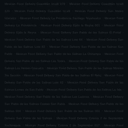
.
Mexican Food Delivery Cuautitlán Izcalli 078
Mexican Food Delivery Cuautitlán Izcalli
.
.
120
Mexican Food Delivery Cuautitlán Izcalli
Mexican Food Delivery San Mateo
.
.
Iztacalco
Mexican Food Delivery La Providencia Santiago Teyahualco
Mexican Food
.
.
Delivery La Providencia
Mexican Food Delivery Ejido la Reyna 001
Mexican Food
.
.
Delivery Ejido la Reyna
Mexican Food Delivery San Pablo de las Salinas El Portal
.
Mexican Food Delivery San Pablo de las Salinas Lote 64
Mexican Food Delivery San
.
Pablo de las Salinas Lote 82
Mexican Food Delivery San Pablo de las Salinas San
.
.
Pablo
Mexican Food Delivery San Pablo de las Salinas La Chinampa
Mexican Food
.
Delivery San Pablo de las Salinas Las Torres
Mexican Food Delivery San Pablo de las
.
Salinas Los Heroes Coacalco
Mexican Food Delivery San Pablo de las Salinas Morelos
.
.
3ra Sección
Mexican Food Delivery San Pablo de las Salinas El Reloj
Mexican Food
.
Delivery San Pablo de las Salinas Lote 62
Mexican Food Delivery San Pablo de las
.
.
Salinas Lomas de San Pablo
Mexican Food Delivery San Pablo de las Salinas La Isla
.
Mexican Food Delivery San Pablo de las Salinas Las Laderas
Mexican Food Delivery
.
San Pablo de las Salinas Casitas San Pablo
Mexican Food Delivery San Pablo de las
.
.
Salinas 004
Mexican Food Delivery San Pablo de las Salinas 001
Mexican Food
.
Delivery San Pablo de las Salinas
Mexican Food Delivery Colonia 2 de Septiembre
.
.
Xochimiquia
Mexican Food Delivery Colonia 2 de Septiembre 017
Mexican Food