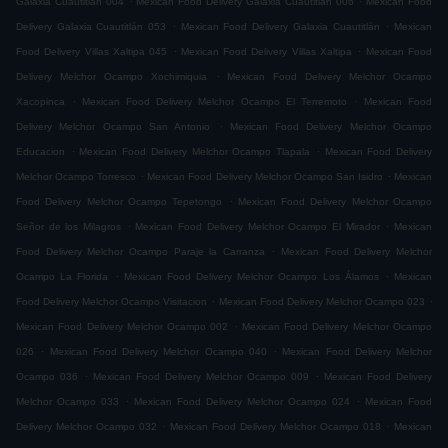
Galaxia Cuautitlán 004
Mexican Food Delivery Galaxia Cuautitlán 006
Mexican Food
.
.
Delivery Galaxia Cuautitlán 053
Mexican Food Delivery Galaxia Cuautitlán
Mexican
.
.
Food Delivery Villas Xaltipa 045
Mexican Food Delivery Villas Xaltipa
Mexican Food
.
Delivery Melchor Ocampo Xochimiquia
Mexican Food Delivery Melchor Ocampo
.
.
Xacopinca
Mexican Food Delivery Melchor Ocampo El Terremoto
Mexican Food
.
Delivery Melchor Ocampo San Antonio
Mexican Food Delivery Melchor Ocampo
.
.
Educacion
Mexican Food Delivery Melchor Ocampo Tlapala
Mexican Food Delivery
.
.
Melchor Ocampo Torresco
Mexican Food Delivery Melchor Ocampo San Isidro
Mexican
.
Food Delivery Melchor Ocampo Tepetongo
Mexican Food Delivery Melchor Ocampo
.
.
Señor de los Milagros
Mexican Food Delivery Melchor Ocampo El Mirador
Mexican
.
Food Delivery Melchor Ocampo Paraje la Carranza
Mexican Food Delivery Melchor
.
.
Ocampo La Florida
Mexican Food Delivery Melchor Ocampo Los Álamos
Mexican
.
.
Food Delivery Melchor Ocampo Visitacion
Mexican Food Delivery Melchor Ocampo 023
.
Mexican Food Delivery Melchor Ocampo 002
Mexican Food Delivery Melchor Ocampo
.
.
026
Mexican Food Delivery Melchor Ocampo 040
Mexican Food Delivery Melchor
.
.
Ocampo 036
Mexican Food Delivery Melchor Ocampo 009
Mexican Food Delivery
.
.
Melchor Ocampo 033
Mexican Food Delivery Melchor Ocampo 024
Mexican Food
.
.
Delivery Melchor Ocampo 032
Mexican Food Delivery Melchor Ocampo 018
Mexican