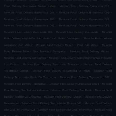
.
.
Food Delivery Buenavista Ciudad Labor
Mexican Food Delivery Buenavista 015
.
.
Mexican Food Delivery Buenavista 004
Mexican Food Delivery Buenavista 001
.
.
Mexican Food Delivery Buenavista 003
Mexican Food Delivery Buenavista 008
.
.
Mexican Food Delivery Buenavista 002
Mexican Food Delivery Buenavista 061
.
.
Mexican Food Delivery Buenavista 007
Mexican Food Delivery Buenavista
Mexican
.
Food Delivery Ampliación San Mateo San Mateo Cuautepec
Mexican Food Delivery
.
.
Ampliación San Mateo
Mexican Food Delivery México Parque San Mateo
Mexican
.
.
Food Delivery México San Francisco Tenopalco
Mexican Food Delivery México
.
Mexican Food Delivery Los Álamos
Mexican Food Delivery Tepotzotlán Parque Industrial
.
.
Los Cedros
Mexican Food Delivery Tepotzotlán Texcacoa
Mexican Food Delivery
.
.
Tepotzotlán Cedros
Mexican Food Delivery Tepotzotlán El Trebol
Mexican Food
.
.
Delivery Tepotzotlán Barrio De Tezccacoa
Mexican Food Delivery Tepotzotlán 002
.
.
Mexican Food Delivery Tepotzotlán
Mexican Food Delivery Colonia las Brisas
Mexican
.
.
Food Delivery San Antonio Xahuento
Mexican Food Delivery San Pablo
Mexican Food
.
.
Delivery Tultitlán La Chinampa
Mexican Food Delivery Tultitlán
Mexican Food Delivery
.
.
Mexcaltepec
Mexican Food Delivery San José del Puente 001
Mexican Food Delivery
.
.
San José del Puente 023
Mexican Food Delivery San José del Puente
Mexican Food
.