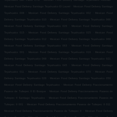
.
Mexican Food Delivery Santiago Teyahualco El Laurel
Mexican Food Delivery Santiago
.
.
Teyahualco 008
Mexican Food Delivery Santiago Teyahualco 002
Mexican Food
.
.
Delivery Santiago Teyahualco 010
Mexican Food Delivery Santiago Teyahualco 066
.
Mexican Food Delivery Santiago Teyahualco 028
Mexican Food Delivery Santiago
.
.
Teyahualco 015
Mexican Food Delivery Santiago Teyahualco 025
Mexican Food
.
.
Delivery Santiago Teyahualco 012
Mexican Food Delivery Santiago Teyahualco 069
.
Mexican Food Delivery Santiago Teyahualco 063
Mexican Food Delivery Santiago
.
.
Teyahualco 001
Mexican Food Delivery Santiago Teyahualco 016
Mexican Food
.
.
Delivery Santiago Teyahualco 068
Mexican Food Delivery Santiago Teyahualco 021
.
Mexican Food Delivery Santiago Teyahualco 045
Mexican Food Delivery Santiago
.
.
Teyahualco 011
Mexican Food Delivery Santiago Teyahualco 070
Mexican Food
.
.
Delivery Santiago Teyahualco 026
Mexican Food Delivery Santiago Teyahualco 050
.
Mexican Food Delivery Santiago Teyahualco
Mexican Food Delivery Fraccionamiento
.
Paseos de Tultepec II El Bosque
Mexican Food Delivery Fraccionamiento Paseos de
.
Tultepec II Santiago Teyahualco
Mexican Food Delivery Fraccionamiento Paseos de
.
.
Tultepec II 001
Mexican Food Delivery Fraccionamiento Paseos de Tultepec II 011
.
Mexican Food Delivery Fraccionamiento Paseos de Tultepec II
Mexican Food Delivery
.
.