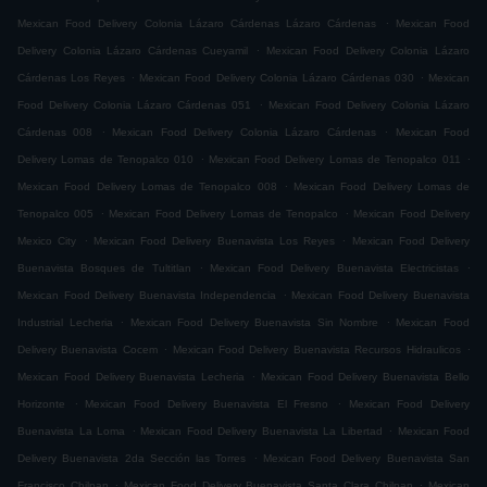
.
Mexican Food Delivery Colonia Lázaro Cárdenas Lázaro Cárdenas
Mexican Food
.
Delivery Colonia Lázaro Cárdenas Cueyamil
Mexican Food Delivery Colonia Lázaro
.
.
Cárdenas Los Reyes
Mexican Food Delivery Colonia Lázaro Cárdenas 030
Mexican
.
Food Delivery Colonia Lázaro Cárdenas 051
Mexican Food Delivery Colonia Lázaro
.
.
Cárdenas 008
Mexican Food Delivery Colonia Lázaro Cárdenas
Mexican Food
.
.
Delivery Lomas de Tenopalco 010
Mexican Food Delivery Lomas de Tenopalco 011
.
Mexican Food Delivery Lomas de Tenopalco 008
Mexican Food Delivery Lomas de
.
.
Tenopalco 005
Mexican Food Delivery Lomas de Tenopalco
Mexican Food Delivery
.
.
Mexico City
Mexican Food Delivery Buenavista Los Reyes
Mexican Food Delivery
.
.
Buenavista Bosques de Tultitlan
Mexican Food Delivery Buenavista Electricistas
.
Mexican Food Delivery Buenavista Independencia
Mexican Food Delivery Buenavista
.
.
Industrial Lecheria
Mexican Food Delivery Buenavista Sin Nombre
Mexican Food
.
.
Delivery Buenavista Cocem
Mexican Food Delivery Buenavista Recursos Hidraulicos
.
Mexican Food Delivery Buenavista Lecheria
Mexican Food Delivery Buenavista Bello
.
.
Horizonte
Mexican Food Delivery Buenavista El Fresno
Mexican Food Delivery
.
.
Buenavista La Loma
Mexican Food Delivery Buenavista La Libertad
Mexican Food
.
Delivery Buenavista 2da Sección las Torres
Mexican Food Delivery Buenavista San
.
.
Francisco Chilpan
Mexican Food Delivery Buenavista Santa Clara Chilpan
Mexican