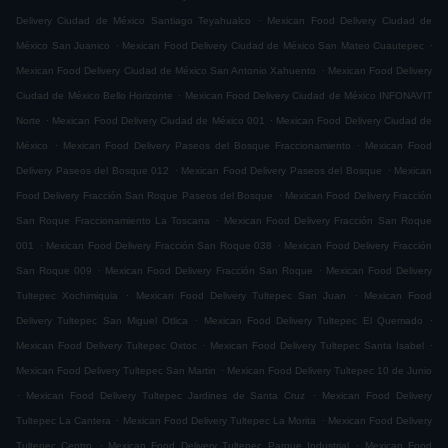
.
Delivery Ciudad de México Santiago Teyahualco
Mexican Food Delivery Ciudad de
.
.
México San Juanico
Mexican Food Delivery Ciudad de México San Mateo Cuautepec
.
Mexican Food Delivery Ciudad de México San Antonio Xahuento
Mexican Food Delivery
.
Ciudad de México Bello Horizonte
Mexican Food Delivery Ciudad de México INFONAVIT
.
.
Norte
Mexican Food Delivery Ciudad de México 001
Mexican Food Delivery Ciudad de
.
.
México
Mexican Food Delivery Paseos del Bosque Fraccionamiento
Mexican Food
.
.
Delivery Paseos del Bosque 012
Mexican Food Delivery Paseos del Bosque
Mexican
.
Food Delivery Fracción San Roque Paseos del Bosque
Mexican Food Delivery Fracción
.
San Roque Fraccionamiento La Toscana
Mexican Food Delivery Fracción San Roque
.
.
001
Mexican Food Delivery Fracción San Roque 038
Mexican Food Delivery Fracción
.
.
San Roque 009
Mexican Food Delivery Fracción San Roque
Mexican Food Delivery
.
.
Tultepec Xochimiquia
Mexican Food Delivery Tultepec San Juan
Mexican Food
.
.
Delivery Tultepec San Miguel Otlica
Mexican Food Delivery Tultepec El Quemado
.
.
Mexican Food Delivery Tultepec Oxtoc
Mexican Food Delivery Tultepec Santa Isabel
.
Mexican Food Delivery Tultepec San Martin
Mexican Food Delivery Tultepec 10 de Junio
.
.
Mexican Food Delivery Tultepec Jardines de Santa Cruz
Mexican Food Delivery
.
.
Tultepec La Cantera
Mexican Food Delivery Tultepec La Morita
Mexican Food Delivery
.
.
Tultepec Centro
Mexican Food Delivery Tultepec Parque Industrial
Mexican Food