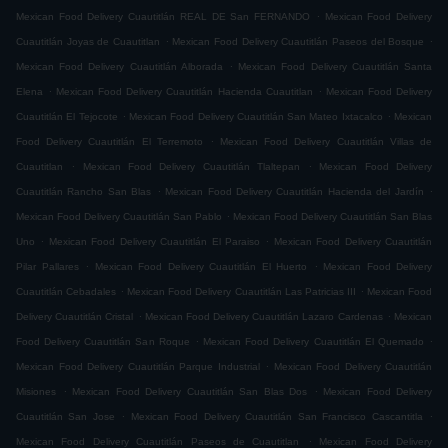
.
Mexican Food Delivery Cuautitlán REAL DE San FERNANDO
Mexican Food Delivery
.
.
Cuautitlán Joyas de Cuautitlan
Mexican Food Delivery Cuautitlán Paseos del Bosque
.
Mexican Food Delivery Cuautitlán Alborada
Mexican Food Delivery Cuautitlán Santa
.
.
Elena
Mexican Food Delivery Cuautitlán Hacienda Cuautitlan
Mexican Food Delivery
.
.
Cuautitlán El Tejocote
Mexican Food Delivery Cuautitlán San Mateo Ixtacalco
Mexican
.
Food Delivery Cuautitlán El Terremoto
Mexican Food Delivery Cuautitlán Villas de
.
.
Cuautitlan
Mexican Food Delivery Cuautitlán Tlaltepan
Mexican Food Delivery
.
.
Cuautitlán Rancho San Blas
Mexican Food Delivery Cuautitlán Hacienda del Jardín
.
Mexican Food Delivery Cuautitlán San Pablo
Mexican Food Delivery Cuautitlán San Blas
.
.
Uno
Mexican Food Delivery Cuautitlán El Paraiso
Mexican Food Delivery Cuautitlán
.
.
Pilar Pallares
Mexican Food Delivery Cuautitlán El Huerto
Mexican Food Delivery
.
.
Cuautitlán Cebadales
Mexican Food Delivery Cuautitlán Las Patricias III
Mexican Food
.
.
Delivery Cuautitlán Cristal
Mexican Food Delivery Cuautitlán Lazaro Cardenas
Mexican
.
.
Food Delivery Cuautitlán San Roque
Mexican Food Delivery Cuautitlán El Quemado
.
Mexican Food Delivery Cuautitlán Parque Industrial
Mexican Food Delivery Cuautitlán
.
.
Misiones
Mexican Food Delivery Cuautitlán San Blas Dos
Mexican Food Delivery
.
.
Cuautitlán San Jose
Mexican Food Delivery Cuautitlán San Francisco Cascantitla
.
Mexican Food Delivery Cuautitlán Paseos de Cuautitlan
Mexican Food Delivery