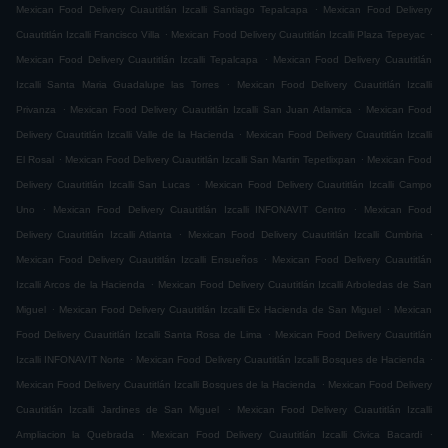
.
Mexican Food Delivery Cuautitlán Izcalli Santiago Tepalcapa
Mexican Food Delivery
.
.
Cuautitlán Izcalli Francisco Villa
Mexican Food Delivery Cuautitlán Izcalli Plaza Tepeyac
.
Mexican Food Delivery Cuautitlán Izcalli Tepalcapa
Mexican Food Delivery Cuautitlán
.
Izcalli Santa Maria Guadalupe las Torres
Mexican Food Delivery Cuautitlán Izcalli
.
.
Privanza
Mexican Food Delivery Cuautitlán Izcalli San Juan Atlamica
Mexican Food
.
Delivery Cuautitlán Izcalli Valle de la Hacienda
Mexican Food Delivery Cuautitlán Izcalli
.
.
El Rosal
Mexican Food Delivery Cuautitlán Izcalli San Martin Tepetlixpan
Mexican Food
.
Delivery Cuautitlán Izcalli San Lucas
Mexican Food Delivery Cuautitlán Izcalli Campo
.
.
Uno
Mexican Food Delivery Cuautitlán Izcalli INFONAVIT Centro
Mexican Food
.
.
Delivery Cuautitlán Izcalli Atlanta
Mexican Food Delivery Cuautitlán Izcalli Cumbria
.
Mexican Food Delivery Cuautitlán Izcalli Ensueños
Mexican Food Delivery Cuautitlán
.
Izcalli Arcos de la Hacienda
Mexican Food Delivery Cuautitlán Izcalli Arboledas de San
.
.
Miguel
Mexican Food Delivery Cuautitlán Izcalli Ex Hacienda de San Miguel
Mexican
.
Food Delivery Cuautitlán Izcalli Santa Rosa de Lima
Mexican Food Delivery Cuautitlán
.
.
Izcalli INFONAVIT Norte
Mexican Food Delivery Cuautitlán Izcalli Bosques de Hacienda
.
Mexican Food Delivery Cuautitlán Izcalli Bosques de la Hacienda
Mexican Food Delivery
.
Cuautitlán Izcalli Jardines de San Miguel
Mexican Food Delivery Cuautitlán Izcalli
.
.
Ampliacion la Quebrada
Mexican Food Delivery Cuautitlán Izcalli Civica Bacardi