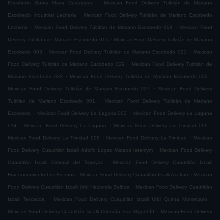
.
Escobedo Santa Maria Cuautepec
Mexican Food Delivery Tultitlán de Mariano
.
Escobedo Industrial Lecheria
Mexican Food Delivery Tultitlán de Mariano Escobedo
.
.
Lecheria
Mexican Food Delivery Tultitlán de Mariano Escobedo 018
Mexican Food
.
Delivery Tultitlán de Mariano Escobedo 015
Mexican Food Delivery Tultitlán de Mariano
.
.
Escobedo 003
Mexican Food Delivery Tultitlán de Mariano Escobedo 021
Mexican
.
Food Delivery Tultitlán de Mariano Escobedo 029
Mexican Food Delivery Tultitlán de
.
.
Mariano Escobedo 028
Mexican Food Delivery Tultitlán de Mariano Escobedo 002
.
Mexican Food Delivery Tultitlán de Mariano Escobedo 027
Mexican Food Delivery
.
Tultitlán de Mariano Escobedo 001
Mexican Food Delivery Tultitlán de Mariano
.
.
Escobedo
Mexican Food Delivery La Laguna 003
Mexican Food Delivery La Laguna
.
.
.
014
Mexican Food Delivery La Laguna
Mexican Food Delivery La Trinidad 009
.
.
Mexican Food Delivery La Trinidad 008
Mexican Food Delivery La Trinidad
Mexican
.
Food Delivery Cuautitlán Izcalli Adolfo López Mateos Issemym
Mexican Food Delivery
.
Cuautitlán Izcalli Colonial del Tepeyac
Mexican Food Delivery Cuautitlán Izcalli
.
.
Fraccionamiento Los Fresnos
Mexican Food Delivery Cuautitlán Izcalli Axotlan
Mexican
.
Food Delivery Cuautitlán Izcalli Urbi Hacienda Balboa
Mexican Food Delivery Cuautitlán
.
.
Izcalli Texcacoa
Mexican Food Delivery Cuautitlán Izcalli Urbi Quinta Montecarlo
.
Mexican Food Delivery Cuautitlán Izcalli Cofradía San Miguel ÌII
Mexican Food Delivery