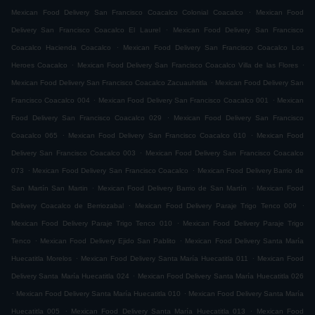
.
Mexican Food Delivery San Francisco Coacalco Colonial Coacalco
Mexican Food
.
Delivery San Francisco Coacalco El Laurel
Mexican Food Delivery San Francisco
.
Coacalco Hacienda Coacalco
Mexican Food Delivery San Francisco Coacalco Los
.
.
Heroes Coacalco
Mexican Food Delivery San Francisco Coacalco Villa de las Flores
.
Mexican Food Delivery San Francisco Coacalco Zacuauhtitla
Mexican Food Delivery San
.
.
Francisco Coacalco 004
Mexican Food Delivery San Francisco Coacalco 001
Mexican
.
Food Delivery San Francisco Coacalco 029
Mexican Food Delivery San Francisco
.
.
Coacalco 065
Mexican Food Delivery San Francisco Coacalco 010
Mexican Food
.
Delivery San Francisco Coacalco 003
Mexican Food Delivery San Francisco Coacalco
.
.
073
Mexican Food Delivery San Francisco Coacalco
Mexican Food Delivery Barrio de
.
.
San Martín San Martin
Mexican Food Delivery Barrio de San Martín
Mexican Food
.
.
Delivery Coacalco de Berriozabal
Mexican Food Delivery Paraje Trigo Tenco 009
.
Mexican Food Delivery Paraje Trigo Tenco 010
Mexican Food Delivery Paraje Trigo
.
.
Tenco
Mexican Food Delivery Ejido San Pablito
Mexican Food Delivery Santa María
.
.
Huecatitla Morelos
Mexican Food Delivery Santa María Huecatitla 011
Mexican Food
.
Delivery Santa María Huecatitla 024
Mexican Food Delivery Santa María Huecatitla 026
.
.
Mexican Food Delivery Santa María Huecatitla 010
Mexican Food Delivery Santa María
.
.
Huecatitla 005
Mexican Food Delivery Santa María Huecatitla 013
Mexican Food