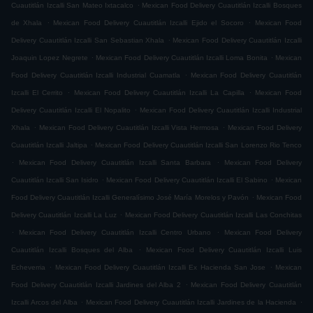
.
Cuautitlán Izcalli San Mateo Ixtacalco
Mexican Food Delivery Cuautitlán Izcalli Bosques
.
.
de Xhala
Mexican Food Delivery Cuautitlán Izcalli Ejido el Socoro
Mexican Food
.
Delivery Cuautitlán Izcalli San Sebastian Xhala
Mexican Food Delivery Cuautitlán Izcalli
.
.
Joaquin Lopez Negrete
Mexican Food Delivery Cuautitlán Izcalli Loma Bonita
Mexican
.
Food Delivery Cuautitlán Izcalli Industrial Cuamatla
Mexican Food Delivery Cuautitlán
.
.
Izcalli El Cerrito
Mexican Food Delivery Cuautitlán Izcalli La Capilla
Mexican Food
.
Delivery Cuautitlán Izcalli El Nopalito
Mexican Food Delivery Cuautitlán Izcalli Industrial
.
.
Xhala
Mexican Food Delivery Cuautitlán Izcalli Vista Hermosa
Mexican Food Delivery
.
Cuautitlán Izcalli Jaltipa
Mexican Food Delivery Cuautitlán Izcalli San Lorenzo Rio Tenco
.
.
Mexican Food Delivery Cuautitlán Izcalli Santa Barbara
Mexican Food Delivery
.
.
Cuautitlán Izcalli San Isidro
Mexican Food Delivery Cuautitlán Izcalli El Sabino
Mexican
.
Food Delivery Cuautitlán Izcalli Generalísimo José María Morelos y Pavón
Mexican Food
.
Delivery Cuautitlán Izcalli La Luz
Mexican Food Delivery Cuautitlán Izcalli Las Conchitas
.
.
Mexican Food Delivery Cuautitlán Izcalli Centro Urbano
Mexican Food Delivery
.
Cuautitlán Izcalli Bosques del Alba
Mexican Food Delivery Cuautitlán Izcalli Luis
.
.
Echeverria
Mexican Food Delivery Cuautitlán Izcalli Ex Hacienda San Jose
Mexican
.
Food Delivery Cuautitlán Izcalli Jardines del Alba 2
Mexican Food Delivery Cuautitlán
.
.
Izcalli Arcos del Alba
Mexican Food Delivery Cuautitlán Izcalli Jardines de la Hacienda