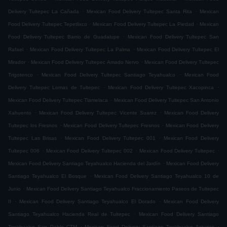
.
.
Delivery Tultepec La Cañada
Mexican Food Delivery Tultepec Santa Rita
Mexican
.
.
Food Delivery Tultepec Tepetlixco
Mexican Food Delivery Tultepec La Piedad
Mexican
.
Food Delivery Tultepec Barrio de Guadalupe
Mexican Food Delivery Tultepec San
.
.
Rafael
Mexican Food Delivery Tultepec La Palma
Mexican Food Delivery Tultepec El
.
.
Mirador
Mexican Food Delivery Tultepec Amado Nervo
Mexican Food Delivery Tultepec
.
.
Trigotenco
Mexican Food Delivery Tultepec Santiago Teyahualco
Mexican Food
.
.
Delivery Tultepec Lomas de Tultepec
Mexican Food Delivery Tultepec Xacopinca
.
Mexican Food Delivery Tultepec Tlamelaca
Mexican Food Delivery Tultepec San Antonio
.
.
Xahuento
Mexican Food Delivery Tultepec Vicente Suarez
Mexican Food Delivery
.
.
Tultepec los Fresnos
Mexican Food Delivery Tultepec Fresnos
Mexican Food Delivery
.
.
Tultepec Las Brisas
Mexican Food Delivery Tultepec 001
Mexican Food Delivery
.
.
.
Tultepec 006
Mexican Food Delivery Tultepec 002
Mexican Food Delivery Tultepec
.
Mexican Food Delivery Santiago Teyahualco Hacienda del Jardín
Mexican Food Delivery
.
Santiago Teyahualco El Bosque
Mexican Food Delivery Santiago Teyahualco 10 de
.
Junio
Mexican Food Delivery Santiago Teyahualco Fraccionamiento Paseos de Tultepec
.
.
II
Mexican Food Delivery Santiago Teyahualco El Dorado
Mexican Food Delivery
.
Santiago Teyahualco Hacienda Real de Tultepec
Mexican Food Delivery Santiago
.
.
Teyahualco San Pablo CTM
Mexican Food Delivery Santiago Teyahualco Asturias