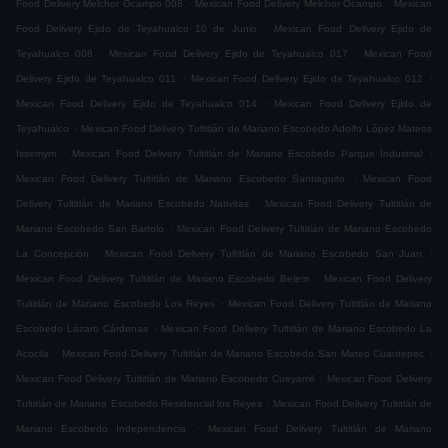
.
.
Food Delivery Melchor Ocampo 008
Mexican Food Delivery Melchor Ocampo
Mexican
.
Food Delivery Ejido de Teyahualco 10 de Junio
Mexican Food Delivery Ejido de
.
.
Teyahualco 008
Mexican Food Delivery Ejido de Teyahualco 017
Mexican Food
.
.
Delivery Ejido de Teyahualco 011
Mexican Food Delivery Ejido de Teyahualco 012
.
Mexican Food Delivery Ejido de Teyahualco 014
Mexican Food Delivery Ejido de
.
Teyahualco
Mexican Food Delivery Tultitlán de Mariano Escobedo Adolfo López Mateos
.
.
Issemym
Mexican Food Delivery Tultitlán de Mariano Escobedo Parque Industrial
.
Mexican Food Delivery Tultitlán de Mariano Escobedo Santiaguito
Mexican Food
.
Delivery Tultitlán de Mariano Escobedo Nativitas
Mexican Food Delivery Tultitlán de
.
Mariano Escobedo San Bartolo
Mexican Food Delivery Tultitlán de Mariano Escobedo
.
.
La Concepción
Mexican Food Delivery Tultitlán de Mariano Escobedo San Juan
.
Mexican Food Delivery Tultitlán de Mariano Escobedo Belem
Mexican Food Delivery
.
Tultitlán de Mariano Escobedo Los Reyes
Mexican Food Delivery Tultitlán de Mariano
.
Escobedo Lázaro Cárdenas
Mexican Food Delivery Tultitlán de Mariano Escobedo La
.
.
Acocila
Mexican Food Delivery Tultitlán de Mariano Escobedo San Mateo Cuautepec
.
Mexican Food Delivery Tultitlán de Mariano Escobedo Cueyamil
Mexican Food Delivery
.
Tultitlán de Mariano Escobedo Residencial los Reyes
Mexican Food Delivery Tultitlán de
.
Mariano Escobedo Independencia
Mexican Food Delivery Tultitlán de Mariano