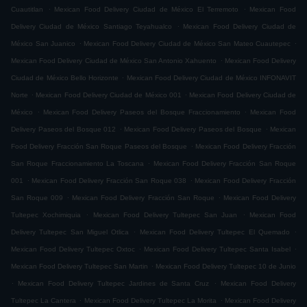
.
.
Cuautitlan
Mexican Food Delivery Ciudad de México El Terremoto
Mexican Food
.
Delivery Ciudad de México Santiago Teyahualco
Mexican Food Delivery Ciudad de
.
.
México San Juanico
Mexican Food Delivery Ciudad de México San Mateo Cuautepec
.
Mexican Food Delivery Ciudad de México San Antonio Xahuento
Mexican Food Delivery
.
Ciudad de México Bello Horizonte
Mexican Food Delivery Ciudad de México INFONAVIT
.
.
Norte
Mexican Food Delivery Ciudad de México 001
Mexican Food Delivery Ciudad de
.
.
México
Mexican Food Delivery Paseos del Bosque Fraccionamiento
Mexican Food
.
.
Delivery Paseos del Bosque 012
Mexican Food Delivery Paseos del Bosque
Mexican
.
Food Delivery Fracción San Roque Paseos del Bosque
Mexican Food Delivery Fracción
.
San Roque Fraccionamiento La Toscana
Mexican Food Delivery Fracción San Roque
.
.
001
Mexican Food Delivery Fracción San Roque 038
Mexican Food Delivery Fracción
.
.
San Roque 009
Mexican Food Delivery Fracción San Roque
Mexican Food Delivery
.
.
Tultepec Xochimiquia
Mexican Food Delivery Tultepec San Juan
Mexican Food
.
.
Delivery Tultepec San Miguel Otlica
Mexican Food Delivery Tultepec El Quemado
.
.
Mexican Food Delivery Tultepec Oxtoc
Mexican Food Delivery Tultepec Santa Isabel
.
Mexican Food Delivery Tultepec San Martin
Mexican Food Delivery Tultepec 10 de Junio
.
.
Mexican Food Delivery Tultepec Jardines de Santa Cruz
Mexican Food Delivery
.
.
Tultepec La Cantera
Mexican Food Delivery Tultepec La Morita
Mexican Food Delivery