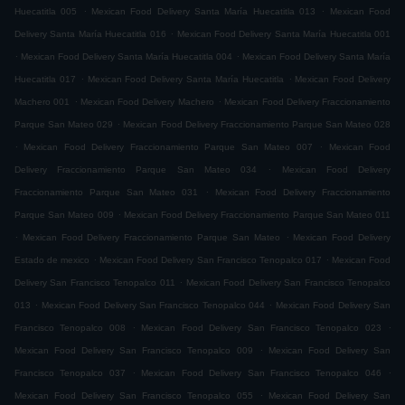
.
.
Huecatitla 005
Mexican Food Delivery Santa María Huecatitla 013
Mexican Food
.
Delivery Santa María Huecatitla 016
Mexican Food Delivery Santa María Huecatitla 001
.
.
Mexican Food Delivery Santa María Huecatitla 004
Mexican Food Delivery Santa María
.
.
Huecatitla 017
Mexican Food Delivery Santa María Huecatitla
Mexican Food Delivery
.
.
Machero 001
Mexican Food Delivery Machero
Mexican Food Delivery Fraccionamiento
.
Parque San Mateo 029
Mexican Food Delivery Fraccionamiento Parque San Mateo 028
.
.
Mexican Food Delivery Fraccionamiento Parque San Mateo 007
Mexican Food
.
Delivery Fraccionamiento Parque San Mateo 034
Mexican Food Delivery
.
Fraccionamiento Parque San Mateo 031
Mexican Food Delivery Fraccionamiento
.
Parque San Mateo 009
Mexican Food Delivery Fraccionamiento Parque San Mateo 011
.
.
Mexican Food Delivery Fraccionamiento Parque San Mateo
Mexican Food Delivery
.
.
Estado de mexico
Mexican Food Delivery San Francisco Tenopalco 017
Mexican Food
.
Delivery San Francisco Tenopalco 011
Mexican Food Delivery San Francisco Tenopalco
.
.
013
Mexican Food Delivery San Francisco Tenopalco 044
Mexican Food Delivery San
.
.
Francisco Tenopalco 008
Mexican Food Delivery San Francisco Tenopalco 023
.
Mexican Food Delivery San Francisco Tenopalco 009
Mexican Food Delivery San
.
.
Francisco Tenopalco 037
Mexican Food Delivery San Francisco Tenopalco 046
.
Mexican Food Delivery San Francisco Tenopalco 055
Mexican Food Delivery San