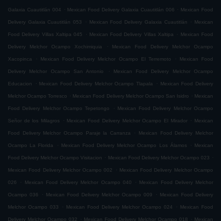
.
.
Galaxia Cuautitlán 004
Mexican Food Delivery Galaxia Cuautitlán 006
Mexican Food
.
.
Delivery Galaxia Cuautitlán 053
Mexican Food Delivery Galaxia Cuautitlán
Mexican
.
.
Food Delivery Villas Xaltipa 045
Mexican Food Delivery Villas Xaltipa
Mexican Food
.
Delivery Melchor Ocampo Xochimiquia
Mexican Food Delivery Melchor Ocampo
.
.
Xacopinca
Mexican Food Delivery Melchor Ocampo El Terremoto
Mexican Food
.
Delivery Melchor Ocampo San Antonio
Mexican Food Delivery Melchor Ocampo
.
.
Educacion
Mexican Food Delivery Melchor Ocampo Tlapala
Mexican Food Delivery
.
.
Melchor Ocampo Torresco
Mexican Food Delivery Melchor Ocampo San Isidro
Mexican
.
Food Delivery Melchor Ocampo Tepetongo
Mexican Food Delivery Melchor Ocampo
.
.
Señor de los Milagros
Mexican Food Delivery Melchor Ocampo El Mirador
Mexican
.
Food Delivery Melchor Ocampo Paraje la Carranza
Mexican Food Delivery Melchor
.
.
Ocampo La Florida
Mexican Food Delivery Melchor Ocampo Los Álamos
Mexican
.
.
Food Delivery Melchor Ocampo Visitacion
Mexican Food Delivery Melchor Ocampo 023
.
Mexican Food Delivery Melchor Ocampo 002
Mexican Food Delivery Melchor Ocampo
.
.
026
Mexican Food Delivery Melchor Ocampo 040
Mexican Food Delivery Melchor
.
.
Ocampo 036
Mexican Food Delivery Melchor Ocampo 009
Mexican Food Delivery
.
.
Melchor Ocampo 033
Mexican Food Delivery Melchor Ocampo 024
Mexican Food
.
.
Delivery Melchor Ocampo 032
Mexican Food Delivery Melchor Ocampo 018
Mexican