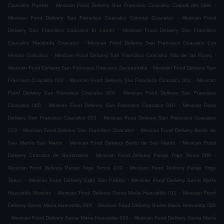
.
.
Coacalco Pueblo
Mexican Food Delivery San Francisco Coacalco Calpulli del Valle
.
Mexican Food Delivery San Francisco Coacalco Colonial Coacalco
Mexican Food
.
Delivery San Francisco Coacalco El Laurel
Mexican Food Delivery San Francisco
.
Coacalco Hacienda Coacalco
Mexican Food Delivery San Francisco Coacalco Los
.
.
Heroes Coacalco
Mexican Food Delivery San Francisco Coacalco Villa de las Flores
.
Mexican Food Delivery San Francisco Coacalco Zacuauhtitla
Mexican Food Delivery San
.
.
Francisco Coacalco 004
Mexican Food Delivery San Francisco Coacalco 001
Mexican
.
Food Delivery San Francisco Coacalco 029
Mexican Food Delivery San Francisco
.
.
Coacalco 065
Mexican Food Delivery San Francisco Coacalco 010
Mexican Food
.
Delivery San Francisco Coacalco 003
Mexican Food Delivery San Francisco Coacalco
.
.
073
Mexican Food Delivery San Francisco Coacalco
Mexican Food Delivery Barrio de
.
.
San Martín San Martin
Mexican Food Delivery Barrio de San Martín
Mexican Food
.
.
Delivery Coacalco de Berriozabal
Mexican Food Delivery Paraje Trigo Tenco 009
.
Mexican Food Delivery Paraje Trigo Tenco 010
Mexican Food Delivery Paraje Trigo
.
.
Tenco
Mexican Food Delivery Ejido San Pablito
Mexican Food Delivery Santa María
.
.
Huecatitla Morelos
Mexican Food Delivery Santa María Huecatitla 011
Mexican Food
.
Delivery Santa María Huecatitla 024
Mexican Food Delivery Santa María Huecatitla 026
.
.
Mexican Food Delivery Santa María Huecatitla 010
Mexican Food Delivery Santa María