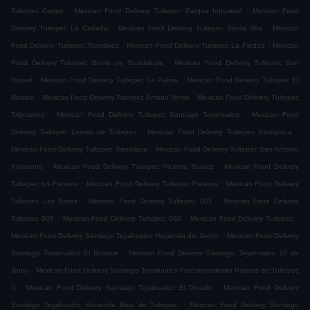
.
.
Tultepec Centro
Mexican Food Delivery Tultepec Parque Industrial
Mexican Food
.
.
Delivery Tultepec La Cañada
Mexican Food Delivery Tultepec Santa Rita
Mexican
.
.
Food Delivery Tultepec Tepetlixco
Mexican Food Delivery Tultepec La Piedad
Mexican
.
Food Delivery Tultepec Barrio de Guadalupe
Mexican Food Delivery Tultepec San
.
.
Rafael
Mexican Food Delivery Tultepec La Palma
Mexican Food Delivery Tultepec El
.
.
Mirador
Mexican Food Delivery Tultepec Amado Nervo
Mexican Food Delivery Tultepec
.
.
Trigotenco
Mexican Food Delivery Tultepec Santiago Teyahualco
Mexican Food
.
.
Delivery Tultepec Lomas de Tultepec
Mexican Food Delivery Tultepec Xacopinca
.
Mexican Food Delivery Tultepec Tlamelaca
Mexican Food Delivery Tultepec San Antonio
.
.
Xahuento
Mexican Food Delivery Tultepec Vicente Suarez
Mexican Food Delivery
.
.
Tultepec los Fresnos
Mexican Food Delivery Tultepec Fresnos
Mexican Food Delivery
.
.
Tultepec Las Brisas
Mexican Food Delivery Tultepec 001
Mexican Food Delivery
.
.
.
Tultepec 006
Mexican Food Delivery Tultepec 002
Mexican Food Delivery Tultepec
.
Mexican Food Delivery Santiago Teyahualco Hacienda del Jardín
Mexican Food Delivery
.
Santiago Teyahualco El Bosque
Mexican Food Delivery Santiago Teyahualco 10 de
.
Junio
Mexican Food Delivery Santiago Teyahualco Fraccionamiento Paseos de Tultepec
.
.
II
Mexican Food Delivery Santiago Teyahualco El Dorado
Mexican Food Delivery
.
Santiago Teyahualco Hacienda Real de Tultepec
Mexican Food Delivery Santiago