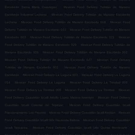
.
Escobedo Santa Maria Cuautepec
Mexican Food Delivery Tultitlán de Mariano
.
Escobedo Industrial Lecheria
Mexican Food Delivery Tultitlán de Mariano Escobedo
.
.
Lecheria
Mexican Food Delivery Tultitlán de Mariano Escobedo 018
Mexican Food
.
Delivery Tultitlán de Mariano Escobedo 015
Mexican Food Delivery Tultitlán de Mariano
.
.
Escobedo 003
Mexican Food Delivery Tultitlán de Mariano Escobedo 021
Mexican
.
Food Delivery Tultitlán de Mariano Escobedo 029
Mexican Food Delivery Tultitlán de
.
.
Mariano Escobedo 028
Mexican Food Delivery Tultitlán de Mariano Escobedo 002
.
Mexican Food Delivery Tultitlán de Mariano Escobedo 027
Mexican Food Delivery
.
Tultitlán de Mariano Escobedo 001
Mexican Food Delivery Tultitlán de Mariano
.
.
Escobedo
Mexican Food Delivery La Laguna 003
Mexican Food Delivery La Laguna
.
.
.
014
Mexican Food Delivery La Laguna
Mexican Food Delivery La Trinidad 009
.
.
Mexican Food Delivery La Trinidad 008
Mexican Food Delivery La Trinidad
Mexican
.
Food Delivery Cuautitlán Izcalli Adolfo López Mateos Issemym
Mexican Food Delivery
.
Cuautitlán Izcalli Colonial del Tepeyac
Mexican Food Delivery Cuautitlán Izcalli
.
.
Fraccionamiento Los Fresnos
Mexican Food Delivery Cuautitlán Izcalli Axotlan
Mexican
.
Food Delivery Cuautitlán Izcalli Urbi Hacienda Balboa
Mexican Food Delivery Cuautitlán
.
.
Izcalli Texcacoa
Mexican Food Delivery Cuautitlán Izcalli Urbi Quinta Montecarlo
.