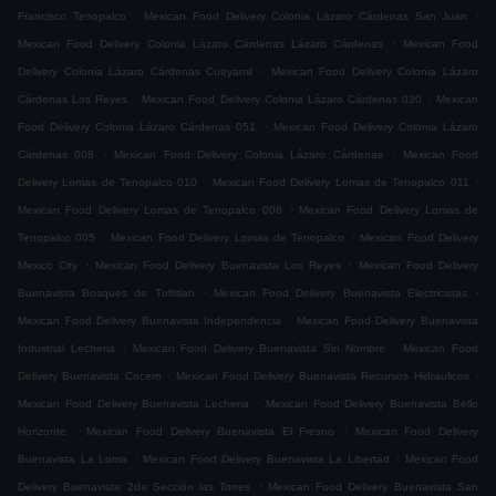
.
.
Francisco Tenopalco
Mexican Food Delivery Colonia Lázaro Cárdenas San Juan
.
Mexican Food Delivery Colonia Lázaro Cárdenas Lázaro Cárdenas
Mexican Food
.
Delivery Colonia Lázaro Cárdenas Cueyamil
Mexican Food Delivery Colonia Lázaro
.
.
Cárdenas Los Reyes
Mexican Food Delivery Colonia Lázaro Cárdenas 030
Mexican
.
Food Delivery Colonia Lázaro Cárdenas 051
Mexican Food Delivery Colonia Lázaro
.
.
Cárdenas 008
Mexican Food Delivery Colonia Lázaro Cárdenas
Mexican Food
.
.
Delivery Lomas de Tenopalco 010
Mexican Food Delivery Lomas de Tenopalco 011
.
Mexican Food Delivery Lomas de Tenopalco 008
Mexican Food Delivery Lomas de
.
.
Tenopalco 005
Mexican Food Delivery Lomas de Tenopalco
Mexican Food Delivery
.
.
Mexico City
Mexican Food Delivery Buenavista Los Reyes
Mexican Food Delivery
.
.
Buenavista Bosques de Tultitlan
Mexican Food Delivery Buenavista Electricistas
.
Mexican Food Delivery Buenavista Independencia
Mexican Food Delivery Buenavista
.
.
Industrial Lecheria
Mexican Food Delivery Buenavista Sin Nombre
Mexican Food
.
.
Delivery Buenavista Cocem
Mexican Food Delivery Buenavista Recursos Hidraulicos
.
Mexican Food Delivery Buenavista Lecheria
Mexican Food Delivery Buenavista Bello
.
.
Horizonte
Mexican Food Delivery Buenavista El Fresno
Mexican Food Delivery
.
.
Buenavista La Loma
Mexican Food Delivery Buenavista La Libertad
Mexican Food
.
Delivery Buenavista 2da Sección las Torres
Mexican Food Delivery Buenavista San