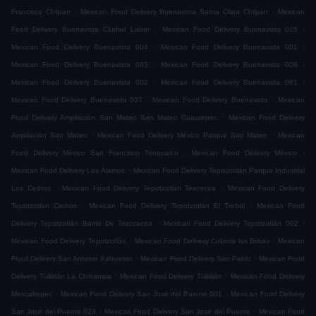
.
.
Francisco Chilpan
Mexican Food Delivery Buenavista Santa Clara Chilpan
Mexican
.
.
Food Delivery Buenavista Ciudad Labor
Mexican Food Delivery Buenavista 015
.
.
Mexican Food Delivery Buenavista 004
Mexican Food Delivery Buenavista 001
.
.
Mexican Food Delivery Buenavista 003
Mexican Food Delivery Buenavista 008
.
.
Mexican Food Delivery Buenavista 002
Mexican Food Delivery Buenavista 061
.
.
Mexican Food Delivery Buenavista 007
Mexican Food Delivery Buenavista
Mexican
.
Food Delivery Ampliación San Mateo San Mateo Cuautepec
Mexican Food Delivery
.
.
Ampliación San Mateo
Mexican Food Delivery México Parque San Mateo
Mexican
.
.
Food Delivery México San Francisco Tenopalco
Mexican Food Delivery México
.
Mexican Food Delivery Los Álamos
Mexican Food Delivery Tepotzotlán Parque Industrial
.
.
Los Cedros
Mexican Food Delivery Tepotzotlán Texcacoa
Mexican Food Delivery
.
.
Tepotzotlán Cedros
Mexican Food Delivery Tepotzotlán El Trebol
Mexican Food
.
.
Delivery Tepotzotlán Barrio De Tezccacoa
Mexican Food Delivery Tepotzotlán 002
.
.
Mexican Food Delivery Tepotzotlán
Mexican Food Delivery Colonia las Brisas
Mexican
.
.
Food Delivery San Antonio Xahuento
Mexican Food Delivery San Pablo
Mexican Food
.
.
Delivery Tultitlán La Chinampa
Mexican Food Delivery Tultitlán
Mexican Food Delivery
.
.
Mexcaltepec
Mexican Food Delivery San José del Puente 001
Mexican Food Delivery
.
.
San José del Puente 023
Mexican Food Delivery San José del Puente
Mexican Food