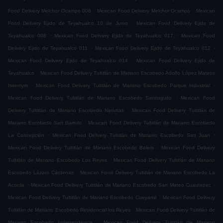
.
.
Food Delivery Melchor Ocampo 008
Mexican Food Delivery Melchor Ocampo
Mexican
.
Food Delivery Ejido de Teyahualco 10 de Junio
Mexican Food Delivery Ejido de
.
.
Teyahualco 008
Mexican Food Delivery Ejido de Teyahualco 017
Mexican Food
.
.
Delivery Ejido de Teyahualco 011
Mexican Food Delivery Ejido de Teyahualco 012
.
Mexican Food Delivery Ejido de Teyahualco 014
Mexican Food Delivery Ejido de
.
Teyahualco
Mexican Food Delivery Tultitlán de Mariano Escobedo Adolfo López Mateos
.
.
Issemym
Mexican Food Delivery Tultitlán de Mariano Escobedo Parque Industrial
.
Mexican Food Delivery Tultitlán de Mariano Escobedo Santiaguito
Mexican Food
.
Delivery Tultitlán de Mariano Escobedo Nativitas
Mexican Food Delivery Tultitlán de
.
Mariano Escobedo San Bartolo
Mexican Food Delivery Tultitlán de Mariano Escobedo
.
.
La Concepción
Mexican Food Delivery Tultitlán de Mariano Escobedo San Juan
.
Mexican Food Delivery Tultitlán de Mariano Escobedo Belem
Mexican Food Delivery
.
Tultitlán de Mariano Escobedo Los Reyes
Mexican Food Delivery Tultitlán de Mariano
.
Escobedo Lázaro Cárdenas
Mexican Food Delivery Tultitlán de Mariano Escobedo La
.
.
Acocila
Mexican Food Delivery Tultitlán de Mariano Escobedo San Mateo Cuautepec
.
Mexican Food Delivery Tultitlán de Mariano Escobedo Cueyamil
Mexican Food Delivery
.
Tultitlán de Mariano Escobedo Residencial los Reyes
Mexican Food Delivery Tultitlán de
.
Mariano Escobedo Independencia
Mexican Food Delivery Tultitlán de Mariano