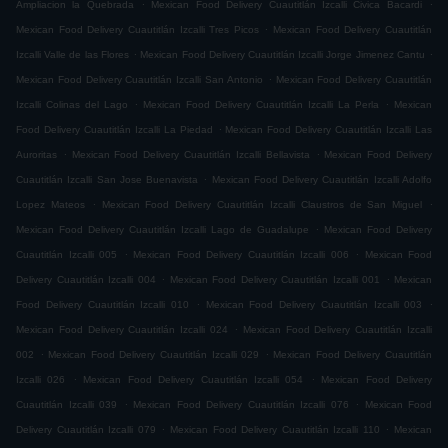
.
.
Ampliacion la Quebrada
Mexican Food Delivery Cuautitlán Izcalli Civica Bacardi
.
Mexican Food Delivery Cuautitlán Izcalli Tres Picos
Mexican Food Delivery Cuautitlán
.
.
Izcalli Valle de las Flores
Mexican Food Delivery Cuautitlán Izcalli Jorge Jimenez Cantu
.
Mexican Food Delivery Cuautitlán Izcalli San Antonio
Mexican Food Delivery Cuautitlán
.
.
Izcalli Colinas del Lago
Mexican Food Delivery Cuautitlán Izcalli La Perla
Mexican
.
Food Delivery Cuautitlán Izcalli La Piedad
Mexican Food Delivery Cuautitlán Izcalli Las
.
.
Auroritas
Mexican Food Delivery Cuautitlán Izcalli Bellavista
Mexican Food Delivery
.
Cuautitlán Izcalli San Jose Buenavista
Mexican Food Delivery Cuautitlán Izcalli Adolfo
.
.
Lopez Mateos
Mexican Food Delivery Cuautitlán Izcalli Claustros de San Miguel
.
Mexican Food Delivery Cuautitlán Izcalli Lago de Guadalupe
Mexican Food Delivery
.
.
Cuautitlán Izcalli 005
Mexican Food Delivery Cuautitlán Izcalli 006
Mexican Food
.
.
Delivery Cuautitlán Izcalli 004
Mexican Food Delivery Cuautitlán Izcalli 001
Mexican
.
.
Food Delivery Cuautitlán Izcalli 010
Mexican Food Delivery Cuautitlán Izcalli 003
.
Mexican Food Delivery Cuautitlán Izcalli 024
Mexican Food Delivery Cuautitlán Izcalli
.
.
002
Mexican Food Delivery Cuautitlán Izcalli 029
Mexican Food Delivery Cuautitlán
.
.
Izcalli 026
Mexican Food Delivery Cuautitlán Izcalli 054
Mexican Food Delivery
.
.
Cuautitlán Izcalli 039
Mexican Food Delivery Cuautitlán Izcalli 076
Mexican Food
.
.
Delivery Cuautitlán Izcalli 079
Mexican Food Delivery Cuautitlán Izcalli 110
Mexican