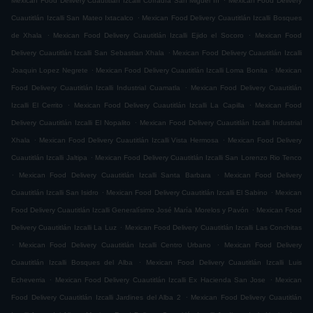
Mexican Food Delivery Cuautitlán Izcalli Cofradía San Miguel ÌII
Mexican Food Delivery
.
Cuautitlán Izcalli San Mateo Ixtacalco
Mexican Food Delivery Cuautitlán Izcalli Bosques
.
.
de Xhala
Mexican Food Delivery Cuautitlán Izcalli Ejido el Socoro
Mexican Food
.
Delivery Cuautitlán Izcalli San Sebastian Xhala
Mexican Food Delivery Cuautitlán Izcalli
.
.
Joaquin Lopez Negrete
Mexican Food Delivery Cuautitlán Izcalli Loma Bonita
Mexican
.
Food Delivery Cuautitlán Izcalli Industrial Cuamatla
Mexican Food Delivery Cuautitlán
.
.
Izcalli El Cerrito
Mexican Food Delivery Cuautitlán Izcalli La Capilla
Mexican Food
.
Delivery Cuautitlán Izcalli El Nopalito
Mexican Food Delivery Cuautitlán Izcalli Industrial
.
.
Xhala
Mexican Food Delivery Cuautitlán Izcalli Vista Hermosa
Mexican Food Delivery
.
Cuautitlán Izcalli Jaltipa
Mexican Food Delivery Cuautitlán Izcalli San Lorenzo Rio Tenco
.
.
Mexican Food Delivery Cuautitlán Izcalli Santa Barbara
Mexican Food Delivery
.
.
Cuautitlán Izcalli San Isidro
Mexican Food Delivery Cuautitlán Izcalli El Sabino
Mexican
.
Food Delivery Cuautitlán Izcalli Generalísimo José María Morelos y Pavón
Mexican Food
.
Delivery Cuautitlán Izcalli La Luz
Mexican Food Delivery Cuautitlán Izcalli Las Conchitas
.
.
Mexican Food Delivery Cuautitlán Izcalli Centro Urbano
Mexican Food Delivery
.
Cuautitlán Izcalli Bosques del Alba
Mexican Food Delivery Cuautitlán Izcalli Luis
.
.
Echeverria
Mexican Food Delivery Cuautitlán Izcalli Ex Hacienda San Jose
Mexican
.
Food Delivery Cuautitlán Izcalli Jardines del Alba 2
Mexican Food Delivery Cuautitlán
.
.