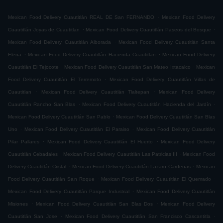
.
Mexican Food Delivery Cuautitlán REAL DE San FERNANDO
Mexican Food Delivery
.
.
Cuautitlán Joyas de Cuautitlan
Mexican Food Delivery Cuautitlán Paseos del Bosque
.
Mexican Food Delivery Cuautitlán Alborada
Mexican Food Delivery Cuautitlán Santa
.
.
Elena
Mexican Food Delivery Cuautitlán Hacienda Cuautitlan
Mexican Food Delivery
.
.
Cuautitlán El Tejocote
Mexican Food Delivery Cuautitlán San Mateo Ixtacalco
Mexican
.
Food Delivery Cuautitlán El Terremoto
Mexican Food Delivery Cuautitlán Villas de
.
.
Cuautitlan
Mexican Food Delivery Cuautitlán Tlaltepan
Mexican Food Delivery
.
.
Cuautitlán Rancho San Blas
Mexican Food Delivery Cuautitlán Hacienda del Jardín
.
Mexican Food Delivery Cuautitlán San Pablo
Mexican Food Delivery Cuautitlán San Blas
.
.
Uno
Mexican Food Delivery Cuautitlán El Paraiso
Mexican Food Delivery Cuautitlán
.
.
Pilar Pallares
Mexican Food Delivery Cuautitlán El Huerto
Mexican Food Delivery
.
.
Cuautitlán Cebadales
Mexican Food Delivery Cuautitlán Las Patricias III
Mexican Food
.
.
Delivery Cuautitlán Cristal
Mexican Food Delivery Cuautitlán Lazaro Cardenas
Mexican
.
.
Food Delivery Cuautitlán San Roque
Mexican Food Delivery Cuautitlán El Quemado
.
Mexican Food Delivery Cuautitlán Parque Industrial
Mexican Food Delivery Cuautitlán
.
.
Misiones
Mexican Food Delivery Cuautitlán San Blas Dos
Mexican Food Delivery
.
.
Cuautitlán San Jose
Mexican Food Delivery Cuautitlán San Francisco Cascantitla