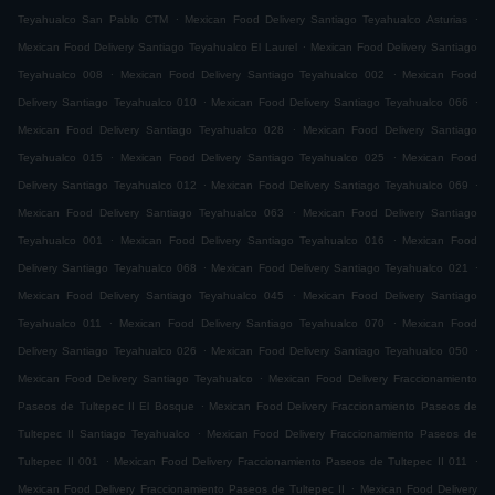
.
.
Teyahualco San Pablo CTM
Mexican Food Delivery Santiago Teyahualco Asturias
.
Mexican Food Delivery Santiago Teyahualco El Laurel
Mexican Food Delivery Santiago
.
.
Teyahualco 008
Mexican Food Delivery Santiago Teyahualco 002
Mexican Food
.
.
Delivery Santiago Teyahualco 010
Mexican Food Delivery Santiago Teyahualco 066
.
Mexican Food Delivery Santiago Teyahualco 028
Mexican Food Delivery Santiago
.
.
Teyahualco 015
Mexican Food Delivery Santiago Teyahualco 025
Mexican Food
.
.
Delivery Santiago Teyahualco 012
Mexican Food Delivery Santiago Teyahualco 069
.
Mexican Food Delivery Santiago Teyahualco 063
Mexican Food Delivery Santiago
.
.
Teyahualco 001
Mexican Food Delivery Santiago Teyahualco 016
Mexican Food
.
.
Delivery Santiago Teyahualco 068
Mexican Food Delivery Santiago Teyahualco 021
.
Mexican Food Delivery Santiago Teyahualco 045
Mexican Food Delivery Santiago
.
.
Teyahualco 011
Mexican Food Delivery Santiago Teyahualco 070
Mexican Food
.
.
Delivery Santiago Teyahualco 026
Mexican Food Delivery Santiago Teyahualco 050
.
Mexican Food Delivery Santiago Teyahualco
Mexican Food Delivery Fraccionamiento
.
Paseos de Tultepec II El Bosque
Mexican Food Delivery Fraccionamiento Paseos de
.
Tultepec II Santiago Teyahualco
Mexican Food Delivery Fraccionamiento Paseos de
.
.
Tultepec II 001
Mexican Food Delivery Fraccionamiento Paseos de Tultepec II 011
.
Mexican Food Delivery Fraccionamiento Paseos de Tultepec II
Mexican Food Delivery