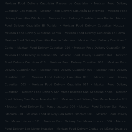
.
Mexican Food Delivery Cuautitlán Paseos de Cuautitlan
Mexican Food Delivery
.
.
Cuautitlán Los Morales
Mexican Food Delivery Cuautitlán El Infiernillo
Mexican Food
.
.
Delivery Cuautitlán Villa Jardin
Mexican Food Delivery Cuautitlán Loma Bonita
Mexican
.
.
Food Delivery Cuautitlán El Partidor
Mexican Food Delivery Cuautitlán Necapa
.
.
Mexican Food Delivery Cuautitlán Centro
Mexican Food Delivery Cuautitlán La Palma
.
Mexican Food Delivery Cuautitlán Puente Jabonero
Mexican Food Delivery Cuautitlán El
.
.
.
Cerrito
Mexican Food Delivery Cuautitlán 029
Mexican Food Delivery Cuautitlán 49
.
.
Mexican Food Delivery Cuautitlán 005
Mexican Food Delivery Cuautitlán 041
Mexican
.
.
Food Delivery Cuautitlán 010
Mexican Food Delivery Cuautitlán 003
Mexican Food
.
.
Delivery Cuautitlán 034
Mexican Food Delivery Cuautitlán 008
Mexican Food Delivery
.
.
Cuautitlán 001
Mexican Food Delivery Cuautitlán 065
Mexican Food Delivery
.
.
Cuautitlán 063
Mexican Food Delivery Cuautitlán 037
Mexican Food Delivery
.
.
Cuautitlán
Mexican Food Delivery San Mateo Ixtacalco San Sebastian Xhala
Mexican
.
Food Delivery San Mateo Ixtacalco 003
Mexican Food Delivery San Mateo Ixtacalco 002
.
.
Mexican Food Delivery San Mateo Ixtacalco 009
Mexican Food Delivery San Mateo
.
.
Ixtacalco 010
Mexican Food Delivery San Mateo Ixtacalco 001
Mexican Food Delivery
.
.
San Mateo Ixtacalco 011
Mexican Food Delivery San Mateo Ixtacalco 006
Mexican
.
Food Delivery San Mateo Ixtacalco
Mexican Food Delivery Ciudad de México Joyas de