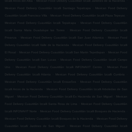
Izcalli Arcos del Alba
Mexican Food Delivery Cuautitlán Izcalli Jardines de la Hacienda
.
Mexican Food Delivery Cuautitlán Izcalli Santiago Tepalcapa
Mexican Food Delivery
.
.
Cuautitlán Izcalli Francisco Villa
Mexican Food Delivery Cuautitlán Izcalli Plaza Tepeyac
.
Mexican Food Delivery Cuautitlán Izcalli Tepalcapa
Mexican Food Delivery Cuautitlán
.
Izcalli Santa Maria Guadalupe las Torres
Mexican Food Delivery Cuautitlán Izcalli
.
.
Privanza
Mexican Food Delivery Cuautitlán Izcalli San Juan Atlamica
Mexican Food
.
Delivery Cuautitlán Izcalli Valle de la Hacienda
Mexican Food Delivery Cuautitlán Izcalli
.
.
El Rosal
Mexican Food Delivery Cuautitlán Izcalli San Martin Tepetlixpan
Mexican Food
.
Delivery Cuautitlán Izcalli San Lucas
Mexican Food Delivery Cuautitlán Izcalli Campo
.
.
Uno
Mexican Food Delivery Cuautitlán Izcalli INFONAVIT Centro
Mexican Food
.
.
Delivery Cuautitlán Izcalli Atlanta
Mexican Food Delivery Cuautitlán Izcalli Cumbria
.
Mexican Food Delivery Cuautitlán Izcalli Ensueños
Mexican Food Delivery Cuautitlán
.
Izcalli Arcos de la Hacienda
Mexican Food Delivery Cuautitlán Izcalli Arboledas de San
.
.
Miguel
Mexican Food Delivery Cuautitlán Izcalli Ex Hacienda de San Miguel
Mexican
.
Food Delivery Cuautitlán Izcalli Santa Rosa de Lima
Mexican Food Delivery Cuautitlán
.
.
Izcalli INFONAVIT Norte
Mexican Food Delivery Cuautitlán Izcalli Bosques de Hacienda
.
Mexican Food Delivery Cuautitlán Izcalli Bosques de la Hacienda
Mexican Food Delivery
.
Cuautitlán Izcalli Jardines de San Miguel
Mexican Food Delivery Cuautitlán Izcalli