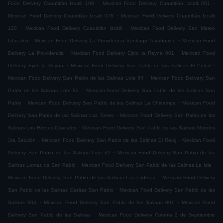
.
.
Food Delivery Cuautitlán Izcalli 108
Mexican Food Delivery Cuautitlán Izcalli 051
.
Mexican Food Delivery Cuautitlán Izcalli 078
Mexican Food Delivery Cuautitlán Izcalli
.
.
120
Mexican Food Delivery Cuautitlán Izcalli
Mexican Food Delivery San Mateo
.
.
Iztacalco
Mexican Food Delivery La Providencia Santiago Teyahualco
Mexican Food
.
.
Delivery La Providencia
Mexican Food Delivery Ejido la Reyna 001
Mexican Food
.
.
Delivery Ejido la Reyna
Mexican Food Delivery San Pablo de las Salinas El Portal
.
Mexican Food Delivery San Pablo de las Salinas Lote 64
Mexican Food Delivery San
.
Pablo de las Salinas Lote 82
Mexican Food Delivery San Pablo de las Salinas San
.
.
Pablo
Mexican Food Delivery San Pablo de las Salinas La Chinampa
Mexican Food
.
Delivery San Pablo de las Salinas Las Torres
Mexican Food Delivery San Pablo de las
.
Salinas Los Heroes Coacalco
Mexican Food Delivery San Pablo de las Salinas Morelos
.
.
3ra Sección
Mexican Food Delivery San Pablo de las Salinas El Reloj
Mexican Food
.
Delivery San Pablo de las Salinas Lote 62
Mexican Food Delivery San Pablo de las
.
.
Salinas Lomas de San Pablo
Mexican Food Delivery San Pablo de las Salinas La Isla
.
Mexican Food Delivery San Pablo de las Salinas Las Laderas
Mexican Food Delivery
.
San Pablo de las Salinas Casitas San Pablo
Mexican Food Delivery San Pablo de las
.
.
Salinas 004
Mexican Food Delivery San Pablo de las Salinas 001
Mexican Food
.
Delivery San Pablo de las Salinas
Mexican Food Delivery Colonia 2 de Septiembre