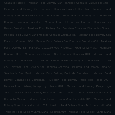
.
.
Coacalco Pueblo
Mexican Food Delivery San Francisco Coacalco Calpulli del Valle
.
Mexican Food Delivery San Francisco Coacalco Colonial Coacalco
Mexican Food
.
Delivery San Francisco Coacalco El Laurel
Mexican Food Delivery San Francisco
.
Coacalco Hacienda Coacalco
Mexican Food Delivery San Francisco Coacalco Los
.
.
Heroes Coacalco
Mexican Food Delivery San Francisco Coacalco Villa de las Flores
.
Mexican Food Delivery San Francisco Coacalco Zacuauhtitla
Mexican Food Delivery San
.
.
Francisco Coacalco 004
Mexican Food Delivery San Francisco Coacalco 001
Mexican
.
Food Delivery San Francisco Coacalco 029
Mexican Food Delivery San Francisco
.
.
Coacalco 065
Mexican Food Delivery San Francisco Coacalco 010
Mexican Food
.
Delivery San Francisco Coacalco 003
Mexican Food Delivery San Francisco Coacalco
.
.
073
Mexican Food Delivery San Francisco Coacalco
Mexican Food Delivery Barrio de
.
.
San Martín San Martin
Mexican Food Delivery Barrio de San Martín
Mexican Food
.
.
Delivery Coacalco de Berriozabal
Mexican Food Delivery Paraje Trigo Tenco 009
.
Mexican Food Delivery Paraje Trigo Tenco 010
Mexican Food Delivery Paraje Trigo
.
.
Tenco
Mexican Food Delivery Ejido San Pablito
Mexican Food Delivery Santa María
.
.
Huecatitla Morelos
Mexican Food Delivery Santa María Huecatitla 011
Mexican Food
.
Delivery Santa María Huecatitla 024
Mexican Food Delivery Santa María Huecatitla 026
.
.
Mexican Food Delivery Santa María Huecatitla 010
Mexican Food Delivery Santa María