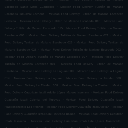
.
Escobedo Santa Maria Cuautepec
Mexican Food Delivery Tultitlán de Mariano
.
Escobedo Industrial Lecheria
Mexican Food Delivery Tultitlán de Mariano Escobedo
.
.
Lecheria
Mexican Food Delivery Tultitlán de Mariano Escobedo 018
Mexican Food
.
Delivery Tultitlán de Mariano Escobedo 015
Mexican Food Delivery Tultitlán de Mariano
.
.
Escobedo 003
Mexican Food Delivery Tultitlán de Mariano Escobedo 021
Mexican
.
Food Delivery Tultitlán de Mariano Escobedo 029
Mexican Food Delivery Tultitlán de
.
.
Mariano Escobedo 028
Mexican Food Delivery Tultitlán de Mariano Escobedo 002
.
Mexican Food Delivery Tultitlán de Mariano Escobedo 027
Mexican Food Delivery
.
Tultitlán de Mariano Escobedo 001
Mexican Food Delivery Tultitlán de Mariano
.
.
Escobedo
Mexican Food Delivery La Laguna 003
Mexican Food Delivery La Laguna
.
.
.
014
Mexican Food Delivery La Laguna
Mexican Food Delivery La Trinidad 009
.
.
Mexican Food Delivery La Trinidad 008
Mexican Food Delivery La Trinidad
Mexican
.
Food Delivery Cuautitlán Izcalli Adolfo López Mateos Issemym
Mexican Food Delivery
.
Cuautitlán Izcalli Colonial del Tepeyac
Mexican Food Delivery Cuautitlán Izcalli
.
.
Fraccionamiento Los Fresnos
Mexican Food Delivery Cuautitlán Izcalli Axotlan
Mexican
.
Food Delivery Cuautitlán Izcalli Urbi Hacienda Balboa
Mexican Food Delivery Cuautitlán
.
.
Izcalli Texcacoa
Mexican Food Delivery Cuautitlán Izcalli Urbi Quinta Montecarlo
.