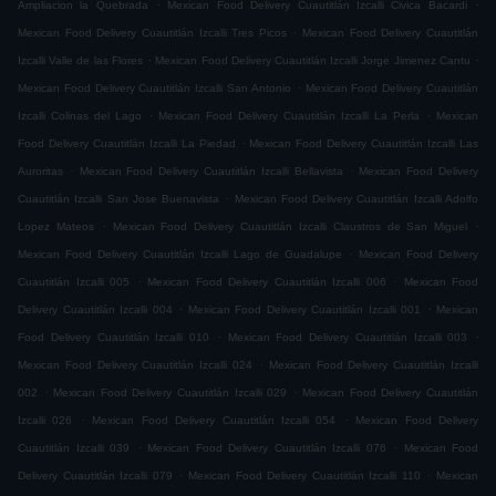
.
.
Ampliacion la Quebrada
Mexican Food Delivery Cuautitlán Izcalli Civica Bacardi
.
Mexican Food Delivery Cuautitlán Izcalli Tres Picos
Mexican Food Delivery Cuautitlán
.
.
Izcalli Valle de las Flores
Mexican Food Delivery Cuautitlán Izcalli Jorge Jimenez Cantu
.
Mexican Food Delivery Cuautitlán Izcalli San Antonio
Mexican Food Delivery Cuautitlán
.
.
Izcalli Colinas del Lago
Mexican Food Delivery Cuautitlán Izcalli La Perla
Mexican
.
Food Delivery Cuautitlán Izcalli La Piedad
Mexican Food Delivery Cuautitlán Izcalli Las
.
.
Auroritas
Mexican Food Delivery Cuautitlán Izcalli Bellavista
Mexican Food Delivery
.
Cuautitlán Izcalli San Jose Buenavista
Mexican Food Delivery Cuautitlán Izcalli Adolfo
.
.
Lopez Mateos
Mexican Food Delivery Cuautitlán Izcalli Claustros de San Miguel
.
Mexican Food Delivery Cuautitlán Izcalli Lago de Guadalupe
Mexican Food Delivery
.
.
Cuautitlán Izcalli 005
Mexican Food Delivery Cuautitlán Izcalli 006
Mexican Food
.
.
Delivery Cuautitlán Izcalli 004
Mexican Food Delivery Cuautitlán Izcalli 001
Mexican
.
.
Food Delivery Cuautitlán Izcalli 010
Mexican Food Delivery Cuautitlán Izcalli 003
.
Mexican Food Delivery Cuautitlán Izcalli 024
Mexican Food Delivery Cuautitlán Izcalli
.
.
002
Mexican Food Delivery Cuautitlán Izcalli 029
Mexican Food Delivery Cuautitlán
.
.
Izcalli 026
Mexican Food Delivery Cuautitlán Izcalli 054
Mexican Food Delivery
.
.
Cuautitlán Izcalli 039
Mexican Food Delivery Cuautitlán Izcalli 076
Mexican Food
.
.
Delivery Cuautitlán Izcalli 079
Mexican Food Delivery Cuautitlán Izcalli 110
Mexican