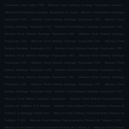
.
.
Teyahualco San Pablo CTM
Mexican Food Delivery Santiago Teyahualco Asturias
.
Mexican Food Delivery Santiago Teyahualco El Laurel
Mexican Food Delivery Santiago
.
.
Teyahualco 008
Mexican Food Delivery Santiago Teyahualco 002
Mexican Food
.
.
Delivery Santiago Teyahualco 010
Mexican Food Delivery Santiago Teyahualco 066
.
Mexican Food Delivery Santiago Teyahualco 028
Mexican Food Delivery Santiago
.
.
Teyahualco 015
Mexican Food Delivery Santiago Teyahualco 025
Mexican Food
.
.
Delivery Santiago Teyahualco 012
Mexican Food Delivery Santiago Teyahualco 069
.
Mexican Food Delivery Santiago Teyahualco 063
Mexican Food Delivery Santiago
.
.
Teyahualco 001
Mexican Food Delivery Santiago Teyahualco 016
Mexican Food
.
.
Delivery Santiago Teyahualco 068
Mexican Food Delivery Santiago Teyahualco 021
.
Mexican Food Delivery Santiago Teyahualco 045
Mexican Food Delivery Santiago
.
.
Teyahualco 011
Mexican Food Delivery Santiago Teyahualco 070
Mexican Food
.
.
Delivery Santiago Teyahualco 026
Mexican Food Delivery Santiago Teyahualco 050
.
Mexican Food Delivery Santiago Teyahualco
Mexican Food Delivery Fraccionamiento
.
Paseos de Tultepec II El Bosque
Mexican Food Delivery Fraccionamiento Paseos de
.
Tultepec II Santiago Teyahualco
Mexican Food Delivery Fraccionamiento Paseos de
.
.
Tultepec II 001
Mexican Food Delivery Fraccionamiento Paseos de Tultepec II 011
.
Mexican Food Delivery Fraccionamiento Paseos de Tultepec II
Mexican Food Delivery