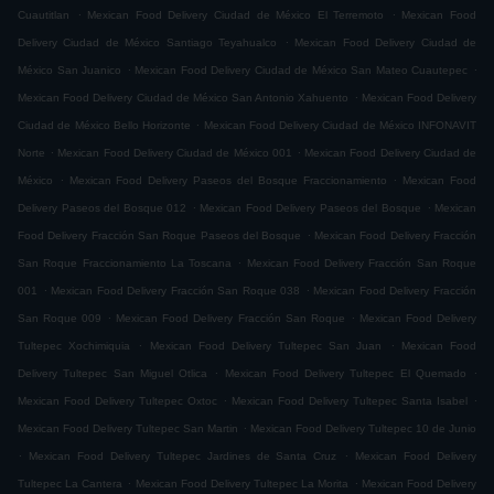
.
.
Cuautitlan
Mexican Food Delivery Ciudad de México El Terremoto
Mexican Food
.
Delivery Ciudad de México Santiago Teyahualco
Mexican Food Delivery Ciudad de
.
.
México San Juanico
Mexican Food Delivery Ciudad de México San Mateo Cuautepec
.
Mexican Food Delivery Ciudad de México San Antonio Xahuento
Mexican Food Delivery
.
Ciudad de México Bello Horizonte
Mexican Food Delivery Ciudad de México INFONAVIT
.
.
Norte
Mexican Food Delivery Ciudad de México 001
Mexican Food Delivery Ciudad de
.
.
México
Mexican Food Delivery Paseos del Bosque Fraccionamiento
Mexican Food
.
.
Delivery Paseos del Bosque 012
Mexican Food Delivery Paseos del Bosque
Mexican
.
Food Delivery Fracción San Roque Paseos del Bosque
Mexican Food Delivery Fracción
.
San Roque Fraccionamiento La Toscana
Mexican Food Delivery Fracción San Roque
.
.
001
Mexican Food Delivery Fracción San Roque 038
Mexican Food Delivery Fracción
.
.
San Roque 009
Mexican Food Delivery Fracción San Roque
Mexican Food Delivery
.
.
Tultepec Xochimiquia
Mexican Food Delivery Tultepec San Juan
Mexican Food
.
.
Delivery Tultepec San Miguel Otlica
Mexican Food Delivery Tultepec El Quemado
.
.
Mexican Food Delivery Tultepec Oxtoc
Mexican Food Delivery Tultepec Santa Isabel
.
Mexican Food Delivery Tultepec San Martin
Mexican Food Delivery Tultepec 10 de Junio
.
.
Mexican Food Delivery Tultepec Jardines de Santa Cruz
Mexican Food Delivery
.
.
Tultepec La Cantera
Mexican Food Delivery Tultepec La Morita
Mexican Food Delivery