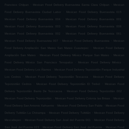
.
.
Francisco Chilpan
Mexican Food Delivery Buenavista Santa Clara Chilpan
Mexican
.
.
Food Delivery Buenavista Ciudad Labor
Mexican Food Delivery Buenavista 015
.
.
Mexican Food Delivery Buenavista 004
Mexican Food Delivery Buenavista 001
.
.
Mexican Food Delivery Buenavista 003
Mexican Food Delivery Buenavista 008
.
.
Mexican Food Delivery Buenavista 002
Mexican Food Delivery Buenavista 061
.
.
Mexican Food Delivery Buenavista 007
Mexican Food Delivery Buenavista
Mexican
.
Food Delivery Ampliación San Mateo San Mateo Cuautepec
Mexican Food Delivery
.
.
Ampliación San Mateo
Mexican Food Delivery México Parque San Mateo
Mexican
.
.
Food Delivery México San Francisco Tenopalco
Mexican Food Delivery México
.
Mexican Food Delivery Los Álamos
Mexican Food Delivery Tepotzotlán Parque Industrial
.
.
Los Cedros
Mexican Food Delivery Tepotzotlán Texcacoa
Mexican Food Delivery
.
.
Tepotzotlán Cedros
Mexican Food Delivery Tepotzotlán El Trebol
Mexican Food
.
.
Delivery Tepotzotlán Barrio De Tezccacoa
Mexican Food Delivery Tepotzotlán 002
.
.
Mexican Food Delivery Tepotzotlán
Mexican Food Delivery Colonia las Brisas
Mexican
.
.
Food Delivery San Antonio Xahuento
Mexican Food Delivery San Pablo
Mexican Food
.
.
Delivery Tultitlán La Chinampa
Mexican Food Delivery Tultitlán
Mexican Food Delivery
.
.
Mexcaltepec
Mexican Food Delivery San José del Puente 001
Mexican Food Delivery
.
.
San José del Puente 023
Mexican Food Delivery San José del Puente
Mexican Food