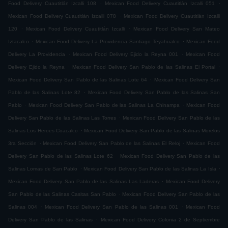
.
.
Food Delivery Cuautitlán Izcalli 108
Mexican Food Delivery Cuautitlán Izcalli 051
.
Mexican Food Delivery Cuautitlán Izcalli 078
Mexican Food Delivery Cuautitlán Izcalli
.
.
120
Mexican Food Delivery Cuautitlán Izcalli
Mexican Food Delivery San Mateo
.
.
Iztacalco
Mexican Food Delivery La Providencia Santiago Teyahualco
Mexican Food
.
.
Delivery La Providencia
Mexican Food Delivery Ejido la Reyna 001
Mexican Food
.
.
Delivery Ejido la Reyna
Mexican Food Delivery San Pablo de las Salinas El Portal
.
Mexican Food Delivery San Pablo de las Salinas Lote 64
Mexican Food Delivery San
.
Pablo de las Salinas Lote 82
Mexican Food Delivery San Pablo de las Salinas San
.
.
Pablo
Mexican Food Delivery San Pablo de las Salinas La Chinampa
Mexican Food
.
Delivery San Pablo de las Salinas Las Torres
Mexican Food Delivery San Pablo de las
.
Salinas Los Heroes Coacalco
Mexican Food Delivery San Pablo de las Salinas Morelos
.
.
3ra Sección
Mexican Food Delivery San Pablo de las Salinas El Reloj
Mexican Food
.
Delivery San Pablo de las Salinas Lote 62
Mexican Food Delivery San Pablo de las
.
.
Salinas Lomas de San Pablo
Mexican Food Delivery San Pablo de las Salinas La Isla
.
Mexican Food Delivery San Pablo de las Salinas Las Laderas
Mexican Food Delivery
.
San Pablo de las Salinas Casitas San Pablo
Mexican Food Delivery San Pablo de las
.
.
Salinas 004
Mexican Food Delivery San Pablo de las Salinas 001
Mexican Food
.
Delivery San Pablo de las Salinas
Mexican Food Delivery Colonia 2 de Septiembre