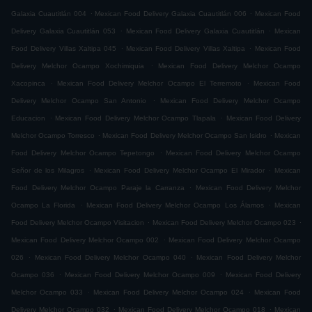
.
.
Galaxia Cuautitlán 004
Mexican Food Delivery Galaxia Cuautitlán 006
Mexican Food
.
.
Delivery Galaxia Cuautitlán 053
Mexican Food Delivery Galaxia Cuautitlán
Mexican
.
.
Food Delivery Villas Xaltipa 045
Mexican Food Delivery Villas Xaltipa
Mexican Food
.
Delivery Melchor Ocampo Xochimiquia
Mexican Food Delivery Melchor Ocampo
.
.
Xacopinca
Mexican Food Delivery Melchor Ocampo El Terremoto
Mexican Food
.
Delivery Melchor Ocampo San Antonio
Mexican Food Delivery Melchor Ocampo
.
.
Educacion
Mexican Food Delivery Melchor Ocampo Tlapala
Mexican Food Delivery
.
.
Melchor Ocampo Torresco
Mexican Food Delivery Melchor Ocampo San Isidro
Mexican
.
Food Delivery Melchor Ocampo Tepetongo
Mexican Food Delivery Melchor Ocampo
.
.
Señor de los Milagros
Mexican Food Delivery Melchor Ocampo El Mirador
Mexican
.
Food Delivery Melchor Ocampo Paraje la Carranza
Mexican Food Delivery Melchor
.
.
Ocampo La Florida
Mexican Food Delivery Melchor Ocampo Los Álamos
Mexican
.
.
Food Delivery Melchor Ocampo Visitacion
Mexican Food Delivery Melchor Ocampo 023
.
Mexican Food Delivery Melchor Ocampo 002
Mexican Food Delivery Melchor Ocampo
.
.
026
Mexican Food Delivery Melchor Ocampo 040
Mexican Food Delivery Melchor
.
.
Ocampo 036
Mexican Food Delivery Melchor Ocampo 009
Mexican Food Delivery
.
.
Melchor Ocampo 033
Mexican Food Delivery Melchor Ocampo 024
Mexican Food
.
.
Delivery Melchor Ocampo 032
Mexican Food Delivery Melchor Ocampo 018
Mexican