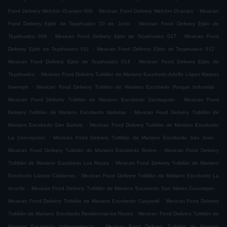
.
.
Food Delivery Melchor Ocampo 008
Mexican Food Delivery Melchor Ocampo
Mexican
.
Food Delivery Ejido de Teyahualco 10 de Junio
Mexican Food Delivery Ejido de
.
.
Teyahualco 008
Mexican Food Delivery Ejido de Teyahualco 017
Mexican Food
.
.
Delivery Ejido de Teyahualco 011
Mexican Food Delivery Ejido de Teyahualco 012
.
Mexican Food Delivery Ejido de Teyahualco 014
Mexican Food Delivery Ejido de
.
Teyahualco
Mexican Food Delivery Tultitlán de Mariano Escobedo Adolfo López Mateos
.
.
Issemym
Mexican Food Delivery Tultitlán de Mariano Escobedo Parque Industrial
.
Mexican Food Delivery Tultitlán de Mariano Escobedo Santiaguito
Mexican Food
.
Delivery Tultitlán de Mariano Escobedo Nativitas
Mexican Food Delivery Tultitlán de
.
Mariano Escobedo San Bartolo
Mexican Food Delivery Tultitlán de Mariano Escobedo
.
.
La Concepción
Mexican Food Delivery Tultitlán de Mariano Escobedo San Juan
.
Mexican Food Delivery Tultitlán de Mariano Escobedo Belem
Mexican Food Delivery
.
Tultitlán de Mariano Escobedo Los Reyes
Mexican Food Delivery Tultitlán de Mariano
.
Escobedo Lázaro Cárdenas
Mexican Food Delivery Tultitlán de Mariano Escobedo La
.
.
Acocila
Mexican Food Delivery Tultitlán de Mariano Escobedo San Mateo Cuautepec
.
Mexican Food Delivery Tultitlán de Mariano Escobedo Cueyamil
Mexican Food Delivery
.
Tultitlán de Mariano Escobedo Residencial los Reyes
Mexican Food Delivery Tultitlán de
.
Mariano Escobedo Independencia
Mexican Food Delivery Tultitlán de Mariano