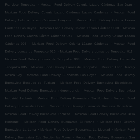
.
.
Francisco Tenopalco
Mexican Food Delivery Colonia Lázaro Cárdenas San Juan
.
Mexican Food Delivery Colonia Lázaro Cárdenas Lázaro Cárdenas
Mexican Food
.
Delivery Colonia Lázaro Cárdenas Cueyamil
Mexican Food Delivery Colonia Lázaro
.
.
Cárdenas Los Reyes
Mexican Food Delivery Colonia Lázaro Cárdenas 030
Mexican
.
Food Delivery Colonia Lázaro Cárdenas 051
Mexican Food Delivery Colonia Lázaro
.
.
Cárdenas 008
Mexican Food Delivery Colonia Lázaro Cárdenas
Mexican Food
.
.
Delivery Lomas de Tenopalco 010
Mexican Food Delivery Lomas de Tenopalco 011
.
Mexican Food Delivery Lomas de Tenopalco 008
Mexican Food Delivery Lomas de
.
.
Tenopalco 005
Mexican Food Delivery Lomas de Tenopalco
Mexican Food Delivery
.
.
Mexico City
Mexican Food Delivery Buenavista Los Reyes
Mexican Food Delivery
.
.
Buenavista Bosques de Tultitlan
Mexican Food Delivery Buenavista Electricistas
.
Mexican Food Delivery Buenavista Independencia
Mexican Food Delivery Buenavista
.
.
Industrial Lecheria
Mexican Food Delivery Buenavista Sin Nombre
Mexican Food
.
.
Delivery Buenavista Cocem
Mexican Food Delivery Buenavista Recursos Hidraulicos
.
Mexican Food Delivery Buenavista Lecheria
Mexican Food Delivery Buenavista Bello
.
.
Horizonte
Mexican Food Delivery Buenavista El Fresno
Mexican Food Delivery
.
.
Buenavista La Loma
Mexican Food Delivery Buenavista La Libertad
Mexican Food
.
Delivery Buenavista 2da Sección las Torres
Mexican Food Delivery Buenavista San