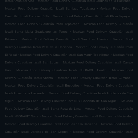
Izcalli Arcos del Alba
Mexican Food Delivery Cuautitlán Izcalli Jardines de la Hacienda
.
Mexican Food Delivery Cuautitlán Izcalli Santiago Tepalcapa
Mexican Food Delivery
.
.
Cuautitlán Izcalli Francisco Villa
Mexican Food Delivery Cuautitlán Izcalli Plaza Tepeyac
.
Mexican Food Delivery Cuautitlán Izcalli Tepalcapa
Mexican Food Delivery Cuautitlán
.
Izcalli Santa Maria Guadalupe las Torres
Mexican Food Delivery Cuautitlán Izcalli
.
.
Privanza
Mexican Food Delivery Cuautitlán Izcalli San Juan Atlamica
Mexican Food
.
Delivery Cuautitlán Izcalli Valle de la Hacienda
Mexican Food Delivery Cuautitlán Izcalli
.
.
El Rosal
Mexican Food Delivery Cuautitlán Izcalli San Martin Tepetlixpan
Mexican Food
.
Delivery Cuautitlán Izcalli San Lucas
Mexican Food Delivery Cuautitlán Izcalli Campo
.
.
Uno
Mexican Food Delivery Cuautitlán Izcalli INFONAVIT Centro
Mexican Food
.
.
Delivery Cuautitlán Izcalli Atlanta
Mexican Food Delivery Cuautitlán Izcalli Cumbria
.
Mexican Food Delivery Cuautitlán Izcalli Ensueños
Mexican Food Delivery Cuautitlán
.
Izcalli Arcos de la Hacienda
Mexican Food Delivery Cuautitlán Izcalli Arboledas de San
.
.
Miguel
Mexican Food Delivery Cuautitlán Izcalli Ex Hacienda de San Miguel
Mexican
.
Food Delivery Cuautitlán Izcalli Santa Rosa de Lima
Mexican Food Delivery Cuautitlán
.
.
Izcalli INFONAVIT Norte
Mexican Food Delivery Cuautitlán Izcalli Bosques de Hacienda
.
Mexican Food Delivery Cuautitlán Izcalli Bosques de la Hacienda
Mexican Food Delivery
.
Cuautitlán Izcalli Jardines de San Miguel
Mexican Food Delivery Cuautitlán Izcalli