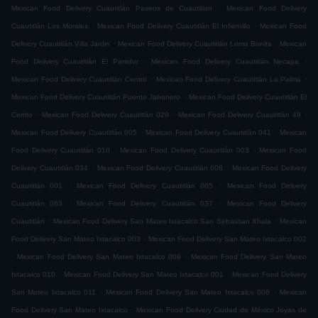
.
Mexican Food Delivery Cuautitlán Paseos de Cuautitlan
Mexican Food Delivery
.
.
Cuautitlán Los Morales
Mexican Food Delivery Cuautitlán El Infiernillo
Mexican Food
.
.
Delivery Cuautitlán Villa Jardin
Mexican Food Delivery Cuautitlán Loma Bonita
Mexican
.
.
Food Delivery Cuautitlán El Partidor
Mexican Food Delivery Cuautitlán Necapa
.
.
Mexican Food Delivery Cuautitlán Centro
Mexican Food Delivery Cuautitlán La Palma
.
Mexican Food Delivery Cuautitlán Puente Jabonero
Mexican Food Delivery Cuautitlán El
.
.
.
Cerrito
Mexican Food Delivery Cuautitlán 029
Mexican Food Delivery Cuautitlán 49
.
.
Mexican Food Delivery Cuautitlán 005
Mexican Food Delivery Cuautitlán 041
Mexican
.
.
Food Delivery Cuautitlán 010
Mexican Food Delivery Cuautitlán 003
Mexican Food
.
.
Delivery Cuautitlán 034
Mexican Food Delivery Cuautitlán 008
Mexican Food Delivery
.
.
Cuautitlán 001
Mexican Food Delivery Cuautitlán 065
Mexican Food Delivery
.
.
Cuautitlán 063
Mexican Food Delivery Cuautitlán 037
Mexican Food Delivery
.
.
Cuautitlán
Mexican Food Delivery San Mateo Ixtacalco San Sebastian Xhala
Mexican
.
Food Delivery San Mateo Ixtacalco 003
Mexican Food Delivery San Mateo Ixtacalco 002
.
.
Mexican Food Delivery San Mateo Ixtacalco 009
Mexican Food Delivery San Mateo
.
.
Ixtacalco 010
Mexican Food Delivery San Mateo Ixtacalco 001
Mexican Food Delivery
.
.
San Mateo Ixtacalco 011
Mexican Food Delivery San Mateo Ixtacalco 006
Mexican
.
Food Delivery San Mateo Ixtacalco
Mexican Food Delivery Ciudad de México Joyas de