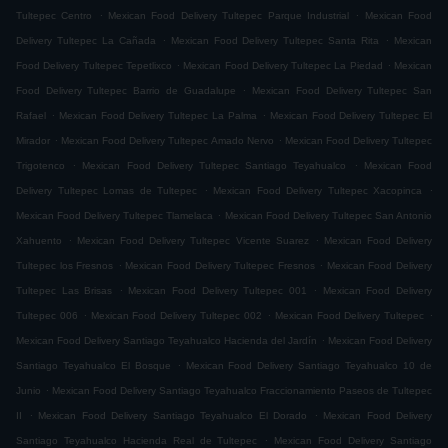
.
.
Tultepec Centro
Mexican Food Delivery Tultepec Parque Industrial
Mexican Food
.
.
Delivery Tultepec La Cañada
Mexican Food Delivery Tultepec Santa Rita
Mexican
.
.
Food Delivery Tultepec Tepetlixco
Mexican Food Delivery Tultepec La Piedad
Mexican
.
Food Delivery Tultepec Barrio de Guadalupe
Mexican Food Delivery Tultepec San
.
.
Rafael
Mexican Food Delivery Tultepec La Palma
Mexican Food Delivery Tultepec El
.
.
Mirador
Mexican Food Delivery Tultepec Amado Nervo
Mexican Food Delivery Tultepec
.
.
Trigotenco
Mexican Food Delivery Tultepec Santiago Teyahualco
Mexican Food
.
.
Delivery Tultepec Lomas de Tultepec
Mexican Food Delivery Tultepec Xacopinca
.
Mexican Food Delivery Tultepec Tlamelaca
Mexican Food Delivery Tultepec San Antonio
.
.
Xahuento
Mexican Food Delivery Tultepec Vicente Suarez
Mexican Food Delivery
.
.
Tultepec los Fresnos
Mexican Food Delivery Tultepec Fresnos
Mexican Food Delivery
.
.
Tultepec Las Brisas
Mexican Food Delivery Tultepec 001
Mexican Food Delivery
.
.
.
Tultepec 006
Mexican Food Delivery Tultepec 002
Mexican Food Delivery Tultepec
.
Mexican Food Delivery Santiago Teyahualco Hacienda del Jardín
Mexican Food Delivery
.
Santiago Teyahualco El Bosque
Mexican Food Delivery Santiago Teyahualco 10 de
.
Junio
Mexican Food Delivery Santiago Teyahualco Fraccionamiento Paseos de Tultepec
.
.
II
Mexican Food Delivery Santiago Teyahualco El Dorado
Mexican Food Delivery
.
Santiago Teyahualco Hacienda Real de Tultepec
Mexican Food Delivery Santiago