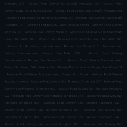
.
.
Huecatitla 005
Mexican Food Delivery Santa María Huecatitla 013
Mexican Food
.
Delivery Santa María Huecatitla 016
Mexican Food Delivery Santa María Huecatitla 001
.
.
Mexican Food Delivery Santa María Huecatitla 004
Mexican Food Delivery Santa María
.
.
Huecatitla 017
Mexican Food Delivery Santa María Huecatitla
Mexican Food Delivery
.
.
Machero 001
Mexican Food Delivery Machero
Mexican Food Delivery Fraccionamiento
.
Parque San Mateo 029
Mexican Food Delivery Fraccionamiento Parque San Mateo 028
.
.
Mexican Food Delivery Fraccionamiento Parque San Mateo 007
Mexican Food
.
Delivery Fraccionamiento Parque San Mateo 034
Mexican Food Delivery
.
Fraccionamiento Parque San Mateo 031
Mexican Food Delivery Fraccionamiento
.
Parque San Mateo 009
Mexican Food Delivery Fraccionamiento Parque San Mateo 011
.
.
Mexican Food Delivery Fraccionamiento Parque San Mateo
Mexican Food Delivery
.
.
Estado de mexico
Mexican Food Delivery San Francisco Tenopalco 017
Mexican Food
.
Delivery San Francisco Tenopalco 011
Mexican Food Delivery San Francisco Tenopalco
.
.
013
Mexican Food Delivery San Francisco Tenopalco 044
Mexican Food Delivery San
.
.
Francisco Tenopalco 008
Mexican Food Delivery San Francisco Tenopalco 023
.
Mexican Food Delivery San Francisco Tenopalco 009
Mexican Food Delivery San
.
.
Francisco Tenopalco 037
Mexican Food Delivery San Francisco Tenopalco 046
.
Mexican Food Delivery San Francisco Tenopalco 055
Mexican Food Delivery San