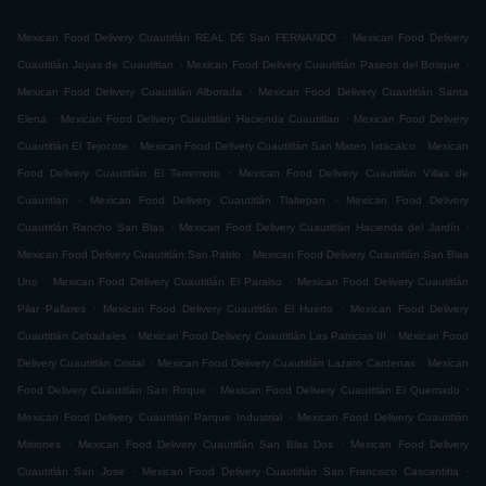
.
Mexican Food Delivery Cuautitlán REAL DE San FERNANDO
Mexican Food Delivery
.
.
Cuautitlán Joyas de Cuautitlan
Mexican Food Delivery Cuautitlán Paseos del Bosque
.
Mexican Food Delivery Cuautitlán Alborada
Mexican Food Delivery Cuautitlán Santa
.
.
Elena
Mexican Food Delivery Cuautitlán Hacienda Cuautitlan
Mexican Food Delivery
.
.
Cuautitlán El Tejocote
Mexican Food Delivery Cuautitlán San Mateo Ixtacalco
Mexican
.
Food Delivery Cuautitlán El Terremoto
Mexican Food Delivery Cuautitlán Villas de
.
.
Cuautitlan
Mexican Food Delivery Cuautitlán Tlaltepan
Mexican Food Delivery
.
.
Cuautitlán Rancho San Blas
Mexican Food Delivery Cuautitlán Hacienda del Jardín
.
Mexican Food Delivery Cuautitlán San Pablo
Mexican Food Delivery Cuautitlán San Blas
.
.
Uno
Mexican Food Delivery Cuautitlán El Paraiso
Mexican Food Delivery Cuautitlán
.
.
Pilar Pallares
Mexican Food Delivery Cuautitlán El Huerto
Mexican Food Delivery
.
.
Cuautitlán Cebadales
Mexican Food Delivery Cuautitlán Las Patricias III
Mexican Food
.
.
Delivery Cuautitlán Cristal
Mexican Food Delivery Cuautitlán Lazaro Cardenas
Mexican
.
.
Food Delivery Cuautitlán San Roque
Mexican Food Delivery Cuautitlán El Quemado
.
Mexican Food Delivery Cuautitlán Parque Industrial
Mexican Food Delivery Cuautitlán
.
.
Misiones
Mexican Food Delivery Cuautitlán San Blas Dos
Mexican Food Delivery
.
.
Cuautitlán San Jose
Mexican Food Delivery Cuautitlán San Francisco Cascantitla