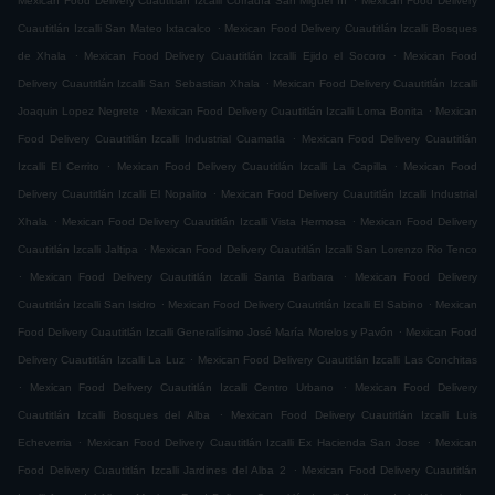
Mexican Food Delivery Cuautitlán Izcalli Cofradía San Miguel ÌII
Mexican Food Delivery
.
Cuautitlán Izcalli San Mateo Ixtacalco
Mexican Food Delivery Cuautitlán Izcalli Bosques
.
.
de Xhala
Mexican Food Delivery Cuautitlán Izcalli Ejido el Socoro
Mexican Food
.
Delivery Cuautitlán Izcalli San Sebastian Xhala
Mexican Food Delivery Cuautitlán Izcalli
.
.
Joaquin Lopez Negrete
Mexican Food Delivery Cuautitlán Izcalli Loma Bonita
Mexican
.
Food Delivery Cuautitlán Izcalli Industrial Cuamatla
Mexican Food Delivery Cuautitlán
.
.
Izcalli El Cerrito
Mexican Food Delivery Cuautitlán Izcalli La Capilla
Mexican Food
.
Delivery Cuautitlán Izcalli El Nopalito
Mexican Food Delivery Cuautitlán Izcalli Industrial
.
.
Xhala
Mexican Food Delivery Cuautitlán Izcalli Vista Hermosa
Mexican Food Delivery
.
Cuautitlán Izcalli Jaltipa
Mexican Food Delivery Cuautitlán Izcalli San Lorenzo Rio Tenco
.
.
Mexican Food Delivery Cuautitlán Izcalli Santa Barbara
Mexican Food Delivery
.
.
Cuautitlán Izcalli San Isidro
Mexican Food Delivery Cuautitlán Izcalli El Sabino
Mexican
.
Food Delivery Cuautitlán Izcalli Generalísimo José María Morelos y Pavón
Mexican Food
.
Delivery Cuautitlán Izcalli La Luz
Mexican Food Delivery Cuautitlán Izcalli Las Conchitas
.
.
Mexican Food Delivery Cuautitlán Izcalli Centro Urbano
Mexican Food Delivery
.
Cuautitlán Izcalli Bosques del Alba
Mexican Food Delivery Cuautitlán Izcalli Luis
.
.
Echeverria
Mexican Food Delivery Cuautitlán Izcalli Ex Hacienda San Jose
Mexican
.
Food Delivery Cuautitlán Izcalli Jardines del Alba 2
Mexican Food Delivery Cuautitlán
.
.