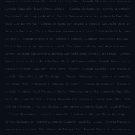
.
servicio a domicilio Cuautitlán Izcalli Las Conchitas
Comida Mexicana con servicio a
.
domicilio Cuautitlán Izcalli Centro Urbano
Comida Mexicana con servicio a domicilio
.
Cuautitlán Izcalli Bosques del Alba
Comida Mexicana con servicio a domicilio Cuautitlán
.
Izcalli Luis Echeverria
Comida Mexicana con servicio a domicilio Cuautitlán Izcalli Ex
.
Hacienda San Jose
Comida Mexicana con servicio a domicilio Cuautitlán Izcalli Jardines
.
.
del Alba 2
Comida Mexicana con servicio a domicilio Cuautitlán Izcalli Arcos del Alba
.
Comida Mexicana con servicio a domicilio Cuautitlán Izcalli Jardines de la Hacienda
.
Comida Mexicana con servicio a domicilio Cuautitlán Izcalli Santiago Tepalcapa
Comida
.
Mexicana con servicio a domicilio Cuautitlán Izcalli Francisco Villa
Comida Mexicana con
.
servicio a domicilio Cuautitlán Izcalli Plaza Tepeyac
Comida Mexicana con servicio a
.
domicilio Cuautitlán Izcalli Tepalcapa
Comida Mexicana con servicio a domicilio
.
Cuautitlán Izcalli Santa Maria Guadalupe las Torres
Comida Mexicana con servicio a
.
domicilio Cuautitlán Izcalli Privanza
Comida Mexicana con servicio a domicilio Cuautitlán
.
Izcalli San Juan Atlamica
Comida Mexicana con servicio a domicilio Cuautitlán Izcalli
.
Valle de la Hacienda
Comida Mexicana con servicio a domicilio Cuautitlán Izcalli El Rosal
.
.
Comida Mexicana con servicio a domicilio Cuautitlán Izcalli San Martin Tepetlixpan
.
Comida Mexicana con servicio a domicilio Cuautitlán Izcalli San Lucas
Comida Mexicana
.
con servicio a domicilio Cuautitlán Izcalli Campo Uno
Comida Mexicana con servicio a