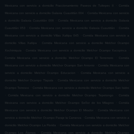
.
Mexicana con servicio a domicilio Fraccionamiento Paseos de Tultepec II
Comida
.
Mexicana con servicio a domicilio Galaxia Cuautitlán 004
Comida Mexicana con servicio
.
a domicilio Galaxia Cuautitlán 006
Comida Mexicana con servicio a domicilio Galaxia
.
.
Cuautitlán 053
Comida Mexicana con servicio a domicilio Galaxia Cuautitlán
Comida
.
Mexicana con servicio a domicilio Villas Xaltipa 045
Comida Mexicana con servicio a
.
domicilio Villas Xaltipa
Comida Mexicana con servicio a domicilio Melchor Ocampo
.
.
Xochimiquia
Comida Mexicana con servicio a domicilio Melchor Ocampo Xacopinca
.
Comida Mexicana con servicio a domicilio Melchor Ocampo El Terremoto
Comida
.
Mexicana con servicio a domicilio Melchor Ocampo San Antonio
Comida Mexicana con
.
servicio a domicilio Melchor Ocampo Educacion
Comida Mexicana con servicio a
.
domicilio Melchor Ocampo Tlapala
Comida Mexicana con servicio a domicilio Melchor
.
Ocampo Torresco
Comida Mexicana con servicio a domicilio Melchor Ocampo San Isidro
.
.
Comida Mexicana con servicio a domicilio Melchor Ocampo Tepetongo
Comida
.
Mexicana con servicio a domicilio Melchor Ocampo Señor de los Milagros
Comida
.
Mexicana con servicio a domicilio Melchor Ocampo El Mirador
Comida Mexicana con
.
servicio a domicilio Melchor Ocampo Paraje la Carranza
Comida Mexicana con servicio a
.
domicilio Melchor Ocampo La Florida
Comida Mexicana con servicio a domicilio Melchor
.
Ocampo Los Álamos
Comida Mexicana con servicio a domicilio Melchor Ocampo