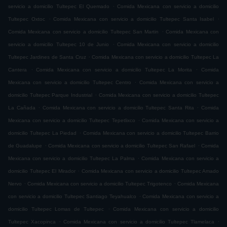
.
servicio a domicilio Tultepec El Quemado
Comida Mexicana con servicio a domicilio
.
.
Tultepec Oxtoc
Comida Mexicana con servicio a domicilio Tultepec Santa Isabel
.
Comida Mexicana con servicio a domicilio Tultepec San Martin
Comida Mexicana con
.
servicio a domicilio Tultepec 10 de Junio
Comida Mexicana con servicio a domicilio
.
Tultepec Jardines de Santa Cruz
Comida Mexicana con servicio a domicilio Tultepec La
.
.
Cantera
Comida Mexicana con servicio a domicilio Tultepec La Morita
Comida
.
Mexicana con servicio a domicilio Tultepec Centro
Comida Mexicana con servicio a
.
domicilio Tultepec Parque Industrial
Comida Mexicana con servicio a domicilio Tultepec
.
.
La Cañada
Comida Mexicana con servicio a domicilio Tultepec Santa Rita
Comida
.
Mexicana con servicio a domicilio Tultepec Tepetlixco
Comida Mexicana con servicio a
.
domicilio Tultepec La Piedad
Comida Mexicana con servicio a domicilio Tultepec Barrio
.
.
de Guadalupe
Comida Mexicana con servicio a domicilio Tultepec San Rafael
Comida
.
Mexicana con servicio a domicilio Tultepec La Palma
Comida Mexicana con servicio a
.
domicilio Tultepec El Mirador
Comida Mexicana con servicio a domicilio Tultepec Amado
.
.
Nervo
Comida Mexicana con servicio a domicilio Tultepec Trigotenco
Comida Mexicana
.
con servicio a domicilio Tultepec Santiago Teyahualco
Comida Mexicana con servicio a
.
domicilio Tultepec Lomas de Tultepec
Comida Mexicana con servicio a domicilio
.
.
Tultepec Xacopinca
Comida Mexicana con servicio a domicilio Tultepec Tlamelaca