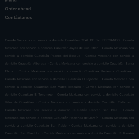
Menú
Order ahead
Contáctanos
.
Comida Mexicana con servicio a domicilio Cuautitlán REAL DE San FERNANDO
Comida
.
Mexicana con servicio a domicilio Cuautitlán Joyas de Cuautitlan
Comida Mexicana con
.
servicio a domicilio Cuautitlán Paseos del Bosque
Comida Mexicana con servicio a
.
domicilio Cuautitlán Alborada
Comida Mexicana con servicio a domicilio Cuautitlán Santa
.
.
Elena
Comida Mexicana con servicio a domicilio Cuautitlán Hacienda Cuautitlan
.
Comida Mexicana con servicio a domicilio Cuautitlán El Tejocote
Comida Mexicana con
.
servicio a domicilio Cuautitlán San Mateo Ixtacalco
Comida Mexicana con servicio a
.
domicilio Cuautitlán El Terremoto
Comida Mexicana con servicio a domicilio Cuautitlán
.
.
Villas de Cuautitlan
Comida Mexicana con servicio a domicilio Cuautitlán Tlaltepan
.
Comida Mexicana con servicio a domicilio Cuautitlán Rancho San Blas
Comida
.
Mexicana con servicio a domicilio Cuautitlán Hacienda del Jardín
Comida Mexicana con
.
servicio a domicilio Cuautitlán San Pablo
Comida Mexicana con servicio a domicilio
.
Cuautitlán San Blas Uno
Comida Mexicana con servicio a domicilio Cuautitlán El Paraiso