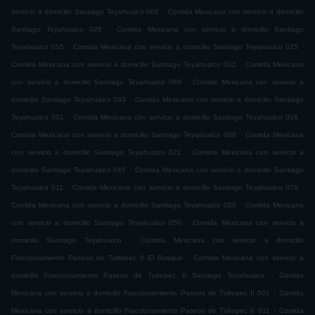
.
servicio a domicilio Santiago Teyahualco 066
Comida Mexicana con servicio a domicilio
.
Santiago Teyahualco 028
Comida Mexicana con servicio a domicilio Santiago
.
.
Teyahualco 015
Comida Mexicana con servicio a domicilio Santiago Teyahualco 025
.
Comida Mexicana con servicio a domicilio Santiago Teyahualco 012
Comida Mexicana
.
con servicio a domicilio Santiago Teyahualco 069
Comida Mexicana con servicio a
.
domicilio Santiago Teyahualco 063
Comida Mexicana con servicio a domicilio Santiago
.
.
Teyahualco 001
Comida Mexicana con servicio a domicilio Santiago Teyahualco 016
.
Comida Mexicana con servicio a domicilio Santiago Teyahualco 068
Comida Mexicana
.
con servicio a domicilio Santiago Teyahualco 021
Comida Mexicana con servicio a
.
domicilio Santiago Teyahualco 045
Comida Mexicana con servicio a domicilio Santiago
.
.
Teyahualco 011
Comida Mexicana con servicio a domicilio Santiago Teyahualco 070
.
Comida Mexicana con servicio a domicilio Santiago Teyahualco 026
Comida Mexicana
.
con servicio a domicilio Santiago Teyahualco 050
Comida Mexicana con servicio a
.
domicilio Santiago Teyahualco
Comida Mexicana con servicio a domicilio
.
Fraccionamiento Paseos de Tultepec II El Bosque
Comida Mexicana con servicio a
.
domicilio Fraccionamiento Paseos de Tultepec II Santiago Teyahualco
Comida
.
Mexicana con servicio a domicilio Fraccionamiento Paseos de Tultepec II 001
Comida
.
Mexicana con servicio a domicilio Fraccionamiento Paseos de Tultepec II 011
Comida