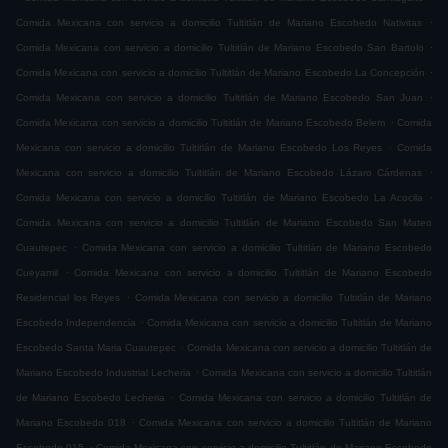
.
Comida Mexicana con servicio a domicilio Tultitlán de Mariano Escobedo Nativitas
.
Comida Mexicana con servicio a domicilio Tultitlán de Mariano Escobedo San Bartolo
.
Comida Mexicana con servicio a domicilio Tultitlán de Mariano Escobedo La Concepción
.
Comida Mexicana con servicio a domicilio Tultitlán de Mariano Escobedo San Juan
.
Comida Mexicana con servicio a domicilio Tultitlán de Mariano Escobedo Belem
Comida
.
Mexicana con servicio a domicilio Tultitlán de Mariano Escobedo Los Reyes
Comida
.
Mexicana con servicio a domicilio Tultitlán de Mariano Escobedo Lázaro Cárdenas
.
Comida Mexicana con servicio a domicilio Tultitlán de Mariano Escobedo La Acocila
Comida Mexicana con servicio a domicilio Tultitlán de Mariano Escobedo San Mateo
.
Cuautepec
Comida Mexicana con servicio a domicilio Tultitlán de Mariano Escobedo
.
Cueyamil
Comida Mexicana con servicio a domicilio Tultitlán de Mariano Escobedo
.
Residencial los Reyes
Comida Mexicana con servicio a domicilio Tultitlán de Mariano
.
Escobedo Independencia
Comida Mexicana con servicio a domicilio Tultitlán de Mariano
.
Escobedo Santa Maria Cuautepec
Comida Mexicana con servicio a domicilio Tultitlán de
.
Mariano Escobedo Industrial Lecheria
Comida Mexicana con servicio a domicilio Tultitlán
.
de Mariano Escobedo Lecheria
Comida Mexicana con servicio a domicilio Tultitlán de
.
Mariano Escobedo 018
Comida Mexicana con servicio a domicilio Tultitlán de Mariano
.
Escobedo 015
Comida Mexicana con servicio a domicilio Tultitlán de Mariano Escobedo