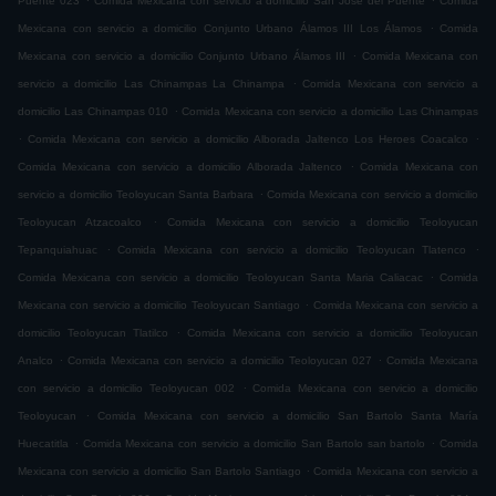
Puente 023
Comida Mexicana con servicio a domicilio San José del Puente
Comida
.
Mexicana con servicio a domicilio Conjunto Urbano Álamos III Los Álamos
Comida
.
Mexicana con servicio a domicilio Conjunto Urbano Álamos III
Comida Mexicana con
.
servicio a domicilio Las Chinampas La Chinampa
Comida Mexicana con servicio a
.
domicilio Las Chinampas 010
Comida Mexicana con servicio a domicilio Las Chinampas
.
.
Comida Mexicana con servicio a domicilio Alborada Jaltenco Los Heroes Coacalco
.
Comida Mexicana con servicio a domicilio Alborada Jaltenco
Comida Mexicana con
.
servicio a domicilio Teoloyucan Santa Barbara
Comida Mexicana con servicio a domicilio
.
Teoloyucan Atzacoalco
Comida Mexicana con servicio a domicilio Teoloyucan
.
.
Tepanquiahuac
Comida Mexicana con servicio a domicilio Teoloyucan Tlatenco
.
Comida Mexicana con servicio a domicilio Teoloyucan Santa Maria Caliacac
Comida
.
Mexicana con servicio a domicilio Teoloyucan Santiago
Comida Mexicana con servicio a
.
domicilio Teoloyucan Tlatilco
Comida Mexicana con servicio a domicilio Teoloyucan
.
.
Analco
Comida Mexicana con servicio a domicilio Teoloyucan 027
Comida Mexicana
.
con servicio a domicilio Teoloyucan 002
Comida Mexicana con servicio a domicilio
.
Teoloyucan
Comida Mexicana con servicio a domicilio San Bartolo Santa María
.
.
Huecatitla
Comida Mexicana con servicio a domicilio San Bartolo san bartolo
Comida
.
Mexicana con servicio a domicilio San Bartolo Santiago
Comida Mexicana con servicio a
.
.