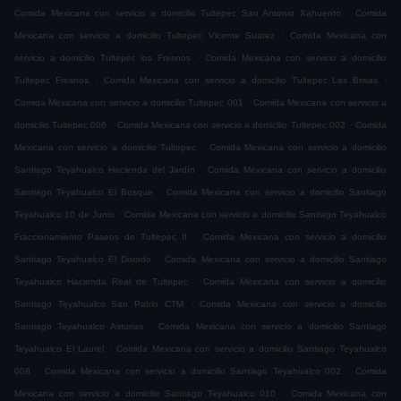
.
Comida Mexicana con servicio a domicilio Tultepec San Antonio Xahuento
Comida
.
Mexicana con servicio a domicilio Tultepec Vicente Suarez
Comida Mexicana con
.
servicio a domicilio Tultepec los Fresnos
Comida Mexicana con servicio a domicilio
.
.
Tultepec Fresnos
Comida Mexicana con servicio a domicilio Tultepec Las Brisas
.
Comida Mexicana con servicio a domicilio Tultepec 001
Comida Mexicana con servicio a
.
.
domicilio Tultepec 006
Comida Mexicana con servicio a domicilio Tultepec 002
Comida
.
Mexicana con servicio a domicilio Tultepec
Comida Mexicana con servicio a domicilio
.
Santiago Teyahualco Hacienda del Jardín
Comida Mexicana con servicio a domicilio
.
Santiago Teyahualco El Bosque
Comida Mexicana con servicio a domicilio Santiago
.
Teyahualco 10 de Junio
Comida Mexicana con servicio a domicilio Santiago Teyahualco
.
Fraccionamiento Paseos de Tultepec II
Comida Mexicana con servicio a domicilio
.
Santiago Teyahualco El Dorado
Comida Mexicana con servicio a domicilio Santiago
.
Teyahualco Hacienda Real de Tultepec
Comida Mexicana con servicio a domicilio
.
Santiago Teyahualco San Pablo CTM
Comida Mexicana con servicio a domicilio
.
Santiago Teyahualco Asturias
Comida Mexicana con servicio a domicilio Santiago
.
Teyahualco El Laurel
Comida Mexicana con servicio a domicilio Santiago Teyahualco
.
.
008
Comida Mexicana con servicio a domicilio Santiago Teyahualco 002
Comida
.
Mexicana con servicio a domicilio Santiago Teyahualco 010
Comida Mexicana con