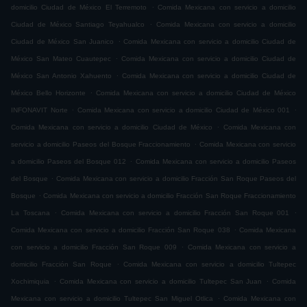
.
domicilio Ciudad de México El Terremoto
Comida Mexicana con servicio a domicilio
.
Ciudad de México Santiago Teyahualco
Comida Mexicana con servicio a domicilio
.
Ciudad de México San Juanico
Comida Mexicana con servicio a domicilio Ciudad de
.
México San Mateo Cuautepec
Comida Mexicana con servicio a domicilio Ciudad de
.
México San Antonio Xahuento
Comida Mexicana con servicio a domicilio Ciudad de
.
México Bello Horizonte
Comida Mexicana con servicio a domicilio Ciudad de México
.
.
INFONAVIT Norte
Comida Mexicana con servicio a domicilio Ciudad de México 001
.
Comida Mexicana con servicio a domicilio Ciudad de México
Comida Mexicana con
.
servicio a domicilio Paseos del Bosque Fraccionamiento
Comida Mexicana con servicio
.
a domicilio Paseos del Bosque 012
Comida Mexicana con servicio a domicilio Paseos
.
del Bosque
Comida Mexicana con servicio a domicilio Fracción San Roque Paseos del
.
Bosque
Comida Mexicana con servicio a domicilio Fracción San Roque Fraccionamiento
.
.
La Toscana
Comida Mexicana con servicio a domicilio Fracción San Roque 001
.
Comida Mexicana con servicio a domicilio Fracción San Roque 038
Comida Mexicana
.
con servicio a domicilio Fracción San Roque 009
Comida Mexicana con servicio a
.
domicilio Fracción San Roque
Comida Mexicana con servicio a domicilio Tultepec
.
.
Xochimiquia
Comida Mexicana con servicio a domicilio Tultepec San Juan
Comida
.
Mexicana con servicio a domicilio Tultepec San Miguel Otlica
Comida Mexicana con