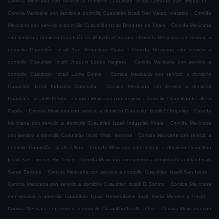
Comida Mexicana con servicio a domicilio Cuautitlán Izcalli Cofradía San Miguel ÌII
.
Comida Mexicana con servicio a domicilio Cuautitlán Izcalli San Mateo Ixtacalco
Comida
.
Mexicana con servicio a domicilio Cuautitlán Izcalli Bosques de Xhala
Comida Mexicana
.
con servicio a domicilio Cuautitlán Izcalli Ejido el Socoro
Comida Mexicana con servicio a
.
domicilio Cuautitlán Izcalli San Sebastian Xhala
Comida Mexicana con servicio a
.
domicilio Cuautitlán Izcalli Joaquin Lopez Negrete
Comida Mexicana con servicio a
.
domicilio Cuautitlán Izcalli Loma Bonita
Comida Mexicana con servicio a domicilio
.
Cuautitlán Izcalli Industrial Cuamatla
Comida Mexicana con servicio a domicilio
.
Cuautitlán Izcalli El Cerrito
Comida Mexicana con servicio a domicilio Cuautitlán Izcalli La
.
.
Capilla
Comida Mexicana con servicio a domicilio Cuautitlán Izcalli El Nopalito
Comida
.
Mexicana con servicio a domicilio Cuautitlán Izcalli Industrial Xhala
Comida Mexicana
.
con servicio a domicilio Cuautitlán Izcalli Vista Hermosa
Comida Mexicana con servicio a
.
domicilio Cuautitlán Izcalli Jaltipa
Comida Mexicana con servicio a domicilio Cuautitlán
.
Izcalli San Lorenzo Rio Tenco
Comida Mexicana con servicio a domicilio Cuautitlán Izcalli
.
.
Santa Barbara
Comida Mexicana con servicio a domicilio Cuautitlán Izcalli San Isidro
.
Comida Mexicana con servicio a domicilio Cuautitlán Izcalli El Sabino
Comida Mexicana
.
con servicio a domicilio Cuautitlán Izcalli Generalísimo José María Morelos y Pavón
.
Comida Mexicana con servicio a domicilio Cuautitlán Izcalli La Luz
Comida Mexicana con