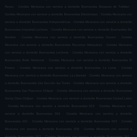
.
.
Reyes
Comida Mexicana con servicio a domicilio Buenavista Bosques de Tultitlan
.
Comida Mexicana con servicio a domicilio Buenavista Electricistas
Comida Mexicana con
.
servicio a domicilio Buenavista Independencia
Comida Mexicana con servicio a domicilio
.
Buenavista Industrial Lecheria
Comida Mexicana con servicio a domicilio Buenavista Sin
.
.
Nombre
Comida Mexicana con servicio a domicilio Buenavista Cocem
Comida
.
Mexicana con servicio a domicilio Buenavista Recursos Hidraulicos
Comida Mexicana
.
con servicio a domicilio Buenavista Lecheria
Comida Mexicana con servicio a domicilio
.
Buenavista Bello Horizonte
Comida Mexicana con servicio a domicilio Buenavista El
.
.
Fresno
Comida Mexicana con servicio a domicilio Buenavista La Loma
Comida
.
Mexicana con servicio a domicilio Buenavista La Libertad
Comida Mexicana con servicio
.
a domicilio Buenavista 2da Sección las Torres
Comida Mexicana con servicio a domicilio
.
Buenavista San Francisco Chilpan
Comida Mexicana con servicio a domicilio Buenavista
.
Santa Clara Chilpan
Comida Mexicana con servicio a domicilio Buenavista Ciudad Labor
.
.
Comida Mexicana con servicio a domicilio Buenavista 015
Comida Mexicana con
.
servicio a domicilio Buenavista 004
Comida Mexicana con servicio a domicilio
.
.
Buenavista 001
Comida Mexicana con servicio a domicilio Buenavista 003
Comida
.
Mexicana con servicio a domicilio Buenavista 008
Comida Mexicana con servicio a
.
.
domicilio Buenavista 002
Comida Mexicana con servicio a domicilio Buenavista 061