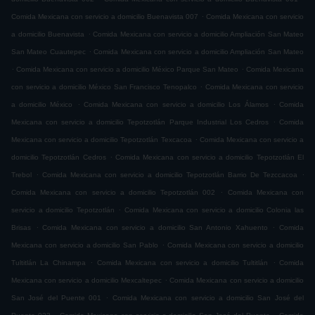
.
Comida Mexicana con servicio a domicilio Buenavista 007
Comida Mexicana con servicio
.
a domicilio Buenavista
Comida Mexicana con servicio a domicilio Ampliación San Mateo
.
San Mateo Cuautepec
Comida Mexicana con servicio a domicilio Ampliación San Mateo
.
.
Comida Mexicana con servicio a domicilio México Parque San Mateo
Comida Mexicana
.
con servicio a domicilio México San Francisco Tenopalco
Comida Mexicana con servicio
.
.
a domicilio México
Comida Mexicana con servicio a domicilio Los Álamos
Comida
.
Mexicana con servicio a domicilio Tepotzotlán Parque Industrial Los Cedros
Comida
.
Mexicana con servicio a domicilio Tepotzotlán Texcacoa
Comida Mexicana con servicio a
.
domicilio Tepotzotlán Cedros
Comida Mexicana con servicio a domicilio Tepotzotlán El
.
.
Trebol
Comida Mexicana con servicio a domicilio Tepotzotlán Barrio De Tezccacoa
.
Comida Mexicana con servicio a domicilio Tepotzotlán 002
Comida Mexicana con
.
servicio a domicilio Tepotzotlán
Comida Mexicana con servicio a domicilio Colonia las
.
.
Brisas
Comida Mexicana con servicio a domicilio San Antonio Xahuento
Comida
.
Mexicana con servicio a domicilio San Pablo
Comida Mexicana con servicio a domicilio
.
.
Tultitlán La Chinampa
Comida Mexicana con servicio a domicilio Tultitlán
Comida
.
Mexicana con servicio a domicilio Mexcaltepec
Comida Mexicana con servicio a domicilio
.
San José del Puente 001
Comida Mexicana con servicio a domicilio San José del
.
.