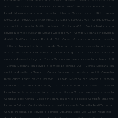
.
.
003
Comida Mexicana con servicio a domicilio Tultitlán de Mariano Escobedo 021
.
Comida Mexicana con servicio a domicilio Tultitlán de Mariano Escobedo 029
Comida
.
Mexicana con servicio a domicilio Tultitlán de Mariano Escobedo 028
Comida Mexicana
.
con servicio a domicilio Tultitlán de Mariano Escobedo 002
Comida Mexicana con
.
servicio a domicilio Tultitlán de Mariano Escobedo 027
Comida Mexicana con servicio a
.
domicilio Tultitlán de Mariano Escobedo 001
Comida Mexicana con servicio a domicilio
.
Tultitlán de Mariano Escobedo
Comida Mexicana con servicio a domicilio La Laguna
.
.
003
Comida Mexicana con servicio a domicilio La Laguna 014
Comida Mexicana con
.
servicio a domicilio La Laguna
Comida Mexicana con servicio a domicilio La Trinidad 009
.
.
Comida Mexicana con servicio a domicilio La Trinidad 008
Comida Mexicana con
.
servicio a domicilio La Trinidad
Comida Mexicana con servicio a domicilio Cuautitlán
.
Izcalli Adolfo López Mateos Issemym
Comida Mexicana con servicio a domicilio
.
Cuautitlán Izcalli Colonial del Tepeyac
Comida Mexicana con servicio a domicilio
.
Cuautitlán Izcalli Fraccionamiento Los Fresnos
Comida Mexicana con servicio a domicilio
.
Cuautitlán Izcalli Axotlan
Comida Mexicana con servicio a domicilio Cuautitlán Izcalli Urbi
.
.
Hacienda Balboa
Comida Mexicana con servicio a domicilio Cuautitlán Izcalli Texcacoa
.
Comida Mexicana con servicio a domicilio Cuautitlán Izcalli Urbi Quinta Montecarlo
.