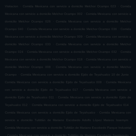
.
.
Visitacion
Comida Mexicana con servicio a domicilio Melchor Ocampo 023
Comida
.
Mexicana con servicio a domicilio Melchor Ocampo 002
Comida Mexicana con servicio a
.
domicilio Melchor Ocampo 026
Comida Mexicana con servicio a domicilio Melchor
.
.
Ocampo 040
Comida Mexicana con servicio a domicilio Melchor Ocampo 036
Comida
.
Mexicana con servicio a domicilio Melchor Ocampo 009
Comida Mexicana con servicio a
.
domicilio Melchor Ocampo 033
Comida Mexicana con servicio a domicilio Melchor
.
.
Ocampo 024
Comida Mexicana con servicio a domicilio Melchor Ocampo 032
Comida
.
Mexicana con servicio a domicilio Melchor Ocampo 018
Comida Mexicana con servicio a
.
domicilio Melchor Ocampo 008
Comida Mexicana con servicio a domicilio Melchor
.
.
Ocampo
Comida Mexicana con servicio a domicilio Ejido de Teyahualco 10 de Junio
.
Comida Mexicana con servicio a domicilio Ejido de Teyahualco 008
Comida Mexicana
.
con servicio a domicilio Ejido de Teyahualco 017
Comida Mexicana con servicio a
.
domicilio Ejido de Teyahualco 011
Comida Mexicana con servicio a domicilio Ejido de
.
.
Teyahualco 012
Comida Mexicana con servicio a domicilio Ejido de Teyahualco 014
.
Comida Mexicana con servicio a domicilio Ejido de Teyahualco
Comida Mexicana con
.
servicio a domicilio Tultitlán de Mariano Escobedo Adolfo López Mateos Issemym
Comida Mexicana con servicio a domicilio Tultitlán de Mariano Escobedo Parque Industrial
.
.
Comida Mexicana con servicio a domicilio Tultitlán de Mariano Escobedo Santiaguito