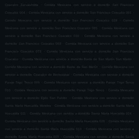
.
Coacalco Zacuauhtitla
Comida Mexicana con servicio a domicilio San Francisco
.
.
Coacalco 004
Comida Mexicana con servicio a domicilio San Francisco Coacalco 001
.
Comida Mexicana con servicio a domicilio San Francisco Coacalco 029
Comida
.
Mexicana con servicio a domicilio San Francisco Coacalco 065
Comida Mexicana con
.
servicio a domicilio San Francisco Coacalco 010
Comida Mexicana con servicio a
.
domicilio San Francisco Coacalco 003
Comida Mexicana con servicio a domicilio San
.
Francisco Coacalco 073
Comida Mexicana con servicio a domicilio San Francisco
.
.
Coacalco
Comida Mexicana con servicio a domicilio Barrio de San Martín San Martin
.
Comida Mexicana con servicio a domicilio Barrio de San Martín
Comida Mexicana con
.
servicio a domicilio Coacalco de Berriozabal
Comida Mexicana con servicio a domicilio
.
Paraje Trigo Tenco 009
Comida Mexicana con servicio a domicilio Paraje Trigo Tenco
.
.
010
Comida Mexicana con servicio a domicilio Paraje Trigo Tenco
Comida Mexicana
.
con servicio a domicilio Ejido San Pablito
Comida Mexicana con servicio a domicilio
.
Santa María Huecatitla Morelos
Comida Mexicana con servicio a domicilio Santa María
.
.
Huecatitla 011
Comida Mexicana con servicio a domicilio Santa María Huecatitla 024
.
Comida Mexicana con servicio a domicilio Santa María Huecatitla 026
Comida Mexicana
.
con servicio a domicilio Santa María Huecatitla 010
Comida Mexicana con servicio a
.
domicilio Santa María Huecatitla 005
Comida Mexicana con servicio a domicilio Santa