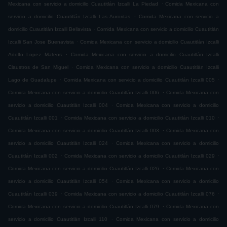
.
Mexicana con servicio a domicilio Cuautitlán Izcalli La Piedad
Comida Mexicana con
.
servicio a domicilio Cuautitlán Izcalli Las Auroritas
Comida Mexicana con servicio a
.
domicilio Cuautitlán Izcalli Bellavista
Comida Mexicana con servicio a domicilio Cuautitlán
.
Izcalli San Jose Buenavista
Comida Mexicana con servicio a domicilio Cuautitlán Izcalli
.
Adolfo Lopez Mateos
Comida Mexicana con servicio a domicilio Cuautitlán Izcalli
.
Claustros de San Miguel
Comida Mexicana con servicio a domicilio Cuautitlán Izcalli
.
.
Lago de Guadalupe
Comida Mexicana con servicio a domicilio Cuautitlán Izcalli 005
.
Comida Mexicana con servicio a domicilio Cuautitlán Izcalli 006
Comida Mexicana con
.
servicio a domicilio Cuautitlán Izcalli 004
Comida Mexicana con servicio a domicilio
.
.
Cuautitlán Izcalli 001
Comida Mexicana con servicio a domicilio Cuautitlán Izcalli 010
.
Comida Mexicana con servicio a domicilio Cuautitlán Izcalli 003
Comida Mexicana con
.
servicio a domicilio Cuautitlán Izcalli 024
Comida Mexicana con servicio a domicilio
.
.
Cuautitlán Izcalli 002
Comida Mexicana con servicio a domicilio Cuautitlán Izcalli 029
.
Comida Mexicana con servicio a domicilio Cuautitlán Izcalli 026
Comida Mexicana con
.
servicio a domicilio Cuautitlán Izcalli 054
Comida Mexicana con servicio a domicilio
.
.
Cuautitlán Izcalli 039
Comida Mexicana con servicio a domicilio Cuautitlán Izcalli 076
.
Comida Mexicana con servicio a domicilio Cuautitlán Izcalli 079
Comida Mexicana con
.
servicio a domicilio Cuautitlán Izcalli 110
Comida Mexicana con servicio a domicilio