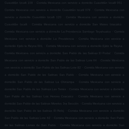
.
.
Cuautitlán Izcalli 108
Comida Mexicana con servicio a domicilio Cuautitlán Izcalli 051
.
Comida Mexicana con servicio a domicilio Cuautitlán Izcalli 078
Comida Mexicana con
.
servicio a domicilio Cuautitlán Izcalli 120
Comida Mexicana con servicio a domicilio
.
.
Cuautitlán Izcalli
Comida Mexicana con servicio a domicilio San Mateo Iztacalco
.
Comida Mexicana con servicio a domicilio La Providencia Santiago Teyahualco
Comida
.
Mexicana con servicio a domicilio La Providencia
Comida Mexicana con servicio a
.
.
domicilio Ejido la Reyna 001
Comida Mexicana con servicio a domicilio Ejido la Reyna
.
Comida Mexicana con servicio a domicilio San Pablo de las Salinas El Portal
Comida
.
Mexicana con servicio a domicilio San Pablo de las Salinas Lote 64
Comida Mexicana
.
con servicio a domicilio San Pablo de las Salinas Lote 82
Comida Mexicana con servicio
.
a domicilio San Pablo de las Salinas San Pablo
Comida Mexicana con servicio a
.
domicilio San Pablo de las Salinas La Chinampa
Comida Mexicana con servicio a
.
domicilio San Pablo de las Salinas Las Torres
Comida Mexicana con servicio a domicilio
.
San Pablo de las Salinas Los Heroes Coacalco
Comida Mexicana con servicio a
.
domicilio San Pablo de las Salinas Morelos 3ra Sección
Comida Mexicana con servicio a
.
domicilio San Pablo de las Salinas El Reloj
Comida Mexicana con servicio a domicilio
.
San Pablo de las Salinas Lote 62
Comida Mexicana con servicio a domicilio San Pablo
.
de las Salinas Lomas de San Pablo
Comida Mexicana con servicio a domicilio San