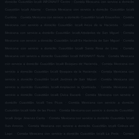
.
domicilio Cuautitlán Izcalli INFONAVIT Centro
Comida Mexicana con servicio a domicilio
.
Cuautitlán Izcalli Atlanta
Comida Mexicana con servicio a domicilio Cuautitlán Izcalli
.
.
Cumbria
Comida Mexicana con servicio a domicilio Cuautitlán Izcalli Ensueños
Comida
.
Mexicana con servicio a domicilio Cuautitlán Izcalli Arcos de la Hacienda
Comida
.
Mexicana con servicio a domicilio Cuautitlán Izcalli Arboledas de San Miguel
Comida
.
Mexicana con servicio a domicilio Cuautitlán Izcalli Ex Hacienda de San Miguel
Comida
.
Mexicana con servicio a domicilio Cuautitlán Izcalli Santa Rosa de Lima
Comida
.
Mexicana con servicio a domicilio Cuautitlán Izcalli INFONAVIT Norte
Comida Mexicana
.
con servicio a domicilio Cuautitlán Izcalli Bosques de Hacienda
Comida Mexicana con
.
servicio a domicilio Cuautitlán Izcalli Bosques de la Hacienda
Comida Mexicana con
.
servicio a domicilio Cuautitlán Izcalli Jardines de San Miguel
Comida Mexicana con
.
servicio a domicilio Cuautitlán Izcalli Ampliacion la Quebrada
Comida Mexicana con
.
servicio a domicilio Cuautitlán Izcalli Civica Bacardi
Comida Mexicana con servicio a
.
domicilio Cuautitlán Izcalli Tres Picos
Comida Mexicana con servicio a domicilio
.
Cuautitlán Izcalli Valle de las Flores
Comida Mexicana con servicio a domicilio Cuautitlán
.
Izcalli Jorge Jimenez Cantu
Comida Mexicana con servicio a domicilio Cuautitlán Izcalli
.
San Antonio
Comida Mexicana con servicio a domicilio Cuautitlán Izcalli Colinas del
.
.
Lago
Comida Mexicana con servicio a domicilio Cuautitlán Izcalli La Perla
Comida