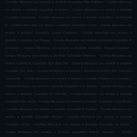
.
.
Comida Mexicana con servicio a domicilio Cuautitlán Pilar Pallares
Comida Mexicana
.
con servicio a domicilio Cuautitlán El Huerto
Comida Mexicana con servicio a domicilio
.
Cuautitlán Cebadales
Comida Mexicana con servicio a domicilio Cuautitlán Las Patricias
.
.
III
Comida Mexicana con servicio a domicilio Cuautitlán Cristal
Comida Mexicana con
.
servicio a domicilio Cuautitlán Lazaro Cardenas
Comida Mexicana con servicio a
.
domicilio Cuautitlán San Roque
Comida Mexicana con servicio a domicilio Cuautitlán El
.
.
Quemado
Comida Mexicana con servicio a domicilio Cuautitlán Parque Industrial
.
Comida Mexicana con servicio a domicilio Cuautitlán Misiones
Comida Mexicana con
.
servicio a domicilio Cuautitlán San Blas Dos
Comida Mexicana con servicio a domicilio
.
Cuautitlán San Jose
Comida Mexicana con servicio a domicilio Cuautitlán San Francisco
.
.
Cascantitla
Comida Mexicana con servicio a domicilio Cuautitlán Paseos de Cuautitlan
.
Comida Mexicana con servicio a domicilio Cuautitlán Los Morales
Comida Mexicana con
.
servicio a domicilio Cuautitlán El Infiernillo
Comida Mexicana con servicio a domicilio
.
Cuautitlán Villa Jardin
Comida Mexicana con servicio a domicilio Cuautitlán Loma Bonita
.
.
Comida Mexicana con servicio a domicilio Cuautitlán El Partidor
Comida Mexicana con
.
servicio a domicilio Cuautitlán Necapa
Comida Mexicana con servicio a domicilio
.
.
Cuautitlán Centro
Comida Mexicana con servicio a domicilio Cuautitlán La Palma
.
Comida Mexicana con servicio a domicilio Cuautitlán Puente Jabonero
Comida