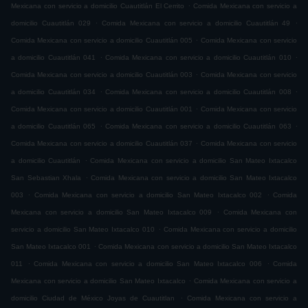
.
Mexicana con servicio a domicilio Cuautitlán El Cerrito
Comida Mexicana con servicio a
.
.
domicilio Cuautitlán 029
Comida Mexicana con servicio a domicilio Cuautitlán 49
.
Comida Mexicana con servicio a domicilio Cuautitlán 005
Comida Mexicana con servicio
.
.
a domicilio Cuautitlán 041
Comida Mexicana con servicio a domicilio Cuautitlán 010
.
Comida Mexicana con servicio a domicilio Cuautitlán 003
Comida Mexicana con servicio
.
.
a domicilio Cuautitlán 034
Comida Mexicana con servicio a domicilio Cuautitlán 008
.
Comida Mexicana con servicio a domicilio Cuautitlán 001
Comida Mexicana con servicio
.
.
a domicilio Cuautitlán 065
Comida Mexicana con servicio a domicilio Cuautitlán 063
.
Comida Mexicana con servicio a domicilio Cuautitlán 037
Comida Mexicana con servicio
.
a domicilio Cuautitlán
Comida Mexicana con servicio a domicilio San Mateo Ixtacalco
.
San Sebastian Xhala
Comida Mexicana con servicio a domicilio San Mateo Ixtacalco
.
.
003
Comida Mexicana con servicio a domicilio San Mateo Ixtacalco 002
Comida
.
Mexicana con servicio a domicilio San Mateo Ixtacalco 009
Comida Mexicana con
.
servicio a domicilio San Mateo Ixtacalco 010
Comida Mexicana con servicio a domicilio
.
San Mateo Ixtacalco 001
Comida Mexicana con servicio a domicilio San Mateo Ixtacalco
.
.
011
Comida Mexicana con servicio a domicilio San Mateo Ixtacalco 006
Comida
.
Mexicana con servicio a domicilio San Mateo Ixtacalco
Comida Mexicana con servicio a
.
domicilio Ciudad de México Joyas de Cuautitlan
Comida Mexicana con servicio a