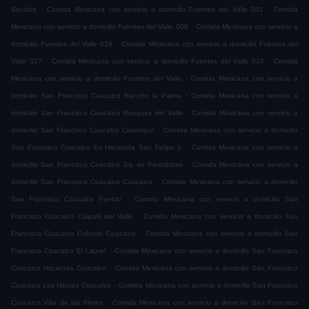
.
.
Sección
Comida Mexicana con servicio a domicilio Fuentes del Valle 001
Comida
.
Mexicana con servicio a domicilio Fuentes del Valle 006
Comida Mexicana con servicio a
.
domicilio Fuentes del Valle 029
Comida Mexicana con servicio a domicilio Fuentes del
.
.
Valle 027
Comida Mexicana con servicio a domicilio Fuentes del Valle 010
Comida
.
Mexicana con servicio a domicilio Fuentes del Valle
Comida Mexicana con servicio a
.
domicilio San Francisco Coacalco Rancho la Palma
Comida Mexicana con servicio a
.
domicilio San Francisco Coacalco Bosques del Valle
Comida Mexicana con servicio a
.
domicilio San Francisco Coacalco Cosmopol
Comida Mexicana con servicio a domicilio
.
San Francisco Coacalco Ex Hacienda San Felipe 1
Comida Mexicana con servicio a
.
domicilio San Francisco Coacalco 3ra de Periodistas
Comida Mexicana con servicio a
.
domicilio San Francisco Coacalco Coacalco
Comida Mexicana con servicio a domicilio
.
San Francisco Coacalco Pueblo
Comida Mexicana con servicio a domicilio San
.
Francisco Coacalco Calpulli del Valle
Comida Mexicana con servicio a domicilio San
.
Francisco Coacalco Colonial Coacalco
Comida Mexicana con servicio a domicilio San
.
Francisco Coacalco El Laurel
Comida Mexicana con servicio a domicilio San Francisco
.
Coacalco Hacienda Coacalco
Comida Mexicana con servicio a domicilio San Francisco
.
Coacalco Los Heroes Coacalco
Comida Mexicana con servicio a domicilio San Francisco
.
Coacalco Villa de las Flores
Comida Mexicana con servicio a domicilio San Francisco