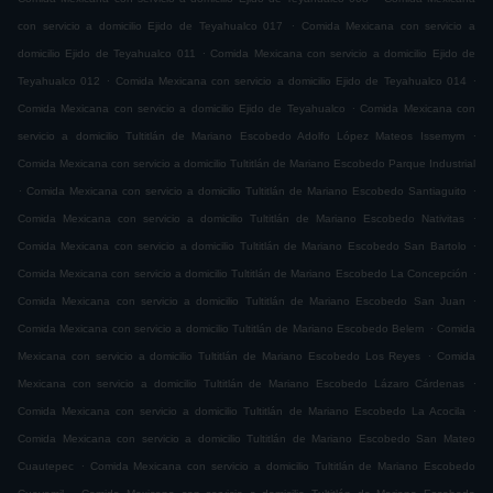
.
con servicio a domicilio Ejido de Teyahualco 017
Comida Mexicana con servicio a
.
domicilio Ejido de Teyahualco 011
Comida Mexicana con servicio a domicilio Ejido de
.
.
Teyahualco 012
Comida Mexicana con servicio a domicilio Ejido de Teyahualco 014
.
Comida Mexicana con servicio a domicilio Ejido de Teyahualco
Comida Mexicana con
.
servicio a domicilio Tultitlán de Mariano Escobedo Adolfo López Mateos Issemym
Comida Mexicana con servicio a domicilio Tultitlán de Mariano Escobedo Parque Industrial
.
.
Comida Mexicana con servicio a domicilio Tultitlán de Mariano Escobedo Santiaguito
.
Comida Mexicana con servicio a domicilio Tultitlán de Mariano Escobedo Nativitas
.
Comida Mexicana con servicio a domicilio Tultitlán de Mariano Escobedo San Bartolo
.
Comida Mexicana con servicio a domicilio Tultitlán de Mariano Escobedo La Concepción
.
Comida Mexicana con servicio a domicilio Tultitlán de Mariano Escobedo San Juan
.
Comida Mexicana con servicio a domicilio Tultitlán de Mariano Escobedo Belem
Comida
.
Mexicana con servicio a domicilio Tultitlán de Mariano Escobedo Los Reyes
Comida
.
Mexicana con servicio a domicilio Tultitlán de Mariano Escobedo Lázaro Cárdenas
.
Comida Mexicana con servicio a domicilio Tultitlán de Mariano Escobedo La Acocila
Comida Mexicana con servicio a domicilio Tultitlán de Mariano Escobedo San Mateo
.
Cuautepec
Comida Mexicana con servicio a domicilio Tultitlán de Mariano Escobedo
.