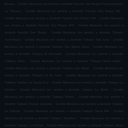
.
Bosque
Comida Mexicana con servicio a domicilio Fracción San Roque Fraccionamiento
.
.
La Toscana
Comida Mexicana con servicio a domicilio Fracción San Roque 001
.
Comida Mexicana con servicio a domicilio Fracción San Roque 038
Comida Mexicana
.
con servicio a domicilio Fracción San Roque 009
Comida Mexicana con servicio a
.
domicilio Fracción San Roque
Comida Mexicana con servicio a domicilio Tultepec
.
.
Xochimiquia
Comida Mexicana con servicio a domicilio Tultepec San Juan
Comida
.
Mexicana con servicio a domicilio Tultepec San Miguel Otlica
Comida Mexicana con
.
servicio a domicilio Tultepec El Quemado
Comida Mexicana con servicio a domicilio
.
.
Tultepec Oxtoc
Comida Mexicana con servicio a domicilio Tultepec Santa Isabel
.
Comida Mexicana con servicio a domicilio Tultepec San Martin
Comida Mexicana con
.
servicio a domicilio Tultepec 10 de Junio
Comida Mexicana con servicio a domicilio
.
Tultepec Jardines de Santa Cruz
Comida Mexicana con servicio a domicilio Tultepec La
.
.
Cantera
Comida Mexicana con servicio a domicilio Tultepec La Morita
Comida
.
Mexicana con servicio a domicilio Tultepec Centro
Comida Mexicana con servicio a
.
domicilio Tultepec Parque Industrial
Comida Mexicana con servicio a domicilio Tultepec
.
.
La Cañada
Comida Mexicana con servicio a domicilio Tultepec Santa Rita
Comida
.
Mexicana con servicio a domicilio Tultepec Tepetlixco
Comida Mexicana con servicio a
.
domicilio Tultepec La Piedad
Comida Mexicana con servicio a domicilio Tultepec Barrio