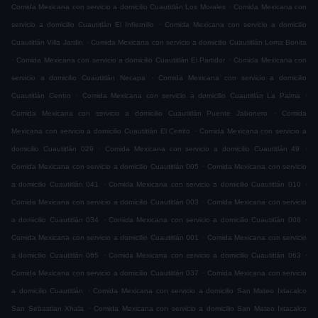
.
Comida Mexicana con servicio a domicilio Cuautitlán Los Morales
Comida Mexicana con
.
servicio a domicilio Cuautitlán El Infiernillo
Comida Mexicana con servicio a domicilio
.
Cuautitlán Villa Jardin
Comida Mexicana con servicio a domicilio Cuautitlán Loma Bonita
.
.
Comida Mexicana con servicio a domicilio Cuautitlán El Partidor
Comida Mexicana con
.
servicio a domicilio Cuautitlán Necapa
Comida Mexicana con servicio a domicilio
.
.
Cuautitlán Centro
Comida Mexicana con servicio a domicilio Cuautitlán La Palma
.
Comida Mexicana con servicio a domicilio Cuautitlán Puente Jabonero
Comida
.
Mexicana con servicio a domicilio Cuautitlán El Cerrito
Comida Mexicana con servicio a
.
.
domicilio Cuautitlán 029
Comida Mexicana con servicio a domicilio Cuautitlán 49
.
Comida Mexicana con servicio a domicilio Cuautitlán 005
Comida Mexicana con servicio
.
.
a domicilio Cuautitlán 041
Comida Mexicana con servicio a domicilio Cuautitlán 010
.
Comida Mexicana con servicio a domicilio Cuautitlán 003
Comida Mexicana con servicio
.
.
a domicilio Cuautitlán 034
Comida Mexicana con servicio a domicilio Cuautitlán 008
.
Comida Mexicana con servicio a domicilio Cuautitlán 001
Comida Mexicana con servicio
.
.
a domicilio Cuautitlán 065
Comida Mexicana con servicio a domicilio Cuautitlán 063
.
Comida Mexicana con servicio a domicilio Cuautitlán 037
Comida Mexicana con servicio
.
a domicilio Cuautitlán
Comida Mexicana con servicio a domicilio San Mateo Ixtacalco
.
San Sebastian Xhala
Comida Mexicana con servicio a domicilio San Mateo Ixtacalco