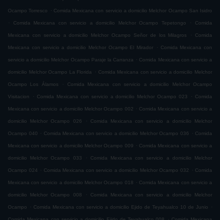
.
Ocampo Torresco
Comida Mexicana con servicio a domicilio Melchor Ocampo San Isidro
.
.
Comida Mexicana con servicio a domicilio Melchor Ocampo Tepetongo
Comida
.
Mexicana con servicio a domicilio Melchor Ocampo Señor de los Milagros
Comida
.
Mexicana con servicio a domicilio Melchor Ocampo El Mirador
Comida Mexicana con
.
servicio a domicilio Melchor Ocampo Paraje la Carranza
Comida Mexicana con servicio a
.
domicilio Melchor Ocampo La Florida
Comida Mexicana con servicio a domicilio Melchor
.
Ocampo Los Álamos
Comida Mexicana con servicio a domicilio Melchor Ocampo
.
.
Visitacion
Comida Mexicana con servicio a domicilio Melchor Ocampo 023
Comida
.
Mexicana con servicio a domicilio Melchor Ocampo 002
Comida Mexicana con servicio a
.
domicilio Melchor Ocampo 026
Comida Mexicana con servicio a domicilio Melchor
.
.
Ocampo 040
Comida Mexicana con servicio a domicilio Melchor Ocampo 036
Comida
.
Mexicana con servicio a domicilio Melchor Ocampo 009
Comida Mexicana con servicio a
.
domicilio Melchor Ocampo 033
Comida Mexicana con servicio a domicilio Melchor
.
.
Ocampo 024
Comida Mexicana con servicio a domicilio Melchor Ocampo 032
Comida
.
Mexicana con servicio a domicilio Melchor Ocampo 018
Comida Mexicana con servicio a
.
domicilio Melchor Ocampo 008
Comida Mexicana con servicio a domicilio Melchor
.
.
Ocampo
Comida Mexicana con servicio a domicilio Ejido de Teyahualco 10 de Junio
.
Comida Mexicana con servicio a domicilio Ejido de Teyahualco 008
Comida Mexicana