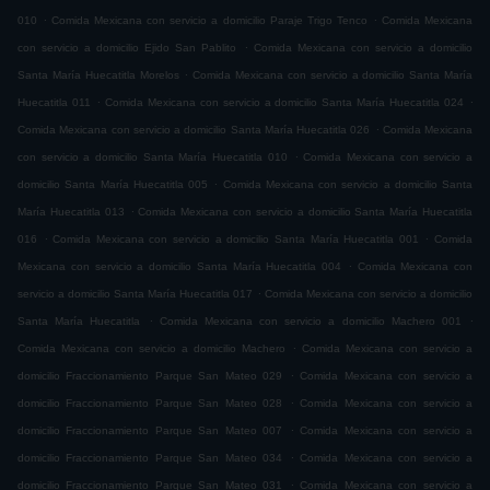
.
.
010
Comida Mexicana con servicio a domicilio Paraje Trigo Tenco
Comida Mexicana
.
con servicio a domicilio Ejido San Pablito
Comida Mexicana con servicio a domicilio
.
Santa María Huecatitla Morelos
Comida Mexicana con servicio a domicilio Santa María
.
.
Huecatitla 011
Comida Mexicana con servicio a domicilio Santa María Huecatitla 024
.
Comida Mexicana con servicio a domicilio Santa María Huecatitla 026
Comida Mexicana
.
con servicio a domicilio Santa María Huecatitla 010
Comida Mexicana con servicio a
.
domicilio Santa María Huecatitla 005
Comida Mexicana con servicio a domicilio Santa
.
María Huecatitla 013
Comida Mexicana con servicio a domicilio Santa María Huecatitla
.
.
016
Comida Mexicana con servicio a domicilio Santa María Huecatitla 001
Comida
.
Mexicana con servicio a domicilio Santa María Huecatitla 004
Comida Mexicana con
.
servicio a domicilio Santa María Huecatitla 017
Comida Mexicana con servicio a domicilio
.
.
Santa María Huecatitla
Comida Mexicana con servicio a domicilio Machero 001
.
Comida Mexicana con servicio a domicilio Machero
Comida Mexicana con servicio a
.
domicilio Fraccionamiento Parque San Mateo 029
Comida Mexicana con servicio a
.
domicilio Fraccionamiento Parque San Mateo 028
Comida Mexicana con servicio a
.
domicilio Fraccionamiento Parque San Mateo 007
Comida Mexicana con servicio a
.
domicilio Fraccionamiento Parque San Mateo 034
Comida Mexicana con servicio a
.
domicilio Fraccionamiento Parque San Mateo 031
Comida Mexicana con servicio a