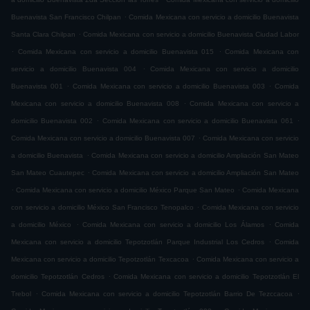
.
Buenavista San Francisco Chilpan
Comida Mexicana con servicio a domicilio Buenavista
.
Santa Clara Chilpan
Comida Mexicana con servicio a domicilio Buenavista Ciudad Labor
.
.
Comida Mexicana con servicio a domicilio Buenavista 015
Comida Mexicana con
.
servicio a domicilio Buenavista 004
Comida Mexicana con servicio a domicilio
.
.
Buenavista 001
Comida Mexicana con servicio a domicilio Buenavista 003
Comida
.
Mexicana con servicio a domicilio Buenavista 008
Comida Mexicana con servicio a
.
.
domicilio Buenavista 002
Comida Mexicana con servicio a domicilio Buenavista 061
.
Comida Mexicana con servicio a domicilio Buenavista 007
Comida Mexicana con servicio
.
a domicilio Buenavista
Comida Mexicana con servicio a domicilio Ampliación San Mateo
.
San Mateo Cuautepec
Comida Mexicana con servicio a domicilio Ampliación San Mateo
.
.
Comida Mexicana con servicio a domicilio México Parque San Mateo
Comida Mexicana
.
con servicio a domicilio México San Francisco Tenopalco
Comida Mexicana con servicio
.
.
a domicilio México
Comida Mexicana con servicio a domicilio Los Álamos
Comida
.
Mexicana con servicio a domicilio Tepotzotlán Parque Industrial Los Cedros
Comida
.
Mexicana con servicio a domicilio Tepotzotlán Texcacoa
Comida Mexicana con servicio a
.
domicilio Tepotzotlán Cedros
Comida Mexicana con servicio a domicilio Tepotzotlán El
.
.
Trebol
Comida Mexicana con servicio a domicilio Tepotzotlán Barrio De Tezccacoa
.