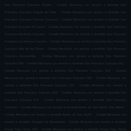
.
San Francisco Coacalco Pueblo
Comida Mexicana con servicio a domicilio San
.
Francisco Coacalco Calpulli del Valle
Comida Mexicana con servicio a domicilio San
.
Francisco Coacalco Colonial Coacalco
Comida Mexicana con servicio a domicilio San
.
Francisco Coacalco El Laurel
Comida Mexicana con servicio a domicilio San Francisco
.
Coacalco Hacienda Coacalco
Comida Mexicana con servicio a domicilio San Francisco
.
Coacalco Los Heroes Coacalco
Comida Mexicana con servicio a domicilio San Francisco
.
Coacalco Villa de las Flores
Comida Mexicana con servicio a domicilio San Francisco
.
Coacalco Zacuauhtitla
Comida Mexicana con servicio a domicilio San Francisco
.
.
Coacalco 004
Comida Mexicana con servicio a domicilio San Francisco Coacalco 001
.
Comida Mexicana con servicio a domicilio San Francisco Coacalco 029
Comida
.
Mexicana con servicio a domicilio San Francisco Coacalco 065
Comida Mexicana con
.
servicio a domicilio San Francisco Coacalco 010
Comida Mexicana con servicio a
.
domicilio San Francisco Coacalco 003
Comida Mexicana con servicio a domicilio San
.
Francisco Coacalco 073
Comida Mexicana con servicio a domicilio San Francisco
.
.
Coacalco
Comida Mexicana con servicio a domicilio Barrio de San Martín San Martin
.
Comida Mexicana con servicio a domicilio Barrio de San Martín
Comida Mexicana con
.
servicio a domicilio Coacalco de Berriozabal
Comida Mexicana con servicio a domicilio
.
Paraje Trigo Tenco 009
Comida Mexicana con servicio a domicilio Paraje Trigo Tenco