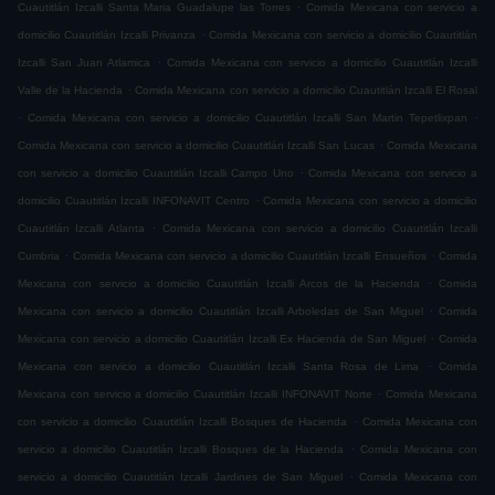
.
Cuautitlán Izcalli Santa Maria Guadalupe las Torres
Comida Mexicana con servicio a
.
domicilio Cuautitlán Izcalli Privanza
Comida Mexicana con servicio a domicilio Cuautitlán
.
Izcalli San Juan Atlamica
Comida Mexicana con servicio a domicilio Cuautitlán Izcalli
.
Valle de la Hacienda
Comida Mexicana con servicio a domicilio Cuautitlán Izcalli El Rosal
.
.
Comida Mexicana con servicio a domicilio Cuautitlán Izcalli San Martin Tepetlixpan
.
Comida Mexicana con servicio a domicilio Cuautitlán Izcalli San Lucas
Comida Mexicana
.
con servicio a domicilio Cuautitlán Izcalli Campo Uno
Comida Mexicana con servicio a
.
domicilio Cuautitlán Izcalli INFONAVIT Centro
Comida Mexicana con servicio a domicilio
.
Cuautitlán Izcalli Atlanta
Comida Mexicana con servicio a domicilio Cuautitlán Izcalli
.
.
Cumbria
Comida Mexicana con servicio a domicilio Cuautitlán Izcalli Ensueños
Comida
.
Mexicana con servicio a domicilio Cuautitlán Izcalli Arcos de la Hacienda
Comida
.
Mexicana con servicio a domicilio Cuautitlán Izcalli Arboledas de San Miguel
Comida
.
Mexicana con servicio a domicilio Cuautitlán Izcalli Ex Hacienda de San Miguel
Comida
.
Mexicana con servicio a domicilio Cuautitlán Izcalli Santa Rosa de Lima
Comida
.
Mexicana con servicio a domicilio Cuautitlán Izcalli INFONAVIT Norte
Comida Mexicana
.
con servicio a domicilio Cuautitlán Izcalli Bosques de Hacienda
Comida Mexicana con
.
servicio a domicilio Cuautitlán Izcalli Bosques de la Hacienda
Comida Mexicana con
.
servicio a domicilio Cuautitlán Izcalli Jardines de San Miguel
Comida Mexicana con