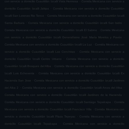
.
con servicio a domicilio Cuautitlán Izcalli Vista Hermosa
Comida Mexicana con servicio a
.
domicilio Cuautitlán Izcalli Jaltipa
Comida Mexicana con servicio a domicilio Cuautitlán
.
Izcalli San Lorenzo Rio Tenco
Comida Mexicana con servicio a domicilio Cuautitlán Izcalli
.
.
Santa Barbara
Comida Mexicana con servicio a domicilio Cuautitlán Izcalli San Isidro
.
Comida Mexicana con servicio a domicilio Cuautitlán Izcalli El Sabino
Comida Mexicana
.
con servicio a domicilio Cuautitlán Izcalli Generalísimo José María Morelos y Pavón
.
Comida Mexicana con servicio a domicilio Cuautitlán Izcalli La Luz
Comida Mexicana con
.
servicio a domicilio Cuautitlán Izcalli Las Conchitas
Comida Mexicana con servicio a
.
domicilio Cuautitlán Izcalli Centro Urbano
Comida Mexicana con servicio a domicilio
.
Cuautitlán Izcalli Bosques del Alba
Comida Mexicana con servicio a domicilio Cuautitlán
.
Izcalli Luis Echeverria
Comida Mexicana con servicio a domicilio Cuautitlán Izcalli Ex
.
Hacienda San Jose
Comida Mexicana con servicio a domicilio Cuautitlán Izcalli Jardines
.
.
del Alba 2
Comida Mexicana con servicio a domicilio Cuautitlán Izcalli Arcos del Alba
.
Comida Mexicana con servicio a domicilio Cuautitlán Izcalli Jardines de la Hacienda
.
Comida Mexicana con servicio a domicilio Cuautitlán Izcalli Santiago Tepalcapa
Comida
.
Mexicana con servicio a domicilio Cuautitlán Izcalli Francisco Villa
Comida Mexicana con
.
servicio a domicilio Cuautitlán Izcalli Plaza Tepeyac
Comida Mexicana con servicio a
.
domicilio Cuautitlán Izcalli Tepalcapa
Comida Mexicana con servicio a domicilio