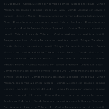
.
.
de Guadalupe
Comida Mexicana con servicio a domicilio Tultepec San Rafael
Comida
.
Mexicana con servicio a domicilio Tultepec La Palma
Comida Mexicana con servicio a
.
domicilio Tultepec El Mirador
Comida Mexicana con servicio a domicilio Tultepec Amado
.
.
Nervo
Comida Mexicana con servicio a domicilio Tultepec Trigotenco
Comida Mexicana
.
con servicio a domicilio Tultepec Santiago Teyahualco
Comida Mexicana con servicio a
.
domicilio Tultepec Lomas de Tultepec
Comida Mexicana con servicio a domicilio
.
.
Tultepec Xacopinca
Comida Mexicana con servicio a domicilio Tultepec Tlamelaca
.
Comida Mexicana con servicio a domicilio Tultepec San Antonio Xahuento
Comida
.
Mexicana con servicio a domicilio Tultepec Vicente Suarez
Comida Mexicana con
.
servicio a domicilio Tultepec los Fresnos
Comida Mexicana con servicio a domicilio
.
.
Tultepec Fresnos
Comida Mexicana con servicio a domicilio Tultepec Las Brisas
.
Comida Mexicana con servicio a domicilio Tultepec 001
Comida Mexicana con servicio a
.
.
domicilio Tultepec 006
Comida Mexicana con servicio a domicilio Tultepec 002
Comida
.
Mexicana con servicio a domicilio Tultepec
Comida Mexicana con servicio a domicilio
.
Santiago Teyahualco Hacienda del Jardín
Comida Mexicana con servicio a domicilio
.
Santiago Teyahualco El Bosque
Comida Mexicana con servicio a domicilio Santiago
.
Teyahualco 10 de Junio
Comida Mexicana con servicio a domicilio Santiago Teyahualco
.
Fraccionamiento Paseos de Tultepec II
Comida Mexicana con servicio a domicilio