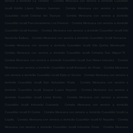
servicio a domicilio La Trinidad
Comida Mexicana con servicio a domicilio Cuautitlán
.
Izcalli Adolfo López Mateos Issemym
Comida Mexicana con servicio a domicilio
.
Cuautitlán Izcalli Colonial del Tepeyac
Comida Mexicana con servicio a domicilio
.
Cuautitlán Izcalli Fraccionamiento Los Fresnos
Comida Mexicana con servicio a domicilio
.
Cuautitlán Izcalli Axotlan
Comida Mexicana con servicio a domicilio Cuautitlán Izcalli Urbi
.
.
Hacienda Balboa
Comida Mexicana con servicio a domicilio Cuautitlán Izcalli Texcacoa
.
Comida Mexicana con servicio a domicilio Cuautitlán Izcalli Urbi Quinta Montecarlo
.
Comida Mexicana con servicio a domicilio Cuautitlán Izcalli Cofradía San Miguel ÌII
.
Comida Mexicana con servicio a domicilio Cuautitlán Izcalli San Mateo Ixtacalco
Comida
.
Mexicana con servicio a domicilio Cuautitlán Izcalli Bosques de Xhala
Comida Mexicana
.
con servicio a domicilio Cuautitlán Izcalli Ejido el Socoro
Comida Mexicana con servicio a
.
domicilio Cuautitlán Izcalli San Sebastian Xhala
Comida Mexicana con servicio a
.
domicilio Cuautitlán Izcalli Joaquin Lopez Negrete
Comida Mexicana con servicio a
.
domicilio Cuautitlán Izcalli Loma Bonita
Comida Mexicana con servicio a domicilio
.
Cuautitlán Izcalli Industrial Cuamatla
Comida Mexicana con servicio a domicilio
.
Cuautitlán Izcalli El Cerrito
Comida Mexicana con servicio a domicilio Cuautitlán Izcalli La
.
.
Capilla
Comida Mexicana con servicio a domicilio Cuautitlán Izcalli El Nopalito
Comida
.
Mexicana con servicio a domicilio Cuautitlán Izcalli Industrial Xhala
Comida Mexicana