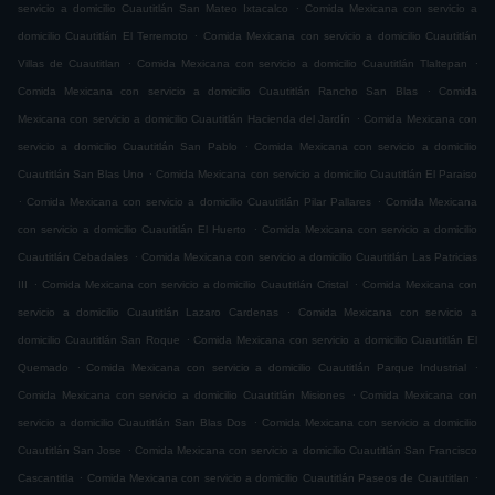
.
servicio a domicilio Cuautitlán San Mateo Ixtacalco
Comida Mexicana con servicio a
.
domicilio Cuautitlán El Terremoto
Comida Mexicana con servicio a domicilio Cuautitlán
.
.
Villas de Cuautitlan
Comida Mexicana con servicio a domicilio Cuautitlán Tlaltepan
.
Comida Mexicana con servicio a domicilio Cuautitlán Rancho San Blas
Comida
.
Mexicana con servicio a domicilio Cuautitlán Hacienda del Jardín
Comida Mexicana con
.
servicio a domicilio Cuautitlán San Pablo
Comida Mexicana con servicio a domicilio
.
Cuautitlán San Blas Uno
Comida Mexicana con servicio a domicilio Cuautitlán El Paraiso
.
.
Comida Mexicana con servicio a domicilio Cuautitlán Pilar Pallares
Comida Mexicana
.
con servicio a domicilio Cuautitlán El Huerto
Comida Mexicana con servicio a domicilio
.
Cuautitlán Cebadales
Comida Mexicana con servicio a domicilio Cuautitlán Las Patricias
.
.
III
Comida Mexicana con servicio a domicilio Cuautitlán Cristal
Comida Mexicana con
.
servicio a domicilio Cuautitlán Lazaro Cardenas
Comida Mexicana con servicio a
.
domicilio Cuautitlán San Roque
Comida Mexicana con servicio a domicilio Cuautitlán El
.
.
Quemado
Comida Mexicana con servicio a domicilio Cuautitlán Parque Industrial
.
Comida Mexicana con servicio a domicilio Cuautitlán Misiones
Comida Mexicana con
.
servicio a domicilio Cuautitlán San Blas Dos
Comida Mexicana con servicio a domicilio
.
Cuautitlán San Jose
Comida Mexicana con servicio a domicilio Cuautitlán San Francisco
.
.
Cascantitla
Comida Mexicana con servicio a domicilio Cuautitlán Paseos de Cuautitlan