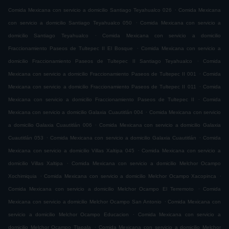
.
Comida Mexicana con servicio a domicilio Santiago Teyahualco 026
Comida Mexicana
.
con servicio a domicilio Santiago Teyahualco 050
Comida Mexicana con servicio a
.
domicilio Santiago Teyahualco
Comida Mexicana con servicio a domicilio
.
Fraccionamiento Paseos de Tultepec II El Bosque
Comida Mexicana con servicio a
.
domicilio Fraccionamiento Paseos de Tultepec II Santiago Teyahualco
Comida
.
Mexicana con servicio a domicilio Fraccionamiento Paseos de Tultepec II 001
Comida
.
Mexicana con servicio a domicilio Fraccionamiento Paseos de Tultepec II 011
Comida
.
Mexicana con servicio a domicilio Fraccionamiento Paseos de Tultepec II
Comida
.
Mexicana con servicio a domicilio Galaxia Cuautitlán 004
Comida Mexicana con servicio
.
a domicilio Galaxia Cuautitlán 006
Comida Mexicana con servicio a domicilio Galaxia
.
.
Cuautitlán 053
Comida Mexicana con servicio a domicilio Galaxia Cuautitlán
Comida
.
Mexicana con servicio a domicilio Villas Xaltipa 045
Comida Mexicana con servicio a
.
domicilio Villas Xaltipa
Comida Mexicana con servicio a domicilio Melchor Ocampo
.
.
Xochimiquia
Comida Mexicana con servicio a domicilio Melchor Ocampo Xacopinca
.
Comida Mexicana con servicio a domicilio Melchor Ocampo El Terremoto
Comida
.
Mexicana con servicio a domicilio Melchor Ocampo San Antonio
Comida Mexicana con
.
servicio a domicilio Melchor Ocampo Educacion
Comida Mexicana con servicio a
.
domicilio Melchor Ocampo Tlapala
Comida Mexicana con servicio a domicilio Melchor