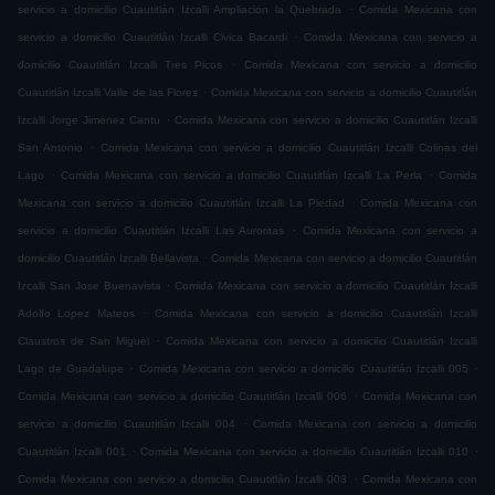
.
servicio a domicilio Cuautitlán Izcalli Ampliacion la Quebrada
Comida Mexicana con
.
servicio a domicilio Cuautitlán Izcalli Civica Bacardi
Comida Mexicana con servicio a
.
domicilio Cuautitlán Izcalli Tres Picos
Comida Mexicana con servicio a domicilio
.
Cuautitlán Izcalli Valle de las Flores
Comida Mexicana con servicio a domicilio Cuautitlán
.
Izcalli Jorge Jimenez Cantu
Comida Mexicana con servicio a domicilio Cuautitlán Izcalli
.
San Antonio
Comida Mexicana con servicio a domicilio Cuautitlán Izcalli Colinas del
.
.
Lago
Comida Mexicana con servicio a domicilio Cuautitlán Izcalli La Perla
Comida
.
Mexicana con servicio a domicilio Cuautitlán Izcalli La Piedad
Comida Mexicana con
.
servicio a domicilio Cuautitlán Izcalli Las Auroritas
Comida Mexicana con servicio a
.
domicilio Cuautitlán Izcalli Bellavista
Comida Mexicana con servicio a domicilio Cuautitlán
.
Izcalli San Jose Buenavista
Comida Mexicana con servicio a domicilio Cuautitlán Izcalli
.
Adolfo Lopez Mateos
Comida Mexicana con servicio a domicilio Cuautitlán Izcalli
.
Claustros de San Miguel
Comida Mexicana con servicio a domicilio Cuautitlán Izcalli
.
.
Lago de Guadalupe
Comida Mexicana con servicio a domicilio Cuautitlán Izcalli 005
.
Comida Mexicana con servicio a domicilio Cuautitlán Izcalli 006
Comida Mexicana con
.
servicio a domicilio Cuautitlán Izcalli 004
Comida Mexicana con servicio a domicilio
.
.
Cuautitlán Izcalli 001
Comida Mexicana con servicio a domicilio Cuautitlán Izcalli 010
.
Comida Mexicana con servicio a domicilio Cuautitlán Izcalli 003
Comida Mexicana con