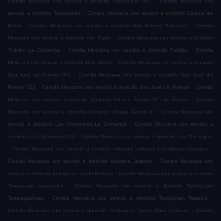
Comida Mexicana con servicio a domicilio Tepotzotlán 002
Comida Mexicana con
.
servicio a domicilio Tepotzotlán
Comida Mexicana con servicio a domicilio Colonia las
.
.
Brisas
Comida Mexicana con servicio a domicilio San Antonio Xahuento
Comida
.
Mexicana con servicio a domicilio San Pablo
Comida Mexicana con servicio a domicilio
.
.
Tultitlán La Chinampa
Comida Mexicana con servicio a domicilio Tultitlán
Comida
.
Mexicana con servicio a domicilio Mexcaltepec
Comida Mexicana con servicio a domicilio
.
San José del Puente 001
Comida Mexicana con servicio a domicilio San José del
.
.
Puente 023
Comida Mexicana con servicio a domicilio San José del Puente
Comida
.
Mexicana con servicio a domicilio Conjunto Urbano Álamos III Los Álamos
Comida
.
Mexicana con servicio a domicilio Conjunto Urbano Álamos III
Comida Mexicana con
.
servicio a domicilio Las Chinampas La Chinampa
Comida Mexicana con servicio a
.
domicilio Las Chinampas 010
Comida Mexicana con servicio a domicilio Las Chinampas
.
.
Comida Mexicana con servicio a domicilio Alborada Jaltenco Los Heroes Coacalco
.
Comida Mexicana con servicio a domicilio Alborada Jaltenco
Comida Mexicana con
.
servicio a domicilio Teoloyucan Santa Barbara
Comida Mexicana con servicio a domicilio
.
Teoloyucan Atzacoalco
Comida Mexicana con servicio a domicilio Teoloyucan
.
.
Tepanquiahuac
Comida Mexicana con servicio a domicilio Teoloyucan Tlatenco
.
Comida Mexicana con servicio a domicilio Teoloyucan Santa Maria Caliacac
Comida