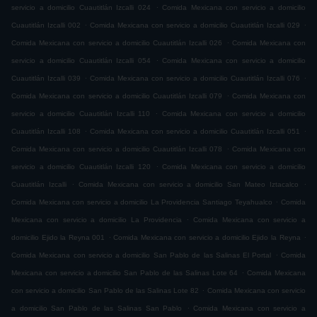
.
servicio a domicilio Cuautitlán Izcalli 024
Comida Mexicana con servicio a domicilio
.
.
Cuautitlán Izcalli 002
Comida Mexicana con servicio a domicilio Cuautitlán Izcalli 029
.
Comida Mexicana con servicio a domicilio Cuautitlán Izcalli 026
Comida Mexicana con
.
servicio a domicilio Cuautitlán Izcalli 054
Comida Mexicana con servicio a domicilio
.
.
Cuautitlán Izcalli 039
Comida Mexicana con servicio a domicilio Cuautitlán Izcalli 076
.
Comida Mexicana con servicio a domicilio Cuautitlán Izcalli 079
Comida Mexicana con
.
servicio a domicilio Cuautitlán Izcalli 110
Comida Mexicana con servicio a domicilio
.
.
Cuautitlán Izcalli 108
Comida Mexicana con servicio a domicilio Cuautitlán Izcalli 051
.
Comida Mexicana con servicio a domicilio Cuautitlán Izcalli 078
Comida Mexicana con
.
servicio a domicilio Cuautitlán Izcalli 120
Comida Mexicana con servicio a domicilio
.
.
Cuautitlán Izcalli
Comida Mexicana con servicio a domicilio San Mateo Iztacalco
.
Comida Mexicana con servicio a domicilio La Providencia Santiago Teyahualco
Comida
.
Mexicana con servicio a domicilio La Providencia
Comida Mexicana con servicio a
.
.
domicilio Ejido la Reyna 001
Comida Mexicana con servicio a domicilio Ejido la Reyna
.
Comida Mexicana con servicio a domicilio San Pablo de las Salinas El Portal
Comida
.
Mexicana con servicio a domicilio San Pablo de las Salinas Lote 64
Comida Mexicana
.
con servicio a domicilio San Pablo de las Salinas Lote 82
Comida Mexicana con servicio
.
a domicilio San Pablo de las Salinas San Pablo
Comida Mexicana con servicio a