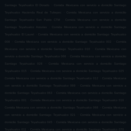
.
Santiago Teyahualco El Dorado
Comida Mexicana con servicio a domicilio Santiago
.
Teyahualco Hacienda Real de Tultepec
Comida Mexicana con servicio a domicilio
.
Santiago Teyahualco San Pablo CTM
Comida Mexicana con servicio a domicilio
.
Santiago Teyahualco Asturias
Comida Mexicana con servicio a domicilio Santiago
.
Teyahualco El Laurel
Comida Mexicana con servicio a domicilio Santiago Teyahualco
.
.
008
Comida Mexicana con servicio a domicilio Santiago Teyahualco 002
Comida
.
Mexicana con servicio a domicilio Santiago Teyahualco 010
Comida Mexicana con
.
servicio a domicilio Santiago Teyahualco 066
Comida Mexicana con servicio a domicilio
.
Santiago Teyahualco 028
Comida Mexicana con servicio a domicilio Santiago
.
.
Teyahualco 015
Comida Mexicana con servicio a domicilio Santiago Teyahualco 025
.
Comida Mexicana con servicio a domicilio Santiago Teyahualco 012
Comida Mexicana
.
con servicio a domicilio Santiago Teyahualco 069
Comida Mexicana con servicio a
.
domicilio Santiago Teyahualco 063
Comida Mexicana con servicio a domicilio Santiago
.
.
Teyahualco 001
Comida Mexicana con servicio a domicilio Santiago Teyahualco 016
.
Comida Mexicana con servicio a domicilio Santiago Teyahualco 068
Comida Mexicana
.
con servicio a domicilio Santiago Teyahualco 021
Comida Mexicana con servicio a
.
domicilio Santiago Teyahualco 045
Comida Mexicana con servicio a domicilio Santiago
.
.
Teyahualco 011
Comida Mexicana con servicio a domicilio Santiago Teyahualco 070