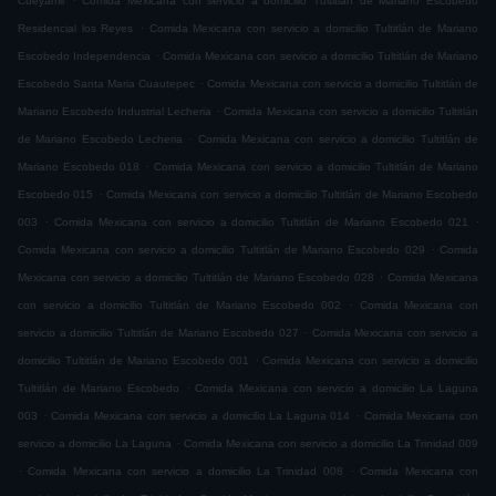
Cueyamil
Comida Mexicana con servicio a domicilio Tultitlán de Mariano Escobedo
.
Residencial los Reyes
Comida Mexicana con servicio a domicilio Tultitlán de Mariano
.
Escobedo Independencia
Comida Mexicana con servicio a domicilio Tultitlán de Mariano
.
Escobedo Santa Maria Cuautepec
Comida Mexicana con servicio a domicilio Tultitlán de
.
Mariano Escobedo Industrial Lecheria
Comida Mexicana con servicio a domicilio Tultitlán
.
de Mariano Escobedo Lecheria
Comida Mexicana con servicio a domicilio Tultitlán de
.
Mariano Escobedo 018
Comida Mexicana con servicio a domicilio Tultitlán de Mariano
.
Escobedo 015
Comida Mexicana con servicio a domicilio Tultitlán de Mariano Escobedo
.
.
003
Comida Mexicana con servicio a domicilio Tultitlán de Mariano Escobedo 021
.
Comida Mexicana con servicio a domicilio Tultitlán de Mariano Escobedo 029
Comida
.
Mexicana con servicio a domicilio Tultitlán de Mariano Escobedo 028
Comida Mexicana
.
con servicio a domicilio Tultitlán de Mariano Escobedo 002
Comida Mexicana con
.
servicio a domicilio Tultitlán de Mariano Escobedo 027
Comida Mexicana con servicio a
.
domicilio Tultitlán de Mariano Escobedo 001
Comida Mexicana con servicio a domicilio
.
Tultitlán de Mariano Escobedo
Comida Mexicana con servicio a domicilio La Laguna
.
.
003
Comida Mexicana con servicio a domicilio La Laguna 014
Comida Mexicana con
.
servicio a domicilio La Laguna
Comida Mexicana con servicio a domicilio La Trinidad 009
.
.
Comida Mexicana con servicio a domicilio La Trinidad 008
Comida Mexicana con
.