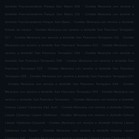
.
domicilio Fraccionamiento Parque San Mateo 009
Comida Mexicana con servicio a
.
domicilio Fraccionamiento Parque San Mateo 011
Comida Mexicana con servicio a
.
domicilio Fraccionamiento Parque San Mateo
Comida Mexicana con servicio a domicilio
.
Estado de mexico
Comida Mexicana con servicio a domicilio San Francisco Tenopalco
.
.
017
Comida Mexicana con servicio a domicilio San Francisco Tenopalco 011
Comida
.
Mexicana con servicio a domicilio San Francisco Tenopalco 013
Comida Mexicana con
.
servicio a domicilio San Francisco Tenopalco 044
Comida Mexicana con servicio a
.
domicilio San Francisco Tenopalco 008
Comida Mexicana con servicio a domicilio San
.
Francisco Tenopalco 023
Comida Mexicana con servicio a domicilio San Francisco
.
Tenopalco 009
Comida Mexicana con servicio a domicilio San Francisco Tenopalco 037
.
.
Comida Mexicana con servicio a domicilio San Francisco Tenopalco 046
Comida
.
Mexicana con servicio a domicilio San Francisco Tenopalco 055
Comida Mexicana con
.
servicio a domicilio San Francisco Tenopalco
Comida Mexicana con servicio a domicilio
.
Colonia Lázaro Cárdenas San Juan
Comida Mexicana con servicio a domicilio Colonia
.
Lázaro Cárdenas Lázaro Cárdenas
Comida Mexicana con servicio a domicilio Colonia
.
Lázaro Cárdenas Cueyamil
Comida Mexicana con servicio a domicilio Colonia Lázaro
.
Cárdenas Los Reyes
Comida Mexicana con servicio a domicilio Colonia Lázaro
.
.
Cárdenas 030
Comida Mexicana con servicio a domicilio Colonia Lázaro Cárdenas 051