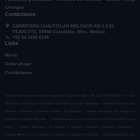
Changes
Contáctanos
CARRETERA CUAUTITLAN MELCHOR KM 2.5 EL
TEJOCOTE, 54850 Cuautitlán, Méx., Mexico
+52 56 1616 8198
Links
Menú
Order ahead
Contáctanos
.
Comida Mexicana con servicio a domicilio Cuautitlán REAL DE San FERNANDO
Comida
.
Mexicana con servicio a domicilio Cuautitlán Joyas de Cuautitlan
Comida Mexicana con
.
servicio a domicilio Cuautitlán Paseos del Bosque
Comida Mexicana con servicio a
.
domicilio Cuautitlán Alborada
Comida Mexicana con servicio a domicilio Cuautitlán Santa
.
.
Elena
Comida Mexicana con servicio a domicilio Cuautitlán Hacienda Cuautitlan
.
Comida Mexicana con servicio a domicilio Cuautitlán El Tejocote
Comida Mexicana con