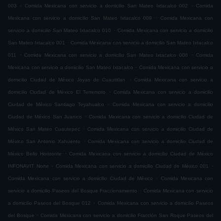
.
.
003
Comida Mexicana con servicio a domicilio San Mateo Ixtacalco 002
Comida
.
Mexicana con servicio a domicilio San Mateo Ixtacalco 009
Comida Mexicana con
.
servicio a domicilio San Mateo Ixtacalco 010
Comida Mexicana con servicio a domicilio
.
San Mateo Ixtacalco 001
Comida Mexicana con servicio a domicilio San Mateo Ixtacalco
.
.
011
Comida Mexicana con servicio a domicilio San Mateo Ixtacalco 006
Comida
.
Mexicana con servicio a domicilio San Mateo Ixtacalco
Comida Mexicana con servicio a
.
domicilio Ciudad de México Joyas de Cuautitlan
Comida Mexicana con servicio a
.
domicilio Ciudad de México El Terremoto
Comida Mexicana con servicio a domicilio
.
Ciudad de México Santiago Teyahualco
Comida Mexicana con servicio a domicilio
.
Ciudad de México San Juanico
Comida Mexicana con servicio a domicilio Ciudad de
.
México San Mateo Cuautepec
Comida Mexicana con servicio a domicilio Ciudad de
.
México San Antonio Xahuento
Comida Mexicana con servicio a domicilio Ciudad de
.
México Bello Horizonte
Comida Mexicana con servicio a domicilio Ciudad de México
.
.
INFONAVIT Norte
Comida Mexicana con servicio a domicilio Ciudad de México 001
.
Comida Mexicana con servicio a domicilio Ciudad de México
Comida Mexicana con
.
servicio a domicilio Paseos del Bosque Fraccionamiento
Comida Mexicana con servicio
.
a domicilio Paseos del Bosque 012
Comida Mexicana con servicio a domicilio Paseos
.
del Bosque
Comida Mexicana con servicio a domicilio Fracción San Roque Paseos del