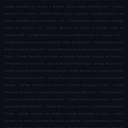
.
Comida Mexicana con servicio a domicilio Colonia Lázaro Cárdenas 008
Comida
.
Mexicana con servicio a domicilio Colonia Lázaro Cárdenas
Comida Mexicana con
.
servicio a domicilio Lomas de Tenopalco 010
Comida Mexicana con servicio a domicilio
.
Lomas de Tenopalco 011
Comida Mexicana con servicio a domicilio Lomas de
.
.
Tenopalco 008
Comida Mexicana con servicio a domicilio Lomas de Tenopalco 005
.
Comida Mexicana con servicio a domicilio Lomas de Tenopalco
Comida Mexicana con
.
servicio a domicilio Mexico City
Comida Mexicana con servicio a domicilio Buenavista Los
.
.
Reyes
Comida Mexicana con servicio a domicilio Buenavista Bosques de Tultitlan
.
Comida Mexicana con servicio a domicilio Buenavista Electricistas
Comida Mexicana con
.
servicio a domicilio Buenavista Independencia
Comida Mexicana con servicio a domicilio
.
Buenavista Industrial Lecheria
Comida Mexicana con servicio a domicilio Buenavista Sin
.
.
Nombre
Comida Mexicana con servicio a domicilio Buenavista Cocem
Comida
.
Mexicana con servicio a domicilio Buenavista Recursos Hidraulicos
Comida Mexicana
.
con servicio a domicilio Buenavista Lecheria
Comida Mexicana con servicio a domicilio
.
Buenavista Bello Horizonte
Comida Mexicana con servicio a domicilio Buenavista El
.
.
Fresno
Comida Mexicana con servicio a domicilio Buenavista La Loma
Comida
.
Mexicana con servicio a domicilio Buenavista La Libertad
Comida Mexicana con servicio
.
a domicilio Buenavista 2da Sección las Torres
Comida Mexicana con servicio a domicilio