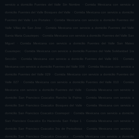
.
servicio a domicilio Fuentes del Valle Sin Nombre
Comida Mexicana con servicio a
.
domicilio Fuentes del Valle Bosques del Valle
Comida Mexicana con servicio a domicilio
.
Fuentes del Valle Los Portales
Comida Mexicana con servicio a domicilio Fuentes del
.
Valle Villas de San Jose
Comida Mexicana con servicio a domicilio Fuentes del Valle
.
Santa Maria Cuautepec
Comida Mexicana con servicio a domicilio Fuentes del Valle San
.
Miguel
Comida Mexicana con servicio a domicilio Fuentes del Valle San Mateo
.
Cuautepec
Comida Mexicana con servicio a domicilio Fuentes del Valle Solidaridad 1ra
.
.
Sección
Comida Mexicana con servicio a domicilio Fuentes del Valle 001
Comida
.
Mexicana con servicio a domicilio Fuentes del Valle 006
Comida Mexicana con servicio a
.
domicilio Fuentes del Valle 029
Comida Mexicana con servicio a domicilio Fuentes del
.
.
Valle 027
Comida Mexicana con servicio a domicilio Fuentes del Valle 010
Comida
.
Mexicana con servicio a domicilio Fuentes del Valle
Comida Mexicana con servicio a
.
domicilio San Francisco Coacalco Rancho la Palma
Comida Mexicana con servicio a
.
domicilio San Francisco Coacalco Bosques del Valle
Comida Mexicana con servicio a
.
domicilio San Francisco Coacalco Cosmopol
Comida Mexicana con servicio a domicilio
.
San Francisco Coacalco Ex Hacienda San Felipe 1
Comida Mexicana con servicio a
.
domicilio San Francisco Coacalco 3ra de Periodistas
Comida Mexicana con servicio a
.
domicilio San Francisco Coacalco Coacalco
Comida Mexicana con servicio a domicilio