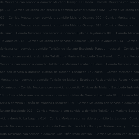
.
da Mexicana con servicio a domicilio Melchor Ocampo La Florida
Comida Mexicana con servici
.
.
mpo 023
Comida Mexicana con servicio a domicilio Melchor Ocampo 002
Comida Mexicana con
.
.
036
Comida Mexicana con servicio a domicilio Melchor Ocampo 009
Comida Mexicana con s
.
.
032
Comida Mexicana con servicio a domicilio Melchor Ocampo 018
Comida Mexicana con s
.
.
 de Junio
Comida Mexicana con servicio a domicilio Ejido de Teyahualco 008
Comida Mexicana
.
.
de Teyahualco 012
Comida Mexicana con servicio a domicilio Ejido de Teyahualco 014
Comida M
.
exicana con servicio a domicilio Tultitlán de Mariano Escobedo Parque Industrial
Comida Mex
.
Mexicana con servicio a domicilio Tultitlán de Mariano Escobedo San Bartolo
Comida Mexica
.
exicana con servicio a domicilio Tultitlán de Mariano Escobedo Belem
Comida Mexicana con s
.
na con servicio a domicilio Tultitlán de Mariano Escobedo La Acocila
Comida Mexicana con 
.
Mexicana con servicio a domicilio Tultitlán de Mariano Escobedo Residencial los Reyes
Comid
.
ia Cuautepec
Comida Mexicana con servicio a domicilio Tultitlán de Mariano Escobedo Industria
.
.
018
Comida Mexicana con servicio a domicilio Tultitlán de Mariano Escobedo 015
Comida Mexi
.
icio a domicilio Tultitlán de Mariano Escobedo 029
Comida Mexicana con servicio a domicilio 
.
e Mariano Escobedo 027
Comida Mexicana con servicio a domicilio Tultitlán de Mariano Esco
.
.
icio a domicilio La Laguna 014
Comida Mexicana con servicio a domicilio La Laguna
Comida
.
omida Mexicana con servicio a domicilio Cuautitlán Izcalli Adolfo López Mateos Issemym
Comi
.
mida Mexicana con servicio a domicilio Cuautitlán Izcalli Axotlan
Comida Mexicana con servicio 