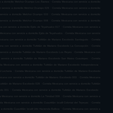
.
o a domicilio Melchor Ocampo Los Álamos
Comida Mexicana con servicio a domicilio
.
 servicio a domicilio Melchor Ocampo 026
Comida Mexicana con servicio a domicilio
.
ervicio a domicilio Melchor Ocampo 033
Comida Mexicana con servicio a domicilio
.
ervicio a domicilio Melchor Ocampo 008
Comida Mexicana con servicio a domicilio
.
 con servicio a domicilio Ejido de Teyahualco 017
Comida Mexicana con servicio a
.
exicana con servicio a domicilio Ejido de Teyahualco
Comida Mexicana con servicio
.
icana con servicio a domicilio Tultitlán de Mariano Escobedo Santiaguito
Comida
.
na con servicio a domicilio Tultitlán de Mariano Escobedo La Concepción
Comida
.
ervicio a domicilio Tultitlán de Mariano Escobedo Los Reyes
Comida Mexicana con
.
servicio a domicilio Tultitlán de Mariano Escobedo San Mateo Cuautepec
Comida
.
a Mexicana con servicio a domicilio Tultitlán de Mariano Escobedo Independencia
.
l Lecheria
Comida Mexicana con servicio a domicilio Tultitlán de Mariano Escobedo
.
cana con servicio a domicilio Tultitlán de Mariano Escobedo 003
Comida Mexicana
.
Tultitlán de Mariano Escobedo 028
Comida Mexicana con servicio a domicilio Tultitlán
.
.
bedo 001
Comida Mexicana con servicio a domicilio Tultitlán de Mariano Escobedo
.
 Mexicana con servicio a domicilio La Trinidad 009
Comida Mexicana con servicio a
.
da Mexicana con servicio a domicilio Cuautitlán Izcalli Colonial del Tepeyac
Comida
.
a domicilio Cuautitlán Izcalli Urbi Hacienda Balboa
Comida Mexicana con servicio a