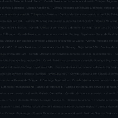
.
 a domicilio Tultepec Amado Nervo
Comida Mexicana con servicio a domicilio Tultepec Trigoten
.
servicio a domicilio Tultepec Xacopinca
Comida Mexicana con servicio a domicilio Tultepec T
.
con servicio a domicilio Tultepec los Fresnos
Comida Mexicana con servicio a domicilio Tult
.
.
cilio Tultepec 006
Comida Mexicana con servicio a domicilio Tultepec 002
Comida Mexicana c
.
o Teyahualco El Bosque
Comida Mexicana con servicio a domicilio Santiago Teyahualco 10 de J
.
co El Dorado
Comida Mexicana con servicio a domicilio Santiago Teyahualco Hacienda Real de
.
da Mexicana con servicio a domicilio Santiago Teyahualco El Laurel
Comida Mexicana con serv
.
.
hualco 010
Comida Mexicana con servicio a domicilio Santiago Teyahualco 066
Comida Mexica
.
.
ntiago Teyahualco 025
Comida Mexicana con servicio a domicilio Santiago Teyahualco 012
Co
.
omicilio Santiago Teyahualco 001
Comida Mexicana con servicio a domicilio Santiago Teyahual
.
vicio a domicilio Santiago Teyahualco 045
Comida Mexicana con servicio a domicilio Santiag
.
ana con servicio a domicilio Santiago Teyahualco 050
Comida Mexicana con servicio a domic
.
cionamiento Paseos de Tultepec II Santiago Teyahualco
Comida Mexicana con servicio a domi
.
 a domicilio Fraccionamiento Paseos de Tultepec II
Comida Mexicana con servicio a domicilio 
.
icana con servicio a domicilio Galaxia Cuautitlán
Comida Mexicana con servicio a domicilio V
.
con servicio a domicilio Melchor Ocampo Xacopinca
Comida Mexicana con servicio a domicil
.
.
ducacion
Comida Mexicana con servicio a domicilio Melchor Ocampo Tlapala
Comida Mexicana
.
elchor Ocampo Tepetongo
Comida Mexicana con servicio a domicilio Melchor Ocampo Señor de 