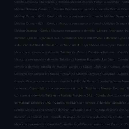
.
Comida Mexicana con servicio a domicilio Melchor Ocampo Paraje la Carranza
Comi
.
Melchor Ocampo Visitacion
Comida Mexicana con servicio a domicilio Melchor Oca
.
Melchor Ocampo 040
Comida Mexicana con servicio a domicilio Melchor Ocampo 
.
Melchor Ocampo 024
Comida Mexicana con servicio a domicilio Melchor Ocampo 
.
Melchor Ocampo
Comida Mexicana con servicio a domicilio Ejido de Teyahualco 10
.
domicilio Ejido de Teyahualco 011
Comida Mexicana con servicio a domicilio Ejido 
.
a domicilio Tultitlán de Mariano Escobedo Adolfo López Mateos Issemym
Comida M
.
Mexicana con servicio a domicilio Tultitlán de Mariano Escobedo Nativitas
Comida 
.
Mexicana con servicio a domicilio Tultitlán de Mariano Escobedo San Juan
Comida M
.
servicio a domicilio Tultitlán de Mariano Escobedo Lázaro Cárdenas
Comida Mexica
.
Mexicana con servicio a domicilio Tultitlán de Mariano Escobedo Cueyamil
Comida 
Comida Mexicana con servicio a domicilio Tultitlán de Mariano Escobedo Santa Mar
.
Lecheria
Comida Mexicana con servicio a domicilio Tultitlán de Mariano Escobedo 
.
con servicio a domicilio Tultitlán de Mariano Escobedo 021
Comida Mexicana con serv
.
de Mariano Escobedo 002
Comida Mexicana con servicio a domicilio Tultitlán d
.
Comida Mexicana con servicio a domicilio La Laguna 003
Comida Mexicana con serv
.
.
domicilio La Trinidad 008
Comida Mexicana con servicio a domicilio La Trinidad
C
.
Mexicana con servicio a domicilio Cuautitlán Izcalli Fraccionamiento Los Fresnos
Co