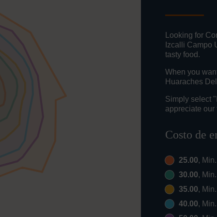
Looking for Co
Izcalli Campo 
tasty food.
When you want t
Huaraches Del 
Simply select 
appreciate our 
Costo de e
25.00
, Min
30.00
, Min
35.00
, Min
40.00
, Min