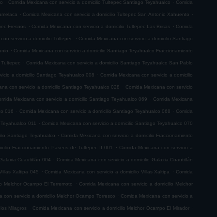
.
.
co
Comida Mexicana con servicio a domicilio Tultepec Santiago Teyahualco
Comida
.
.
lamelaca
Comida Mexicana con servicio a domicilio Tultepec San Antonio Xahuento
.
.
epec Fresnos
Comida Mexicana con servicio a domicilio Tultepec Las Brisas
Comida
.
on servicio a domicilio Tultepec
Comida Mexicana con servicio a domicilio Santiago
.
unio
Comida Mexicana con servicio a domicilio Santiago Teyahualco Fraccionamiento
.
 Tultepec
Comida Mexicana con servicio a domicilio Santiago Teyahualco San Pablo
.
icio a domicilio Santiago Teyahualco 008
Comida Mexicana con servicio a domicilio
.
na con servicio a domicilio Santiago Teyahualco 028
Comida Mexicana con servicio
.
mida Mexicana con servicio a domicilio Santiago Teyahualco 069
Comida Mexicana
.
.
co 016
Comida Mexicana con servicio a domicilio Santiago Teyahualco 068
Comida
.
o Teyahualco 011
Comida Mexicana con servicio a domicilio Santiago Teyahualco 070
.
ilio Santiago Teyahualco
Comida Mexicana con servicio a domicilio Fraccionamiento
.
cilio Fraccionamiento Paseos de Tultepec II 001
Comida Mexicana con servicio a
.
Galaxia Cuautitlán 004
Comida Mexicana con servicio a domicilio Galaxia Cuautitlán
.
.
illas Xaltipa 045
Comida Mexicana con servicio a domicilio Villas Xaltipa
Comida
.
io Melchor Ocampo El Terremoto
Comida Mexicana con servicio a domicilio Melchor
.
 con servicio a domicilio Melchor Ocampo Torresco
Comida Mexicana con servicio a
.
.
los Milagros
Comida Mexicana con servicio a domicilio Melchor Ocampo El Mirador