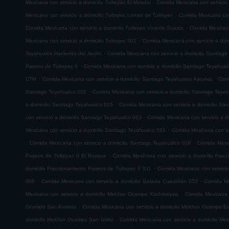
.
Mexicana con servicio a domicilio Tultepec El Mirador
Comida Mexicana con servicio
.
Mexicana con servicio a domicilio Tultepec Lomas de Tultepec
Comida Mexicana con 
.
Comida Mexicana con servicio a domicilio Tultepec Vicente Suarez
Comida Mexicana 
.
Mexicana con servicio a domicilio Tultepec 001
Comida Mexicana con servicio a domi
.
Teyahualco Hacienda del Jardín
Comida Mexicana con servicio a domicilio Santiag
.
Paseos de Tultepec II
Comida Mexicana con servicio a domicilio Santiago Teyahual
.
.
CTM
Comida Mexicana con servicio a domicilio Santiago Teyahualco Asturias
Comi
.
Santiago Teyahualco 002
Comida Mexicana con servicio a domicilio Santiago Teya
.
a domicilio Santiago Teyahualco 015
Comida Mexicana con servicio a domicilio Sa
.
con servicio a domicilio Santiago Teyahualco 063
Comida Mexicana con servicio a d
.
Mexicana con servicio a domicilio Santiago Teyahualco 021
Comida Mexicana con ser
.
.
Comida Mexicana con servicio a domicilio Santiago Teyahualco 026
Comida Mexic
.
Paseos de Tultepec II El Bosque
Comida Mexicana con servicio a domicilio Frac
.
domicilio Fraccionamiento Paseos de Tultepec II 011
Comida Mexicana con servicio
.
.
006
Comida Mexicana con servicio a domicilio Galaxia Cuautitlán 053
Comida Mex
.
Mexicana con servicio a domicilio Melchor Ocampo Xochimiquia
Comida Mexicana 
.
Ocampo San Antonio
Comida Mexicana con servicio a domicilio Melchor Ocampo E
.
domicilio Melchor Ocampo San Isidro
Comida Mexicana con servicio a domicilio M