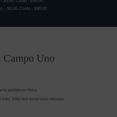
. - $0.00, Costo - $50.00
in. - $0.00, Costo - $90.00
lli Campo Uno
r tu pedido en línea.
 listo. Sólo nos toma unos minutos