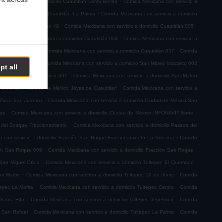
na con servicio a domicilio Cuautitlán Loma Bonita
Comida Mexicana con servicio a
.
servicio a domicilio Cuautitlán La Palma
Comida Mexicana con servicio a domicilio
.
.
 a domicilio Cuautitlán 49
Comida Mexicana con servicio a domicilio Cuautitlán 005
.
a Mexicana con servicio a domicilio Cuautitlán 034
Comida Mexicana con servicio a
.
.
io Cuautitlán 063
Comida Mexicana con servicio a domicilio Cuautitlán 037
Comida
.
teo Ixtacalco 003
Comida Mexicana con servicio a domicilio San Mateo Ixtacalco 002
pt all
.
ilio San Mateo Ixtacalco 001
Comida Mexicana con servicio a domicilio San Mateo
.
 a domicilio Ciudad de México Joyas de Cuautitlan
Comida Mexicana con servicio a
.
México San Juanico
Comida Mexicana con servicio a domicilio Ciudad de México San
.
.
nte
Comida Mexicana con servicio a domicilio Ciudad de México INFONAVIT Norte
.
s del Bosque Fraccionamiento
Comida Mexicana con servicio a domicilio Paseos del
.
 con servicio a domicilio Fracción San Roque Fraccionamiento La Toscana
Comida
.
.
ión San Roque 009
Comida Mexicana con servicio a domicilio Fracción San Roque
.
.
San Miguel Otlica
Comida Mexicana con servicio a domicilio Tultepec El Quemado
.
.
an Martin
Comida Mexicana con servicio a domicilio Tultepec 10 de Junio
Comida
.
.
tepec La Morita
Comida Mexicana con servicio a domicilio Tultepec Centro
Comida
.
.
 Santa Rita
Comida Mexicana con servicio a domicilio Tultepec Tepetlixco
Comida
.
.
c San Rafael
Comida Mexicana con servicio a domicilio Tultepec La Palma
Comida