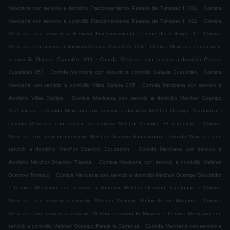
.
Mexicana con servicio a domicilio Fraccionamiento Paseos de Tultepec II 001
Comida
.
Mexicana con servicio a domicilio Fraccionamiento Paseos de Tultepec II 011
Comida
.
Mexicana con servicio a domicilio Fraccionamiento Paseos de Tultepec II
Comida
.
Mexicana con servicio a domicilio Galaxia Cuautitlán 004
Comida Mexicana con servicio
.
a domicilio Galaxia Cuautitlán 006
Comida Mexicana con servicio a domicilio Galaxia
.
.
Cuautitlán 053
Comida Mexicana con servicio a domicilio Galaxia Cuautitlán
Comida
.
Mexicana con servicio a domicilio Villas Xaltipa 045
Comida Mexicana con servicio a
.
domicilio Villas Xaltipa
Comida Mexicana con servicio a domicilio Melchor Ocampo
.
.
Xochimiquia
Comida Mexicana con servicio a domicilio Melchor Ocampo Xacopinca
.
Comida Mexicana con servicio a domicilio Melchor Ocampo El Terremoto
Comida
.
Mexicana con servicio a domicilio Melchor Ocampo San Antonio
Comida Mexicana con
.
servicio a domicilio Melchor Ocampo Educacion
Comida Mexicana con servicio a
.
domicilio Melchor Ocampo Tlapala
Comida Mexicana con servicio a domicilio Melchor
.
Ocampo Torresco
Comida Mexicana con servicio a domicilio Melchor Ocampo San Isidro
.
.
Comida Mexicana con servicio a domicilio Melchor Ocampo Tepetongo
Comida
.
Mexicana con servicio a domicilio Melchor Ocampo Señor de los Milagros
Comida
.
Mexicana con servicio a domicilio Melchor Ocampo El Mirador
Comida Mexicana con
.
servicio a domicilio Melchor Ocampo Paraje la Carranza
Comida Mexicana con servicio a