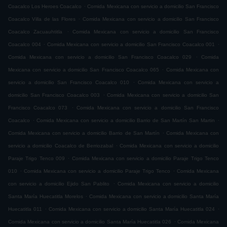
.
Coacalco Los Heroes Coacalco
Comida Mexicana con servicio a domicilio San Francisco
.
Coacalco Villa de las Flores
Comida Mexicana con servicio a domicilio San Francisco
.
Coacalco Zacuauhtitla
Comida Mexicana con servicio a domicilio San Francisco
.
.
Coacalco 004
Comida Mexicana con servicio a domicilio San Francisco Coacalco 001
.
Comida Mexicana con servicio a domicilio San Francisco Coacalco 029
Comida
.
Mexicana con servicio a domicilio San Francisco Coacalco 065
Comida Mexicana con
.
servicio a domicilio San Francisco Coacalco 010
Comida Mexicana con servicio a
.
domicilio San Francisco Coacalco 003
Comida Mexicana con servicio a domicilio San
.
Francisco Coacalco 073
Comida Mexicana con servicio a domicilio San Francisco
.
.
Coacalco
Comida Mexicana con servicio a domicilio Barrio de San Martín San Martin
.
Comida Mexicana con servicio a domicilio Barrio de San Martín
Comida Mexicana con
.
servicio a domicilio Coacalco de Berriozabal
Comida Mexicana con servicio a domicilio
.
Paraje Trigo Tenco 009
Comida Mexicana con servicio a domicilio Paraje Trigo Tenco
.
.
010
Comida Mexicana con servicio a domicilio Paraje Trigo Tenco
Comida Mexicana
.
con servicio a domicilio Ejido San Pablito
Comida Mexicana con servicio a domicilio
.
Santa María Huecatitla Morelos
Comida Mexicana con servicio a domicilio Santa María
.
.
Huecatitla 011
Comida Mexicana con servicio a domicilio Santa María Huecatitla 024
.
Comida Mexicana con servicio a domicilio Santa María Huecatitla 026
Comida Mexicana