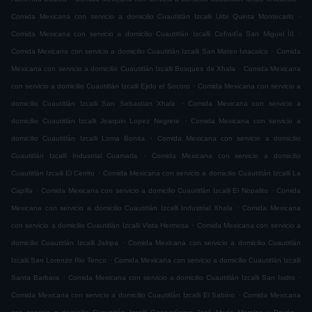
.
Comida Mexicana con servicio a domicilio Cuautitlán Izcalli Urbi Quinta Montecarlo
.
Comida Mexicana con servicio a domicilio Cuautitlán Izcalli Cofradía San Miguel ÌII
.
Comida Mexicana con servicio a domicilio Cuautitlán Izcalli San Mateo Ixtacalco
Comida
.
Mexicana con servicio a domicilio Cuautitlán Izcalli Bosques de Xhala
Comida Mexicana
.
con servicio a domicilio Cuautitlán Izcalli Ejido el Socoro
Comida Mexicana con servicio a
.
domicilio Cuautitlán Izcalli San Sebastian Xhala
Comida Mexicana con servicio a
.
domicilio Cuautitlán Izcalli Joaquin Lopez Negrete
Comida Mexicana con servicio a
.
domicilio Cuautitlán Izcalli Loma Bonita
Comida Mexicana con servicio a domicilio
.
Cuautitlán Izcalli Industrial Cuamatla
Comida Mexicana con servicio a domicilio
.
Cuautitlán Izcalli El Cerrito
Comida Mexicana con servicio a domicilio Cuautitlán Izcalli La
.
.
Capilla
Comida Mexicana con servicio a domicilio Cuautitlán Izcalli El Nopalito
Comida
.
Mexicana con servicio a domicilio Cuautitlán Izcalli Industrial Xhala
Comida Mexicana
.
con servicio a domicilio Cuautitlán Izcalli Vista Hermosa
Comida Mexicana con servicio a
.
domicilio Cuautitlán Izcalli Jaltipa
Comida Mexicana con servicio a domicilio Cuautitlán
.
Izcalli San Lorenzo Rio Tenco
Comida Mexicana con servicio a domicilio Cuautitlán Izcalli
.
.
Santa Barbara
Comida Mexicana con servicio a domicilio Cuautitlán Izcalli San Isidro
.
Comida Mexicana con servicio a domicilio Cuautitlán Izcalli El Sabino
Comida Mexicana
.