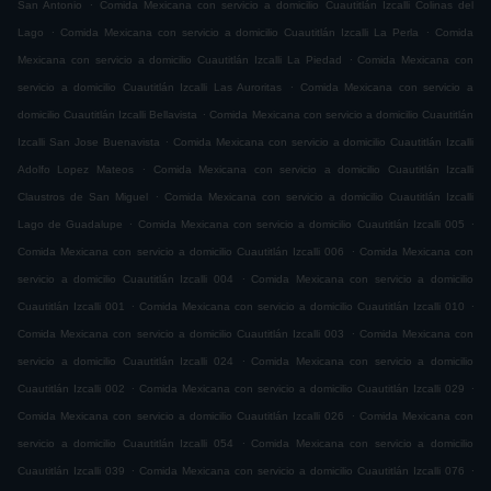
.
San Antonio
Comida Mexicana con servicio a domicilio Cuautitlán Izcalli Colinas del
.
.
Lago
Comida Mexicana con servicio a domicilio Cuautitlán Izcalli La Perla
Comida
.
Mexicana con servicio a domicilio Cuautitlán Izcalli La Piedad
Comida Mexicana con
.
servicio a domicilio Cuautitlán Izcalli Las Auroritas
Comida Mexicana con servicio a
.
domicilio Cuautitlán Izcalli Bellavista
Comida Mexicana con servicio a domicilio Cuautitlán
.
Izcalli San Jose Buenavista
Comida Mexicana con servicio a domicilio Cuautitlán Izcalli
.
Adolfo Lopez Mateos
Comida Mexicana con servicio a domicilio Cuautitlán Izcalli
.
Claustros de San Miguel
Comida Mexicana con servicio a domicilio Cuautitlán Izcalli
.
.
Lago de Guadalupe
Comida Mexicana con servicio a domicilio Cuautitlán Izcalli 005
.
Comida Mexicana con servicio a domicilio Cuautitlán Izcalli 006
Comida Mexicana con
.
servicio a domicilio Cuautitlán Izcalli 004
Comida Mexicana con servicio a domicilio
.
.
Cuautitlán Izcalli 001
Comida Mexicana con servicio a domicilio Cuautitlán Izcalli 010
.
Comida Mexicana con servicio a domicilio Cuautitlán Izcalli 003
Comida Mexicana con
.
servicio a domicilio Cuautitlán Izcalli 024
Comida Mexicana con servicio a domicilio
.
.
Cuautitlán Izcalli 002
Comida Mexicana con servicio a domicilio Cuautitlán Izcalli 029
.
Comida Mexicana con servicio a domicilio Cuautitlán Izcalli 026
Comida Mexicana con
.
servicio a domicilio Cuautitlán Izcalli 054
Comida Mexicana con servicio a domicilio
.
.
Cuautitlán Izcalli 039
Comida Mexicana con servicio a domicilio Cuautitlán Izcalli 076