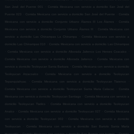
.
San José del Puente 001
Comida Mexicana con servicio a domicilio San José del
.
.
Puente 023
Comida Mexicana con servicio a domicilio San José del Puente
Comida
.
Mexicana con servicio a domicilio Conjunto Urbano Álamos III Los Álamos
Comida
.
Mexicana con servicio a domicilio Conjunto Urbano Álamos III
Comida Mexicana con
.
servicio a domicilio Las Chinampas La Chinampa
Comida Mexicana con servicio a
.
domicilio Las Chinampas 010
Comida Mexicana con servicio a domicilio Las Chinampas
.
.
Comida Mexicana con servicio a domicilio Alborada Jaltenco Los Heroes Coacalco
.
Comida Mexicana con servicio a domicilio Alborada Jaltenco
Comida Mexicana con
.
servicio a domicilio Teoloyucan Santa Barbara
Comida Mexicana con servicio a domicilio
.
Teoloyucan Atzacoalco
Comida Mexicana con servicio a domicilio Teoloyucan
.
.
Tepanquiahuac
Comida Mexicana con servicio a domicilio Teoloyucan Tlatenco
.
Comida Mexicana con servicio a domicilio Teoloyucan Santa Maria Caliacac
Comida
.
Mexicana con servicio a domicilio Teoloyucan Santiago
Comida Mexicana con servicio a
.
domicilio Teoloyucan Tlatilco
Comida Mexicana con servicio a domicilio Teoloyucan
.
.
Analco
Comida Mexicana con servicio a domicilio Teoloyucan 027
Comida Mexicana
.
con servicio a domicilio Teoloyucan 002
Comida Mexicana con servicio a domicilio
.
Teoloyucan
Comida Mexicana con servicio a domicilio San Bartolo Santa María
.
.
Huecatitla
Comida Mexicana con servicio a domicilio San Bartolo san bartolo
Comida