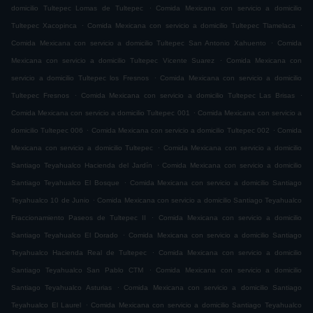
.
domicilio Tultepec Lomas de Tultepec
Comida Mexicana con servicio a domicilio
.
.
Tultepec Xacopinca
Comida Mexicana con servicio a domicilio Tultepec Tlamelaca
.
Comida Mexicana con servicio a domicilio Tultepec San Antonio Xahuento
Comida
.
Mexicana con servicio a domicilio Tultepec Vicente Suarez
Comida Mexicana con
.
servicio a domicilio Tultepec los Fresnos
Comida Mexicana con servicio a domicilio
.
.
Tultepec Fresnos
Comida Mexicana con servicio a domicilio Tultepec Las Brisas
.
Comida Mexicana con servicio a domicilio Tultepec 001
Comida Mexicana con servicio a
.
.
domicilio Tultepec 006
Comida Mexicana con servicio a domicilio Tultepec 002
Comida
.
Mexicana con servicio a domicilio Tultepec
Comida Mexicana con servicio a domicilio
.
Santiago Teyahualco Hacienda del Jardín
Comida Mexicana con servicio a domicilio
.
Santiago Teyahualco El Bosque
Comida Mexicana con servicio a domicilio Santiago
.
Teyahualco 10 de Junio
Comida Mexicana con servicio a domicilio Santiago Teyahualco
.
Fraccionamiento Paseos de Tultepec II
Comida Mexicana con servicio a domicilio
.
Santiago Teyahualco El Dorado
Comida Mexicana con servicio a domicilio Santiago
.
Teyahualco Hacienda Real de Tultepec
Comida Mexicana con servicio a domicilio
.
Santiago Teyahualco San Pablo CTM
Comida Mexicana con servicio a domicilio
.
Santiago Teyahualco Asturias
Comida Mexicana con servicio a domicilio Santiago
.
Teyahualco El Laurel
Comida Mexicana con servicio a domicilio Santiago Teyahualco