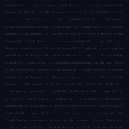
.
domicilio Melchor Ocampo La Florida
Comida Mexicana con servicio a domicilio Melchor
.
Ocampo Los Álamos
Comida Mexicana con servicio a domicilio Melchor Ocampo
.
.
Visitacion
Comida Mexicana con servicio a domicilio Melchor Ocampo 023
Comida
.
Mexicana con servicio a domicilio Melchor Ocampo 002
Comida Mexicana con servicio a
.
domicilio Melchor Ocampo 026
Comida Mexicana con servicio a domicilio Melchor
.
.
Ocampo 040
Comida Mexicana con servicio a domicilio Melchor Ocampo 036
Comida
.
Mexicana con servicio a domicilio Melchor Ocampo 009
Comida Mexicana con servicio a
.
domicilio Melchor Ocampo 033
Comida Mexicana con servicio a domicilio Melchor
.
.
Ocampo 024
Comida Mexicana con servicio a domicilio Melchor Ocampo 032
Comida
.
Mexicana con servicio a domicilio Melchor Ocampo 018
Comida Mexicana con servicio a
.
domicilio Melchor Ocampo 008
Comida Mexicana con servicio a domicilio Melchor
.
.
Ocampo
Comida Mexicana con servicio a domicilio Ejido de Teyahualco 10 de Junio
.
Comida Mexicana con servicio a domicilio Ejido de Teyahualco 008
Comida Mexicana
.
con servicio a domicilio Ejido de Teyahualco 017
Comida Mexicana con servicio a
.
domicilio Ejido de Teyahualco 011
Comida Mexicana con servicio a domicilio Ejido de
.
.
Teyahualco 012
Comida Mexicana con servicio a domicilio Ejido de Teyahualco 014
.
Comida Mexicana con servicio a domicilio Ejido de Teyahualco
Comida Mexicana con
.
servicio a domicilio Tultitlán de Mariano Escobedo Adolfo López Mateos Issemym