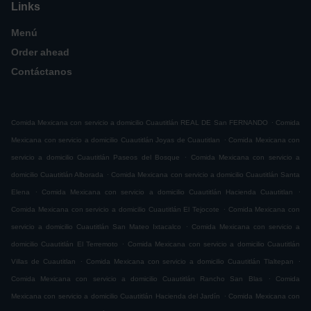
Links
Menú
Order ahead
Contáctanos
.
Comida Mexicana con servicio a domicilio Cuautitlán REAL DE San FERNANDO
Comida
.
Mexicana con servicio a domicilio Cuautitlán Joyas de Cuautitlan
Comida Mexicana con
.
servicio a domicilio Cuautitlán Paseos del Bosque
Comida Mexicana con servicio a
.
domicilio Cuautitlán Alborada
Comida Mexicana con servicio a domicilio Cuautitlán Santa
.
.
Elena
Comida Mexicana con servicio a domicilio Cuautitlán Hacienda Cuautitlan
.
Comida Mexicana con servicio a domicilio Cuautitlán El Tejocote
Comida Mexicana con
.
servicio a domicilio Cuautitlán San Mateo Ixtacalco
Comida Mexicana con servicio a
.
domicilio Cuautitlán El Terremoto
Comida Mexicana con servicio a domicilio Cuautitlán
.
.
Villas de Cuautitlan
Comida Mexicana con servicio a domicilio Cuautitlán Tlaltepan
.
Comida Mexicana con servicio a domicilio Cuautitlán Rancho San Blas
Comida
.
Mexicana con servicio a domicilio Cuautitlán Hacienda del Jardín
Comida Mexicana con