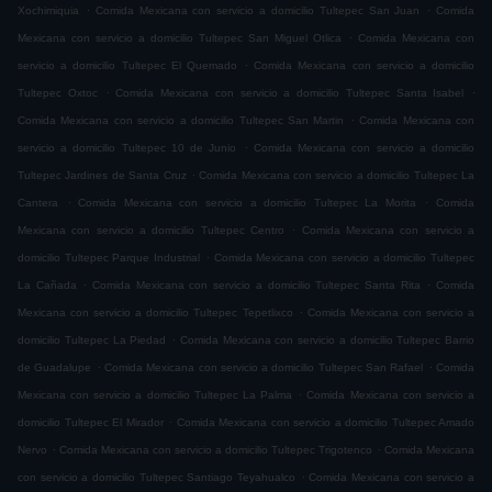
.
.
Xochimiquia
Comida Mexicana con servicio a domicilio Tultepec San Juan
Comida
.
Mexicana con servicio a domicilio Tultepec San Miguel Otlica
Comida Mexicana con
.
servicio a domicilio Tultepec El Quemado
Comida Mexicana con servicio a domicilio
.
.
Tultepec Oxtoc
Comida Mexicana con servicio a domicilio Tultepec Santa Isabel
.
Comida Mexicana con servicio a domicilio Tultepec San Martin
Comida Mexicana con
.
servicio a domicilio Tultepec 10 de Junio
Comida Mexicana con servicio a domicilio
.
Tultepec Jardines de Santa Cruz
Comida Mexicana con servicio a domicilio Tultepec La
.
.
Cantera
Comida Mexicana con servicio a domicilio Tultepec La Morita
Comida
.
Mexicana con servicio a domicilio Tultepec Centro
Comida Mexicana con servicio a
.
domicilio Tultepec Parque Industrial
Comida Mexicana con servicio a domicilio Tultepec
.
.
La Cañada
Comida Mexicana con servicio a domicilio Tultepec Santa Rita
Comida
.
Mexicana con servicio a domicilio Tultepec Tepetlixco
Comida Mexicana con servicio a
.
domicilio Tultepec La Piedad
Comida Mexicana con servicio a domicilio Tultepec Barrio
.
.
de Guadalupe
Comida Mexicana con servicio a domicilio Tultepec San Rafael
Comida
.
Mexicana con servicio a domicilio Tultepec La Palma
Comida Mexicana con servicio a
.
domicilio Tultepec El Mirador
Comida Mexicana con servicio a domicilio Tultepec Amado
.
.
Nervo
Comida Mexicana con servicio a domicilio Tultepec Trigotenco
Comida Mexicana
.
con servicio a domicilio Tultepec Santiago Teyahualco
Comida Mexicana con servicio a