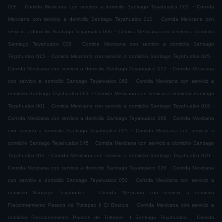
.
.
008
Comida Mexicana con servicio a domicilio Santiago Teyahualco 002
Comida
.
Mexicana con servicio a domicilio Santiago Teyahualco 010
Comida Mexicana con
.
servicio a domicilio Santiago Teyahualco 066
Comida Mexicana con servicio a domicilio
.
Santiago Teyahualco 028
Comida Mexicana con servicio a domicilio Santiago
.
.
Teyahualco 015
Comida Mexicana con servicio a domicilio Santiago Teyahualco 025
.
Comida Mexicana con servicio a domicilio Santiago Teyahualco 012
Comida Mexicana
.
con servicio a domicilio Santiago Teyahualco 069
Comida Mexicana con servicio a
.
domicilio Santiago Teyahualco 063
Comida Mexicana con servicio a domicilio Santiago
.
.
Teyahualco 001
Comida Mexicana con servicio a domicilio Santiago Teyahualco 016
.
Comida Mexicana con servicio a domicilio Santiago Teyahualco 068
Comida Mexicana
.
con servicio a domicilio Santiago Teyahualco 021
Comida Mexicana con servicio a
.
domicilio Santiago Teyahualco 045
Comida Mexicana con servicio a domicilio Santiago
.
.
Teyahualco 011
Comida Mexicana con servicio a domicilio Santiago Teyahualco 070
.
Comida Mexicana con servicio a domicilio Santiago Teyahualco 026
Comida Mexicana
.
con servicio a domicilio Santiago Teyahualco 050
Comida Mexicana con servicio a
.
domicilio Santiago Teyahualco
Comida Mexicana con servicio a domicilio
.
Fraccionamiento Paseos de Tultepec II El Bosque
Comida Mexicana con servicio a
.
domicilio Fraccionamiento Paseos de Tultepec II Santiago Teyahualco
Comida