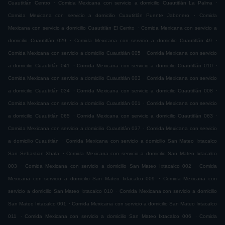
.
.
Cuautitlán Centro
Comida Mexicana con servicio a domicilio Cuautitlán La Palma
.
Comida Mexicana con servicio a domicilio Cuautitlán Puente Jabonero
Comida
.
Mexicana con servicio a domicilio Cuautitlán El Cerrito
Comida Mexicana con servicio a
.
.
domicilio Cuautitlán 029
Comida Mexicana con servicio a domicilio Cuautitlán 49
.
Comida Mexicana con servicio a domicilio Cuautitlán 005
Comida Mexicana con servicio
.
.
a domicilio Cuautitlán 041
Comida Mexicana con servicio a domicilio Cuautitlán 010
.
Comida Mexicana con servicio a domicilio Cuautitlán 003
Comida Mexicana con servicio
.
.
a domicilio Cuautitlán 034
Comida Mexicana con servicio a domicilio Cuautitlán 008
.
Comida Mexicana con servicio a domicilio Cuautitlán 001
Comida Mexicana con servicio
.
.
a domicilio Cuautitlán 065
Comida Mexicana con servicio a domicilio Cuautitlán 063
.
Comida Mexicana con servicio a domicilio Cuautitlán 037
Comida Mexicana con servicio
.
a domicilio Cuautitlán
Comida Mexicana con servicio a domicilio San Mateo Ixtacalco
.
San Sebastian Xhala
Comida Mexicana con servicio a domicilio San Mateo Ixtacalco
.
.
003
Comida Mexicana con servicio a domicilio San Mateo Ixtacalco 002
Comida
.
Mexicana con servicio a domicilio San Mateo Ixtacalco 009
Comida Mexicana con
.
servicio a domicilio San Mateo Ixtacalco 010
Comida Mexicana con servicio a domicilio
.
San Mateo Ixtacalco 001
Comida Mexicana con servicio a domicilio San Mateo Ixtacalco
.
.
011
Comida Mexicana con servicio a domicilio San Mateo Ixtacalco 006
Comida