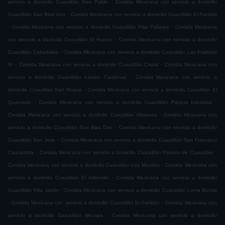
.
servicio a domicilio Cuautitlán San Pablo
Comida Mexicana con servicio a domicilio
.
Cuautitlán San Blas Uno
Comida Mexicana con servicio a domicilio Cuautitlán El Paraiso
.
.
Comida Mexicana con servicio a domicilio Cuautitlán Pilar Pallares
Comida Mexicana
.
con servicio a domicilio Cuautitlán El Huerto
Comida Mexicana con servicio a domicilio
.
Cuautitlán Cebadales
Comida Mexicana con servicio a domicilio Cuautitlán Las Patricias
.
.
III
Comida Mexicana con servicio a domicilio Cuautitlán Cristal
Comida Mexicana con
.
servicio a domicilio Cuautitlán Lazaro Cardenas
Comida Mexicana con servicio a
.
domicilio Cuautitlán San Roque
Comida Mexicana con servicio a domicilio Cuautitlán El
.
.
Quemado
Comida Mexicana con servicio a domicilio Cuautitlán Parque Industrial
.
Comida Mexicana con servicio a domicilio Cuautitlán Misiones
Comida Mexicana con
.
servicio a domicilio Cuautitlán San Blas Dos
Comida Mexicana con servicio a domicilio
.
Cuautitlán San Jose
Comida Mexicana con servicio a domicilio Cuautitlán San Francisco
.
.
Cascantitla
Comida Mexicana con servicio a domicilio Cuautitlán Paseos de Cuautitlan
.
Comida Mexicana con servicio a domicilio Cuautitlán Los Morales
Comida Mexicana con
.
servicio a domicilio Cuautitlán El Infiernillo
Comida Mexicana con servicio a domicilio
.
Cuautitlán Villa Jardin
Comida Mexicana con servicio a domicilio Cuautitlán Loma Bonita
.
.
Comida Mexicana con servicio a domicilio Cuautitlán El Partidor
Comida Mexicana con
.
servicio a domicilio Cuautitlán Necapa
Comida Mexicana con servicio a domicilio