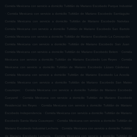
Comida Mexicana con servicio a domicilio Tultitlán de Mariano Escobedo Parque Industrial
.
.
Comida Mexicana con servicio a domicilio Tultitlán de Mariano Escobedo Santiaguito
.
Comida Mexicana con servicio a domicilio Tultitlán de Mariano Escobedo Nativitas
.
Comida Mexicana con servicio a domicilio Tultitlán de Mariano Escobedo San Bartolo
.
Comida Mexicana con servicio a domicilio Tultitlán de Mariano Escobedo La Concepción
.
Comida Mexicana con servicio a domicilio Tultitlán de Mariano Escobedo San Juan
.
Comida Mexicana con servicio a domicilio Tultitlán de Mariano Escobedo Belem
Comida
.
Mexicana con servicio a domicilio Tultitlán de Mariano Escobedo Los Reyes
Comida
.
Mexicana con servicio a domicilio Tultitlán de Mariano Escobedo Lázaro Cárdenas
.
Comida Mexicana con servicio a domicilio Tultitlán de Mariano Escobedo La Acocila
Comida Mexicana con servicio a domicilio Tultitlán de Mariano Escobedo San Mateo
.
Cuautepec
Comida Mexicana con servicio a domicilio Tultitlán de Mariano Escobedo
.
Cueyamil
Comida Mexicana con servicio a domicilio Tultitlán de Mariano Escobedo
.
Residencial los Reyes
Comida Mexicana con servicio a domicilio Tultitlán de Mariano
.
Escobedo Independencia
Comida Mexicana con servicio a domicilio Tultitlán de Mariano
.
Escobedo Santa Maria Cuautepec
Comida Mexicana con servicio a domicilio Tultitlán de
.
Mariano Escobedo Industrial Lecheria
Comida Mexicana con servicio a domicilio Tultitlán
.
de Mariano Escobedo Lecheria
Comida Mexicana con servicio a domicilio Tultitlán de