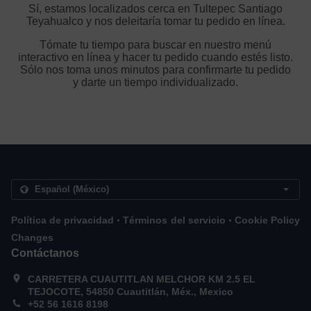
Sí, estamos localizados cerca en Tultepec Santiago
Teyahualco y nos deleitaría tomar tu pedido en línea.
Tómate tu tiempo para buscar en nuestro menú
interactivo en línea y hacer tu pedido cuando estés listo.
Sólo nos toma unos minutos para confirmarte tu pedido
y darte un tiempo individualizado.
.
.
Política de privacidad
Términos del servicio
Cookie Policy
Changes
Contáctanos
CARRETERA CUAUTITLAN MELCHOR KM 2.5 EL
TEJOCOTE, 54850 Cuautitlán, Méx., Mexico
+52 56 1616 8198