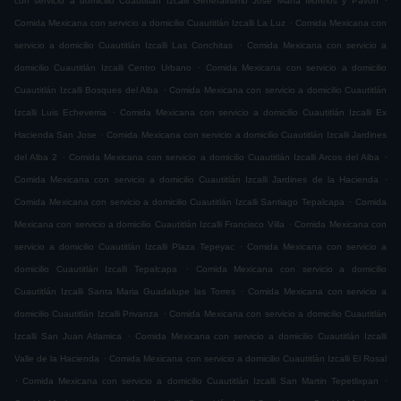
con servicio a domicilio Cuautitlán Izcalli Generalísimo José María Morelos y Pavón
.
Comida Mexicana con servicio a domicilio Cuautitlán Izcalli La Luz
Comida Mexicana con
.
servicio a domicilio Cuautitlán Izcalli Las Conchitas
Comida Mexicana con servicio a
.
domicilio Cuautitlán Izcalli Centro Urbano
Comida Mexicana con servicio a domicilio
.
Cuautitlán Izcalli Bosques del Alba
Comida Mexicana con servicio a domicilio Cuautitlán
.
Izcalli Luis Echeverria
Comida Mexicana con servicio a domicilio Cuautitlán Izcalli Ex
.
Hacienda San Jose
Comida Mexicana con servicio a domicilio Cuautitlán Izcalli Jardines
.
.
del Alba 2
Comida Mexicana con servicio a domicilio Cuautitlán Izcalli Arcos del Alba
.
Comida Mexicana con servicio a domicilio Cuautitlán Izcalli Jardines de la Hacienda
.
Comida Mexicana con servicio a domicilio Cuautitlán Izcalli Santiago Tepalcapa
Comida
.
Mexicana con servicio a domicilio Cuautitlán Izcalli Francisco Villa
Comida Mexicana con
.
servicio a domicilio Cuautitlán Izcalli Plaza Tepeyac
Comida Mexicana con servicio a
.
domicilio Cuautitlán Izcalli Tepalcapa
Comida Mexicana con servicio a domicilio
.
Cuautitlán Izcalli Santa Maria Guadalupe las Torres
Comida Mexicana con servicio a
.
domicilio Cuautitlán Izcalli Privanza
Comida Mexicana con servicio a domicilio Cuautitlán
.
Izcalli San Juan Atlamica
Comida Mexicana con servicio a domicilio Cuautitlán Izcalli
.
Valle de la Hacienda
Comida Mexicana con servicio a domicilio Cuautitlán Izcalli El Rosal
.
.
Comida Mexicana con servicio a domicilio Cuautitlán Izcalli San Martin Tepetlixpan
.