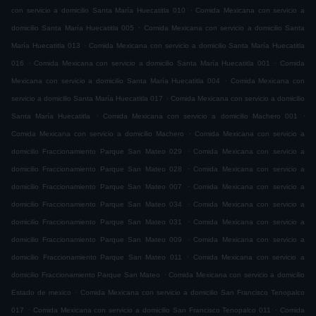
.
con servicio a domicilio Santa María Huecatitla 010
Comida Mexicana con servicio a
.
domicilio Santa María Huecatitla 005
Comida Mexicana con servicio a domicilio Santa
.
María Huecatitla 013
Comida Mexicana con servicio a domicilio Santa María Huecatitla
.
.
016
Comida Mexicana con servicio a domicilio Santa María Huecatitla 001
Comida
.
Mexicana con servicio a domicilio Santa María Huecatitla 004
Comida Mexicana con
.
servicio a domicilio Santa María Huecatitla 017
Comida Mexicana con servicio a domicilio
.
.
Santa María Huecatitla
Comida Mexicana con servicio a domicilio Machero 001
.
Comida Mexicana con servicio a domicilio Machero
Comida Mexicana con servicio a
.
domicilio Fraccionamiento Parque San Mateo 029
Comida Mexicana con servicio a
.
domicilio Fraccionamiento Parque San Mateo 028
Comida Mexicana con servicio a
.
domicilio Fraccionamiento Parque San Mateo 007
Comida Mexicana con servicio a
.
domicilio Fraccionamiento Parque San Mateo 034
Comida Mexicana con servicio a
.
domicilio Fraccionamiento Parque San Mateo 031
Comida Mexicana con servicio a
.
domicilio Fraccionamiento Parque San Mateo 009
Comida Mexicana con servicio a
.
domicilio Fraccionamiento Parque San Mateo 011
Comida Mexicana con servicio a
.
domicilio Fraccionamiento Parque San Mateo
Comida Mexicana con servicio a domicilio
.
Estado de mexico
Comida Mexicana con servicio a domicilio San Francisco Tenopalco
.
.
017
Comida Mexicana con servicio a domicilio San Francisco Tenopalco 011
Comida