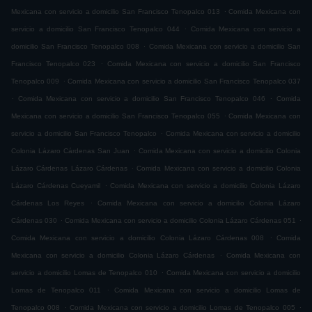
.
Mexicana con servicio a domicilio San Francisco Tenopalco 013
Comida Mexicana con
.
servicio a domicilio San Francisco Tenopalco 044
Comida Mexicana con servicio a
.
domicilio San Francisco Tenopalco 008
Comida Mexicana con servicio a domicilio San
.
Francisco Tenopalco 023
Comida Mexicana con servicio a domicilio San Francisco
.
Tenopalco 009
Comida Mexicana con servicio a domicilio San Francisco Tenopalco 037
.
.
Comida Mexicana con servicio a domicilio San Francisco Tenopalco 046
Comida
.
Mexicana con servicio a domicilio San Francisco Tenopalco 055
Comida Mexicana con
.
servicio a domicilio San Francisco Tenopalco
Comida Mexicana con servicio a domicilio
.
Colonia Lázaro Cárdenas San Juan
Comida Mexicana con servicio a domicilio Colonia
.
Lázaro Cárdenas Lázaro Cárdenas
Comida Mexicana con servicio a domicilio Colonia
.
Lázaro Cárdenas Cueyamil
Comida Mexicana con servicio a domicilio Colonia Lázaro
.
Cárdenas Los Reyes
Comida Mexicana con servicio a domicilio Colonia Lázaro
.
.
Cárdenas 030
Comida Mexicana con servicio a domicilio Colonia Lázaro Cárdenas 051
.
Comida Mexicana con servicio a domicilio Colonia Lázaro Cárdenas 008
Comida
.
Mexicana con servicio a domicilio Colonia Lázaro Cárdenas
Comida Mexicana con
.
servicio a domicilio Lomas de Tenopalco 010
Comida Mexicana con servicio a domicilio
.
Lomas de Tenopalco 011
Comida Mexicana con servicio a domicilio Lomas de
.
.
Tenopalco 008
Comida Mexicana con servicio a domicilio Lomas de Tenopalco 005