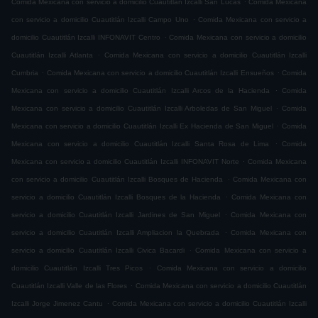
Comida Mexicana con servicio a domicilio Cuautitlán Izcalli San Lucas
Comida Mexicana
.
con servicio a domicilio Cuautitlán Izcalli Campo Uno
Comida Mexicana con servicio a
.
domicilio Cuautitlán Izcalli INFONAVIT Centro
Comida Mexicana con servicio a domicilio
.
Cuautitlán Izcalli Atlanta
Comida Mexicana con servicio a domicilio Cuautitlán Izcalli
.
.
Cumbria
Comida Mexicana con servicio a domicilio Cuautitlán Izcalli Ensueños
Comida
.
Mexicana con servicio a domicilio Cuautitlán Izcalli Arcos de la Hacienda
Comida
.
Mexicana con servicio a domicilio Cuautitlán Izcalli Arboledas de San Miguel
Comida
.
Mexicana con servicio a domicilio Cuautitlán Izcalli Ex Hacienda de San Miguel
Comida
.
Mexicana con servicio a domicilio Cuautitlán Izcalli Santa Rosa de Lima
Comida
.
Mexicana con servicio a domicilio Cuautitlán Izcalli INFONAVIT Norte
Comida Mexicana
.
con servicio a domicilio Cuautitlán Izcalli Bosques de Hacienda
Comida Mexicana con
.
servicio a domicilio Cuautitlán Izcalli Bosques de la Hacienda
Comida Mexicana con
.
servicio a domicilio Cuautitlán Izcalli Jardines de San Miguel
Comida Mexicana con
.
servicio a domicilio Cuautitlán Izcalli Ampliacion la Quebrada
Comida Mexicana con
.
servicio a domicilio Cuautitlán Izcalli Civica Bacardi
Comida Mexicana con servicio a
.
domicilio Cuautitlán Izcalli Tres Picos
Comida Mexicana con servicio a domicilio
.
Cuautitlán Izcalli Valle de las Flores
Comida Mexicana con servicio a domicilio Cuautitlán
.
Izcalli Jorge Jimenez Cantu
Comida Mexicana con servicio a domicilio Cuautitlán Izcalli