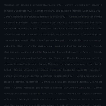
.
Mexicana con servicio a domicilio Buenavista 008
Comida Mexicana con servicio a
.
.
domicilio Buenavista 002
Comida Mexicana con servicio a domicilio Buenavista 061
.
Comida Mexicana con servicio a domicilio Buenavista 007
Comida Mexicana con servicio
.
a domicilio Buenavista
Comida Mexicana con servicio a domicilio Ampliación San Mateo
.
San Mateo Cuautepec
Comida Mexicana con servicio a domicilio Ampliación San Mateo
.
.
Comida Mexicana con servicio a domicilio México Parque San Mateo
Comida Mexicana
.
con servicio a domicilio México San Francisco Tenopalco
Comida Mexicana con servicio
.
.
a domicilio México
Comida Mexicana con servicio a domicilio Los Álamos
Comida
.
Mexicana con servicio a domicilio Tepotzotlán Parque Industrial Los Cedros
Comida
.
Mexicana con servicio a domicilio Tepotzotlán Texcacoa
Comida Mexicana con servicio a
.
domicilio Tepotzotlán Cedros
Comida Mexicana con servicio a domicilio Tepotzotlán El
.
.
Trebol
Comida Mexicana con servicio a domicilio Tepotzotlán Barrio De Tezccacoa
.
Comida Mexicana con servicio a domicilio Tepotzotlán 002
Comida Mexicana con
.
servicio a domicilio Tepotzotlán
Comida Mexicana con servicio a domicilio Colonia las
.
.
Brisas
Comida Mexicana con servicio a domicilio San Antonio Xahuento
Comida
.
Mexicana con servicio a domicilio San Pablo
Comida Mexicana con servicio a domicilio
.
.
Tultitlán La Chinampa
Comida Mexicana con servicio a domicilio Tultitlán
Comida
.
Mexicana con servicio a domicilio Mexcaltepec
Comida Mexicana con servicio a domicilio