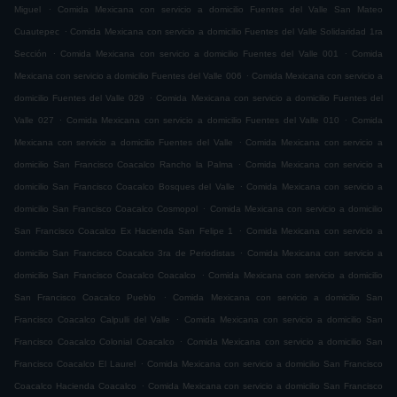
.
Miguel
Comida Mexicana con servicio a domicilio Fuentes del Valle San Mateo
.
Cuautepec
Comida Mexicana con servicio a domicilio Fuentes del Valle Solidaridad 1ra
.
.
Sección
Comida Mexicana con servicio a domicilio Fuentes del Valle 001
Comida
.
Mexicana con servicio a domicilio Fuentes del Valle 006
Comida Mexicana con servicio a
.
domicilio Fuentes del Valle 029
Comida Mexicana con servicio a domicilio Fuentes del
.
.
Valle 027
Comida Mexicana con servicio a domicilio Fuentes del Valle 010
Comida
.
Mexicana con servicio a domicilio Fuentes del Valle
Comida Mexicana con servicio a
.
domicilio San Francisco Coacalco Rancho la Palma
Comida Mexicana con servicio a
.
domicilio San Francisco Coacalco Bosques del Valle
Comida Mexicana con servicio a
.
domicilio San Francisco Coacalco Cosmopol
Comida Mexicana con servicio a domicilio
.
San Francisco Coacalco Ex Hacienda San Felipe 1
Comida Mexicana con servicio a
.
domicilio San Francisco Coacalco 3ra de Periodistas
Comida Mexicana con servicio a
.
domicilio San Francisco Coacalco Coacalco
Comida Mexicana con servicio a domicilio
.
San Francisco Coacalco Pueblo
Comida Mexicana con servicio a domicilio San
.
Francisco Coacalco Calpulli del Valle
Comida Mexicana con servicio a domicilio San
.
Francisco Coacalco Colonial Coacalco
Comida Mexicana con servicio a domicilio San
.
Francisco Coacalco El Laurel
Comida Mexicana con servicio a domicilio San Francisco
.
Coacalco Hacienda Coacalco
Comida Mexicana con servicio a domicilio San Francisco