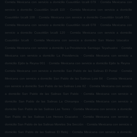
.
Comida Mexicana con servicio a domicilio Cuautitlán Izcalli 079
Comida Mexicana con
.
servicio a domicilio Cuautitlán Izcalli 110
Comida Mexicana con servicio a domicilio
.
.
Cuautitlán Izcalli 108
Comida Mexicana con servicio a domicilio Cuautitlán Izcalli 051
.
Comida Mexicana con servicio a domicilio Cuautitlán Izcalli 078
Comida Mexicana con
.
servicio a domicilio Cuautitlán Izcalli 120
Comida Mexicana con servicio a domicilio
.
.
Cuautitlán Izcalli
Comida Mexicana con servicio a domicilio San Mateo Iztacalco
.
Comida Mexicana con servicio a domicilio La Providencia Santiago Teyahualco
Comida
.
Mexicana con servicio a domicilio La Providencia
Comida Mexicana con servicio a
.
.
domicilio Ejido la Reyna 001
Comida Mexicana con servicio a domicilio Ejido la Reyna
.
Comida Mexicana con servicio a domicilio San Pablo de las Salinas El Portal
Comida
.
Mexicana con servicio a domicilio San Pablo de las Salinas Lote 64
Comida Mexicana
.
con servicio a domicilio San Pablo de las Salinas Lote 82
Comida Mexicana con servicio
.
a domicilio San Pablo de las Salinas San Pablo
Comida Mexicana con servicio a
.
domicilio San Pablo de las Salinas La Chinampa
Comida Mexicana con servicio a
.
domicilio San Pablo de las Salinas Las Torres
Comida Mexicana con servicio a domicilio
.
San Pablo de las Salinas Los Heroes Coacalco
Comida Mexicana con servicio a
.
domicilio San Pablo de las Salinas Morelos 3ra Sección
Comida Mexicana con servicio a
.
domicilio San Pablo de las Salinas El Reloj
Comida Mexicana con servicio a domicilio