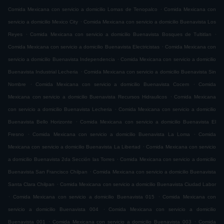
.
Comida Mexicana con servicio a domicilio Lomas de Tenopalco
Comida Mexicana con
.
servicio a domicilio Mexico City
Comida Mexicana con servicio a domicilio Buenavista Los
.
.
Reyes
Comida Mexicana con servicio a domicilio Buenavista Bosques de Tultitlan
.
Comida Mexicana con servicio a domicilio Buenavista Electricistas
Comida Mexicana con
.
servicio a domicilio Buenavista Independencia
Comida Mexicana con servicio a domicilio
.
Buenavista Industrial Lecheria
Comida Mexicana con servicio a domicilio Buenavista Sin
.
.
Nombre
Comida Mexicana con servicio a domicilio Buenavista Cocem
Comida
.
Mexicana con servicio a domicilio Buenavista Recursos Hidraulicos
Comida Mexicana
.
con servicio a domicilio Buenavista Lecheria
Comida Mexicana con servicio a domicilio
.
Buenavista Bello Horizonte
Comida Mexicana con servicio a domicilio Buenavista El
.
.
Fresno
Comida Mexicana con servicio a domicilio Buenavista La Loma
Comida
.
Mexicana con servicio a domicilio Buenavista La Libertad
Comida Mexicana con servicio
.
a domicilio Buenavista 2da Sección las Torres
Comida Mexicana con servicio a domicilio
.
Buenavista San Francisco Chilpan
Comida Mexicana con servicio a domicilio Buenavista
.
Santa Clara Chilpan
Comida Mexicana con servicio a domicilio Buenavista Ciudad Labor
.
.
Comida Mexicana con servicio a domicilio Buenavista 015
Comida Mexicana con
.
servicio a domicilio Buenavista 004
Comida Mexicana con servicio a domicilio
.
.
Buenavista 001
Comida Mexicana con servicio a domicilio Buenavista 003
Comida