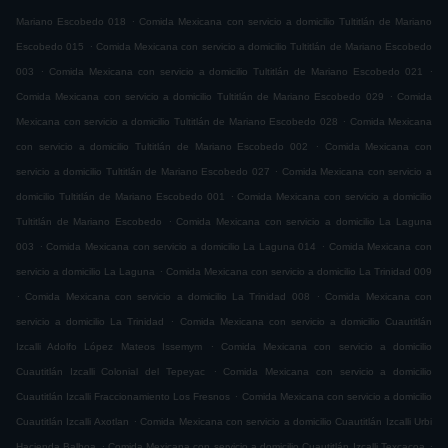
.
Mariano Escobedo 018
Comida Mexicana con servicio a domicilio Tultitlán de Mariano
.
Escobedo 015
Comida Mexicana con servicio a domicilio Tultitlán de Mariano Escobedo
.
.
003
Comida Mexicana con servicio a domicilio Tultitlán de Mariano Escobedo 021
.
Comida Mexicana con servicio a domicilio Tultitlán de Mariano Escobedo 029
Comida
.
Mexicana con servicio a domicilio Tultitlán de Mariano Escobedo 028
Comida Mexicana
.
con servicio a domicilio Tultitlán de Mariano Escobedo 002
Comida Mexicana con
.
servicio a domicilio Tultitlán de Mariano Escobedo 027
Comida Mexicana con servicio a
.
domicilio Tultitlán de Mariano Escobedo 001
Comida Mexicana con servicio a domicilio
.
Tultitlán de Mariano Escobedo
Comida Mexicana con servicio a domicilio La Laguna
.
.
003
Comida Mexicana con servicio a domicilio La Laguna 014
Comida Mexicana con
.
servicio a domicilio La Laguna
Comida Mexicana con servicio a domicilio La Trinidad 009
.
.
Comida Mexicana con servicio a domicilio La Trinidad 008
Comida Mexicana con
.
servicio a domicilio La Trinidad
Comida Mexicana con servicio a domicilio Cuautitlán
.
Izcalli Adolfo López Mateos Issemym
Comida Mexicana con servicio a domicilio
.
Cuautitlán Izcalli Colonial del Tepeyac
Comida Mexicana con servicio a domicilio
.
Cuautitlán Izcalli Fraccionamiento Los Fresnos
Comida Mexicana con servicio a domicilio
.
Cuautitlán Izcalli Axotlan
Comida Mexicana con servicio a domicilio Cuautitlán Izcalli Urbi
.
.
Hacienda Balboa
Comida Mexicana con servicio a domicilio Cuautitlán Izcalli Texcacoa