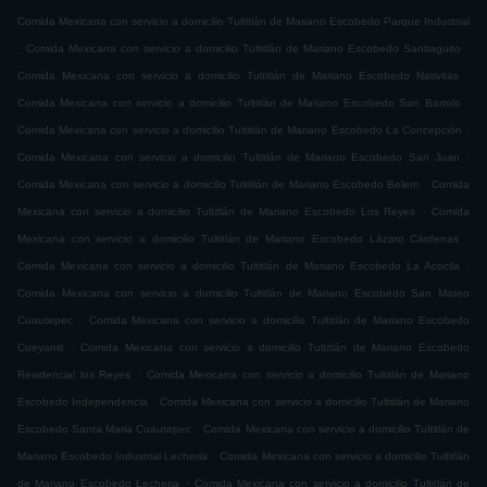
Comida Mexicana con servicio a domicilio Tultitlán de Mariano Escobedo Parque Industrial
.
.
Comida Mexicana con servicio a domicilio Tultitlán de Mariano Escobedo Santiaguito
.
Comida Mexicana con servicio a domicilio Tultitlán de Mariano Escobedo Nativitas
.
Comida Mexicana con servicio a domicilio Tultitlán de Mariano Escobedo San Bartolo
.
Comida Mexicana con servicio a domicilio Tultitlán de Mariano Escobedo La Concepción
.
Comida Mexicana con servicio a domicilio Tultitlán de Mariano Escobedo San Juan
.
Comida Mexicana con servicio a domicilio Tultitlán de Mariano Escobedo Belem
Comida
.
Mexicana con servicio a domicilio Tultitlán de Mariano Escobedo Los Reyes
Comida
.
Mexicana con servicio a domicilio Tultitlán de Mariano Escobedo Lázaro Cárdenas
.
Comida Mexicana con servicio a domicilio Tultitlán de Mariano Escobedo La Acocila
Comida Mexicana con servicio a domicilio Tultitlán de Mariano Escobedo San Mateo
.
Cuautepec
Comida Mexicana con servicio a domicilio Tultitlán de Mariano Escobedo
.
Cueyamil
Comida Mexicana con servicio a domicilio Tultitlán de Mariano Escobedo
.
Residencial los Reyes
Comida Mexicana con servicio a domicilio Tultitlán de Mariano
.
Escobedo Independencia
Comida Mexicana con servicio a domicilio Tultitlán de Mariano
.
Escobedo Santa Maria Cuautepec
Comida Mexicana con servicio a domicilio Tultitlán de
.
Mariano Escobedo Industrial Lecheria
Comida Mexicana con servicio a domicilio Tultitlán
.
de Mariano Escobedo Lecheria
Comida Mexicana con servicio a domicilio Tultitlán de