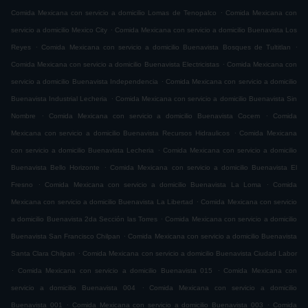
.
Comida Mexicana con servicio a domicilio Lomas de Tenopalco
Comida Mexicana con
.
servicio a domicilio Mexico City
Comida Mexicana con servicio a domicilio Buenavista Los
.
.
Reyes
Comida Mexicana con servicio a domicilio Buenavista Bosques de Tultitlan
.
Comida Mexicana con servicio a domicilio Buenavista Electricistas
Comida Mexicana con
.
servicio a domicilio Buenavista Independencia
Comida Mexicana con servicio a domicilio
.
Buenavista Industrial Lecheria
Comida Mexicana con servicio a domicilio Buenavista Sin
.
.
Nombre
Comida Mexicana con servicio a domicilio Buenavista Cocem
Comida
.
Mexicana con servicio a domicilio Buenavista Recursos Hidraulicos
Comida Mexicana
.
con servicio a domicilio Buenavista Lecheria
Comida Mexicana con servicio a domicilio
.
Buenavista Bello Horizonte
Comida Mexicana con servicio a domicilio Buenavista El
.
.
Fresno
Comida Mexicana con servicio a domicilio Buenavista La Loma
Comida
.
Mexicana con servicio a domicilio Buenavista La Libertad
Comida Mexicana con servicio
.
a domicilio Buenavista 2da Sección las Torres
Comida Mexicana con servicio a domicilio
.
Buenavista San Francisco Chilpan
Comida Mexicana con servicio a domicilio Buenavista
.
Santa Clara Chilpan
Comida Mexicana con servicio a domicilio Buenavista Ciudad Labor
.
.
Comida Mexicana con servicio a domicilio Buenavista 015
Comida Mexicana con
.
servicio a domicilio Buenavista 004
Comida Mexicana con servicio a domicilio
.
.
Buenavista 001
Comida Mexicana con servicio a domicilio Buenavista 003
Comida