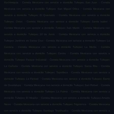
.
.
Xochimiquia
Comida Mexicana con servicio a domicilio Tultepec San Juan
Comida
.
Mexicana con servicio a domicilio Tultepec San Miguel Otlica
Comida Mexicana con
.
servicio a domicilio Tultepec El Quemado
Comida Mexicana con servicio a domicilio
.
.
Tultepec Oxtoc
Comida Mexicana con servicio a domicilio Tultepec Santa Isabel
.
Comida Mexicana con servicio a domicilio Tultepec San Martin
Comida Mexicana con
.
servicio a domicilio Tultepec 10 de Junio
Comida Mexicana con servicio a domicilio
.
Tultepec Jardines de Santa Cruz
Comida Mexicana con servicio a domicilio Tultepec La
.
.
Cantera
Comida Mexicana con servicio a domicilio Tultepec La Morita
Comida
.
Mexicana con servicio a domicilio Tultepec Centro
Comida Mexicana con servicio a
.
domicilio Tultepec Parque Industrial
Comida Mexicana con servicio a domicilio Tultepec
.
.
La Cañada
Comida Mexicana con servicio a domicilio Tultepec Santa Rita
Comida
.
Mexicana con servicio a domicilio Tultepec Tepetlixco
Comida Mexicana con servicio a
.
domicilio Tultepec La Piedad
Comida Mexicana con servicio a domicilio Tultepec Barrio
.
.
de Guadalupe
Comida Mexicana con servicio a domicilio Tultepec San Rafael
Comida
.
Mexicana con servicio a domicilio Tultepec La Palma
Comida Mexicana con servicio a
.
domicilio Tultepec El Mirador
Comida Mexicana con servicio a domicilio Tultepec Amado
.
.
Nervo
Comida Mexicana con servicio a domicilio Tultepec Trigotenco
Comida Mexicana
.
con servicio a domicilio Tultepec Santiago Teyahualco
Comida Mexicana con servicio a