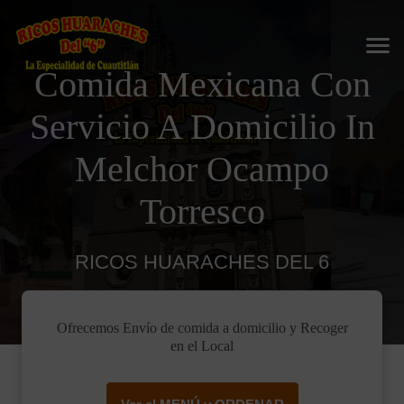
Comida Mexicana Con
Servicio A Domicilio In
Melchor Ocampo
Torresco
RICOS HUARACHES DEL 6
Ofrecemos Envío de comida a domicilio y Recoger
en el Local