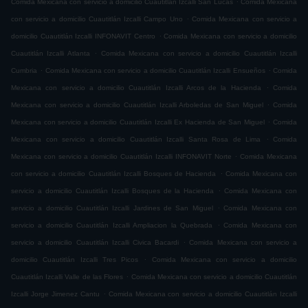
Comida Mexicana con servicio a domicilio Cuautitlán Izcalli San Lucas
Comida Mexicana
.
con servicio a domicilio Cuautitlán Izcalli Campo Uno
Comida Mexicana con servicio a
.
domicilio Cuautitlán Izcalli INFONAVIT Centro
Comida Mexicana con servicio a domicilio
.
Cuautitlán Izcalli Atlanta
Comida Mexicana con servicio a domicilio Cuautitlán Izcalli
.
.
Cumbria
Comida Mexicana con servicio a domicilio Cuautitlán Izcalli Ensueños
Comida
.
Mexicana con servicio a domicilio Cuautitlán Izcalli Arcos de la Hacienda
Comida
.
Mexicana con servicio a domicilio Cuautitlán Izcalli Arboledas de San Miguel
Comida
.
Mexicana con servicio a domicilio Cuautitlán Izcalli Ex Hacienda de San Miguel
Comida
.
Mexicana con servicio a domicilio Cuautitlán Izcalli Santa Rosa de Lima
Comida
.
Mexicana con servicio a domicilio Cuautitlán Izcalli INFONAVIT Norte
Comida Mexicana
.
con servicio a domicilio Cuautitlán Izcalli Bosques de Hacienda
Comida Mexicana con
.
servicio a domicilio Cuautitlán Izcalli Bosques de la Hacienda
Comida Mexicana con
.
servicio a domicilio Cuautitlán Izcalli Jardines de San Miguel
Comida Mexicana con
.
servicio a domicilio Cuautitlán Izcalli Ampliacion la Quebrada
Comida Mexicana con
.
servicio a domicilio Cuautitlán Izcalli Civica Bacardi
Comida Mexicana con servicio a
.
domicilio Cuautitlán Izcalli Tres Picos
Comida Mexicana con servicio a domicilio
.
Cuautitlán Izcalli Valle de las Flores
Comida Mexicana con servicio a domicilio Cuautitlán
.
Izcalli Jorge Jimenez Cantu
Comida Mexicana con servicio a domicilio Cuautitlán Izcalli