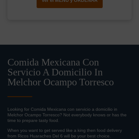
Ver el MENÚ y ORDENAR
Comida Mexicana Con
Servicio A Domicilio In
Melchor Ocampo Torresco
Looking for Comida Mexicana con servicio a domicilio in
Melchor Ocampo Torresco? Not everybody knows or has the
time to prepare tasty food.
When you want to get served like a king then food delivery
from Ricos Huaraches Del 6 will be your best choice.