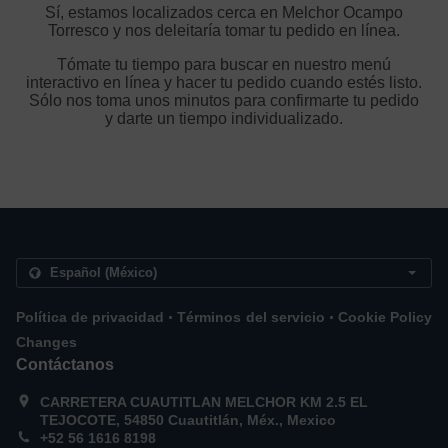
Sí, estamos localizados cerca en Melchor Ocampo
Torresco y nos deleitaría tomar tu pedido en línea.
Tómate tu tiempo para buscar en nuestro menú
interactivo en línea y hacer tu pedido cuando estés listo.
Sólo nos toma unos minutos para confirmarte tu pedido
y darte un tiempo individualizado.
.
.
Política de privacidad
Términos del servicio
Cookie Policy
Changes
Contáctanos
CARRETERA CUAUTITLAN MELCHOR KM 2.5 EL
TEJOCOTE, 54850 Cuautitlán, Méx., Mexico
+52 56 1616 8198