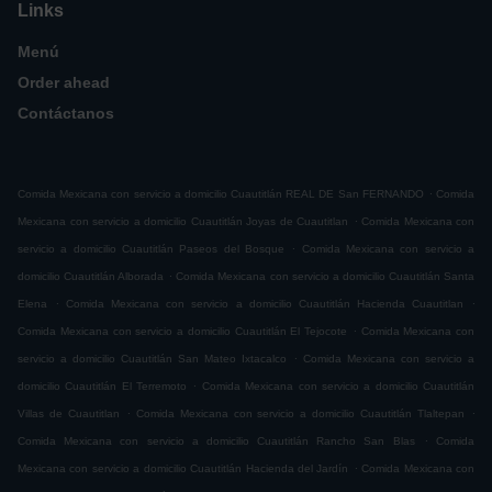
Links
Menú
Order ahead
Contáctanos
.
Comida Mexicana con servicio a domicilio Cuautitlán REAL DE San FERNANDO
Comida
.
Mexicana con servicio a domicilio Cuautitlán Joyas de Cuautitlan
Comida Mexicana con
.
servicio a domicilio Cuautitlán Paseos del Bosque
Comida Mexicana con servicio a
.
domicilio Cuautitlán Alborada
Comida Mexicana con servicio a domicilio Cuautitlán Santa
.
.
Elena
Comida Mexicana con servicio a domicilio Cuautitlán Hacienda Cuautitlan
.
Comida Mexicana con servicio a domicilio Cuautitlán El Tejocote
Comida Mexicana con
.
servicio a domicilio Cuautitlán San Mateo Ixtacalco
Comida Mexicana con servicio a
.
domicilio Cuautitlán El Terremoto
Comida Mexicana con servicio a domicilio Cuautitlán
.
.
Villas de Cuautitlan
Comida Mexicana con servicio a domicilio Cuautitlán Tlaltepan
.
Comida Mexicana con servicio a domicilio Cuautitlán Rancho San Blas
Comida
.
Mexicana con servicio a domicilio Cuautitlán Hacienda del Jardín
Comida Mexicana con