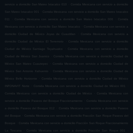
.
servicio a domicilio San Mateo Ixtacalco 010
Comida Mexicana con servicio a domicilio
.
San Mateo Ixtacalco 001
Comida Mexicana con servicio a domicilio San Mateo Ixtacalco
.
.
011
Comida Mexicana con servicio a domicilio San Mateo Ixtacalco 006
Comida
.
Mexicana con servicio a domicilio San Mateo Ixtacalco
Comida Mexicana con servicio a
.
domicilio Ciudad de México Joyas de Cuautitlan
Comida Mexicana con servicio a
.
domicilio Ciudad de México El Terremoto
Comida Mexicana con servicio a domicilio
.
Ciudad de México Santiago Teyahualco
Comida Mexicana con servicio a domicilio
.
Ciudad de México San Juanico
Comida Mexicana con servicio a domicilio Ciudad de
.
México San Mateo Cuautepec
Comida Mexicana con servicio a domicilio Ciudad de
.
México San Antonio Xahuento
Comida Mexicana con servicio a domicilio Ciudad de
.
México Bello Horizonte
Comida Mexicana con servicio a domicilio Ciudad de México
.
.
INFONAVIT Norte
Comida Mexicana con servicio a domicilio Ciudad de México 001
.
Comida Mexicana con servicio a domicilio Ciudad de México
Comida Mexicana con
.
servicio a domicilio Paseos del Bosque Fraccionamiento
Comida Mexicana con servicio
.
a domicilio Paseos del Bosque 012
Comida Mexicana con servicio a domicilio Paseos
.
del Bosque
Comida Mexicana con servicio a domicilio Fracción San Roque Paseos del
.
Bosque
Comida Mexicana con servicio a domicilio Fracción San Roque Fraccionamiento
.
.
La Toscana
Comida Mexicana con servicio a domicilio Fracción San Roque 001