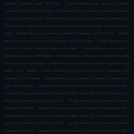
.
domicilio Cuautitlán Izcalli Tres Picos
Comida Mexicana con servicio a domicilio
.
Cuautitlán Izcalli Valle de las Flores
Comida Mexicana con servicio a domicilio Cuautitlán
.
Izcalli Jorge Jimenez Cantu
Comida Mexicana con servicio a domicilio Cuautitlán Izcalli
.
San Antonio
Comida Mexicana con servicio a domicilio Cuautitlán Izcalli Colinas del
.
.
Lago
Comida Mexicana con servicio a domicilio Cuautitlán Izcalli La Perla
Comida
.
Mexicana con servicio a domicilio Cuautitlán Izcalli La Piedad
Comida Mexicana con
.
servicio a domicilio Cuautitlán Izcalli Las Auroritas
Comida Mexicana con servicio a
.
domicilio Cuautitlán Izcalli Bellavista
Comida Mexicana con servicio a domicilio Cuautitlán
.
Izcalli San Jose Buenavista
Comida Mexicana con servicio a domicilio Cuautitlán Izcalli
.
Adolfo Lopez Mateos
Comida Mexicana con servicio a domicilio Cuautitlán Izcalli
.
Claustros de San Miguel
Comida Mexicana con servicio a domicilio Cuautitlán Izcalli
.
.
Lago de Guadalupe
Comida Mexicana con servicio a domicilio Cuautitlán Izcalli 005
.
Comida Mexicana con servicio a domicilio Cuautitlán Izcalli 006
Comida Mexicana con
.
servicio a domicilio Cuautitlán Izcalli 004
Comida Mexicana con servicio a domicilio
.
.
Cuautitlán Izcalli 001
Comida Mexicana con servicio a domicilio Cuautitlán Izcalli 010
.
Comida Mexicana con servicio a domicilio Cuautitlán Izcalli 003
Comida Mexicana con
.
servicio a domicilio Cuautitlán Izcalli 024
Comida Mexicana con servicio a domicilio
.
.
Cuautitlán Izcalli 002
Comida Mexicana con servicio a domicilio Cuautitlán Izcalli 029