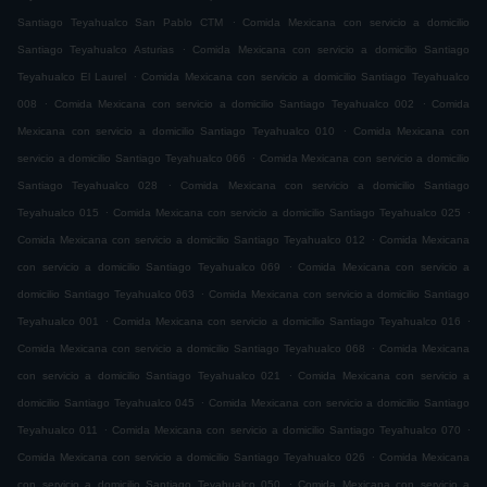
.
Santiago Teyahualco San Pablo CTM
Comida Mexicana con servicio a domicilio
.
Santiago Teyahualco Asturias
Comida Mexicana con servicio a domicilio Santiago
.
Teyahualco El Laurel
Comida Mexicana con servicio a domicilio Santiago Teyahualco
.
.
008
Comida Mexicana con servicio a domicilio Santiago Teyahualco 002
Comida
.
Mexicana con servicio a domicilio Santiago Teyahualco 010
Comida Mexicana con
.
servicio a domicilio Santiago Teyahualco 066
Comida Mexicana con servicio a domicilio
.
Santiago Teyahualco 028
Comida Mexicana con servicio a domicilio Santiago
.
.
Teyahualco 015
Comida Mexicana con servicio a domicilio Santiago Teyahualco 025
.
Comida Mexicana con servicio a domicilio Santiago Teyahualco 012
Comida Mexicana
.
con servicio a domicilio Santiago Teyahualco 069
Comida Mexicana con servicio a
.
domicilio Santiago Teyahualco 063
Comida Mexicana con servicio a domicilio Santiago
.
.
Teyahualco 001
Comida Mexicana con servicio a domicilio Santiago Teyahualco 016
.
Comida Mexicana con servicio a domicilio Santiago Teyahualco 068
Comida Mexicana
.
con servicio a domicilio Santiago Teyahualco 021
Comida Mexicana con servicio a
.
domicilio Santiago Teyahualco 045
Comida Mexicana con servicio a domicilio Santiago
.
.
Teyahualco 011
Comida Mexicana con servicio a domicilio Santiago Teyahualco 070
.
Comida Mexicana con servicio a domicilio Santiago Teyahualco 026
Comida Mexicana
.
con servicio a domicilio Santiago Teyahualco 050
Comida Mexicana con servicio a