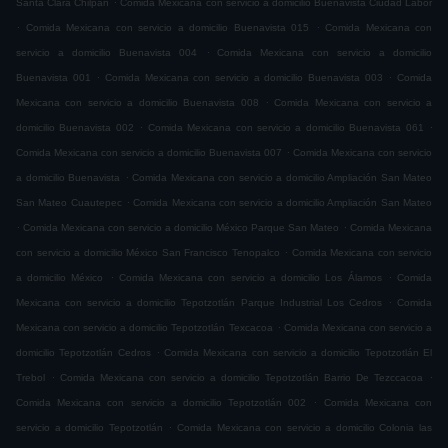
Santa Clara Chilpan
Comida Mexicana con servicio a domicilio Buenavista Ciudad Labor
.
.
Comida Mexicana con servicio a domicilio Buenavista 015
Comida Mexicana con
.
servicio a domicilio Buenavista 004
Comida Mexicana con servicio a domicilio
.
.
Buenavista 001
Comida Mexicana con servicio a domicilio Buenavista 003
Comida
.
Mexicana con servicio a domicilio Buenavista 008
Comida Mexicana con servicio a
.
.
domicilio Buenavista 002
Comida Mexicana con servicio a domicilio Buenavista 061
.
Comida Mexicana con servicio a domicilio Buenavista 007
Comida Mexicana con servicio
.
a domicilio Buenavista
Comida Mexicana con servicio a domicilio Ampliación San Mateo
.
San Mateo Cuautepec
Comida Mexicana con servicio a domicilio Ampliación San Mateo
.
.
Comida Mexicana con servicio a domicilio México Parque San Mateo
Comida Mexicana
.
con servicio a domicilio México San Francisco Tenopalco
Comida Mexicana con servicio
.
.
a domicilio México
Comida Mexicana con servicio a domicilio Los Álamos
Comida
.
Mexicana con servicio a domicilio Tepotzotlán Parque Industrial Los Cedros
Comida
.
Mexicana con servicio a domicilio Tepotzotlán Texcacoa
Comida Mexicana con servicio a
.
domicilio Tepotzotlán Cedros
Comida Mexicana con servicio a domicilio Tepotzotlán El
.
.
Trebol
Comida Mexicana con servicio a domicilio Tepotzotlán Barrio De Tezccacoa
.
Comida Mexicana con servicio a domicilio Tepotzotlán 002
Comida Mexicana con
.
servicio a domicilio Tepotzotlán
Comida Mexicana con servicio a domicilio Colonia las