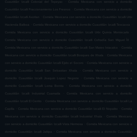
.
Cuautitlán Izcalli Colonial del Tepeyac
Comida Mexicana con servicio a domicilio
.
Cuautitlán Izcalli Fraccionamiento Los Fresnos
Comida Mexicana con servicio a domicilio
.
Cuautitlán Izcalli Axotlan
Comida Mexicana con servicio a domicilio Cuautitlán Izcalli Urbi
.
.
Hacienda Balboa
Comida Mexicana con servicio a domicilio Cuautitlán Izcalli Texcacoa
.
Comida Mexicana con servicio a domicilio Cuautitlán Izcalli Urbi Quinta Montecarlo
.
Comida Mexicana con servicio a domicilio Cuautitlán Izcalli Cofradía San Miguel ÌII
.
Comida Mexicana con servicio a domicilio Cuautitlán Izcalli San Mateo Ixtacalco
Comida
.
Mexicana con servicio a domicilio Cuautitlán Izcalli Bosques de Xhala
Comida Mexicana
.
con servicio a domicilio Cuautitlán Izcalli Ejido el Socoro
Comida Mexicana con servicio a
.
domicilio Cuautitlán Izcalli San Sebastian Xhala
Comida Mexicana con servicio a
.
domicilio Cuautitlán Izcalli Joaquin Lopez Negrete
Comida Mexicana con servicio a
.
domicilio Cuautitlán Izcalli Loma Bonita
Comida Mexicana con servicio a domicilio
.
Cuautitlán Izcalli Industrial Cuamatla
Comida Mexicana con servicio a domicilio
.
Cuautitlán Izcalli El Cerrito
Comida Mexicana con servicio a domicilio Cuautitlán Izcalli La
.
.
Capilla
Comida Mexicana con servicio a domicilio Cuautitlán Izcalli El Nopalito
Comida
.
Mexicana con servicio a domicilio Cuautitlán Izcalli Industrial Xhala
Comida Mexicana
.
con servicio a domicilio Cuautitlán Izcalli Vista Hermosa
Comida Mexicana con servicio a
.
domicilio Cuautitlán Izcalli Jaltipa
Comida Mexicana con servicio a domicilio Cuautitlán