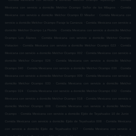
.
Mexicana con servicio a domicilio Melchor Ocampo Señor de los Milagros
Comida
.
Mexicana con servicio a domicilio Melchor Ocampo El Mirador
Comida Mexicana con
.
servicio a domicilio Melchor Ocampo Paraje la Carranza
Comida Mexicana con servicio a
.
domicilio Melchor Ocampo La Florida
Comida Mexicana con servicio a domicilio Melchor
.
Ocampo Los Álamos
Comida Mexicana con servicio a domicilio Melchor Ocampo
.
.
Visitacion
Comida Mexicana con servicio a domicilio Melchor Ocampo 023
Comida
.
Mexicana con servicio a domicilio Melchor Ocampo 002
Comida Mexicana con servicio a
.
domicilio Melchor Ocampo 026
Comida Mexicana con servicio a domicilio Melchor
.
.
Ocampo 040
Comida Mexicana con servicio a domicilio Melchor Ocampo 036
Comida
.
Mexicana con servicio a domicilio Melchor Ocampo 009
Comida Mexicana con servicio a
.
domicilio Melchor Ocampo 033
Comida Mexicana con servicio a domicilio Melchor
.
.
Ocampo 024
Comida Mexicana con servicio a domicilio Melchor Ocampo 032
Comida
.
Mexicana con servicio a domicilio Melchor Ocampo 018
Comida Mexicana con servicio a
.
domicilio Melchor Ocampo 008
Comida Mexicana con servicio a domicilio Melchor
.
.
Ocampo
Comida Mexicana con servicio a domicilio Ejido de Teyahualco 10 de Junio
.
Comida Mexicana con servicio a domicilio Ejido de Teyahualco 008
Comida Mexicana
.
con servicio a domicilio Ejido de Teyahualco 017
Comida Mexicana con servicio a
.