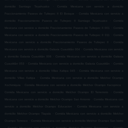
.
domicilio Santiago Teyahualco
Comida Mexicana con servicio a domicilio
.
Fraccionamiento Paseos de Tultepec II El Bosque
Comida Mexicana con servicio a
.
domicilio Fraccionamiento Paseos de Tultepec II Santiago Teyahualco
Comida
.
Mexicana con servicio a domicilio Fraccionamiento Paseos de Tultepec II 001
Comida
.
Mexicana con servicio a domicilio Fraccionamiento Paseos de Tultepec II 011
Comida
.
Mexicana con servicio a domicilio Fraccionamiento Paseos de Tultepec II
Comida
.
Mexicana con servicio a domicilio Galaxia Cuautitlán 004
Comida Mexicana con servicio
.
a domicilio Galaxia Cuautitlán 006
Comida Mexicana con servicio a domicilio Galaxia
.
.
Cuautitlán 053
Comida Mexicana con servicio a domicilio Galaxia Cuautitlán
Comida
.
Mexicana con servicio a domicilio Villas Xaltipa 045
Comida Mexicana con servicio a
.
domicilio Villas Xaltipa
Comida Mexicana con servicio a domicilio Melchor Ocampo
.
.
Xochimiquia
Comida Mexicana con servicio a domicilio Melchor Ocampo Xacopinca
.
Comida Mexicana con servicio a domicilio Melchor Ocampo El Terremoto
Comida
.
Mexicana con servicio a domicilio Melchor Ocampo San Antonio
Comida Mexicana con
.
servicio a domicilio Melchor Ocampo Educacion
Comida Mexicana con servicio a
.
domicilio Melchor Ocampo Tlapala
Comida Mexicana con servicio a domicilio Melchor
.
Ocampo Torresco
Comida Mexicana con servicio a domicilio Melchor Ocampo San Isidro
.
.
Comida Mexicana con servicio a domicilio Melchor Ocampo Tepetongo
Comida