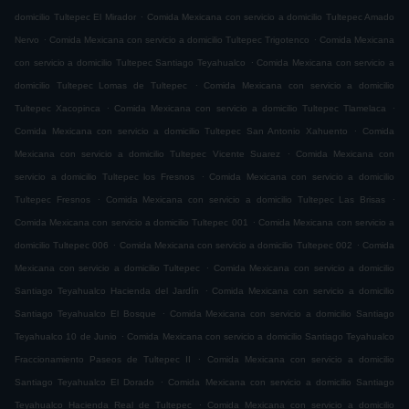
.
domicilio Tultepec El Mirador
Comida Mexicana con servicio a domicilio Tultepec Amado
.
.
Nervo
Comida Mexicana con servicio a domicilio Tultepec Trigotenco
Comida Mexicana
.
con servicio a domicilio Tultepec Santiago Teyahualco
Comida Mexicana con servicio a
.
domicilio Tultepec Lomas de Tultepec
Comida Mexicana con servicio a domicilio
.
.
Tultepec Xacopinca
Comida Mexicana con servicio a domicilio Tultepec Tlamelaca
.
Comida Mexicana con servicio a domicilio Tultepec San Antonio Xahuento
Comida
.
Mexicana con servicio a domicilio Tultepec Vicente Suarez
Comida Mexicana con
.
servicio a domicilio Tultepec los Fresnos
Comida Mexicana con servicio a domicilio
.
.
Tultepec Fresnos
Comida Mexicana con servicio a domicilio Tultepec Las Brisas
.
Comida Mexicana con servicio a domicilio Tultepec 001
Comida Mexicana con servicio a
.
.
domicilio Tultepec 006
Comida Mexicana con servicio a domicilio Tultepec 002
Comida
.
Mexicana con servicio a domicilio Tultepec
Comida Mexicana con servicio a domicilio
.
Santiago Teyahualco Hacienda del Jardín
Comida Mexicana con servicio a domicilio
.
Santiago Teyahualco El Bosque
Comida Mexicana con servicio a domicilio Santiago
.
Teyahualco 10 de Junio
Comida Mexicana con servicio a domicilio Santiago Teyahualco
.
Fraccionamiento Paseos de Tultepec II
Comida Mexicana con servicio a domicilio
.
Santiago Teyahualco El Dorado
Comida Mexicana con servicio a domicilio Santiago
.
Teyahualco Hacienda Real de Tultepec
Comida Mexicana con servicio a domicilio