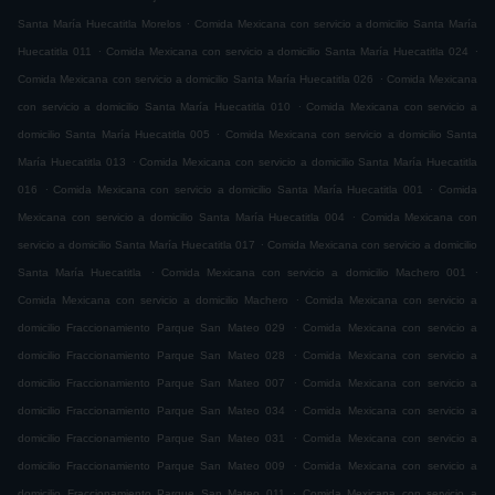
.
Santa María Huecatitla Morelos
Comida Mexicana con servicio a domicilio Santa María
.
.
Huecatitla 011
Comida Mexicana con servicio a domicilio Santa María Huecatitla 024
.
Comida Mexicana con servicio a domicilio Santa María Huecatitla 026
Comida Mexicana
.
con servicio a domicilio Santa María Huecatitla 010
Comida Mexicana con servicio a
.
domicilio Santa María Huecatitla 005
Comida Mexicana con servicio a domicilio Santa
.
María Huecatitla 013
Comida Mexicana con servicio a domicilio Santa María Huecatitla
.
.
016
Comida Mexicana con servicio a domicilio Santa María Huecatitla 001
Comida
.
Mexicana con servicio a domicilio Santa María Huecatitla 004
Comida Mexicana con
.
servicio a domicilio Santa María Huecatitla 017
Comida Mexicana con servicio a domicilio
.
.
Santa María Huecatitla
Comida Mexicana con servicio a domicilio Machero 001
.
Comida Mexicana con servicio a domicilio Machero
Comida Mexicana con servicio a
.
domicilio Fraccionamiento Parque San Mateo 029
Comida Mexicana con servicio a
.
domicilio Fraccionamiento Parque San Mateo 028
Comida Mexicana con servicio a
.
domicilio Fraccionamiento Parque San Mateo 007
Comida Mexicana con servicio a
.
domicilio Fraccionamiento Parque San Mateo 034
Comida Mexicana con servicio a
.
domicilio Fraccionamiento Parque San Mateo 031
Comida Mexicana con servicio a
.
domicilio Fraccionamiento Parque San Mateo 009
Comida Mexicana con servicio a
.
domicilio Fraccionamiento Parque San Mateo 011
Comida Mexicana con servicio a