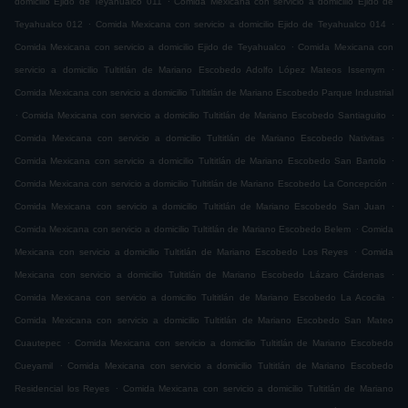
domicilio Ejido de Teyahualco 011
Comida Mexicana con servicio a domicilio Ejido de
.
.
Teyahualco 012
Comida Mexicana con servicio a domicilio Ejido de Teyahualco 014
.
Comida Mexicana con servicio a domicilio Ejido de Teyahualco
Comida Mexicana con
.
servicio a domicilio Tultitlán de Mariano Escobedo Adolfo López Mateos Issemym
Comida Mexicana con servicio a domicilio Tultitlán de Mariano Escobedo Parque Industrial
.
.
Comida Mexicana con servicio a domicilio Tultitlán de Mariano Escobedo Santiaguito
.
Comida Mexicana con servicio a domicilio Tultitlán de Mariano Escobedo Nativitas
.
Comida Mexicana con servicio a domicilio Tultitlán de Mariano Escobedo San Bartolo
.
Comida Mexicana con servicio a domicilio Tultitlán de Mariano Escobedo La Concepción
.
Comida Mexicana con servicio a domicilio Tultitlán de Mariano Escobedo San Juan
.
Comida Mexicana con servicio a domicilio Tultitlán de Mariano Escobedo Belem
Comida
.
Mexicana con servicio a domicilio Tultitlán de Mariano Escobedo Los Reyes
Comida
.
Mexicana con servicio a domicilio Tultitlán de Mariano Escobedo Lázaro Cárdenas
.
Comida Mexicana con servicio a domicilio Tultitlán de Mariano Escobedo La Acocila
Comida Mexicana con servicio a domicilio Tultitlán de Mariano Escobedo San Mateo
.
Cuautepec
Comida Mexicana con servicio a domicilio Tultitlán de Mariano Escobedo
.
Cueyamil
Comida Mexicana con servicio a domicilio Tultitlán de Mariano Escobedo
.
Residencial los Reyes
Comida Mexicana con servicio a domicilio Tultitlán de Mariano