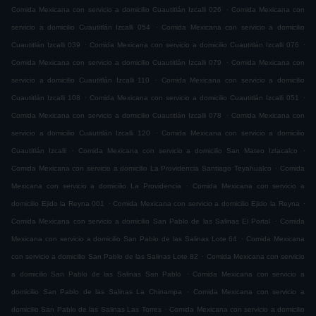
.
Comida Mexicana con servicio a domicilio Cuautitlán Izcalli 026
Comida Mexicana con
.
servicio a domicilio Cuautitlán Izcalli 054
Comida Mexicana con servicio a domicilio
.
.
Cuautitlán Izcalli 039
Comida Mexicana con servicio a domicilio Cuautitlán Izcalli 076
.
Comida Mexicana con servicio a domicilio Cuautitlán Izcalli 079
Comida Mexicana con
.
servicio a domicilio Cuautitlán Izcalli 110
Comida Mexicana con servicio a domicilio
.
.
Cuautitlán Izcalli 108
Comida Mexicana con servicio a domicilio Cuautitlán Izcalli 051
.
Comida Mexicana con servicio a domicilio Cuautitlán Izcalli 078
Comida Mexicana con
.
servicio a domicilio Cuautitlán Izcalli 120
Comida Mexicana con servicio a domicilio
.
.
Cuautitlán Izcalli
Comida Mexicana con servicio a domicilio San Mateo Iztacalco
.
Comida Mexicana con servicio a domicilio La Providencia Santiago Teyahualco
Comida
.
Mexicana con servicio a domicilio La Providencia
Comida Mexicana con servicio a
.
.
domicilio Ejido la Reyna 001
Comida Mexicana con servicio a domicilio Ejido la Reyna
.
Comida Mexicana con servicio a domicilio San Pablo de las Salinas El Portal
Comida
.
Mexicana con servicio a domicilio San Pablo de las Salinas Lote 64
Comida Mexicana
.
con servicio a domicilio San Pablo de las Salinas Lote 82
Comida Mexicana con servicio
.
a domicilio San Pablo de las Salinas San Pablo
Comida Mexicana con servicio a
.
domicilio San Pablo de las Salinas La Chinampa
Comida Mexicana con servicio a
.
domicilio San Pablo de las Salinas Las Torres
Comida Mexicana con servicio a domicilio