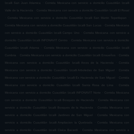
.
Izcalli San Juan Atlamica
Comida Mexicana con servicio a domicilio Cuautitlán Izcalli
.
Valle de la Hacienda
Comida Mexicana con servicio a domicilio Cuautitlán Izcalli El Rosal
.
.
Comida Mexicana con servicio a domicilio Cuautitlán Izcalli San Martin Tepetlixpan
.
Comida Mexicana con servicio a domicilio Cuautitlán Izcalli San Lucas
Comida Mexicana
.
con servicio a domicilio Cuautitlán Izcalli Campo Uno
Comida Mexicana con servicio a
.
domicilio Cuautitlán Izcalli INFONAVIT Centro
Comida Mexicana con servicio a domicilio
.
Cuautitlán Izcalli Atlanta
Comida Mexicana con servicio a domicilio Cuautitlán Izcalli
.
.
Cumbria
Comida Mexicana con servicio a domicilio Cuautitlán Izcalli Ensueños
Comida
.
Mexicana con servicio a domicilio Cuautitlán Izcalli Arcos de la Hacienda
Comida
.
Mexicana con servicio a domicilio Cuautitlán Izcalli Arboledas de San Miguel
Comida
.
Mexicana con servicio a domicilio Cuautitlán Izcalli Ex Hacienda de San Miguel
Comida
.
Mexicana con servicio a domicilio Cuautitlán Izcalli Santa Rosa de Lima
Comida
.
Mexicana con servicio a domicilio Cuautitlán Izcalli INFONAVIT Norte
Comida Mexicana
.
con servicio a domicilio Cuautitlán Izcalli Bosques de Hacienda
Comida Mexicana con
.
servicio a domicilio Cuautitlán Izcalli Bosques de la Hacienda
Comida Mexicana con
.
servicio a domicilio Cuautitlán Izcalli Jardines de San Miguel
Comida Mexicana con
.
servicio a domicilio Cuautitlán Izcalli Ampliacion la Quebrada
Comida Mexicana con
.
servicio a domicilio Cuautitlán Izcalli Civica Bacardi
Comida Mexicana con servicio a