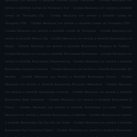
Mexicana con servicio a domicilio Colonia Lázaro Cárdenas
Comida Mexicana con
.
servicio a domicilio Lomas de Tenopalco 010
Comida Mexicana con servicio a domicilio
.
Lomas de Tenopalco 011
Comida Mexicana con servicio a domicilio Lomas de
.
.
Tenopalco 008
Comida Mexicana con servicio a domicilio Lomas de Tenopalco 005
.
Comida Mexicana con servicio a domicilio Lomas de Tenopalco
Comida Mexicana con
.
servicio a domicilio Mexico City
Comida Mexicana con servicio a domicilio Buenavista Los
.
.
Reyes
Comida Mexicana con servicio a domicilio Buenavista Bosques de Tultitlan
.
Comida Mexicana con servicio a domicilio Buenavista Electricistas
Comida Mexicana con
.
servicio a domicilio Buenavista Independencia
Comida Mexicana con servicio a domicilio
.
Buenavista Industrial Lecheria
Comida Mexicana con servicio a domicilio Buenavista Sin
.
.
Nombre
Comida Mexicana con servicio a domicilio Buenavista Cocem
Comida
.
Mexicana con servicio a domicilio Buenavista Recursos Hidraulicos
Comida Mexicana
.
con servicio a domicilio Buenavista Lecheria
Comida Mexicana con servicio a domicilio
.
Buenavista Bello Horizonte
Comida Mexicana con servicio a domicilio Buenavista El
.
.
Fresno
Comida Mexicana con servicio a domicilio Buenavista La Loma
Comida
.
Mexicana con servicio a domicilio Buenavista La Libertad
Comida Mexicana con servicio
.
a domicilio Buenavista 2da Sección las Torres
Comida Mexicana con servicio a domicilio
.
Buenavista San Francisco Chilpan
Comida Mexicana con servicio a domicilio Buenavista
.