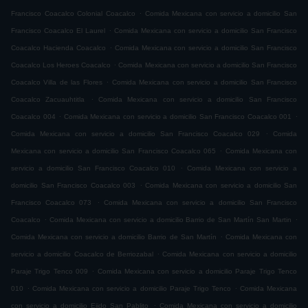
.
Francisco Coacalco Colonial Coacalco
Comida Mexicana con servicio a domicilio San
.
Francisco Coacalco El Laurel
Comida Mexicana con servicio a domicilio San Francisco
.
Coacalco Hacienda Coacalco
Comida Mexicana con servicio a domicilio San Francisco
.
Coacalco Los Heroes Coacalco
Comida Mexicana con servicio a domicilio San Francisco
.
Coacalco Villa de las Flores
Comida Mexicana con servicio a domicilio San Francisco
.
Coacalco Zacuauhtitla
Comida Mexicana con servicio a domicilio San Francisco
.
.
Coacalco 004
Comida Mexicana con servicio a domicilio San Francisco Coacalco 001
.
Comida Mexicana con servicio a domicilio San Francisco Coacalco 029
Comida
.
Mexicana con servicio a domicilio San Francisco Coacalco 065
Comida Mexicana con
.
servicio a domicilio San Francisco Coacalco 010
Comida Mexicana con servicio a
.
domicilio San Francisco Coacalco 003
Comida Mexicana con servicio a domicilio San
.
Francisco Coacalco 073
Comida Mexicana con servicio a domicilio San Francisco
.
.
Coacalco
Comida Mexicana con servicio a domicilio Barrio de San Martín San Martin
.
Comida Mexicana con servicio a domicilio Barrio de San Martín
Comida Mexicana con
.
servicio a domicilio Coacalco de Berriozabal
Comida Mexicana con servicio a domicilio
.
Paraje Trigo Tenco 009
Comida Mexicana con servicio a domicilio Paraje Trigo Tenco
.
.
010
Comida Mexicana con servicio a domicilio Paraje Trigo Tenco
Comida Mexicana
.
con servicio a domicilio Ejido San Pablito
Comida Mexicana con servicio a domicilio