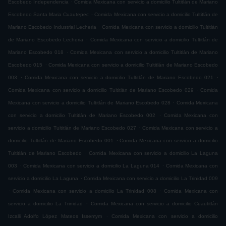
.
Escobedo Independencia
Comida Mexicana con servicio a domicilio Tultitlán de Mariano
.
Escobedo Santa Maria Cuautepec
Comida Mexicana con servicio a domicilio Tultitlán de
.
Mariano Escobedo Industrial Lecheria
Comida Mexicana con servicio a domicilio Tultitlán
.
de Mariano Escobedo Lecheria
Comida Mexicana con servicio a domicilio Tultitlán de
.
Mariano Escobedo 018
Comida Mexicana con servicio a domicilio Tultitlán de Mariano
.
Escobedo 015
Comida Mexicana con servicio a domicilio Tultitlán de Mariano Escobedo
.
.
003
Comida Mexicana con servicio a domicilio Tultitlán de Mariano Escobedo 021
.
Comida Mexicana con servicio a domicilio Tultitlán de Mariano Escobedo 029
Comida
.
Mexicana con servicio a domicilio Tultitlán de Mariano Escobedo 028
Comida Mexicana
.
con servicio a domicilio Tultitlán de Mariano Escobedo 002
Comida Mexicana con
.
servicio a domicilio Tultitlán de Mariano Escobedo 027
Comida Mexicana con servicio a
.
domicilio Tultitlán de Mariano Escobedo 001
Comida Mexicana con servicio a domicilio
.
Tultitlán de Mariano Escobedo
Comida Mexicana con servicio a domicilio La Laguna
.
.
003
Comida Mexicana con servicio a domicilio La Laguna 014
Comida Mexicana con
.
servicio a domicilio La Laguna
Comida Mexicana con servicio a domicilio La Trinidad 009
.
.
Comida Mexicana con servicio a domicilio La Trinidad 008
Comida Mexicana con
.
servicio a domicilio La Trinidad
Comida Mexicana con servicio a domicilio Cuautitlán
.
Izcalli Adolfo López Mateos Issemym
Comida Mexicana con servicio a domicilio