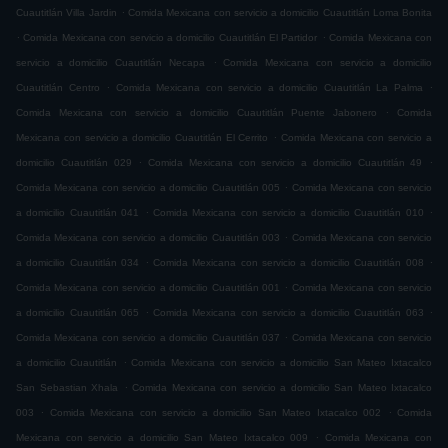
.
Cuautitlán Villa Jardin
Comida Mexicana con servicio a domicilio Cuautitlán Loma Bonita
.
.
Comida Mexicana con servicio a domicilio Cuautitlán El Partidor
Comida Mexicana con
.
servicio a domicilio Cuautitlán Necapa
Comida Mexicana con servicio a domicilio
.
.
Cuautitlán Centro
Comida Mexicana con servicio a domicilio Cuautitlán La Palma
.
Comida Mexicana con servicio a domicilio Cuautitlán Puente Jabonero
Comida
.
Mexicana con servicio a domicilio Cuautitlán El Cerrito
Comida Mexicana con servicio a
.
.
domicilio Cuautitlán 029
Comida Mexicana con servicio a domicilio Cuautitlán 49
.
Comida Mexicana con servicio a domicilio Cuautitlán 005
Comida Mexicana con servicio
.
.
a domicilio Cuautitlán 041
Comida Mexicana con servicio a domicilio Cuautitlán 010
.
Comida Mexicana con servicio a domicilio Cuautitlán 003
Comida Mexicana con servicio
.
.
a domicilio Cuautitlán 034
Comida Mexicana con servicio a domicilio Cuautitlán 008
.
Comida Mexicana con servicio a domicilio Cuautitlán 001
Comida Mexicana con servicio
.
.
a domicilio Cuautitlán 065
Comida Mexicana con servicio a domicilio Cuautitlán 063
.
Comida Mexicana con servicio a domicilio Cuautitlán 037
Comida Mexicana con servicio
.
a domicilio Cuautitlán
Comida Mexicana con servicio a domicilio San Mateo Ixtacalco
.
San Sebastian Xhala
Comida Mexicana con servicio a domicilio San Mateo Ixtacalco
.
.
003
Comida Mexicana con servicio a domicilio San Mateo Ixtacalco 002
Comida
.
Mexicana con servicio a domicilio San Mateo Ixtacalco 009
Comida Mexicana con