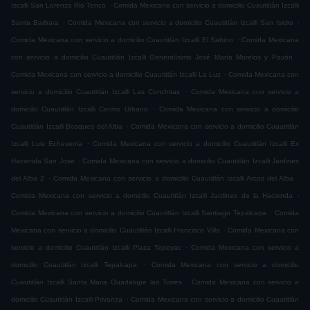
.
Izcalli San Lorenzo Rio Tenco
Comida Mexicana con servicio a domicilio Cuautitlán Izcalli
.
.
Santa Barbara
Comida Mexicana con servicio a domicilio Cuautitlán Izcalli San Isidro
.
Comida Mexicana con servicio a domicilio Cuautitlán Izcalli El Sabino
Comida Mexicana
.
con servicio a domicilio Cuautitlán Izcalli Generalísimo José María Morelos y Pavón
.
Comida Mexicana con servicio a domicilio Cuautitlán Izcalli La Luz
Comida Mexicana con
.
servicio a domicilio Cuautitlán Izcalli Las Conchitas
Comida Mexicana con servicio a
.
domicilio Cuautitlán Izcalli Centro Urbano
Comida Mexicana con servicio a domicilio
.
Cuautitlán Izcalli Bosques del Alba
Comida Mexicana con servicio a domicilio Cuautitlán
.
Izcalli Luis Echeverria
Comida Mexicana con servicio a domicilio Cuautitlán Izcalli Ex
.
Hacienda San Jose
Comida Mexicana con servicio a domicilio Cuautitlán Izcalli Jardines
.
.
del Alba 2
Comida Mexicana con servicio a domicilio Cuautitlán Izcalli Arcos del Alba
.
Comida Mexicana con servicio a domicilio Cuautitlán Izcalli Jardines de la Hacienda
.
Comida Mexicana con servicio a domicilio Cuautitlán Izcalli Santiago Tepalcapa
Comida
.
Mexicana con servicio a domicilio Cuautitlán Izcalli Francisco Villa
Comida Mexicana con
.
servicio a domicilio Cuautitlán Izcalli Plaza Tepeyac
Comida Mexicana con servicio a
.
domicilio Cuautitlán Izcalli Tepalcapa
Comida Mexicana con servicio a domicilio
.
Cuautitlán Izcalli Santa Maria Guadalupe las Torres
Comida Mexicana con servicio a
.
domicilio Cuautitlán Izcalli Privanza
Comida Mexicana con servicio a domicilio Cuautitlán