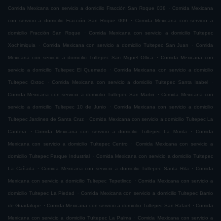
.
Comida Mexicana con servicio a domicilio Fracción San Roque 038
Comida Mexicana
.
con servicio a domicilio Fracción San Roque 009
Comida Mexicana con servicio a
.
domicilio Fracción San Roque
Comida Mexicana con servicio a domicilio Tultepec
.
.
Xochimiquia
Comida Mexicana con servicio a domicilio Tultepec San Juan
Comida
.
Mexicana con servicio a domicilio Tultepec San Miguel Otlica
Comida Mexicana con
.
servicio a domicilio Tultepec El Quemado
Comida Mexicana con servicio a domicilio
.
.
Tultepec Oxtoc
Comida Mexicana con servicio a domicilio Tultepec Santa Isabel
.
Comida Mexicana con servicio a domicilio Tultepec San Martin
Comida Mexicana con
.
servicio a domicilio Tultepec 10 de Junio
Comida Mexicana con servicio a domicilio
.
Tultepec Jardines de Santa Cruz
Comida Mexicana con servicio a domicilio Tultepec La
.
.
Cantera
Comida Mexicana con servicio a domicilio Tultepec La Morita
Comida
.
Mexicana con servicio a domicilio Tultepec Centro
Comida Mexicana con servicio a
.
domicilio Tultepec Parque Industrial
Comida Mexicana con servicio a domicilio Tultepec
.
.
La Cañada
Comida Mexicana con servicio a domicilio Tultepec Santa Rita
Comida
.
Mexicana con servicio a domicilio Tultepec Tepetlixco
Comida Mexicana con servicio a
.
domicilio Tultepec La Piedad
Comida Mexicana con servicio a domicilio Tultepec Barrio
.
.
de Guadalupe
Comida Mexicana con servicio a domicilio Tultepec San Rafael
Comida
.
Mexicana con servicio a domicilio Tultepec La Palma
Comida Mexicana con servicio a