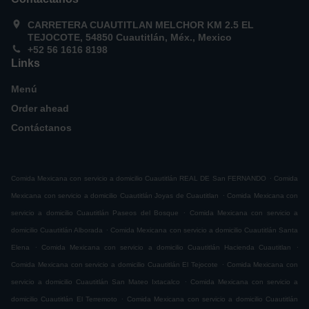
CARRETERA CUAUTITLAN MELCHOR KM 2.5 EL
TEJOCOTE, 54850 Cuautitlán, Méx., Mexico
+52 56 1616 8198
Links
Menú
Order ahead
Contáctanos
.
Comida Mexicana con servicio a domicilio Cuautitlán REAL DE San FERNANDO
Comida
.
Mexicana con servicio a domicilio Cuautitlán Joyas de Cuautitlan
Comida Mexicana con
.
servicio a domicilio Cuautitlán Paseos del Bosque
Comida Mexicana con servicio a
.
domicilio Cuautitlán Alborada
Comida Mexicana con servicio a domicilio Cuautitlán Santa
.
.
Elena
Comida Mexicana con servicio a domicilio Cuautitlán Hacienda Cuautitlan
.
Comida Mexicana con servicio a domicilio Cuautitlán El Tejocote
Comida Mexicana con
.
servicio a domicilio Cuautitlán San Mateo Ixtacalco
Comida Mexicana con servicio a
.
domicilio Cuautitlán El Terremoto
Comida Mexicana con servicio a domicilio Cuautitlán