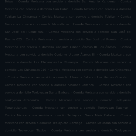
.
.
Brisas
Comida Mexicana con servicio a domicilio San Antonio Xahuento
Comida
.
Mexicana con servicio a domicilio San Pablo
Comida Mexicana con servicio a domicilio
.
.
Tultitlán La Chinampa
Comida Mexicana con servicio a domicilio Tultitlán
Comida
.
Mexicana con servicio a domicilio Mexcaltepec
Comida Mexicana con servicio a domicilio
.
San José del Puente 001
Comida Mexicana con servicio a domicilio San José del
.
.
Puente 023
Comida Mexicana con servicio a domicilio San José del Puente
Comida
.
Mexicana con servicio a domicilio Conjunto Urbano Álamos III Los Álamos
Comida
.
Mexicana con servicio a domicilio Conjunto Urbano Álamos III
Comida Mexicana con
.
servicio a domicilio Las Chinampas La Chinampa
Comida Mexicana con servicio a
.
domicilio Las Chinampas 010
Comida Mexicana con servicio a domicilio Las Chinampas
.
.
Comida Mexicana con servicio a domicilio Alborada Jaltenco Los Heroes Coacalco
.
Comida Mexicana con servicio a domicilio Alborada Jaltenco
Comida Mexicana con
.
servicio a domicilio Teoloyucan Santa Barbara
Comida Mexicana con servicio a domicilio
.
Teoloyucan Atzacoalco
Comida Mexicana con servicio a domicilio Teoloyucan
.
.
Tepanquiahuac
Comida Mexicana con servicio a domicilio Teoloyucan Tlatenco
.
Comida Mexicana con servicio a domicilio Teoloyucan Santa Maria Caliacac
Comida
.
Mexicana con servicio a domicilio Teoloyucan Santiago
Comida Mexicana con servicio a
.
domicilio Teoloyucan Tlatilco
Comida Mexicana con servicio a domicilio Teoloyucan