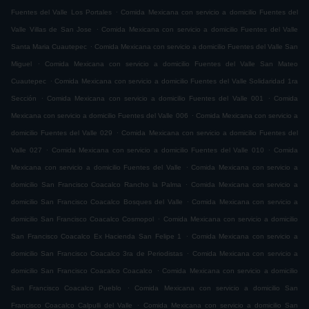
.
Fuentes del Valle Los Portales
Comida Mexicana con servicio a domicilio Fuentes del
.
Valle Villas de San Jose
Comida Mexicana con servicio a domicilio Fuentes del Valle
.
Santa Maria Cuautepec
Comida Mexicana con servicio a domicilio Fuentes del Valle San
.
Miguel
Comida Mexicana con servicio a domicilio Fuentes del Valle San Mateo
.
Cuautepec
Comida Mexicana con servicio a domicilio Fuentes del Valle Solidaridad 1ra
.
.
Sección
Comida Mexicana con servicio a domicilio Fuentes del Valle 001
Comida
.
Mexicana con servicio a domicilio Fuentes del Valle 006
Comida Mexicana con servicio a
.
domicilio Fuentes del Valle 029
Comida Mexicana con servicio a domicilio Fuentes del
.
.
Valle 027
Comida Mexicana con servicio a domicilio Fuentes del Valle 010
Comida
.
Mexicana con servicio a domicilio Fuentes del Valle
Comida Mexicana con servicio a
.
domicilio San Francisco Coacalco Rancho la Palma
Comida Mexicana con servicio a
.
domicilio San Francisco Coacalco Bosques del Valle
Comida Mexicana con servicio a
.
domicilio San Francisco Coacalco Cosmopol
Comida Mexicana con servicio a domicilio
.
San Francisco Coacalco Ex Hacienda San Felipe 1
Comida Mexicana con servicio a
.
domicilio San Francisco Coacalco 3ra de Periodistas
Comida Mexicana con servicio a
.
domicilio San Francisco Coacalco Coacalco
Comida Mexicana con servicio a domicilio
.
San Francisco Coacalco Pueblo
Comida Mexicana con servicio a domicilio San
.
Francisco Coacalco Calpulli del Valle
Comida Mexicana con servicio a domicilio San