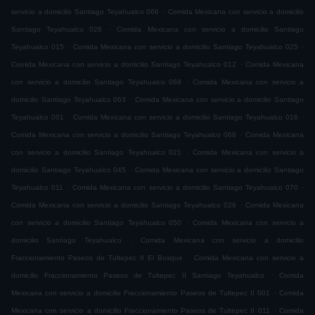
.
servicio a domicilio Santiago Teyahualco 066
Comida Mexicana con servicio a domicilio
.
Santiago Teyahualco 028
Comida Mexicana con servicio a domicilio Santiago
.
.
Teyahualco 015
Comida Mexicana con servicio a domicilio Santiago Teyahualco 025
.
Comida Mexicana con servicio a domicilio Santiago Teyahualco 012
Comida Mexicana
.
con servicio a domicilio Santiago Teyahualco 069
Comida Mexicana con servicio a
.
domicilio Santiago Teyahualco 063
Comida Mexicana con servicio a domicilio Santiago
.
.
Teyahualco 001
Comida Mexicana con servicio a domicilio Santiago Teyahualco 016
.
Comida Mexicana con servicio a domicilio Santiago Teyahualco 068
Comida Mexicana
.
con servicio a domicilio Santiago Teyahualco 021
Comida Mexicana con servicio a
.
domicilio Santiago Teyahualco 045
Comida Mexicana con servicio a domicilio Santiago
.
.
Teyahualco 011
Comida Mexicana con servicio a domicilio Santiago Teyahualco 070
.
Comida Mexicana con servicio a domicilio Santiago Teyahualco 026
Comida Mexicana
.
con servicio a domicilio Santiago Teyahualco 050
Comida Mexicana con servicio a
.
domicilio Santiago Teyahualco
Comida Mexicana con servicio a domicilio
.
Fraccionamiento Paseos de Tultepec II El Bosque
Comida Mexicana con servicio a
.
domicilio Fraccionamiento Paseos de Tultepec II Santiago Teyahualco
Comida
.
Mexicana con servicio a domicilio Fraccionamiento Paseos de Tultepec II 001
Comida
.
Mexicana con servicio a domicilio Fraccionamiento Paseos de Tultepec II 011
Comida