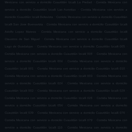
.
Mexicana con servicio a domicilio Cuautitlán Izcalli La Piedad
Comida Mexicana con
.
servicio a domicilio Cuautitlán Izcalli Las Auroritas
Comida Mexicana con servicio a
.
domicilio Cuautitlán Izcalli Bellavista
Comida Mexicana con servicio a domicilio Cuautitlán
.
Izcalli San Jose Buenavista
Comida Mexicana con servicio a domicilio Cuautitlán Izcalli
.
Adolfo Lopez Mateos
Comida Mexicana con servicio a domicilio Cuautitlán Izcalli
.
Claustros de San Miguel
Comida Mexicana con servicio a domicilio Cuautitlán Izcalli
.
.
Lago de Guadalupe
Comida Mexicana con servicio a domicilio Cuautitlán Izcalli 005
.
Comida Mexicana con servicio a domicilio Cuautitlán Izcalli 006
Comida Mexicana con
.
servicio a domicilio Cuautitlán Izcalli 004
Comida Mexicana con servicio a domicilio
.
.
Cuautitlán Izcalli 001
Comida Mexicana con servicio a domicilio Cuautitlán Izcalli 010
.
Comida Mexicana con servicio a domicilio Cuautitlán Izcalli 003
Comida Mexicana con
.
servicio a domicilio Cuautitlán Izcalli 024
Comida Mexicana con servicio a domicilio
.
.
Cuautitlán Izcalli 002
Comida Mexicana con servicio a domicilio Cuautitlán Izcalli 029
.
Comida Mexicana con servicio a domicilio Cuautitlán Izcalli 026
Comida Mexicana con
.
servicio a domicilio Cuautitlán Izcalli 054
Comida Mexicana con servicio a domicilio
.
.
Cuautitlán Izcalli 039
Comida Mexicana con servicio a domicilio Cuautitlán Izcalli 076
.
Comida Mexicana con servicio a domicilio Cuautitlán Izcalli 079
Comida Mexicana con
.
servicio a domicilio Cuautitlán Izcalli 110
Comida Mexicana con servicio a domicilio