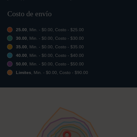
Costo de envío
25.00
, Min. - $0.00, Costo - $25.00
30.00
, Min. - $0.00, Costo - $30.00
35.00
, Min. - $0.00, Costo - $35.00
40.00
, Min. - $0.00, Costo - $40.00
50.00
, Min. - $0.00, Costo - $50.00
Limites
, Min. - $0.00, Costo - $90.00