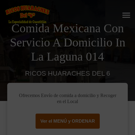
Comida Mexicana Con
Servicio A Domicilio In
La Laguna 014
RICOS HUARACHES DEL 6
Ofrecemos Envío de comida a domicilio y Recoger
en el Local
Ver el MENÚ y ORDENAR