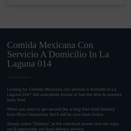
Comida Mexicana Con
Servicio A Domicilio In La
Laguna 014
Looking for Comida Mexicana con servicio a domicilio in La
Laguna 014? Not everybody knows or has the time to prepare
tasty food.
When you want to get served like a king then food delivery
from Ricos Huaraches Del 6 will be your best choice.
Simply select "Delivery" at the checkout screen and we hope
you'll appreciate our food delivery service.