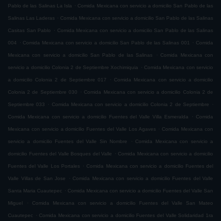
.
Pablo de las Salinas La Isla
Comida Mexicana con servicio a domicilio San Pablo de las
.
Salinas Las Laderas
Comida Mexicana con servicio a domicilio San Pablo de las Salinas
.
Casitas San Pablo
Comida Mexicana con servicio a domicilio San Pablo de las Salinas
.
.
004
Comida Mexicana con servicio a domicilio San Pablo de las Salinas 001
Comida
.
Mexicana con servicio a domicilio San Pablo de las Salinas
Comida Mexicana con
.
servicio a domicilio Colonia 2 de Septiembre Xochimiquia
Comida Mexicana con servicio
.
a domicilio Colonia 2 de Septiembre 017
Comida Mexicana con servicio a domicilio
.
Colonia 2 de Septiembre 030
Comida Mexicana con servicio a domicilio Colonia 2 de
.
.
Septiembre 033
Comida Mexicana con servicio a domicilio Colonia 2 de Septiembre
.
Comida Mexicana con servicio a domicilio Fuentes del Valle Villa Esmeralda
Comida
.
Mexicana con servicio a domicilio Fuentes del Valle Los Agaves
Comida Mexicana con
.
servicio a domicilio Fuentes del Valle Sin Nombre
Comida Mexicana con servicio a
.
domicilio Fuentes del Valle Bosques del Valle
Comida Mexicana con servicio a domicilio
.
Fuentes del Valle Los Portales
Comida Mexicana con servicio a domicilio Fuentes del
.
Valle Villas de San Jose
Comida Mexicana con servicio a domicilio Fuentes del Valle
.
Santa Maria Cuautepec
Comida Mexicana con servicio a domicilio Fuentes del Valle San
.
Miguel
Comida Mexicana con servicio a domicilio Fuentes del Valle San Mateo
.
Cuautepec
Comida Mexicana con servicio a domicilio Fuentes del Valle Solidaridad 1ra