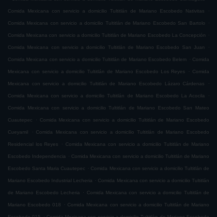
.
Comida Mexicana con servicio a domicilio Tultitlán de Mariano Escobedo Nativitas
.
Comida Mexicana con servicio a domicilio Tultitlán de Mariano Escobedo San Bartolo
.
Comida Mexicana con servicio a domicilio Tultitlán de Mariano Escobedo La Concepción
.
Comida Mexicana con servicio a domicilio Tultitlán de Mariano Escobedo San Juan
.
Comida Mexicana con servicio a domicilio Tultitlán de Mariano Escobedo Belem
Comida
.
Mexicana con servicio a domicilio Tultitlán de Mariano Escobedo Los Reyes
Comida
.
Mexicana con servicio a domicilio Tultitlán de Mariano Escobedo Lázaro Cárdenas
.
Comida Mexicana con servicio a domicilio Tultitlán de Mariano Escobedo La Acocila
Comida Mexicana con servicio a domicilio Tultitlán de Mariano Escobedo San Mateo
.
Cuautepec
Comida Mexicana con servicio a domicilio Tultitlán de Mariano Escobedo
.
Cueyamil
Comida Mexicana con servicio a domicilio Tultitlán de Mariano Escobedo
.
Residencial los Reyes
Comida Mexicana con servicio a domicilio Tultitlán de Mariano
.
Escobedo Independencia
Comida Mexicana con servicio a domicilio Tultitlán de Mariano
.
Escobedo Santa Maria Cuautepec
Comida Mexicana con servicio a domicilio Tultitlán de
.
Mariano Escobedo Industrial Lecheria
Comida Mexicana con servicio a domicilio Tultitlán
.
de Mariano Escobedo Lecheria
Comida Mexicana con servicio a domicilio Tultitlán de
.
Mariano Escobedo 018
Comida Mexicana con servicio a domicilio Tultitlán de Mariano
.
Escobedo 015
Comida Mexicana con servicio a domicilio Tultitlán de Mariano Escobedo