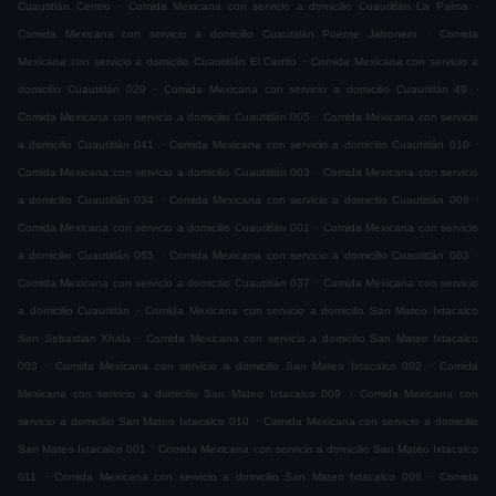
.
.
Cuautitlán Centro
Comida Mexicana con servicio a domicilio Cuautitlán La Palma
.
Comida Mexicana con servicio a domicilio Cuautitlán Puente Jabonero
Comida
.
Mexicana con servicio a domicilio Cuautitlán El Cerrito
Comida Mexicana con servicio a
.
.
domicilio Cuautitlán 029
Comida Mexicana con servicio a domicilio Cuautitlán 49
.
Comida Mexicana con servicio a domicilio Cuautitlán 005
Comida Mexicana con servicio
.
.
a domicilio Cuautitlán 041
Comida Mexicana con servicio a domicilio Cuautitlán 010
.
Comida Mexicana con servicio a domicilio Cuautitlán 003
Comida Mexicana con servicio
.
.
a domicilio Cuautitlán 034
Comida Mexicana con servicio a domicilio Cuautitlán 008
.
Comida Mexicana con servicio a domicilio Cuautitlán 001
Comida Mexicana con servicio
.
.
a domicilio Cuautitlán 065
Comida Mexicana con servicio a domicilio Cuautitlán 063
.
Comida Mexicana con servicio a domicilio Cuautitlán 037
Comida Mexicana con servicio
.
a domicilio Cuautitlán
Comida Mexicana con servicio a domicilio San Mateo Ixtacalco
.
San Sebastian Xhala
Comida Mexicana con servicio a domicilio San Mateo Ixtacalco
.
.
003
Comida Mexicana con servicio a domicilio San Mateo Ixtacalco 002
Comida
.
Mexicana con servicio a domicilio San Mateo Ixtacalco 009
Comida Mexicana con
.
servicio a domicilio San Mateo Ixtacalco 010
Comida Mexicana con servicio a domicilio
.
San Mateo Ixtacalco 001
Comida Mexicana con servicio a domicilio San Mateo Ixtacalco
.
.
011
Comida Mexicana con servicio a domicilio San Mateo Ixtacalco 006
Comida