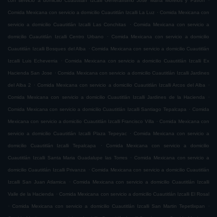
con servicio a domicilio Cuautitlán Izcalli Generalísimo José María Morelos y Pavón
.
Comida Mexicana con servicio a domicilio Cuautitlán Izcalli La Luz
Comida Mexicana con
.
servicio a domicilio Cuautitlán Izcalli Las Conchitas
Comida Mexicana con servicio a
.
domicilio Cuautitlán Izcalli Centro Urbano
Comida Mexicana con servicio a domicilio
.
Cuautitlán Izcalli Bosques del Alba
Comida Mexicana con servicio a domicilio Cuautitlán
.
Izcalli Luis Echeverria
Comida Mexicana con servicio a domicilio Cuautitlán Izcalli Ex
.
Hacienda San Jose
Comida Mexicana con servicio a domicilio Cuautitlán Izcalli Jardines
.
.
del Alba 2
Comida Mexicana con servicio a domicilio Cuautitlán Izcalli Arcos del Alba
.
Comida Mexicana con servicio a domicilio Cuautitlán Izcalli Jardines de la Hacienda
.
Comida Mexicana con servicio a domicilio Cuautitlán Izcalli Santiago Tepalcapa
Comida
.
Mexicana con servicio a domicilio Cuautitlán Izcalli Francisco Villa
Comida Mexicana con
.
servicio a domicilio Cuautitlán Izcalli Plaza Tepeyac
Comida Mexicana con servicio a
.
domicilio Cuautitlán Izcalli Tepalcapa
Comida Mexicana con servicio a domicilio
.
Cuautitlán Izcalli Santa Maria Guadalupe las Torres
Comida Mexicana con servicio a
.
domicilio Cuautitlán Izcalli Privanza
Comida Mexicana con servicio a domicilio Cuautitlán
.
Izcalli San Juan Atlamica
Comida Mexicana con servicio a domicilio Cuautitlán Izcalli
.
Valle de la Hacienda
Comida Mexicana con servicio a domicilio Cuautitlán Izcalli El Rosal
.
.
Comida Mexicana con servicio a domicilio Cuautitlán Izcalli San Martin Tepetlixpan
.