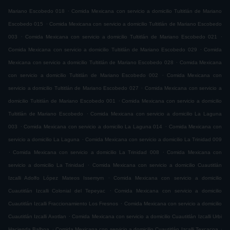
.
Mariano Escobedo 018
Comida Mexicana con servicio a domicilio Tultitlán de Mariano
.
Escobedo 015
Comida Mexicana con servicio a domicilio Tultitlán de Mariano Escobedo
.
.
003
Comida Mexicana con servicio a domicilio Tultitlán de Mariano Escobedo 021
.
Comida Mexicana con servicio a domicilio Tultitlán de Mariano Escobedo 029
Comida
.
Mexicana con servicio a domicilio Tultitlán de Mariano Escobedo 028
Comida Mexicana
.
con servicio a domicilio Tultitlán de Mariano Escobedo 002
Comida Mexicana con
.
servicio a domicilio Tultitlán de Mariano Escobedo 027
Comida Mexicana con servicio a
.
domicilio Tultitlán de Mariano Escobedo 001
Comida Mexicana con servicio a domicilio
.
Tultitlán de Mariano Escobedo
Comida Mexicana con servicio a domicilio La Laguna
.
.
003
Comida Mexicana con servicio a domicilio La Laguna 014
Comida Mexicana con
.
servicio a domicilio La Laguna
Comida Mexicana con servicio a domicilio La Trinidad 009
.
.
Comida Mexicana con servicio a domicilio La Trinidad 008
Comida Mexicana con
.
servicio a domicilio La Trinidad
Comida Mexicana con servicio a domicilio Cuautitlán
.
Izcalli Adolfo López Mateos Issemym
Comida Mexicana con servicio a domicilio
.
Cuautitlán Izcalli Colonial del Tepeyac
Comida Mexicana con servicio a domicilio
.
Cuautitlán Izcalli Fraccionamiento Los Fresnos
Comida Mexicana con servicio a domicilio
.
Cuautitlán Izcalli Axotlan
Comida Mexicana con servicio a domicilio Cuautitlán Izcalli Urbi
.
.
Hacienda Balboa
Comida Mexicana con servicio a domicilio Cuautitlán Izcalli Texcacoa