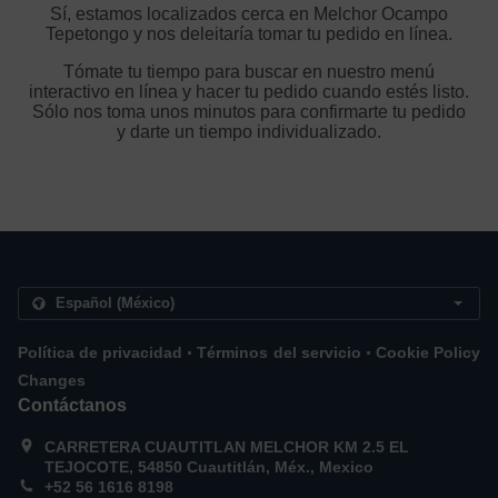
Sí, estamos localizados cerca en Melchor Ocampo
Tepetongo y nos deleitaría tomar tu pedido en línea.
Tómate tu tiempo para buscar en nuestro menú
interactivo en línea y hacer tu pedido cuando estés listo.
Sólo nos toma unos minutos para confirmarte tu pedido
y darte un tiempo individualizado.
.
.
Política de privacidad
Términos del servicio
Cookie Policy
Changes
Contáctanos
CARRETERA CUAUTITLAN MELCHOR KM 2.5 EL
TEJOCOTE, 54850 Cuautitlán, Méx., Mexico
+52 56 1616 8198