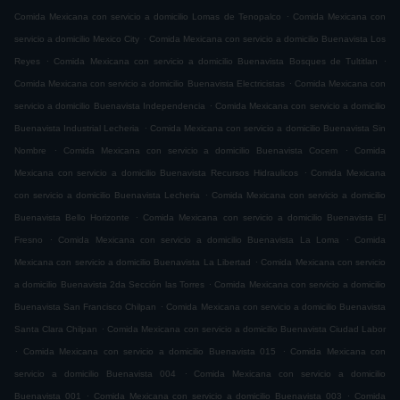
.
Comida Mexicana con servicio a domicilio Lomas de Tenopalco
Comida Mexicana con
.
servicio a domicilio Mexico City
Comida Mexicana con servicio a domicilio Buenavista Los
.
.
Reyes
Comida Mexicana con servicio a domicilio Buenavista Bosques de Tultitlan
.
Comida Mexicana con servicio a domicilio Buenavista Electricistas
Comida Mexicana con
.
servicio a domicilio Buenavista Independencia
Comida Mexicana con servicio a domicilio
.
Buenavista Industrial Lecheria
Comida Mexicana con servicio a domicilio Buenavista Sin
.
.
Nombre
Comida Mexicana con servicio a domicilio Buenavista Cocem
Comida
.
Mexicana con servicio a domicilio Buenavista Recursos Hidraulicos
Comida Mexicana
.
con servicio a domicilio Buenavista Lecheria
Comida Mexicana con servicio a domicilio
.
Buenavista Bello Horizonte
Comida Mexicana con servicio a domicilio Buenavista El
.
.
Fresno
Comida Mexicana con servicio a domicilio Buenavista La Loma
Comida
.
Mexicana con servicio a domicilio Buenavista La Libertad
Comida Mexicana con servicio
.
a domicilio Buenavista 2da Sección las Torres
Comida Mexicana con servicio a domicilio
.
Buenavista San Francisco Chilpan
Comida Mexicana con servicio a domicilio Buenavista
.
Santa Clara Chilpan
Comida Mexicana con servicio a domicilio Buenavista Ciudad Labor
.
.
Comida Mexicana con servicio a domicilio Buenavista 015
Comida Mexicana con
.
servicio a domicilio Buenavista 004
Comida Mexicana con servicio a domicilio
.
.
Buenavista 001
Comida Mexicana con servicio a domicilio Buenavista 003
Comida