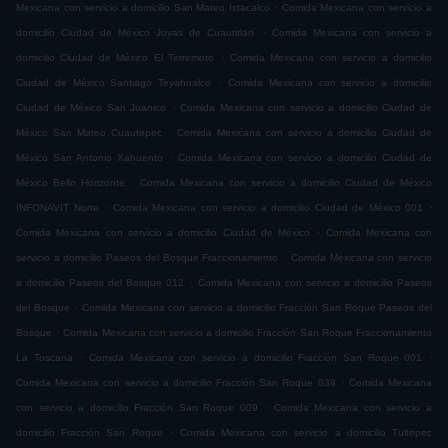
.
Mexicana con servicio a domicilio San Mateo Ixtacalco
Comida Mexicana con servicio a
.
domicilio Ciudad de México Joyas de Cuautitlan
Comida Mexicana con servicio a
.
domicilio Ciudad de México El Terremoto
Comida Mexicana con servicio a domicilio
.
Ciudad de México Santiago Teyahualco
Comida Mexicana con servicio a domicilio
.
Ciudad de México San Juanico
Comida Mexicana con servicio a domicilio Ciudad de
.
México San Mateo Cuautepec
Comida Mexicana con servicio a domicilio Ciudad de
.
México San Antonio Xahuento
Comida Mexicana con servicio a domicilio Ciudad de
.
México Bello Horizonte
Comida Mexicana con servicio a domicilio Ciudad de México
.
.
INFONAVIT Norte
Comida Mexicana con servicio a domicilio Ciudad de México 001
.
Comida Mexicana con servicio a domicilio Ciudad de México
Comida Mexicana con
.
servicio a domicilio Paseos del Bosque Fraccionamiento
Comida Mexicana con servicio
.
a domicilio Paseos del Bosque 012
Comida Mexicana con servicio a domicilio Paseos
.
del Bosque
Comida Mexicana con servicio a domicilio Fracción San Roque Paseos del
.
Bosque
Comida Mexicana con servicio a domicilio Fracción San Roque Fraccionamiento
.
.
La Toscana
Comida Mexicana con servicio a domicilio Fracción San Roque 001
.
Comida Mexicana con servicio a domicilio Fracción San Roque 038
Comida Mexicana
.
con servicio a domicilio Fracción San Roque 009
Comida Mexicana con servicio a
.
domicilio Fracción San Roque
Comida Mexicana con servicio a domicilio Tultepec