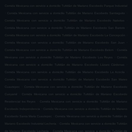
Comida Mexicana con servicio a domicilio Tultitlán de Mariano Escobedo Parque Industrial
.
.
Comida Mexicana con servicio a domicilio Tultitlán de Mariano Escobedo Santiaguito
.
Comida Mexicana con servicio a domicilio Tultitlán de Mariano Escobedo Nativitas
.
Comida Mexicana con servicio a domicilio Tultitlán de Mariano Escobedo San Bartolo
.
Comida Mexicana con servicio a domicilio Tultitlán de Mariano Escobedo La Concepción
.
Comida Mexicana con servicio a domicilio Tultitlán de Mariano Escobedo San Juan
.
Comida Mexicana con servicio a domicilio Tultitlán de Mariano Escobedo Belem
Comida
.
Mexicana con servicio a domicilio Tultitlán de Mariano Escobedo Los Reyes
Comida
.
Mexicana con servicio a domicilio Tultitlán de Mariano Escobedo Lázaro Cárdenas
.
Comida Mexicana con servicio a domicilio Tultitlán de Mariano Escobedo La Acocila
Comida Mexicana con servicio a domicilio Tultitlán de Mariano Escobedo San Mateo
.
Cuautepec
Comida Mexicana con servicio a domicilio Tultitlán de Mariano Escobedo
.
Cueyamil
Comida Mexicana con servicio a domicilio Tultitlán de Mariano Escobedo
.
Residencial los Reyes
Comida Mexicana con servicio a domicilio Tultitlán de Mariano
.
Escobedo Independencia
Comida Mexicana con servicio a domicilio Tultitlán de Mariano
.
Escobedo Santa Maria Cuautepec
Comida Mexicana con servicio a domicilio Tultitlán de
.
Mariano Escobedo Industrial Lecheria
Comida Mexicana con servicio a domicilio Tultitlán
.
de Mariano Escobedo Lecheria
Comida Mexicana con servicio a domicilio Tultitlán de