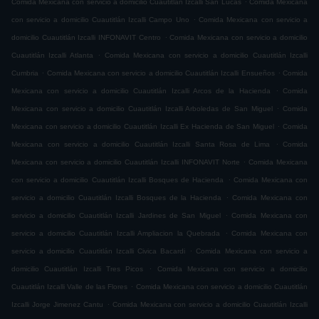
Comida Mexicana con servicio a domicilio Cuautitlán Izcalli San Lucas
Comida Mexicana
.
con servicio a domicilio Cuautitlán Izcalli Campo Uno
Comida Mexicana con servicio a
.
domicilio Cuautitlán Izcalli INFONAVIT Centro
Comida Mexicana con servicio a domicilio
.
Cuautitlán Izcalli Atlanta
Comida Mexicana con servicio a domicilio Cuautitlán Izcalli
.
.
Cumbria
Comida Mexicana con servicio a domicilio Cuautitlán Izcalli Ensueños
Comida
.
Mexicana con servicio a domicilio Cuautitlán Izcalli Arcos de la Hacienda
Comida
.
Mexicana con servicio a domicilio Cuautitlán Izcalli Arboledas de San Miguel
Comida
.
Mexicana con servicio a domicilio Cuautitlán Izcalli Ex Hacienda de San Miguel
Comida
.
Mexicana con servicio a domicilio Cuautitlán Izcalli Santa Rosa de Lima
Comida
.
Mexicana con servicio a domicilio Cuautitlán Izcalli INFONAVIT Norte
Comida Mexicana
.
con servicio a domicilio Cuautitlán Izcalli Bosques de Hacienda
Comida Mexicana con
.
servicio a domicilio Cuautitlán Izcalli Bosques de la Hacienda
Comida Mexicana con
.
servicio a domicilio Cuautitlán Izcalli Jardines de San Miguel
Comida Mexicana con
.
servicio a domicilio Cuautitlán Izcalli Ampliacion la Quebrada
Comida Mexicana con
.
servicio a domicilio Cuautitlán Izcalli Civica Bacardi
Comida Mexicana con servicio a
.
domicilio Cuautitlán Izcalli Tres Picos
Comida Mexicana con servicio a domicilio
.
Cuautitlán Izcalli Valle de las Flores
Comida Mexicana con servicio a domicilio Cuautitlán
.
Izcalli Jorge Jimenez Cantu
Comida Mexicana con servicio a domicilio Cuautitlán Izcalli