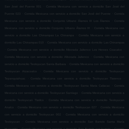
.
San José del Puente 001
Comida Mexicana con servicio a domicilio San José del
.
.
Puente 023
Comida Mexicana con servicio a domicilio San José del Puente
Comida
.
Mexicana con servicio a domicilio Conjunto Urbano Álamos III Los Álamos
Comida
.
Mexicana con servicio a domicilio Conjunto Urbano Álamos III
Comida Mexicana con
.
servicio a domicilio Las Chinampas La Chinampa
Comida Mexicana con servicio a
.
domicilio Las Chinampas 010
Comida Mexicana con servicio a domicilio Las Chinampas
.
.
Comida Mexicana con servicio a domicilio Alborada Jaltenco Los Heroes Coacalco
.
Comida Mexicana con servicio a domicilio Alborada Jaltenco
Comida Mexicana con
.
servicio a domicilio Teoloyucan Santa Barbara
Comida Mexicana con servicio a domicilio
.
Teoloyucan Atzacoalco
Comida Mexicana con servicio a domicilio Teoloyucan
.
.
Tepanquiahuac
Comida Mexicana con servicio a domicilio Teoloyucan Tlatenco
.
Comida Mexicana con servicio a domicilio Teoloyucan Santa Maria Caliacac
Comida
.
Mexicana con servicio a domicilio Teoloyucan Santiago
Comida Mexicana con servicio a
.
domicilio Teoloyucan Tlatilco
Comida Mexicana con servicio a domicilio Teoloyucan
.
.
Analco
Comida Mexicana con servicio a domicilio Teoloyucan 027
Comida Mexicana
.
con servicio a domicilio Teoloyucan 002
Comida Mexicana con servicio a domicilio
.
Teoloyucan
Comida Mexicana con servicio a domicilio San Bartolo Santa María
.
.
Huecatitla
Comida Mexicana con servicio a domicilio San Bartolo san bartolo
Comida