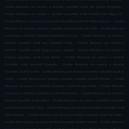
.
Comida Mexicana con servicio a domicilio Cuautitlán Izcalli Urbi Quinta Montecarlo
.
Comida Mexicana con servicio a domicilio Cuautitlán Izcalli Cofradía San Miguel ÌII
.
Comida Mexicana con servicio a domicilio Cuautitlán Izcalli San Mateo Ixtacalco
Comida
.
Mexicana con servicio a domicilio Cuautitlán Izcalli Bosques de Xhala
Comida Mexicana
.
con servicio a domicilio Cuautitlán Izcalli Ejido el Socoro
Comida Mexicana con servicio a
.
domicilio Cuautitlán Izcalli San Sebastian Xhala
Comida Mexicana con servicio a
.
domicilio Cuautitlán Izcalli Joaquin Lopez Negrete
Comida Mexicana con servicio a
.
domicilio Cuautitlán Izcalli Loma Bonita
Comida Mexicana con servicio a domicilio
.
Cuautitlán Izcalli Industrial Cuamatla
Comida Mexicana con servicio a domicilio
.
Cuautitlán Izcalli El Cerrito
Comida Mexicana con servicio a domicilio Cuautitlán Izcalli La
.
.
Capilla
Comida Mexicana con servicio a domicilio Cuautitlán Izcalli El Nopalito
Comida
.
Mexicana con servicio a domicilio Cuautitlán Izcalli Industrial Xhala
Comida Mexicana
.
con servicio a domicilio Cuautitlán Izcalli Vista Hermosa
Comida Mexicana con servicio a
.
domicilio Cuautitlán Izcalli Jaltipa
Comida Mexicana con servicio a domicilio Cuautitlán
.
Izcalli San Lorenzo Rio Tenco
Comida Mexicana con servicio a domicilio Cuautitlán Izcalli
.
.
Santa Barbara
Comida Mexicana con servicio a domicilio Cuautitlán Izcalli San Isidro
.
Comida Mexicana con servicio a domicilio Cuautitlán Izcalli El Sabino
Comida Mexicana
.