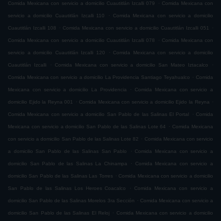
.
Comida Mexicana con servicio a domicilio Cuautitlán Izcalli 079
Comida Mexicana con
.
servicio a domicilio Cuautitlán Izcalli 110
Comida Mexicana con servicio a domicilio
.
.
Cuautitlán Izcalli 108
Comida Mexicana con servicio a domicilio Cuautitlán Izcalli 051
.
Comida Mexicana con servicio a domicilio Cuautitlán Izcalli 078
Comida Mexicana con
.
servicio a domicilio Cuautitlán Izcalli 120
Comida Mexicana con servicio a domicilio
.
.
Cuautitlán Izcalli
Comida Mexicana con servicio a domicilio San Mateo Iztacalco
.
Comida Mexicana con servicio a domicilio La Providencia Santiago Teyahualco
Comida
.
Mexicana con servicio a domicilio La Providencia
Comida Mexicana con servicio a
.
.
domicilio Ejido la Reyna 001
Comida Mexicana con servicio a domicilio Ejido la Reyna
.
Comida Mexicana con servicio a domicilio San Pablo de las Salinas El Portal
Comida
.
Mexicana con servicio a domicilio San Pablo de las Salinas Lote 64
Comida Mexicana
.
con servicio a domicilio San Pablo de las Salinas Lote 82
Comida Mexicana con servicio
.
a domicilio San Pablo de las Salinas San Pablo
Comida Mexicana con servicio a
.
domicilio San Pablo de las Salinas La Chinampa
Comida Mexicana con servicio a
.
domicilio San Pablo de las Salinas Las Torres
Comida Mexicana con servicio a domicilio
.
San Pablo de las Salinas Los Heroes Coacalco
Comida Mexicana con servicio a
.
domicilio San Pablo de las Salinas Morelos 3ra Sección
Comida Mexicana con servicio a
.
domicilio San Pablo de las Salinas El Reloj
Comida Mexicana con servicio a domicilio