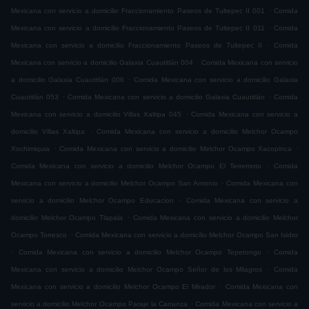
.
Mexicana con servicio a domicilio Fraccionamiento Paseos de Tultepec II 001
Comida
.
Mexicana con servicio a domicilio Fraccionamiento Paseos de Tultepec II 011
Comida
.
Mexicana con servicio a domicilio Fraccionamiento Paseos de Tultepec II
Comida
.
Mexicana con servicio a domicilio Galaxia Cuautitlán 004
Comida Mexicana con servicio
.
a domicilio Galaxia Cuautitlán 006
Comida Mexicana con servicio a domicilio Galaxia
.
.
Cuautitlán 053
Comida Mexicana con servicio a domicilio Galaxia Cuautitlán
Comida
.
Mexicana con servicio a domicilio Villas Xaltipa 045
Comida Mexicana con servicio a
.
domicilio Villas Xaltipa
Comida Mexicana con servicio a domicilio Melchor Ocampo
.
.
Xochimiquia
Comida Mexicana con servicio a domicilio Melchor Ocampo Xacopinca
.
Comida Mexicana con servicio a domicilio Melchor Ocampo El Terremoto
Comida
.
Mexicana con servicio a domicilio Melchor Ocampo San Antonio
Comida Mexicana con
.
servicio a domicilio Melchor Ocampo Educacion
Comida Mexicana con servicio a
.
domicilio Melchor Ocampo Tlapala
Comida Mexicana con servicio a domicilio Melchor
.
Ocampo Torresco
Comida Mexicana con servicio a domicilio Melchor Ocampo San Isidro
.
.
Comida Mexicana con servicio a domicilio Melchor Ocampo Tepetongo
Comida
.
Mexicana con servicio a domicilio Melchor Ocampo Señor de los Milagros
Comida
.
Mexicana con servicio a domicilio Melchor Ocampo El Mirador
Comida Mexicana con
.
servicio a domicilio Melchor Ocampo Paraje la Carranza
Comida Mexicana con servicio a