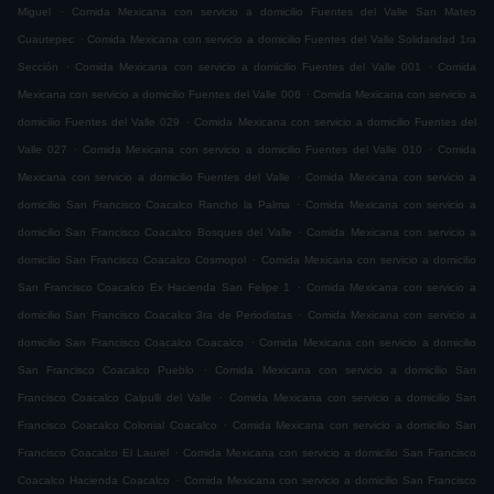
.
Miguel
Comida Mexicana con servicio a domicilio Fuentes del Valle San Mateo
.
Cuautepec
Comida Mexicana con servicio a domicilio Fuentes del Valle Solidaridad 1ra
.
.
Sección
Comida Mexicana con servicio a domicilio Fuentes del Valle 001
Comida
.
Mexicana con servicio a domicilio Fuentes del Valle 006
Comida Mexicana con servicio a
.
domicilio Fuentes del Valle 029
Comida Mexicana con servicio a domicilio Fuentes del
.
.
Valle 027
Comida Mexicana con servicio a domicilio Fuentes del Valle 010
Comida
.
Mexicana con servicio a domicilio Fuentes del Valle
Comida Mexicana con servicio a
.
domicilio San Francisco Coacalco Rancho la Palma
Comida Mexicana con servicio a
.
domicilio San Francisco Coacalco Bosques del Valle
Comida Mexicana con servicio a
.
domicilio San Francisco Coacalco Cosmopol
Comida Mexicana con servicio a domicilio
.
San Francisco Coacalco Ex Hacienda San Felipe 1
Comida Mexicana con servicio a
.
domicilio San Francisco Coacalco 3ra de Periodistas
Comida Mexicana con servicio a
.
domicilio San Francisco Coacalco Coacalco
Comida Mexicana con servicio a domicilio
.
San Francisco Coacalco Pueblo
Comida Mexicana con servicio a domicilio San
.
Francisco Coacalco Calpulli del Valle
Comida Mexicana con servicio a domicilio San
.
Francisco Coacalco Colonial Coacalco
Comida Mexicana con servicio a domicilio San
.
Francisco Coacalco El Laurel
Comida Mexicana con servicio a domicilio San Francisco
.
Coacalco Hacienda Coacalco
Comida Mexicana con servicio a domicilio San Francisco