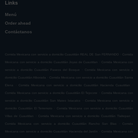
Links
Menú
Order ahead
Contáctanos
.
Comida Mexicana con servicio a domicilio Cuautitlán REAL DE San FERNANDO
Comida
.
Mexicana con servicio a domicilio Cuautitlán Joyas de Cuautitlan
Comida Mexicana con
.
servicio a domicilio Cuautitlán Paseos del Bosque
Comida Mexicana con servicio a
.
domicilio Cuautitlán Alborada
Comida Mexicana con servicio a domicilio Cuautitlán Santa
.
.
Elena
Comida Mexicana con servicio a domicilio Cuautitlán Hacienda Cuautitlan
.
Comida Mexicana con servicio a domicilio Cuautitlán El Tejocote
Comida Mexicana con
.
servicio a domicilio Cuautitlán San Mateo Ixtacalco
Comida Mexicana con servicio a
.
domicilio Cuautitlán El Terremoto
Comida Mexicana con servicio a domicilio Cuautitlán
.
.
Villas de Cuautitlan
Comida Mexicana con servicio a domicilio Cuautitlán Tlaltepan
.
Comida Mexicana con servicio a domicilio Cuautitlán Rancho San Blas
Comida
.
Mexicana con servicio a domicilio Cuautitlán Hacienda del Jardín
Comida Mexicana con