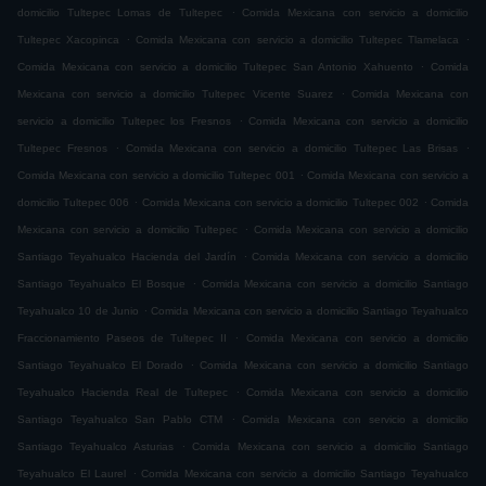
.
domicilio Tultepec Lomas de Tultepec
Comida Mexicana con servicio a domicilio
.
.
Tultepec Xacopinca
Comida Mexicana con servicio a domicilio Tultepec Tlamelaca
.
Comida Mexicana con servicio a domicilio Tultepec San Antonio Xahuento
Comida
.
Mexicana con servicio a domicilio Tultepec Vicente Suarez
Comida Mexicana con
.
servicio a domicilio Tultepec los Fresnos
Comida Mexicana con servicio a domicilio
.
.
Tultepec Fresnos
Comida Mexicana con servicio a domicilio Tultepec Las Brisas
.
Comida Mexicana con servicio a domicilio Tultepec 001
Comida Mexicana con servicio a
.
.
domicilio Tultepec 006
Comida Mexicana con servicio a domicilio Tultepec 002
Comida
.
Mexicana con servicio a domicilio Tultepec
Comida Mexicana con servicio a domicilio
.
Santiago Teyahualco Hacienda del Jardín
Comida Mexicana con servicio a domicilio
.
Santiago Teyahualco El Bosque
Comida Mexicana con servicio a domicilio Santiago
.
Teyahualco 10 de Junio
Comida Mexicana con servicio a domicilio Santiago Teyahualco
.
Fraccionamiento Paseos de Tultepec II
Comida Mexicana con servicio a domicilio
.
Santiago Teyahualco El Dorado
Comida Mexicana con servicio a domicilio Santiago
.
Teyahualco Hacienda Real de Tultepec
Comida Mexicana con servicio a domicilio
.
Santiago Teyahualco San Pablo CTM
Comida Mexicana con servicio a domicilio
.
Santiago Teyahualco Asturias
Comida Mexicana con servicio a domicilio Santiago
.
Teyahualco El Laurel
Comida Mexicana con servicio a domicilio Santiago Teyahualco