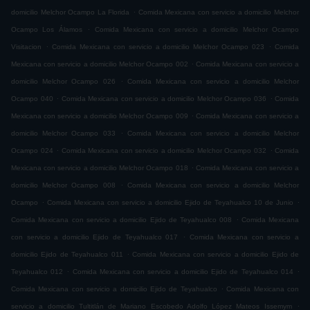
.
domicilio Melchor Ocampo La Florida
Comida Mexicana con servicio a domicilio Melchor
.
Ocampo Los Álamos
Comida Mexicana con servicio a domicilio Melchor Ocampo
.
.
Visitacion
Comida Mexicana con servicio a domicilio Melchor Ocampo 023
Comida
.
Mexicana con servicio a domicilio Melchor Ocampo 002
Comida Mexicana con servicio a
.
domicilio Melchor Ocampo 026
Comida Mexicana con servicio a domicilio Melchor
.
.
Ocampo 040
Comida Mexicana con servicio a domicilio Melchor Ocampo 036
Comida
.
Mexicana con servicio a domicilio Melchor Ocampo 009
Comida Mexicana con servicio a
.
domicilio Melchor Ocampo 033
Comida Mexicana con servicio a domicilio Melchor
.
.
Ocampo 024
Comida Mexicana con servicio a domicilio Melchor Ocampo 032
Comida
.
Mexicana con servicio a domicilio Melchor Ocampo 018
Comida Mexicana con servicio a
.
domicilio Melchor Ocampo 008
Comida Mexicana con servicio a domicilio Melchor
.
.
Ocampo
Comida Mexicana con servicio a domicilio Ejido de Teyahualco 10 de Junio
.
Comida Mexicana con servicio a domicilio Ejido de Teyahualco 008
Comida Mexicana
.
con servicio a domicilio Ejido de Teyahualco 017
Comida Mexicana con servicio a
.
domicilio Ejido de Teyahualco 011
Comida Mexicana con servicio a domicilio Ejido de
.
.
Teyahualco 012
Comida Mexicana con servicio a domicilio Ejido de Teyahualco 014
.
Comida Mexicana con servicio a domicilio Ejido de Teyahualco
Comida Mexicana con
.
servicio a domicilio Tultitlán de Mariano Escobedo Adolfo López Mateos Issemym