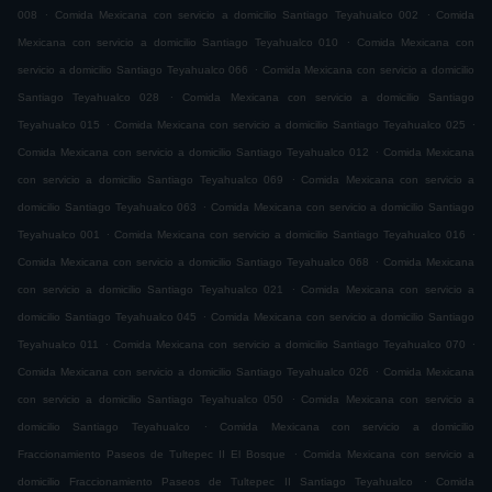
.
.
008
Comida Mexicana con servicio a domicilio Santiago Teyahualco 002
Comida
.
Mexicana con servicio a domicilio Santiago Teyahualco 010
Comida Mexicana con
.
servicio a domicilio Santiago Teyahualco 066
Comida Mexicana con servicio a domicilio
.
Santiago Teyahualco 028
Comida Mexicana con servicio a domicilio Santiago
.
.
Teyahualco 015
Comida Mexicana con servicio a domicilio Santiago Teyahualco 025
.
Comida Mexicana con servicio a domicilio Santiago Teyahualco 012
Comida Mexicana
.
con servicio a domicilio Santiago Teyahualco 069
Comida Mexicana con servicio a
.
domicilio Santiago Teyahualco 063
Comida Mexicana con servicio a domicilio Santiago
.
.
Teyahualco 001
Comida Mexicana con servicio a domicilio Santiago Teyahualco 016
.
Comida Mexicana con servicio a domicilio Santiago Teyahualco 068
Comida Mexicana
.
con servicio a domicilio Santiago Teyahualco 021
Comida Mexicana con servicio a
.
domicilio Santiago Teyahualco 045
Comida Mexicana con servicio a domicilio Santiago
.
.
Teyahualco 011
Comida Mexicana con servicio a domicilio Santiago Teyahualco 070
.
Comida Mexicana con servicio a domicilio Santiago Teyahualco 026
Comida Mexicana
.
con servicio a domicilio Santiago Teyahualco 050
Comida Mexicana con servicio a
.
domicilio Santiago Teyahualco
Comida Mexicana con servicio a domicilio
.
Fraccionamiento Paseos de Tultepec II El Bosque
Comida Mexicana con servicio a
.
domicilio Fraccionamiento Paseos de Tultepec II Santiago Teyahualco
Comida