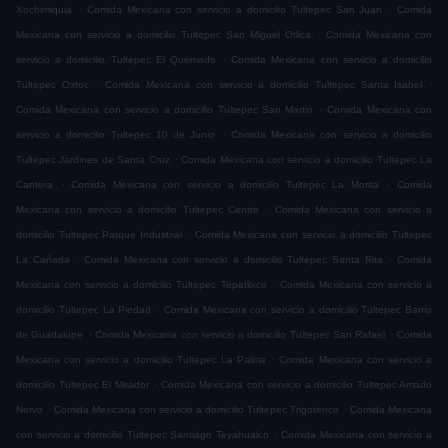
.
.
Xochimiquia
Comida Mexicana con servicio a domicilio Tultepec San Juan
Comida
.
Mexicana con servicio a domicilio Tultepec San Miguel Otlica
Comida Mexicana con
.
servicio a domicilio Tultepec El Quemado
Comida Mexicana con servicio a domicilio
.
.
Tultepec Oxtoc
Comida Mexicana con servicio a domicilio Tultepec Santa Isabel
.
Comida Mexicana con servicio a domicilio Tultepec San Martin
Comida Mexicana con
.
servicio a domicilio Tultepec 10 de Junio
Comida Mexicana con servicio a domicilio
.
Tultepec Jardines de Santa Cruz
Comida Mexicana con servicio a domicilio Tultepec La
.
.
Cantera
Comida Mexicana con servicio a domicilio Tultepec La Morita
Comida
.
Mexicana con servicio a domicilio Tultepec Centro
Comida Mexicana con servicio a
.
domicilio Tultepec Parque Industrial
Comida Mexicana con servicio a domicilio Tultepec
.
.
La Cañada
Comida Mexicana con servicio a domicilio Tultepec Santa Rita
Comida
.
Mexicana con servicio a domicilio Tultepec Tepetlixco
Comida Mexicana con servicio a
.
domicilio Tultepec La Piedad
Comida Mexicana con servicio a domicilio Tultepec Barrio
.
.
de Guadalupe
Comida Mexicana con servicio a domicilio Tultepec San Rafael
Comida
.
Mexicana con servicio a domicilio Tultepec La Palma
Comida Mexicana con servicio a
.
domicilio Tultepec El Mirador
Comida Mexicana con servicio a domicilio Tultepec Amado
.
.
Nervo
Comida Mexicana con servicio a domicilio Tultepec Trigotenco
Comida Mexicana
.
con servicio a domicilio Tultepec Santiago Teyahualco
Comida Mexicana con servicio a