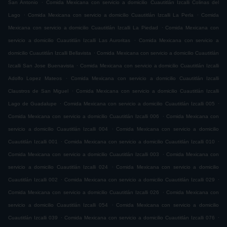
.
San Antonio
Comida Mexicana con servicio a domicilio Cuautitlán Izcalli Colinas del
.
.
Lago
Comida Mexicana con servicio a domicilio Cuautitlán Izcalli La Perla
Comida
.
Mexicana con servicio a domicilio Cuautitlán Izcalli La Piedad
Comida Mexicana con
.
servicio a domicilio Cuautitlán Izcalli Las Auroritas
Comida Mexicana con servicio a
.
domicilio Cuautitlán Izcalli Bellavista
Comida Mexicana con servicio a domicilio Cuautitlán
.
Izcalli San Jose Buenavista
Comida Mexicana con servicio a domicilio Cuautitlán Izcalli
.
Adolfo Lopez Mateos
Comida Mexicana con servicio a domicilio Cuautitlán Izcalli
.
Claustros de San Miguel
Comida Mexicana con servicio a domicilio Cuautitlán Izcalli
.
.
Lago de Guadalupe
Comida Mexicana con servicio a domicilio Cuautitlán Izcalli 005
.
Comida Mexicana con servicio a domicilio Cuautitlán Izcalli 006
Comida Mexicana con
.
servicio a domicilio Cuautitlán Izcalli 004
Comida Mexicana con servicio a domicilio
.
.
Cuautitlán Izcalli 001
Comida Mexicana con servicio a domicilio Cuautitlán Izcalli 010
.
Comida Mexicana con servicio a domicilio Cuautitlán Izcalli 003
Comida Mexicana con
.
servicio a domicilio Cuautitlán Izcalli 024
Comida Mexicana con servicio a domicilio
.
.
Cuautitlán Izcalli 002
Comida Mexicana con servicio a domicilio Cuautitlán Izcalli 029
.
Comida Mexicana con servicio a domicilio Cuautitlán Izcalli 026
Comida Mexicana con
.
servicio a domicilio Cuautitlán Izcalli 054
Comida Mexicana con servicio a domicilio
.
.
Cuautitlán Izcalli 039
Comida Mexicana con servicio a domicilio Cuautitlán Izcalli 076