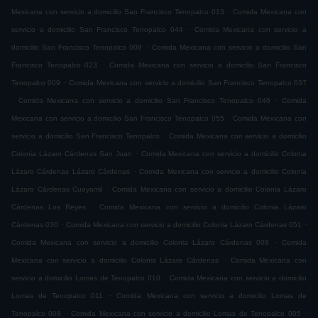
.
Mexicana con servicio a domicilio San Francisco Tenopalco 013
Comida Mexicana con
.
servicio a domicilio San Francisco Tenopalco 044
Comida Mexicana con servicio a
.
domicilio San Francisco Tenopalco 008
Comida Mexicana con servicio a domicilio San
.
Francisco Tenopalco 023
Comida Mexicana con servicio a domicilio San Francisco
.
Tenopalco 009
Comida Mexicana con servicio a domicilio San Francisco Tenopalco 037
.
.
Comida Mexicana con servicio a domicilio San Francisco Tenopalco 046
Comida
.
Mexicana con servicio a domicilio San Francisco Tenopalco 055
Comida Mexicana con
.
servicio a domicilio San Francisco Tenopalco
Comida Mexicana con servicio a domicilio
.
Colonia Lázaro Cárdenas San Juan
Comida Mexicana con servicio a domicilio Colonia
.
Lázaro Cárdenas Lázaro Cárdenas
Comida Mexicana con servicio a domicilio Colonia
.
Lázaro Cárdenas Cueyamil
Comida Mexicana con servicio a domicilio Colonia Lázaro
.
Cárdenas Los Reyes
Comida Mexicana con servicio a domicilio Colonia Lázaro
.
.
Cárdenas 030
Comida Mexicana con servicio a domicilio Colonia Lázaro Cárdenas 051
.
Comida Mexicana con servicio a domicilio Colonia Lázaro Cárdenas 008
Comida
.
Mexicana con servicio a domicilio Colonia Lázaro Cárdenas
Comida Mexicana con
.
servicio a domicilio Lomas de Tenopalco 010
Comida Mexicana con servicio a domicilio
.
Lomas de Tenopalco 011
Comida Mexicana con servicio a domicilio Lomas de
.
.
Tenopalco 008
Comida Mexicana con servicio a domicilio Lomas de Tenopalco 005