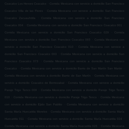
.
Coacalco Los Heroes Coacalco
Comida Mexicana con servicio a domicilio San Francisco
.
Coacalco Villa de las Flores
Comida Mexicana con servicio a domicilio San Francisco
.
Coacalco Zacuauhtitla
Comida Mexicana con servicio a domicilio San Francisco
.
.
Coacalco 004
Comida Mexicana con servicio a domicilio San Francisco Coacalco 001
.
Comida Mexicana con servicio a domicilio San Francisco Coacalco 029
Comida
.
Mexicana con servicio a domicilio San Francisco Coacalco 065
Comida Mexicana con
.
servicio a domicilio San Francisco Coacalco 010
Comida Mexicana con servicio a
.
domicilio San Francisco Coacalco 003
Comida Mexicana con servicio a domicilio San
.
Francisco Coacalco 073
Comida Mexicana con servicio a domicilio San Francisco
.
.
Coacalco
Comida Mexicana con servicio a domicilio Barrio de San Martín San Martin
.
Comida Mexicana con servicio a domicilio Barrio de San Martín
Comida Mexicana con
.
servicio a domicilio Coacalco de Berriozabal
Comida Mexicana con servicio a domicilio
.
Paraje Trigo Tenco 009
Comida Mexicana con servicio a domicilio Paraje Trigo Tenco
.
.
010
Comida Mexicana con servicio a domicilio Paraje Trigo Tenco
Comida Mexicana
.
con servicio a domicilio Ejido San Pablito
Comida Mexicana con servicio a domicilio
.
Santa María Huecatitla Morelos
Comida Mexicana con servicio a domicilio Santa María
.
.
Huecatitla 011
Comida Mexicana con servicio a domicilio Santa María Huecatitla 024
.
Comida Mexicana con servicio a domicilio Santa María Huecatitla 026
Comida Mexicana