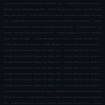
.
con servicio a domicilio Santa María Huecatitla 010
Comida Mexicana con servicio a
.
domicilio Santa María Huecatitla 005
Comida Mexicana con servicio a domicilio Santa
.
María Huecatitla 013
Comida Mexicana con servicio a domicilio Santa María Huecatitla
.
.
016
Comida Mexicana con servicio a domicilio Santa María Huecatitla 001
Comida
.
Mexicana con servicio a domicilio Santa María Huecatitla 004
Comida Mexicana con
.
servicio a domicilio Santa María Huecatitla 017
Comida Mexicana con servicio a domicilio
.
.
Santa María Huecatitla
Comida Mexicana con servicio a domicilio Machero 001
.
Comida Mexicana con servicio a domicilio Machero
Comida Mexicana con servicio a
.
domicilio Fraccionamiento Parque San Mateo 029
Comida Mexicana con servicio a
.
domicilio Fraccionamiento Parque San Mateo 028
Comida Mexicana con servicio a
.
domicilio Fraccionamiento Parque San Mateo 007
Comida Mexicana con servicio a
.
domicilio Fraccionamiento Parque San Mateo 034
Comida Mexicana con servicio a
.
domicilio Fraccionamiento Parque San Mateo 031
Comida Mexicana con servicio a
.
domicilio Fraccionamiento Parque San Mateo 009
Comida Mexicana con servicio a
.
domicilio Fraccionamiento Parque San Mateo 011
Comida Mexicana con servicio a
.
domicilio Fraccionamiento Parque San Mateo
Comida Mexicana con servicio a domicilio
.
Estado de mexico
Comida Mexicana con servicio a domicilio San Francisco Tenopalco
.
.
017
Comida Mexicana con servicio a domicilio San Francisco Tenopalco 011
Comida