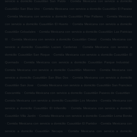
.
servicio a domicilio Cuautitlán San Pablo
Comida Mexicana con servicio a domicilio
.
Cuautitlán San Blas Uno
Comida Mexicana con servicio a domicilio Cuautitlán El Paraiso
.
.
Comida Mexicana con servicio a domicilio Cuautitlán Pilar Pallares
Comida Mexicana
.
con servicio a domicilio Cuautitlán El Huerto
Comida Mexicana con servicio a domicilio
.
Cuautitlán Cebadales
Comida Mexicana con servicio a domicilio Cuautitlán Las Patricias
.
.
III
Comida Mexicana con servicio a domicilio Cuautitlán Cristal
Comida Mexicana con
.
servicio a domicilio Cuautitlán Lazaro Cardenas
Comida Mexicana con servicio a
.
domicilio Cuautitlán San Roque
Comida Mexicana con servicio a domicilio Cuautitlán El
.
.
Quemado
Comida Mexicana con servicio a domicilio Cuautitlán Parque Industrial
.
Comida Mexicana con servicio a domicilio Cuautitlán Misiones
Comida Mexicana con
.
servicio a domicilio Cuautitlán San Blas Dos
Comida Mexicana con servicio a domicilio
.
Cuautitlán San Jose
Comida Mexicana con servicio a domicilio Cuautitlán San Francisco
.
.
Cascantitla
Comida Mexicana con servicio a domicilio Cuautitlán Paseos de Cuautitlan
.
Comida Mexicana con servicio a domicilio Cuautitlán Los Morales
Comida Mexicana con
.
servicio a domicilio Cuautitlán El Infiernillo
Comida Mexicana con servicio a domicilio
.
Cuautitlán Villa Jardin
Comida Mexicana con servicio a domicilio Cuautitlán Loma Bonita
.
.
Comida Mexicana con servicio a domicilio Cuautitlán El Partidor
Comida Mexicana con
.
servicio a domicilio Cuautitlán Necapa
Comida Mexicana con servicio a domicilio