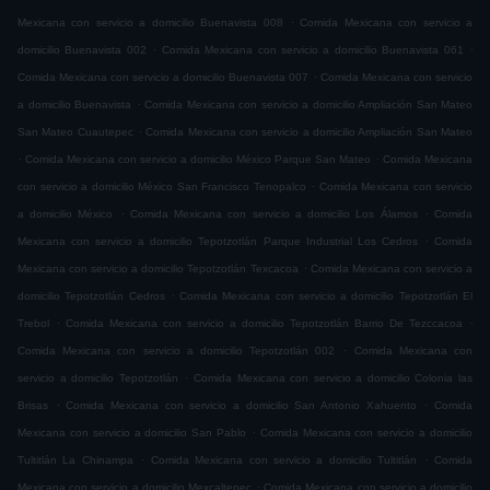
.
Mexicana con servicio a domicilio Buenavista 008
Comida Mexicana con servicio a
.
.
domicilio Buenavista 002
Comida Mexicana con servicio a domicilio Buenavista 061
.
Comida Mexicana con servicio a domicilio Buenavista 007
Comida Mexicana con servicio
.
a domicilio Buenavista
Comida Mexicana con servicio a domicilio Ampliación San Mateo
.
San Mateo Cuautepec
Comida Mexicana con servicio a domicilio Ampliación San Mateo
.
.
Comida Mexicana con servicio a domicilio México Parque San Mateo
Comida Mexicana
.
con servicio a domicilio México San Francisco Tenopalco
Comida Mexicana con servicio
.
.
a domicilio México
Comida Mexicana con servicio a domicilio Los Álamos
Comida
.
Mexicana con servicio a domicilio Tepotzotlán Parque Industrial Los Cedros
Comida
.
Mexicana con servicio a domicilio Tepotzotlán Texcacoa
Comida Mexicana con servicio a
.
domicilio Tepotzotlán Cedros
Comida Mexicana con servicio a domicilio Tepotzotlán El
.
.
Trebol
Comida Mexicana con servicio a domicilio Tepotzotlán Barrio De Tezccacoa
.
Comida Mexicana con servicio a domicilio Tepotzotlán 002
Comida Mexicana con
.
servicio a domicilio Tepotzotlán
Comida Mexicana con servicio a domicilio Colonia las
.
.
Brisas
Comida Mexicana con servicio a domicilio San Antonio Xahuento
Comida
.
Mexicana con servicio a domicilio San Pablo
Comida Mexicana con servicio a domicilio
.
.
Tultitlán La Chinampa
Comida Mexicana con servicio a domicilio Tultitlán
Comida
.
Mexicana con servicio a domicilio Mexcaltepec
Comida Mexicana con servicio a domicilio