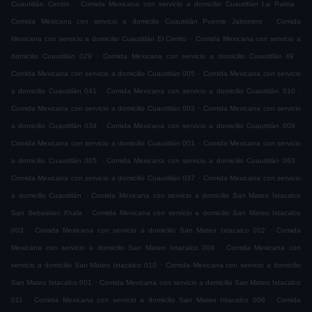
.
.
Cuautitlán Centro
Comida Mexicana con servicio a domicilio Cuautitlán La Palma
.
Comida Mexicana con servicio a domicilio Cuautitlán Puente Jabonero
Comida
.
Mexicana con servicio a domicilio Cuautitlán El Cerrito
Comida Mexicana con servicio a
.
.
domicilio Cuautitlán 029
Comida Mexicana con servicio a domicilio Cuautitlán 49
.
Comida Mexicana con servicio a domicilio Cuautitlán 005
Comida Mexicana con servicio
.
.
a domicilio Cuautitlán 041
Comida Mexicana con servicio a domicilio Cuautitlán 010
.
Comida Mexicana con servicio a domicilio Cuautitlán 003
Comida Mexicana con servicio
.
.
a domicilio Cuautitlán 034
Comida Mexicana con servicio a domicilio Cuautitlán 008
.
Comida Mexicana con servicio a domicilio Cuautitlán 001
Comida Mexicana con servicio
.
.
a domicilio Cuautitlán 065
Comida Mexicana con servicio a domicilio Cuautitlán 063
.
Comida Mexicana con servicio a domicilio Cuautitlán 037
Comida Mexicana con servicio
.
a domicilio Cuautitlán
Comida Mexicana con servicio a domicilio San Mateo Ixtacalco
.
San Sebastian Xhala
Comida Mexicana con servicio a domicilio San Mateo Ixtacalco
.
.
003
Comida Mexicana con servicio a domicilio San Mateo Ixtacalco 002
Comida
.
Mexicana con servicio a domicilio San Mateo Ixtacalco 009
Comida Mexicana con
.
servicio a domicilio San Mateo Ixtacalco 010
Comida Mexicana con servicio a domicilio
.
San Mateo Ixtacalco 001
Comida Mexicana con servicio a domicilio San Mateo Ixtacalco
.
.
011
Comida Mexicana con servicio a domicilio San Mateo Ixtacalco 006
Comida