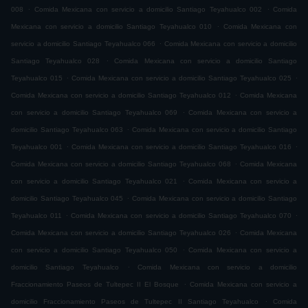
.
.
008
Comida Mexicana con servicio a domicilio Santiago Teyahualco 002
Comida
.
Mexicana con servicio a domicilio Santiago Teyahualco 010
Comida Mexicana con
.
servicio a domicilio Santiago Teyahualco 066
Comida Mexicana con servicio a domicilio
.
Santiago Teyahualco 028
Comida Mexicana con servicio a domicilio Santiago
.
.
Teyahualco 015
Comida Mexicana con servicio a domicilio Santiago Teyahualco 025
.
Comida Mexicana con servicio a domicilio Santiago Teyahualco 012
Comida Mexicana
.
con servicio a domicilio Santiago Teyahualco 069
Comida Mexicana con servicio a
.
domicilio Santiago Teyahualco 063
Comida Mexicana con servicio a domicilio Santiago
.
.
Teyahualco 001
Comida Mexicana con servicio a domicilio Santiago Teyahualco 016
.
Comida Mexicana con servicio a domicilio Santiago Teyahualco 068
Comida Mexicana
.
con servicio a domicilio Santiago Teyahualco 021
Comida Mexicana con servicio a
.
domicilio Santiago Teyahualco 045
Comida Mexicana con servicio a domicilio Santiago
.
.
Teyahualco 011
Comida Mexicana con servicio a domicilio Santiago Teyahualco 070
.
Comida Mexicana con servicio a domicilio Santiago Teyahualco 026
Comida Mexicana
.
con servicio a domicilio Santiago Teyahualco 050
Comida Mexicana con servicio a
.
domicilio Santiago Teyahualco
Comida Mexicana con servicio a domicilio
.
Fraccionamiento Paseos de Tultepec II El Bosque
Comida Mexicana con servicio a
.
domicilio Fraccionamiento Paseos de Tultepec II Santiago Teyahualco
Comida