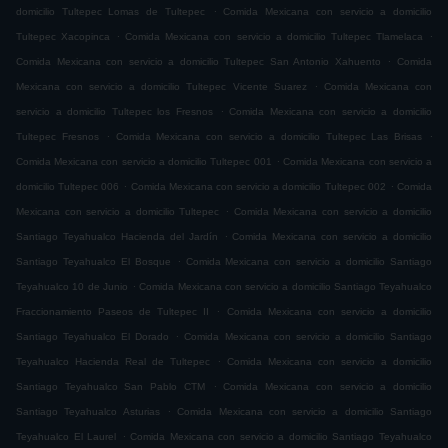
.
domicilio Tultepec Lomas de Tultepec
Comida Mexicana con servicio a domicilio
.
.
Tultepec Xacopinca
Comida Mexicana con servicio a domicilio Tultepec Tlamelaca
.
Comida Mexicana con servicio a domicilio Tultepec San Antonio Xahuento
Comida
.
Mexicana con servicio a domicilio Tultepec Vicente Suarez
Comida Mexicana con
.
servicio a domicilio Tultepec los Fresnos
Comida Mexicana con servicio a domicilio
.
.
Tultepec Fresnos
Comida Mexicana con servicio a domicilio Tultepec Las Brisas
.
Comida Mexicana con servicio a domicilio Tultepec 001
Comida Mexicana con servicio a
.
.
domicilio Tultepec 006
Comida Mexicana con servicio a domicilio Tultepec 002
Comida
.
Mexicana con servicio a domicilio Tultepec
Comida Mexicana con servicio a domicilio
.
Santiago Teyahualco Hacienda del Jardín
Comida Mexicana con servicio a domicilio
.
Santiago Teyahualco El Bosque
Comida Mexicana con servicio a domicilio Santiago
.
Teyahualco 10 de Junio
Comida Mexicana con servicio a domicilio Santiago Teyahualco
.
Fraccionamiento Paseos de Tultepec II
Comida Mexicana con servicio a domicilio
.
Santiago Teyahualco El Dorado
Comida Mexicana con servicio a domicilio Santiago
.
Teyahualco Hacienda Real de Tultepec
Comida Mexicana con servicio a domicilio
.
Santiago Teyahualco San Pablo CTM
Comida Mexicana con servicio a domicilio
.
Santiago Teyahualco Asturias
Comida Mexicana con servicio a domicilio Santiago
.
Teyahualco El Laurel
Comida Mexicana con servicio a domicilio Santiago Teyahualco