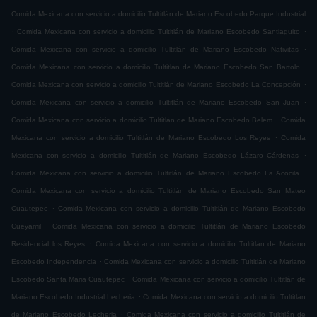
Comida Mexicana con servicio a domicilio Tultitlán de Mariano Escobedo Parque Industrial
.
.
Comida Mexicana con servicio a domicilio Tultitlán de Mariano Escobedo Santiaguito
.
Comida Mexicana con servicio a domicilio Tultitlán de Mariano Escobedo Nativitas
.
Comida Mexicana con servicio a domicilio Tultitlán de Mariano Escobedo San Bartolo
.
Comida Mexicana con servicio a domicilio Tultitlán de Mariano Escobedo La Concepción
.
Comida Mexicana con servicio a domicilio Tultitlán de Mariano Escobedo San Juan
.
Comida Mexicana con servicio a domicilio Tultitlán de Mariano Escobedo Belem
Comida
.
Mexicana con servicio a domicilio Tultitlán de Mariano Escobedo Los Reyes
Comida
.
Mexicana con servicio a domicilio Tultitlán de Mariano Escobedo Lázaro Cárdenas
.
Comida Mexicana con servicio a domicilio Tultitlán de Mariano Escobedo La Acocila
Comida Mexicana con servicio a domicilio Tultitlán de Mariano Escobedo San Mateo
.
Cuautepec
Comida Mexicana con servicio a domicilio Tultitlán de Mariano Escobedo
.
Cueyamil
Comida Mexicana con servicio a domicilio Tultitlán de Mariano Escobedo
.
Residencial los Reyes
Comida Mexicana con servicio a domicilio Tultitlán de Mariano
.
Escobedo Independencia
Comida Mexicana con servicio a domicilio Tultitlán de Mariano
.
Escobedo Santa Maria Cuautepec
Comida Mexicana con servicio a domicilio Tultitlán de
.
Mariano Escobedo Industrial Lecheria
Comida Mexicana con servicio a domicilio Tultitlán
.
de Mariano Escobedo Lecheria
Comida Mexicana con servicio a domicilio Tultitlán de