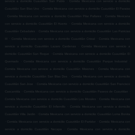
.
servicio a domicilio Cuautitlán San Pablo
Comida Mexicana con servicio a domicilio
.
Cuautitlán San Blas Uno
Comida Mexicana con servicio a domicilio Cuautitlán El Paraiso
.
.
Comida Mexicana con servicio a domicilio Cuautitlán Pilar Pallares
Comida Mexicana
.
con servicio a domicilio Cuautitlán El Huerto
Comida Mexicana con servicio a domicilio
.
Cuautitlán Cebadales
Comida Mexicana con servicio a domicilio Cuautitlán Las Patricias
.
.
III
Comida Mexicana con servicio a domicilio Cuautitlán Cristal
Comida Mexicana con
.
servicio a domicilio Cuautitlán Lazaro Cardenas
Comida Mexicana con servicio a
.
domicilio Cuautitlán San Roque
Comida Mexicana con servicio a domicilio Cuautitlán El
.
.
Quemado
Comida Mexicana con servicio a domicilio Cuautitlán Parque Industrial
.
Comida Mexicana con servicio a domicilio Cuautitlán Misiones
Comida Mexicana con
.
servicio a domicilio Cuautitlán San Blas Dos
Comida Mexicana con servicio a domicilio
.
Cuautitlán San Jose
Comida Mexicana con servicio a domicilio Cuautitlán San Francisco
.
.
Cascantitla
Comida Mexicana con servicio a domicilio Cuautitlán Paseos de Cuautitlan
.
Comida Mexicana con servicio a domicilio Cuautitlán Los Morales
Comida Mexicana con
.
servicio a domicilio Cuautitlán El Infiernillo
Comida Mexicana con servicio a domicilio
.
Cuautitlán Villa Jardin
Comida Mexicana con servicio a domicilio Cuautitlán Loma Bonita
.
.
Comida Mexicana con servicio a domicilio Cuautitlán El Partidor
Comida Mexicana con
.
servicio a domicilio Cuautitlán Necapa
Comida Mexicana con servicio a domicilio