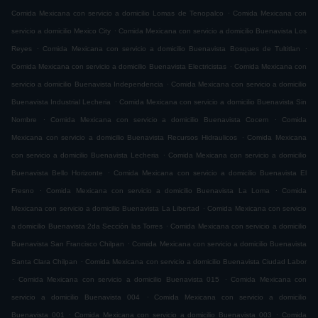
.
Comida Mexicana con servicio a domicilio Lomas de Tenopalco
Comida Mexicana con
.
servicio a domicilio Mexico City
Comida Mexicana con servicio a domicilio Buenavista Los
.
.
Reyes
Comida Mexicana con servicio a domicilio Buenavista Bosques de Tultitlan
.
Comida Mexicana con servicio a domicilio Buenavista Electricistas
Comida Mexicana con
.
servicio a domicilio Buenavista Independencia
Comida Mexicana con servicio a domicilio
.
Buenavista Industrial Lecheria
Comida Mexicana con servicio a domicilio Buenavista Sin
.
.
Nombre
Comida Mexicana con servicio a domicilio Buenavista Cocem
Comida
.
Mexicana con servicio a domicilio Buenavista Recursos Hidraulicos
Comida Mexicana
.
con servicio a domicilio Buenavista Lecheria
Comida Mexicana con servicio a domicilio
.
Buenavista Bello Horizonte
Comida Mexicana con servicio a domicilio Buenavista El
.
.
Fresno
Comida Mexicana con servicio a domicilio Buenavista La Loma
Comida
.
Mexicana con servicio a domicilio Buenavista La Libertad
Comida Mexicana con servicio
.
a domicilio Buenavista 2da Sección las Torres
Comida Mexicana con servicio a domicilio
.
Buenavista San Francisco Chilpan
Comida Mexicana con servicio a domicilio Buenavista
.
Santa Clara Chilpan
Comida Mexicana con servicio a domicilio Buenavista Ciudad Labor
.
.
Comida Mexicana con servicio a domicilio Buenavista 015
Comida Mexicana con
.
servicio a domicilio Buenavista 004
Comida Mexicana con servicio a domicilio
.
.
Buenavista 001
Comida Mexicana con servicio a domicilio Buenavista 003
Comida