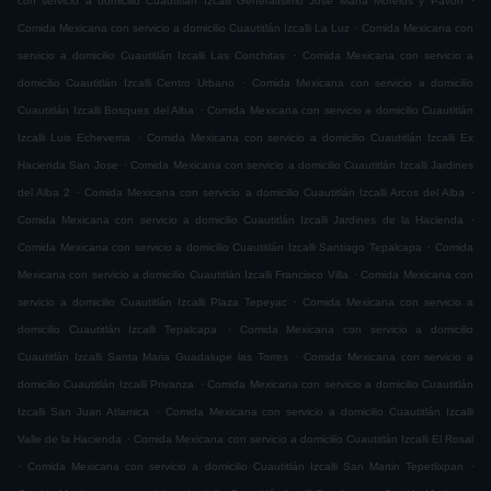
con servicio a domicilio Cuautitlán Izcalli Generalísimo José María Morelos y Pavón
.
Comida Mexicana con servicio a domicilio Cuautitlán Izcalli La Luz
Comida Mexicana con
.
servicio a domicilio Cuautitlán Izcalli Las Conchitas
Comida Mexicana con servicio a
.
domicilio Cuautitlán Izcalli Centro Urbano
Comida Mexicana con servicio a domicilio
.
Cuautitlán Izcalli Bosques del Alba
Comida Mexicana con servicio a domicilio Cuautitlán
.
Izcalli Luis Echeverria
Comida Mexicana con servicio a domicilio Cuautitlán Izcalli Ex
.
Hacienda San Jose
Comida Mexicana con servicio a domicilio Cuautitlán Izcalli Jardines
.
.
del Alba 2
Comida Mexicana con servicio a domicilio Cuautitlán Izcalli Arcos del Alba
.
Comida Mexicana con servicio a domicilio Cuautitlán Izcalli Jardines de la Hacienda
.
Comida Mexicana con servicio a domicilio Cuautitlán Izcalli Santiago Tepalcapa
Comida
.
Mexicana con servicio a domicilio Cuautitlán Izcalli Francisco Villa
Comida Mexicana con
.
servicio a domicilio Cuautitlán Izcalli Plaza Tepeyac
Comida Mexicana con servicio a
.
domicilio Cuautitlán Izcalli Tepalcapa
Comida Mexicana con servicio a domicilio
.
Cuautitlán Izcalli Santa Maria Guadalupe las Torres
Comida Mexicana con servicio a
.
domicilio Cuautitlán Izcalli Privanza
Comida Mexicana con servicio a domicilio Cuautitlán
.
Izcalli San Juan Atlamica
Comida Mexicana con servicio a domicilio Cuautitlán Izcalli
.
Valle de la Hacienda
Comida Mexicana con servicio a domicilio Cuautitlán Izcalli El Rosal
.
.
Comida Mexicana con servicio a domicilio Cuautitlán Izcalli San Martin Tepetlixpan
.