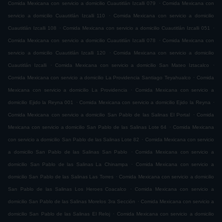
.
Comida Mexicana con servicio a domicilio Cuautitlán Izcalli 079
Comida Mexicana con
.
servicio a domicilio Cuautitlán Izcalli 110
Comida Mexicana con servicio a domicilio
.
.
Cuautitlán Izcalli 108
Comida Mexicana con servicio a domicilio Cuautitlán Izcalli 051
.
Comida Mexicana con servicio a domicilio Cuautitlán Izcalli 078
Comida Mexicana con
.
servicio a domicilio Cuautitlán Izcalli 120
Comida Mexicana con servicio a domicilio
.
.
Cuautitlán Izcalli
Comida Mexicana con servicio a domicilio San Mateo Iztacalco
.
Comida Mexicana con servicio a domicilio La Providencia Santiago Teyahualco
Comida
.
Mexicana con servicio a domicilio La Providencia
Comida Mexicana con servicio a
.
.
domicilio Ejido la Reyna 001
Comida Mexicana con servicio a domicilio Ejido la Reyna
.
Comida Mexicana con servicio a domicilio San Pablo de las Salinas El Portal
Comida
.
Mexicana con servicio a domicilio San Pablo de las Salinas Lote 64
Comida Mexicana
.
con servicio a domicilio San Pablo de las Salinas Lote 82
Comida Mexicana con servicio
.
a domicilio San Pablo de las Salinas San Pablo
Comida Mexicana con servicio a
.
domicilio San Pablo de las Salinas La Chinampa
Comida Mexicana con servicio a
.
domicilio San Pablo de las Salinas Las Torres
Comida Mexicana con servicio a domicilio
.
San Pablo de las Salinas Los Heroes Coacalco
Comida Mexicana con servicio a
.
domicilio San Pablo de las Salinas Morelos 3ra Sección
Comida Mexicana con servicio a
.
domicilio San Pablo de las Salinas El Reloj
Comida Mexicana con servicio a domicilio