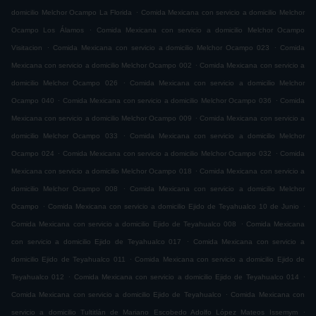
.
domicilio Melchor Ocampo La Florida
Comida Mexicana con servicio a domicilio Melchor
.
Ocampo Los Álamos
Comida Mexicana con servicio a domicilio Melchor Ocampo
.
.
Visitacion
Comida Mexicana con servicio a domicilio Melchor Ocampo 023
Comida
.
Mexicana con servicio a domicilio Melchor Ocampo 002
Comida Mexicana con servicio a
.
domicilio Melchor Ocampo 026
Comida Mexicana con servicio a domicilio Melchor
.
.
Ocampo 040
Comida Mexicana con servicio a domicilio Melchor Ocampo 036
Comida
.
Mexicana con servicio a domicilio Melchor Ocampo 009
Comida Mexicana con servicio a
.
domicilio Melchor Ocampo 033
Comida Mexicana con servicio a domicilio Melchor
.
.
Ocampo 024
Comida Mexicana con servicio a domicilio Melchor Ocampo 032
Comida
.
Mexicana con servicio a domicilio Melchor Ocampo 018
Comida Mexicana con servicio a
.
domicilio Melchor Ocampo 008
Comida Mexicana con servicio a domicilio Melchor
.
.
Ocampo
Comida Mexicana con servicio a domicilio Ejido de Teyahualco 10 de Junio
.
Comida Mexicana con servicio a domicilio Ejido de Teyahualco 008
Comida Mexicana
.
con servicio a domicilio Ejido de Teyahualco 017
Comida Mexicana con servicio a
.
domicilio Ejido de Teyahualco 011
Comida Mexicana con servicio a domicilio Ejido de
.
.
Teyahualco 012
Comida Mexicana con servicio a domicilio Ejido de Teyahualco 014
.
Comida Mexicana con servicio a domicilio Ejido de Teyahualco
Comida Mexicana con
.
servicio a domicilio Tultitlán de Mariano Escobedo Adolfo López Mateos Issemym