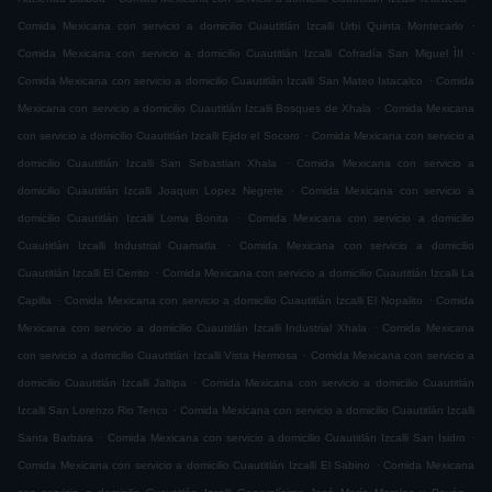
.
Comida Mexicana con servicio a domicilio Cuautitlán Izcalli Urbi Quinta Montecarlo
.
Comida Mexicana con servicio a domicilio Cuautitlán Izcalli Cofradía San Miguel ÌII
.
Comida Mexicana con servicio a domicilio Cuautitlán Izcalli San Mateo Ixtacalco
Comida
.
Mexicana con servicio a domicilio Cuautitlán Izcalli Bosques de Xhala
Comida Mexicana
.
con servicio a domicilio Cuautitlán Izcalli Ejido el Socoro
Comida Mexicana con servicio a
.
domicilio Cuautitlán Izcalli San Sebastian Xhala
Comida Mexicana con servicio a
.
domicilio Cuautitlán Izcalli Joaquin Lopez Negrete
Comida Mexicana con servicio a
.
domicilio Cuautitlán Izcalli Loma Bonita
Comida Mexicana con servicio a domicilio
.
Cuautitlán Izcalli Industrial Cuamatla
Comida Mexicana con servicio a domicilio
.
Cuautitlán Izcalli El Cerrito
Comida Mexicana con servicio a domicilio Cuautitlán Izcalli La
.
.
Capilla
Comida Mexicana con servicio a domicilio Cuautitlán Izcalli El Nopalito
Comida
.
Mexicana con servicio a domicilio Cuautitlán Izcalli Industrial Xhala
Comida Mexicana
.
con servicio a domicilio Cuautitlán Izcalli Vista Hermosa
Comida Mexicana con servicio a
.
domicilio Cuautitlán Izcalli Jaltipa
Comida Mexicana con servicio a domicilio Cuautitlán
.
Izcalli San Lorenzo Rio Tenco
Comida Mexicana con servicio a domicilio Cuautitlán Izcalli
.
.
Santa Barbara
Comida Mexicana con servicio a domicilio Cuautitlán Izcalli San Isidro
.
Comida Mexicana con servicio a domicilio Cuautitlán Izcalli El Sabino
Comida Mexicana
.