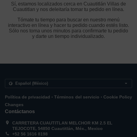
Sí, estamos localizados cerca en Cuautitlán Villas de
Cuautitlan y nos deleitaría tomar tu pedido en línea.
Tómate tu tiempo para buscar en nuestro menú
interactivo en línea y hacer tu pedido cuando estés listo.
Sólo nos toma unos minutos para confirmarte tu pedido
y darte un tiempo individualizado.
.
.
Política de privacidad
Términos del servicio
Cookie Policy
Changes
Contáctanos
CARRETERA CUAUTITLAN MELCHOR KM 2.5 EL
TEJOCOTE, 54850 Cuautitlán, Méx., Mexico
+52 56 1616 8198