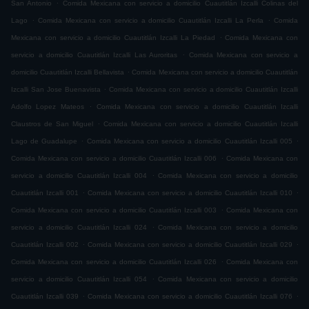
.
San Antonio
Comida Mexicana con servicio a domicilio Cuautitlán Izcalli Colinas del
.
.
Lago
Comida Mexicana con servicio a domicilio Cuautitlán Izcalli La Perla
Comida
.
Mexicana con servicio a domicilio Cuautitlán Izcalli La Piedad
Comida Mexicana con
.
servicio a domicilio Cuautitlán Izcalli Las Auroritas
Comida Mexicana con servicio a
.
domicilio Cuautitlán Izcalli Bellavista
Comida Mexicana con servicio a domicilio Cuautitlán
.
Izcalli San Jose Buenavista
Comida Mexicana con servicio a domicilio Cuautitlán Izcalli
.
Adolfo Lopez Mateos
Comida Mexicana con servicio a domicilio Cuautitlán Izcalli
.
Claustros de San Miguel
Comida Mexicana con servicio a domicilio Cuautitlán Izcalli
.
.
Lago de Guadalupe
Comida Mexicana con servicio a domicilio Cuautitlán Izcalli 005
.
Comida Mexicana con servicio a domicilio Cuautitlán Izcalli 006
Comida Mexicana con
.
servicio a domicilio Cuautitlán Izcalli 004
Comida Mexicana con servicio a domicilio
.
.
Cuautitlán Izcalli 001
Comida Mexicana con servicio a domicilio Cuautitlán Izcalli 010
.
Comida Mexicana con servicio a domicilio Cuautitlán Izcalli 003
Comida Mexicana con
.
servicio a domicilio Cuautitlán Izcalli 024
Comida Mexicana con servicio a domicilio
.
.
Cuautitlán Izcalli 002
Comida Mexicana con servicio a domicilio Cuautitlán Izcalli 029
.
Comida Mexicana con servicio a domicilio Cuautitlán Izcalli 026
Comida Mexicana con
.
servicio a domicilio Cuautitlán Izcalli 054
Comida Mexicana con servicio a domicilio
.
.
Cuautitlán Izcalli 039
Comida Mexicana con servicio a domicilio Cuautitlán Izcalli 076