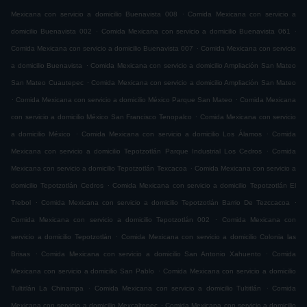
.
Mexicana con servicio a domicilio Buenavista 008
Comida Mexicana con servicio a
.
.
domicilio Buenavista 002
Comida Mexicana con servicio a domicilio Buenavista 061
.
Comida Mexicana con servicio a domicilio Buenavista 007
Comida Mexicana con servicio
.
a domicilio Buenavista
Comida Mexicana con servicio a domicilio Ampliación San Mateo
.
San Mateo Cuautepec
Comida Mexicana con servicio a domicilio Ampliación San Mateo
.
.
Comida Mexicana con servicio a domicilio México Parque San Mateo
Comida Mexicana
.
con servicio a domicilio México San Francisco Tenopalco
Comida Mexicana con servicio
.
.
a domicilio México
Comida Mexicana con servicio a domicilio Los Álamos
Comida
.
Mexicana con servicio a domicilio Tepotzotlán Parque Industrial Los Cedros
Comida
.
Mexicana con servicio a domicilio Tepotzotlán Texcacoa
Comida Mexicana con servicio a
.
domicilio Tepotzotlán Cedros
Comida Mexicana con servicio a domicilio Tepotzotlán El
.
.
Trebol
Comida Mexicana con servicio a domicilio Tepotzotlán Barrio De Tezccacoa
.
Comida Mexicana con servicio a domicilio Tepotzotlán 002
Comida Mexicana con
.
servicio a domicilio Tepotzotlán
Comida Mexicana con servicio a domicilio Colonia las
.
.
Brisas
Comida Mexicana con servicio a domicilio San Antonio Xahuento
Comida
.
Mexicana con servicio a domicilio San Pablo
Comida Mexicana con servicio a domicilio
.
.
Tultitlán La Chinampa
Comida Mexicana con servicio a domicilio Tultitlán
Comida
.
Mexicana con servicio a domicilio Mexcaltepec
Comida Mexicana con servicio a domicilio