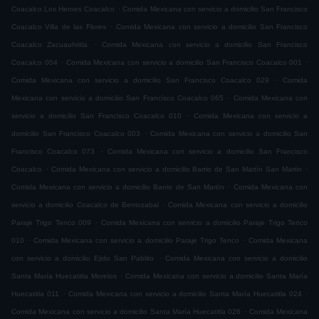
.
Coacalco Los Heroes Coacalco
Comida Mexicana con servicio a domicilio San Francisco
.
Coacalco Villa de las Flores
Comida Mexicana con servicio a domicilio San Francisco
.
Coacalco Zacuauhtitla
Comida Mexicana con servicio a domicilio San Francisco
.
.
Coacalco 004
Comida Mexicana con servicio a domicilio San Francisco Coacalco 001
.
Comida Mexicana con servicio a domicilio San Francisco Coacalco 029
Comida
.
Mexicana con servicio a domicilio San Francisco Coacalco 065
Comida Mexicana con
.
servicio a domicilio San Francisco Coacalco 010
Comida Mexicana con servicio a
.
domicilio San Francisco Coacalco 003
Comida Mexicana con servicio a domicilio San
.
Francisco Coacalco 073
Comida Mexicana con servicio a domicilio San Francisco
.
.
Coacalco
Comida Mexicana con servicio a domicilio Barrio de San Martín San Martin
.
Comida Mexicana con servicio a domicilio Barrio de San Martín
Comida Mexicana con
.
servicio a domicilio Coacalco de Berriozabal
Comida Mexicana con servicio a domicilio
.
Paraje Trigo Tenco 009
Comida Mexicana con servicio a domicilio Paraje Trigo Tenco
.
.
010
Comida Mexicana con servicio a domicilio Paraje Trigo Tenco
Comida Mexicana
.
con servicio a domicilio Ejido San Pablito
Comida Mexicana con servicio a domicilio
.
Santa María Huecatitla Morelos
Comida Mexicana con servicio a domicilio Santa María
.
.
Huecatitla 011
Comida Mexicana con servicio a domicilio Santa María Huecatitla 024
.
Comida Mexicana con servicio a domicilio Santa María Huecatitla 026
Comida Mexicana