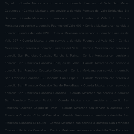
.
Miguel
Comida Mexicana con servicio a domicilio Fuentes del Valle San Mateo
.
Cuautepec
Comida Mexicana con servicio a domicilio Fuentes del Valle Solidaridad 1ra
.
.
Sección
Comida Mexicana con servicio a domicilio Fuentes del Valle 001
Comida
.
Mexicana con servicio a domicilio Fuentes del Valle 006
Comida Mexicana con servicio a
.
domicilio Fuentes del Valle 029
Comida Mexicana con servicio a domicilio Fuentes del
.
.
Valle 027
Comida Mexicana con servicio a domicilio Fuentes del Valle 010
Comida
.
Mexicana con servicio a domicilio Fuentes del Valle
Comida Mexicana con servicio a
.
domicilio San Francisco Coacalco Rancho la Palma
Comida Mexicana con servicio a
.
domicilio San Francisco Coacalco Bosques del Valle
Comida Mexicana con servicio a
.
domicilio San Francisco Coacalco Cosmopol
Comida Mexicana con servicio a domicilio
.
San Francisco Coacalco Ex Hacienda San Felipe 1
Comida Mexicana con servicio a
.
domicilio San Francisco Coacalco 3ra de Periodistas
Comida Mexicana con servicio a
.
domicilio San Francisco Coacalco Coacalco
Comida Mexicana con servicio a domicilio
.
San Francisco Coacalco Pueblo
Comida Mexicana con servicio a domicilio San
.
Francisco Coacalco Calpulli del Valle
Comida Mexicana con servicio a domicilio San
.
Francisco Coacalco Colonial Coacalco
Comida Mexicana con servicio a domicilio San
.
Francisco Coacalco El Laurel
Comida Mexicana con servicio a domicilio San Francisco
.
Coacalco Hacienda Coacalco
Comida Mexicana con servicio a domicilio San Francisco