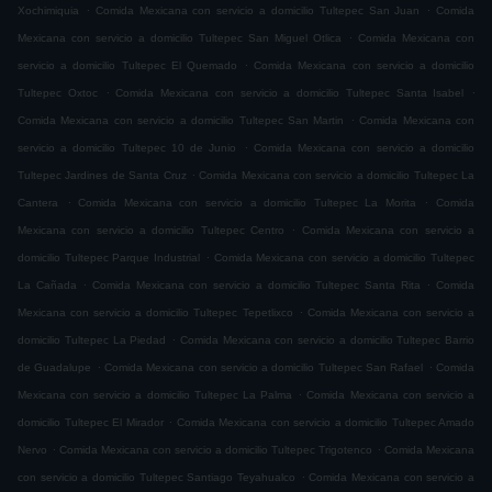
.
.
Xochimiquia
Comida Mexicana con servicio a domicilio Tultepec San Juan
Comida
.
Mexicana con servicio a domicilio Tultepec San Miguel Otlica
Comida Mexicana con
.
servicio a domicilio Tultepec El Quemado
Comida Mexicana con servicio a domicilio
.
.
Tultepec Oxtoc
Comida Mexicana con servicio a domicilio Tultepec Santa Isabel
.
Comida Mexicana con servicio a domicilio Tultepec San Martin
Comida Mexicana con
.
servicio a domicilio Tultepec 10 de Junio
Comida Mexicana con servicio a domicilio
.
Tultepec Jardines de Santa Cruz
Comida Mexicana con servicio a domicilio Tultepec La
.
.
Cantera
Comida Mexicana con servicio a domicilio Tultepec La Morita
Comida
.
Mexicana con servicio a domicilio Tultepec Centro
Comida Mexicana con servicio a
.
domicilio Tultepec Parque Industrial
Comida Mexicana con servicio a domicilio Tultepec
.
.
La Cañada
Comida Mexicana con servicio a domicilio Tultepec Santa Rita
Comida
.
Mexicana con servicio a domicilio Tultepec Tepetlixco
Comida Mexicana con servicio a
.
domicilio Tultepec La Piedad
Comida Mexicana con servicio a domicilio Tultepec Barrio
.
.
de Guadalupe
Comida Mexicana con servicio a domicilio Tultepec San Rafael
Comida
.
Mexicana con servicio a domicilio Tultepec La Palma
Comida Mexicana con servicio a
.
domicilio Tultepec El Mirador
Comida Mexicana con servicio a domicilio Tultepec Amado
.
.
Nervo
Comida Mexicana con servicio a domicilio Tultepec Trigotenco
Comida Mexicana
.
con servicio a domicilio Tultepec Santiago Teyahualco
Comida Mexicana con servicio a