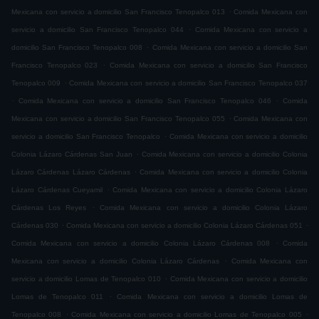
.
Mexicana con servicio a domicilio San Francisco Tenopalco 013
Comida Mexicana con
.
servicio a domicilio San Francisco Tenopalco 044
Comida Mexicana con servicio a
.
domicilio San Francisco Tenopalco 008
Comida Mexicana con servicio a domicilio San
.
Francisco Tenopalco 023
Comida Mexicana con servicio a domicilio San Francisco
.
Tenopalco 009
Comida Mexicana con servicio a domicilio San Francisco Tenopalco 037
.
.
Comida Mexicana con servicio a domicilio San Francisco Tenopalco 046
Comida
.
Mexicana con servicio a domicilio San Francisco Tenopalco 055
Comida Mexicana con
.
servicio a domicilio San Francisco Tenopalco
Comida Mexicana con servicio a domicilio
.
Colonia Lázaro Cárdenas San Juan
Comida Mexicana con servicio a domicilio Colonia
.
Lázaro Cárdenas Lázaro Cárdenas
Comida Mexicana con servicio a domicilio Colonia
.
Lázaro Cárdenas Cueyamil
Comida Mexicana con servicio a domicilio Colonia Lázaro
.
Cárdenas Los Reyes
Comida Mexicana con servicio a domicilio Colonia Lázaro
.
.
Cárdenas 030
Comida Mexicana con servicio a domicilio Colonia Lázaro Cárdenas 051
.
Comida Mexicana con servicio a domicilio Colonia Lázaro Cárdenas 008
Comida
.
Mexicana con servicio a domicilio Colonia Lázaro Cárdenas
Comida Mexicana con
.
servicio a domicilio Lomas de Tenopalco 010
Comida Mexicana con servicio a domicilio
.
Lomas de Tenopalco 011
Comida Mexicana con servicio a domicilio Lomas de
.
.
Tenopalco 008
Comida Mexicana con servicio a domicilio Lomas de Tenopalco 005