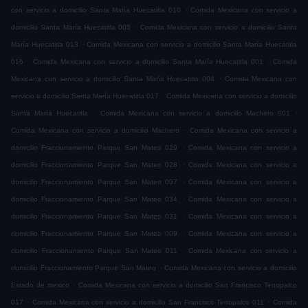
.
con servicio a domicilio Santa María Huecatitla 010
Comida Mexicana con servicio a
.
domicilio Santa María Huecatitla 005
Comida Mexicana con servicio a domicilio Santa
.
María Huecatitla 013
Comida Mexicana con servicio a domicilio Santa María Huecatitla
.
.
016
Comida Mexicana con servicio a domicilio Santa María Huecatitla 001
Comida
.
Mexicana con servicio a domicilio Santa María Huecatitla 004
Comida Mexicana con
.
servicio a domicilio Santa María Huecatitla 017
Comida Mexicana con servicio a domicilio
.
.
Santa María Huecatitla
Comida Mexicana con servicio a domicilio Machero 001
.
Comida Mexicana con servicio a domicilio Machero
Comida Mexicana con servicio a
.
domicilio Fraccionamiento Parque San Mateo 029
Comida Mexicana con servicio a
.
domicilio Fraccionamiento Parque San Mateo 028
Comida Mexicana con servicio a
.
domicilio Fraccionamiento Parque San Mateo 007
Comida Mexicana con servicio a
.
domicilio Fraccionamiento Parque San Mateo 034
Comida Mexicana con servicio a
.
domicilio Fraccionamiento Parque San Mateo 031
Comida Mexicana con servicio a
.
domicilio Fraccionamiento Parque San Mateo 009
Comida Mexicana con servicio a
.
domicilio Fraccionamiento Parque San Mateo 011
Comida Mexicana con servicio a
.
domicilio Fraccionamiento Parque San Mateo
Comida Mexicana con servicio a domicilio
.
Estado de mexico
Comida Mexicana con servicio a domicilio San Francisco Tenopalco
.
.
017
Comida Mexicana con servicio a domicilio San Francisco Tenopalco 011
Comida