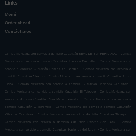
Links
Menú
Order ahead
Contáctanos
.
Comida Mexicana con servicio a domicilio Cuautitlán REAL DE San FERNANDO
Comida
.
Mexicana con servicio a domicilio Cuautitlán Joyas de Cuautitlan
Comida Mexicana con
.
servicio a domicilio Cuautitlán Paseos del Bosque
Comida Mexicana con servicio a
.
domicilio Cuautitlán Alborada
Comida Mexicana con servicio a domicilio Cuautitlán Santa
.
.
Elena
Comida Mexicana con servicio a domicilio Cuautitlán Hacienda Cuautitlan
.
Comida Mexicana con servicio a domicilio Cuautitlán El Tejocote
Comida Mexicana con
.
servicio a domicilio Cuautitlán San Mateo Ixtacalco
Comida Mexicana con servicio a
.
domicilio Cuautitlán El Terremoto
Comida Mexicana con servicio a domicilio Cuautitlán
.
.
Villas de Cuautitlan
Comida Mexicana con servicio a domicilio Cuautitlán Tlaltepan
.
Comida Mexicana con servicio a domicilio Cuautitlán Rancho San Blas
Comida
.
Mexicana con servicio a domicilio Cuautitlán Hacienda del Jardín
Comida Mexicana con