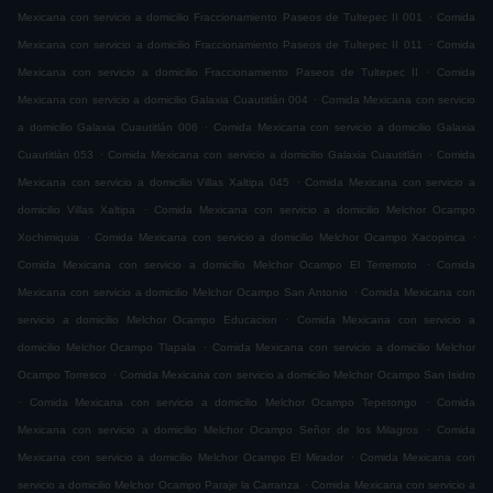
.
Mexicana con servicio a domicilio Fraccionamiento Paseos de Tultepec II 001
Comida
.
Mexicana con servicio a domicilio Fraccionamiento Paseos de Tultepec II 011
Comida
.
Mexicana con servicio a domicilio Fraccionamiento Paseos de Tultepec II
Comida
.
Mexicana con servicio a domicilio Galaxia Cuautitlán 004
Comida Mexicana con servicio
.
a domicilio Galaxia Cuautitlán 006
Comida Mexicana con servicio a domicilio Galaxia
.
.
Cuautitlán 053
Comida Mexicana con servicio a domicilio Galaxia Cuautitlán
Comida
.
Mexicana con servicio a domicilio Villas Xaltipa 045
Comida Mexicana con servicio a
.
domicilio Villas Xaltipa
Comida Mexicana con servicio a domicilio Melchor Ocampo
.
.
Xochimiquia
Comida Mexicana con servicio a domicilio Melchor Ocampo Xacopinca
.
Comida Mexicana con servicio a domicilio Melchor Ocampo El Terremoto
Comida
.
Mexicana con servicio a domicilio Melchor Ocampo San Antonio
Comida Mexicana con
.
servicio a domicilio Melchor Ocampo Educacion
Comida Mexicana con servicio a
.
domicilio Melchor Ocampo Tlapala
Comida Mexicana con servicio a domicilio Melchor
.
Ocampo Torresco
Comida Mexicana con servicio a domicilio Melchor Ocampo San Isidro
.
.
Comida Mexicana con servicio a domicilio Melchor Ocampo Tepetongo
Comida
.
Mexicana con servicio a domicilio Melchor Ocampo Señor de los Milagros
Comida
.
Mexicana con servicio a domicilio Melchor Ocampo El Mirador
Comida Mexicana con
.
servicio a domicilio Melchor Ocampo Paraje la Carranza
Comida Mexicana con servicio a