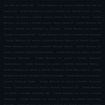
.
San José del Puente 001
Comida Mexicana con servicio a domicilio San José del
.
.
Puente 023
Comida Mexicana con servicio a domicilio San José del Puente
Comida
.
Mexicana con servicio a domicilio Conjunto Urbano Álamos III Los Álamos
Comida
.
Mexicana con servicio a domicilio Conjunto Urbano Álamos III
Comida Mexicana con
.
servicio a domicilio Las Chinampas La Chinampa
Comida Mexicana con servicio a
.
domicilio Las Chinampas 010
Comida Mexicana con servicio a domicilio Las Chinampas
.
.
Comida Mexicana con servicio a domicilio Alborada Jaltenco Los Heroes Coacalco
.
Comida Mexicana con servicio a domicilio Alborada Jaltenco
Comida Mexicana con
.
servicio a domicilio Teoloyucan Santa Barbara
Comida Mexicana con servicio a domicilio
.
Teoloyucan Atzacoalco
Comida Mexicana con servicio a domicilio Teoloyucan
.
.
Tepanquiahuac
Comida Mexicana con servicio a domicilio Teoloyucan Tlatenco
.
Comida Mexicana con servicio a domicilio Teoloyucan Santa Maria Caliacac
Comida
.
Mexicana con servicio a domicilio Teoloyucan Santiago
Comida Mexicana con servicio a
.
domicilio Teoloyucan Tlatilco
Comida Mexicana con servicio a domicilio Teoloyucan
.
.
Analco
Comida Mexicana con servicio a domicilio Teoloyucan 027
Comida Mexicana
.
con servicio a domicilio Teoloyucan 002
Comida Mexicana con servicio a domicilio
.
Teoloyucan
Comida Mexicana con servicio a domicilio San Bartolo Santa María
.
.
Huecatitla
Comida Mexicana con servicio a domicilio San Bartolo san bartolo
Comida