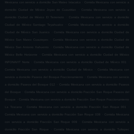
.
Mexicana con servicio a domicilio San Mateo Ixtacalco
Comida Mexicana con servicio a
.
domicilio Ciudad de México Joyas de Cuautitlan
Comida Mexicana con servicio a
.
domicilio Ciudad de México El Terremoto
Comida Mexicana con servicio a domicilio
.
Ciudad de México Santiago Teyahualco
Comida Mexicana con servicio a domicilio
.
Ciudad de México San Juanico
Comida Mexicana con servicio a domicilio Ciudad de
.
México San Mateo Cuautepec
Comida Mexicana con servicio a domicilio Ciudad de
.
México San Antonio Xahuento
Comida Mexicana con servicio a domicilio Ciudad de
.
México Bello Horizonte
Comida Mexicana con servicio a domicilio Ciudad de México
.
.
INFONAVIT Norte
Comida Mexicana con servicio a domicilio Ciudad de México 001
.
Comida Mexicana con servicio a domicilio Ciudad de México
Comida Mexicana con
.
servicio a domicilio Paseos del Bosque Fraccionamiento
Comida Mexicana con servicio
.
a domicilio Paseos del Bosque 012
Comida Mexicana con servicio a domicilio Paseos
.
del Bosque
Comida Mexicana con servicio a domicilio Fracción San Roque Paseos del
.
Bosque
Comida Mexicana con servicio a domicilio Fracción San Roque Fraccionamiento
.
.
La Toscana
Comida Mexicana con servicio a domicilio Fracción San Roque 001
.
Comida Mexicana con servicio a domicilio Fracción San Roque 038
Comida Mexicana
.
con servicio a domicilio Fracción San Roque 009
Comida Mexicana con servicio a
.
domicilio Fracción San Roque
Comida Mexicana con servicio a domicilio Tultepec