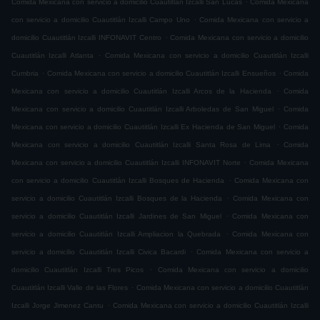
Comida Mexicana con servicio a domicilio Cuautitlán Izcalli San Lucas
Comida Mexicana
.
con servicio a domicilio Cuautitlán Izcalli Campo Uno
Comida Mexicana con servicio a
.
domicilio Cuautitlán Izcalli INFONAVIT Centro
Comida Mexicana con servicio a domicilio
.
Cuautitlán Izcalli Atlanta
Comida Mexicana con servicio a domicilio Cuautitlán Izcalli
.
.
Cumbria
Comida Mexicana con servicio a domicilio Cuautitlán Izcalli Ensueños
Comida
.
Mexicana con servicio a domicilio Cuautitlán Izcalli Arcos de la Hacienda
Comida
.
Mexicana con servicio a domicilio Cuautitlán Izcalli Arboledas de San Miguel
Comida
.
Mexicana con servicio a domicilio Cuautitlán Izcalli Ex Hacienda de San Miguel
Comida
.
Mexicana con servicio a domicilio Cuautitlán Izcalli Santa Rosa de Lima
Comida
.
Mexicana con servicio a domicilio Cuautitlán Izcalli INFONAVIT Norte
Comida Mexicana
.
con servicio a domicilio Cuautitlán Izcalli Bosques de Hacienda
Comida Mexicana con
.
servicio a domicilio Cuautitlán Izcalli Bosques de la Hacienda
Comida Mexicana con
.
servicio a domicilio Cuautitlán Izcalli Jardines de San Miguel
Comida Mexicana con
.
servicio a domicilio Cuautitlán Izcalli Ampliacion la Quebrada
Comida Mexicana con
.
servicio a domicilio Cuautitlán Izcalli Civica Bacardi
Comida Mexicana con servicio a
.
domicilio Cuautitlán Izcalli Tres Picos
Comida Mexicana con servicio a domicilio
.
Cuautitlán Izcalli Valle de las Flores
Comida Mexicana con servicio a domicilio Cuautitlán
.
Izcalli Jorge Jimenez Cantu
Comida Mexicana con servicio a domicilio Cuautitlán Izcalli