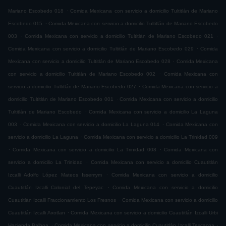
.
Mariano Escobedo 018
Comida Mexicana con servicio a domicilio Tultitlán de Mariano
.
Escobedo 015
Comida Mexicana con servicio a domicilio Tultitlán de Mariano Escobedo
.
.
003
Comida Mexicana con servicio a domicilio Tultitlán de Mariano Escobedo 021
.
Comida Mexicana con servicio a domicilio Tultitlán de Mariano Escobedo 029
Comida
.
Mexicana con servicio a domicilio Tultitlán de Mariano Escobedo 028
Comida Mexicana
.
con servicio a domicilio Tultitlán de Mariano Escobedo 002
Comida Mexicana con
.
servicio a domicilio Tultitlán de Mariano Escobedo 027
Comida Mexicana con servicio a
.
domicilio Tultitlán de Mariano Escobedo 001
Comida Mexicana con servicio a domicilio
.
Tultitlán de Mariano Escobedo
Comida Mexicana con servicio a domicilio La Laguna
.
.
003
Comida Mexicana con servicio a domicilio La Laguna 014
Comida Mexicana con
.
servicio a domicilio La Laguna
Comida Mexicana con servicio a domicilio La Trinidad 009
.
.
Comida Mexicana con servicio a domicilio La Trinidad 008
Comida Mexicana con
.
servicio a domicilio La Trinidad
Comida Mexicana con servicio a domicilio Cuautitlán
.
Izcalli Adolfo López Mateos Issemym
Comida Mexicana con servicio a domicilio
.
Cuautitlán Izcalli Colonial del Tepeyac
Comida Mexicana con servicio a domicilio
.
Cuautitlán Izcalli Fraccionamiento Los Fresnos
Comida Mexicana con servicio a domicilio
.
Cuautitlán Izcalli Axotlan
Comida Mexicana con servicio a domicilio Cuautitlán Izcalli Urbi
.
.
Hacienda Balboa
Comida Mexicana con servicio a domicilio Cuautitlán Izcalli Texcacoa