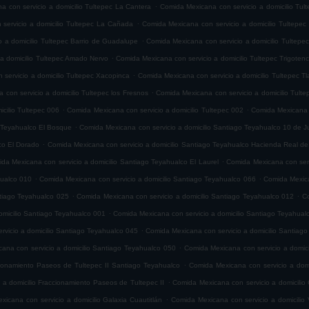
.
 con servicio a domicilio Tultepec La Cantera
Comida Mexicana con servicio a domicilio Tul
.
servicio a domicilio Tultepec La Cañada
Comida Mexicana con servicio a domicilio Tultepec
.
 a domicilio Tultepec Barrio de Guadalupe
Comida Mexicana con servicio a domicilio Tultepe
.
 a domicilio Tultepec Amado Nervo
Comida Mexicana con servicio a domicilio Tultepec Trigoten
.
servicio a domicilio Tultepec Xacopinca
Comida Mexicana con servicio a domicilio Tultepec T
.
con servicio a domicilio Tultepec los Fresnos
Comida Mexicana con servicio a domicilio Tult
.
.
cilio Tultepec 006
Comida Mexicana con servicio a domicilio Tultepec 002
Comida Mexicana c
.
o Teyahualco El Bosque
Comida Mexicana con servicio a domicilio Santiago Teyahualco 10 de J
.
co El Dorado
Comida Mexicana con servicio a domicilio Santiago Teyahualco Hacienda Real de
.
da Mexicana con servicio a domicilio Santiago Teyahualco El Laurel
Comida Mexicana con serv
.
.
hualco 010
Comida Mexicana con servicio a domicilio Santiago Teyahualco 066
Comida Mexica
.
.
ntiago Teyahualco 025
Comida Mexicana con servicio a domicilio Santiago Teyahualco 012
Co
.
omicilio Santiago Teyahualco 001
Comida Mexicana con servicio a domicilio Santiago Teyahual
.
vicio a domicilio Santiago Teyahualco 045
Comida Mexicana con servicio a domicilio Santiag
.
ana con servicio a domicilio Santiago Teyahualco 050
Comida Mexicana con servicio a domic
.
cionamiento Paseos de Tultepec II Santiago Teyahualco
Comida Mexicana con servicio a domi
.
 a domicilio Fraccionamiento Paseos de Tultepec II
Comida Mexicana con servicio a domicilio 
.
icana con servicio a domicilio Galaxia Cuautitlán
Comida Mexicana con servicio a domicilio V