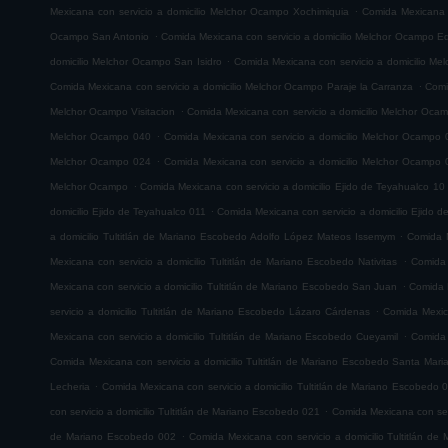
.
Mexicana con servicio a domicilio Melchor Ocampo Xochimiquia
Comida Mexicana 
.
Ocampo San Antonio
Comida Mexicana con servicio a domicilio Melchor Ocampo E
.
domicilio Melchor Ocampo San Isidro
Comida Mexicana con servicio a domicilio M
.
Comida Mexicana con servicio a domicilio Melchor Ocampo Paraje la Carranza
Comi
.
Melchor Ocampo Visitacion
Comida Mexicana con servicio a domicilio Melchor Oca
.
Melchor Ocampo 040
Comida Mexicana con servicio a domicilio Melchor Ocampo 
.
Melchor Ocampo 024
Comida Mexicana con servicio a domicilio Melchor Ocampo 
.
Melchor Ocampo
Comida Mexicana con servicio a domicilio Ejido de Teyahualco 10
.
domicilio Ejido de Teyahualco 011
Comida Mexicana con servicio a domicilio Ejido 
.
a domicilio Tultitlán de Mariano Escobedo Adolfo López Mateos Issemym
Comida M
.
Mexicana con servicio a domicilio Tultitlán de Mariano Escobedo Nativitas
Comida 
.
Mexicana con servicio a domicilio Tultitlán de Mariano Escobedo San Juan
Comida M
.
servicio a domicilio Tultitlán de Mariano Escobedo Lázaro Cárdenas
Comida Mexica
.
Mexicana con servicio a domicilio Tultitlán de Mariano Escobedo Cueyamil
Comida 
Comida Mexicana con servicio a domicilio Tultitlán de Mariano Escobedo Santa Mar
.
Lecheria
Comida Mexicana con servicio a domicilio Tultitlán de Mariano Escobedo 
.
con servicio a domicilio Tultitlán de Mariano Escobedo 021
Comida Mexicana con serv
.
de Mariano Escobedo 002
Comida Mexicana con servicio a domicilio Tultitlán d