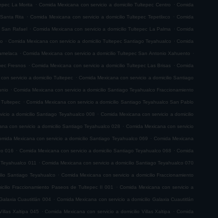
.
.
tepec La Morita
Comida Mexicana con servicio a domicilio Tultepec Centro
Comida
.
.
 Santa Rita
Comida Mexicana con servicio a domicilio Tultepec Tepetlixco
Comida
.
.
c San Rafael
Comida Mexicana con servicio a domicilio Tultepec La Palma
Comida
.
.
co
Comida Mexicana con servicio a domicilio Tultepec Santiago Teyahualco
Comida
.
.
lamelaca
Comida Mexicana con servicio a domicilio Tultepec San Antonio Xahuento
.
.
epec Fresnos
Comida Mexicana con servicio a domicilio Tultepec Las Brisas
Comida
.
on servicio a domicilio Tultepec
Comida Mexicana con servicio a domicilio Santiago
.
unio
Comida Mexicana con servicio a domicilio Santiago Teyahualco Fraccionamiento
.
 Tultepec
Comida Mexicana con servicio a domicilio Santiago Teyahualco San Pablo
.
icio a domicilio Santiago Teyahualco 008
Comida Mexicana con servicio a domicilio
.
na con servicio a domicilio Santiago Teyahualco 028
Comida Mexicana con servicio
.
mida Mexicana con servicio a domicilio Santiago Teyahualco 069
Comida Mexicana
.
.
co 016
Comida Mexicana con servicio a domicilio Santiago Teyahualco 068
Comida
.
o Teyahualco 011
Comida Mexicana con servicio a domicilio Santiago Teyahualco 070
.
ilio Santiago Teyahualco
Comida Mexicana con servicio a domicilio Fraccionamiento
.
cilio Fraccionamiento Paseos de Tultepec II 001
Comida Mexicana con servicio a
.
Galaxia Cuautitlán 004
Comida Mexicana con servicio a domicilio Galaxia Cuautitlán
.
.
illas Xaltipa 045
Comida Mexicana con servicio a domicilio Villas Xaltipa
Comida