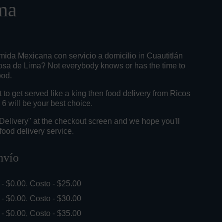
ma
mida Mexicana con servicio a domicilio in Cuautitlán
Rosa de Lima? Not everybody knows or has the time to
ood.
o get served like a king then food delivery from Ricos
6 will be your best choice.
"Delivery" at the checkout screen and we hope you'll
food delivery service.
nvío
. - $0.00, Costo - $25.00
. - $0.00, Costo - $30.00
. - $0.00, Costo - $35.00