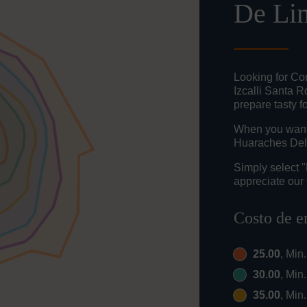
De Li
Looking for Co
Izcalli Santa 
prepare tasty f
When you want t
Huaraches Del 
Simply select 
appreciate our 
Costo de e
25.00
, Min
30.00
, Min
35.00
, Min