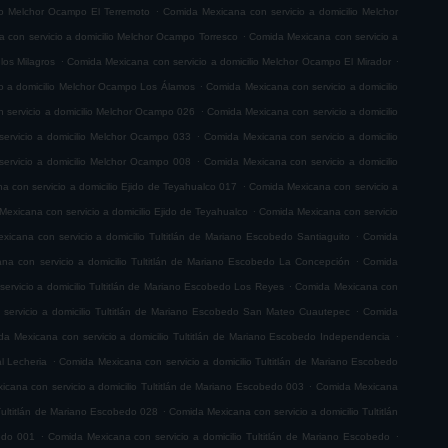
.
io Melchor Ocampo El Terremoto
Comida Mexicana con servicio a domicilio Melchor
.
 con servicio a domicilio Melchor Ocampo Torresco
Comida Mexicana con servicio a
.
.
los Milagros
Comida Mexicana con servicio a domicilio Melchor Ocampo El Mirador
.
o a domicilio Melchor Ocampo Los Álamos
Comida Mexicana con servicio a domicilio
.
 servicio a domicilio Melchor Ocampo 026
Comida Mexicana con servicio a domicilio
.
ervicio a domicilio Melchor Ocampo 033
Comida Mexicana con servicio a domicilio
.
ervicio a domicilio Melchor Ocampo 008
Comida Mexicana con servicio a domicilio
.
 con servicio a domicilio Ejido de Teyahualco 017
Comida Mexicana con servicio a
.
exicana con servicio a domicilio Ejido de Teyahualco
Comida Mexicana con servicio
.
icana con servicio a domicilio Tultitlán de Mariano Escobedo Santiaguito
Comida
.
na con servicio a domicilio Tultitlán de Mariano Escobedo La Concepción
Comida
.
ervicio a domicilio Tultitlán de Mariano Escobedo Los Reyes
Comida Mexicana con
.
servicio a domicilio Tultitlán de Mariano Escobedo San Mateo Cuautepec
Comida
.
a Mexicana con servicio a domicilio Tultitlán de Mariano Escobedo Independencia
.
l Lecheria
Comida Mexicana con servicio a domicilio Tultitlán de Mariano Escobedo
.
cana con servicio a domicilio Tultitlán de Mariano Escobedo 003
Comida Mexicana
.
Tultitlán de Mariano Escobedo 028
Comida Mexicana con servicio a domicilio Tultitlán
.
.
bedo 001
Comida Mexicana con servicio a domicilio Tultitlán de Mariano Escobedo