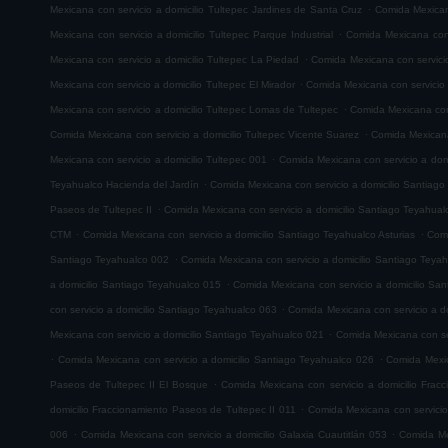
.
Mexicana con servicio a domicilio Tultepec Jardines de Santa Cruz
Comida Mexicana
.
Mexicana con servicio a domicilio Tultepec Parque Industrial
Comida Mexicana con 
.
Mexicana con servicio a domicilio Tultepec La Piedad
Comida Mexicana con servicio
.
Mexicana con servicio a domicilio Tultepec El Mirador
Comida Mexicana con servicio
.
Mexicana con servicio a domicilio Tultepec Lomas de Tultepec
Comida Mexicana con 
.
Comida Mexicana con servicio a domicilio Tultepec Vicente Suarez
Comida Mexicana 
.
Mexicana con servicio a domicilio Tultepec 001
Comida Mexicana con servicio a domi
.
Teyahualco Hacienda del Jardín
Comida Mexicana con servicio a domicilio Santiag
.
Paseos de Tultepec II
Comida Mexicana con servicio a domicilio Santiago Teyahual
.
.
CTM
Comida Mexicana con servicio a domicilio Santiago Teyahualco Asturias
Comi
.
Santiago Teyahualco 002
Comida Mexicana con servicio a domicilio Santiago Teya
.
a domicilio Santiago Teyahualco 015
Comida Mexicana con servicio a domicilio Sa
.
con servicio a domicilio Santiago Teyahualco 063
Comida Mexicana con servicio a d
.
Mexicana con servicio a domicilio Santiago Teyahualco 021
Comida Mexicana con ser
.
.
Comida Mexicana con servicio a domicilio Santiago Teyahualco 026
Comida Mexic
.
Paseos de Tultepec II El Bosque
Comida Mexicana con servicio a domicilio Frac
.
domicilio Fraccionamiento Paseos de Tultepec II 011
Comida Mexicana con servicio
.
.
006
Comida Mexicana con servicio a domicilio Galaxia Cuautitlán 053
Comida Mex