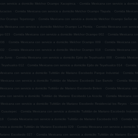
.
con servicio a domicilio Melchor Ocampo Xacopinca
Comida Mexicana con servicio a domicil
.
.
ducacion
Comida Mexicana con servicio a domicilio Melchor Ocampo Tlapala
Comida Mexicana
.
elchor Ocampo Tepetongo
Comida Mexicana con servicio a domicilio Melchor Ocampo Señor de 
.
da Mexicana con servicio a domicilio Melchor Ocampo La Florida
Comida Mexicana con servici
.
.
mpo 023
Comida Mexicana con servicio a domicilio Melchor Ocampo 002
Comida Mexicana con
.
.
036
Comida Mexicana con servicio a domicilio Melchor Ocampo 009
Comida Mexicana con s
.
.
032
Comida Mexicana con servicio a domicilio Melchor Ocampo 018
Comida Mexicana con s
.
.
 de Junio
Comida Mexicana con servicio a domicilio Ejido de Teyahualco 008
Comida Mexicana
.
.
de Teyahualco 012
Comida Mexicana con servicio a domicilio Ejido de Teyahualco 014
Comida M
.
exicana con servicio a domicilio Tultitlán de Mariano Escobedo Parque Industrial
Comida Mex
.
Mexicana con servicio a domicilio Tultitlán de Mariano Escobedo San Bartolo
Comida Mexica
.
exicana con servicio a domicilio Tultitlán de Mariano Escobedo Belem
Comida Mexicana con s
.
na con servicio a domicilio Tultitlán de Mariano Escobedo La Acocila
Comida Mexicana con 
.
Mexicana con servicio a domicilio Tultitlán de Mariano Escobedo Residencial los Reyes
Comid
.
ia Cuautepec
Comida Mexicana con servicio a domicilio Tultitlán de Mariano Escobedo Industria
.
.
018
Comida Mexicana con servicio a domicilio Tultitlán de Mariano Escobedo 015
Comida Mexi
.
icio a domicilio Tultitlán de Mariano Escobedo 029
Comida Mexicana con servicio a domicilio 
.
e Mariano Escobedo 027
Comida Mexicana con servicio a domicilio Tultitlán de Mariano Esco