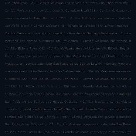
.
.
Cuautitlán Izcalli 108
Comida Mexicana con servicio a domicilio Cuautitlán Izcalli 051
.
Comida Mexicana con servicio a domicilio Cuautitlán Izcalli 078
Comida Mexicana con
.
servicio a domicilio Cuautitlán Izcalli 120
Comida Mexicana con servicio a domicilio
.
.
Cuautitlán Izcalli
Comida Mexicana con servicio a domicilio San Mateo Iztacalco
.
Comida Mexicana con servicio a domicilio La Providencia Santiago Teyahualco
Comida
.
Mexicana con servicio a domicilio La Providencia
Comida Mexicana con servicio a
.
.
domicilio Ejido la Reyna 001
Comida Mexicana con servicio a domicilio Ejido la Reyna
.
Comida Mexicana con servicio a domicilio San Pablo de las Salinas El Portal
Comida
.
Mexicana con servicio a domicilio San Pablo de las Salinas Lote 64
Comida Mexicana
.
con servicio a domicilio San Pablo de las Salinas Lote 82
Comida Mexicana con servicio
.
a domicilio San Pablo de las Salinas San Pablo
Comida Mexicana con servicio a
.
domicilio San Pablo de las Salinas La Chinampa
Comida Mexicana con servicio a
.
domicilio San Pablo de las Salinas Las Torres
Comida Mexicana con servicio a domicilio
.
San Pablo de las Salinas Los Heroes Coacalco
Comida Mexicana con servicio a
.
domicilio San Pablo de las Salinas Morelos 3ra Sección
Comida Mexicana con servicio a
.
domicilio San Pablo de las Salinas El Reloj
Comida Mexicana con servicio a domicilio
.
San Pablo de las Salinas Lote 62
Comida Mexicana con servicio a domicilio San Pablo
.
de las Salinas Lomas de San Pablo
Comida Mexicana con servicio a domicilio San