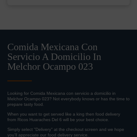
Comida Mexicana Con
Servicio A Domicilio In
Melchor Ocampo 023
Looking for Comida Mexicana con servicio a domicilio in
Melchor Ocampo 023? Not everybody knows or has the time to
prepare tasty food.
When you want to get served like a king then food delivery
from Ricos Huaraches Del 6 will be your best choice.
Simply select "Delivery" at the checkout screen and we hope
you'll appreciate our food delivery service.