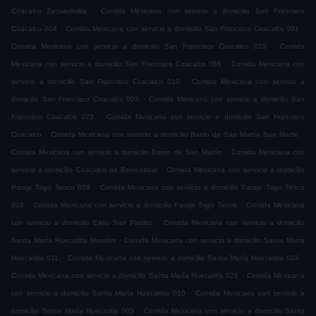
.
Coacalco Zacuauhtitla
Comida Mexicana con servicio a domicilio San Francisco
.
.
Coacalco 004
Comida Mexicana con servicio a domicilio San Francisco Coacalco 001
.
Comida Mexicana con servicio a domicilio San Francisco Coacalco 029
Comida
.
Mexicana con servicio a domicilio San Francisco Coacalco 065
Comida Mexicana con
.
servicio a domicilio San Francisco Coacalco 010
Comida Mexicana con servicio a
.
domicilio San Francisco Coacalco 003
Comida Mexicana con servicio a domicilio San
.
Francisco Coacalco 073
Comida Mexicana con servicio a domicilio San Francisco
.
.
Coacalco
Comida Mexicana con servicio a domicilio Barrio de San Martín San Martin
.
Comida Mexicana con servicio a domicilio Barrio de San Martín
Comida Mexicana con
.
servicio a domicilio Coacalco de Berriozabal
Comida Mexicana con servicio a domicilio
.
Paraje Trigo Tenco 009
Comida Mexicana con servicio a domicilio Paraje Trigo Tenco
.
.
010
Comida Mexicana con servicio a domicilio Paraje Trigo Tenco
Comida Mexicana
.
con servicio a domicilio Ejido San Pablito
Comida Mexicana con servicio a domicilio
.
Santa María Huecatitla Morelos
Comida Mexicana con servicio a domicilio Santa María
.
.
Huecatitla 011
Comida Mexicana con servicio a domicilio Santa María Huecatitla 024
.
Comida Mexicana con servicio a domicilio Santa María Huecatitla 026
Comida Mexicana
.
con servicio a domicilio Santa María Huecatitla 010
Comida Mexicana con servicio a
.
domicilio Santa María Huecatitla 005
Comida Mexicana con servicio a domicilio Santa