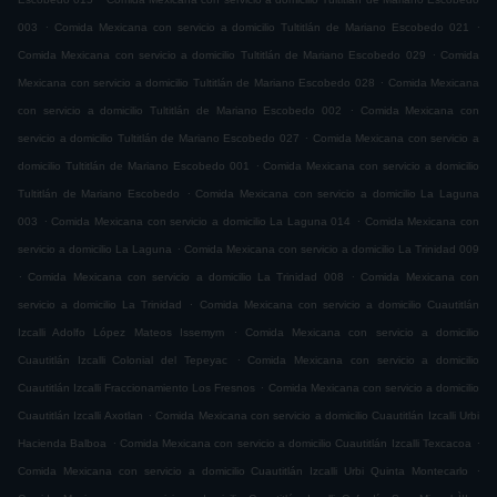
.
.
003
Comida Mexicana con servicio a domicilio Tultitlán de Mariano Escobedo 021
.
Comida Mexicana con servicio a domicilio Tultitlán de Mariano Escobedo 029
Comida
.
Mexicana con servicio a domicilio Tultitlán de Mariano Escobedo 028
Comida Mexicana
.
con servicio a domicilio Tultitlán de Mariano Escobedo 002
Comida Mexicana con
.
servicio a domicilio Tultitlán de Mariano Escobedo 027
Comida Mexicana con servicio a
.
domicilio Tultitlán de Mariano Escobedo 001
Comida Mexicana con servicio a domicilio
.
Tultitlán de Mariano Escobedo
Comida Mexicana con servicio a domicilio La Laguna
.
.
003
Comida Mexicana con servicio a domicilio La Laguna 014
Comida Mexicana con
.
servicio a domicilio La Laguna
Comida Mexicana con servicio a domicilio La Trinidad 009
.
.
Comida Mexicana con servicio a domicilio La Trinidad 008
Comida Mexicana con
.
servicio a domicilio La Trinidad
Comida Mexicana con servicio a domicilio Cuautitlán
.
Izcalli Adolfo López Mateos Issemym
Comida Mexicana con servicio a domicilio
.
Cuautitlán Izcalli Colonial del Tepeyac
Comida Mexicana con servicio a domicilio
.
Cuautitlán Izcalli Fraccionamiento Los Fresnos
Comida Mexicana con servicio a domicilio
.
Cuautitlán Izcalli Axotlan
Comida Mexicana con servicio a domicilio Cuautitlán Izcalli Urbi
.
.
Hacienda Balboa
Comida Mexicana con servicio a domicilio Cuautitlán Izcalli Texcacoa
.
Comida Mexicana con servicio a domicilio Cuautitlán Izcalli Urbi Quinta Montecarlo
.