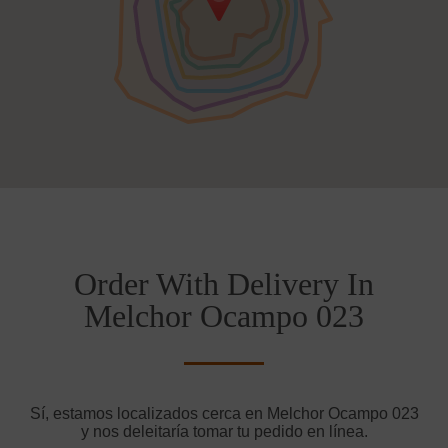
Order With Delivery In
Melchor Ocampo 023
Sí, estamos localizados cerca en Melchor Ocampo 023
y nos deleitaría tomar tu pedido en línea.