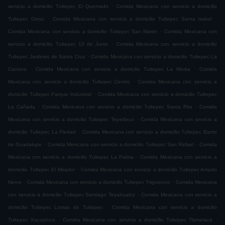
.
servicio a domicilio Tultepec El Quemado
Comida Mexicana con servicio a domicilio
.
.
Tultepec Oxtoc
Comida Mexicana con servicio a domicilio Tultepec Santa Isabel
.
Comida Mexicana con servicio a domicilio Tultepec San Martin
Comida Mexicana con
.
servicio a domicilio Tultepec 10 de Junio
Comida Mexicana con servicio a domicilio
.
Tultepec Jardines de Santa Cruz
Comida Mexicana con servicio a domicilio Tultepec La
.
.
Cantera
Comida Mexicana con servicio a domicilio Tultepec La Morita
Comida
.
Mexicana con servicio a domicilio Tultepec Centro
Comida Mexicana con servicio a
.
domicilio Tultepec Parque Industrial
Comida Mexicana con servicio a domicilio Tultepec
.
.
La Cañada
Comida Mexicana con servicio a domicilio Tultepec Santa Rita
Comida
.
Mexicana con servicio a domicilio Tultepec Tepetlixco
Comida Mexicana con servicio a
.
domicilio Tultepec La Piedad
Comida Mexicana con servicio a domicilio Tultepec Barrio
.
.
de Guadalupe
Comida Mexicana con servicio a domicilio Tultepec San Rafael
Comida
.
Mexicana con servicio a domicilio Tultepec La Palma
Comida Mexicana con servicio a
.
domicilio Tultepec El Mirador
Comida Mexicana con servicio a domicilio Tultepec Amado
.
.
Nervo
Comida Mexicana con servicio a domicilio Tultepec Trigotenco
Comida Mexicana
.
con servicio a domicilio Tultepec Santiago Teyahualco
Comida Mexicana con servicio a
.
domicilio Tultepec Lomas de Tultepec
Comida Mexicana con servicio a domicilio
.
.
Tultepec Xacopinca
Comida Mexicana con servicio a domicilio Tultepec Tlamelaca