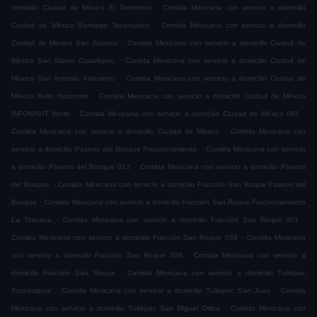
.
domicilio Ciudad de México El Terremoto
Comida Mexicana con servicio a domicilio
.
Ciudad de México Santiago Teyahualco
Comida Mexicana con servicio a domicilio
.
Ciudad de México San Juanico
Comida Mexicana con servicio a domicilio Ciudad de
.
México San Mateo Cuautepec
Comida Mexicana con servicio a domicilio Ciudad de
.
México San Antonio Xahuento
Comida Mexicana con servicio a domicilio Ciudad de
.
México Bello Horizonte
Comida Mexicana con servicio a domicilio Ciudad de México
.
.
INFONAVIT Norte
Comida Mexicana con servicio a domicilio Ciudad de México 001
.
Comida Mexicana con servicio a domicilio Ciudad de México
Comida Mexicana con
.
servicio a domicilio Paseos del Bosque Fraccionamiento
Comida Mexicana con servicio
.
a domicilio Paseos del Bosque 012
Comida Mexicana con servicio a domicilio Paseos
.
del Bosque
Comida Mexicana con servicio a domicilio Fracción San Roque Paseos del
.
Bosque
Comida Mexicana con servicio a domicilio Fracción San Roque Fraccionamiento
.
.
La Toscana
Comida Mexicana con servicio a domicilio Fracción San Roque 001
.
Comida Mexicana con servicio a domicilio Fracción San Roque 038
Comida Mexicana
.
con servicio a domicilio Fracción San Roque 009
Comida Mexicana con servicio a
.
domicilio Fracción San Roque
Comida Mexicana con servicio a domicilio Tultepec
.
.
Xochimiquia
Comida Mexicana con servicio a domicilio Tultepec San Juan
Comida
.
Mexicana con servicio a domicilio Tultepec San Miguel Otlica
Comida Mexicana con