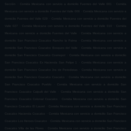
.
.
Sección
Comida Mexicana con servicio a domicilio Fuentes del Valle 001
Comida
.
Mexicana con servicio a domicilio Fuentes del Valle 006
Comida Mexicana con servicio a
.
domicilio Fuentes del Valle 029
Comida Mexicana con servicio a domicilio Fuentes del
.
.
Valle 027
Comida Mexicana con servicio a domicilio Fuentes del Valle 010
Comida
.
Mexicana con servicio a domicilio Fuentes del Valle
Comida Mexicana con servicio a
.
domicilio San Francisco Coacalco Rancho la Palma
Comida Mexicana con servicio a
.
domicilio San Francisco Coacalco Bosques del Valle
Comida Mexicana con servicio a
.
domicilio San Francisco Coacalco Cosmopol
Comida Mexicana con servicio a domicilio
.
San Francisco Coacalco Ex Hacienda San Felipe 1
Comida Mexicana con servicio a
.
domicilio San Francisco Coacalco 3ra de Periodistas
Comida Mexicana con servicio a
.
domicilio San Francisco Coacalco Coacalco
Comida Mexicana con servicio a domicilio
.
San Francisco Coacalco Pueblo
Comida Mexicana con servicio a domicilio San
.
Francisco Coacalco Calpulli del Valle
Comida Mexicana con servicio a domicilio San
.
Francisco Coacalco Colonial Coacalco
Comida Mexicana con servicio a domicilio San
.
Francisco Coacalco El Laurel
Comida Mexicana con servicio a domicilio San Francisco
.
Coacalco Hacienda Coacalco
Comida Mexicana con servicio a domicilio San Francisco
.
Coacalco Los Heroes Coacalco
Comida Mexicana con servicio a domicilio San Francisco
.
Coacalco Villa de las Flores
Comida Mexicana con servicio a domicilio San Francisco