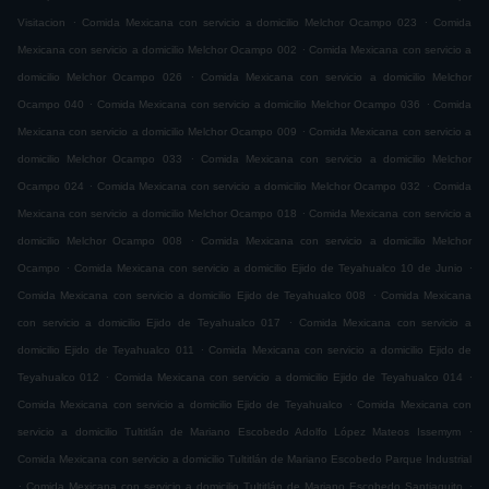
.
.
Visitacion
Comida Mexicana con servicio a domicilio Melchor Ocampo 023
Comida
.
Mexicana con servicio a domicilio Melchor Ocampo 002
Comida Mexicana con servicio a
.
domicilio Melchor Ocampo 026
Comida Mexicana con servicio a domicilio Melchor
.
.
Ocampo 040
Comida Mexicana con servicio a domicilio Melchor Ocampo 036
Comida
.
Mexicana con servicio a domicilio Melchor Ocampo 009
Comida Mexicana con servicio a
.
domicilio Melchor Ocampo 033
Comida Mexicana con servicio a domicilio Melchor
.
.
Ocampo 024
Comida Mexicana con servicio a domicilio Melchor Ocampo 032
Comida
.
Mexicana con servicio a domicilio Melchor Ocampo 018
Comida Mexicana con servicio a
.
domicilio Melchor Ocampo 008
Comida Mexicana con servicio a domicilio Melchor
.
.
Ocampo
Comida Mexicana con servicio a domicilio Ejido de Teyahualco 10 de Junio
.
Comida Mexicana con servicio a domicilio Ejido de Teyahualco 008
Comida Mexicana
.
con servicio a domicilio Ejido de Teyahualco 017
Comida Mexicana con servicio a
.
domicilio Ejido de Teyahualco 011
Comida Mexicana con servicio a domicilio Ejido de
.
.
Teyahualco 012
Comida Mexicana con servicio a domicilio Ejido de Teyahualco 014
.
Comida Mexicana con servicio a domicilio Ejido de Teyahualco
Comida Mexicana con
.
servicio a domicilio Tultitlán de Mariano Escobedo Adolfo López Mateos Issemym
Comida Mexicana con servicio a domicilio Tultitlán de Mariano Escobedo Parque Industrial
.
.
Comida Mexicana con servicio a domicilio Tultitlán de Mariano Escobedo Santiaguito