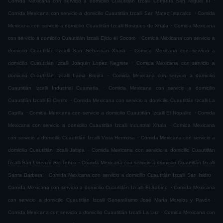
Comida Mexicana con servicio a domicilio Cuautitlán Izcalli Cofradía San Miguel ÌII
.
Comida Mexicana con servicio a domicilio Cuautitlán Izcalli San Mateo Ixtacalco
Comida
.
Mexicana con servicio a domicilio Cuautitlán Izcalli Bosques de Xhala
Comida Mexicana
.
con servicio a domicilio Cuautitlán Izcalli Ejido el Socoro
Comida Mexicana con servicio a
.
domicilio Cuautitlán Izcalli San Sebastian Xhala
Comida Mexicana con servicio a
.
domicilio Cuautitlán Izcalli Joaquin Lopez Negrete
Comida Mexicana con servicio a
.
domicilio Cuautitlán Izcalli Loma Bonita
Comida Mexicana con servicio a domicilio
.
Cuautitlán Izcalli Industrial Cuamatla
Comida Mexicana con servicio a domicilio
.
Cuautitlán Izcalli El Cerrito
Comida Mexicana con servicio a domicilio Cuautitlán Izcalli La
.
.
Capilla
Comida Mexicana con servicio a domicilio Cuautitlán Izcalli El Nopalito
Comida
.
Mexicana con servicio a domicilio Cuautitlán Izcalli Industrial Xhala
Comida Mexicana
.
con servicio a domicilio Cuautitlán Izcalli Vista Hermosa
Comida Mexicana con servicio a
.
domicilio Cuautitlán Izcalli Jaltipa
Comida Mexicana con servicio a domicilio Cuautitlán
.
Izcalli San Lorenzo Rio Tenco
Comida Mexicana con servicio a domicilio Cuautitlán Izcalli
.
.
Santa Barbara
Comida Mexicana con servicio a domicilio Cuautitlán Izcalli San Isidro
.
Comida Mexicana con servicio a domicilio Cuautitlán Izcalli El Sabino
Comida Mexicana
.
con servicio a domicilio Cuautitlán Izcalli Generalísimo José María Morelos y Pavón
.
Comida Mexicana con servicio a domicilio Cuautitlán Izcalli La Luz
Comida Mexicana con