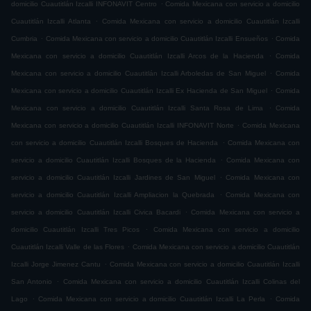
.
domicilio Cuautitlán Izcalli INFONAVIT Centro
Comida Mexicana con servicio a domicilio
.
Cuautitlán Izcalli Atlanta
Comida Mexicana con servicio a domicilio Cuautitlán Izcalli
.
.
Cumbria
Comida Mexicana con servicio a domicilio Cuautitlán Izcalli Ensueños
Comida
.
Mexicana con servicio a domicilio Cuautitlán Izcalli Arcos de la Hacienda
Comida
.
Mexicana con servicio a domicilio Cuautitlán Izcalli Arboledas de San Miguel
Comida
.
Mexicana con servicio a domicilio Cuautitlán Izcalli Ex Hacienda de San Miguel
Comida
.
Mexicana con servicio a domicilio Cuautitlán Izcalli Santa Rosa de Lima
Comida
.
Mexicana con servicio a domicilio Cuautitlán Izcalli INFONAVIT Norte
Comida Mexicana
.
con servicio a domicilio Cuautitlán Izcalli Bosques de Hacienda
Comida Mexicana con
.
servicio a domicilio Cuautitlán Izcalli Bosques de la Hacienda
Comida Mexicana con
.
servicio a domicilio Cuautitlán Izcalli Jardines de San Miguel
Comida Mexicana con
.
servicio a domicilio Cuautitlán Izcalli Ampliacion la Quebrada
Comida Mexicana con
.
servicio a domicilio Cuautitlán Izcalli Civica Bacardi
Comida Mexicana con servicio a
.
domicilio Cuautitlán Izcalli Tres Picos
Comida Mexicana con servicio a domicilio
.
Cuautitlán Izcalli Valle de las Flores
Comida Mexicana con servicio a domicilio Cuautitlán
.
Izcalli Jorge Jimenez Cantu
Comida Mexicana con servicio a domicilio Cuautitlán Izcalli
.
San Antonio
Comida Mexicana con servicio a domicilio Cuautitlán Izcalli Colinas del
.
.
Lago
Comida Mexicana con servicio a domicilio Cuautitlán Izcalli La Perla
Comida