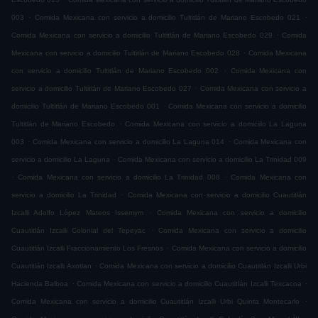
.
.
003
Comida Mexicana con servicio a domicilio Tultitlán de Mariano Escobedo 021
.
Comida Mexicana con servicio a domicilio Tultitlán de Mariano Escobedo 029
Comida
.
Mexicana con servicio a domicilio Tultitlán de Mariano Escobedo 028
Comida Mexicana
.
con servicio a domicilio Tultitlán de Mariano Escobedo 002
Comida Mexicana con
.
servicio a domicilio Tultitlán de Mariano Escobedo 027
Comida Mexicana con servicio a
.
domicilio Tultitlán de Mariano Escobedo 001
Comida Mexicana con servicio a domicilio
.
Tultitlán de Mariano Escobedo
Comida Mexicana con servicio a domicilio La Laguna
.
.
003
Comida Mexicana con servicio a domicilio La Laguna 014
Comida Mexicana con
.
servicio a domicilio La Laguna
Comida Mexicana con servicio a domicilio La Trinidad 009
.
.
Comida Mexicana con servicio a domicilio La Trinidad 008
Comida Mexicana con
.
servicio a domicilio La Trinidad
Comida Mexicana con servicio a domicilio Cuautitlán
.
Izcalli Adolfo López Mateos Issemym
Comida Mexicana con servicio a domicilio
.
Cuautitlán Izcalli Colonial del Tepeyac
Comida Mexicana con servicio a domicilio
.
Cuautitlán Izcalli Fraccionamiento Los Fresnos
Comida Mexicana con servicio a domicilio
.
Cuautitlán Izcalli Axotlan
Comida Mexicana con servicio a domicilio Cuautitlán Izcalli Urbi
.
.
Hacienda Balboa
Comida Mexicana con servicio a domicilio Cuautitlán Izcalli Texcacoa
.
Comida Mexicana con servicio a domicilio Cuautitlán Izcalli Urbi Quinta Montecarlo
.