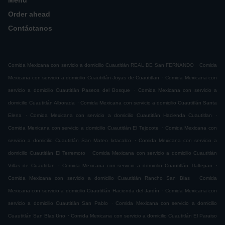
Menú
Order ahead
Contáctanos
.
Comida Mexicana con servicio a domicilio Cuautitlán REAL DE San FERNANDO
Comida
.
Mexicana con servicio a domicilio Cuautitlán Joyas de Cuautitlan
Comida Mexicana con
.
servicio a domicilio Cuautitlán Paseos del Bosque
Comida Mexicana con servicio a
.
domicilio Cuautitlán Alborada
Comida Mexicana con servicio a domicilio Cuautitlán Santa
.
.
Elena
Comida Mexicana con servicio a domicilio Cuautitlán Hacienda Cuautitlan
.
Comida Mexicana con servicio a domicilio Cuautitlán El Tejocote
Comida Mexicana con
.
servicio a domicilio Cuautitlán San Mateo Ixtacalco
Comida Mexicana con servicio a
.
domicilio Cuautitlán El Terremoto
Comida Mexicana con servicio a domicilio Cuautitlán
.
.
Villas de Cuautitlan
Comida Mexicana con servicio a domicilio Cuautitlán Tlaltepan
.
Comida Mexicana con servicio a domicilio Cuautitlán Rancho San Blas
Comida
.
Mexicana con servicio a domicilio Cuautitlán Hacienda del Jardín
Comida Mexicana con
.
servicio a domicilio Cuautitlán San Pablo
Comida Mexicana con servicio a domicilio
.
Cuautitlán San Blas Uno
Comida Mexicana con servicio a domicilio Cuautitlán El Paraiso