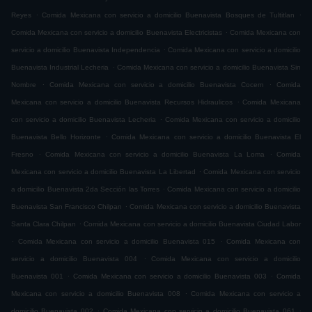
.
.
Reyes
Comida Mexicana con servicio a domicilio Buenavista Bosques de Tultitlan
.
Comida Mexicana con servicio a domicilio Buenavista Electricistas
Comida Mexicana con
.
servicio a domicilio Buenavista Independencia
Comida Mexicana con servicio a domicilio
.
Buenavista Industrial Lecheria
Comida Mexicana con servicio a domicilio Buenavista Sin
.
.
Nombre
Comida Mexicana con servicio a domicilio Buenavista Cocem
Comida
.
Mexicana con servicio a domicilio Buenavista Recursos Hidraulicos
Comida Mexicana
.
con servicio a domicilio Buenavista Lecheria
Comida Mexicana con servicio a domicilio
.
Buenavista Bello Horizonte
Comida Mexicana con servicio a domicilio Buenavista El
.
.
Fresno
Comida Mexicana con servicio a domicilio Buenavista La Loma
Comida
.
Mexicana con servicio a domicilio Buenavista La Libertad
Comida Mexicana con servicio
.
a domicilio Buenavista 2da Sección las Torres
Comida Mexicana con servicio a domicilio
.
Buenavista San Francisco Chilpan
Comida Mexicana con servicio a domicilio Buenavista
.
Santa Clara Chilpan
Comida Mexicana con servicio a domicilio Buenavista Ciudad Labor
.
.
Comida Mexicana con servicio a domicilio Buenavista 015
Comida Mexicana con
.
servicio a domicilio Buenavista 004
Comida Mexicana con servicio a domicilio
.
.
Buenavista 001
Comida Mexicana con servicio a domicilio Buenavista 003
Comida
.
Mexicana con servicio a domicilio Buenavista 008
Comida Mexicana con servicio a
.
.
domicilio Buenavista 002
Comida Mexicana con servicio a domicilio Buenavista 061