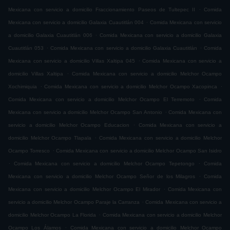
.
Mexicana con servicio a domicilio Fraccionamiento Paseos de Tultepec II
Comida
.
Mexicana con servicio a domicilio Galaxia Cuautitlán 004
Comida Mexicana con servicio
.
a domicilio Galaxia Cuautitlán 006
Comida Mexicana con servicio a domicilio Galaxia
.
.
Cuautitlán 053
Comida Mexicana con servicio a domicilio Galaxia Cuautitlán
Comida
.
Mexicana con servicio a domicilio Villas Xaltipa 045
Comida Mexicana con servicio a
.
domicilio Villas Xaltipa
Comida Mexicana con servicio a domicilio Melchor Ocampo
.
.
Xochimiquia
Comida Mexicana con servicio a domicilio Melchor Ocampo Xacopinca
.
Comida Mexicana con servicio a domicilio Melchor Ocampo El Terremoto
Comida
.
Mexicana con servicio a domicilio Melchor Ocampo San Antonio
Comida Mexicana con
.
servicio a domicilio Melchor Ocampo Educacion
Comida Mexicana con servicio a
.
domicilio Melchor Ocampo Tlapala
Comida Mexicana con servicio a domicilio Melchor
.
Ocampo Torresco
Comida Mexicana con servicio a domicilio Melchor Ocampo San Isidro
.
.
Comida Mexicana con servicio a domicilio Melchor Ocampo Tepetongo
Comida
.
Mexicana con servicio a domicilio Melchor Ocampo Señor de los Milagros
Comida
.
Mexicana con servicio a domicilio Melchor Ocampo El Mirador
Comida Mexicana con
.
servicio a domicilio Melchor Ocampo Paraje la Carranza
Comida Mexicana con servicio a
.
domicilio Melchor Ocampo La Florida
Comida Mexicana con servicio a domicilio Melchor
.
Ocampo Los Álamos
Comida Mexicana con servicio a domicilio Melchor Ocampo