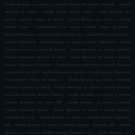
.
Comida Mexicana con servicio a domicilio Tultepec San Antonio Xahuento
Comida
.
Mexicana con servicio a domicilio Tultepec Vicente Suarez
Comida Mexicana con
.
servicio a domicilio Tultepec los Fresnos
Comida Mexicana con servicio a domicilio
.
.
Tultepec Fresnos
Comida Mexicana con servicio a domicilio Tultepec Las Brisas
.
Comida Mexicana con servicio a domicilio Tultepec 001
Comida Mexicana con servicio a
.
.
domicilio Tultepec 006
Comida Mexicana con servicio a domicilio Tultepec 002
Comida
.
Mexicana con servicio a domicilio Tultepec
Comida Mexicana con servicio a domicilio
.
Santiago Teyahualco Hacienda del Jardín
Comida Mexicana con servicio a domicilio
.
Santiago Teyahualco El Bosque
Comida Mexicana con servicio a domicilio Santiago
.
Teyahualco 10 de Junio
Comida Mexicana con servicio a domicilio Santiago Teyahualco
.
Fraccionamiento Paseos de Tultepec II
Comida Mexicana con servicio a domicilio
.
Santiago Teyahualco El Dorado
Comida Mexicana con servicio a domicilio Santiago
.
Teyahualco Hacienda Real de Tultepec
Comida Mexicana con servicio a domicilio
.
Santiago Teyahualco San Pablo CTM
Comida Mexicana con servicio a domicilio
.
Santiago Teyahualco Asturias
Comida Mexicana con servicio a domicilio Santiago
.
Teyahualco El Laurel
Comida Mexicana con servicio a domicilio Santiago Teyahualco
.
.
008
Comida Mexicana con servicio a domicilio Santiago Teyahualco 002
Comida
.
Mexicana con servicio a domicilio Santiago Teyahualco 010
Comida Mexicana con