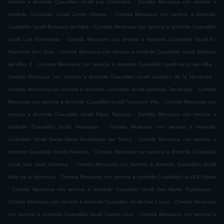
.
servicio a domicilio Cuautitlán Izcalli Las Conchitas
Comida Mexicana con servicio a
.
domicilio Cuautitlán Izcalli Centro Urbano
Comida Mexicana con servicio a domicilio
.
Cuautitlán Izcalli Bosques del Alba
Comida Mexicana con servicio a domicilio Cuautitlán
.
Izcalli Luis Echeverria
Comida Mexicana con servicio a domicilio Cuautitlán Izcalli Ex
.
Hacienda San Jose
Comida Mexicana con servicio a domicilio Cuautitlán Izcalli Jardines
.
.
del Alba 2
Comida Mexicana con servicio a domicilio Cuautitlán Izcalli Arcos del Alba
.
Comida Mexicana con servicio a domicilio Cuautitlán Izcalli Jardines de la Hacienda
.
Comida Mexicana con servicio a domicilio Cuautitlán Izcalli Santiago Tepalcapa
Comida
.
Mexicana con servicio a domicilio Cuautitlán Izcalli Francisco Villa
Comida Mexicana con
.
servicio a domicilio Cuautitlán Izcalli Plaza Tepeyac
Comida Mexicana con servicio a
.
domicilio Cuautitlán Izcalli Tepalcapa
Comida Mexicana con servicio a domicilio
.
Cuautitlán Izcalli Santa Maria Guadalupe las Torres
Comida Mexicana con servicio a
.
domicilio Cuautitlán Izcalli Privanza
Comida Mexicana con servicio a domicilio Cuautitlán
.
Izcalli San Juan Atlamica
Comida Mexicana con servicio a domicilio Cuautitlán Izcalli
.
Valle de la Hacienda
Comida Mexicana con servicio a domicilio Cuautitlán Izcalli El Rosal
.
.
Comida Mexicana con servicio a domicilio Cuautitlán Izcalli San Martin Tepetlixpan
.
Comida Mexicana con servicio a domicilio Cuautitlán Izcalli San Lucas
Comida Mexicana
.
con servicio a domicilio Cuautitlán Izcalli Campo Uno
Comida Mexicana con servicio a