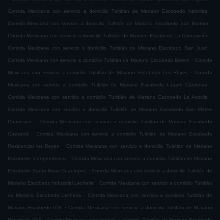
.
Comida Mexicana con servicio a domicilio Tultitlán de Mariano Escobedo Nativitas
.
Comida Mexicana con servicio a domicilio Tultitlán de Mariano Escobedo San Bartolo
.
Comida Mexicana con servicio a domicilio Tultitlán de Mariano Escobedo La Concepción
.
Comida Mexicana con servicio a domicilio Tultitlán de Mariano Escobedo San Juan
.
Comida Mexicana con servicio a domicilio Tultitlán de Mariano Escobedo Belem
Comida
.
Mexicana con servicio a domicilio Tultitlán de Mariano Escobedo Los Reyes
Comida
.
Mexicana con servicio a domicilio Tultitlán de Mariano Escobedo Lázaro Cárdenas
.
Comida Mexicana con servicio a domicilio Tultitlán de Mariano Escobedo La Acocila
Comida Mexicana con servicio a domicilio Tultitlán de Mariano Escobedo San Mateo
.
Cuautepec
Comida Mexicana con servicio a domicilio Tultitlán de Mariano Escobedo
.
Cueyamil
Comida Mexicana con servicio a domicilio Tultitlán de Mariano Escobedo
.
Residencial los Reyes
Comida Mexicana con servicio a domicilio Tultitlán de Mariano
.
Escobedo Independencia
Comida Mexicana con servicio a domicilio Tultitlán de Mariano
.
Escobedo Santa Maria Cuautepec
Comida Mexicana con servicio a domicilio Tultitlán de
.
Mariano Escobedo Industrial Lecheria
Comida Mexicana con servicio a domicilio Tultitlán
.
de Mariano Escobedo Lecheria
Comida Mexicana con servicio a domicilio Tultitlán de
.
Mariano Escobedo 018
Comida Mexicana con servicio a domicilio Tultitlán de Mariano
.
Escobedo 015
Comida Mexicana con servicio a domicilio Tultitlán de Mariano Escobedo