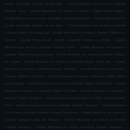
.
servicio a domicilio Tultepec El Quemado
Comida Mexicana con servicio a domicilio
.
.
Tultepec Oxtoc
Comida Mexicana con servicio a domicilio Tultepec Santa Isabel
.
Comida Mexicana con servicio a domicilio Tultepec San Martin
Comida Mexicana con
.
servicio a domicilio Tultepec 10 de Junio
Comida Mexicana con servicio a domicilio
.
Tultepec Jardines de Santa Cruz
Comida Mexicana con servicio a domicilio Tultepec La
.
.
Cantera
Comida Mexicana con servicio a domicilio Tultepec La Morita
Comida
.
Mexicana con servicio a domicilio Tultepec Centro
Comida Mexicana con servicio a
.
domicilio Tultepec Parque Industrial
Comida Mexicana con servicio a domicilio Tultepec
.
.
La Cañada
Comida Mexicana con servicio a domicilio Tultepec Santa Rita
Comida
.
Mexicana con servicio a domicilio Tultepec Tepetlixco
Comida Mexicana con servicio a
.
domicilio Tultepec La Piedad
Comida Mexicana con servicio a domicilio Tultepec Barrio
.
.
de Guadalupe
Comida Mexicana con servicio a domicilio Tultepec San Rafael
Comida
.
Mexicana con servicio a domicilio Tultepec La Palma
Comida Mexicana con servicio a
.
domicilio Tultepec El Mirador
Comida Mexicana con servicio a domicilio Tultepec Amado
.
.
Nervo
Comida Mexicana con servicio a domicilio Tultepec Trigotenco
Comida Mexicana
.
con servicio a domicilio Tultepec Santiago Teyahualco
Comida Mexicana con servicio a
.
domicilio Tultepec Lomas de Tultepec
Comida Mexicana con servicio a domicilio
.
.
Tultepec Xacopinca
Comida Mexicana con servicio a domicilio Tultepec Tlamelaca