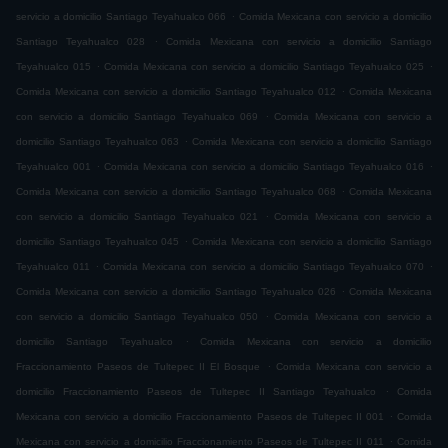
.
servicio a domicilio Santiago Teyahualco 066
Comida Mexicana con servicio a domicilio
.
Santiago Teyahualco 028
Comida Mexicana con servicio a domicilio Santiago
.
.
Teyahualco 015
Comida Mexicana con servicio a domicilio Santiago Teyahualco 025
.
Comida Mexicana con servicio a domicilio Santiago Teyahualco 012
Comida Mexicana
.
con servicio a domicilio Santiago Teyahualco 069
Comida Mexicana con servicio a
.
domicilio Santiago Teyahualco 063
Comida Mexicana con servicio a domicilio Santiago
.
.
Teyahualco 001
Comida Mexicana con servicio a domicilio Santiago Teyahualco 016
.
Comida Mexicana con servicio a domicilio Santiago Teyahualco 068
Comida Mexicana
.
con servicio a domicilio Santiago Teyahualco 021
Comida Mexicana con servicio a
.
domicilio Santiago Teyahualco 045
Comida Mexicana con servicio a domicilio Santiago
.
.
Teyahualco 011
Comida Mexicana con servicio a domicilio Santiago Teyahualco 070
.
Comida Mexicana con servicio a domicilio Santiago Teyahualco 026
Comida Mexicana
.
con servicio a domicilio Santiago Teyahualco 050
Comida Mexicana con servicio a
.
domicilio Santiago Teyahualco
Comida Mexicana con servicio a domicilio
.
Fraccionamiento Paseos de Tultepec II El Bosque
Comida Mexicana con servicio a
.
domicilio Fraccionamiento Paseos de Tultepec II Santiago Teyahualco
Comida
.
Mexicana con servicio a domicilio Fraccionamiento Paseos de Tultepec II 001
Comida
.
Mexicana con servicio a domicilio Fraccionamiento Paseos de Tultepec II 011
Comida