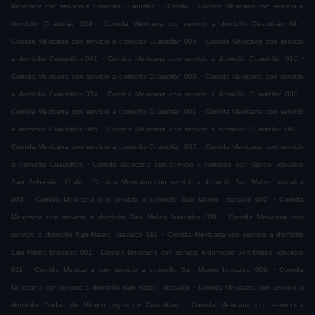
.
Mexicana con servicio a domicilio Cuautitlán El Cerrito
Comida Mexicana con servicio a
.
.
domicilio Cuautitlán 029
Comida Mexicana con servicio a domicilio Cuautitlán 49
.
Comida Mexicana con servicio a domicilio Cuautitlán 005
Comida Mexicana con servicio
.
.
a domicilio Cuautitlán 041
Comida Mexicana con servicio a domicilio Cuautitlán 010
.
Comida Mexicana con servicio a domicilio Cuautitlán 003
Comida Mexicana con servicio
.
.
a domicilio Cuautitlán 034
Comida Mexicana con servicio a domicilio Cuautitlán 008
.
Comida Mexicana con servicio a domicilio Cuautitlán 001
Comida Mexicana con servicio
.
.
a domicilio Cuautitlán 065
Comida Mexicana con servicio a domicilio Cuautitlán 063
.
Comida Mexicana con servicio a domicilio Cuautitlán 037
Comida Mexicana con servicio
.
a domicilio Cuautitlán
Comida Mexicana con servicio a domicilio San Mateo Ixtacalco
.
San Sebastian Xhala
Comida Mexicana con servicio a domicilio San Mateo Ixtacalco
.
.
003
Comida Mexicana con servicio a domicilio San Mateo Ixtacalco 002
Comida
.
Mexicana con servicio a domicilio San Mateo Ixtacalco 009
Comida Mexicana con
.
servicio a domicilio San Mateo Ixtacalco 010
Comida Mexicana con servicio a domicilio
.
San Mateo Ixtacalco 001
Comida Mexicana con servicio a domicilio San Mateo Ixtacalco
.
.
011
Comida Mexicana con servicio a domicilio San Mateo Ixtacalco 006
Comida
.
Mexicana con servicio a domicilio San Mateo Ixtacalco
Comida Mexicana con servicio a
.
domicilio Ciudad de México Joyas de Cuautitlan
Comida Mexicana con servicio a