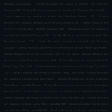
.
Coacalco Zacuauhtitla
Comida Mexicana con servicio a domicilio San Francisco
.
.
Coacalco 004
Comida Mexicana con servicio a domicilio San Francisco Coacalco 001
.
Comida Mexicana con servicio a domicilio San Francisco Coacalco 029
Comida
.
Mexicana con servicio a domicilio San Francisco Coacalco 065
Comida Mexicana con
.
servicio a domicilio San Francisco Coacalco 010
Comida Mexicana con servicio a
.
domicilio San Francisco Coacalco 003
Comida Mexicana con servicio a domicilio San
.
Francisco Coacalco 073
Comida Mexicana con servicio a domicilio San Francisco
.
.
Coacalco
Comida Mexicana con servicio a domicilio Barrio de San Martín San Martin
.
Comida Mexicana con servicio a domicilio Barrio de San Martín
Comida Mexicana con
.
servicio a domicilio Coacalco de Berriozabal
Comida Mexicana con servicio a domicilio
.
Paraje Trigo Tenco 009
Comida Mexicana con servicio a domicilio Paraje Trigo Tenco
.
.
010
Comida Mexicana con servicio a domicilio Paraje Trigo Tenco
Comida Mexicana
.
con servicio a domicilio Ejido San Pablito
Comida Mexicana con servicio a domicilio
.
Santa María Huecatitla Morelos
Comida Mexicana con servicio a domicilio Santa María
.
.
Huecatitla 011
Comida Mexicana con servicio a domicilio Santa María Huecatitla 024
.
Comida Mexicana con servicio a domicilio Santa María Huecatitla 026
Comida Mexicana
.
con servicio a domicilio Santa María Huecatitla 010
Comida Mexicana con servicio a
.
domicilio Santa María Huecatitla 005
Comida Mexicana con servicio a domicilio Santa