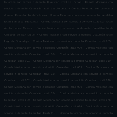
.
Mexicana con servicio a domicilio Cuautitlán Izcalli La Piedad
Comida Mexicana con
.
servicio a domicilio Cuautitlán Izcalli Las Auroritas
Comida Mexicana con servicio a
.
domicilio Cuautitlán Izcalli Bellavista
Comida Mexicana con servicio a domicilio Cuautitlán
.
Izcalli San Jose Buenavista
Comida Mexicana con servicio a domicilio Cuautitlán Izcalli
.
Adolfo Lopez Mateos
Comida Mexicana con servicio a domicilio Cuautitlán Izcalli
.
Claustros de San Miguel
Comida Mexicana con servicio a domicilio Cuautitlán Izcalli
.
.
Lago de Guadalupe
Comida Mexicana con servicio a domicilio Cuautitlán Izcalli 005
.
Comida Mexicana con servicio a domicilio Cuautitlán Izcalli 006
Comida Mexicana con
.
servicio a domicilio Cuautitlán Izcalli 004
Comida Mexicana con servicio a domicilio
.
.
Cuautitlán Izcalli 001
Comida Mexicana con servicio a domicilio Cuautitlán Izcalli 010
.
Comida Mexicana con servicio a domicilio Cuautitlán Izcalli 003
Comida Mexicana con
.
servicio a domicilio Cuautitlán Izcalli 024
Comida Mexicana con servicio a domicilio
.
.
Cuautitlán Izcalli 002
Comida Mexicana con servicio a domicilio Cuautitlán Izcalli 029
.
Comida Mexicana con servicio a domicilio Cuautitlán Izcalli 026
Comida Mexicana con
.
servicio a domicilio Cuautitlán Izcalli 054
Comida Mexicana con servicio a domicilio
.
.
Cuautitlán Izcalli 039
Comida Mexicana con servicio a domicilio Cuautitlán Izcalli 076
.
Comida Mexicana con servicio a domicilio Cuautitlán Izcalli 079
Comida Mexicana con
.
servicio a domicilio Cuautitlán Izcalli 110
Comida Mexicana con servicio a domicilio