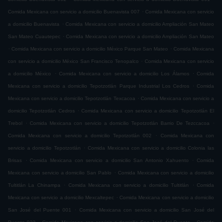
.
Comida Mexicana con servicio a domicilio Buenavista 007
Comida Mexicana con servicio
.
a domicilio Buenavista
Comida Mexicana con servicio a domicilio Ampliación San Mateo
.
San Mateo Cuautepec
Comida Mexicana con servicio a domicilio Ampliación San Mateo
.
.
Comida Mexicana con servicio a domicilio México Parque San Mateo
Comida Mexicana
.
con servicio a domicilio México San Francisco Tenopalco
Comida Mexicana con servicio
.
.
a domicilio México
Comida Mexicana con servicio a domicilio Los Álamos
Comida
.
Mexicana con servicio a domicilio Tepotzotlán Parque Industrial Los Cedros
Comida
.
Mexicana con servicio a domicilio Tepotzotlán Texcacoa
Comida Mexicana con servicio a
.
domicilio Tepotzotlán Cedros
Comida Mexicana con servicio a domicilio Tepotzotlán El
.
.
Trebol
Comida Mexicana con servicio a domicilio Tepotzotlán Barrio De Tezccacoa
.
Comida Mexicana con servicio a domicilio Tepotzotlán 002
Comida Mexicana con
.
servicio a domicilio Tepotzotlán
Comida Mexicana con servicio a domicilio Colonia las
.
.
Brisas
Comida Mexicana con servicio a domicilio San Antonio Xahuento
Comida
.
Mexicana con servicio a domicilio San Pablo
Comida Mexicana con servicio a domicilio
.
.
Tultitlán La Chinampa
Comida Mexicana con servicio a domicilio Tultitlán
Comida
.
Mexicana con servicio a domicilio Mexcaltepec
Comida Mexicana con servicio a domicilio
.
San José del Puente 001
Comida Mexicana con servicio a domicilio San José del
.
.