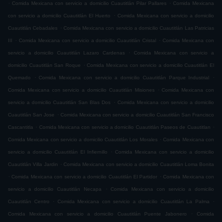
.
.
Comida Mexicana con servicio a domicilio Cuautitlán Pilar Pallares
Comida Mexicana
.
con servicio a domicilio Cuautitlán El Huerto
Comida Mexicana con servicio a domicilio
.
Cuautitlán Cebadales
Comida Mexicana con servicio a domicilio Cuautitlán Las Patricias
.
.
III
Comida Mexicana con servicio a domicilio Cuautitlán Cristal
Comida Mexicana con
.
servicio a domicilio Cuautitlán Lazaro Cardenas
Comida Mexicana con servicio a
.
domicilio Cuautitlán San Roque
Comida Mexicana con servicio a domicilio Cuautitlán El
.
.
Quemado
Comida Mexicana con servicio a domicilio Cuautitlán Parque Industrial
.
Comida Mexicana con servicio a domicilio Cuautitlán Misiones
Comida Mexicana con
.
servicio a domicilio Cuautitlán San Blas Dos
Comida Mexicana con servicio a domicilio
.
Cuautitlán San Jose
Comida Mexicana con servicio a domicilio Cuautitlán San Francisco
.
.
Cascantitla
Comida Mexicana con servicio a domicilio Cuautitlán Paseos de Cuautitlan
.
Comida Mexicana con servicio a domicilio Cuautitlán Los Morales
Comida Mexicana con
.
servicio a domicilio Cuautitlán El Infiernillo
Comida Mexicana con servicio a domicilio
.
Cuautitlán Villa Jardin
Comida Mexicana con servicio a domicilio Cuautitlán Loma Bonita
.
.
Comida Mexicana con servicio a domicilio Cuautitlán El Partidor
Comida Mexicana con
.
servicio a domicilio Cuautitlán Necapa
Comida Mexicana con servicio a domicilio
.
.
Cuautitlán Centro
Comida Mexicana con servicio a domicilio Cuautitlán La Palma
.
Comida Mexicana con servicio a domicilio Cuautitlán Puente Jabonero
Comida