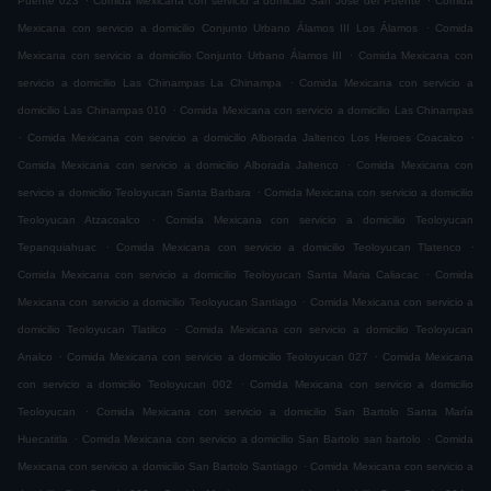
Puente 023
Comida Mexicana con servicio a domicilio San José del Puente
Comida
.
Mexicana con servicio a domicilio Conjunto Urbano Álamos III Los Álamos
Comida
.
Mexicana con servicio a domicilio Conjunto Urbano Álamos III
Comida Mexicana con
.
servicio a domicilio Las Chinampas La Chinampa
Comida Mexicana con servicio a
.
domicilio Las Chinampas 010
Comida Mexicana con servicio a domicilio Las Chinampas
.
.
Comida Mexicana con servicio a domicilio Alborada Jaltenco Los Heroes Coacalco
.
Comida Mexicana con servicio a domicilio Alborada Jaltenco
Comida Mexicana con
.
servicio a domicilio Teoloyucan Santa Barbara
Comida Mexicana con servicio a domicilio
.
Teoloyucan Atzacoalco
Comida Mexicana con servicio a domicilio Teoloyucan
.
.
Tepanquiahuac
Comida Mexicana con servicio a domicilio Teoloyucan Tlatenco
.
Comida Mexicana con servicio a domicilio Teoloyucan Santa Maria Caliacac
Comida
.
Mexicana con servicio a domicilio Teoloyucan Santiago
Comida Mexicana con servicio a
.
domicilio Teoloyucan Tlatilco
Comida Mexicana con servicio a domicilio Teoloyucan
.
.
Analco
Comida Mexicana con servicio a domicilio Teoloyucan 027
Comida Mexicana
.
con servicio a domicilio Teoloyucan 002
Comida Mexicana con servicio a domicilio
.
Teoloyucan
Comida Mexicana con servicio a domicilio San Bartolo Santa María
.
.
Huecatitla
Comida Mexicana con servicio a domicilio San Bartolo san bartolo
Comida
.
Mexicana con servicio a domicilio San Bartolo Santiago
Comida Mexicana con servicio a
.
.