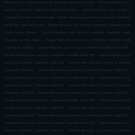
.
Mexicana con servicio a domicilio Cuautitlán Izcalli La Piedad
Comida Mexicana con
.
servicio a domicilio Cuautitlán Izcalli Las Auroritas
Comida Mexicana con servicio a
.
domicilio Cuautitlán Izcalli Bellavista
Comida Mexicana con servicio a domicilio Cuautitlán
.
Izcalli San Jose Buenavista
Comida Mexicana con servicio a domicilio Cuautitlán Izcalli
.
Adolfo Lopez Mateos
Comida Mexicana con servicio a domicilio Cuautitlán Izcalli
.
Claustros de San Miguel
Comida Mexicana con servicio a domicilio Cuautitlán Izcalli
.
.
Lago de Guadalupe
Comida Mexicana con servicio a domicilio Cuautitlán Izcalli 005
.
Comida Mexicana con servicio a domicilio Cuautitlán Izcalli 006
Comida Mexicana con
.
servicio a domicilio Cuautitlán Izcalli 004
Comida Mexicana con servicio a domicilio
.
.
Cuautitlán Izcalli 001
Comida Mexicana con servicio a domicilio Cuautitlán Izcalli 010
.
Comida Mexicana con servicio a domicilio Cuautitlán Izcalli 003
Comida Mexicana con
.
servicio a domicilio Cuautitlán Izcalli 024
Comida Mexicana con servicio a domicilio
.
.
Cuautitlán Izcalli 002
Comida Mexicana con servicio a domicilio Cuautitlán Izcalli 029
.
Comida Mexicana con servicio a domicilio Cuautitlán Izcalli 026
Comida Mexicana con
.
servicio a domicilio Cuautitlán Izcalli 054
Comida Mexicana con servicio a domicilio
.
.
Cuautitlán Izcalli 039
Comida Mexicana con servicio a domicilio Cuautitlán Izcalli 076
.
Comida Mexicana con servicio a domicilio Cuautitlán Izcalli 079
Comida Mexicana con
.
servicio a domicilio Cuautitlán Izcalli 110
Comida Mexicana con servicio a domicilio