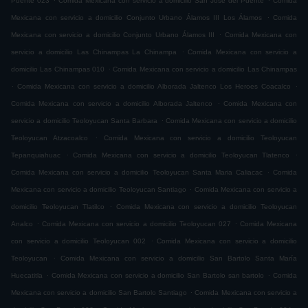
Puente 023
Comida Mexicana con servicio a domicilio San José del Puente
Comida
.
Mexicana con servicio a domicilio Conjunto Urbano Álamos III Los Álamos
Comida
.
Mexicana con servicio a domicilio Conjunto Urbano Álamos III
Comida Mexicana con
.
servicio a domicilio Las Chinampas La Chinampa
Comida Mexicana con servicio a
.
domicilio Las Chinampas 010
Comida Mexicana con servicio a domicilio Las Chinampas
.
.
Comida Mexicana con servicio a domicilio Alborada Jaltenco Los Heroes Coacalco
.
Comida Mexicana con servicio a domicilio Alborada Jaltenco
Comida Mexicana con
.
servicio a domicilio Teoloyucan Santa Barbara
Comida Mexicana con servicio a domicilio
.
Teoloyucan Atzacoalco
Comida Mexicana con servicio a domicilio Teoloyucan
.
.
Tepanquiahuac
Comida Mexicana con servicio a domicilio Teoloyucan Tlatenco
.
Comida Mexicana con servicio a domicilio Teoloyucan Santa Maria Caliacac
Comida
.
Mexicana con servicio a domicilio Teoloyucan Santiago
Comida Mexicana con servicio a
.
domicilio Teoloyucan Tlatilco
Comida Mexicana con servicio a domicilio Teoloyucan
.
.
Analco
Comida Mexicana con servicio a domicilio Teoloyucan 027
Comida Mexicana
.
con servicio a domicilio Teoloyucan 002
Comida Mexicana con servicio a domicilio
.
Teoloyucan
Comida Mexicana con servicio a domicilio San Bartolo Santa María
.
.
Huecatitla
Comida Mexicana con servicio a domicilio San Bartolo san bartolo
Comida
.
Mexicana con servicio a domicilio San Bartolo Santiago
Comida Mexicana con servicio a
.
.