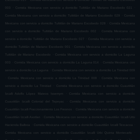
.
.
003
Comida Mexicana con servicio a domicilio Tultitlán de Mariano Escobedo 021
.
Comida Mexicana con servicio a domicilio Tultitlán de Mariano Escobedo 029
Comida
.
Mexicana con servicio a domicilio Tultitlán de Mariano Escobedo 028
Comida Mexicana
.
con servicio a domicilio Tultitlán de Mariano Escobedo 002
Comida Mexicana con
.
servicio a domicilio Tultitlán de Mariano Escobedo 027
Comida Mexicana con servicio a
.
domicilio Tultitlán de Mariano Escobedo 001
Comida Mexicana con servicio a domicilio
.
Tultitlán de Mariano Escobedo
Comida Mexicana con servicio a domicilio La Laguna
.
.
003
Comida Mexicana con servicio a domicilio La Laguna 014
Comida Mexicana con
.
servicio a domicilio La Laguna
Comida Mexicana con servicio a domicilio La Trinidad 009
.
.
Comida Mexicana con servicio a domicilio La Trinidad 008
Comida Mexicana con
.
servicio a domicilio La Trinidad
Comida Mexicana con servicio a domicilio Cuautitlán
.
Izcalli Adolfo López Mateos Issemym
Comida Mexicana con servicio a domicilio
.
Cuautitlán Izcalli Colonial del Tepeyac
Comida Mexicana con servicio a domicilio
.
Cuautitlán Izcalli Fraccionamiento Los Fresnos
Comida Mexicana con servicio a domicilio
.
Cuautitlán Izcalli Axotlan
Comida Mexicana con servicio a domicilio Cuautitlán Izcalli Urbi
.
.
Hacienda Balboa
Comida Mexicana con servicio a domicilio Cuautitlán Izcalli Texcacoa
.
Comida Mexicana con servicio a domicilio Cuautitlán Izcalli Urbi Quinta Montecarlo
.