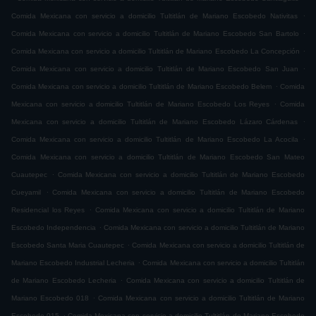
.
Comida Mexicana con servicio a domicilio Tultitlán de Mariano Escobedo Nativitas
.
Comida Mexicana con servicio a domicilio Tultitlán de Mariano Escobedo San Bartolo
.
Comida Mexicana con servicio a domicilio Tultitlán de Mariano Escobedo La Concepción
.
Comida Mexicana con servicio a domicilio Tultitlán de Mariano Escobedo San Juan
.
Comida Mexicana con servicio a domicilio Tultitlán de Mariano Escobedo Belem
Comida
.
Mexicana con servicio a domicilio Tultitlán de Mariano Escobedo Los Reyes
Comida
.
Mexicana con servicio a domicilio Tultitlán de Mariano Escobedo Lázaro Cárdenas
.
Comida Mexicana con servicio a domicilio Tultitlán de Mariano Escobedo La Acocila
Comida Mexicana con servicio a domicilio Tultitlán de Mariano Escobedo San Mateo
.
Cuautepec
Comida Mexicana con servicio a domicilio Tultitlán de Mariano Escobedo
.
Cueyamil
Comida Mexicana con servicio a domicilio Tultitlán de Mariano Escobedo
.
Residencial los Reyes
Comida Mexicana con servicio a domicilio Tultitlán de Mariano
.
Escobedo Independencia
Comida Mexicana con servicio a domicilio Tultitlán de Mariano
.
Escobedo Santa Maria Cuautepec
Comida Mexicana con servicio a domicilio Tultitlán de
.
Mariano Escobedo Industrial Lecheria
Comida Mexicana con servicio a domicilio Tultitlán
.
de Mariano Escobedo Lecheria
Comida Mexicana con servicio a domicilio Tultitlán de
.
Mariano Escobedo 018
Comida Mexicana con servicio a domicilio Tultitlán de Mariano
.
Escobedo 015
Comida Mexicana con servicio a domicilio Tultitlán de Mariano Escobedo