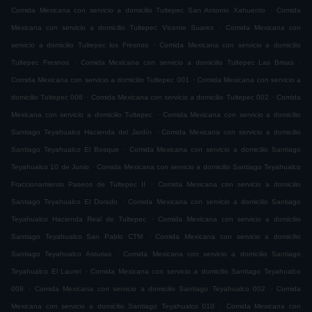
.
Comida Mexicana con servicio a domicilio Tultepec San Antonio Xahuento
Comida
.
Mexicana con servicio a domicilio Tultepec Vicente Suarez
Comida Mexicana con
.
servicio a domicilio Tultepec los Fresnos
Comida Mexicana con servicio a domicilio
.
.
Tultepec Fresnos
Comida Mexicana con servicio a domicilio Tultepec Las Brisas
.
Comida Mexicana con servicio a domicilio Tultepec 001
Comida Mexicana con servicio a
.
.
domicilio Tultepec 006
Comida Mexicana con servicio a domicilio Tultepec 002
Comida
.
Mexicana con servicio a domicilio Tultepec
Comida Mexicana con servicio a domicilio
.
Santiago Teyahualco Hacienda del Jardín
Comida Mexicana con servicio a domicilio
.
Santiago Teyahualco El Bosque
Comida Mexicana con servicio a domicilio Santiago
.
Teyahualco 10 de Junio
Comida Mexicana con servicio a domicilio Santiago Teyahualco
.
Fraccionamiento Paseos de Tultepec II
Comida Mexicana con servicio a domicilio
.
Santiago Teyahualco El Dorado
Comida Mexicana con servicio a domicilio Santiago
.
Teyahualco Hacienda Real de Tultepec
Comida Mexicana con servicio a domicilio
.
Santiago Teyahualco San Pablo CTM
Comida Mexicana con servicio a domicilio
.
Santiago Teyahualco Asturias
Comida Mexicana con servicio a domicilio Santiago
.
Teyahualco El Laurel
Comida Mexicana con servicio a domicilio Santiago Teyahualco
.
.
008
Comida Mexicana con servicio a domicilio Santiago Teyahualco 002
Comida
.
Mexicana con servicio a domicilio Santiago Teyahualco 010
Comida Mexicana con