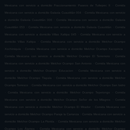
.
Mexicana con servicio a domicilio Fraccionamiento Paseos de Tultepec II
Comida
.
Mexicana con servicio a domicilio Galaxia Cuautitlán 004
Comida Mexicana con servicio
.
a domicilio Galaxia Cuautitlán 006
Comida Mexicana con servicio a domicilio Galaxia
.
.
Cuautitlán 053
Comida Mexicana con servicio a domicilio Galaxia Cuautitlán
Comida
.
Mexicana con servicio a domicilio Villas Xaltipa 045
Comida Mexicana con servicio a
.
domicilio Villas Xaltipa
Comida Mexicana con servicio a domicilio Melchor Ocampo
.
.
Xochimiquia
Comida Mexicana con servicio a domicilio Melchor Ocampo Xacopinca
.
Comida Mexicana con servicio a domicilio Melchor Ocampo El Terremoto
Comida
.
Mexicana con servicio a domicilio Melchor Ocampo San Antonio
Comida Mexicana con
.
servicio a domicilio Melchor Ocampo Educacion
Comida Mexicana con servicio a
.
domicilio Melchor Ocampo Tlapala
Comida Mexicana con servicio a domicilio Melchor
.
Ocampo Torresco
Comida Mexicana con servicio a domicilio Melchor Ocampo San Isidro
.
.
Comida Mexicana con servicio a domicilio Melchor Ocampo Tepetongo
Comida
.
Mexicana con servicio a domicilio Melchor Ocampo Señor de los Milagros
Comida
.
Mexicana con servicio a domicilio Melchor Ocampo El Mirador
Comida Mexicana con
.
servicio a domicilio Melchor Ocampo Paraje la Carranza
Comida Mexicana con servicio a
.
domicilio Melchor Ocampo La Florida
Comida Mexicana con servicio a domicilio Melchor
.
Ocampo Los Álamos
Comida Mexicana con servicio a domicilio Melchor Ocampo