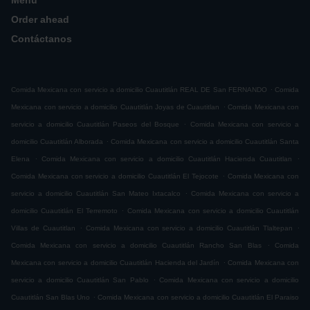
Menú
Order ahead
Contáctanos
.
Comida Mexicana con servicio a domicilio Cuautitlán REAL DE San FERNANDO
Comida
.
Mexicana con servicio a domicilio Cuautitlán Joyas de Cuautitlan
Comida Mexicana con
.
servicio a domicilio Cuautitlán Paseos del Bosque
Comida Mexicana con servicio a
.
domicilio Cuautitlán Alborada
Comida Mexicana con servicio a domicilio Cuautitlán Santa
.
.
Elena
Comida Mexicana con servicio a domicilio Cuautitlán Hacienda Cuautitlan
.
Comida Mexicana con servicio a domicilio Cuautitlán El Tejocote
Comida Mexicana con
.
servicio a domicilio Cuautitlán San Mateo Ixtacalco
Comida Mexicana con servicio a
.
domicilio Cuautitlán El Terremoto
Comida Mexicana con servicio a domicilio Cuautitlán
.
.
Villas de Cuautitlan
Comida Mexicana con servicio a domicilio Cuautitlán Tlaltepan
.
Comida Mexicana con servicio a domicilio Cuautitlán Rancho San Blas
Comida
.
Mexicana con servicio a domicilio Cuautitlán Hacienda del Jardín
Comida Mexicana con
.
servicio a domicilio Cuautitlán San Pablo
Comida Mexicana con servicio a domicilio
.
Cuautitlán San Blas Uno
Comida Mexicana con servicio a domicilio Cuautitlán El Paraiso