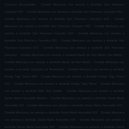
.
Coacalco Zacuauhtitla
Comida Mexicana con servicio a domicilio San Francisco
.
.
Coacalco 004
Comida Mexicana con servicio a domicilio San Francisco Coacalco 001
.
Comida Mexicana con servicio a domicilio San Francisco Coacalco 029
Comida
.
Mexicana con servicio a domicilio San Francisco Coacalco 065
Comida Mexicana con
.
servicio a domicilio San Francisco Coacalco 010
Comida Mexicana con servicio a
.
domicilio San Francisco Coacalco 003
Comida Mexicana con servicio a domicilio San
.
Francisco Coacalco 073
Comida Mexicana con servicio a domicilio San Francisco
.
.
Coacalco
Comida Mexicana con servicio a domicilio Barrio de San Martín San Martin
.
Comida Mexicana con servicio a domicilio Barrio de San Martín
Comida Mexicana con
.
servicio a domicilio Coacalco de Berriozabal
Comida Mexicana con servicio a domicilio
.
Paraje Trigo Tenco 009
Comida Mexicana con servicio a domicilio Paraje Trigo Tenco
.
.
010
Comida Mexicana con servicio a domicilio Paraje Trigo Tenco
Comida Mexicana
.
con servicio a domicilio Ejido San Pablito
Comida Mexicana con servicio a domicilio
.
Santa María Huecatitla Morelos
Comida Mexicana con servicio a domicilio Santa María
.
.
Huecatitla 011
Comida Mexicana con servicio a domicilio Santa María Huecatitla 024
.
Comida Mexicana con servicio a domicilio Santa María Huecatitla 026
Comida Mexicana
.
con servicio a domicilio Santa María Huecatitla 010
Comida Mexicana con servicio a
.
domicilio Santa María Huecatitla 005
Comida Mexicana con servicio a domicilio Santa