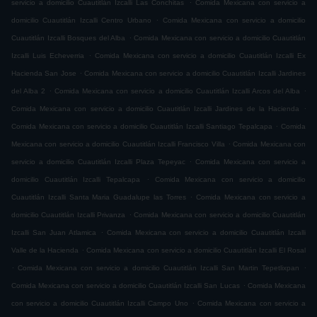
.
servicio a domicilio Cuautitlán Izcalli Las Conchitas
Comida Mexicana con servicio a
.
domicilio Cuautitlán Izcalli Centro Urbano
Comida Mexicana con servicio a domicilio
.
Cuautitlán Izcalli Bosques del Alba
Comida Mexicana con servicio a domicilio Cuautitlán
.
Izcalli Luis Echeverria
Comida Mexicana con servicio a domicilio Cuautitlán Izcalli Ex
.
Hacienda San Jose
Comida Mexicana con servicio a domicilio Cuautitlán Izcalli Jardines
.
.
del Alba 2
Comida Mexicana con servicio a domicilio Cuautitlán Izcalli Arcos del Alba
.
Comida Mexicana con servicio a domicilio Cuautitlán Izcalli Jardines de la Hacienda
.
Comida Mexicana con servicio a domicilio Cuautitlán Izcalli Santiago Tepalcapa
Comida
.
Mexicana con servicio a domicilio Cuautitlán Izcalli Francisco Villa
Comida Mexicana con
.
servicio a domicilio Cuautitlán Izcalli Plaza Tepeyac
Comida Mexicana con servicio a
.
domicilio Cuautitlán Izcalli Tepalcapa
Comida Mexicana con servicio a domicilio
.
Cuautitlán Izcalli Santa Maria Guadalupe las Torres
Comida Mexicana con servicio a
.
domicilio Cuautitlán Izcalli Privanza
Comida Mexicana con servicio a domicilio Cuautitlán
.
Izcalli San Juan Atlamica
Comida Mexicana con servicio a domicilio Cuautitlán Izcalli
.
Valle de la Hacienda
Comida Mexicana con servicio a domicilio Cuautitlán Izcalli El Rosal
.
.
Comida Mexicana con servicio a domicilio Cuautitlán Izcalli San Martin Tepetlixpan
.
Comida Mexicana con servicio a domicilio Cuautitlán Izcalli San Lucas
Comida Mexicana
.
con servicio a domicilio Cuautitlán Izcalli Campo Uno
Comida Mexicana con servicio a