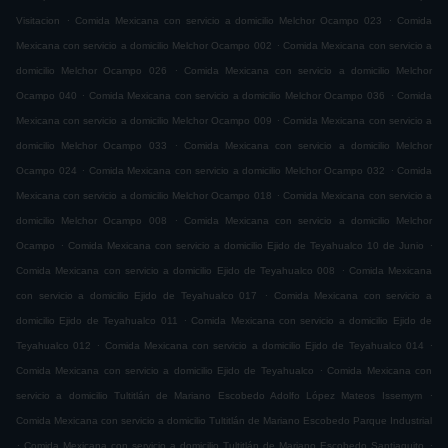
.
.
Visitacion
Comida Mexicana con servicio a domicilio Melchor Ocampo 023
Comida
.
Mexicana con servicio a domicilio Melchor Ocampo 002
Comida Mexicana con servicio a
.
domicilio Melchor Ocampo 026
Comida Mexicana con servicio a domicilio Melchor
.
.
Ocampo 040
Comida Mexicana con servicio a domicilio Melchor Ocampo 036
Comida
.
Mexicana con servicio a domicilio Melchor Ocampo 009
Comida Mexicana con servicio a
.
domicilio Melchor Ocampo 033
Comida Mexicana con servicio a domicilio Melchor
.
.
Ocampo 024
Comida Mexicana con servicio a domicilio Melchor Ocampo 032
Comida
.
Mexicana con servicio a domicilio Melchor Ocampo 018
Comida Mexicana con servicio a
.
domicilio Melchor Ocampo 008
Comida Mexicana con servicio a domicilio Melchor
.
.
Ocampo
Comida Mexicana con servicio a domicilio Ejido de Teyahualco 10 de Junio
.
Comida Mexicana con servicio a domicilio Ejido de Teyahualco 008
Comida Mexicana
.
con servicio a domicilio Ejido de Teyahualco 017
Comida Mexicana con servicio a
.
domicilio Ejido de Teyahualco 011
Comida Mexicana con servicio a domicilio Ejido de
.
.
Teyahualco 012
Comida Mexicana con servicio a domicilio Ejido de Teyahualco 014
.
Comida Mexicana con servicio a domicilio Ejido de Teyahualco
Comida Mexicana con
.
servicio a domicilio Tultitlán de Mariano Escobedo Adolfo López Mateos Issemym
Comida Mexicana con servicio a domicilio Tultitlán de Mariano Escobedo Parque Industrial
.
.
Comida Mexicana con servicio a domicilio Tultitlán de Mariano Escobedo Santiaguito