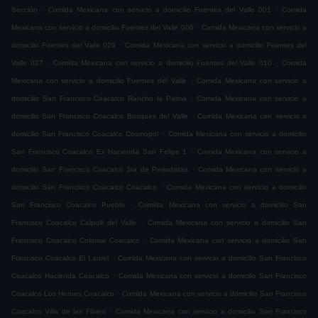
.
.
Sección
Comida Mexicana con servicio a domicilio Fuentes del Valle 001
Comida
.
Mexicana con servicio a domicilio Fuentes del Valle 006
Comida Mexicana con servicio a
.
domicilio Fuentes del Valle 029
Comida Mexicana con servicio a domicilio Fuentes del
.
.
Valle 027
Comida Mexicana con servicio a domicilio Fuentes del Valle 010
Comida
.
Mexicana con servicio a domicilio Fuentes del Valle
Comida Mexicana con servicio a
.
domicilio San Francisco Coacalco Rancho la Palma
Comida Mexicana con servicio a
.
domicilio San Francisco Coacalco Bosques del Valle
Comida Mexicana con servicio a
.
domicilio San Francisco Coacalco Cosmopol
Comida Mexicana con servicio a domicilio
.
San Francisco Coacalco Ex Hacienda San Felipe 1
Comida Mexicana con servicio a
.
domicilio San Francisco Coacalco 3ra de Periodistas
Comida Mexicana con servicio a
.
domicilio San Francisco Coacalco Coacalco
Comida Mexicana con servicio a domicilio
.
San Francisco Coacalco Pueblo
Comida Mexicana con servicio a domicilio San
.
Francisco Coacalco Calpulli del Valle
Comida Mexicana con servicio a domicilio San
.
Francisco Coacalco Colonial Coacalco
Comida Mexicana con servicio a domicilio San
.
Francisco Coacalco El Laurel
Comida Mexicana con servicio a domicilio San Francisco
.
Coacalco Hacienda Coacalco
Comida Mexicana con servicio a domicilio San Francisco
.
Coacalco Los Heroes Coacalco
Comida Mexicana con servicio a domicilio San Francisco
.
Coacalco Villa de las Flores
Comida Mexicana con servicio a domicilio San Francisco