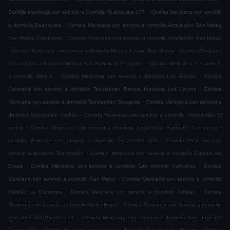
.
Comida Mexicana con servicio a domicilio Buenavista 007
Comida Mexicana con servicio
.
a domicilio Buenavista
Comida Mexicana con servicio a domicilio Ampliación San Mateo
.
San Mateo Cuautepec
Comida Mexicana con servicio a domicilio Ampliación San Mateo
.
.
Comida Mexicana con servicio a domicilio México Parque San Mateo
Comida Mexicana
.
con servicio a domicilio México San Francisco Tenopalco
Comida Mexicana con servicio
.
.
a domicilio México
Comida Mexicana con servicio a domicilio Los Álamos
Comida
.
Mexicana con servicio a domicilio Tepotzotlán Parque Industrial Los Cedros
Comida
.
Mexicana con servicio a domicilio Tepotzotlán Texcacoa
Comida Mexicana con servicio a
.
domicilio Tepotzotlán Cedros
Comida Mexicana con servicio a domicilio Tepotzotlán El
.
.
Trebol
Comida Mexicana con servicio a domicilio Tepotzotlán Barrio De Tezccacoa
.
Comida Mexicana con servicio a domicilio Tepotzotlán 002
Comida Mexicana con
.
servicio a domicilio Tepotzotlán
Comida Mexicana con servicio a domicilio Colonia las
.
.
Brisas
Comida Mexicana con servicio a domicilio San Antonio Xahuento
Comida
.
Mexicana con servicio a domicilio San Pablo
Comida Mexicana con servicio a domicilio
.
.
Tultitlán La Chinampa
Comida Mexicana con servicio a domicilio Tultitlán
Comida
.
Mexicana con servicio a domicilio Mexcaltepec
Comida Mexicana con servicio a domicilio
.
San José del Puente 001
Comida Mexicana con servicio a domicilio San José del
.
.