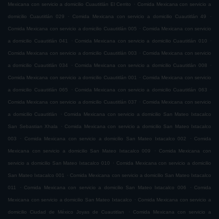
.
Mexicana con servicio a domicilio Cuautitlán El Cerrito
Comida Mexicana con servicio a
.
.
domicilio Cuautitlán 029
Comida Mexicana con servicio a domicilio Cuautitlán 49
.
Comida Mexicana con servicio a domicilio Cuautitlán 005
Comida Mexicana con servicio
.
.
a domicilio Cuautitlán 041
Comida Mexicana con servicio a domicilio Cuautitlán 010
.
Comida Mexicana con servicio a domicilio Cuautitlán 003
Comida Mexicana con servicio
.
.
a domicilio Cuautitlán 034
Comida Mexicana con servicio a domicilio Cuautitlán 008
.
Comida Mexicana con servicio a domicilio Cuautitlán 001
Comida Mexicana con servicio
.
.
a domicilio Cuautitlán 065
Comida Mexicana con servicio a domicilio Cuautitlán 063
.
Comida Mexicana con servicio a domicilio Cuautitlán 037
Comida Mexicana con servicio
.
a domicilio Cuautitlán
Comida Mexicana con servicio a domicilio San Mateo Ixtacalco
.
San Sebastian Xhala
Comida Mexicana con servicio a domicilio San Mateo Ixtacalco
.
.
003
Comida Mexicana con servicio a domicilio San Mateo Ixtacalco 002
Comida
.
Mexicana con servicio a domicilio San Mateo Ixtacalco 009
Comida Mexicana con
.
servicio a domicilio San Mateo Ixtacalco 010
Comida Mexicana con servicio a domicilio
.
San Mateo Ixtacalco 001
Comida Mexicana con servicio a domicilio San Mateo Ixtacalco
.
.
011
Comida Mexicana con servicio a domicilio San Mateo Ixtacalco 006
Comida
.
Mexicana con servicio a domicilio San Mateo Ixtacalco
Comida Mexicana con servicio a
.
domicilio Ciudad de México Joyas de Cuautitlan
Comida Mexicana con servicio a