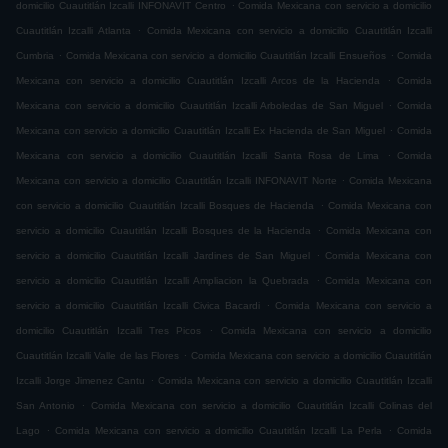
.
domicilio Cuautitlán Izcalli INFONAVIT Centro
Comida Mexicana con servicio a domicilio
.
Cuautitlán Izcalli Atlanta
Comida Mexicana con servicio a domicilio Cuautitlán Izcalli
.
.
Cumbria
Comida Mexicana con servicio a domicilio Cuautitlán Izcalli Ensueños
Comida
.
Mexicana con servicio a domicilio Cuautitlán Izcalli Arcos de la Hacienda
Comida
.
Mexicana con servicio a domicilio Cuautitlán Izcalli Arboledas de San Miguel
Comida
.
Mexicana con servicio a domicilio Cuautitlán Izcalli Ex Hacienda de San Miguel
Comida
.
Mexicana con servicio a domicilio Cuautitlán Izcalli Santa Rosa de Lima
Comida
.
Mexicana con servicio a domicilio Cuautitlán Izcalli INFONAVIT Norte
Comida Mexicana
.
con servicio a domicilio Cuautitlán Izcalli Bosques de Hacienda
Comida Mexicana con
.
servicio a domicilio Cuautitlán Izcalli Bosques de la Hacienda
Comida Mexicana con
.
servicio a domicilio Cuautitlán Izcalli Jardines de San Miguel
Comida Mexicana con
.
servicio a domicilio Cuautitlán Izcalli Ampliacion la Quebrada
Comida Mexicana con
.
servicio a domicilio Cuautitlán Izcalli Civica Bacardi
Comida Mexicana con servicio a
.
domicilio Cuautitlán Izcalli Tres Picos
Comida Mexicana con servicio a domicilio
.
Cuautitlán Izcalli Valle de las Flores
Comida Mexicana con servicio a domicilio Cuautitlán
.
Izcalli Jorge Jimenez Cantu
Comida Mexicana con servicio a domicilio Cuautitlán Izcalli
.
San Antonio
Comida Mexicana con servicio a domicilio Cuautitlán Izcalli Colinas del
.
.
Lago
Comida Mexicana con servicio a domicilio Cuautitlán Izcalli La Perla
Comida