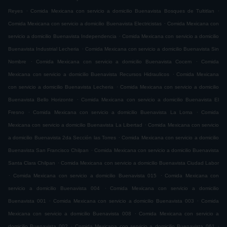
.
.
Reyes
Comida Mexicana con servicio a domicilio Buenavista Bosques de Tultitlan
.
Comida Mexicana con servicio a domicilio Buenavista Electricistas
Comida Mexicana con
.
servicio a domicilio Buenavista Independencia
Comida Mexicana con servicio a domicilio
.
Buenavista Industrial Lecheria
Comida Mexicana con servicio a domicilio Buenavista Sin
.
.
Nombre
Comida Mexicana con servicio a domicilio Buenavista Cocem
Comida
.
Mexicana con servicio a domicilio Buenavista Recursos Hidraulicos
Comida Mexicana
.
con servicio a domicilio Buenavista Lecheria
Comida Mexicana con servicio a domicilio
.
Buenavista Bello Horizonte
Comida Mexicana con servicio a domicilio Buenavista El
.
.
Fresno
Comida Mexicana con servicio a domicilio Buenavista La Loma
Comida
.
Mexicana con servicio a domicilio Buenavista La Libertad
Comida Mexicana con servicio
.
a domicilio Buenavista 2da Sección las Torres
Comida Mexicana con servicio a domicilio
.
Buenavista San Francisco Chilpan
Comida Mexicana con servicio a domicilio Buenavista
.
Santa Clara Chilpan
Comida Mexicana con servicio a domicilio Buenavista Ciudad Labor
.
.
Comida Mexicana con servicio a domicilio Buenavista 015
Comida Mexicana con
.
servicio a domicilio Buenavista 004
Comida Mexicana con servicio a domicilio
.
.
Buenavista 001
Comida Mexicana con servicio a domicilio Buenavista 003
Comida
.
Mexicana con servicio a domicilio Buenavista 008
Comida Mexicana con servicio a
.
.
domicilio Buenavista 002
Comida Mexicana con servicio a domicilio Buenavista 061