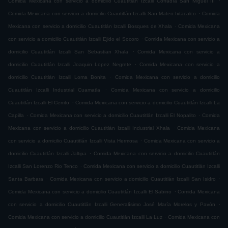
Comida Mexicana con servicio a domicilio Cuautitlán Izcalli Cofradía San Miguel ÌII
.
Comida Mexicana con servicio a domicilio Cuautitlán Izcalli San Mateo Ixtacalco
Comida
.
Mexicana con servicio a domicilio Cuautitlán Izcalli Bosques de Xhala
Comida Mexicana
.
con servicio a domicilio Cuautitlán Izcalli Ejido el Socoro
Comida Mexicana con servicio a
.
domicilio Cuautitlán Izcalli San Sebastian Xhala
Comida Mexicana con servicio a
.
domicilio Cuautitlán Izcalli Joaquin Lopez Negrete
Comida Mexicana con servicio a
.
domicilio Cuautitlán Izcalli Loma Bonita
Comida Mexicana con servicio a domicilio
.
Cuautitlán Izcalli Industrial Cuamatla
Comida Mexicana con servicio a domicilio
.
Cuautitlán Izcalli El Cerrito
Comida Mexicana con servicio a domicilio Cuautitlán Izcalli La
.
.
Capilla
Comida Mexicana con servicio a domicilio Cuautitlán Izcalli El Nopalito
Comida
.
Mexicana con servicio a domicilio Cuautitlán Izcalli Industrial Xhala
Comida Mexicana
.
con servicio a domicilio Cuautitlán Izcalli Vista Hermosa
Comida Mexicana con servicio a
.
domicilio Cuautitlán Izcalli Jaltipa
Comida Mexicana con servicio a domicilio Cuautitlán
.
Izcalli San Lorenzo Rio Tenco
Comida Mexicana con servicio a domicilio Cuautitlán Izcalli
.
.
Santa Barbara
Comida Mexicana con servicio a domicilio Cuautitlán Izcalli San Isidro
.
Comida Mexicana con servicio a domicilio Cuautitlán Izcalli El Sabino
Comida Mexicana
.
con servicio a domicilio Cuautitlán Izcalli Generalísimo José María Morelos y Pavón
.
Comida Mexicana con servicio a domicilio Cuautitlán Izcalli La Luz
Comida Mexicana con