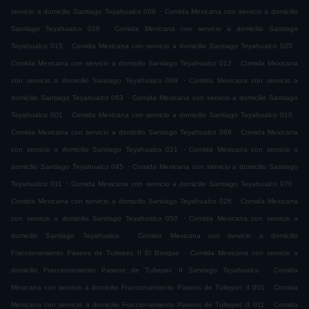
.
servicio a domicilio Santiago Teyahualco 066
Comida Mexicana con servicio a domicilio
.
Santiago Teyahualco 028
Comida Mexicana con servicio a domicilio Santiago
.
.
Teyahualco 015
Comida Mexicana con servicio a domicilio Santiago Teyahualco 025
.
Comida Mexicana con servicio a domicilio Santiago Teyahualco 012
Comida Mexicana
.
con servicio a domicilio Santiago Teyahualco 069
Comida Mexicana con servicio a
.
domicilio Santiago Teyahualco 063
Comida Mexicana con servicio a domicilio Santiago
.
.
Teyahualco 001
Comida Mexicana con servicio a domicilio Santiago Teyahualco 016
.
Comida Mexicana con servicio a domicilio Santiago Teyahualco 068
Comida Mexicana
.
con servicio a domicilio Santiago Teyahualco 021
Comida Mexicana con servicio a
.
domicilio Santiago Teyahualco 045
Comida Mexicana con servicio a domicilio Santiago
.
.
Teyahualco 011
Comida Mexicana con servicio a domicilio Santiago Teyahualco 070
.
Comida Mexicana con servicio a domicilio Santiago Teyahualco 026
Comida Mexicana
.
con servicio a domicilio Santiago Teyahualco 050
Comida Mexicana con servicio a
.
domicilio Santiago Teyahualco
Comida Mexicana con servicio a domicilio
.
Fraccionamiento Paseos de Tultepec II El Bosque
Comida Mexicana con servicio a
.
domicilio Fraccionamiento Paseos de Tultepec II Santiago Teyahualco
Comida
.
Mexicana con servicio a domicilio Fraccionamiento Paseos de Tultepec II 001
Comida
.
Mexicana con servicio a domicilio Fraccionamiento Paseos de Tultepec II 011
Comida