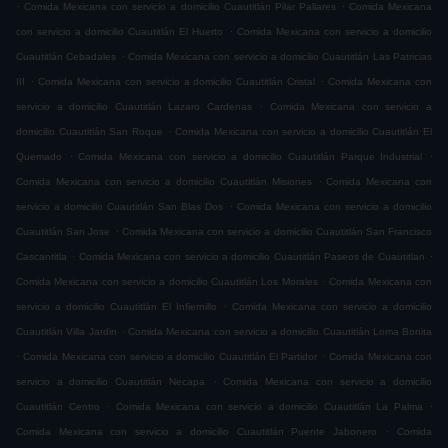
.
.
Comida Mexicana con servicio a domicilio Cuautitlán Pilar Pallares
Comida Mexicana
.
con servicio a domicilio Cuautitlán El Huerto
Comida Mexicana con servicio a domicilio
.
Cuautitlán Cebadales
Comida Mexicana con servicio a domicilio Cuautitlán Las Patricias
.
.
III
Comida Mexicana con servicio a domicilio Cuautitlán Cristal
Comida Mexicana con
.
servicio a domicilio Cuautitlán Lazaro Cardenas
Comida Mexicana con servicio a
.
domicilio Cuautitlán San Roque
Comida Mexicana con servicio a domicilio Cuautitlán El
.
.
Quemado
Comida Mexicana con servicio a domicilio Cuautitlán Parque Industrial
.
Comida Mexicana con servicio a domicilio Cuautitlán Misiones
Comida Mexicana con
.
servicio a domicilio Cuautitlán San Blas Dos
Comida Mexicana con servicio a domicilio
.
Cuautitlán San Jose
Comida Mexicana con servicio a domicilio Cuautitlán San Francisco
.
.
Cascantitla
Comida Mexicana con servicio a domicilio Cuautitlán Paseos de Cuautitlan
.
Comida Mexicana con servicio a domicilio Cuautitlán Los Morales
Comida Mexicana con
.
servicio a domicilio Cuautitlán El Infiernillo
Comida Mexicana con servicio a domicilio
.
Cuautitlán Villa Jardin
Comida Mexicana con servicio a domicilio Cuautitlán Loma Bonita
.
.
Comida Mexicana con servicio a domicilio Cuautitlán El Partidor
Comida Mexicana con
.
servicio a domicilio Cuautitlán Necapa
Comida Mexicana con servicio a domicilio
.
.
Cuautitlán Centro
Comida Mexicana con servicio a domicilio Cuautitlán La Palma
.
Comida Mexicana con servicio a domicilio Cuautitlán Puente Jabonero
Comida