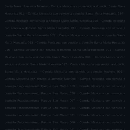
.
Santa María Huecatitla Morelos
Comida Mexicana con servicio a domicilio Santa María
.
.
Huecatitla 011
Comida Mexicana con servicio a domicilio Santa María Huecatitla 024
.
Comida Mexicana con servicio a domicilio Santa María Huecatitla 026
Comida Mexicana
.
con servicio a domicilio Santa María Huecatitla 010
Comida Mexicana con servicio a
.
domicilio Santa María Huecatitla 005
Comida Mexicana con servicio a domicilio Santa
.
María Huecatitla 013
Comida Mexicana con servicio a domicilio Santa María Huecatitla
.
.
016
Comida Mexicana con servicio a domicilio Santa María Huecatitla 001
Comida
.
Mexicana con servicio a domicilio Santa María Huecatitla 004
Comida Mexicana con
.
servicio a domicilio Santa María Huecatitla 017
Comida Mexicana con servicio a domicilio
.
.
Santa María Huecatitla
Comida Mexicana con servicio a domicilio Machero 001
.
Comida Mexicana con servicio a domicilio Machero
Comida Mexicana con servicio a
.
domicilio Fraccionamiento Parque San Mateo 029
Comida Mexicana con servicio a
.
domicilio Fraccionamiento Parque San Mateo 028
Comida Mexicana con servicio a
.
domicilio Fraccionamiento Parque San Mateo 007
Comida Mexicana con servicio a
.
domicilio Fraccionamiento Parque San Mateo 034
Comida Mexicana con servicio a
.
domicilio Fraccionamiento Parque San Mateo 031
Comida Mexicana con servicio a
.
domicilio Fraccionamiento Parque San Mateo 009
Comida Mexicana con servicio a
.
domicilio Fraccionamiento Parque San Mateo 011
Comida Mexicana con servicio a