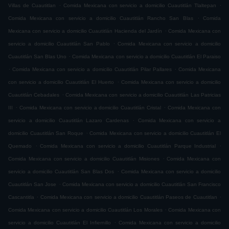
.
.
Villas de Cuautitlan
Comida Mexicana con servicio a domicilio Cuautitlán Tlaltepan
.
Comida Mexicana con servicio a domicilio Cuautitlán Rancho San Blas
Comida
.
Mexicana con servicio a domicilio Cuautitlán Hacienda del Jardín
Comida Mexicana con
.
servicio a domicilio Cuautitlán San Pablo
Comida Mexicana con servicio a domicilio
.
Cuautitlán San Blas Uno
Comida Mexicana con servicio a domicilio Cuautitlán El Paraiso
.
.
Comida Mexicana con servicio a domicilio Cuautitlán Pilar Pallares
Comida Mexicana
.
con servicio a domicilio Cuautitlán El Huerto
Comida Mexicana con servicio a domicilio
.
Cuautitlán Cebadales
Comida Mexicana con servicio a domicilio Cuautitlán Las Patricias
.
.
III
Comida Mexicana con servicio a domicilio Cuautitlán Cristal
Comida Mexicana con
.
servicio a domicilio Cuautitlán Lazaro Cardenas
Comida Mexicana con servicio a
.
domicilio Cuautitlán San Roque
Comida Mexicana con servicio a domicilio Cuautitlán El
.
.
Quemado
Comida Mexicana con servicio a domicilio Cuautitlán Parque Industrial
.
Comida Mexicana con servicio a domicilio Cuautitlán Misiones
Comida Mexicana con
.
servicio a domicilio Cuautitlán San Blas Dos
Comida Mexicana con servicio a domicilio
.
Cuautitlán San Jose
Comida Mexicana con servicio a domicilio Cuautitlán San Francisco
.
.
Cascantitla
Comida Mexicana con servicio a domicilio Cuautitlán Paseos de Cuautitlan
.
Comida Mexicana con servicio a domicilio Cuautitlán Los Morales
Comida Mexicana con
.
servicio a domicilio Cuautitlán El Infiernillo
Comida Mexicana con servicio a domicilio