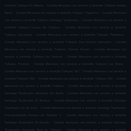
.
domicilio Tultepec El Mirador
Comida Mexicana con servicio a domicilio Tultepec Amado
.
.
Nervo
Comida Mexicana con servicio a domicilio Tultepec Trigotenco
Comida Mexicana
.
con servicio a domicilio Tultepec Santiago Teyahualco
Comida Mexicana con servicio a
.
domicilio Tultepec Lomas de Tultepec
Comida Mexicana con servicio a domicilio
.
.
Tultepec Xacopinca
Comida Mexicana con servicio a domicilio Tultepec Tlamelaca
.
Comida Mexicana con servicio a domicilio Tultepec San Antonio Xahuento
Comida
.
Mexicana con servicio a domicilio Tultepec Vicente Suarez
Comida Mexicana con
.
servicio a domicilio Tultepec los Fresnos
Comida Mexicana con servicio a domicilio
.
.
Tultepec Fresnos
Comida Mexicana con servicio a domicilio Tultepec Las Brisas
.
Comida Mexicana con servicio a domicilio Tultepec 001
Comida Mexicana con servicio a
.
.
domicilio Tultepec 006
Comida Mexicana con servicio a domicilio Tultepec 002
Comida
.
Mexicana con servicio a domicilio Tultepec
Comida Mexicana con servicio a domicilio
.
Santiago Teyahualco Hacienda del Jardín
Comida Mexicana con servicio a domicilio
.
Santiago Teyahualco El Bosque
Comida Mexicana con servicio a domicilio Santiago
.
Teyahualco 10 de Junio
Comida Mexicana con servicio a domicilio Santiago Teyahualco
.
Fraccionamiento Paseos de Tultepec II
Comida Mexicana con servicio a domicilio
.
Santiago Teyahualco El Dorado
Comida Mexicana con servicio a domicilio Santiago
.
Teyahualco Hacienda Real de Tultepec
Comida Mexicana con servicio a domicilio