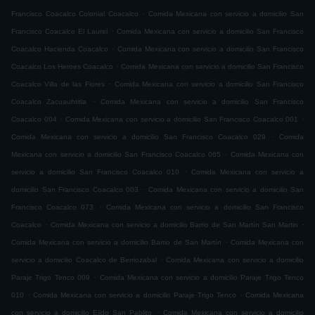
.
Francisco Coacalco Colonial Coacalco
Comida Mexicana con servicio a domicilio San
.
Francisco Coacalco El Laurel
Comida Mexicana con servicio a domicilio San Francisco
.
Coacalco Hacienda Coacalco
Comida Mexicana con servicio a domicilio San Francisco
.
Coacalco Los Heroes Coacalco
Comida Mexicana con servicio a domicilio San Francisco
.
Coacalco Villa de las Flores
Comida Mexicana con servicio a domicilio San Francisco
.
Coacalco Zacuauhtitla
Comida Mexicana con servicio a domicilio San Francisco
.
.
Coacalco 004
Comida Mexicana con servicio a domicilio San Francisco Coacalco 001
.
Comida Mexicana con servicio a domicilio San Francisco Coacalco 029
Comida
.
Mexicana con servicio a domicilio San Francisco Coacalco 065
Comida Mexicana con
.
servicio a domicilio San Francisco Coacalco 010
Comida Mexicana con servicio a
.
domicilio San Francisco Coacalco 003
Comida Mexicana con servicio a domicilio San
.
Francisco Coacalco 073
Comida Mexicana con servicio a domicilio San Francisco
.
.
Coacalco
Comida Mexicana con servicio a domicilio Barrio de San Martín San Martin
.
Comida Mexicana con servicio a domicilio Barrio de San Martín
Comida Mexicana con
.
servicio a domicilio Coacalco de Berriozabal
Comida Mexicana con servicio a domicilio
.
Paraje Trigo Tenco 009
Comida Mexicana con servicio a domicilio Paraje Trigo Tenco
.
.
010
Comida Mexicana con servicio a domicilio Paraje Trigo Tenco
Comida Mexicana
.
con servicio a domicilio Ejido San Pablito
Comida Mexicana con servicio a domicilio