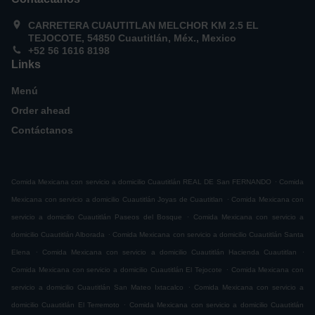
CARRETERA CUAUTITLAN MELCHOR KM 2.5 EL
TEJOCOTE, 54850 Cuautitlán, Méx., Mexico
+52 56 1616 8198
Links
Menú
Order ahead
Contáctanos
.
Comida Mexicana con servicio a domicilio Cuautitlán REAL DE San FERNANDO
Comida
.
Mexicana con servicio a domicilio Cuautitlán Joyas de Cuautitlan
Comida Mexicana con
.
servicio a domicilio Cuautitlán Paseos del Bosque
Comida Mexicana con servicio a
.
domicilio Cuautitlán Alborada
Comida Mexicana con servicio a domicilio Cuautitlán Santa
.
.
Elena
Comida Mexicana con servicio a domicilio Cuautitlán Hacienda Cuautitlan
.
Comida Mexicana con servicio a domicilio Cuautitlán El Tejocote
Comida Mexicana con
.
servicio a domicilio Cuautitlán San Mateo Ixtacalco
Comida Mexicana con servicio a
.
domicilio Cuautitlán El Terremoto
Comida Mexicana con servicio a domicilio Cuautitlán