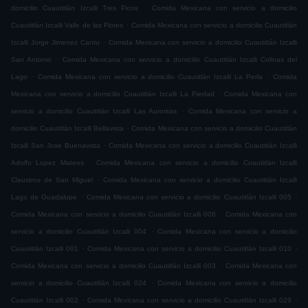
.
domicilio Cuautitlán Izcalli Tres Picos
Comida Mexicana con servicio a domicilio
.
Cuautitlán Izcalli Valle de las Flores
Comida Mexicana con servicio a domicilio Cuautitlán
.
Izcalli Jorge Jimenez Cantu
Comida Mexicana con servicio a domicilio Cuautitlán Izcalli
.
San Antonio
Comida Mexicana con servicio a domicilio Cuautitlán Izcalli Colinas del
.
.
Lago
Comida Mexicana con servicio a domicilio Cuautitlán Izcalli La Perla
Comida
.
Mexicana con servicio a domicilio Cuautitlán Izcalli La Piedad
Comida Mexicana con
.
servicio a domicilio Cuautitlán Izcalli Las Auroritas
Comida Mexicana con servicio a
.
domicilio Cuautitlán Izcalli Bellavista
Comida Mexicana con servicio a domicilio Cuautitlán
.
Izcalli San Jose Buenavista
Comida Mexicana con servicio a domicilio Cuautitlán Izcalli
.
Adolfo Lopez Mateos
Comida Mexicana con servicio a domicilio Cuautitlán Izcalli
.
Claustros de San Miguel
Comida Mexicana con servicio a domicilio Cuautitlán Izcalli
.
.
Lago de Guadalupe
Comida Mexicana con servicio a domicilio Cuautitlán Izcalli 005
.
Comida Mexicana con servicio a domicilio Cuautitlán Izcalli 006
Comida Mexicana con
.
servicio a domicilio Cuautitlán Izcalli 004
Comida Mexicana con servicio a domicilio
.
.
Cuautitlán Izcalli 001
Comida Mexicana con servicio a domicilio Cuautitlán Izcalli 010
.
Comida Mexicana con servicio a domicilio Cuautitlán Izcalli 003
Comida Mexicana con
.
servicio a domicilio Cuautitlán Izcalli 024
Comida Mexicana con servicio a domicilio
.
.
Cuautitlán Izcalli 002
Comida Mexicana con servicio a domicilio Cuautitlán Izcalli 029