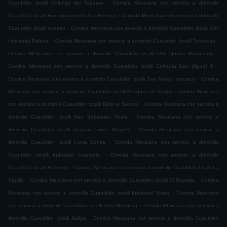
.
Cuautitlán Izcalli Colonial del Tepeyac
Comida Mexicana con servicio a domicilio
.
Cuautitlán Izcalli Fraccionamiento Los Fresnos
Comida Mexicana con servicio a domicilio
.
Cuautitlán Izcalli Axotlan
Comida Mexicana con servicio a domicilio Cuautitlán Izcalli Urbi
.
.
Hacienda Balboa
Comida Mexicana con servicio a domicilio Cuautitlán Izcalli Texcacoa
.
Comida Mexicana con servicio a domicilio Cuautitlán Izcalli Urbi Quinta Montecarlo
.
Comida Mexicana con servicio a domicilio Cuautitlán Izcalli Cofradía San Miguel ÌII
.
Comida Mexicana con servicio a domicilio Cuautitlán Izcalli San Mateo Ixtacalco
Comida
.
Mexicana con servicio a domicilio Cuautitlán Izcalli Bosques de Xhala
Comida Mexicana
.
con servicio a domicilio Cuautitlán Izcalli Ejido el Socoro
Comida Mexicana con servicio a
.
domicilio Cuautitlán Izcalli San Sebastian Xhala
Comida Mexicana con servicio a
.
domicilio Cuautitlán Izcalli Joaquin Lopez Negrete
Comida Mexicana con servicio a
.
domicilio Cuautitlán Izcalli Loma Bonita
Comida Mexicana con servicio a domicilio
.
Cuautitlán Izcalli Industrial Cuamatla
Comida Mexicana con servicio a domicilio
.
Cuautitlán Izcalli El Cerrito
Comida Mexicana con servicio a domicilio Cuautitlán Izcalli La
.
.
Capilla
Comida Mexicana con servicio a domicilio Cuautitlán Izcalli El Nopalito
Comida
.
Mexicana con servicio a domicilio Cuautitlán Izcalli Industrial Xhala
Comida Mexicana
.
con servicio a domicilio Cuautitlán Izcalli Vista Hermosa
Comida Mexicana con servicio a
.
domicilio Cuautitlán Izcalli Jaltipa
Comida Mexicana con servicio a domicilio Cuautitlán