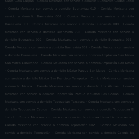
Santa Clara Chilpan
Comida Mexicana con servicio a domicilio Buenavista Ciudad Labor
.
.
Comida Mexicana con servicio a domicilio Buenavista 015
Comida Mexicana con
.
servicio a domicilio Buenavista 004
Comida Mexicana con servicio a domicilio
.
.
Buenavista 001
Comida Mexicana con servicio a domicilio Buenavista 003
Comida
.
Mexicana con servicio a domicilio Buenavista 008
Comida Mexicana con servicio a
.
.
domicilio Buenavista 002
Comida Mexicana con servicio a domicilio Buenavista 061
.
Comida Mexicana con servicio a domicilio Buenavista 007
Comida Mexicana con servicio
.
a domicilio Buenavista
Comida Mexicana con servicio a domicilio Ampliación San Mateo
.
San Mateo Cuautepec
Comida Mexicana con servicio a domicilio Ampliación San Mateo
.
.
Comida Mexicana con servicio a domicilio México Parque San Mateo
Comida Mexicana
.
con servicio a domicilio México San Francisco Tenopalco
Comida Mexicana con servicio
.
.
a domicilio México
Comida Mexicana con servicio a domicilio Los Álamos
Comida
.
Mexicana con servicio a domicilio Tepotzotlán Parque Industrial Los Cedros
Comida
.
Mexicana con servicio a domicilio Tepotzotlán Texcacoa
Comida Mexicana con servicio a
.
domicilio Tepotzotlán Cedros
Comida Mexicana con servicio a domicilio Tepotzotlán El
.
.
Trebol
Comida Mexicana con servicio a domicilio Tepotzotlán Barrio De Tezccacoa
.
Comida Mexicana con servicio a domicilio Tepotzotlán 002
Comida Mexicana con
.
servicio a domicilio Tepotzotlán
Comida Mexicana con servicio a domicilio Colonia las