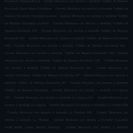
.
Escobedo Independencia
Comida Mexicana con servicio a domicilio Tultitlán de Mariano
.
Escobedo Santa Maria Cuautepec
Comida Mexicana con servicio a domicilio Tultitlán de
.
Mariano Escobedo Industrial Lecheria
Comida Mexicana con servicio a domicilio Tultitlán
.
de Mariano Escobedo Lecheria
Comida Mexicana con servicio a domicilio Tultitlán de
.
Mariano Escobedo 018
Comida Mexicana con servicio a domicilio Tultitlán de Mariano
.
Escobedo 015
Comida Mexicana con servicio a domicilio Tultitlán de Mariano Escobedo
.
.
003
Comida Mexicana con servicio a domicilio Tultitlán de Mariano Escobedo 021
.
Comida Mexicana con servicio a domicilio Tultitlán de Mariano Escobedo 029
Comida
.
Mexicana con servicio a domicilio Tultitlán de Mariano Escobedo 028
Comida Mexicana
.
con servicio a domicilio Tultitlán de Mariano Escobedo 002
Comida Mexicana con
.
servicio a domicilio Tultitlán de Mariano Escobedo 027
Comida Mexicana con servicio a
.
domicilio Tultitlán de Mariano Escobedo 001
Comida Mexicana con servicio a domicilio
.
Tultitlán de Mariano Escobedo
Comida Mexicana con servicio a domicilio La Laguna
.
.
003
Comida Mexicana con servicio a domicilio La Laguna 014
Comida Mexicana con
.
servicio a domicilio La Laguna
Comida Mexicana con servicio a domicilio La Trinidad 009
.
.
Comida Mexicana con servicio a domicilio La Trinidad 008
Comida Mexicana con
.
servicio a domicilio La Trinidad
Comida Mexicana con servicio a domicilio Cuautitlán
.
Izcalli Adolfo López Mateos Issemym
Comida Mexicana con servicio a domicilio