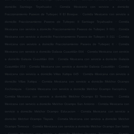
.
domicilio Santiago Teyahualco
Comida Mexicana con servicio a domicilio
.
Fraccionamiento Paseos de Tultepec II El Bosque
Comida Mexicana con servicio a
.
domicilio Fraccionamiento Paseos de Tultepec II Santiago Teyahualco
Comida
.
Mexicana con servicio a domicilio Fraccionamiento Paseos de Tultepec II 001
Comida
.
Mexicana con servicio a domicilio Fraccionamiento Paseos de Tultepec II 011
Comida
.
Mexicana con servicio a domicilio Fraccionamiento Paseos de Tultepec II
Comida
.
Mexicana con servicio a domicilio Galaxia Cuautitlán 004
Comida Mexicana con servicio
.
a domicilio Galaxia Cuautitlán 006
Comida Mexicana con servicio a domicilio Galaxia
.
.
Cuautitlán 053
Comida Mexicana con servicio a domicilio Galaxia Cuautitlán
Comida
.
Mexicana con servicio a domicilio Villas Xaltipa 045
Comida Mexicana con servicio a
.
domicilio Villas Xaltipa
Comida Mexicana con servicio a domicilio Melchor Ocampo
.
.
Xochimiquia
Comida Mexicana con servicio a domicilio Melchor Ocampo Xacopinca
.
Comida Mexicana con servicio a domicilio Melchor Ocampo El Terremoto
Comida
.
Mexicana con servicio a domicilio Melchor Ocampo San Antonio
Comida Mexicana con
.
servicio a domicilio Melchor Ocampo Educacion
Comida Mexicana con servicio a
.
domicilio Melchor Ocampo Tlapala
Comida Mexicana con servicio a domicilio Melchor
.
Ocampo Torresco
Comida Mexicana con servicio a domicilio Melchor Ocampo San Isidro
.
.
Comida Mexicana con servicio a domicilio Melchor Ocampo Tepetongo
Comida