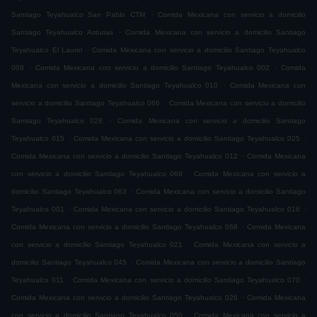
.
Santiago Teyahualco San Pablo CTM
Comida Mexicana con servicio a domicilio
.
Santiago Teyahualco Asturias
Comida Mexicana con servicio a domicilio Santiago
.
Teyahualco El Laurel
Comida Mexicana con servicio a domicilio Santiago Teyahualco
.
.
008
Comida Mexicana con servicio a domicilio Santiago Teyahualco 002
Comida
.
Mexicana con servicio a domicilio Santiago Teyahualco 010
Comida Mexicana con
.
servicio a domicilio Santiago Teyahualco 066
Comida Mexicana con servicio a domicilio
.
Santiago Teyahualco 028
Comida Mexicana con servicio a domicilio Santiago
.
.
Teyahualco 015
Comida Mexicana con servicio a domicilio Santiago Teyahualco 025
.
Comida Mexicana con servicio a domicilio Santiago Teyahualco 012
Comida Mexicana
.
con servicio a domicilio Santiago Teyahualco 069
Comida Mexicana con servicio a
.
domicilio Santiago Teyahualco 063
Comida Mexicana con servicio a domicilio Santiago
.
.
Teyahualco 001
Comida Mexicana con servicio a domicilio Santiago Teyahualco 016
.
Comida Mexicana con servicio a domicilio Santiago Teyahualco 068
Comida Mexicana
.
con servicio a domicilio Santiago Teyahualco 021
Comida Mexicana con servicio a
.
domicilio Santiago Teyahualco 045
Comida Mexicana con servicio a domicilio Santiago
.
.
Teyahualco 011
Comida Mexicana con servicio a domicilio Santiago Teyahualco 070
.
Comida Mexicana con servicio a domicilio Santiago Teyahualco 026
Comida Mexicana
.
con servicio a domicilio Santiago Teyahualco 050
Comida Mexicana con servicio a