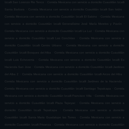
.
Izcalli San Lorenzo Rio Tenco
Comida Mexicana con servicio a domicilio Cuautitlán Izcalli
.
.
Santa Barbara
Comida Mexicana con servicio a domicilio Cuautitlán Izcalli San Isidro
.
Comida Mexicana con servicio a domicilio Cuautitlán Izcalli El Sabino
Comida Mexicana
.
con servicio a domicilio Cuautitlán Izcalli Generalísimo José María Morelos y Pavón
.
Comida Mexicana con servicio a domicilio Cuautitlán Izcalli La Luz
Comida Mexicana con
.
servicio a domicilio Cuautitlán Izcalli Las Conchitas
Comida Mexicana con servicio a
.
domicilio Cuautitlán Izcalli Centro Urbano
Comida Mexicana con servicio a domicilio
.
Cuautitlán Izcalli Bosques del Alba
Comida Mexicana con servicio a domicilio Cuautitlán
.
Izcalli Luis Echeverria
Comida Mexicana con servicio a domicilio Cuautitlán Izcalli Ex
.
Hacienda San Jose
Comida Mexicana con servicio a domicilio Cuautitlán Izcalli Jardines
.
.
del Alba 2
Comida Mexicana con servicio a domicilio Cuautitlán Izcalli Arcos del Alba
.
Comida Mexicana con servicio a domicilio Cuautitlán Izcalli Jardines de la Hacienda
.
Comida Mexicana con servicio a domicilio Cuautitlán Izcalli Santiago Tepalcapa
Comida
.
Mexicana con servicio a domicilio Cuautitlán Izcalli Francisco Villa
Comida Mexicana con
.
servicio a domicilio Cuautitlán Izcalli Plaza Tepeyac
Comida Mexicana con servicio a
.
domicilio Cuautitlán Izcalli Tepalcapa
Comida Mexicana con servicio a domicilio
.
Cuautitlán Izcalli Santa Maria Guadalupe las Torres
Comida Mexicana con servicio a
.
domicilio Cuautitlán Izcalli Privanza
Comida Mexicana con servicio a domicilio Cuautitlán