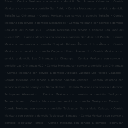
.
.
Brisas
Comida Mexicana con servicio a domicilio San Antonio Xahuento
Comida
.
Mexicana con servicio a domicilio San Pablo
Comida Mexicana con servicio a domicilio
.
.
Tultitlán La Chinampa
Comida Mexicana con servicio a domicilio Tultitlán
Comida
.
Mexicana con servicio a domicilio Mexcaltepec
Comida Mexicana con servicio a domicilio
.
San José del Puente 001
Comida Mexicana con servicio a domicilio San José del
.
.
Puente 023
Comida Mexicana con servicio a domicilio San José del Puente
Comida
.
Mexicana con servicio a domicilio Conjunto Urbano Álamos III Los Álamos
Comida
.
Mexicana con servicio a domicilio Conjunto Urbano Álamos III
Comida Mexicana con
.
servicio a domicilio Las Chinampas La Chinampa
Comida Mexicana con servicio a
.
domicilio Las Chinampas 010
Comida Mexicana con servicio a domicilio Las Chinampas
.
.
Comida Mexicana con servicio a domicilio Alborada Jaltenco Los Heroes Coacalco
.
Comida Mexicana con servicio a domicilio Alborada Jaltenco
Comida Mexicana con
.
servicio a domicilio Teoloyucan Santa Barbara
Comida Mexicana con servicio a domicilio
.
Teoloyucan Atzacoalco
Comida Mexicana con servicio a domicilio Teoloyucan
.
.
Tepanquiahuac
Comida Mexicana con servicio a domicilio Teoloyucan Tlatenco
.
Comida Mexicana con servicio a domicilio Teoloyucan Santa Maria Caliacac
Comida
.
Mexicana con servicio a domicilio Teoloyucan Santiago
Comida Mexicana con servicio a
.
domicilio Teoloyucan Tlatilco
Comida Mexicana con servicio a domicilio Teoloyucan