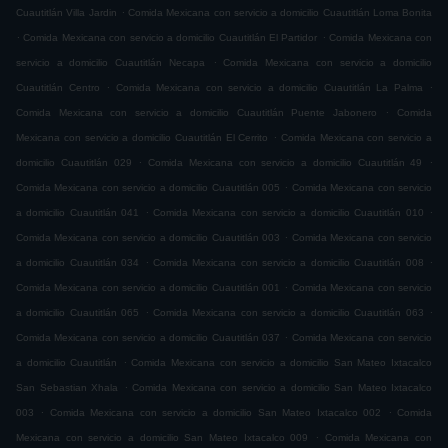
.
Cuautitlán Villa Jardin
Comida Mexicana con servicio a domicilio Cuautitlán Loma Bonita
.
.
Comida Mexicana con servicio a domicilio Cuautitlán El Partidor
Comida Mexicana con
.
servicio a domicilio Cuautitlán Necapa
Comida Mexicana con servicio a domicilio
.
.
Cuautitlán Centro
Comida Mexicana con servicio a domicilio Cuautitlán La Palma
.
Comida Mexicana con servicio a domicilio Cuautitlán Puente Jabonero
Comida
.
Mexicana con servicio a domicilio Cuautitlán El Cerrito
Comida Mexicana con servicio a
.
.
domicilio Cuautitlán 029
Comida Mexicana con servicio a domicilio Cuautitlán 49
.
Comida Mexicana con servicio a domicilio Cuautitlán 005
Comida Mexicana con servicio
.
.
a domicilio Cuautitlán 041
Comida Mexicana con servicio a domicilio Cuautitlán 010
.
Comida Mexicana con servicio a domicilio Cuautitlán 003
Comida Mexicana con servicio
.
.
a domicilio Cuautitlán 034
Comida Mexicana con servicio a domicilio Cuautitlán 008
.
Comida Mexicana con servicio a domicilio Cuautitlán 001
Comida Mexicana con servicio
.
.
a domicilio Cuautitlán 065
Comida Mexicana con servicio a domicilio Cuautitlán 063
.
Comida Mexicana con servicio a domicilio Cuautitlán 037
Comida Mexicana con servicio
.
a domicilio Cuautitlán
Comida Mexicana con servicio a domicilio San Mateo Ixtacalco
.
San Sebastian Xhala
Comida Mexicana con servicio a domicilio San Mateo Ixtacalco
.
.
003
Comida Mexicana con servicio a domicilio San Mateo Ixtacalco 002
Comida
.
Mexicana con servicio a domicilio San Mateo Ixtacalco 009
Comida Mexicana con