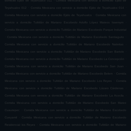
domicilio Ejido de Teyahualco 011
Comida Mexicana con servicio a domicilio Ejido de
.
.
Teyahualco 012
Comida Mexicana con servicio a domicilio Ejido de Teyahualco 014
.
Comida Mexicana con servicio a domicilio Ejido de Teyahualco
Comida Mexicana con
.
servicio a domicilio Tultitlán de Mariano Escobedo Adolfo López Mateos Issemym
Comida Mexicana con servicio a domicilio Tultitlán de Mariano Escobedo Parque Industrial
.
.
Comida Mexicana con servicio a domicilio Tultitlán de Mariano Escobedo Santiaguito
.
Comida Mexicana con servicio a domicilio Tultitlán de Mariano Escobedo Nativitas
.
Comida Mexicana con servicio a domicilio Tultitlán de Mariano Escobedo San Bartolo
.
Comida Mexicana con servicio a domicilio Tultitlán de Mariano Escobedo La Concepción
.
Comida Mexicana con servicio a domicilio Tultitlán de Mariano Escobedo San Juan
.
Comida Mexicana con servicio a domicilio Tultitlán de Mariano Escobedo Belem
Comida
.
Mexicana con servicio a domicilio Tultitlán de Mariano Escobedo Los Reyes
Comida
.
Mexicana con servicio a domicilio Tultitlán de Mariano Escobedo Lázaro Cárdenas
.
Comida Mexicana con servicio a domicilio Tultitlán de Mariano Escobedo La Acocila
Comida Mexicana con servicio a domicilio Tultitlán de Mariano Escobedo San Mateo
.
Cuautepec
Comida Mexicana con servicio a domicilio Tultitlán de Mariano Escobedo
.
Cueyamil
Comida Mexicana con servicio a domicilio Tultitlán de Mariano Escobedo
.
Residencial los Reyes
Comida Mexicana con servicio a domicilio Tultitlán de Mariano