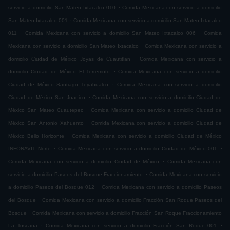
.
servicio a domicilio San Mateo Ixtacalco 010
Comida Mexicana con servicio a domicilio
.
San Mateo Ixtacalco 001
Comida Mexicana con servicio a domicilio San Mateo Ixtacalco
.
.
011
Comida Mexicana con servicio a domicilio San Mateo Ixtacalco 006
Comida
.
Mexicana con servicio a domicilio San Mateo Ixtacalco
Comida Mexicana con servicio a
.
domicilio Ciudad de México Joyas de Cuautitlan
Comida Mexicana con servicio a
.
domicilio Ciudad de México El Terremoto
Comida Mexicana con servicio a domicilio
.
Ciudad de México Santiago Teyahualco
Comida Mexicana con servicio a domicilio
.
Ciudad de México San Juanico
Comida Mexicana con servicio a domicilio Ciudad de
.
México San Mateo Cuautepec
Comida Mexicana con servicio a domicilio Ciudad de
.
México San Antonio Xahuento
Comida Mexicana con servicio a domicilio Ciudad de
.
México Bello Horizonte
Comida Mexicana con servicio a domicilio Ciudad de México
.
.
INFONAVIT Norte
Comida Mexicana con servicio a domicilio Ciudad de México 001
.
Comida Mexicana con servicio a domicilio Ciudad de México
Comida Mexicana con
.
servicio a domicilio Paseos del Bosque Fraccionamiento
Comida Mexicana con servicio
.
a domicilio Paseos del Bosque 012
Comida Mexicana con servicio a domicilio Paseos
.
del Bosque
Comida Mexicana con servicio a domicilio Fracción San Roque Paseos del
.
Bosque
Comida Mexicana con servicio a domicilio Fracción San Roque Fraccionamiento
.
.
La Toscana
Comida Mexicana con servicio a domicilio Fracción San Roque 001