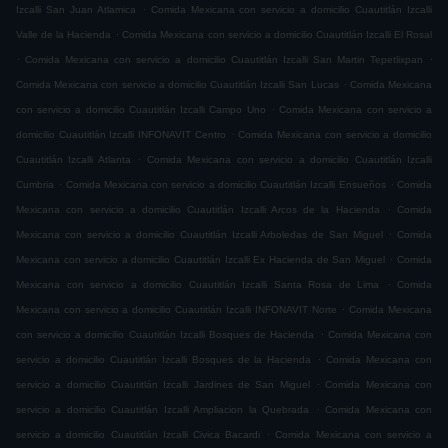
.
Izcalli San Juan Atlamica
Comida Mexicana con servicio a domicilio Cuautitlán Izcalli
.
Valle de la Hacienda
Comida Mexicana con servicio a domicilio Cuautitlán Izcalli El Rosal
.
.
Comida Mexicana con servicio a domicilio Cuautitlán Izcalli San Martin Tepetlixpan
.
Comida Mexicana con servicio a domicilio Cuautitlán Izcalli San Lucas
Comida Mexicana
.
con servicio a domicilio Cuautitlán Izcalli Campo Uno
Comida Mexicana con servicio a
.
domicilio Cuautitlán Izcalli INFONAVIT Centro
Comida Mexicana con servicio a domicilio
.
Cuautitlán Izcalli Atlanta
Comida Mexicana con servicio a domicilio Cuautitlán Izcalli
.
.
Cumbria
Comida Mexicana con servicio a domicilio Cuautitlán Izcalli Ensueños
Comida
.
Mexicana con servicio a domicilio Cuautitlán Izcalli Arcos de la Hacienda
Comida
.
Mexicana con servicio a domicilio Cuautitlán Izcalli Arboledas de San Miguel
Comida
.
Mexicana con servicio a domicilio Cuautitlán Izcalli Ex Hacienda de San Miguel
Comida
.
Mexicana con servicio a domicilio Cuautitlán Izcalli Santa Rosa de Lima
Comida
.
Mexicana con servicio a domicilio Cuautitlán Izcalli INFONAVIT Norte
Comida Mexicana
.
con servicio a domicilio Cuautitlán Izcalli Bosques de Hacienda
Comida Mexicana con
.
servicio a domicilio Cuautitlán Izcalli Bosques de la Hacienda
Comida Mexicana con
.
servicio a domicilio Cuautitlán Izcalli Jardines de San Miguel
Comida Mexicana con
.
servicio a domicilio Cuautitlán Izcalli Ampliacion la Quebrada
Comida Mexicana con
.
servicio a domicilio Cuautitlán Izcalli Civica Bacardi
Comida Mexicana con servicio a