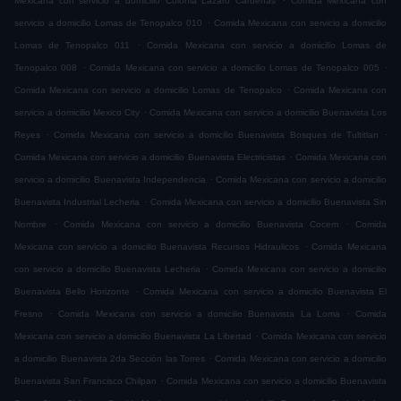
Mexicana con servicio a domicilio Colonia Lázaro Cárdenas
Comida Mexicana con
.
servicio a domicilio Lomas de Tenopalco 010
Comida Mexicana con servicio a domicilio
.
Lomas de Tenopalco 011
Comida Mexicana con servicio a domicilio Lomas de
.
.
Tenopalco 008
Comida Mexicana con servicio a domicilio Lomas de Tenopalco 005
.
Comida Mexicana con servicio a domicilio Lomas de Tenopalco
Comida Mexicana con
.
servicio a domicilio Mexico City
Comida Mexicana con servicio a domicilio Buenavista Los
.
.
Reyes
Comida Mexicana con servicio a domicilio Buenavista Bosques de Tultitlan
.
Comida Mexicana con servicio a domicilio Buenavista Electricistas
Comida Mexicana con
.
servicio a domicilio Buenavista Independencia
Comida Mexicana con servicio a domicilio
.
Buenavista Industrial Lecheria
Comida Mexicana con servicio a domicilio Buenavista Sin
.
.
Nombre
Comida Mexicana con servicio a domicilio Buenavista Cocem
Comida
.
Mexicana con servicio a domicilio Buenavista Recursos Hidraulicos
Comida Mexicana
.
con servicio a domicilio Buenavista Lecheria
Comida Mexicana con servicio a domicilio
.
Buenavista Bello Horizonte
Comida Mexicana con servicio a domicilio Buenavista El
.
.
Fresno
Comida Mexicana con servicio a domicilio Buenavista La Loma
Comida
.
Mexicana con servicio a domicilio Buenavista La Libertad
Comida Mexicana con servicio
.
a domicilio Buenavista 2da Sección las Torres
Comida Mexicana con servicio a domicilio
.
Buenavista San Francisco Chilpan
Comida Mexicana con servicio a domicilio Buenavista
.