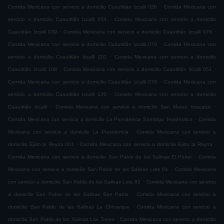
.
Comida Mexicana con servicio a domicilio Cuautitlán Izcalli 026
Comida Mexicana con
.
servicio a domicilio Cuautitlán Izcalli 054
Comida Mexicana con servicio a domicilio
.
.
Cuautitlán Izcalli 039
Comida Mexicana con servicio a domicilio Cuautitlán Izcalli 076
.
Comida Mexicana con servicio a domicilio Cuautitlán Izcalli 079
Comida Mexicana con
.
servicio a domicilio Cuautitlán Izcalli 110
Comida Mexicana con servicio a domicilio
.
.
Cuautitlán Izcalli 108
Comida Mexicana con servicio a domicilio Cuautitlán Izcalli 051
.
Comida Mexicana con servicio a domicilio Cuautitlán Izcalli 078
Comida Mexicana con
.
servicio a domicilio Cuautitlán Izcalli 120
Comida Mexicana con servicio a domicilio
.
.
Cuautitlán Izcalli
Comida Mexicana con servicio a domicilio San Mateo Iztacalco
.
Comida Mexicana con servicio a domicilio La Providencia Santiago Teyahualco
Comida
.
Mexicana con servicio a domicilio La Providencia
Comida Mexicana con servicio a
.
.
domicilio Ejido la Reyna 001
Comida Mexicana con servicio a domicilio Ejido la Reyna
.
Comida Mexicana con servicio a domicilio San Pablo de las Salinas El Portal
Comida
.
Mexicana con servicio a domicilio San Pablo de las Salinas Lote 64
Comida Mexicana
.
con servicio a domicilio San Pablo de las Salinas Lote 82
Comida Mexicana con servicio
.
a domicilio San Pablo de las Salinas San Pablo
Comida Mexicana con servicio a
.
domicilio San Pablo de las Salinas La Chinampa
Comida Mexicana con servicio a
.
domicilio San Pablo de las Salinas Las Torres
Comida Mexicana con servicio a domicilio