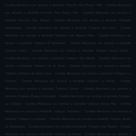
.
Comida Mexicana con servicio a domicilio Fracción San Roque 038
Comida Mexicana
.
con servicio a domicilio Fracción San Roque 009
Comida Mexicana con servicio a
.
domicilio Fracción San Roque
Comida Mexicana con servicio a domicilio Tultepec
.
.
Xochimiquia
Comida Mexicana con servicio a domicilio Tultepec San Juan
Comida
.
Mexicana con servicio a domicilio Tultepec San Miguel Otlica
Comida Mexicana con
.
servicio a domicilio Tultepec El Quemado
Comida Mexicana con servicio a domicilio
.
.
Tultepec Oxtoc
Comida Mexicana con servicio a domicilio Tultepec Santa Isabel
.
Comida Mexicana con servicio a domicilio Tultepec San Martin
Comida Mexicana con
.
servicio a domicilio Tultepec 10 de Junio
Comida Mexicana con servicio a domicilio
.
Tultepec Jardines de Santa Cruz
Comida Mexicana con servicio a domicilio Tultepec La
.
.
Cantera
Comida Mexicana con servicio a domicilio Tultepec La Morita
Comida
.
Mexicana con servicio a domicilio Tultepec Centro
Comida Mexicana con servicio a
.
domicilio Tultepec Parque Industrial
Comida Mexicana con servicio a domicilio Tultepec
.
.
La Cañada
Comida Mexicana con servicio a domicilio Tultepec Santa Rita
Comida
.
Mexicana con servicio a domicilio Tultepec Tepetlixco
Comida Mexicana con servicio a
.
domicilio Tultepec La Piedad
Comida Mexicana con servicio a domicilio Tultepec Barrio
.
.
de Guadalupe
Comida Mexicana con servicio a domicilio Tultepec San Rafael
Comida
.
Mexicana con servicio a domicilio Tultepec La Palma
Comida Mexicana con servicio a