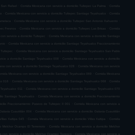
.
.
c San Rafael
Comida Mexicana con servicio a domicilio Tultepec La Palma
Comida
.
.
co
Comida Mexicana con servicio a domicilio Tultepec Santiago Teyahualco
Comida
.
.
lamelaca
Comida Mexicana con servicio a domicilio Tultepec San Antonio Xahuento
.
.
epec Fresnos
Comida Mexicana con servicio a domicilio Tultepec Las Brisas
Comida
.
on servicio a domicilio Tultepec
Comida Mexicana con servicio a domicilio Santiago
.
unio
Comida Mexicana con servicio a domicilio Santiago Teyahualco Fraccionamiento
.
 Tultepec
Comida Mexicana con servicio a domicilio Santiago Teyahualco San Pablo
.
icio a domicilio Santiago Teyahualco 008
Comida Mexicana con servicio a domicilio
.
na con servicio a domicilio Santiago Teyahualco 028
Comida Mexicana con servicio
.
mida Mexicana con servicio a domicilio Santiago Teyahualco 069
Comida Mexicana
.
.
co 016
Comida Mexicana con servicio a domicilio Santiago Teyahualco 068
Comida
.
o Teyahualco 011
Comida Mexicana con servicio a domicilio Santiago Teyahualco 070
.
ilio Santiago Teyahualco
Comida Mexicana con servicio a domicilio Fraccionamiento
.
cilio Fraccionamiento Paseos de Tultepec II 001
Comida Mexicana con servicio a
.
Galaxia Cuautitlán 004
Comida Mexicana con servicio a domicilio Galaxia Cuautitlán
.
.
illas Xaltipa 045
Comida Mexicana con servicio a domicilio Villas Xaltipa
Comida
.
io Melchor Ocampo El Terremoto
Comida Mexicana con servicio a domicilio Melchor
.
 con servicio a domicilio Melchor Ocampo Torresco
Comida Mexicana con servicio a