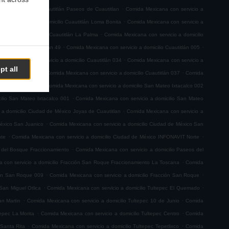
.
icio a domicilio Cuautitlán Paseos de Cuautitlan
Comida Mexicana con servicio a
.
na con servicio a domicilio Cuautitlán Loma Bonita
Comida Mexicana con servicio a
.
servicio a domicilio Cuautitlán La Palma
Comida Mexicana con servicio a domicilio
.
.
 a domicilio Cuautitlán 49
Comida Mexicana con servicio a domicilio Cuautitlán 005
.
a Mexicana con servicio a domicilio Cuautitlán 034
Comida Mexicana con servicio a
pt all
.
.
io Cuautitlán 063
Comida Mexicana con servicio a domicilio Cuautitlán 037
Comida
.
teo Ixtacalco 003
Comida Mexicana con servicio a domicilio San Mateo Ixtacalco 002
.
ilio San Mateo Ixtacalco 001
Comida Mexicana con servicio a domicilio San Mateo
.
 a domicilio Ciudad de México Joyas de Cuautitlan
Comida Mexicana con servicio a
.
México San Juanico
Comida Mexicana con servicio a domicilio Ciudad de México San
.
.
nte
Comida Mexicana con servicio a domicilio Ciudad de México INFONAVIT Norte
.
s del Bosque Fraccionamiento
Comida Mexicana con servicio a domicilio Paseos del
.
 con servicio a domicilio Fracción San Roque Fraccionamiento La Toscana
Comida
.
.
ión San Roque 009
Comida Mexicana con servicio a domicilio Fracción San Roque
.
.
San Miguel Otlica
Comida Mexicana con servicio a domicilio Tultepec El Quemado
.
.
an Martin
Comida Mexicana con servicio a domicilio Tultepec 10 de Junio
Comida
.
.
tepec La Morita
Comida Mexicana con servicio a domicilio Tultepec Centro
Comida
.
.
 Santa Rita
Comida Mexicana con servicio a domicilio Tultepec Tepetlixco
Comida