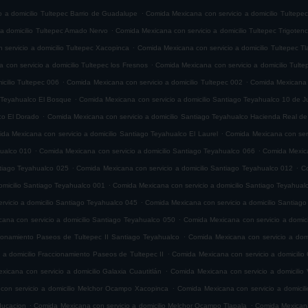
.
 a domicilio Tultepec Barrio de Guadalupe
Comida Mexicana con servicio a domicilio Tultepe
.
 a domicilio Tultepec Amado Nervo
Comida Mexicana con servicio a domicilio Tultepec Trigoten
.
servicio a domicilio Tultepec Xacopinca
Comida Mexicana con servicio a domicilio Tultepec T
.
con servicio a domicilio Tultepec los Fresnos
Comida Mexicana con servicio a domicilio Tult
.
.
cilio Tultepec 006
Comida Mexicana con servicio a domicilio Tultepec 002
Comida Mexicana c
.
o Teyahualco El Bosque
Comida Mexicana con servicio a domicilio Santiago Teyahualco 10 de J
.
co El Dorado
Comida Mexicana con servicio a domicilio Santiago Teyahualco Hacienda Real de
.
da Mexicana con servicio a domicilio Santiago Teyahualco El Laurel
Comida Mexicana con serv
.
.
hualco 010
Comida Mexicana con servicio a domicilio Santiago Teyahualco 066
Comida Mexica
.
.
ntiago Teyahualco 025
Comida Mexicana con servicio a domicilio Santiago Teyahualco 012
Co
.
omicilio Santiago Teyahualco 001
Comida Mexicana con servicio a domicilio Santiago Teyahual
.
vicio a domicilio Santiago Teyahualco 045
Comida Mexicana con servicio a domicilio Santiag
.
ana con servicio a domicilio Santiago Teyahualco 050
Comida Mexicana con servicio a domic
.
cionamiento Paseos de Tultepec II Santiago Teyahualco
Comida Mexicana con servicio a domi
.
 a domicilio Fraccionamiento Paseos de Tultepec II
Comida Mexicana con servicio a domicilio 
.
icana con servicio a domicilio Galaxia Cuautitlán
Comida Mexicana con servicio a domicilio V
.
con servicio a domicilio Melchor Ocampo Xacopinca
Comida Mexicana con servicio a domicil
.
.
ducacion
Comida Mexicana con servicio a domicilio Melchor Ocampo Tlapala
Comida Mexicana