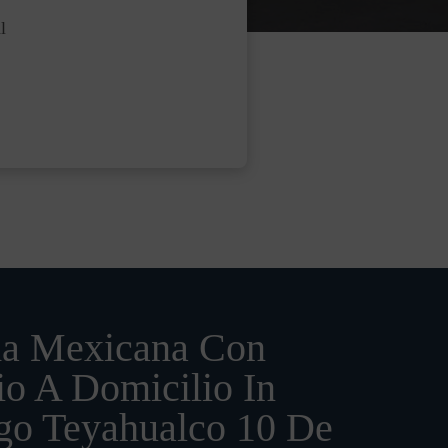
l
a Mexicana Con
io A Domicilio In
go Teyahualco 10 De