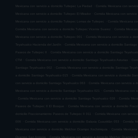
.
Mexicana con servicio a domicilio Tultepec La Piedad
Comida Mexicana con servicio
.
Mexicana con servicio a domicilio Tultepec El Mirador
Comida Mexicana con servicio
.
Mexicana con servicio a domicilio Tultepec Lomas de Tultepec
Comida Mexicana con 
.
Comida Mexicana con servicio a domicilio Tultepec Vicente Suarez
Comida Mexicana 
.
Mexicana con servicio a domicilio Tultepec 001
Comida Mexicana con servicio a domi
.
Teyahualco Hacienda del Jardín
Comida Mexicana con servicio a domicilio Santiag
.
Paseos de Tultepec II
Comida Mexicana con servicio a domicilio Santiago Teyahual
.
.
CTM
Comida Mexicana con servicio a domicilio Santiago Teyahualco Asturias
Comi
.
Santiago Teyahualco 002
Comida Mexicana con servicio a domicilio Santiago Teya
.
a domicilio Santiago Teyahualco 015
Comida Mexicana con servicio a domicilio Sa
.
con servicio a domicilio Santiago Teyahualco 063
Comida Mexicana con servicio a d
.
Mexicana con servicio a domicilio Santiago Teyahualco 021
Comida Mexicana con ser
.
.
Comida Mexicana con servicio a domicilio Santiago Teyahualco 026
Comida Mexic
.
Paseos de Tultepec II El Bosque
Comida Mexicana con servicio a domicilio Frac
.
domicilio Fraccionamiento Paseos de Tultepec II 011
Comida Mexicana con servicio
.
.
006
Comida Mexicana con servicio a domicilio Galaxia Cuautitlán 053
Comida Mex
.
Mexicana con servicio a domicilio Melchor Ocampo Xochimiquia
Comida Mexicana 
.
Ocampo San Antonio
Comida Mexicana con servicio a domicilio Melchor Ocampo E