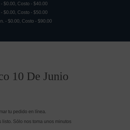
. - $0.00, Costo - $40.00
. - $0.00, Costo - $50.00
in. - $0.00, Costo - $90.00
co 10 De Junio
mar tu pedido en línea.
 listo. Sólo nos toma unos minutos