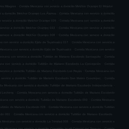
.
.
los Milagros
Comida Mexicana con servicio a domicilio Melchor Ocampo El Mirador
.
o a domicilio Melchor Ocampo Los Álamos
Comida Mexicana con servicio a domicilio
.
 servicio a domicilio Melchor Ocampo 026
Comida Mexicana con servicio a domicilio
.
ervicio a domicilio Melchor Ocampo 033
Comida Mexicana con servicio a domicilio
.
ervicio a domicilio Melchor Ocampo 008
Comida Mexicana con servicio a domicilio
.
 con servicio a domicilio Ejido de Teyahualco 017
Comida Mexicana con servicio a
.
exicana con servicio a domicilio Ejido de Teyahualco
Comida Mexicana con servicio
.
icana con servicio a domicilio Tultitlán de Mariano Escobedo Santiaguito
Comida
.
na con servicio a domicilio Tultitlán de Mariano Escobedo La Concepción
Comida
.
ervicio a domicilio Tultitlán de Mariano Escobedo Los Reyes
Comida Mexicana con
.
servicio a domicilio Tultitlán de Mariano Escobedo San Mateo Cuautepec
Comida
.
a Mexicana con servicio a domicilio Tultitlán de Mariano Escobedo Independencia
.
l Lecheria
Comida Mexicana con servicio a domicilio Tultitlán de Mariano Escobedo
.
cana con servicio a domicilio Tultitlán de Mariano Escobedo 003
Comida Mexicana
.
Tultitlán de Mariano Escobedo 028
Comida Mexicana con servicio a domicilio Tultitlán
.
.
bedo 001
Comida Mexicana con servicio a domicilio Tultitlán de Mariano Escobedo
.
 Mexicana con servicio a domicilio La Trinidad 009
Comida Mexicana con servicio a
.
da Mexicana con servicio a domicilio Cuautitlán Izcalli Colonial del Tepeyac
Comida