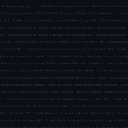
.
elchor Ocampo Tepetongo
Comida Mexicana con servicio a domicilio Melchor Ocampo Señor de 
.
da Mexicana con servicio a domicilio Melchor Ocampo La Florida
Comida Mexicana con servici
.
.
mpo 023
Comida Mexicana con servicio a domicilio Melchor Ocampo 002
Comida Mexicana con
.
.
036
Comida Mexicana con servicio a domicilio Melchor Ocampo 009
Comida Mexicana con s
.
.
032
Comida Mexicana con servicio a domicilio Melchor Ocampo 018
Comida Mexicana con s
.
.
 de Junio
Comida Mexicana con servicio a domicilio Ejido de Teyahualco 008
Comida Mexicana
.
.
de Teyahualco 012
Comida Mexicana con servicio a domicilio Ejido de Teyahualco 014
Comida M
.
exicana con servicio a domicilio Tultitlán de Mariano Escobedo Parque Industrial
Comida Mex
.
Mexicana con servicio a domicilio Tultitlán de Mariano Escobedo San Bartolo
Comida Mexica
.
exicana con servicio a domicilio Tultitlán de Mariano Escobedo Belem
Comida Mexicana con s
.
na con servicio a domicilio Tultitlán de Mariano Escobedo La Acocila
Comida Mexicana con 
.
Mexicana con servicio a domicilio Tultitlán de Mariano Escobedo Residencial los Reyes
Comid
.
ia Cuautepec
Comida Mexicana con servicio a domicilio Tultitlán de Mariano Escobedo Industria
.
.
018
Comida Mexicana con servicio a domicilio Tultitlán de Mariano Escobedo 015
Comida Mexi
.
icio a domicilio Tultitlán de Mariano Escobedo 029
Comida Mexicana con servicio a domicilio 
.
e Mariano Escobedo 027
Comida Mexicana con servicio a domicilio Tultitlán de Mariano Esco
.
.
icio a domicilio La Laguna 014
Comida Mexicana con servicio a domicilio La Laguna
Comida
.
omida Mexicana con servicio a domicilio Cuautitlán Izcalli Adolfo López Mateos Issemym
Comi