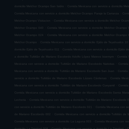
.
domicilio Melchor Ocampo San Isidro
Comida Mexicana con servicio a domicilio M
.
Comida Mexicana con servicio a domicilio Melchor Ocampo Paraje la Carranza
Comi
.
Melchor Ocampo Visitacion
Comida Mexicana con servicio a domicilio Melchor Oca
.
Melchor Ocampo 040
Comida Mexicana con servicio a domicilio Melchor Ocampo 
.
Melchor Ocampo 024
Comida Mexicana con servicio a domicilio Melchor Ocampo 
.
Melchor Ocampo
Comida Mexicana con servicio a domicilio Ejido de Teyahualco 10
.
domicilio Ejido de Teyahualco 011
Comida Mexicana con servicio a domicilio Ejido 
.
a domicilio Tultitlán de Mariano Escobedo Adolfo López Mateos Issemym
Comida M
.
Mexicana con servicio a domicilio Tultitlán de Mariano Escobedo Nativitas
Comida 
.
Mexicana con servicio a domicilio Tultitlán de Mariano Escobedo San Juan
Comida M
.
servicio a domicilio Tultitlán de Mariano Escobedo Lázaro Cárdenas
Comida Mexica
.
Mexicana con servicio a domicilio Tultitlán de Mariano Escobedo Cueyamil
Comida 
Comida Mexicana con servicio a domicilio Tultitlán de Mariano Escobedo Santa Mar
.
Lecheria
Comida Mexicana con servicio a domicilio Tultitlán de Mariano Escobedo 
.
con servicio a domicilio Tultitlán de Mariano Escobedo 021
Comida Mexicana con serv
.
de Mariano Escobedo 002
Comida Mexicana con servicio a domicilio Tultitlán d
.
Comida Mexicana con servicio a domicilio La Laguna 003
Comida Mexicana con serv
.
.
domicilio La Trinidad 008
Comida Mexicana con servicio a domicilio La Trinidad
C