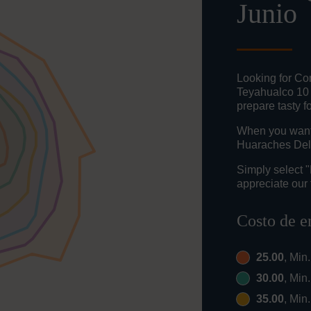
Junio
Looking for Co
Teyahualco 10 
prepare tasty f
When you want t
Huaraches Del 
Simply select 
appreciate our 
Costo de e
25.00
, Min
30.00
, Min
35.00
, Min