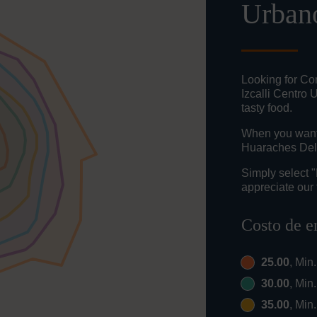
Urban
Looking for Co
Izcalli Centro
tasty food.
When you want t
Huaraches Del 
Simply select 
appreciate our 
Costo de e
25.00
, Min
30.00
, Min
35.00
, Min