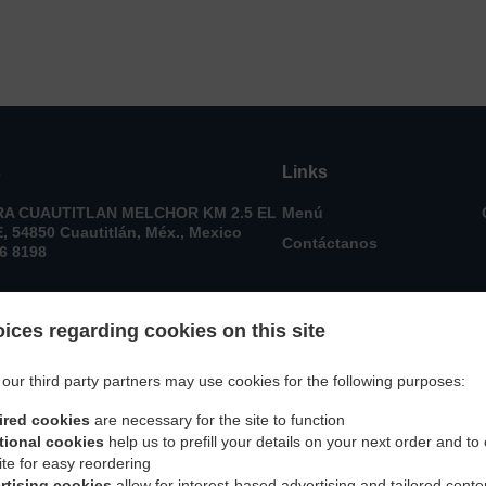
s
Links
A CUAUTITLAN MELCHOR KM 2.5 EL
Menú
 54850 Cuautitlán, Méx., Mexico
Contáctanos
6 8198
.
mida Mexicana con servicio a domicilio Cuautitlán Joyas de Cuautitlan
Comida Mexicana con s
ices regarding cookies on this site
.
.
 Santa Elena
Comida Mexicana con servicio a domicilio Cuautitlán Hacienda Cuautitlan
Comi
.
domicilio Cuautitlán El Terremoto
Comida Mexicana con servicio a domicilio Cuautitlán Villas d
our third party partners may use cookies for the following purposes:
.
servicio a domicilio Cuautitlán Hacienda del Jardín
Comida Mexicana con servicio a domicilio
ired cookies
are necessary for the site to function
.
a con servicio a domicilio Cuautitlán Pilar Pallares
Comida Mexicana con servicio a domicilio C
tional cookies
help us to prefill your details on your next order and to
.
 con servicio a domicilio Cuautitlán Cristal
Comida Mexicana con servicio a domicilio Cuautitl
ite for easy reordering
.
on servicio a domicilio Cuautitlán Parque Industrial
Comida Mexicana con servicio a domicili
rtising cookies
allow for interest-based advertising and tailored conte