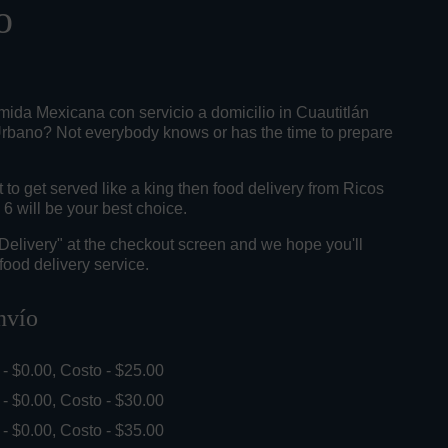
o
mida Mexicana con servicio a domicilio in Cuautitlán
 Urbano? Not everybody knows or has the time to prepare
o get served like a king then food delivery from Ricos
6 will be your best choice.
"Delivery" at the checkout screen and we hope you'll
food delivery service.
nvío
. - $0.00, Costo - $25.00
. - $0.00, Costo - $30.00
. - $0.00, Costo - $35.00