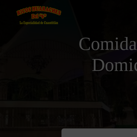
Comida
Domici