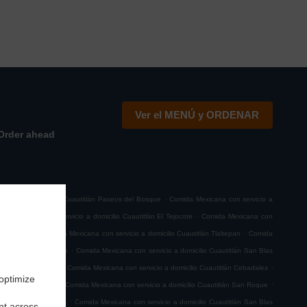
Ver el MENÚ y ORDENAR
Order ahead
.
ervicio a domicilio Cuautitlán Paseos del Bosque
Comida Mexicana con servicio a
.
da Mexicana con servicio a domicilio Cuautitlán El Tejocote
Comida Mexicana con
.
.
e Cuautitlan
Comida Mexicana con servicio a domicilio Cuautitlán Tlaltepan
Comida
.
 Cuautitlán San Pablo
Comida Mexicana con servicio a domicilio Cuautitlán San Blas
.
.
uautitlán El Huerto
Comida Mexicana con servicio a domicilio Cuautitlán Cebadales
 optimize
.
.
án Lazaro Cardenas
Comida Mexicana con servicio a domicilio Cuautitlán San Roque
.
o Cuautitlán Misiones
Comida Mexicana con servicio a domicilio Cuautitlán San Blas
nt across