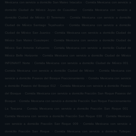
.
Mexicana con servicio a domicilio San Mateo Ixtacalco
Comida Mexicana con servicio a
.
domicilio Ciudad de México Joyas de Cuautitlan
Comida Mexicana con servicio a
.
domicilio Ciudad de México El Terremoto
Comida Mexicana con servicio a domicilio
.
Ciudad de México Santiago Teyahualco
Comida Mexicana con servicio a domicilio
.
Ciudad de México San Juanico
Comida Mexicana con servicio a domicilio Ciudad de
.
México San Mateo Cuautepec
Comida Mexicana con servicio a domicilio Ciudad de
.
México San Antonio Xahuento
Comida Mexicana con servicio a domicilio Ciudad de
.
México Bello Horizonte
Comida Mexicana con servicio a domicilio Ciudad de México
.
.
INFONAVIT Norte
Comida Mexicana con servicio a domicilio Ciudad de México 001
.
Comida Mexicana con servicio a domicilio Ciudad de México
Comida Mexicana con
.
servicio a domicilio Paseos del Bosque Fraccionamiento
Comida Mexicana con servicio
.
a domicilio Paseos del Bosque 012
Comida Mexicana con servicio a domicilio Paseos
.
del Bosque
Comida Mexicana con servicio a domicilio Fracción San Roque Paseos del
.
Bosque
Comida Mexicana con servicio a domicilio Fracción San Roque Fraccionamiento
.
.
La Toscana
Comida Mexicana con servicio a domicilio Fracción San Roque 001
.
Comida Mexicana con servicio a domicilio Fracción San Roque 038
Comida Mexicana
.
con servicio a domicilio Fracción San Roque 009
Comida Mexicana con servicio a
.
domicilio Fracción San Roque
Comida Mexicana con servicio a domicilio Tultepec