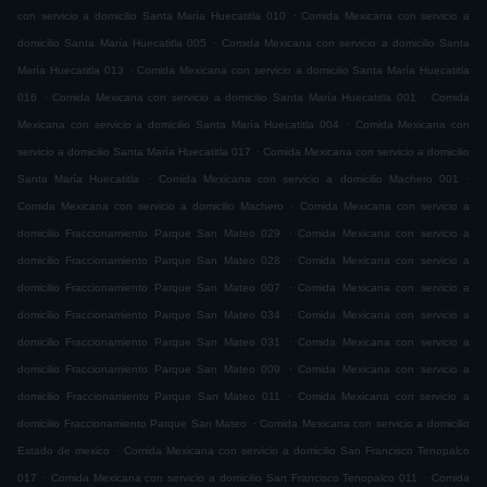
.
con servicio a domicilio Santa María Huecatitla 010
Comida Mexicana con servicio a
.
domicilio Santa María Huecatitla 005
Comida Mexicana con servicio a domicilio Santa
.
María Huecatitla 013
Comida Mexicana con servicio a domicilio Santa María Huecatitla
.
.
016
Comida Mexicana con servicio a domicilio Santa María Huecatitla 001
Comida
.
Mexicana con servicio a domicilio Santa María Huecatitla 004
Comida Mexicana con
.
servicio a domicilio Santa María Huecatitla 017
Comida Mexicana con servicio a domicilio
.
.
Santa María Huecatitla
Comida Mexicana con servicio a domicilio Machero 001
.
Comida Mexicana con servicio a domicilio Machero
Comida Mexicana con servicio a
.
domicilio Fraccionamiento Parque San Mateo 029
Comida Mexicana con servicio a
.
domicilio Fraccionamiento Parque San Mateo 028
Comida Mexicana con servicio a
.
domicilio Fraccionamiento Parque San Mateo 007
Comida Mexicana con servicio a
.
domicilio Fraccionamiento Parque San Mateo 034
Comida Mexicana con servicio a
.
domicilio Fraccionamiento Parque San Mateo 031
Comida Mexicana con servicio a
.
domicilio Fraccionamiento Parque San Mateo 009
Comida Mexicana con servicio a
.
domicilio Fraccionamiento Parque San Mateo 011
Comida Mexicana con servicio a
.
domicilio Fraccionamiento Parque San Mateo
Comida Mexicana con servicio a domicilio
.
Estado de mexico
Comida Mexicana con servicio a domicilio San Francisco Tenopalco
.
.
017
Comida Mexicana con servicio a domicilio San Francisco Tenopalco 011
Comida