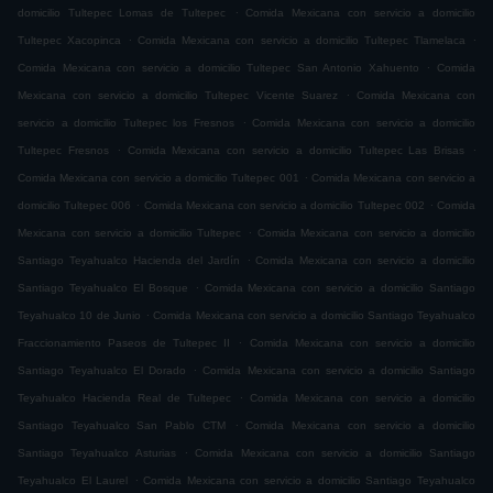
.
domicilio Tultepec Lomas de Tultepec
Comida Mexicana con servicio a domicilio
.
.
Tultepec Xacopinca
Comida Mexicana con servicio a domicilio Tultepec Tlamelaca
.
Comida Mexicana con servicio a domicilio Tultepec San Antonio Xahuento
Comida
.
Mexicana con servicio a domicilio Tultepec Vicente Suarez
Comida Mexicana con
.
servicio a domicilio Tultepec los Fresnos
Comida Mexicana con servicio a domicilio
.
.
Tultepec Fresnos
Comida Mexicana con servicio a domicilio Tultepec Las Brisas
.
Comida Mexicana con servicio a domicilio Tultepec 001
Comida Mexicana con servicio a
.
.
domicilio Tultepec 006
Comida Mexicana con servicio a domicilio Tultepec 002
Comida
.
Mexicana con servicio a domicilio Tultepec
Comida Mexicana con servicio a domicilio
.
Santiago Teyahualco Hacienda del Jardín
Comida Mexicana con servicio a domicilio
.
Santiago Teyahualco El Bosque
Comida Mexicana con servicio a domicilio Santiago
.
Teyahualco 10 de Junio
Comida Mexicana con servicio a domicilio Santiago Teyahualco
.
Fraccionamiento Paseos de Tultepec II
Comida Mexicana con servicio a domicilio
.
Santiago Teyahualco El Dorado
Comida Mexicana con servicio a domicilio Santiago
.
Teyahualco Hacienda Real de Tultepec
Comida Mexicana con servicio a domicilio
.
Santiago Teyahualco San Pablo CTM
Comida Mexicana con servicio a domicilio
.
Santiago Teyahualco Asturias
Comida Mexicana con servicio a domicilio Santiago
.
Teyahualco El Laurel
Comida Mexicana con servicio a domicilio Santiago Teyahualco