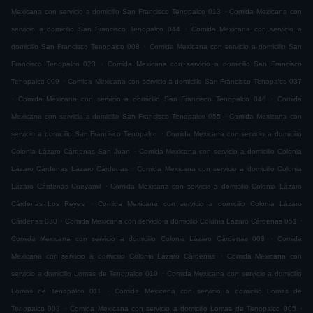
.
Mexicana con servicio a domicilio San Francisco Tenopalco 013
Comida Mexicana con
.
servicio a domicilio San Francisco Tenopalco 044
Comida Mexicana con servicio a
.
domicilio San Francisco Tenopalco 008
Comida Mexicana con servicio a domicilio San
.
Francisco Tenopalco 023
Comida Mexicana con servicio a domicilio San Francisco
.
Tenopalco 009
Comida Mexicana con servicio a domicilio San Francisco Tenopalco 037
.
.
Comida Mexicana con servicio a domicilio San Francisco Tenopalco 046
Comida
.
Mexicana con servicio a domicilio San Francisco Tenopalco 055
Comida Mexicana con
.
servicio a domicilio San Francisco Tenopalco
Comida Mexicana con servicio a domicilio
.
Colonia Lázaro Cárdenas San Juan
Comida Mexicana con servicio a domicilio Colonia
.
Lázaro Cárdenas Lázaro Cárdenas
Comida Mexicana con servicio a domicilio Colonia
.
Lázaro Cárdenas Cueyamil
Comida Mexicana con servicio a domicilio Colonia Lázaro
.
Cárdenas Los Reyes
Comida Mexicana con servicio a domicilio Colonia Lázaro
.
.
Cárdenas 030
Comida Mexicana con servicio a domicilio Colonia Lázaro Cárdenas 051
.
Comida Mexicana con servicio a domicilio Colonia Lázaro Cárdenas 008
Comida
.
Mexicana con servicio a domicilio Colonia Lázaro Cárdenas
Comida Mexicana con
.
servicio a domicilio Lomas de Tenopalco 010
Comida Mexicana con servicio a domicilio
.
Lomas de Tenopalco 011
Comida Mexicana con servicio a domicilio Lomas de
.
.
Tenopalco 008
Comida Mexicana con servicio a domicilio Lomas de Tenopalco 005