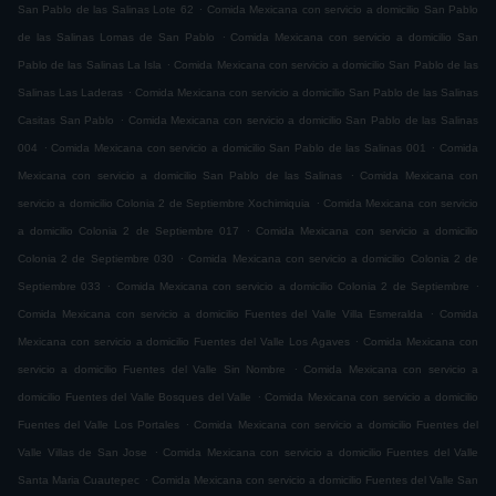
.
San Pablo de las Salinas Lote 62
Comida Mexicana con servicio a domicilio San Pablo
.
de las Salinas Lomas de San Pablo
Comida Mexicana con servicio a domicilio San
.
Pablo de las Salinas La Isla
Comida Mexicana con servicio a domicilio San Pablo de las
.
Salinas Las Laderas
Comida Mexicana con servicio a domicilio San Pablo de las Salinas
.
Casitas San Pablo
Comida Mexicana con servicio a domicilio San Pablo de las Salinas
.
.
004
Comida Mexicana con servicio a domicilio San Pablo de las Salinas 001
Comida
.
Mexicana con servicio a domicilio San Pablo de las Salinas
Comida Mexicana con
.
servicio a domicilio Colonia 2 de Septiembre Xochimiquia
Comida Mexicana con servicio
.
a domicilio Colonia 2 de Septiembre 017
Comida Mexicana con servicio a domicilio
.
Colonia 2 de Septiembre 030
Comida Mexicana con servicio a domicilio Colonia 2 de
.
.
Septiembre 033
Comida Mexicana con servicio a domicilio Colonia 2 de Septiembre
.
Comida Mexicana con servicio a domicilio Fuentes del Valle Villa Esmeralda
Comida
.
Mexicana con servicio a domicilio Fuentes del Valle Los Agaves
Comida Mexicana con
.
servicio a domicilio Fuentes del Valle Sin Nombre
Comida Mexicana con servicio a
.
domicilio Fuentes del Valle Bosques del Valle
Comida Mexicana con servicio a domicilio
.
Fuentes del Valle Los Portales
Comida Mexicana con servicio a domicilio Fuentes del
.
Valle Villas de San Jose
Comida Mexicana con servicio a domicilio Fuentes del Valle
.
Santa Maria Cuautepec
Comida Mexicana con servicio a domicilio Fuentes del Valle San