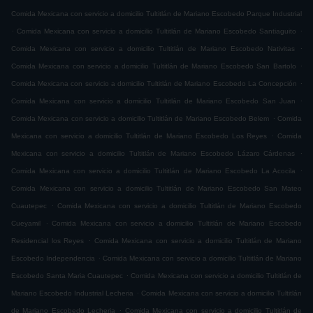
Comida Mexicana con servicio a domicilio Tultitlán de Mariano Escobedo Parque Industrial
.
.
Comida Mexicana con servicio a domicilio Tultitlán de Mariano Escobedo Santiaguito
.
Comida Mexicana con servicio a domicilio Tultitlán de Mariano Escobedo Nativitas
.
Comida Mexicana con servicio a domicilio Tultitlán de Mariano Escobedo San Bartolo
.
Comida Mexicana con servicio a domicilio Tultitlán de Mariano Escobedo La Concepción
.
Comida Mexicana con servicio a domicilio Tultitlán de Mariano Escobedo San Juan
.
Comida Mexicana con servicio a domicilio Tultitlán de Mariano Escobedo Belem
Comida
.
Mexicana con servicio a domicilio Tultitlán de Mariano Escobedo Los Reyes
Comida
.
Mexicana con servicio a domicilio Tultitlán de Mariano Escobedo Lázaro Cárdenas
.
Comida Mexicana con servicio a domicilio Tultitlán de Mariano Escobedo La Acocila
Comida Mexicana con servicio a domicilio Tultitlán de Mariano Escobedo San Mateo
.
Cuautepec
Comida Mexicana con servicio a domicilio Tultitlán de Mariano Escobedo
.
Cueyamil
Comida Mexicana con servicio a domicilio Tultitlán de Mariano Escobedo
.
Residencial los Reyes
Comida Mexicana con servicio a domicilio Tultitlán de Mariano
.
Escobedo Independencia
Comida Mexicana con servicio a domicilio Tultitlán de Mariano
.
Escobedo Santa Maria Cuautepec
Comida Mexicana con servicio a domicilio Tultitlán de
.
Mariano Escobedo Industrial Lecheria
Comida Mexicana con servicio a domicilio Tultitlán
.
de Mariano Escobedo Lecheria
Comida Mexicana con servicio a domicilio Tultitlán de