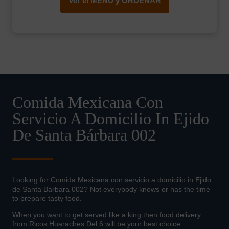
Ver el MENÚ y ORDENAR
Comida Mexicana Con
Servicio A Domicilio In Ejido
De Santa Bárbara 002
Looking for Comida Mexicana con servicio a domicilio in Ejido
de Santa Bárbara 002? Not everybody knows or has the time
to prepare tasty food.
When you want to get served like a king then food delivery
from Ricos Huaraches Del 6 will be your best choice.