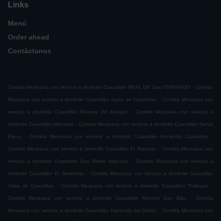
Links
Menú
Order ahead
Contáctanos
.
Comida Mexicana con servicio a domicilio Cuautitlán REAL DE San FERNANDO
Comida
.
Mexicana con servicio a domicilio Cuautitlán Joyas de Cuautitlan
Comida Mexicana con
.
servicio a domicilio Cuautitlán Paseos del Bosque
Comida Mexicana con servicio a
.
domicilio Cuautitlán Alborada
Comida Mexicana con servicio a domicilio Cuautitlán Santa
.
.
Elena
Comida Mexicana con servicio a domicilio Cuautitlán Hacienda Cuautitlan
.
Comida Mexicana con servicio a domicilio Cuautitlán El Tejocote
Comida Mexicana con
.
servicio a domicilio Cuautitlán San Mateo Ixtacalco
Comida Mexicana con servicio a
.
domicilio Cuautitlán El Terremoto
Comida Mexicana con servicio a domicilio Cuautitlán
.
.
Villas de Cuautitlan
Comida Mexicana con servicio a domicilio Cuautitlán Tlaltepan
.
Comida Mexicana con servicio a domicilio Cuautitlán Rancho San Blas
Comida
.
Mexicana con servicio a domicilio Cuautitlán Hacienda del Jardín
Comida Mexicana con