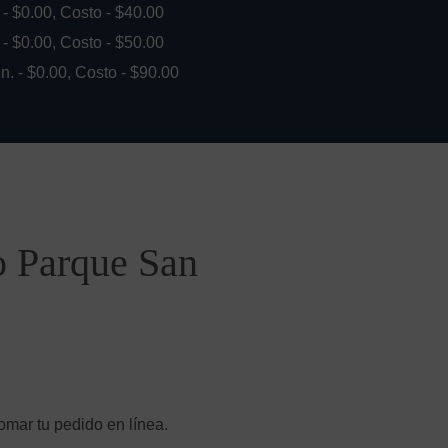
. - $0.00, Costo - $40.00
. - $0.00, Costo - $50.00
in. - $0.00, Costo - $90.00
o Parque San
omar tu pedido en línea.