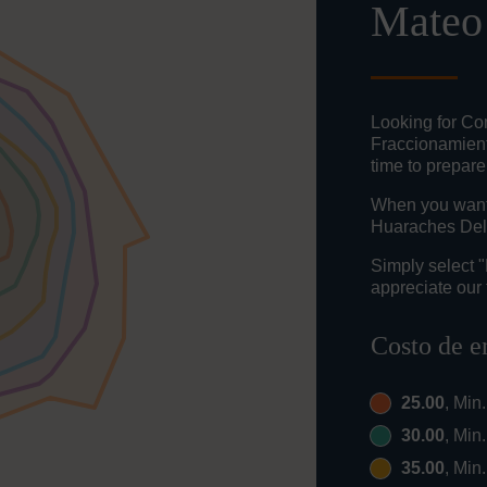
Mateo
Looking for Co
Fraccionamien
time to prepare
When you want t
Huaraches Del 
Simply select 
appreciate our 
Costo de e
25.00
, Min
30.00
, Min
35.00
, Min