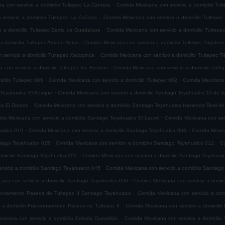
.
 con servicio a domicilio Tultepec La Cantera
Comida Mexicana con servicio a domicilio Tul
.
servicio a domicilio Tultepec La Cañada
Comida Mexicana con servicio a domicilio Tultepec
.
 a domicilio Tultepec Barrio de Guadalupe
Comida Mexicana con servicio a domicilio Tultepe
.
 a domicilio Tultepec Amado Nervo
Comida Mexicana con servicio a domicilio Tultepec Trigoten
.
servicio a domicilio Tultepec Xacopinca
Comida Mexicana con servicio a domicilio Tultepec T
.
con servicio a domicilio Tultepec los Fresnos
Comida Mexicana con servicio a domicilio Tult
.
.
cilio Tultepec 006
Comida Mexicana con servicio a domicilio Tultepec 002
Comida Mexicana c
.
o Teyahualco El Bosque
Comida Mexicana con servicio a domicilio Santiago Teyahualco 10 de J
.
co El Dorado
Comida Mexicana con servicio a domicilio Santiago Teyahualco Hacienda Real de
.
da Mexicana con servicio a domicilio Santiago Teyahualco El Laurel
Comida Mexicana con serv
.
.
hualco 010
Comida Mexicana con servicio a domicilio Santiago Teyahualco 066
Comida Mexica
.
.
ntiago Teyahualco 025
Comida Mexicana con servicio a domicilio Santiago Teyahualco 012
Co
.
omicilio Santiago Teyahualco 001
Comida Mexicana con servicio a domicilio Santiago Teyahual
.
vicio a domicilio Santiago Teyahualco 045
Comida Mexicana con servicio a domicilio Santiag
.
ana con servicio a domicilio Santiago Teyahualco 050
Comida Mexicana con servicio a domic
.
cionamiento Paseos de Tultepec II Santiago Teyahualco
Comida Mexicana con servicio a domi
.
 a domicilio Fraccionamiento Paseos de Tultepec II
Comida Mexicana con servicio a domicilio 
.
icana con servicio a domicilio Galaxia Cuautitlán
Comida Mexicana con servicio a domicilio V