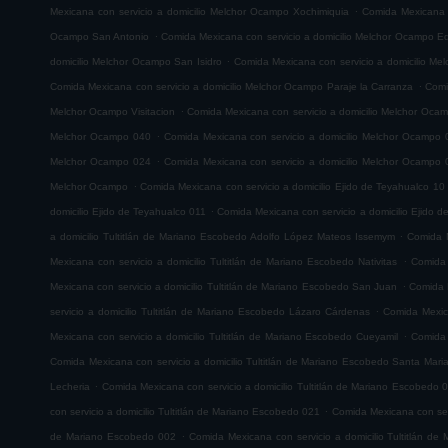
.
Mexicana con servicio a domicilio Melchor Ocampo Xochimiquia
Comida Mexicana 
.
Ocampo San Antonio
Comida Mexicana con servicio a domicilio Melchor Ocampo E
.
domicilio Melchor Ocampo San Isidro
Comida Mexicana con servicio a domicilio M
.
Comida Mexicana con servicio a domicilio Melchor Ocampo Paraje la Carranza
Comi
.
Melchor Ocampo Visitacion
Comida Mexicana con servicio a domicilio Melchor Oca
.
Melchor Ocampo 040
Comida Mexicana con servicio a domicilio Melchor Ocampo 
.
Melchor Ocampo 024
Comida Mexicana con servicio a domicilio Melchor Ocampo 
.
Melchor Ocampo
Comida Mexicana con servicio a domicilio Ejido de Teyahualco 10
.
domicilio Ejido de Teyahualco 011
Comida Mexicana con servicio a domicilio Ejido 
.
a domicilio Tultitlán de Mariano Escobedo Adolfo López Mateos Issemym
Comida M
.
Mexicana con servicio a domicilio Tultitlán de Mariano Escobedo Nativitas
Comida 
.
Mexicana con servicio a domicilio Tultitlán de Mariano Escobedo San Juan
Comida M
.
servicio a domicilio Tultitlán de Mariano Escobedo Lázaro Cárdenas
Comida Mexica
.
Mexicana con servicio a domicilio Tultitlán de Mariano Escobedo Cueyamil
Comida 
Comida Mexicana con servicio a domicilio Tultitlán de Mariano Escobedo Santa Mar
.
Lecheria
Comida Mexicana con servicio a domicilio Tultitlán de Mariano Escobedo 
.
con servicio a domicilio Tultitlán de Mariano Escobedo 021
Comida Mexicana con serv
.
de Mariano Escobedo 002
Comida Mexicana con servicio a domicilio Tultitlán d