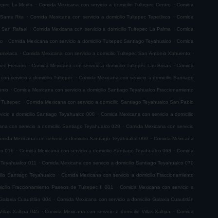
.
.
tepec La Morita
Comida Mexicana con servicio a domicilio Tultepec Centro
Comida
.
.
 Santa Rita
Comida Mexicana con servicio a domicilio Tultepec Tepetlixco
Comida
.
.
c San Rafael
Comida Mexicana con servicio a domicilio Tultepec La Palma
Comida
.
.
co
Comida Mexicana con servicio a domicilio Tultepec Santiago Teyahualco
Comida
.
.
lamelaca
Comida Mexicana con servicio a domicilio Tultepec San Antonio Xahuento
.
.
epec Fresnos
Comida Mexicana con servicio a domicilio Tultepec Las Brisas
Comida
.
on servicio a domicilio Tultepec
Comida Mexicana con servicio a domicilio Santiago
.
unio
Comida Mexicana con servicio a domicilio Santiago Teyahualco Fraccionamiento
.
 Tultepec
Comida Mexicana con servicio a domicilio Santiago Teyahualco San Pablo
.
icio a domicilio Santiago Teyahualco 008
Comida Mexicana con servicio a domicilio
.
na con servicio a domicilio Santiago Teyahualco 028
Comida Mexicana con servicio
.
mida Mexicana con servicio a domicilio Santiago Teyahualco 069
Comida Mexicana
.
.
co 016
Comida Mexicana con servicio a domicilio Santiago Teyahualco 068
Comida
.
o Teyahualco 011
Comida Mexicana con servicio a domicilio Santiago Teyahualco 070
.
ilio Santiago Teyahualco
Comida Mexicana con servicio a domicilio Fraccionamiento
.
cilio Fraccionamiento Paseos de Tultepec II 001
Comida Mexicana con servicio a
.
Galaxia Cuautitlán 004
Comida Mexicana con servicio a domicilio Galaxia Cuautitlán
.
.
illas Xaltipa 045
Comida Mexicana con servicio a domicilio Villas Xaltipa
Comida