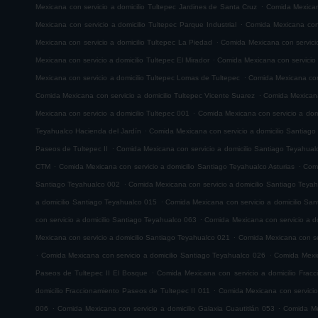
.
Mexicana con servicio a domicilio Tultepec Jardines de Santa Cruz
Comida Mexicana
.
Mexicana con servicio a domicilio Tultepec Parque Industrial
Comida Mexicana con 
.
Mexicana con servicio a domicilio Tultepec La Piedad
Comida Mexicana con servicio
.
Mexicana con servicio a domicilio Tultepec El Mirador
Comida Mexicana con servicio
.
Mexicana con servicio a domicilio Tultepec Lomas de Tultepec
Comida Mexicana con 
.
Comida Mexicana con servicio a domicilio Tultepec Vicente Suarez
Comida Mexicana 
.
Mexicana con servicio a domicilio Tultepec 001
Comida Mexicana con servicio a domi
.
Teyahualco Hacienda del Jardín
Comida Mexicana con servicio a domicilio Santiag
.
Paseos de Tultepec II
Comida Mexicana con servicio a domicilio Santiago Teyahual
.
.
CTM
Comida Mexicana con servicio a domicilio Santiago Teyahualco Asturias
Comi
.
Santiago Teyahualco 002
Comida Mexicana con servicio a domicilio Santiago Teya
.
a domicilio Santiago Teyahualco 015
Comida Mexicana con servicio a domicilio Sa
.
con servicio a domicilio Santiago Teyahualco 063
Comida Mexicana con servicio a d
.
Mexicana con servicio a domicilio Santiago Teyahualco 021
Comida Mexicana con ser
.
.
Comida Mexicana con servicio a domicilio Santiago Teyahualco 026
Comida Mexic
.
Paseos de Tultepec II El Bosque
Comida Mexicana con servicio a domicilio Frac
.
domicilio Fraccionamiento Paseos de Tultepec II 011
Comida Mexicana con servicio
.
.
006
Comida Mexicana con servicio a domicilio Galaxia Cuautitlán 053
Comida Mex