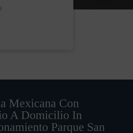
l
a Mexicana Con
io A Domicilio In
onamiento Parque San