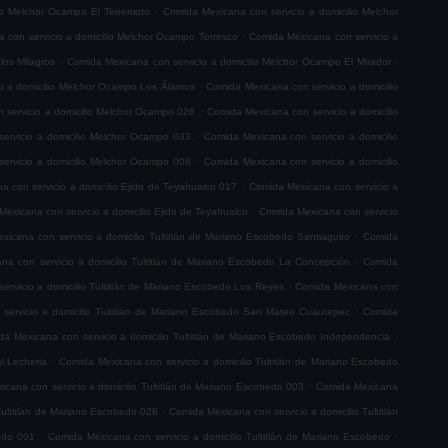
.
io Melchor Ocampo El Terremoto
Comida Mexicana con servicio a domicilio Melchor
.
 con servicio a domicilio Melchor Ocampo Torresco
Comida Mexicana con servicio a
.
.
los Milagros
Comida Mexicana con servicio a domicilio Melchor Ocampo El Mirador
.
o a domicilio Melchor Ocampo Los Álamos
Comida Mexicana con servicio a domicilio
.
 servicio a domicilio Melchor Ocampo 026
Comida Mexicana con servicio a domicilio
.
ervicio a domicilio Melchor Ocampo 033
Comida Mexicana con servicio a domicilio
.
ervicio a domicilio Melchor Ocampo 008
Comida Mexicana con servicio a domicilio
.
 con servicio a domicilio Ejido de Teyahualco 017
Comida Mexicana con servicio a
.
exicana con servicio a domicilio Ejido de Teyahualco
Comida Mexicana con servicio
.
icana con servicio a domicilio Tultitlán de Mariano Escobedo Santiaguito
Comida
.
na con servicio a domicilio Tultitlán de Mariano Escobedo La Concepción
Comida
.
ervicio a domicilio Tultitlán de Mariano Escobedo Los Reyes
Comida Mexicana con
.
servicio a domicilio Tultitlán de Mariano Escobedo San Mateo Cuautepec
Comida
.
a Mexicana con servicio a domicilio Tultitlán de Mariano Escobedo Independencia
.
l Lecheria
Comida Mexicana con servicio a domicilio Tultitlán de Mariano Escobedo
.
cana con servicio a domicilio Tultitlán de Mariano Escobedo 003
Comida Mexicana
.
Tultitlán de Mariano Escobedo 028
Comida Mexicana con servicio a domicilio Tultitlán
.
.
bedo 001
Comida Mexicana con servicio a domicilio Tultitlán de Mariano Escobedo