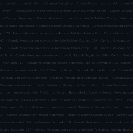
.
con servicio a domicilio Melchor Ocampo Xacopinca
Comida Mexicana con servicio a domicil
.
.
ducacion
Comida Mexicana con servicio a domicilio Melchor Ocampo Tlapala
Comida Mexicana
.
elchor Ocampo Tepetongo
Comida Mexicana con servicio a domicilio Melchor Ocampo Señor de 
.
da Mexicana con servicio a domicilio Melchor Ocampo La Florida
Comida Mexicana con servici
.
.
mpo 023
Comida Mexicana con servicio a domicilio Melchor Ocampo 002
Comida Mexicana con
.
.
036
Comida Mexicana con servicio a domicilio Melchor Ocampo 009
Comida Mexicana con s
.
.
032
Comida Mexicana con servicio a domicilio Melchor Ocampo 018
Comida Mexicana con s
.
.
 de Junio
Comida Mexicana con servicio a domicilio Ejido de Teyahualco 008
Comida Mexicana
.
.
de Teyahualco 012
Comida Mexicana con servicio a domicilio Ejido de Teyahualco 014
Comida M
.
exicana con servicio a domicilio Tultitlán de Mariano Escobedo Parque Industrial
Comida Mex
.
Mexicana con servicio a domicilio Tultitlán de Mariano Escobedo San Bartolo
Comida Mexica
.
exicana con servicio a domicilio Tultitlán de Mariano Escobedo Belem
Comida Mexicana con s
.
na con servicio a domicilio Tultitlán de Mariano Escobedo La Acocila
Comida Mexicana con 
.
Mexicana con servicio a domicilio Tultitlán de Mariano Escobedo Residencial los Reyes
Comid
.
ia Cuautepec
Comida Mexicana con servicio a domicilio Tultitlán de Mariano Escobedo Industria
.
.
018
Comida Mexicana con servicio a domicilio Tultitlán de Mariano Escobedo 015
Comida Mexi
.
icio a domicilio Tultitlán de Mariano Escobedo 029
Comida Mexicana con servicio a domicilio 
.
e Mariano Escobedo 027
Comida Mexicana con servicio a domicilio Tultitlán de Mariano Esco