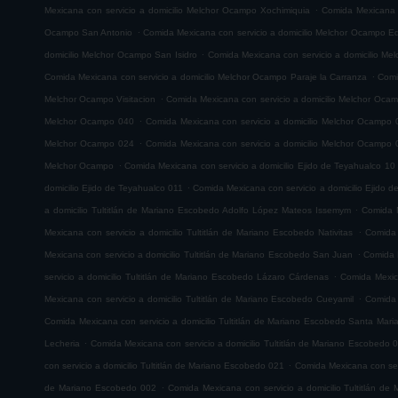
.
Mexicana con servicio a domicilio Melchor Ocampo Xochimiquia
Comida Mexicana 
.
Ocampo San Antonio
Comida Mexicana con servicio a domicilio Melchor Ocampo E
.
domicilio Melchor Ocampo San Isidro
Comida Mexicana con servicio a domicilio M
.
Comida Mexicana con servicio a domicilio Melchor Ocampo Paraje la Carranza
Comi
.
Melchor Ocampo Visitacion
Comida Mexicana con servicio a domicilio Melchor Oca
.
Melchor Ocampo 040
Comida Mexicana con servicio a domicilio Melchor Ocampo 
.
Melchor Ocampo 024
Comida Mexicana con servicio a domicilio Melchor Ocampo 
.
Melchor Ocampo
Comida Mexicana con servicio a domicilio Ejido de Teyahualco 10
.
domicilio Ejido de Teyahualco 011
Comida Mexicana con servicio a domicilio Ejido 
.
a domicilio Tultitlán de Mariano Escobedo Adolfo López Mateos Issemym
Comida M
.
Mexicana con servicio a domicilio Tultitlán de Mariano Escobedo Nativitas
Comida 
.
Mexicana con servicio a domicilio Tultitlán de Mariano Escobedo San Juan
Comida M
.
servicio a domicilio Tultitlán de Mariano Escobedo Lázaro Cárdenas
Comida Mexica
.
Mexicana con servicio a domicilio Tultitlán de Mariano Escobedo Cueyamil
Comida 
Comida Mexicana con servicio a domicilio Tultitlán de Mariano Escobedo Santa Mar
.
Lecheria
Comida Mexicana con servicio a domicilio Tultitlán de Mariano Escobedo 
.
con servicio a domicilio Tultitlán de Mariano Escobedo 021
Comida Mexicana con serv
.
de Mariano Escobedo 002
Comida Mexicana con servicio a domicilio Tultitlán d