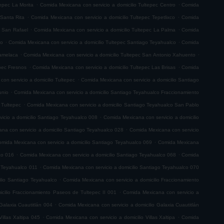
.
.
tepec La Morita
Comida Mexicana con servicio a domicilio Tultepec Centro
Comida
.
.
 Santa Rita
Comida Mexicana con servicio a domicilio Tultepec Tepetlixco
Comida
.
.
c San Rafael
Comida Mexicana con servicio a domicilio Tultepec La Palma
Comida
.
.
co
Comida Mexicana con servicio a domicilio Tultepec Santiago Teyahualco
Comida
.
.
lamelaca
Comida Mexicana con servicio a domicilio Tultepec San Antonio Xahuento
.
.
epec Fresnos
Comida Mexicana con servicio a domicilio Tultepec Las Brisas
Comida
.
on servicio a domicilio Tultepec
Comida Mexicana con servicio a domicilio Santiago
.
unio
Comida Mexicana con servicio a domicilio Santiago Teyahualco Fraccionamiento
.
 Tultepec
Comida Mexicana con servicio a domicilio Santiago Teyahualco San Pablo
.
icio a domicilio Santiago Teyahualco 008
Comida Mexicana con servicio a domicilio
.
na con servicio a domicilio Santiago Teyahualco 028
Comida Mexicana con servicio
.
mida Mexicana con servicio a domicilio Santiago Teyahualco 069
Comida Mexicana
.
.
co 016
Comida Mexicana con servicio a domicilio Santiago Teyahualco 068
Comida
.
o Teyahualco 011
Comida Mexicana con servicio a domicilio Santiago Teyahualco 070
.
ilio Santiago Teyahualco
Comida Mexicana con servicio a domicilio Fraccionamiento
.
cilio Fraccionamiento Paseos de Tultepec II 001
Comida Mexicana con servicio a
.
Galaxia Cuautitlán 004
Comida Mexicana con servicio a domicilio Galaxia Cuautitlán
.
.
illas Xaltipa 045
Comida Mexicana con servicio a domicilio Villas Xaltipa
Comida