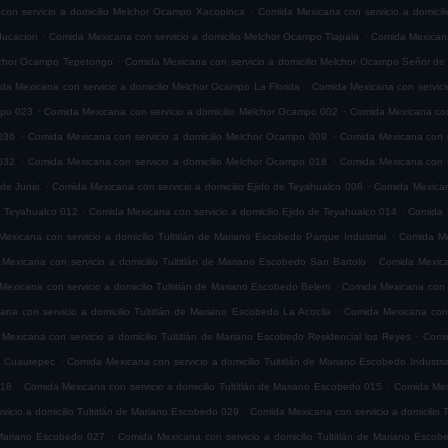
.
con servicio a domicilio Melchor Ocampo Xacopinca
Comida Mexicana con servicio a domicil
.
.
ducacion
Comida Mexicana con servicio a domicilio Melchor Ocampo Tlapala
Comida Mexicana
.
elchor Ocampo Tepetongo
Comida Mexicana con servicio a domicilio Melchor Ocampo Señor de 
.
da Mexicana con servicio a domicilio Melchor Ocampo La Florida
Comida Mexicana con servici
.
.
mpo 023
Comida Mexicana con servicio a domicilio Melchor Ocampo 002
Comida Mexicana con
.
.
036
Comida Mexicana con servicio a domicilio Melchor Ocampo 009
Comida Mexicana con s
.
.
032
Comida Mexicana con servicio a domicilio Melchor Ocampo 018
Comida Mexicana con s
.
.
 de Junio
Comida Mexicana con servicio a domicilio Ejido de Teyahualco 008
Comida Mexicana
.
.
de Teyahualco 012
Comida Mexicana con servicio a domicilio Ejido de Teyahualco 014
Comida M
.
exicana con servicio a domicilio Tultitlán de Mariano Escobedo Parque Industrial
Comida Mex
.
Mexicana con servicio a domicilio Tultitlán de Mariano Escobedo San Bartolo
Comida Mexica
.
exicana con servicio a domicilio Tultitlán de Mariano Escobedo Belem
Comida Mexicana con s
.
na con servicio a domicilio Tultitlán de Mariano Escobedo La Acocila
Comida Mexicana con 
.
Mexicana con servicio a domicilio Tultitlán de Mariano Escobedo Residencial los Reyes
Comid
.
ia Cuautepec
Comida Mexicana con servicio a domicilio Tultitlán de Mariano Escobedo Industria
.
.
018
Comida Mexicana con servicio a domicilio Tultitlán de Mariano Escobedo 015
Comida Mexi
.
icio a domicilio Tultitlán de Mariano Escobedo 029
Comida Mexicana con servicio a domicilio 
.
e Mariano Escobedo 027
Comida Mexicana con servicio a domicilio Tultitlán de Mariano Esco