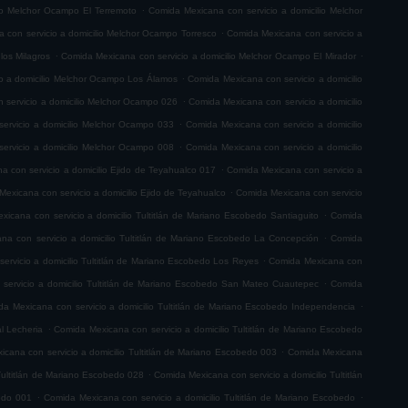
.
io Melchor Ocampo El Terremoto
Comida Mexicana con servicio a domicilio Melchor
.
 con servicio a domicilio Melchor Ocampo Torresco
Comida Mexicana con servicio a
.
.
los Milagros
Comida Mexicana con servicio a domicilio Melchor Ocampo El Mirador
.
o a domicilio Melchor Ocampo Los Álamos
Comida Mexicana con servicio a domicilio
.
 servicio a domicilio Melchor Ocampo 026
Comida Mexicana con servicio a domicilio
.
ervicio a domicilio Melchor Ocampo 033
Comida Mexicana con servicio a domicilio
.
ervicio a domicilio Melchor Ocampo 008
Comida Mexicana con servicio a domicilio
.
 con servicio a domicilio Ejido de Teyahualco 017
Comida Mexicana con servicio a
.
exicana con servicio a domicilio Ejido de Teyahualco
Comida Mexicana con servicio
.
icana con servicio a domicilio Tultitlán de Mariano Escobedo Santiaguito
Comida
.
na con servicio a domicilio Tultitlán de Mariano Escobedo La Concepción
Comida
.
ervicio a domicilio Tultitlán de Mariano Escobedo Los Reyes
Comida Mexicana con
.
servicio a domicilio Tultitlán de Mariano Escobedo San Mateo Cuautepec
Comida
.
a Mexicana con servicio a domicilio Tultitlán de Mariano Escobedo Independencia
.
l Lecheria
Comida Mexicana con servicio a domicilio Tultitlán de Mariano Escobedo
.
cana con servicio a domicilio Tultitlán de Mariano Escobedo 003
Comida Mexicana
.
Tultitlán de Mariano Escobedo 028
Comida Mexicana con servicio a domicilio Tultitlán
.
.
bedo 001
Comida Mexicana con servicio a domicilio Tultitlán de Mariano Escobedo