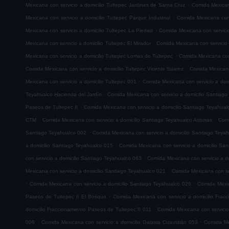
.
Mexicana con servicio a domicilio Tultepec Jardines de Santa Cruz
Comida Mexicana
.
Mexicana con servicio a domicilio Tultepec Parque Industrial
Comida Mexicana con 
.
Mexicana con servicio a domicilio Tultepec La Piedad
Comida Mexicana con servicio
.
Mexicana con servicio a domicilio Tultepec El Mirador
Comida Mexicana con servicio
.
Mexicana con servicio a domicilio Tultepec Lomas de Tultepec
Comida Mexicana con 
.
Comida Mexicana con servicio a domicilio Tultepec Vicente Suarez
Comida Mexicana 
.
Mexicana con servicio a domicilio Tultepec 001
Comida Mexicana con servicio a domi
.
Teyahualco Hacienda del Jardín
Comida Mexicana con servicio a domicilio Santiag
.
Paseos de Tultepec II
Comida Mexicana con servicio a domicilio Santiago Teyahual
.
.
CTM
Comida Mexicana con servicio a domicilio Santiago Teyahualco Asturias
Comi
.
Santiago Teyahualco 002
Comida Mexicana con servicio a domicilio Santiago Teya
.
a domicilio Santiago Teyahualco 015
Comida Mexicana con servicio a domicilio Sa
.
con servicio a domicilio Santiago Teyahualco 063
Comida Mexicana con servicio a d
.
Mexicana con servicio a domicilio Santiago Teyahualco 021
Comida Mexicana con ser
.
.
Comida Mexicana con servicio a domicilio Santiago Teyahualco 026
Comida Mexic
.
Paseos de Tultepec II El Bosque
Comida Mexicana con servicio a domicilio Frac
.
domicilio Fraccionamiento Paseos de Tultepec II 011
Comida Mexicana con servicio
.
.
006
Comida Mexicana con servicio a domicilio Galaxia Cuautitlán 053
Comida Mex