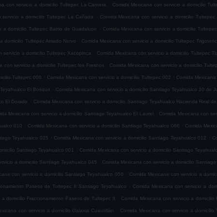
.
 con servicio a domicilio Tultepec La Cantera
Comida Mexicana con servicio a domicilio Tul
.
servicio a domicilio Tultepec La Cañada
Comida Mexicana con servicio a domicilio Tultepec
.
 a domicilio Tultepec Barrio de Guadalupe
Comida Mexicana con servicio a domicilio Tultepe
.
 a domicilio Tultepec Amado Nervo
Comida Mexicana con servicio a domicilio Tultepec Trigoten
.
servicio a domicilio Tultepec Xacopinca
Comida Mexicana con servicio a domicilio Tultepec T
.
con servicio a domicilio Tultepec los Fresnos
Comida Mexicana con servicio a domicilio Tult
.
.
cilio Tultepec 006
Comida Mexicana con servicio a domicilio Tultepec 002
Comida Mexicana c
.
o Teyahualco El Bosque
Comida Mexicana con servicio a domicilio Santiago Teyahualco 10 de J
.
co El Dorado
Comida Mexicana con servicio a domicilio Santiago Teyahualco Hacienda Real de
.
da Mexicana con servicio a domicilio Santiago Teyahualco El Laurel
Comida Mexicana con serv
.
.
hualco 010
Comida Mexicana con servicio a domicilio Santiago Teyahualco 066
Comida Mexica
.
.
ntiago Teyahualco 025
Comida Mexicana con servicio a domicilio Santiago Teyahualco 012
Co
.
omicilio Santiago Teyahualco 001
Comida Mexicana con servicio a domicilio Santiago Teyahual
.
vicio a domicilio Santiago Teyahualco 045
Comida Mexicana con servicio a domicilio Santiag
.
ana con servicio a domicilio Santiago Teyahualco 050
Comida Mexicana con servicio a domic
.
cionamiento Paseos de Tultepec II Santiago Teyahualco
Comida Mexicana con servicio a domi
.
 a domicilio Fraccionamiento Paseos de Tultepec II
Comida Mexicana con servicio a domicilio 
.
icana con servicio a domicilio Galaxia Cuautitlán
Comida Mexicana con servicio a domicilio V