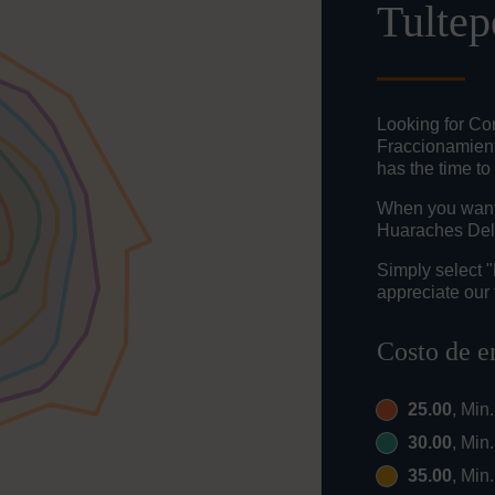
Tultep
Looking for Co
Fraccionamient
has the time to
When you want t
Huaraches Del 
Simply select 
appreciate our 
Costo de e
25.00
, Min
30.00
, Min
35.00
, Min