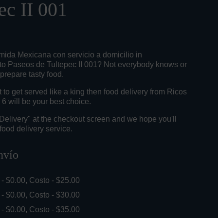
ec II 001
mida Mexicana con servicio a domicilio in
o Paseos de Tultepec II 001? Not everybody knows or
 prepare tasty food.
o get served like a king then food delivery from Ricos
6 will be your best choice.
"Delivery" at the checkout screen and we hope you'll
food delivery service.
nvío
. - $0.00, Costo - $25.00
. - $0.00, Costo - $30.00
. - $0.00, Costo - $35.00