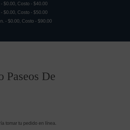
. - $0.00, Costo - $40.00
. - $0.00, Costo - $50.00
in. - $0.00, Costo - $90.00
to Paseos De
ía tomar tu pedido en línea.