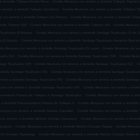
.
 a domicilio Tultepec Amado Nervo
Comida Mexicana con servicio a domicilio Tultepec Trigoten
.
servicio a domicilio Tultepec Xacopinca
Comida Mexicana con servicio a domicilio Tultepec T
.
con servicio a domicilio Tultepec los Fresnos
Comida Mexicana con servicio a domicilio Tult
.
.
cilio Tultepec 006
Comida Mexicana con servicio a domicilio Tultepec 002
Comida Mexicana c
.
o Teyahualco El Bosque
Comida Mexicana con servicio a domicilio Santiago Teyahualco 10 de J
.
co El Dorado
Comida Mexicana con servicio a domicilio Santiago Teyahualco Hacienda Real de
.
da Mexicana con servicio a domicilio Santiago Teyahualco El Laurel
Comida Mexicana con serv
.
.
hualco 010
Comida Mexicana con servicio a domicilio Santiago Teyahualco 066
Comida Mexica
.
.
ntiago Teyahualco 025
Comida Mexicana con servicio a domicilio Santiago Teyahualco 012
Co
.
omicilio Santiago Teyahualco 001
Comida Mexicana con servicio a domicilio Santiago Teyahual
.
vicio a domicilio Santiago Teyahualco 045
Comida Mexicana con servicio a domicilio Santiag
.
ana con servicio a domicilio Santiago Teyahualco 050
Comida Mexicana con servicio a domic
.
cionamiento Paseos de Tultepec II Santiago Teyahualco
Comida Mexicana con servicio a domi
.
 a domicilio Fraccionamiento Paseos de Tultepec II
Comida Mexicana con servicio a domicilio 
.
icana con servicio a domicilio Galaxia Cuautitlán
Comida Mexicana con servicio a domicilio V
.
con servicio a domicilio Melchor Ocampo Xacopinca
Comida Mexicana con servicio a domicil
.
.
ducacion
Comida Mexicana con servicio a domicilio Melchor Ocampo Tlapala
Comida Mexicana
.
elchor Ocampo Tepetongo
Comida Mexicana con servicio a domicilio Melchor Ocampo Señor de 