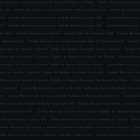
.
da Mexicana con servicio a domicilio Melchor Ocampo La Florida
Comida Mexicana con servici
.
.
mpo 023
Comida Mexicana con servicio a domicilio Melchor Ocampo 002
Comida Mexicana con
.
.
036
Comida Mexicana con servicio a domicilio Melchor Ocampo 009
Comida Mexicana con s
.
.
032
Comida Mexicana con servicio a domicilio Melchor Ocampo 018
Comida Mexicana con s
.
.
 de Junio
Comida Mexicana con servicio a domicilio Ejido de Teyahualco 008
Comida Mexicana
.
.
de Teyahualco 012
Comida Mexicana con servicio a domicilio Ejido de Teyahualco 014
Comida M
.
exicana con servicio a domicilio Tultitlán de Mariano Escobedo Parque Industrial
Comida Mex
.
Mexicana con servicio a domicilio Tultitlán de Mariano Escobedo San Bartolo
Comida Mexica
.
exicana con servicio a domicilio Tultitlán de Mariano Escobedo Belem
Comida Mexicana con s
.
na con servicio a domicilio Tultitlán de Mariano Escobedo La Acocila
Comida Mexicana con 
.
Mexicana con servicio a domicilio Tultitlán de Mariano Escobedo Residencial los Reyes
Comid
.
ia Cuautepec
Comida Mexicana con servicio a domicilio Tultitlán de Mariano Escobedo Industria
.
.
018
Comida Mexicana con servicio a domicilio Tultitlán de Mariano Escobedo 015
Comida Mexi
.
icio a domicilio Tultitlán de Mariano Escobedo 029
Comida Mexicana con servicio a domicilio 
.
e Mariano Escobedo 027
Comida Mexicana con servicio a domicilio Tultitlán de Mariano Esco
.
.
icio a domicilio La Laguna 014
Comida Mexicana con servicio a domicilio La Laguna
Comida
.
omida Mexicana con servicio a domicilio Cuautitlán Izcalli Adolfo López Mateos Issemym
Comi
.
mida Mexicana con servicio a domicilio Cuautitlán Izcalli Axotlan
Comida Mexicana con servicio 