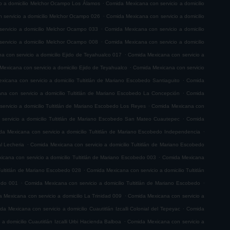
.
o a domicilio Melchor Ocampo Los Álamos
Comida Mexicana con servicio a domicilio
.
 servicio a domicilio Melchor Ocampo 026
Comida Mexicana con servicio a domicilio
.
ervicio a domicilio Melchor Ocampo 033
Comida Mexicana con servicio a domicilio
.
ervicio a domicilio Melchor Ocampo 008
Comida Mexicana con servicio a domicilio
.
 con servicio a domicilio Ejido de Teyahualco 017
Comida Mexicana con servicio a
.
exicana con servicio a domicilio Ejido de Teyahualco
Comida Mexicana con servicio
.
icana con servicio a domicilio Tultitlán de Mariano Escobedo Santiaguito
Comida
.
na con servicio a domicilio Tultitlán de Mariano Escobedo La Concepción
Comida
.
ervicio a domicilio Tultitlán de Mariano Escobedo Los Reyes
Comida Mexicana con
.
servicio a domicilio Tultitlán de Mariano Escobedo San Mateo Cuautepec
Comida
.
a Mexicana con servicio a domicilio Tultitlán de Mariano Escobedo Independencia
.
l Lecheria
Comida Mexicana con servicio a domicilio Tultitlán de Mariano Escobedo
.
cana con servicio a domicilio Tultitlán de Mariano Escobedo 003
Comida Mexicana
.
Tultitlán de Mariano Escobedo 028
Comida Mexicana con servicio a domicilio Tultitlán
.
.
bedo 001
Comida Mexicana con servicio a domicilio Tultitlán de Mariano Escobedo
.
 Mexicana con servicio a domicilio La Trinidad 009
Comida Mexicana con servicio a
.
da Mexicana con servicio a domicilio Cuautitlán Izcalli Colonial del Tepeyac
Comida
.
a domicilio Cuautitlán Izcalli Urbi Hacienda Balboa
Comida Mexicana con servicio a