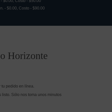
. - $0.00, Costo - $50.00
in. - $0.00, Costo - $90.00
lo Horizonte
 tu pedido en línea.
 listo. Sólo nos toma unos minutos