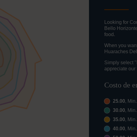
Looking for Co
Bello Horizont
food.
When you want t
Huaraches Del 
Simply select 
appreciate our 
Costo de e
25.00
, Min
30.00
, Min
35.00
, Min
40.00
, Min