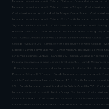
.
Mexicana con servicio a domicilio Tultepec El Mirador
Comida Mexicana con servicio
.
Mexicana con servicio a domicilio Tultepec Lomas de Tultepec
Comida Mexicana con 
.
Comida Mexicana con servicio a domicilio Tultepec Vicente Suarez
Comida Mexicana 
.
Mexicana con servicio a domicilio Tultepec 001
Comida Mexicana con servicio a domi
.
Teyahualco Hacienda del Jardín
Comida Mexicana con servicio a domicilio Santiag
.
Paseos de Tultepec II
Comida Mexicana con servicio a domicilio Santiago Teyahual
.
.
CTM
Comida Mexicana con servicio a domicilio Santiago Teyahualco Asturias
Comi
.
Santiago Teyahualco 002
Comida Mexicana con servicio a domicilio Santiago Teya
.
a domicilio Santiago Teyahualco 015
Comida Mexicana con servicio a domicilio Sa
.
con servicio a domicilio Santiago Teyahualco 063
Comida Mexicana con servicio a d
.
Mexicana con servicio a domicilio Santiago Teyahualco 021
Comida Mexicana con ser
.
.
Comida Mexicana con servicio a domicilio Santiago Teyahualco 026
Comida Mexic
.
Paseos de Tultepec II El Bosque
Comida Mexicana con servicio a domicilio Frac
.
domicilio Fraccionamiento Paseos de Tultepec II 011
Comida Mexicana con servicio
.
.
006
Comida Mexicana con servicio a domicilio Galaxia Cuautitlán 053
Comida Mex
.
Mexicana con servicio a domicilio Melchor Ocampo Xochimiquia
Comida Mexicana 
.
Ocampo San Antonio
Comida Mexicana con servicio a domicilio Melchor Ocampo E
.
domicilio Melchor Ocampo San Isidro
Comida Mexicana con servicio a domicilio M