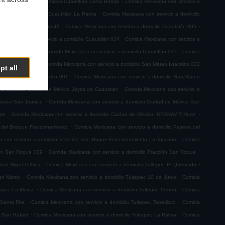
na con servicio a domicilio Cuautitlán Loma Bonita
Comida Mexicana con servicio a
.
servicio a domicilio Cuautitlán La Palma
Comida Mexicana con servicio a domicilio
.
.
 a domicilio Cuautitlán 49
Comida Mexicana con servicio a domicilio Cuautitlán 005
.
a Mexicana con servicio a domicilio Cuautitlán 034
Comida Mexicana con servicio a
.
.
io Cuautitlán 063
Comida Mexicana con servicio a domicilio Cuautitlán 037
Comida
.
teo Ixtacalco 003
Comida Mexicana con servicio a domicilio San Mateo Ixtacalco 002
pt all
.
ilio San Mateo Ixtacalco 001
Comida Mexicana con servicio a domicilio San Mateo
.
 a domicilio Ciudad de México Joyas de Cuautitlan
Comida Mexicana con servicio a
.
México San Juanico
Comida Mexicana con servicio a domicilio Ciudad de México San
.
.
nte
Comida Mexicana con servicio a domicilio Ciudad de México INFONAVIT Norte
.
s del Bosque Fraccionamiento
Comida Mexicana con servicio a domicilio Paseos del
.
 con servicio a domicilio Fracción San Roque Fraccionamiento La Toscana
Comida
.
.
ión San Roque 009
Comida Mexicana con servicio a domicilio Fracción San Roque
.
.
San Miguel Otlica
Comida Mexicana con servicio a domicilio Tultepec El Quemado
.
.
an Martin
Comida Mexicana con servicio a domicilio Tultepec 10 de Junio
Comida
.
.
tepec La Morita
Comida Mexicana con servicio a domicilio Tultepec Centro
Comida
.
.
 Santa Rita
Comida Mexicana con servicio a domicilio Tultepec Tepetlixco
Comida
.
.
c San Rafael
Comida Mexicana con servicio a domicilio Tultepec La Palma
Comida