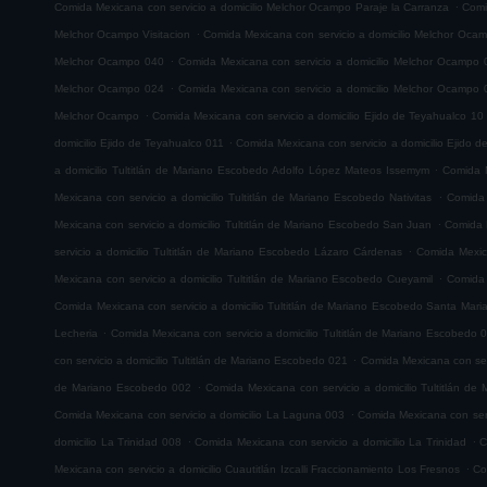
.
Comida Mexicana con servicio a domicilio Melchor Ocampo Paraje la Carranza
Comi
.
Melchor Ocampo Visitacion
Comida Mexicana con servicio a domicilio Melchor Oca
.
Melchor Ocampo 040
Comida Mexicana con servicio a domicilio Melchor Ocampo 
.
Melchor Ocampo 024
Comida Mexicana con servicio a domicilio Melchor Ocampo 
.
Melchor Ocampo
Comida Mexicana con servicio a domicilio Ejido de Teyahualco 10
.
domicilio Ejido de Teyahualco 011
Comida Mexicana con servicio a domicilio Ejido 
.
a domicilio Tultitlán de Mariano Escobedo Adolfo López Mateos Issemym
Comida M
.
Mexicana con servicio a domicilio Tultitlán de Mariano Escobedo Nativitas
Comida 
.
Mexicana con servicio a domicilio Tultitlán de Mariano Escobedo San Juan
Comida M
.
servicio a domicilio Tultitlán de Mariano Escobedo Lázaro Cárdenas
Comida Mexica
.
Mexicana con servicio a domicilio Tultitlán de Mariano Escobedo Cueyamil
Comida 
Comida Mexicana con servicio a domicilio Tultitlán de Mariano Escobedo Santa Mar
.
Lecheria
Comida Mexicana con servicio a domicilio Tultitlán de Mariano Escobedo 
.
con servicio a domicilio Tultitlán de Mariano Escobedo 021
Comida Mexicana con serv
.
de Mariano Escobedo 002
Comida Mexicana con servicio a domicilio Tultitlán d
.
Comida Mexicana con servicio a domicilio La Laguna 003
Comida Mexicana con serv
.
.
domicilio La Trinidad 008
Comida Mexicana con servicio a domicilio La Trinidad
C
.
Mexicana con servicio a domicilio Cuautitlán Izcalli Fraccionamiento Los Fresnos
Co