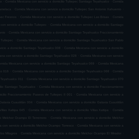
.
.
co
Comida Mexicana con servicio a domicilio Tultepec Santiago Teyahualco
Comida
.
.
lamelaca
Comida Mexicana con servicio a domicilio Tultepec San Antonio Xahuento
.
.
epec Fresnos
Comida Mexicana con servicio a domicilio Tultepec Las Brisas
Comida
.
on servicio a domicilio Tultepec
Comida Mexicana con servicio a domicilio Santiago
.
unio
Comida Mexicana con servicio a domicilio Santiago Teyahualco Fraccionamiento
.
 Tultepec
Comida Mexicana con servicio a domicilio Santiago Teyahualco San Pablo
.
icio a domicilio Santiago Teyahualco 008
Comida Mexicana con servicio a domicilio
.
na con servicio a domicilio Santiago Teyahualco 028
Comida Mexicana con servicio
.
mida Mexicana con servicio a domicilio Santiago Teyahualco 069
Comida Mexicana
.
.
co 016
Comida Mexicana con servicio a domicilio Santiago Teyahualco 068
Comida
.
o Teyahualco 011
Comida Mexicana con servicio a domicilio Santiago Teyahualco 070
.
ilio Santiago Teyahualco
Comida Mexicana con servicio a domicilio Fraccionamiento
.
cilio Fraccionamiento Paseos de Tultepec II 001
Comida Mexicana con servicio a
.
Galaxia Cuautitlán 004
Comida Mexicana con servicio a domicilio Galaxia Cuautitlán
.
.
illas Xaltipa 045
Comida Mexicana con servicio a domicilio Villas Xaltipa
Comida
.
io Melchor Ocampo El Terremoto
Comida Mexicana con servicio a domicilio Melchor
.
 con servicio a domicilio Melchor Ocampo Torresco
Comida Mexicana con servicio a
.
.
los Milagros
Comida Mexicana con servicio a domicilio Melchor Ocampo El Mirador