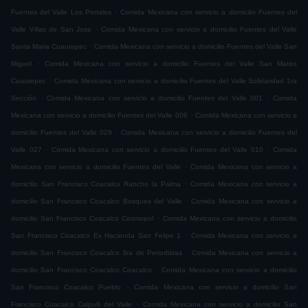
.
Fuentes del Valle Los Portales
Comida Mexicana con servicio a domicilio Fuentes del
.
Valle Villas de San Jose
Comida Mexicana con servicio a domicilio Fuentes del Valle
.
Santa Maria Cuautepec
Comida Mexicana con servicio a domicilio Fuentes del Valle San
.
Miguel
Comida Mexicana con servicio a domicilio Fuentes del Valle San Mateo
.
Cuautepec
Comida Mexicana con servicio a domicilio Fuentes del Valle Solidaridad 1ra
.
.
Sección
Comida Mexicana con servicio a domicilio Fuentes del Valle 001
Comida
.
Mexicana con servicio a domicilio Fuentes del Valle 006
Comida Mexicana con servicio a
.
domicilio Fuentes del Valle 029
Comida Mexicana con servicio a domicilio Fuentes del
.
.
Valle 027
Comida Mexicana con servicio a domicilio Fuentes del Valle 010
Comida
.
Mexicana con servicio a domicilio Fuentes del Valle
Comida Mexicana con servicio a
.
domicilio San Francisco Coacalco Rancho la Palma
Comida Mexicana con servicio a
.
domicilio San Francisco Coacalco Bosques del Valle
Comida Mexicana con servicio a
.
domicilio San Francisco Coacalco Cosmopol
Comida Mexicana con servicio a domicilio
.
San Francisco Coacalco Ex Hacienda San Felipe 1
Comida Mexicana con servicio a
.
domicilio San Francisco Coacalco 3ra de Periodistas
Comida Mexicana con servicio a
.
domicilio San Francisco Coacalco Coacalco
Comida Mexicana con servicio a domicilio
.
San Francisco Coacalco Pueblo
Comida Mexicana con servicio a domicilio San
.
Francisco Coacalco Calpulli del Valle
Comida Mexicana con servicio a domicilio San