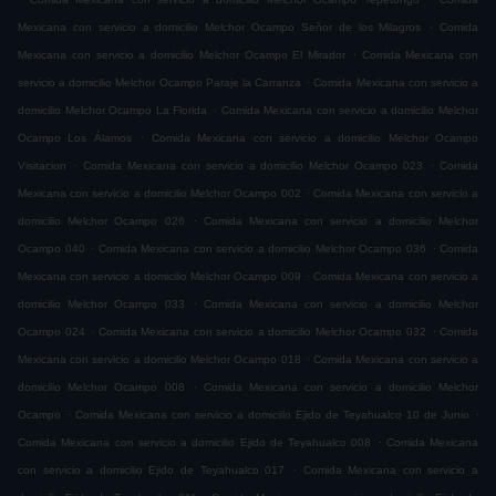
.
Mexicana con servicio a domicilio Melchor Ocampo Señor de los Milagros
Comida
.
Mexicana con servicio a domicilio Melchor Ocampo El Mirador
Comida Mexicana con
.
servicio a domicilio Melchor Ocampo Paraje la Carranza
Comida Mexicana con servicio a
.
domicilio Melchor Ocampo La Florida
Comida Mexicana con servicio a domicilio Melchor
.
Ocampo Los Álamos
Comida Mexicana con servicio a domicilio Melchor Ocampo
.
.
Visitacion
Comida Mexicana con servicio a domicilio Melchor Ocampo 023
Comida
.
Mexicana con servicio a domicilio Melchor Ocampo 002
Comida Mexicana con servicio a
.
domicilio Melchor Ocampo 026
Comida Mexicana con servicio a domicilio Melchor
.
.
Ocampo 040
Comida Mexicana con servicio a domicilio Melchor Ocampo 036
Comida
.
Mexicana con servicio a domicilio Melchor Ocampo 009
Comida Mexicana con servicio a
.
domicilio Melchor Ocampo 033
Comida Mexicana con servicio a domicilio Melchor
.
.
Ocampo 024
Comida Mexicana con servicio a domicilio Melchor Ocampo 032
Comida
.
Mexicana con servicio a domicilio Melchor Ocampo 018
Comida Mexicana con servicio a
.
domicilio Melchor Ocampo 008
Comida Mexicana con servicio a domicilio Melchor
.
.
Ocampo
Comida Mexicana con servicio a domicilio Ejido de Teyahualco 10 de Junio
.
Comida Mexicana con servicio a domicilio Ejido de Teyahualco 008
Comida Mexicana
.
con servicio a domicilio Ejido de Teyahualco 017
Comida Mexicana con servicio a
.