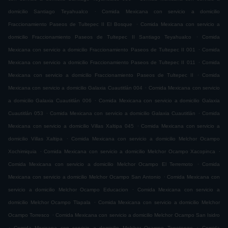
.
domicilio Santiago Teyahualco
Comida Mexicana con servicio a domicilio
.
Fraccionamiento Paseos de Tultepec II El Bosque
Comida Mexicana con servicio a
.
domicilio Fraccionamiento Paseos de Tultepec II Santiago Teyahualco
Comida
.
Mexicana con servicio a domicilio Fraccionamiento Paseos de Tultepec II 001
Comida
.
Mexicana con servicio a domicilio Fraccionamiento Paseos de Tultepec II 011
Comida
.
Mexicana con servicio a domicilio Fraccionamiento Paseos de Tultepec II
Comida
.
Mexicana con servicio a domicilio Galaxia Cuautitlán 004
Comida Mexicana con servicio
.
a domicilio Galaxia Cuautitlán 006
Comida Mexicana con servicio a domicilio Galaxia
.
.
Cuautitlán 053
Comida Mexicana con servicio a domicilio Galaxia Cuautitlán
Comida
.
Mexicana con servicio a domicilio Villas Xaltipa 045
Comida Mexicana con servicio a
.
domicilio Villas Xaltipa
Comida Mexicana con servicio a domicilio Melchor Ocampo
.
.
Xochimiquia
Comida Mexicana con servicio a domicilio Melchor Ocampo Xacopinca
.
Comida Mexicana con servicio a domicilio Melchor Ocampo El Terremoto
Comida
.
Mexicana con servicio a domicilio Melchor Ocampo San Antonio
Comida Mexicana con
.
servicio a domicilio Melchor Ocampo Educacion
Comida Mexicana con servicio a
.
domicilio Melchor Ocampo Tlapala
Comida Mexicana con servicio a domicilio Melchor
.
Ocampo Torresco
Comida Mexicana con servicio a domicilio Melchor Ocampo San Isidro
.
.
Comida Mexicana con servicio a domicilio Melchor Ocampo Tepetongo
Comida