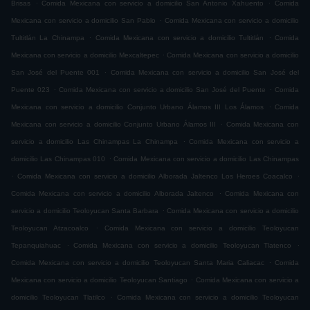
.
.
Brisas
Comida Mexicana con servicio a domicilio San Antonio Xahuento
Comida
.
Mexicana con servicio a domicilio San Pablo
Comida Mexicana con servicio a domicilio
.
.
Tultitlán La Chinampa
Comida Mexicana con servicio a domicilio Tultitlán
Comida
.
Mexicana con servicio a domicilio Mexcaltepec
Comida Mexicana con servicio a domicilio
.
San José del Puente 001
Comida Mexicana con servicio a domicilio San José del
.
.
Puente 023
Comida Mexicana con servicio a domicilio San José del Puente
Comida
.
Mexicana con servicio a domicilio Conjunto Urbano Álamos III Los Álamos
Comida
.
Mexicana con servicio a domicilio Conjunto Urbano Álamos III
Comida Mexicana con
.
servicio a domicilio Las Chinampas La Chinampa
Comida Mexicana con servicio a
.
domicilio Las Chinampas 010
Comida Mexicana con servicio a domicilio Las Chinampas
.
.
Comida Mexicana con servicio a domicilio Alborada Jaltenco Los Heroes Coacalco
.
Comida Mexicana con servicio a domicilio Alborada Jaltenco
Comida Mexicana con
.
servicio a domicilio Teoloyucan Santa Barbara
Comida Mexicana con servicio a domicilio
.
Teoloyucan Atzacoalco
Comida Mexicana con servicio a domicilio Teoloyucan
.
.
Tepanquiahuac
Comida Mexicana con servicio a domicilio Teoloyucan Tlatenco
.
Comida Mexicana con servicio a domicilio Teoloyucan Santa Maria Caliacac
Comida
.
Mexicana con servicio a domicilio Teoloyucan Santiago
Comida Mexicana con servicio a
.
domicilio Teoloyucan Tlatilco
Comida Mexicana con servicio a domicilio Teoloyucan