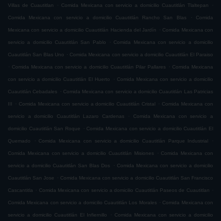
.
.
Villas de Cuautitlan
Comida Mexicana con servicio a domicilio Cuautitlán Tlaltepan
.
Comida Mexicana con servicio a domicilio Cuautitlán Rancho San Blas
Comida
.
Mexicana con servicio a domicilio Cuautitlán Hacienda del Jardín
Comida Mexicana con
.
servicio a domicilio Cuautitlán San Pablo
Comida Mexicana con servicio a domicilio
.
Cuautitlán San Blas Uno
Comida Mexicana con servicio a domicilio Cuautitlán El Paraiso
.
.
Comida Mexicana con servicio a domicilio Cuautitlán Pilar Pallares
Comida Mexicana
.
con servicio a domicilio Cuautitlán El Huerto
Comida Mexicana con servicio a domicilio
.
Cuautitlán Cebadales
Comida Mexicana con servicio a domicilio Cuautitlán Las Patricias
.
.
III
Comida Mexicana con servicio a domicilio Cuautitlán Cristal
Comida Mexicana con
.
servicio a domicilio Cuautitlán Lazaro Cardenas
Comida Mexicana con servicio a
.
domicilio Cuautitlán San Roque
Comida Mexicana con servicio a domicilio Cuautitlán El
.
.
Quemado
Comida Mexicana con servicio a domicilio Cuautitlán Parque Industrial
.
Comida Mexicana con servicio a domicilio Cuautitlán Misiones
Comida Mexicana con
.
servicio a domicilio Cuautitlán San Blas Dos
Comida Mexicana con servicio a domicilio
.
Cuautitlán San Jose
Comida Mexicana con servicio a domicilio Cuautitlán San Francisco
.
.
Cascantitla
Comida Mexicana con servicio a domicilio Cuautitlán Paseos de Cuautitlan
.
Comida Mexicana con servicio a domicilio Cuautitlán Los Morales
Comida Mexicana con
.
servicio a domicilio Cuautitlán El Infiernillo
Comida Mexicana con servicio a domicilio