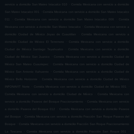
.
servicio a domicilio San Mateo Ixtacalco 010
Comida Mexicana con servicio a domicilio
.
San Mateo Ixtacalco 001
Comida Mexicana con servicio a domicilio San Mateo Ixtacalco
.
.
011
Comida Mexicana con servicio a domicilio San Mateo Ixtacalco 006
Comida
.
Mexicana con servicio a domicilio San Mateo Ixtacalco
Comida Mexicana con servicio a
.
domicilio Ciudad de México Joyas de Cuautitlan
Comida Mexicana con servicio a
.
domicilio Ciudad de México El Terremoto
Comida Mexicana con servicio a domicilio
.
Ciudad de México Santiago Teyahualco
Comida Mexicana con servicio a domicilio
.
Ciudad de México San Juanico
Comida Mexicana con servicio a domicilio Ciudad de
.
México San Mateo Cuautepec
Comida Mexicana con servicio a domicilio Ciudad de
.
México San Antonio Xahuento
Comida Mexicana con servicio a domicilio Ciudad de
.
México Bello Horizonte
Comida Mexicana con servicio a domicilio Ciudad de México
.
.
INFONAVIT Norte
Comida Mexicana con servicio a domicilio Ciudad de México 001
.
Comida Mexicana con servicio a domicilio Ciudad de México
Comida Mexicana con
.
servicio a domicilio Paseos del Bosque Fraccionamiento
Comida Mexicana con servicio
.
a domicilio Paseos del Bosque 012
Comida Mexicana con servicio a domicilio Paseos
.
del Bosque
Comida Mexicana con servicio a domicilio Fracción San Roque Paseos del
.
Bosque
Comida Mexicana con servicio a domicilio Fracción San Roque Fraccionamiento
.
.
La Toscana
Comida Mexicana con servicio a domicilio Fracción San Roque 001