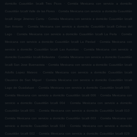
.
domicilio Cuautitlán Izcalli Tres Picos
Comida Mexicana con servicio a domicilio
.
Cuautitlán Izcalli Valle de las Flores
Comida Mexicana con servicio a domicilio Cuautitlán
.
Izcalli Jorge Jimenez Cantu
Comida Mexicana con servicio a domicilio Cuautitlán Izcalli
.
San Antonio
Comida Mexicana con servicio a domicilio Cuautitlán Izcalli Colinas del
.
.
Lago
Comida Mexicana con servicio a domicilio Cuautitlán Izcalli La Perla
Comida
.
Mexicana con servicio a domicilio Cuautitlán Izcalli La Piedad
Comida Mexicana con
.
servicio a domicilio Cuautitlán Izcalli Las Auroritas
Comida Mexicana con servicio a
.
domicilio Cuautitlán Izcalli Bellavista
Comida Mexicana con servicio a domicilio Cuautitlán
.
Izcalli San Jose Buenavista
Comida Mexicana con servicio a domicilio Cuautitlán Izcalli
.
Adolfo Lopez Mateos
Comida Mexicana con servicio a domicilio Cuautitlán Izcalli
.
Claustros de San Miguel
Comida Mexicana con servicio a domicilio Cuautitlán Izcalli
.
.
Lago de Guadalupe
Comida Mexicana con servicio a domicilio Cuautitlán Izcalli 005
.
Comida Mexicana con servicio a domicilio Cuautitlán Izcalli 006
Comida Mexicana con
.
servicio a domicilio Cuautitlán Izcalli 004
Comida Mexicana con servicio a domicilio
.
.
Cuautitlán Izcalli 001
Comida Mexicana con servicio a domicilio Cuautitlán Izcalli 010
.
Comida Mexicana con servicio a domicilio Cuautitlán Izcalli 003
Comida Mexicana con
.
servicio a domicilio Cuautitlán Izcalli 024
Comida Mexicana con servicio a domicilio
.
.
Cuautitlán Izcalli 002
Comida Mexicana con servicio a domicilio Cuautitlán Izcalli 029