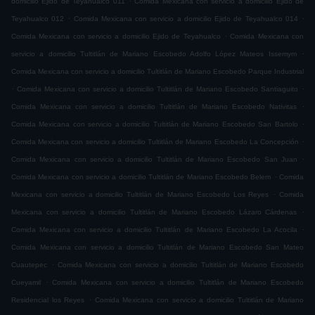
domicilio Ejido de Teyahualco 011
Comida Mexicana con servicio a domicilio Ejido de
.
.
Teyahualco 012
Comida Mexicana con servicio a domicilio Ejido de Teyahualco 014
.
Comida Mexicana con servicio a domicilio Ejido de Teyahualco
Comida Mexicana con
.
servicio a domicilio Tultitlán de Mariano Escobedo Adolfo López Mateos Issemym
Comida Mexicana con servicio a domicilio Tultitlán de Mariano Escobedo Parque Industrial
.
.
Comida Mexicana con servicio a domicilio Tultitlán de Mariano Escobedo Santiaguito
.
Comida Mexicana con servicio a domicilio Tultitlán de Mariano Escobedo Nativitas
.
Comida Mexicana con servicio a domicilio Tultitlán de Mariano Escobedo San Bartolo
.
Comida Mexicana con servicio a domicilio Tultitlán de Mariano Escobedo La Concepción
.
Comida Mexicana con servicio a domicilio Tultitlán de Mariano Escobedo San Juan
.
Comida Mexicana con servicio a domicilio Tultitlán de Mariano Escobedo Belem
Comida
.
Mexicana con servicio a domicilio Tultitlán de Mariano Escobedo Los Reyes
Comida
.
Mexicana con servicio a domicilio Tultitlán de Mariano Escobedo Lázaro Cárdenas
.
Comida Mexicana con servicio a domicilio Tultitlán de Mariano Escobedo La Acocila
Comida Mexicana con servicio a domicilio Tultitlán de Mariano Escobedo San Mateo
.
Cuautepec
Comida Mexicana con servicio a domicilio Tultitlán de Mariano Escobedo
.
Cueyamil
Comida Mexicana con servicio a domicilio Tultitlán de Mariano Escobedo
.
Residencial los Reyes
Comida Mexicana con servicio a domicilio Tultitlán de Mariano