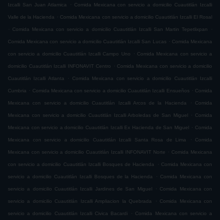
.
Izcalli San Juan Atlamica
Comida Mexicana con servicio a domicilio Cuautitlán Izcalli
.
Valle de la Hacienda
Comida Mexicana con servicio a domicilio Cuautitlán Izcalli El Rosal
.
.
Comida Mexicana con servicio a domicilio Cuautitlán Izcalli San Martin Tepetlixpan
.
Comida Mexicana con servicio a domicilio Cuautitlán Izcalli San Lucas
Comida Mexicana
.
con servicio a domicilio Cuautitlán Izcalli Campo Uno
Comida Mexicana con servicio a
.
domicilio Cuautitlán Izcalli INFONAVIT Centro
Comida Mexicana con servicio a domicilio
.
Cuautitlán Izcalli Atlanta
Comida Mexicana con servicio a domicilio Cuautitlán Izcalli
.
.
Cumbria
Comida Mexicana con servicio a domicilio Cuautitlán Izcalli Ensueños
Comida
.
Mexicana con servicio a domicilio Cuautitlán Izcalli Arcos de la Hacienda
Comida
.
Mexicana con servicio a domicilio Cuautitlán Izcalli Arboledas de San Miguel
Comida
.
Mexicana con servicio a domicilio Cuautitlán Izcalli Ex Hacienda de San Miguel
Comida
.
Mexicana con servicio a domicilio Cuautitlán Izcalli Santa Rosa de Lima
Comida
.
Mexicana con servicio a domicilio Cuautitlán Izcalli INFONAVIT Norte
Comida Mexicana
.
con servicio a domicilio Cuautitlán Izcalli Bosques de Hacienda
Comida Mexicana con
.
servicio a domicilio Cuautitlán Izcalli Bosques de la Hacienda
Comida Mexicana con
.
servicio a domicilio Cuautitlán Izcalli Jardines de San Miguel
Comida Mexicana con
.
servicio a domicilio Cuautitlán Izcalli Ampliacion la Quebrada
Comida Mexicana con
.
servicio a domicilio Cuautitlán Izcalli Civica Bacardi
Comida Mexicana con servicio a