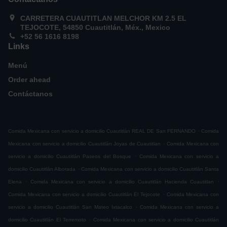
CARRETERA CUAUTITLAN MELCHOR KM 2.5 EL
TEJOCOTE, 54850 Cuautitlán, Méx., Mexico
+52 56 1616 8198
Links
Menú
Order ahead
Contáctanos
.
Comida Mexicana con servicio a domicilio Cuautitlán REAL DE San FERNANDO
Comida
.
Mexicana con servicio a domicilio Cuautitlán Joyas de Cuautitlan
Comida Mexicana con
.
servicio a domicilio Cuautitlán Paseos del Bosque
Comida Mexicana con servicio a
.
domicilio Cuautitlán Alborada
Comida Mexicana con servicio a domicilio Cuautitlán Santa
.
.
Elena
Comida Mexicana con servicio a domicilio Cuautitlán Hacienda Cuautitlan
.
Comida Mexicana con servicio a domicilio Cuautitlán El Tejocote
Comida Mexicana con
.
servicio a domicilio Cuautitlán San Mateo Ixtacalco
Comida Mexicana con servicio a
.
domicilio Cuautitlán El Terremoto
Comida Mexicana con servicio a domicilio Cuautitlán