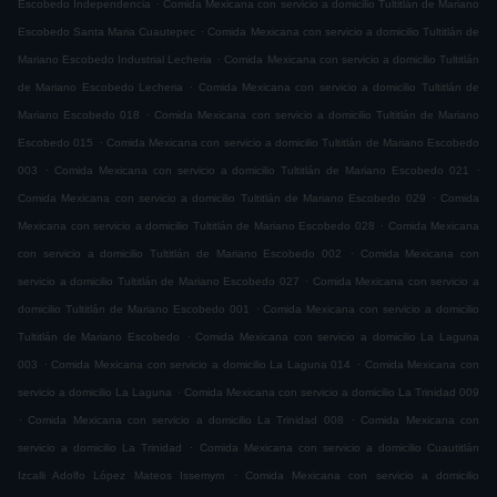
.
Escobedo Independencia
Comida Mexicana con servicio a domicilio Tultitlán de Mariano
.
Escobedo Santa Maria Cuautepec
Comida Mexicana con servicio a domicilio Tultitlán de
.
Mariano Escobedo Industrial Lecheria
Comida Mexicana con servicio a domicilio Tultitlán
.
de Mariano Escobedo Lecheria
Comida Mexicana con servicio a domicilio Tultitlán de
.
Mariano Escobedo 018
Comida Mexicana con servicio a domicilio Tultitlán de Mariano
.
Escobedo 015
Comida Mexicana con servicio a domicilio Tultitlán de Mariano Escobedo
.
.
003
Comida Mexicana con servicio a domicilio Tultitlán de Mariano Escobedo 021
.
Comida Mexicana con servicio a domicilio Tultitlán de Mariano Escobedo 029
Comida
.
Mexicana con servicio a domicilio Tultitlán de Mariano Escobedo 028
Comida Mexicana
.
con servicio a domicilio Tultitlán de Mariano Escobedo 002
Comida Mexicana con
.
servicio a domicilio Tultitlán de Mariano Escobedo 027
Comida Mexicana con servicio a
.
domicilio Tultitlán de Mariano Escobedo 001
Comida Mexicana con servicio a domicilio
.
Tultitlán de Mariano Escobedo
Comida Mexicana con servicio a domicilio La Laguna
.
.
003
Comida Mexicana con servicio a domicilio La Laguna 014
Comida Mexicana con
.
servicio a domicilio La Laguna
Comida Mexicana con servicio a domicilio La Trinidad 009
.
.
Comida Mexicana con servicio a domicilio La Trinidad 008
Comida Mexicana con
.
servicio a domicilio La Trinidad
Comida Mexicana con servicio a domicilio Cuautitlán
.
Izcalli Adolfo López Mateos Issemym
Comida Mexicana con servicio a domicilio