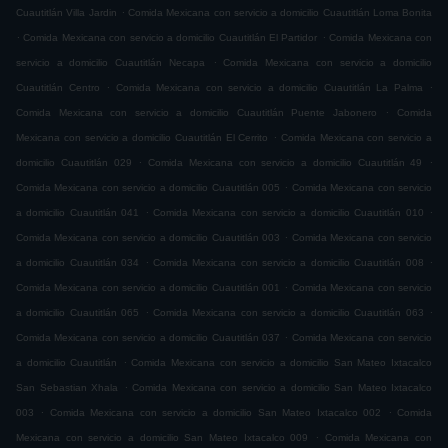
.
Cuautitlán Villa Jardin
Comida Mexicana con servicio a domicilio Cuautitlán Loma Bonita
.
.
Comida Mexicana con servicio a domicilio Cuautitlán El Partidor
Comida Mexicana con
.
servicio a domicilio Cuautitlán Necapa
Comida Mexicana con servicio a domicilio
.
.
Cuautitlán Centro
Comida Mexicana con servicio a domicilio Cuautitlán La Palma
.
Comida Mexicana con servicio a domicilio Cuautitlán Puente Jabonero
Comida
.
Mexicana con servicio a domicilio Cuautitlán El Cerrito
Comida Mexicana con servicio a
.
.
domicilio Cuautitlán 029
Comida Mexicana con servicio a domicilio Cuautitlán 49
.
Comida Mexicana con servicio a domicilio Cuautitlán 005
Comida Mexicana con servicio
.
.
a domicilio Cuautitlán 041
Comida Mexicana con servicio a domicilio Cuautitlán 010
.
Comida Mexicana con servicio a domicilio Cuautitlán 003
Comida Mexicana con servicio
.
.
a domicilio Cuautitlán 034
Comida Mexicana con servicio a domicilio Cuautitlán 008
.
Comida Mexicana con servicio a domicilio Cuautitlán 001
Comida Mexicana con servicio
.
.
a domicilio Cuautitlán 065
Comida Mexicana con servicio a domicilio Cuautitlán 063
.
Comida Mexicana con servicio a domicilio Cuautitlán 037
Comida Mexicana con servicio
.
a domicilio Cuautitlán
Comida Mexicana con servicio a domicilio San Mateo Ixtacalco
.
San Sebastian Xhala
Comida Mexicana con servicio a domicilio San Mateo Ixtacalco
.
.
003
Comida Mexicana con servicio a domicilio San Mateo Ixtacalco 002
Comida
.
Mexicana con servicio a domicilio San Mateo Ixtacalco 009
Comida Mexicana con