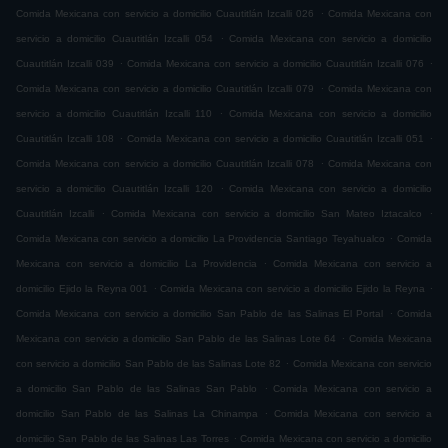
.
Comida Mexicana con servicio a domicilio Cuautitlán Izcalli 026
Comida Mexicana con
.
servicio a domicilio Cuautitlán Izcalli 054
Comida Mexicana con servicio a domicilio
.
.
Cuautitlán Izcalli 039
Comida Mexicana con servicio a domicilio Cuautitlán Izcalli 076
.
Comida Mexicana con servicio a domicilio Cuautitlán Izcalli 079
Comida Mexicana con
.
servicio a domicilio Cuautitlán Izcalli 110
Comida Mexicana con servicio a domicilio
.
.
Cuautitlán Izcalli 108
Comida Mexicana con servicio a domicilio Cuautitlán Izcalli 051
.
Comida Mexicana con servicio a domicilio Cuautitlán Izcalli 078
Comida Mexicana con
.
servicio a domicilio Cuautitlán Izcalli 120
Comida Mexicana con servicio a domicilio
.
.
Cuautitlán Izcalli
Comida Mexicana con servicio a domicilio San Mateo Iztacalco
.
Comida Mexicana con servicio a domicilio La Providencia Santiago Teyahualco
Comida
.
Mexicana con servicio a domicilio La Providencia
Comida Mexicana con servicio a
.
.
domicilio Ejido la Reyna 001
Comida Mexicana con servicio a domicilio Ejido la Reyna
.
Comida Mexicana con servicio a domicilio San Pablo de las Salinas El Portal
Comida
.
Mexicana con servicio a domicilio San Pablo de las Salinas Lote 64
Comida Mexicana
.
con servicio a domicilio San Pablo de las Salinas Lote 82
Comida Mexicana con servicio
.
a domicilio San Pablo de las Salinas San Pablo
Comida Mexicana con servicio a
.
domicilio San Pablo de las Salinas La Chinampa
Comida Mexicana con servicio a
.
domicilio San Pablo de las Salinas Las Torres
Comida Mexicana con servicio a domicilio