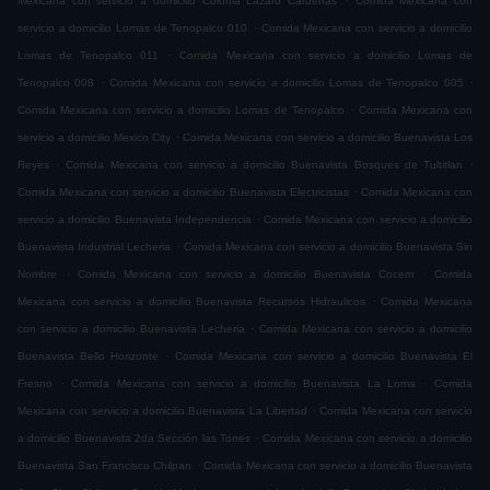
Mexicana con servicio a domicilio Colonia Lázaro Cárdenas
Comida Mexicana con
.
servicio a domicilio Lomas de Tenopalco 010
Comida Mexicana con servicio a domicilio
.
Lomas de Tenopalco 011
Comida Mexicana con servicio a domicilio Lomas de
.
.
Tenopalco 008
Comida Mexicana con servicio a domicilio Lomas de Tenopalco 005
.
Comida Mexicana con servicio a domicilio Lomas de Tenopalco
Comida Mexicana con
.
servicio a domicilio Mexico City
Comida Mexicana con servicio a domicilio Buenavista Los
.
.
Reyes
Comida Mexicana con servicio a domicilio Buenavista Bosques de Tultitlan
.
Comida Mexicana con servicio a domicilio Buenavista Electricistas
Comida Mexicana con
.
servicio a domicilio Buenavista Independencia
Comida Mexicana con servicio a domicilio
.
Buenavista Industrial Lecheria
Comida Mexicana con servicio a domicilio Buenavista Sin
.
.
Nombre
Comida Mexicana con servicio a domicilio Buenavista Cocem
Comida
.
Mexicana con servicio a domicilio Buenavista Recursos Hidraulicos
Comida Mexicana
.
con servicio a domicilio Buenavista Lecheria
Comida Mexicana con servicio a domicilio
.
Buenavista Bello Horizonte
Comida Mexicana con servicio a domicilio Buenavista El
.
.
Fresno
Comida Mexicana con servicio a domicilio Buenavista La Loma
Comida
.
Mexicana con servicio a domicilio Buenavista La Libertad
Comida Mexicana con servicio
.
a domicilio Buenavista 2da Sección las Torres
Comida Mexicana con servicio a domicilio
.
Buenavista San Francisco Chilpan
Comida Mexicana con servicio a domicilio Buenavista
.