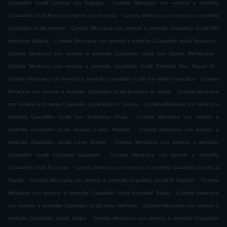
.
Cuautitlán Izcalli Colonial del Tepeyac
Comida Mexicana con servicio a domicilio
.
Cuautitlán Izcalli Fraccionamiento Los Fresnos
Comida Mexicana con servicio a domicilio
.
Cuautitlán Izcalli Axotlan
Comida Mexicana con servicio a domicilio Cuautitlán Izcalli Urbi
.
.
Hacienda Balboa
Comida Mexicana con servicio a domicilio Cuautitlán Izcalli Texcacoa
.
Comida Mexicana con servicio a domicilio Cuautitlán Izcalli Urbi Quinta Montecarlo
.
Comida Mexicana con servicio a domicilio Cuautitlán Izcalli Cofradía San Miguel ÌII
.
Comida Mexicana con servicio a domicilio Cuautitlán Izcalli San Mateo Ixtacalco
Comida
.
Mexicana con servicio a domicilio Cuautitlán Izcalli Bosques de Xhala
Comida Mexicana
.
con servicio a domicilio Cuautitlán Izcalli Ejido el Socoro
Comida Mexicana con servicio a
.
domicilio Cuautitlán Izcalli San Sebastian Xhala
Comida Mexicana con servicio a
.
domicilio Cuautitlán Izcalli Joaquin Lopez Negrete
Comida Mexicana con servicio a
.
domicilio Cuautitlán Izcalli Loma Bonita
Comida Mexicana con servicio a domicilio
.
Cuautitlán Izcalli Industrial Cuamatla
Comida Mexicana con servicio a domicilio
.
Cuautitlán Izcalli El Cerrito
Comida Mexicana con servicio a domicilio Cuautitlán Izcalli La
.
.
Capilla
Comida Mexicana con servicio a domicilio Cuautitlán Izcalli El Nopalito
Comida
.
Mexicana con servicio a domicilio Cuautitlán Izcalli Industrial Xhala
Comida Mexicana
.
con servicio a domicilio Cuautitlán Izcalli Vista Hermosa
Comida Mexicana con servicio a
.
domicilio Cuautitlán Izcalli Jaltipa
Comida Mexicana con servicio a domicilio Cuautitlán