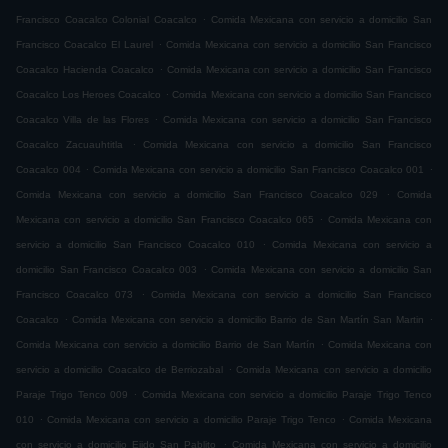
.
Francisco Coacalco Colonial Coacalco
Comida Mexicana con servicio a domicilio San
.
Francisco Coacalco El Laurel
Comida Mexicana con servicio a domicilio San Francisco
.
Coacalco Hacienda Coacalco
Comida Mexicana con servicio a domicilio San Francisco
.
Coacalco Los Heroes Coacalco
Comida Mexicana con servicio a domicilio San Francisco
.
Coacalco Villa de las Flores
Comida Mexicana con servicio a domicilio San Francisco
.
Coacalco Zacuauhtitla
Comida Mexicana con servicio a domicilio San Francisco
.
.
Coacalco 004
Comida Mexicana con servicio a domicilio San Francisco Coacalco 001
.
Comida Mexicana con servicio a domicilio San Francisco Coacalco 029
Comida
.
Mexicana con servicio a domicilio San Francisco Coacalco 065
Comida Mexicana con
.
servicio a domicilio San Francisco Coacalco 010
Comida Mexicana con servicio a
.
domicilio San Francisco Coacalco 003
Comida Mexicana con servicio a domicilio San
.
Francisco Coacalco 073
Comida Mexicana con servicio a domicilio San Francisco
.
.
Coacalco
Comida Mexicana con servicio a domicilio Barrio de San Martín San Martin
.
Comida Mexicana con servicio a domicilio Barrio de San Martín
Comida Mexicana con
.
servicio a domicilio Coacalco de Berriozabal
Comida Mexicana con servicio a domicilio
.
Paraje Trigo Tenco 009
Comida Mexicana con servicio a domicilio Paraje Trigo Tenco
.
.
010
Comida Mexicana con servicio a domicilio Paraje Trigo Tenco
Comida Mexicana
.
con servicio a domicilio Ejido San Pablito
Comida Mexicana con servicio a domicilio