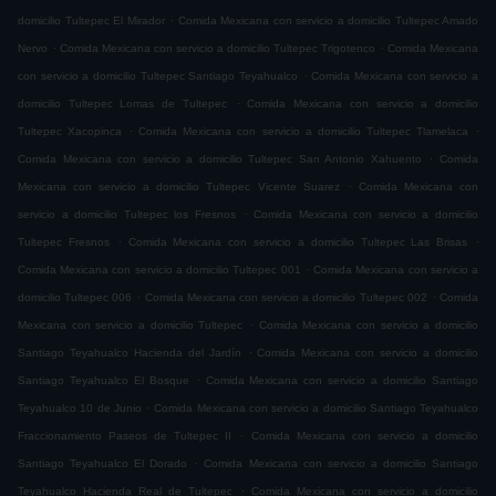
.
domicilio Tultepec El Mirador
Comida Mexicana con servicio a domicilio Tultepec Amado
.
.
Nervo
Comida Mexicana con servicio a domicilio Tultepec Trigotenco
Comida Mexicana
.
con servicio a domicilio Tultepec Santiago Teyahualco
Comida Mexicana con servicio a
.
domicilio Tultepec Lomas de Tultepec
Comida Mexicana con servicio a domicilio
.
.
Tultepec Xacopinca
Comida Mexicana con servicio a domicilio Tultepec Tlamelaca
.
Comida Mexicana con servicio a domicilio Tultepec San Antonio Xahuento
Comida
.
Mexicana con servicio a domicilio Tultepec Vicente Suarez
Comida Mexicana con
.
servicio a domicilio Tultepec los Fresnos
Comida Mexicana con servicio a domicilio
.
.
Tultepec Fresnos
Comida Mexicana con servicio a domicilio Tultepec Las Brisas
.
Comida Mexicana con servicio a domicilio Tultepec 001
Comida Mexicana con servicio a
.
.
domicilio Tultepec 006
Comida Mexicana con servicio a domicilio Tultepec 002
Comida
.
Mexicana con servicio a domicilio Tultepec
Comida Mexicana con servicio a domicilio
.
Santiago Teyahualco Hacienda del Jardín
Comida Mexicana con servicio a domicilio
.
Santiago Teyahualco El Bosque
Comida Mexicana con servicio a domicilio Santiago
.
Teyahualco 10 de Junio
Comida Mexicana con servicio a domicilio Santiago Teyahualco
.
Fraccionamiento Paseos de Tultepec II
Comida Mexicana con servicio a domicilio
.
Santiago Teyahualco El Dorado
Comida Mexicana con servicio a domicilio Santiago
.
Teyahualco Hacienda Real de Tultepec
Comida Mexicana con servicio a domicilio