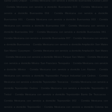
Santa Clara Chilpan
Comida Mexicana con servicio a domicilio Buenavista Ciudad Labor
.
.
Comida Mexicana con servicio a domicilio Buenavista 015
Comida Mexicana con
.
servicio a domicilio Buenavista 004
Comida Mexicana con servicio a domicilio
.
.
Buenavista 001
Comida Mexicana con servicio a domicilio Buenavista 003
Comida
.
Mexicana con servicio a domicilio Buenavista 008
Comida Mexicana con servicio a
.
.
domicilio Buenavista 002
Comida Mexicana con servicio a domicilio Buenavista 061
.
Comida Mexicana con servicio a domicilio Buenavista 007
Comida Mexicana con servicio
.
a domicilio Buenavista
Comida Mexicana con servicio a domicilio Ampliación San Mateo
.
San Mateo Cuautepec
Comida Mexicana con servicio a domicilio Ampliación San Mateo
.
.
Comida Mexicana con servicio a domicilio México Parque San Mateo
Comida Mexicana
.
con servicio a domicilio México San Francisco Tenopalco
Comida Mexicana con servicio
.
.
a domicilio México
Comida Mexicana con servicio a domicilio Los Álamos
Comida
.
Mexicana con servicio a domicilio Tepotzotlán Parque Industrial Los Cedros
Comida
.
Mexicana con servicio a domicilio Tepotzotlán Texcacoa
Comida Mexicana con servicio a
.
domicilio Tepotzotlán Cedros
Comida Mexicana con servicio a domicilio Tepotzotlán El
.
.
Trebol
Comida Mexicana con servicio a domicilio Tepotzotlán Barrio De Tezccacoa
.
Comida Mexicana con servicio a domicilio Tepotzotlán 002
Comida Mexicana con
.
servicio a domicilio Tepotzotlán
Comida Mexicana con servicio a domicilio Colonia las