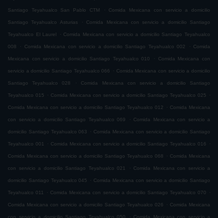
.
Santiago Teyahualco San Pablo CTM
Comida Mexicana con servicio a domicilio
.
Santiago Teyahualco Asturias
Comida Mexicana con servicio a domicilio Santiago
.
Teyahualco El Laurel
Comida Mexicana con servicio a domicilio Santiago Teyahualco
.
.
008
Comida Mexicana con servicio a domicilio Santiago Teyahualco 002
Comida
.
Mexicana con servicio a domicilio Santiago Teyahualco 010
Comida Mexicana con
.
servicio a domicilio Santiago Teyahualco 066
Comida Mexicana con servicio a domicilio
.
Santiago Teyahualco 028
Comida Mexicana con servicio a domicilio Santiago
.
.
Teyahualco 015
Comida Mexicana con servicio a domicilio Santiago Teyahualco 025
.
Comida Mexicana con servicio a domicilio Santiago Teyahualco 012
Comida Mexicana
.
con servicio a domicilio Santiago Teyahualco 069
Comida Mexicana con servicio a
.
domicilio Santiago Teyahualco 063
Comida Mexicana con servicio a domicilio Santiago
.
.
Teyahualco 001
Comida Mexicana con servicio a domicilio Santiago Teyahualco 016
.
Comida Mexicana con servicio a domicilio Santiago Teyahualco 068
Comida Mexicana
.
con servicio a domicilio Santiago Teyahualco 021
Comida Mexicana con servicio a
.
domicilio Santiago Teyahualco 045
Comida Mexicana con servicio a domicilio Santiago
.
.
Teyahualco 011
Comida Mexicana con servicio a domicilio Santiago Teyahualco 070
.
Comida Mexicana con servicio a domicilio Santiago Teyahualco 026
Comida Mexicana
.
con servicio a domicilio Santiago Teyahualco 050
Comida Mexicana con servicio a