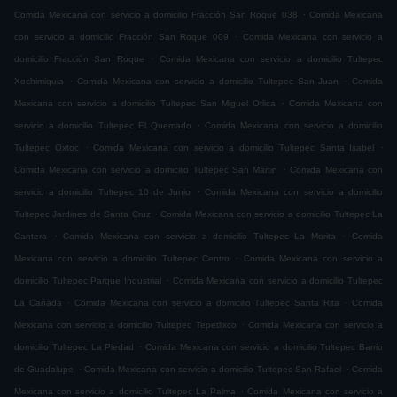
.
Comida Mexicana con servicio a domicilio Fracción San Roque 038
Comida Mexicana
.
con servicio a domicilio Fracción San Roque 009
Comida Mexicana con servicio a
.
domicilio Fracción San Roque
Comida Mexicana con servicio a domicilio Tultepec
.
.
Xochimiquia
Comida Mexicana con servicio a domicilio Tultepec San Juan
Comida
.
Mexicana con servicio a domicilio Tultepec San Miguel Otlica
Comida Mexicana con
.
servicio a domicilio Tultepec El Quemado
Comida Mexicana con servicio a domicilio
.
.
Tultepec Oxtoc
Comida Mexicana con servicio a domicilio Tultepec Santa Isabel
.
Comida Mexicana con servicio a domicilio Tultepec San Martin
Comida Mexicana con
.
servicio a domicilio Tultepec 10 de Junio
Comida Mexicana con servicio a domicilio
.
Tultepec Jardines de Santa Cruz
Comida Mexicana con servicio a domicilio Tultepec La
.
.
Cantera
Comida Mexicana con servicio a domicilio Tultepec La Morita
Comida
.
Mexicana con servicio a domicilio Tultepec Centro
Comida Mexicana con servicio a
.
domicilio Tultepec Parque Industrial
Comida Mexicana con servicio a domicilio Tultepec
.
.
La Cañada
Comida Mexicana con servicio a domicilio Tultepec Santa Rita
Comida
.
Mexicana con servicio a domicilio Tultepec Tepetlixco
Comida Mexicana con servicio a
.
domicilio Tultepec La Piedad
Comida Mexicana con servicio a domicilio Tultepec Barrio
.
.
de Guadalupe
Comida Mexicana con servicio a domicilio Tultepec San Rafael
Comida
.
Mexicana con servicio a domicilio Tultepec La Palma
Comida Mexicana con servicio a