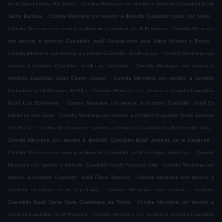
.
Izcalli San Lorenzo Rio Tenco
Comida Mexicana con servicio a domicilio Cuautitlán Izcalli
.
.
Santa Barbara
Comida Mexicana con servicio a domicilio Cuautitlán Izcalli San Isidro
.
Comida Mexicana con servicio a domicilio Cuautitlán Izcalli El Sabino
Comida Mexicana
.
con servicio a domicilio Cuautitlán Izcalli Generalísimo José María Morelos y Pavón
.
Comida Mexicana con servicio a domicilio Cuautitlán Izcalli La Luz
Comida Mexicana con
.
servicio a domicilio Cuautitlán Izcalli Las Conchitas
Comida Mexicana con servicio a
.
domicilio Cuautitlán Izcalli Centro Urbano
Comida Mexicana con servicio a domicilio
.
Cuautitlán Izcalli Bosques del Alba
Comida Mexicana con servicio a domicilio Cuautitlán
.
Izcalli Luis Echeverria
Comida Mexicana con servicio a domicilio Cuautitlán Izcalli Ex
.
Hacienda San Jose
Comida Mexicana con servicio a domicilio Cuautitlán Izcalli Jardines
.
.
del Alba 2
Comida Mexicana con servicio a domicilio Cuautitlán Izcalli Arcos del Alba
.
Comida Mexicana con servicio a domicilio Cuautitlán Izcalli Jardines de la Hacienda
.
Comida Mexicana con servicio a domicilio Cuautitlán Izcalli Santiago Tepalcapa
Comida
.
Mexicana con servicio a domicilio Cuautitlán Izcalli Francisco Villa
Comida Mexicana con
.
servicio a domicilio Cuautitlán Izcalli Plaza Tepeyac
Comida Mexicana con servicio a
.
domicilio Cuautitlán Izcalli Tepalcapa
Comida Mexicana con servicio a domicilio
.
Cuautitlán Izcalli Santa Maria Guadalupe las Torres
Comida Mexicana con servicio a
.
domicilio Cuautitlán Izcalli Privanza
Comida Mexicana con servicio a domicilio Cuautitlán