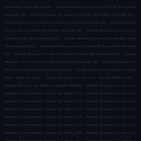
.
Santa María Huecatitla Morelos
Comida Mexicana con servicio a domicilio Santa María
.
.
Huecatitla 011
Comida Mexicana con servicio a domicilio Santa María Huecatitla 024
.
Comida Mexicana con servicio a domicilio Santa María Huecatitla 026
Comida Mexicana
.
con servicio a domicilio Santa María Huecatitla 010
Comida Mexicana con servicio a
.
domicilio Santa María Huecatitla 005
Comida Mexicana con servicio a domicilio Santa
.
María Huecatitla 013
Comida Mexicana con servicio a domicilio Santa María Huecatitla
.
.
016
Comida Mexicana con servicio a domicilio Santa María Huecatitla 001
Comida
.
Mexicana con servicio a domicilio Santa María Huecatitla 004
Comida Mexicana con
.
servicio a domicilio Santa María Huecatitla 017
Comida Mexicana con servicio a domicilio
.
.
Santa María Huecatitla
Comida Mexicana con servicio a domicilio Machero 001
.
Comida Mexicana con servicio a domicilio Machero
Comida Mexicana con servicio a
.
domicilio Fraccionamiento Parque San Mateo 029
Comida Mexicana con servicio a
.
domicilio Fraccionamiento Parque San Mateo 028
Comida Mexicana con servicio a
.
domicilio Fraccionamiento Parque San Mateo 007
Comida Mexicana con servicio a
.
domicilio Fraccionamiento Parque San Mateo 034
Comida Mexicana con servicio a
.
domicilio Fraccionamiento Parque San Mateo 031
Comida Mexicana con servicio a
.
domicilio Fraccionamiento Parque San Mateo 009
Comida Mexicana con servicio a
.
domicilio Fraccionamiento Parque San Mateo 011
Comida Mexicana con servicio a