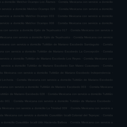
.
o a domicilio Melchor Ocampo Los Álamos
Comida Mexicana con servicio a domicilio
.
 servicio a domicilio Melchor Ocampo 026
Comida Mexicana con servicio a domicilio
.
ervicio a domicilio Melchor Ocampo 033
Comida Mexicana con servicio a domicilio
.
ervicio a domicilio Melchor Ocampo 008
Comida Mexicana con servicio a domicilio
.
 con servicio a domicilio Ejido de Teyahualco 017
Comida Mexicana con servicio a
.
exicana con servicio a domicilio Ejido de Teyahualco
Comida Mexicana con servicio
.
icana con servicio a domicilio Tultitlán de Mariano Escobedo Santiaguito
Comida
.
na con servicio a domicilio Tultitlán de Mariano Escobedo La Concepción
Comida
.
ervicio a domicilio Tultitlán de Mariano Escobedo Los Reyes
Comida Mexicana con
.
servicio a domicilio Tultitlán de Mariano Escobedo San Mateo Cuautepec
Comida
.
a Mexicana con servicio a domicilio Tultitlán de Mariano Escobedo Independencia
.
l Lecheria
Comida Mexicana con servicio a domicilio Tultitlán de Mariano Escobedo
.
cana con servicio a domicilio Tultitlán de Mariano Escobedo 003
Comida Mexicana
.
Tultitlán de Mariano Escobedo 028
Comida Mexicana con servicio a domicilio Tultitlán
.
.
bedo 001
Comida Mexicana con servicio a domicilio Tultitlán de Mariano Escobedo
.
 Mexicana con servicio a domicilio La Trinidad 009
Comida Mexicana con servicio a
.
da Mexicana con servicio a domicilio Cuautitlán Izcalli Colonial del Tepeyac
Comida
.
a domicilio Cuautitlán Izcalli Urbi Hacienda Balboa
Comida Mexicana con servicio a