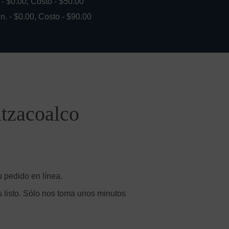
. - $0.00, Costo - $50.00
in. - $0.00, Costo - $90.00
tzacoalco
u pedido en línea.
 listo. Sólo nos toma unos minutos