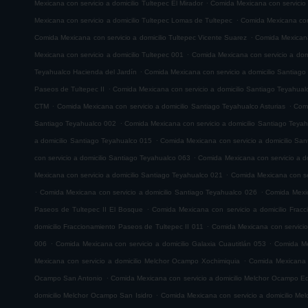
.
Mexicana con servicio a domicilio Tultepec El Mirador
Comida Mexicana con servicio
.
Mexicana con servicio a domicilio Tultepec Lomas de Tultepec
Comida Mexicana con 
.
Comida Mexicana con servicio a domicilio Tultepec Vicente Suarez
Comida Mexicana 
.
Mexicana con servicio a domicilio Tultepec 001
Comida Mexicana con servicio a domi
.
Teyahualco Hacienda del Jardín
Comida Mexicana con servicio a domicilio Santiag
.
Paseos de Tultepec II
Comida Mexicana con servicio a domicilio Santiago Teyahual
.
.
CTM
Comida Mexicana con servicio a domicilio Santiago Teyahualco Asturias
Comi
.
Santiago Teyahualco 002
Comida Mexicana con servicio a domicilio Santiago Teya
.
a domicilio Santiago Teyahualco 015
Comida Mexicana con servicio a domicilio Sa
.
con servicio a domicilio Santiago Teyahualco 063
Comida Mexicana con servicio a d
.
Mexicana con servicio a domicilio Santiago Teyahualco 021
Comida Mexicana con ser
.
.
Comida Mexicana con servicio a domicilio Santiago Teyahualco 026
Comida Mexic
.
Paseos de Tultepec II El Bosque
Comida Mexicana con servicio a domicilio Frac
.
domicilio Fraccionamiento Paseos de Tultepec II 011
Comida Mexicana con servicio
.
.
006
Comida Mexicana con servicio a domicilio Galaxia Cuautitlán 053
Comida Mex
.
Mexicana con servicio a domicilio Melchor Ocampo Xochimiquia
Comida Mexicana 
.
Ocampo San Antonio
Comida Mexicana con servicio a domicilio Melchor Ocampo E
.
domicilio Melchor Ocampo San Isidro
Comida Mexicana con servicio a domicilio M