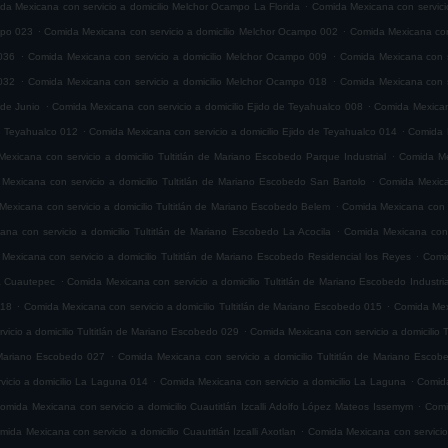
.
da Mexicana con servicio a domicilio Melchor Ocampo La Florida
Comida Mexicana con servici
.
.
mpo 023
Comida Mexicana con servicio a domicilio Melchor Ocampo 002
Comida Mexicana con
.
.
036
Comida Mexicana con servicio a domicilio Melchor Ocampo 009
Comida Mexicana con s
.
.
032
Comida Mexicana con servicio a domicilio Melchor Ocampo 018
Comida Mexicana con s
.
.
 de Junio
Comida Mexicana con servicio a domicilio Ejido de Teyahualco 008
Comida Mexicana
.
.
de Teyahualco 012
Comida Mexicana con servicio a domicilio Ejido de Teyahualco 014
Comida M
.
exicana con servicio a domicilio Tultitlán de Mariano Escobedo Parque Industrial
Comida Mex
.
Mexicana con servicio a domicilio Tultitlán de Mariano Escobedo San Bartolo
Comida Mexica
.
exicana con servicio a domicilio Tultitlán de Mariano Escobedo Belem
Comida Mexicana con s
.
na con servicio a domicilio Tultitlán de Mariano Escobedo La Acocila
Comida Mexicana con 
.
Mexicana con servicio a domicilio Tultitlán de Mariano Escobedo Residencial los Reyes
Comid
.
ia Cuautepec
Comida Mexicana con servicio a domicilio Tultitlán de Mariano Escobedo Industria
.
.
018
Comida Mexicana con servicio a domicilio Tultitlán de Mariano Escobedo 015
Comida Mexi
.
icio a domicilio Tultitlán de Mariano Escobedo 029
Comida Mexicana con servicio a domicilio 
.
e Mariano Escobedo 027
Comida Mexicana con servicio a domicilio Tultitlán de Mariano Esco
.
.
icio a domicilio La Laguna 014
Comida Mexicana con servicio a domicilio La Laguna
Comida
.
omida Mexicana con servicio a domicilio Cuautitlán Izcalli Adolfo López Mateos Issemym
Comi
.
mida Mexicana con servicio a domicilio Cuautitlán Izcalli Axotlan
Comida Mexicana con servicio 