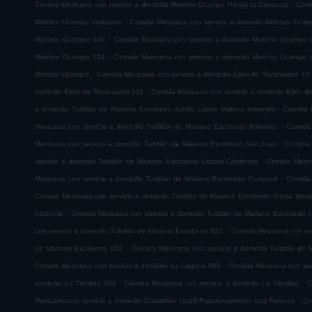
.
Comida Mexicana con servicio a domicilio Melchor Ocampo Paraje la Carranza
Comi
.
Melchor Ocampo Visitacion
Comida Mexicana con servicio a domicilio Melchor Oca
.
Melchor Ocampo 040
Comida Mexicana con servicio a domicilio Melchor Ocampo 
.
Melchor Ocampo 024
Comida Mexicana con servicio a domicilio Melchor Ocampo 
.
Melchor Ocampo
Comida Mexicana con servicio a domicilio Ejido de Teyahualco 10
.
domicilio Ejido de Teyahualco 011
Comida Mexicana con servicio a domicilio Ejido 
.
a domicilio Tultitlán de Mariano Escobedo Adolfo López Mateos Issemym
Comida M
.
Mexicana con servicio a domicilio Tultitlán de Mariano Escobedo Nativitas
Comida 
.
Mexicana con servicio a domicilio Tultitlán de Mariano Escobedo San Juan
Comida M
.
servicio a domicilio Tultitlán de Mariano Escobedo Lázaro Cárdenas
Comida Mexica
.
Mexicana con servicio a domicilio Tultitlán de Mariano Escobedo Cueyamil
Comida 
Comida Mexicana con servicio a domicilio Tultitlán de Mariano Escobedo Santa Mar
.
Lecheria
Comida Mexicana con servicio a domicilio Tultitlán de Mariano Escobedo 
.
con servicio a domicilio Tultitlán de Mariano Escobedo 021
Comida Mexicana con serv
.
de Mariano Escobedo 002
Comida Mexicana con servicio a domicilio Tultitlán d
.
Comida Mexicana con servicio a domicilio La Laguna 003
Comida Mexicana con serv
.
.
domicilio La Trinidad 008
Comida Mexicana con servicio a domicilio La Trinidad
C
.
Mexicana con servicio a domicilio Cuautitlán Izcalli Fraccionamiento Los Fresnos
Co