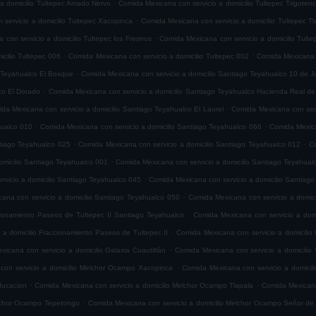
.
 a domicilio Tultepec Amado Nervo
Comida Mexicana con servicio a domicilio Tultepec Trigoten
.
servicio a domicilio Tultepec Xacopinca
Comida Mexicana con servicio a domicilio Tultepec T
.
con servicio a domicilio Tultepec los Fresnos
Comida Mexicana con servicio a domicilio Tult
.
.
cilio Tultepec 006
Comida Mexicana con servicio a domicilio Tultepec 002
Comida Mexicana c
.
o Teyahualco El Bosque
Comida Mexicana con servicio a domicilio Santiago Teyahualco 10 de J
.
co El Dorado
Comida Mexicana con servicio a domicilio Santiago Teyahualco Hacienda Real de
.
da Mexicana con servicio a domicilio Santiago Teyahualco El Laurel
Comida Mexicana con serv
.
.
hualco 010
Comida Mexicana con servicio a domicilio Santiago Teyahualco 066
Comida Mexica
.
.
ntiago Teyahualco 025
Comida Mexicana con servicio a domicilio Santiago Teyahualco 012
Co
.
omicilio Santiago Teyahualco 001
Comida Mexicana con servicio a domicilio Santiago Teyahual
.
vicio a domicilio Santiago Teyahualco 045
Comida Mexicana con servicio a domicilio Santiag
.
ana con servicio a domicilio Santiago Teyahualco 050
Comida Mexicana con servicio a domic
.
cionamiento Paseos de Tultepec II Santiago Teyahualco
Comida Mexicana con servicio a domi
.
 a domicilio Fraccionamiento Paseos de Tultepec II
Comida Mexicana con servicio a domicilio 
.
icana con servicio a domicilio Galaxia Cuautitlán
Comida Mexicana con servicio a domicilio V
.
con servicio a domicilio Melchor Ocampo Xacopinca
Comida Mexicana con servicio a domicil
.
.
ducacion
Comida Mexicana con servicio a domicilio Melchor Ocampo Tlapala
Comida Mexicana
.
elchor Ocampo Tepetongo
Comida Mexicana con servicio a domicilio Melchor Ocampo Señor de 