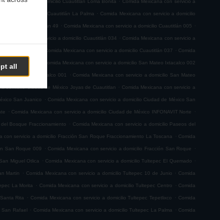
na con servicio a domicilio Cuautitlán Loma Bonita
Comida Mexicana con servicio a
.
servicio a domicilio Cuautitlán La Palma
Comida Mexicana con servicio a domicilio
.
.
 a domicilio Cuautitlán 49
Comida Mexicana con servicio a domicilio Cuautitlán 005
.
a Mexicana con servicio a domicilio Cuautitlán 034
Comida Mexicana con servicio a
.
.
io Cuautitlán 063
Comida Mexicana con servicio a domicilio Cuautitlán 037
Comida
.
teo Ixtacalco 003
Comida Mexicana con servicio a domicilio San Mateo Ixtacalco 002
pt all
.
ilio San Mateo Ixtacalco 001
Comida Mexicana con servicio a domicilio San Mateo
.
 a domicilio Ciudad de México Joyas de Cuautitlan
Comida Mexicana con servicio a
.
México San Juanico
Comida Mexicana con servicio a domicilio Ciudad de México San
.
.
nte
Comida Mexicana con servicio a domicilio Ciudad de México INFONAVIT Norte
.
s del Bosque Fraccionamiento
Comida Mexicana con servicio a domicilio Paseos del
.
 con servicio a domicilio Fracción San Roque Fraccionamiento La Toscana
Comida
.
.
ión San Roque 009
Comida Mexicana con servicio a domicilio Fracción San Roque
.
.
San Miguel Otlica
Comida Mexicana con servicio a domicilio Tultepec El Quemado
.
.
an Martin
Comida Mexicana con servicio a domicilio Tultepec 10 de Junio
Comida
.
.
tepec La Morita
Comida Mexicana con servicio a domicilio Tultepec Centro
Comida
.
.
 Santa Rita
Comida Mexicana con servicio a domicilio Tultepec Tepetlixco
Comida
.
.
c San Rafael
Comida Mexicana con servicio a domicilio Tultepec La Palma
Comida