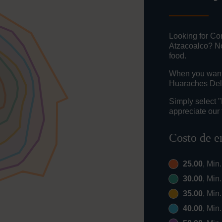
Looking for Co
Atzacoalco? No
food.
When you want t
Huaraches Del 
Simply select 
appreciate our 
Costo de e
25.00
, Min
30.00
, Min
35.00
, Min
40.00
, Min