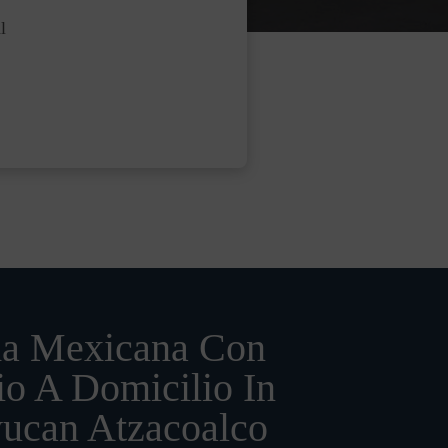
l
a Mexicana Con
io A Domicilio In
yucan Atzacoalco