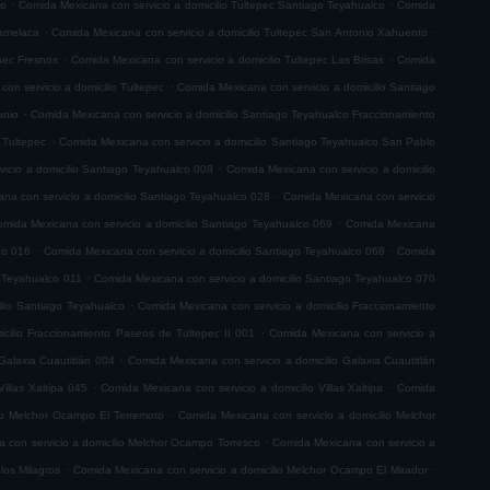
.
.
co
Comida Mexicana con servicio a domicilio Tultepec Santiago Teyahualco
Comida
.
.
lamelaca
Comida Mexicana con servicio a domicilio Tultepec San Antonio Xahuento
.
.
epec Fresnos
Comida Mexicana con servicio a domicilio Tultepec Las Brisas
Comida
.
on servicio a domicilio Tultepec
Comida Mexicana con servicio a domicilio Santiago
.
unio
Comida Mexicana con servicio a domicilio Santiago Teyahualco Fraccionamiento
.
 Tultepec
Comida Mexicana con servicio a domicilio Santiago Teyahualco San Pablo
.
icio a domicilio Santiago Teyahualco 008
Comida Mexicana con servicio a domicilio
.
na con servicio a domicilio Santiago Teyahualco 028
Comida Mexicana con servicio
.
mida Mexicana con servicio a domicilio Santiago Teyahualco 069
Comida Mexicana
.
.
co 016
Comida Mexicana con servicio a domicilio Santiago Teyahualco 068
Comida
.
o Teyahualco 011
Comida Mexicana con servicio a domicilio Santiago Teyahualco 070
.
ilio Santiago Teyahualco
Comida Mexicana con servicio a domicilio Fraccionamiento
.
cilio Fraccionamiento Paseos de Tultepec II 001
Comida Mexicana con servicio a
.
Galaxia Cuautitlán 004
Comida Mexicana con servicio a domicilio Galaxia Cuautitlán
.
.
illas Xaltipa 045
Comida Mexicana con servicio a domicilio Villas Xaltipa
Comida
.
io Melchor Ocampo El Terremoto
Comida Mexicana con servicio a domicilio Melchor
.
 con servicio a domicilio Melchor Ocampo Torresco
Comida Mexicana con servicio a
.
.
los Milagros
Comida Mexicana con servicio a domicilio Melchor Ocampo El Mirador