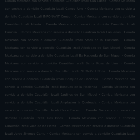
Comida Mexicana con servicio a domicilio Cuautitlán Izcalli San Lucas
Comida Mexicana
.
con servicio a domicilio Cuautitlán Izcalli Campo Uno
Comida Mexicana con servicio a
.
domicilio Cuautitlán Izcalli INFONAVIT Centro
Comida Mexicana con servicio a domicilio
.
Cuautitlán Izcalli Atlanta
Comida Mexicana con servicio a domicilio Cuautitlán Izcalli
.
.
Cumbria
Comida Mexicana con servicio a domicilio Cuautitlán Izcalli Ensueños
Comida
.
Mexicana con servicio a domicilio Cuautitlán Izcalli Arcos de la Hacienda
Comida
.
Mexicana con servicio a domicilio Cuautitlán Izcalli Arboledas de San Miguel
Comida
.
Mexicana con servicio a domicilio Cuautitlán Izcalli Ex Hacienda de San Miguel
Comida
.
Mexicana con servicio a domicilio Cuautitlán Izcalli Santa Rosa de Lima
Comida
.
Mexicana con servicio a domicilio Cuautitlán Izcalli INFONAVIT Norte
Comida Mexicana
.
con servicio a domicilio Cuautitlán Izcalli Bosques de Hacienda
Comida Mexicana con
.
servicio a domicilio Cuautitlán Izcalli Bosques de la Hacienda
Comida Mexicana con
.
servicio a domicilio Cuautitlán Izcalli Jardines de San Miguel
Comida Mexicana con
.
servicio a domicilio Cuautitlán Izcalli Ampliacion la Quebrada
Comida Mexicana con
.
servicio a domicilio Cuautitlán Izcalli Civica Bacardi
Comida Mexicana con servicio a
.
domicilio Cuautitlán Izcalli Tres Picos
Comida Mexicana con servicio a domicilio
.
Cuautitlán Izcalli Valle de las Flores
Comida Mexicana con servicio a domicilio Cuautitlán
.
Izcalli Jorge Jimenez Cantu
Comida Mexicana con servicio a domicilio Cuautitlán Izcalli