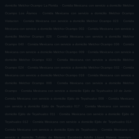
.
domicilio Melchor Ocampo La Florida
Comida Mexicana con servicio a domicilio Melchor
.
Ocampo Los Álamos
Comida Mexicana con servicio a domicilio Melchor Ocampo
.
.
Visitacion
Comida Mexicana con servicio a domicilio Melchor Ocampo 023
Comida
.
Mexicana con servicio a domicilio Melchor Ocampo 002
Comida Mexicana con servicio a
.
domicilio Melchor Ocampo 026
Comida Mexicana con servicio a domicilio Melchor
.
.
Ocampo 040
Comida Mexicana con servicio a domicilio Melchor Ocampo 036
Comida
.
Mexicana con servicio a domicilio Melchor Ocampo 009
Comida Mexicana con servicio a
.
domicilio Melchor Ocampo 033
Comida Mexicana con servicio a domicilio Melchor
.
.
Ocampo 024
Comida Mexicana con servicio a domicilio Melchor Ocampo 032
Comida
.
Mexicana con servicio a domicilio Melchor Ocampo 018
Comida Mexicana con servicio a
.
domicilio Melchor Ocampo 008
Comida Mexicana con servicio a domicilio Melchor
.
.
Ocampo
Comida Mexicana con servicio a domicilio Ejido de Teyahualco 10 de Junio
.
Comida Mexicana con servicio a domicilio Ejido de Teyahualco 008
Comida Mexicana
.
con servicio a domicilio Ejido de Teyahualco 017
Comida Mexicana con servicio a
.
domicilio Ejido de Teyahualco 011
Comida Mexicana con servicio a domicilio Ejido de
.
.
Teyahualco 012
Comida Mexicana con servicio a domicilio Ejido de Teyahualco 014
.
Comida Mexicana con servicio a domicilio Ejido de Teyahualco
Comida Mexicana con
.
servicio a domicilio Tultitlán de Mariano Escobedo Adolfo López Mateos Issemym