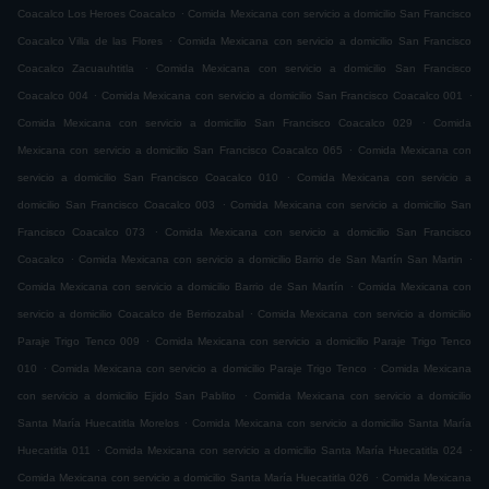
.
Coacalco Los Heroes Coacalco
Comida Mexicana con servicio a domicilio San Francisco
.
Coacalco Villa de las Flores
Comida Mexicana con servicio a domicilio San Francisco
.
Coacalco Zacuauhtitla
Comida Mexicana con servicio a domicilio San Francisco
.
.
Coacalco 004
Comida Mexicana con servicio a domicilio San Francisco Coacalco 001
.
Comida Mexicana con servicio a domicilio San Francisco Coacalco 029
Comida
.
Mexicana con servicio a domicilio San Francisco Coacalco 065
Comida Mexicana con
.
servicio a domicilio San Francisco Coacalco 010
Comida Mexicana con servicio a
.
domicilio San Francisco Coacalco 003
Comida Mexicana con servicio a domicilio San
.
Francisco Coacalco 073
Comida Mexicana con servicio a domicilio San Francisco
.
.
Coacalco
Comida Mexicana con servicio a domicilio Barrio de San Martín San Martin
.
Comida Mexicana con servicio a domicilio Barrio de San Martín
Comida Mexicana con
.
servicio a domicilio Coacalco de Berriozabal
Comida Mexicana con servicio a domicilio
.
Paraje Trigo Tenco 009
Comida Mexicana con servicio a domicilio Paraje Trigo Tenco
.
.
010
Comida Mexicana con servicio a domicilio Paraje Trigo Tenco
Comida Mexicana
.
con servicio a domicilio Ejido San Pablito
Comida Mexicana con servicio a domicilio
.
Santa María Huecatitla Morelos
Comida Mexicana con servicio a domicilio Santa María
.
.
Huecatitla 011
Comida Mexicana con servicio a domicilio Santa María Huecatitla 024
.
Comida Mexicana con servicio a domicilio Santa María Huecatitla 026
Comida Mexicana