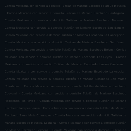
Comida Mexicana con servicio a domicilio Tultitlán de Mariano Escobedo Parque Industrial
.
.
Comida Mexicana con servicio a domicilio Tultitlán de Mariano Escobedo Santiaguito
.
Comida Mexicana con servicio a domicilio Tultitlán de Mariano Escobedo Nativitas
.
Comida Mexicana con servicio a domicilio Tultitlán de Mariano Escobedo San Bartolo
.
Comida Mexicana con servicio a domicilio Tultitlán de Mariano Escobedo La Concepción
.
Comida Mexicana con servicio a domicilio Tultitlán de Mariano Escobedo San Juan
.
Comida Mexicana con servicio a domicilio Tultitlán de Mariano Escobedo Belem
Comida
.
Mexicana con servicio a domicilio Tultitlán de Mariano Escobedo Los Reyes
Comida
.
Mexicana con servicio a domicilio Tultitlán de Mariano Escobedo Lázaro Cárdenas
.
Comida Mexicana con servicio a domicilio Tultitlán de Mariano Escobedo La Acocila
Comida Mexicana con servicio a domicilio Tultitlán de Mariano Escobedo San Mateo
.
Cuautepec
Comida Mexicana con servicio a domicilio Tultitlán de Mariano Escobedo
.
Cueyamil
Comida Mexicana con servicio a domicilio Tultitlán de Mariano Escobedo
.
Residencial los Reyes
Comida Mexicana con servicio a domicilio Tultitlán de Mariano
.
Escobedo Independencia
Comida Mexicana con servicio a domicilio Tultitlán de Mariano
.
Escobedo Santa Maria Cuautepec
Comida Mexicana con servicio a domicilio Tultitlán de
.
Mariano Escobedo Industrial Lecheria
Comida Mexicana con servicio a domicilio Tultitlán
.
de Mariano Escobedo Lecheria
Comida Mexicana con servicio a domicilio Tultitlán de