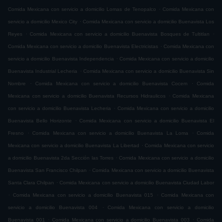
.
Comida Mexicana con servicio a domicilio Lomas de Tenopalco
Comida Mexicana con
.
servicio a domicilio Mexico City
Comida Mexicana con servicio a domicilio Buenavista Los
.
.
Reyes
Comida Mexicana con servicio a domicilio Buenavista Bosques de Tultitlan
.
Comida Mexicana con servicio a domicilio Buenavista Electricistas
Comida Mexicana con
.
servicio a domicilio Buenavista Independencia
Comida Mexicana con servicio a domicilio
.
Buenavista Industrial Lecheria
Comida Mexicana con servicio a domicilio Buenavista Sin
.
.
Nombre
Comida Mexicana con servicio a domicilio Buenavista Cocem
Comida
.
Mexicana con servicio a domicilio Buenavista Recursos Hidraulicos
Comida Mexicana
.
con servicio a domicilio Buenavista Lecheria
Comida Mexicana con servicio a domicilio
.
Buenavista Bello Horizonte
Comida Mexicana con servicio a domicilio Buenavista El
.
.
Fresno
Comida Mexicana con servicio a domicilio Buenavista La Loma
Comida
.
Mexicana con servicio a domicilio Buenavista La Libertad
Comida Mexicana con servicio
.
a domicilio Buenavista 2da Sección las Torres
Comida Mexicana con servicio a domicilio
.
Buenavista San Francisco Chilpan
Comida Mexicana con servicio a domicilio Buenavista
.
Santa Clara Chilpan
Comida Mexicana con servicio a domicilio Buenavista Ciudad Labor
.
.
Comida Mexicana con servicio a domicilio Buenavista 015
Comida Mexicana con
.
servicio a domicilio Buenavista 004
Comida Mexicana con servicio a domicilio
.
.
Buenavista 001
Comida Mexicana con servicio a domicilio Buenavista 003
Comida