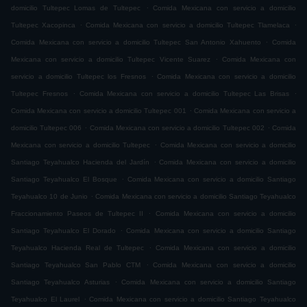
.
domicilio Tultepec Lomas de Tultepec
Comida Mexicana con servicio a domicilio
.
.
Tultepec Xacopinca
Comida Mexicana con servicio a domicilio Tultepec Tlamelaca
.
Comida Mexicana con servicio a domicilio Tultepec San Antonio Xahuento
Comida
.
Mexicana con servicio a domicilio Tultepec Vicente Suarez
Comida Mexicana con
.
servicio a domicilio Tultepec los Fresnos
Comida Mexicana con servicio a domicilio
.
.
Tultepec Fresnos
Comida Mexicana con servicio a domicilio Tultepec Las Brisas
.
Comida Mexicana con servicio a domicilio Tultepec 001
Comida Mexicana con servicio a
.
.
domicilio Tultepec 006
Comida Mexicana con servicio a domicilio Tultepec 002
Comida
.
Mexicana con servicio a domicilio Tultepec
Comida Mexicana con servicio a domicilio
.
Santiago Teyahualco Hacienda del Jardín
Comida Mexicana con servicio a domicilio
.
Santiago Teyahualco El Bosque
Comida Mexicana con servicio a domicilio Santiago
.
Teyahualco 10 de Junio
Comida Mexicana con servicio a domicilio Santiago Teyahualco
.
Fraccionamiento Paseos de Tultepec II
Comida Mexicana con servicio a domicilio
.
Santiago Teyahualco El Dorado
Comida Mexicana con servicio a domicilio Santiago
.
Teyahualco Hacienda Real de Tultepec
Comida Mexicana con servicio a domicilio
.
Santiago Teyahualco San Pablo CTM
Comida Mexicana con servicio a domicilio
.
Santiago Teyahualco Asturias
Comida Mexicana con servicio a domicilio Santiago
.
Teyahualco El Laurel
Comida Mexicana con servicio a domicilio Santiago Teyahualco