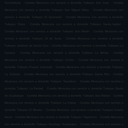
.
.
Xochimiquia
Comida Mexicana con servicio a domicilio Tultepec San Juan
Comida
.
Mexicana con servicio a domicilio Tultepec San Miguel Otlica
Comida Mexicana con
.
servicio a domicilio Tultepec El Quemado
Comida Mexicana con servicio a domicilio
.
.
Tultepec Oxtoc
Comida Mexicana con servicio a domicilio Tultepec Santa Isabel
.
Comida Mexicana con servicio a domicilio Tultepec San Martin
Comida Mexicana con
.
servicio a domicilio Tultepec 10 de Junio
Comida Mexicana con servicio a domicilio
.
Tultepec Jardines de Santa Cruz
Comida Mexicana con servicio a domicilio Tultepec La
.
.
Cantera
Comida Mexicana con servicio a domicilio Tultepec La Morita
Comida
.
Mexicana con servicio a domicilio Tultepec Centro
Comida Mexicana con servicio a
.
domicilio Tultepec Parque Industrial
Comida Mexicana con servicio a domicilio Tultepec
.
.
La Cañada
Comida Mexicana con servicio a domicilio Tultepec Santa Rita
Comida
.
Mexicana con servicio a domicilio Tultepec Tepetlixco
Comida Mexicana con servicio a
.
domicilio Tultepec La Piedad
Comida Mexicana con servicio a domicilio Tultepec Barrio
.
.
de Guadalupe
Comida Mexicana con servicio a domicilio Tultepec San Rafael
Comida
.
Mexicana con servicio a domicilio Tultepec La Palma
Comida Mexicana con servicio a
.
domicilio Tultepec El Mirador
Comida Mexicana con servicio a domicilio Tultepec Amado
.
.
Nervo
Comida Mexicana con servicio a domicilio Tultepec Trigotenco
Comida Mexicana
.
con servicio a domicilio Tultepec Santiago Teyahualco
Comida Mexicana con servicio a