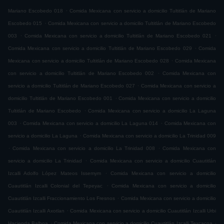
.
Mariano Escobedo 018
Comida Mexicana con servicio a domicilio Tultitlán de Mariano
.
Escobedo 015
Comida Mexicana con servicio a domicilio Tultitlán de Mariano Escobedo
.
.
003
Comida Mexicana con servicio a domicilio Tultitlán de Mariano Escobedo 021
.
Comida Mexicana con servicio a domicilio Tultitlán de Mariano Escobedo 029
Comida
.
Mexicana con servicio a domicilio Tultitlán de Mariano Escobedo 028
Comida Mexicana
.
con servicio a domicilio Tultitlán de Mariano Escobedo 002
Comida Mexicana con
.
servicio a domicilio Tultitlán de Mariano Escobedo 027
Comida Mexicana con servicio a
.
domicilio Tultitlán de Mariano Escobedo 001
Comida Mexicana con servicio a domicilio
.
Tultitlán de Mariano Escobedo
Comida Mexicana con servicio a domicilio La Laguna
.
.
003
Comida Mexicana con servicio a domicilio La Laguna 014
Comida Mexicana con
.
servicio a domicilio La Laguna
Comida Mexicana con servicio a domicilio La Trinidad 009
.
.
Comida Mexicana con servicio a domicilio La Trinidad 008
Comida Mexicana con
.
servicio a domicilio La Trinidad
Comida Mexicana con servicio a domicilio Cuautitlán
.
Izcalli Adolfo López Mateos Issemym
Comida Mexicana con servicio a domicilio
.
Cuautitlán Izcalli Colonial del Tepeyac
Comida Mexicana con servicio a domicilio
.
Cuautitlán Izcalli Fraccionamiento Los Fresnos
Comida Mexicana con servicio a domicilio
.
Cuautitlán Izcalli Axotlan
Comida Mexicana con servicio a domicilio Cuautitlán Izcalli Urbi
.
.
Hacienda Balboa
Comida Mexicana con servicio a domicilio Cuautitlán Izcalli Texcacoa