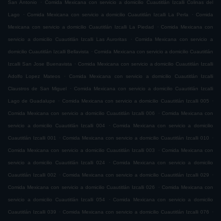
.
San Antonio
Comida Mexicana con servicio a domicilio Cuautitlán Izcalli Colinas del
.
.
Lago
Comida Mexicana con servicio a domicilio Cuautitlán Izcalli La Perla
Comida
.
Mexicana con servicio a domicilio Cuautitlán Izcalli La Piedad
Comida Mexicana con
.
servicio a domicilio Cuautitlán Izcalli Las Auroritas
Comida Mexicana con servicio a
.
domicilio Cuautitlán Izcalli Bellavista
Comida Mexicana con servicio a domicilio Cuautitlán
.
Izcalli San Jose Buenavista
Comida Mexicana con servicio a domicilio Cuautitlán Izcalli
.
Adolfo Lopez Mateos
Comida Mexicana con servicio a domicilio Cuautitlán Izcalli
.
Claustros de San Miguel
Comida Mexicana con servicio a domicilio Cuautitlán Izcalli
.
.
Lago de Guadalupe
Comida Mexicana con servicio a domicilio Cuautitlán Izcalli 005
.
Comida Mexicana con servicio a domicilio Cuautitlán Izcalli 006
Comida Mexicana con
.
servicio a domicilio Cuautitlán Izcalli 004
Comida Mexicana con servicio a domicilio
.
.
Cuautitlán Izcalli 001
Comida Mexicana con servicio a domicilio Cuautitlán Izcalli 010
.
Comida Mexicana con servicio a domicilio Cuautitlán Izcalli 003
Comida Mexicana con
.
servicio a domicilio Cuautitlán Izcalli 024
Comida Mexicana con servicio a domicilio
.
.
Cuautitlán Izcalli 002
Comida Mexicana con servicio a domicilio Cuautitlán Izcalli 029
.
Comida Mexicana con servicio a domicilio Cuautitlán Izcalli 026
Comida Mexicana con
.
servicio a domicilio Cuautitlán Izcalli 054
Comida Mexicana con servicio a domicilio
.
.
Cuautitlán Izcalli 039
Comida Mexicana con servicio a domicilio Cuautitlán Izcalli 076