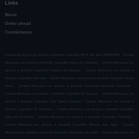
Links
Menú
Order ahead
Contáctanos
.
Comida Mexicana con servicio a domicilio Cuautitlán REAL DE San FERNANDO
Comida
.
Mexicana con servicio a domicilio Cuautitlán Joyas de Cuautitlan
Comida Mexicana con
.
servicio a domicilio Cuautitlán Paseos del Bosque
Comida Mexicana con servicio a
.
domicilio Cuautitlán Alborada
Comida Mexicana con servicio a domicilio Cuautitlán Santa
.
.
Elena
Comida Mexicana con servicio a domicilio Cuautitlán Hacienda Cuautitlan
.
Comida Mexicana con servicio a domicilio Cuautitlán El Tejocote
Comida Mexicana con
.
servicio a domicilio Cuautitlán San Mateo Ixtacalco
Comida Mexicana con servicio a
.
domicilio Cuautitlán El Terremoto
Comida Mexicana con servicio a domicilio Cuautitlán
.
.
Villas de Cuautitlan
Comida Mexicana con servicio a domicilio Cuautitlán Tlaltepan
.
Comida Mexicana con servicio a domicilio Cuautitlán Rancho San Blas
Comida
.
Mexicana con servicio a domicilio Cuautitlán Hacienda del Jardín
Comida Mexicana con