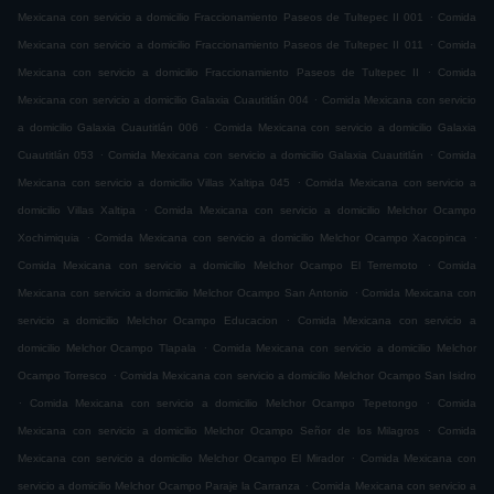
.
Mexicana con servicio a domicilio Fraccionamiento Paseos de Tultepec II 001
Comida
.
Mexicana con servicio a domicilio Fraccionamiento Paseos de Tultepec II 011
Comida
.
Mexicana con servicio a domicilio Fraccionamiento Paseos de Tultepec II
Comida
.
Mexicana con servicio a domicilio Galaxia Cuautitlán 004
Comida Mexicana con servicio
.
a domicilio Galaxia Cuautitlán 006
Comida Mexicana con servicio a domicilio Galaxia
.
.
Cuautitlán 053
Comida Mexicana con servicio a domicilio Galaxia Cuautitlán
Comida
.
Mexicana con servicio a domicilio Villas Xaltipa 045
Comida Mexicana con servicio a
.
domicilio Villas Xaltipa
Comida Mexicana con servicio a domicilio Melchor Ocampo
.
.
Xochimiquia
Comida Mexicana con servicio a domicilio Melchor Ocampo Xacopinca
.
Comida Mexicana con servicio a domicilio Melchor Ocampo El Terremoto
Comida
.
Mexicana con servicio a domicilio Melchor Ocampo San Antonio
Comida Mexicana con
.
servicio a domicilio Melchor Ocampo Educacion
Comida Mexicana con servicio a
.
domicilio Melchor Ocampo Tlapala
Comida Mexicana con servicio a domicilio Melchor
.
Ocampo Torresco
Comida Mexicana con servicio a domicilio Melchor Ocampo San Isidro
.
.
Comida Mexicana con servicio a domicilio Melchor Ocampo Tepetongo
Comida
.
Mexicana con servicio a domicilio Melchor Ocampo Señor de los Milagros
Comida
.
Mexicana con servicio a domicilio Melchor Ocampo El Mirador
Comida Mexicana con
.
servicio a domicilio Melchor Ocampo Paraje la Carranza
Comida Mexicana con servicio a