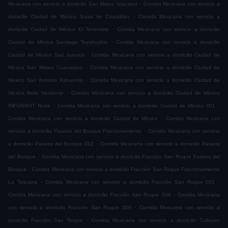
.
Mexicana con servicio a domicilio San Mateo Ixtacalco
Comida Mexicana con servicio a
.
domicilio Ciudad de México Joyas de Cuautitlan
Comida Mexicana con servicio a
.
domicilio Ciudad de México El Terremoto
Comida Mexicana con servicio a domicilio
.
Ciudad de México Santiago Teyahualco
Comida Mexicana con servicio a domicilio
.
Ciudad de México San Juanico
Comida Mexicana con servicio a domicilio Ciudad de
.
México San Mateo Cuautepec
Comida Mexicana con servicio a domicilio Ciudad de
.
México San Antonio Xahuento
Comida Mexicana con servicio a domicilio Ciudad de
.
México Bello Horizonte
Comida Mexicana con servicio a domicilio Ciudad de México
.
.
INFONAVIT Norte
Comida Mexicana con servicio a domicilio Ciudad de México 001
.
Comida Mexicana con servicio a domicilio Ciudad de México
Comida Mexicana con
.
servicio a domicilio Paseos del Bosque Fraccionamiento
Comida Mexicana con servicio
.
a domicilio Paseos del Bosque 012
Comida Mexicana con servicio a domicilio Paseos
.
del Bosque
Comida Mexicana con servicio a domicilio Fracción San Roque Paseos del
.
Bosque
Comida Mexicana con servicio a domicilio Fracción San Roque Fraccionamiento
.
.
La Toscana
Comida Mexicana con servicio a domicilio Fracción San Roque 001
.
Comida Mexicana con servicio a domicilio Fracción San Roque 038
Comida Mexicana
.
con servicio a domicilio Fracción San Roque 009
Comida Mexicana con servicio a
.
domicilio Fracción San Roque
Comida Mexicana con servicio a domicilio Tultepec