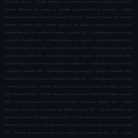
.
.
Cuautitlán Centro
Comida Mexicana con servicio a domicilio Cuautitlán La Palma
.
Comida Mexicana con servicio a domicilio Cuautitlán Puente Jabonero
Comida
.
Mexicana con servicio a domicilio Cuautitlán El Cerrito
Comida Mexicana con servicio a
.
.
domicilio Cuautitlán 029
Comida Mexicana con servicio a domicilio Cuautitlán 49
.
Comida Mexicana con servicio a domicilio Cuautitlán 005
Comida Mexicana con servicio
.
.
a domicilio Cuautitlán 041
Comida Mexicana con servicio a domicilio Cuautitlán 010
.
Comida Mexicana con servicio a domicilio Cuautitlán 003
Comida Mexicana con servicio
.
.
a domicilio Cuautitlán 034
Comida Mexicana con servicio a domicilio Cuautitlán 008
.
Comida Mexicana con servicio a domicilio Cuautitlán 001
Comida Mexicana con servicio
.
.
a domicilio Cuautitlán 065
Comida Mexicana con servicio a domicilio Cuautitlán 063
.
Comida Mexicana con servicio a domicilio Cuautitlán 037
Comida Mexicana con servicio
.
a domicilio Cuautitlán
Comida Mexicana con servicio a domicilio San Mateo Ixtacalco
.
San Sebastian Xhala
Comida Mexicana con servicio a domicilio San Mateo Ixtacalco
.
.
003
Comida Mexicana con servicio a domicilio San Mateo Ixtacalco 002
Comida
.
Mexicana con servicio a domicilio San Mateo Ixtacalco 009
Comida Mexicana con
.
servicio a domicilio San Mateo Ixtacalco 010
Comida Mexicana con servicio a domicilio
.
San Mateo Ixtacalco 001
Comida Mexicana con servicio a domicilio San Mateo Ixtacalco
.
.
011
Comida Mexicana con servicio a domicilio San Mateo Ixtacalco 006
Comida