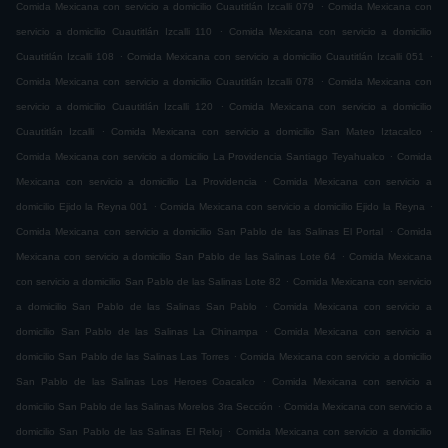
.
Comida Mexicana con servicio a domicilio Cuautitlán Izcalli 079
Comida Mexicana con
.
servicio a domicilio Cuautitlán Izcalli 110
Comida Mexicana con servicio a domicilio
.
.
Cuautitlán Izcalli 108
Comida Mexicana con servicio a domicilio Cuautitlán Izcalli 051
.
Comida Mexicana con servicio a domicilio Cuautitlán Izcalli 078
Comida Mexicana con
.
servicio a domicilio Cuautitlán Izcalli 120
Comida Mexicana con servicio a domicilio
.
.
Cuautitlán Izcalli
Comida Mexicana con servicio a domicilio San Mateo Iztacalco
.
Comida Mexicana con servicio a domicilio La Providencia Santiago Teyahualco
Comida
.
Mexicana con servicio a domicilio La Providencia
Comida Mexicana con servicio a
.
.
domicilio Ejido la Reyna 001
Comida Mexicana con servicio a domicilio Ejido la Reyna
.
Comida Mexicana con servicio a domicilio San Pablo de las Salinas El Portal
Comida
.
Mexicana con servicio a domicilio San Pablo de las Salinas Lote 64
Comida Mexicana
.
con servicio a domicilio San Pablo de las Salinas Lote 82
Comida Mexicana con servicio
.
a domicilio San Pablo de las Salinas San Pablo
Comida Mexicana con servicio a
.
domicilio San Pablo de las Salinas La Chinampa
Comida Mexicana con servicio a
.
domicilio San Pablo de las Salinas Las Torres
Comida Mexicana con servicio a domicilio
.
San Pablo de las Salinas Los Heroes Coacalco
Comida Mexicana con servicio a
.
domicilio San Pablo de las Salinas Morelos 3ra Sección
Comida Mexicana con servicio a
.
domicilio San Pablo de las Salinas El Reloj
Comida Mexicana con servicio a domicilio