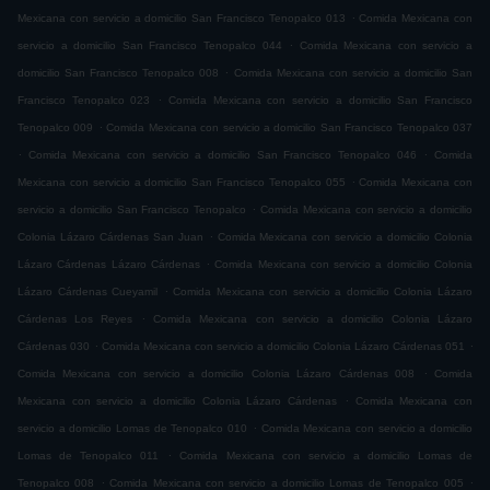
.
Mexicana con servicio a domicilio San Francisco Tenopalco 013
Comida Mexicana con
.
servicio a domicilio San Francisco Tenopalco 044
Comida Mexicana con servicio a
.
domicilio San Francisco Tenopalco 008
Comida Mexicana con servicio a domicilio San
.
Francisco Tenopalco 023
Comida Mexicana con servicio a domicilio San Francisco
.
Tenopalco 009
Comida Mexicana con servicio a domicilio San Francisco Tenopalco 037
.
.
Comida Mexicana con servicio a domicilio San Francisco Tenopalco 046
Comida
.
Mexicana con servicio a domicilio San Francisco Tenopalco 055
Comida Mexicana con
.
servicio a domicilio San Francisco Tenopalco
Comida Mexicana con servicio a domicilio
.
Colonia Lázaro Cárdenas San Juan
Comida Mexicana con servicio a domicilio Colonia
.
Lázaro Cárdenas Lázaro Cárdenas
Comida Mexicana con servicio a domicilio Colonia
.
Lázaro Cárdenas Cueyamil
Comida Mexicana con servicio a domicilio Colonia Lázaro
.
Cárdenas Los Reyes
Comida Mexicana con servicio a domicilio Colonia Lázaro
.
.
Cárdenas 030
Comida Mexicana con servicio a domicilio Colonia Lázaro Cárdenas 051
.
Comida Mexicana con servicio a domicilio Colonia Lázaro Cárdenas 008
Comida
.
Mexicana con servicio a domicilio Colonia Lázaro Cárdenas
Comida Mexicana con
.
servicio a domicilio Lomas de Tenopalco 010
Comida Mexicana con servicio a domicilio
.
Lomas de Tenopalco 011
Comida Mexicana con servicio a domicilio Lomas de
.
.
Tenopalco 008
Comida Mexicana con servicio a domicilio Lomas de Tenopalco 005