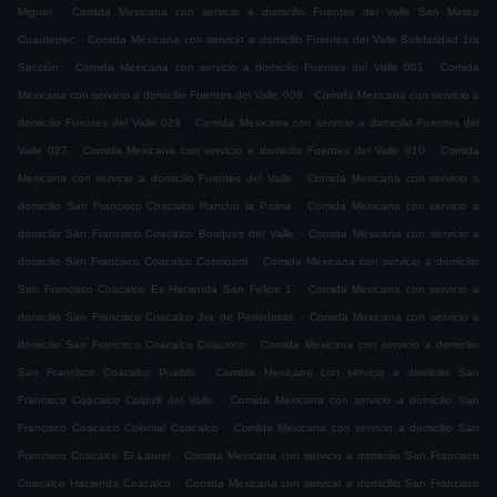
.
Miguel
Comida Mexicana con servicio a domicilio Fuentes del Valle San Mateo
.
Cuautepec
Comida Mexicana con servicio a domicilio Fuentes del Valle Solidaridad 1ra
.
.
Sección
Comida Mexicana con servicio a domicilio Fuentes del Valle 001
Comida
.
Mexicana con servicio a domicilio Fuentes del Valle 006
Comida Mexicana con servicio a
.
domicilio Fuentes del Valle 029
Comida Mexicana con servicio a domicilio Fuentes del
.
.
Valle 027
Comida Mexicana con servicio a domicilio Fuentes del Valle 010
Comida
.
Mexicana con servicio a domicilio Fuentes del Valle
Comida Mexicana con servicio a
.
domicilio San Francisco Coacalco Rancho la Palma
Comida Mexicana con servicio a
.
domicilio San Francisco Coacalco Bosques del Valle
Comida Mexicana con servicio a
.
domicilio San Francisco Coacalco Cosmopol
Comida Mexicana con servicio a domicilio
.
San Francisco Coacalco Ex Hacienda San Felipe 1
Comida Mexicana con servicio a
.
domicilio San Francisco Coacalco 3ra de Periodistas
Comida Mexicana con servicio a
.
domicilio San Francisco Coacalco Coacalco
Comida Mexicana con servicio a domicilio
.
San Francisco Coacalco Pueblo
Comida Mexicana con servicio a domicilio San
.
Francisco Coacalco Calpulli del Valle
Comida Mexicana con servicio a domicilio San
.
Francisco Coacalco Colonial Coacalco
Comida Mexicana con servicio a domicilio San
.
Francisco Coacalco El Laurel
Comida Mexicana con servicio a domicilio San Francisco
.
Coacalco Hacienda Coacalco
Comida Mexicana con servicio a domicilio San Francisco