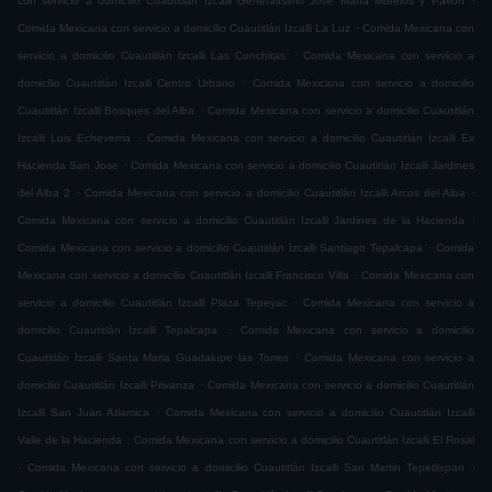
con servicio a domicilio Cuautitlán Izcalli Generalísimo José María Morelos y Pavón
.
Comida Mexicana con servicio a domicilio Cuautitlán Izcalli La Luz
Comida Mexicana con
.
servicio a domicilio Cuautitlán Izcalli Las Conchitas
Comida Mexicana con servicio a
.
domicilio Cuautitlán Izcalli Centro Urbano
Comida Mexicana con servicio a domicilio
.
Cuautitlán Izcalli Bosques del Alba
Comida Mexicana con servicio a domicilio Cuautitlán
.
Izcalli Luis Echeverria
Comida Mexicana con servicio a domicilio Cuautitlán Izcalli Ex
.
Hacienda San Jose
Comida Mexicana con servicio a domicilio Cuautitlán Izcalli Jardines
.
.
del Alba 2
Comida Mexicana con servicio a domicilio Cuautitlán Izcalli Arcos del Alba
.
Comida Mexicana con servicio a domicilio Cuautitlán Izcalli Jardines de la Hacienda
.
Comida Mexicana con servicio a domicilio Cuautitlán Izcalli Santiago Tepalcapa
Comida
.
Mexicana con servicio a domicilio Cuautitlán Izcalli Francisco Villa
Comida Mexicana con
.
servicio a domicilio Cuautitlán Izcalli Plaza Tepeyac
Comida Mexicana con servicio a
.
domicilio Cuautitlán Izcalli Tepalcapa
Comida Mexicana con servicio a domicilio
.
Cuautitlán Izcalli Santa Maria Guadalupe las Torres
Comida Mexicana con servicio a
.
domicilio Cuautitlán Izcalli Privanza
Comida Mexicana con servicio a domicilio Cuautitlán
.
Izcalli San Juan Atlamica
Comida Mexicana con servicio a domicilio Cuautitlán Izcalli
.
Valle de la Hacienda
Comida Mexicana con servicio a domicilio Cuautitlán Izcalli El Rosal
.
.
Comida Mexicana con servicio a domicilio Cuautitlán Izcalli San Martin Tepetlixpan
.