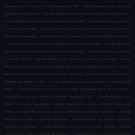
.
Mexicana con servicio a domicilio Buenavista 008
Comida Mexicana con servicio a
.
.
domicilio Buenavista 002
Comida Mexicana con servicio a domicilio Buenavista 061
.
Comida Mexicana con servicio a domicilio Buenavista 007
Comida Mexicana con servicio
.
a domicilio Buenavista
Comida Mexicana con servicio a domicilio Ampliación San Mateo
.
San Mateo Cuautepec
Comida Mexicana con servicio a domicilio Ampliación San Mateo
.
.
Comida Mexicana con servicio a domicilio México Parque San Mateo
Comida Mexicana
.
con servicio a domicilio México San Francisco Tenopalco
Comida Mexicana con servicio
.
.
a domicilio México
Comida Mexicana con servicio a domicilio Los Álamos
Comida
.
Mexicana con servicio a domicilio Tepotzotlán Parque Industrial Los Cedros
Comida
.
Mexicana con servicio a domicilio Tepotzotlán Texcacoa
Comida Mexicana con servicio a
.
domicilio Tepotzotlán Cedros
Comida Mexicana con servicio a domicilio Tepotzotlán El
.
.
Trebol
Comida Mexicana con servicio a domicilio Tepotzotlán Barrio De Tezccacoa
.
Comida Mexicana con servicio a domicilio Tepotzotlán 002
Comida Mexicana con
.
servicio a domicilio Tepotzotlán
Comida Mexicana con servicio a domicilio Colonia las
.
.
Brisas
Comida Mexicana con servicio a domicilio San Antonio Xahuento
Comida
.
Mexicana con servicio a domicilio San Pablo
Comida Mexicana con servicio a domicilio
.
.
Tultitlán La Chinampa
Comida Mexicana con servicio a domicilio Tultitlán
Comida
.
Mexicana con servicio a domicilio Mexcaltepec
Comida Mexicana con servicio a domicilio