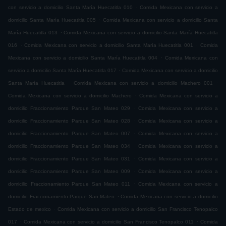
.
con servicio a domicilio Santa María Huecatitla 010
Comida Mexicana con servicio a
.
domicilio Santa María Huecatitla 005
Comida Mexicana con servicio a domicilio Santa
.
María Huecatitla 013
Comida Mexicana con servicio a domicilio Santa María Huecatitla
.
.
016
Comida Mexicana con servicio a domicilio Santa María Huecatitla 001
Comida
.
Mexicana con servicio a domicilio Santa María Huecatitla 004
Comida Mexicana con
.
servicio a domicilio Santa María Huecatitla 017
Comida Mexicana con servicio a domicilio
.
.
Santa María Huecatitla
Comida Mexicana con servicio a domicilio Machero 001
.
Comida Mexicana con servicio a domicilio Machero
Comida Mexicana con servicio a
.
domicilio Fraccionamiento Parque San Mateo 029
Comida Mexicana con servicio a
.
domicilio Fraccionamiento Parque San Mateo 028
Comida Mexicana con servicio a
.
domicilio Fraccionamiento Parque San Mateo 007
Comida Mexicana con servicio a
.
domicilio Fraccionamiento Parque San Mateo 034
Comida Mexicana con servicio a
.
domicilio Fraccionamiento Parque San Mateo 031
Comida Mexicana con servicio a
.
domicilio Fraccionamiento Parque San Mateo 009
Comida Mexicana con servicio a
.
domicilio Fraccionamiento Parque San Mateo 011
Comida Mexicana con servicio a
.
domicilio Fraccionamiento Parque San Mateo
Comida Mexicana con servicio a domicilio
.
Estado de mexico
Comida Mexicana con servicio a domicilio San Francisco Tenopalco
.
.
017
Comida Mexicana con servicio a domicilio San Francisco Tenopalco 011
Comida