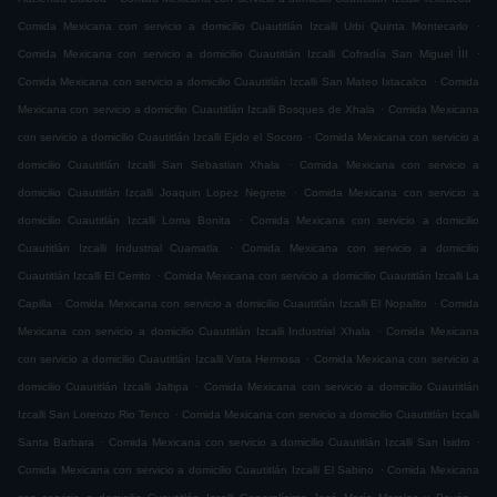
.
Comida Mexicana con servicio a domicilio Cuautitlán Izcalli Urbi Quinta Montecarlo
.
Comida Mexicana con servicio a domicilio Cuautitlán Izcalli Cofradía San Miguel ÌII
.
Comida Mexicana con servicio a domicilio Cuautitlán Izcalli San Mateo Ixtacalco
Comida
.
Mexicana con servicio a domicilio Cuautitlán Izcalli Bosques de Xhala
Comida Mexicana
.
con servicio a domicilio Cuautitlán Izcalli Ejido el Socoro
Comida Mexicana con servicio a
.
domicilio Cuautitlán Izcalli San Sebastian Xhala
Comida Mexicana con servicio a
.
domicilio Cuautitlán Izcalli Joaquin Lopez Negrete
Comida Mexicana con servicio a
.
domicilio Cuautitlán Izcalli Loma Bonita
Comida Mexicana con servicio a domicilio
.
Cuautitlán Izcalli Industrial Cuamatla
Comida Mexicana con servicio a domicilio
.
Cuautitlán Izcalli El Cerrito
Comida Mexicana con servicio a domicilio Cuautitlán Izcalli La
.
.
Capilla
Comida Mexicana con servicio a domicilio Cuautitlán Izcalli El Nopalito
Comida
.
Mexicana con servicio a domicilio Cuautitlán Izcalli Industrial Xhala
Comida Mexicana
.
con servicio a domicilio Cuautitlán Izcalli Vista Hermosa
Comida Mexicana con servicio a
.
domicilio Cuautitlán Izcalli Jaltipa
Comida Mexicana con servicio a domicilio Cuautitlán
.
Izcalli San Lorenzo Rio Tenco
Comida Mexicana con servicio a domicilio Cuautitlán Izcalli
.
.
Santa Barbara
Comida Mexicana con servicio a domicilio Cuautitlán Izcalli San Isidro
.
Comida Mexicana con servicio a domicilio Cuautitlán Izcalli El Sabino
Comida Mexicana
.