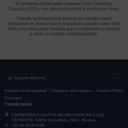
Sí, estamos localizados cerca en San Francisco
Coacalco 003 y nos deleitaría tomar tu pedido en línea.
Tómate tu tiempo para buscar en nuestro menú
interactivo en línea y hacer tu pedido cuando estés listo.
Sólo nos toma unos minutos para confirmarte tu pedido
y darte un tiempo individualizado.
.
.
Política de privacidad
Términos del servicio
Cookie Policy
Changes
Contáctanos
CARRETERA CUAUTITLAN MELCHOR KM 2.5 EL
TEJOCOTE, 54850 Cuautitlán, Méx., Mexico
+52 56 1616 8198