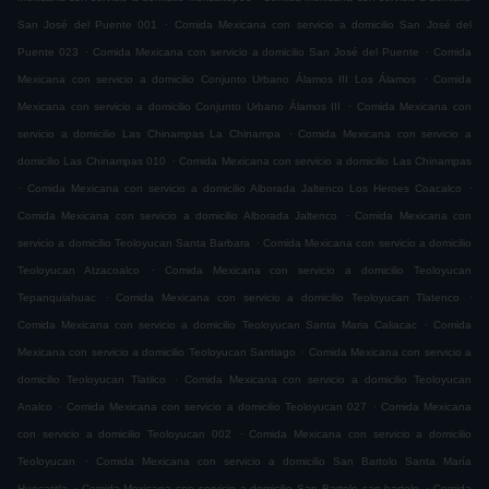
.
San José del Puente 001
Comida Mexicana con servicio a domicilio San José del
.
.
Puente 023
Comida Mexicana con servicio a domicilio San José del Puente
Comida
.
Mexicana con servicio a domicilio Conjunto Urbano Álamos III Los Álamos
Comida
.
Mexicana con servicio a domicilio Conjunto Urbano Álamos III
Comida Mexicana con
.
servicio a domicilio Las Chinampas La Chinampa
Comida Mexicana con servicio a
.
domicilio Las Chinampas 010
Comida Mexicana con servicio a domicilio Las Chinampas
.
.
Comida Mexicana con servicio a domicilio Alborada Jaltenco Los Heroes Coacalco
.
Comida Mexicana con servicio a domicilio Alborada Jaltenco
Comida Mexicana con
.
servicio a domicilio Teoloyucan Santa Barbara
Comida Mexicana con servicio a domicilio
.
Teoloyucan Atzacoalco
Comida Mexicana con servicio a domicilio Teoloyucan
.
.
Tepanquiahuac
Comida Mexicana con servicio a domicilio Teoloyucan Tlatenco
.
Comida Mexicana con servicio a domicilio Teoloyucan Santa Maria Caliacac
Comida
.
Mexicana con servicio a domicilio Teoloyucan Santiago
Comida Mexicana con servicio a
.
domicilio Teoloyucan Tlatilco
Comida Mexicana con servicio a domicilio Teoloyucan
.
.
Analco
Comida Mexicana con servicio a domicilio Teoloyucan 027
Comida Mexicana
.
con servicio a domicilio Teoloyucan 002
Comida Mexicana con servicio a domicilio
.
Teoloyucan
Comida Mexicana con servicio a domicilio San Bartolo Santa María
.
.
Huecatitla
Comida Mexicana con servicio a domicilio San Bartolo san bartolo
Comida