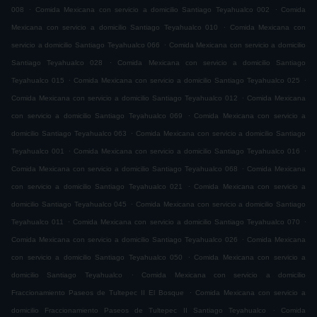
.
.
008
Comida Mexicana con servicio a domicilio Santiago Teyahualco 002
Comida
.
Mexicana con servicio a domicilio Santiago Teyahualco 010
Comida Mexicana con
.
servicio a domicilio Santiago Teyahualco 066
Comida Mexicana con servicio a domicilio
.
Santiago Teyahualco 028
Comida Mexicana con servicio a domicilio Santiago
.
.
Teyahualco 015
Comida Mexicana con servicio a domicilio Santiago Teyahualco 025
.
Comida Mexicana con servicio a domicilio Santiago Teyahualco 012
Comida Mexicana
.
con servicio a domicilio Santiago Teyahualco 069
Comida Mexicana con servicio a
.
domicilio Santiago Teyahualco 063
Comida Mexicana con servicio a domicilio Santiago
.
.
Teyahualco 001
Comida Mexicana con servicio a domicilio Santiago Teyahualco 016
.
Comida Mexicana con servicio a domicilio Santiago Teyahualco 068
Comida Mexicana
.
con servicio a domicilio Santiago Teyahualco 021
Comida Mexicana con servicio a
.
domicilio Santiago Teyahualco 045
Comida Mexicana con servicio a domicilio Santiago
.
.
Teyahualco 011
Comida Mexicana con servicio a domicilio Santiago Teyahualco 070
.
Comida Mexicana con servicio a domicilio Santiago Teyahualco 026
Comida Mexicana
.
con servicio a domicilio Santiago Teyahualco 050
Comida Mexicana con servicio a
.
domicilio Santiago Teyahualco
Comida Mexicana con servicio a domicilio
.
Fraccionamiento Paseos de Tultepec II El Bosque
Comida Mexicana con servicio a
.
domicilio Fraccionamiento Paseos de Tultepec II Santiago Teyahualco
Comida