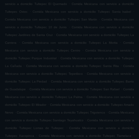
.
servicio a domicilio Tultepec El Quemado
Comida Mexicana con servicio a domicilio
.
.
Tultepec Oxtoc
Comida Mexicana con servicio a domicilio Tultepec Santa Isabel
.
Comida Mexicana con servicio a domicilio Tultepec San Martin
Comida Mexicana con
.
servicio a domicilio Tultepec 10 de Junio
Comida Mexicana con servicio a domicilio
.
Tultepec Jardines de Santa Cruz
Comida Mexicana con servicio a domicilio Tultepec La
.
.
Cantera
Comida Mexicana con servicio a domicilio Tultepec La Morita
Comida
.
Mexicana con servicio a domicilio Tultepec Centro
Comida Mexicana con servicio a
.
domicilio Tultepec Parque Industrial
Comida Mexicana con servicio a domicilio Tultepec
.
.
La Cañada
Comida Mexicana con servicio a domicilio Tultepec Santa Rita
Comida
.
Mexicana con servicio a domicilio Tultepec Tepetlixco
Comida Mexicana con servicio a
.
domicilio Tultepec La Piedad
Comida Mexicana con servicio a domicilio Tultepec Barrio
.
.
de Guadalupe
Comida Mexicana con servicio a domicilio Tultepec San Rafael
Comida
.
Mexicana con servicio a domicilio Tultepec La Palma
Comida Mexicana con servicio a
.
domicilio Tultepec El Mirador
Comida Mexicana con servicio a domicilio Tultepec Amado
.
.
Nervo
Comida Mexicana con servicio a domicilio Tultepec Trigotenco
Comida Mexicana
.
con servicio a domicilio Tultepec Santiago Teyahualco
Comida Mexicana con servicio a
.
domicilio Tultepec Lomas de Tultepec
Comida Mexicana con servicio a domicilio
.
.
Tultepec Xacopinca
Comida Mexicana con servicio a domicilio Tultepec Tlamelaca