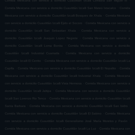
Comida Mexicana con servicio a domicilio Cuautitlán Izcalli Cofradía San Miguel ÌII
.
Comida Mexicana con servicio a domicilio Cuautitlán Izcalli San Mateo Ixtacalco
Comida
.
Mexicana con servicio a domicilio Cuautitlán Izcalli Bosques de Xhala
Comida Mexicana
.
con servicio a domicilio Cuautitlán Izcalli Ejido el Socoro
Comida Mexicana con servicio a
.
domicilio Cuautitlán Izcalli San Sebastian Xhala
Comida Mexicana con servicio a
.
domicilio Cuautitlán Izcalli Joaquin Lopez Negrete
Comida Mexicana con servicio a
.
domicilio Cuautitlán Izcalli Loma Bonita
Comida Mexicana con servicio a domicilio
.
Cuautitlán Izcalli Industrial Cuamatla
Comida Mexicana con servicio a domicilio
.
Cuautitlán Izcalli El Cerrito
Comida Mexicana con servicio a domicilio Cuautitlán Izcalli La
.
.
Capilla
Comida Mexicana con servicio a domicilio Cuautitlán Izcalli El Nopalito
Comida
.
Mexicana con servicio a domicilio Cuautitlán Izcalli Industrial Xhala
Comida Mexicana
.
con servicio a domicilio Cuautitlán Izcalli Vista Hermosa
Comida Mexicana con servicio a
.
domicilio Cuautitlán Izcalli Jaltipa
Comida Mexicana con servicio a domicilio Cuautitlán
.
Izcalli San Lorenzo Rio Tenco
Comida Mexicana con servicio a domicilio Cuautitlán Izcalli
.
.
Santa Barbara
Comida Mexicana con servicio a domicilio Cuautitlán Izcalli San Isidro
.
Comida Mexicana con servicio a domicilio Cuautitlán Izcalli El Sabino
Comida Mexicana
.
con servicio a domicilio Cuautitlán Izcalli Generalísimo José María Morelos y Pavón
.
Comida Mexicana con servicio a domicilio Cuautitlán Izcalli La Luz
Comida Mexicana con