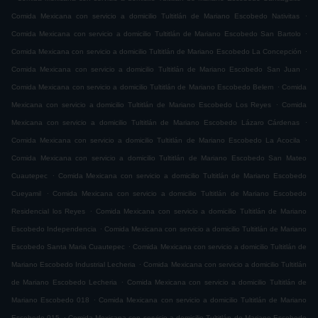
.
Comida Mexicana con servicio a domicilio Tultitlán de Mariano Escobedo Nativitas
.
Comida Mexicana con servicio a domicilio Tultitlán de Mariano Escobedo San Bartolo
.
Comida Mexicana con servicio a domicilio Tultitlán de Mariano Escobedo La Concepción
.
Comida Mexicana con servicio a domicilio Tultitlán de Mariano Escobedo San Juan
.
Comida Mexicana con servicio a domicilio Tultitlán de Mariano Escobedo Belem
Comida
.
Mexicana con servicio a domicilio Tultitlán de Mariano Escobedo Los Reyes
Comida
.
Mexicana con servicio a domicilio Tultitlán de Mariano Escobedo Lázaro Cárdenas
.
Comida Mexicana con servicio a domicilio Tultitlán de Mariano Escobedo La Acocila
Comida Mexicana con servicio a domicilio Tultitlán de Mariano Escobedo San Mateo
.
Cuautepec
Comida Mexicana con servicio a domicilio Tultitlán de Mariano Escobedo
.
Cueyamil
Comida Mexicana con servicio a domicilio Tultitlán de Mariano Escobedo
.
Residencial los Reyes
Comida Mexicana con servicio a domicilio Tultitlán de Mariano
.
Escobedo Independencia
Comida Mexicana con servicio a domicilio Tultitlán de Mariano
.
Escobedo Santa Maria Cuautepec
Comida Mexicana con servicio a domicilio Tultitlán de
.
Mariano Escobedo Industrial Lecheria
Comida Mexicana con servicio a domicilio Tultitlán
.
de Mariano Escobedo Lecheria
Comida Mexicana con servicio a domicilio Tultitlán de
.
Mariano Escobedo 018
Comida Mexicana con servicio a domicilio Tultitlán de Mariano
.
Escobedo 015
Comida Mexicana con servicio a domicilio Tultitlán de Mariano Escobedo