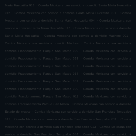
.
María Huecatitla 013
Comida Mexicana con servicio a domicilio Santa María Huecatitla
.
.
016
Comida Mexicana con servicio a domicilio Santa María Huecatitla 001
Comida
.
Mexicana con servicio a domicilio Santa María Huecatitla 004
Comida Mexicana con
.
servicio a domicilio Santa María Huecatitla 017
Comida Mexicana con servicio a domicilio
.
.
Santa María Huecatitla
Comida Mexicana con servicio a domicilio Machero 001
.
Comida Mexicana con servicio a domicilio Machero
Comida Mexicana con servicio a
.
domicilio Fraccionamiento Parque San Mateo 029
Comida Mexicana con servicio a
.
domicilio Fraccionamiento Parque San Mateo 028
Comida Mexicana con servicio a
.
domicilio Fraccionamiento Parque San Mateo 007
Comida Mexicana con servicio a
.
domicilio Fraccionamiento Parque San Mateo 034
Comida Mexicana con servicio a
.
domicilio Fraccionamiento Parque San Mateo 031
Comida Mexicana con servicio a
.
domicilio Fraccionamiento Parque San Mateo 009
Comida Mexicana con servicio a
.
domicilio Fraccionamiento Parque San Mateo 011
Comida Mexicana con servicio a
.
domicilio Fraccionamiento Parque San Mateo
Comida Mexicana con servicio a domicilio
.
Estado de mexico
Comida Mexicana con servicio a domicilio San Francisco Tenopalco
.
.
017
Comida Mexicana con servicio a domicilio San Francisco Tenopalco 011
Comida
.
Mexicana con servicio a domicilio San Francisco Tenopalco 013
Comida Mexicana con
.
servicio a domicilio San Francisco Tenopalco 044
Comida Mexicana con servicio a