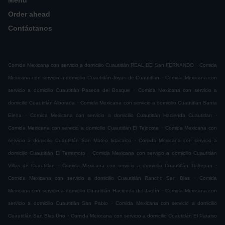
Menú
Order ahead
Contáctanos
.
Comida Mexicana con servicio a domicilio Cuautitlán REAL DE San FERNANDO
Comida
.
Mexicana con servicio a domicilio Cuautitlán Joyas de Cuautitlan
Comida Mexicana con
.
servicio a domicilio Cuautitlán Paseos del Bosque
Comida Mexicana con servicio a
.
domicilio Cuautitlán Alborada
Comida Mexicana con servicio a domicilio Cuautitlán Santa
.
.
Elena
Comida Mexicana con servicio a domicilio Cuautitlán Hacienda Cuautitlan
.
Comida Mexicana con servicio a domicilio Cuautitlán El Tejocote
Comida Mexicana con
.
servicio a domicilio Cuautitlán San Mateo Ixtacalco
Comida Mexicana con servicio a
.
domicilio Cuautitlán El Terremoto
Comida Mexicana con servicio a domicilio Cuautitlán
.
.
Villas de Cuautitlan
Comida Mexicana con servicio a domicilio Cuautitlán Tlaltepan
.
Comida Mexicana con servicio a domicilio Cuautitlán Rancho San Blas
Comida
.
Mexicana con servicio a domicilio Cuautitlán Hacienda del Jardín
Comida Mexicana con
.
servicio a domicilio Cuautitlán San Pablo
Comida Mexicana con servicio a domicilio
.
Cuautitlán San Blas Uno
Comida Mexicana con servicio a domicilio Cuautitlán El Paraiso