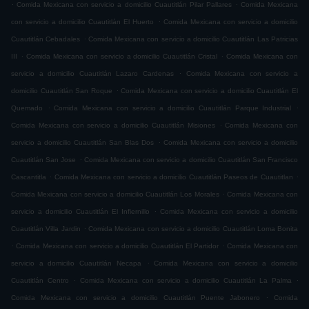
.
.
Comida Mexicana con servicio a domicilio Cuautitlán Pilar Pallares
Comida Mexicana
.
con servicio a domicilio Cuautitlán El Huerto
Comida Mexicana con servicio a domicilio
.
Cuautitlán Cebadales
Comida Mexicana con servicio a domicilio Cuautitlán Las Patricias
.
.
III
Comida Mexicana con servicio a domicilio Cuautitlán Cristal
Comida Mexicana con
.
servicio a domicilio Cuautitlán Lazaro Cardenas
Comida Mexicana con servicio a
.
domicilio Cuautitlán San Roque
Comida Mexicana con servicio a domicilio Cuautitlán El
.
.
Quemado
Comida Mexicana con servicio a domicilio Cuautitlán Parque Industrial
.
Comida Mexicana con servicio a domicilio Cuautitlán Misiones
Comida Mexicana con
.
servicio a domicilio Cuautitlán San Blas Dos
Comida Mexicana con servicio a domicilio
.
Cuautitlán San Jose
Comida Mexicana con servicio a domicilio Cuautitlán San Francisco
.
.
Cascantitla
Comida Mexicana con servicio a domicilio Cuautitlán Paseos de Cuautitlan
.
Comida Mexicana con servicio a domicilio Cuautitlán Los Morales
Comida Mexicana con
.
servicio a domicilio Cuautitlán El Infiernillo
Comida Mexicana con servicio a domicilio
.
Cuautitlán Villa Jardin
Comida Mexicana con servicio a domicilio Cuautitlán Loma Bonita
.
.
Comida Mexicana con servicio a domicilio Cuautitlán El Partidor
Comida Mexicana con
.
servicio a domicilio Cuautitlán Necapa
Comida Mexicana con servicio a domicilio
.
.
Cuautitlán Centro
Comida Mexicana con servicio a domicilio Cuautitlán La Palma
.
Comida Mexicana con servicio a domicilio Cuautitlán Puente Jabonero
Comida