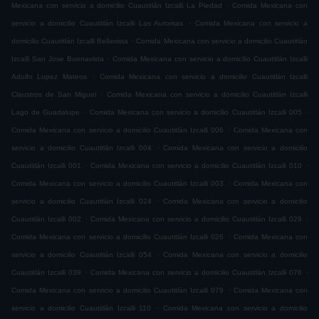
.
Mexicana con servicio a domicilio Cuautitlán Izcalli La Piedad
Comida Mexicana con
.
servicio a domicilio Cuautitlán Izcalli Las Auroritas
Comida Mexicana con servicio a
.
domicilio Cuautitlán Izcalli Bellavista
Comida Mexicana con servicio a domicilio Cuautitlán
.
Izcalli San Jose Buenavista
Comida Mexicana con servicio a domicilio Cuautitlán Izcalli
.
Adolfo Lopez Mateos
Comida Mexicana con servicio a domicilio Cuautitlán Izcalli
.
Claustros de San Miguel
Comida Mexicana con servicio a domicilio Cuautitlán Izcalli
.
.
Lago de Guadalupe
Comida Mexicana con servicio a domicilio Cuautitlán Izcalli 005
.
Comida Mexicana con servicio a domicilio Cuautitlán Izcalli 006
Comida Mexicana con
.
servicio a domicilio Cuautitlán Izcalli 004
Comida Mexicana con servicio a domicilio
.
.
Cuautitlán Izcalli 001
Comida Mexicana con servicio a domicilio Cuautitlán Izcalli 010
.
Comida Mexicana con servicio a domicilio Cuautitlán Izcalli 003
Comida Mexicana con
.
servicio a domicilio Cuautitlán Izcalli 024
Comida Mexicana con servicio a domicilio
.
.
Cuautitlán Izcalli 002
Comida Mexicana con servicio a domicilio Cuautitlán Izcalli 029
.
Comida Mexicana con servicio a domicilio Cuautitlán Izcalli 026
Comida Mexicana con
.
servicio a domicilio Cuautitlán Izcalli 054
Comida Mexicana con servicio a domicilio
.
.
Cuautitlán Izcalli 039
Comida Mexicana con servicio a domicilio Cuautitlán Izcalli 076
.
Comida Mexicana con servicio a domicilio Cuautitlán Izcalli 079
Comida Mexicana con
.
servicio a domicilio Cuautitlán Izcalli 110
Comida Mexicana con servicio a domicilio