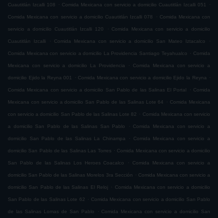
.
.
Cuautitlán Izcalli 108
Comida Mexicana con servicio a domicilio Cuautitlán Izcalli 051
.
Comida Mexicana con servicio a domicilio Cuautitlán Izcalli 078
Comida Mexicana con
.
servicio a domicilio Cuautitlán Izcalli 120
Comida Mexicana con servicio a domicilio
.
.
Cuautitlán Izcalli
Comida Mexicana con servicio a domicilio San Mateo Iztacalco
.
Comida Mexicana con servicio a domicilio La Providencia Santiago Teyahualco
Comida
.
Mexicana con servicio a domicilio La Providencia
Comida Mexicana con servicio a
.
.
domicilio Ejido la Reyna 001
Comida Mexicana con servicio a domicilio Ejido la Reyna
.
Comida Mexicana con servicio a domicilio San Pablo de las Salinas El Portal
Comida
.
Mexicana con servicio a domicilio San Pablo de las Salinas Lote 64
Comida Mexicana
.
con servicio a domicilio San Pablo de las Salinas Lote 82
Comida Mexicana con servicio
.
a domicilio San Pablo de las Salinas San Pablo
Comida Mexicana con servicio a
.
domicilio San Pablo de las Salinas La Chinampa
Comida Mexicana con servicio a
.
domicilio San Pablo de las Salinas Las Torres
Comida Mexicana con servicio a domicilio
.
San Pablo de las Salinas Los Heroes Coacalco
Comida Mexicana con servicio a
.
domicilio San Pablo de las Salinas Morelos 3ra Sección
Comida Mexicana con servicio a
.
domicilio San Pablo de las Salinas El Reloj
Comida Mexicana con servicio a domicilio
.
San Pablo de las Salinas Lote 62
Comida Mexicana con servicio a domicilio San Pablo
.
de las Salinas Lomas de San Pablo
Comida Mexicana con servicio a domicilio San