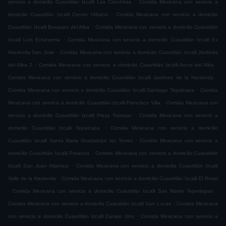
.
servicio a domicilio Cuautitlán Izcalli Las Conchitas
Comida Mexicana con servicio a
.
domicilio Cuautitlán Izcalli Centro Urbano
Comida Mexicana con servicio a domicilio
.
Cuautitlán Izcalli Bosques del Alba
Comida Mexicana con servicio a domicilio Cuautitlán
.
Izcalli Luis Echeverria
Comida Mexicana con servicio a domicilio Cuautitlán Izcalli Ex
.
Hacienda San Jose
Comida Mexicana con servicio a domicilio Cuautitlán Izcalli Jardines
.
.
del Alba 2
Comida Mexicana con servicio a domicilio Cuautitlán Izcalli Arcos del Alba
.
Comida Mexicana con servicio a domicilio Cuautitlán Izcalli Jardines de la Hacienda
.
Comida Mexicana con servicio a domicilio Cuautitlán Izcalli Santiago Tepalcapa
Comida
.
Mexicana con servicio a domicilio Cuautitlán Izcalli Francisco Villa
Comida Mexicana con
.
servicio a domicilio Cuautitlán Izcalli Plaza Tepeyac
Comida Mexicana con servicio a
.
domicilio Cuautitlán Izcalli Tepalcapa
Comida Mexicana con servicio a domicilio
.
Cuautitlán Izcalli Santa Maria Guadalupe las Torres
Comida Mexicana con servicio a
.
domicilio Cuautitlán Izcalli Privanza
Comida Mexicana con servicio a domicilio Cuautitlán
.
Izcalli San Juan Atlamica
Comida Mexicana con servicio a domicilio Cuautitlán Izcalli
.
Valle de la Hacienda
Comida Mexicana con servicio a domicilio Cuautitlán Izcalli El Rosal
.
.
Comida Mexicana con servicio a domicilio Cuautitlán Izcalli San Martin Tepetlixpan
.
Comida Mexicana con servicio a domicilio Cuautitlán Izcalli San Lucas
Comida Mexicana
.
con servicio a domicilio Cuautitlán Izcalli Campo Uno
Comida Mexicana con servicio a