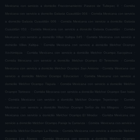
.
Mexicana con servicio a domicilio Fraccionamiento Paseos de Tultepec II
Comida
.
Mexicana con servicio a domicilio Galaxia Cuautitlán 004
Comida Mexicana con servicio
.
a domicilio Galaxia Cuautitlán 006
Comida Mexicana con servicio a domicilio Galaxia
.
.
Cuautitlán 053
Comida Mexicana con servicio a domicilio Galaxia Cuautitlán
Comida
.
Mexicana con servicio a domicilio Villas Xaltipa 045
Comida Mexicana con servicio a
.
domicilio Villas Xaltipa
Comida Mexicana con servicio a domicilio Melchor Ocampo
.
.
Xochimiquia
Comida Mexicana con servicio a domicilio Melchor Ocampo Xacopinca
.
Comida Mexicana con servicio a domicilio Melchor Ocampo El Terremoto
Comida
.
Mexicana con servicio a domicilio Melchor Ocampo San Antonio
Comida Mexicana con
.
servicio a domicilio Melchor Ocampo Educacion
Comida Mexicana con servicio a
.
domicilio Melchor Ocampo Tlapala
Comida Mexicana con servicio a domicilio Melchor
.
Ocampo Torresco
Comida Mexicana con servicio a domicilio Melchor Ocampo San Isidro
.
.
Comida Mexicana con servicio a domicilio Melchor Ocampo Tepetongo
Comida
.
Mexicana con servicio a domicilio Melchor Ocampo Señor de los Milagros
Comida
.
Mexicana con servicio a domicilio Melchor Ocampo El Mirador
Comida Mexicana con
.
servicio a domicilio Melchor Ocampo Paraje la Carranza
Comida Mexicana con servicio a
.
domicilio Melchor Ocampo La Florida
Comida Mexicana con servicio a domicilio Melchor
.
Ocampo Los Álamos
Comida Mexicana con servicio a domicilio Melchor Ocampo