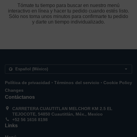
Tómate tu tiempo para buscar en nuestro menú
interactivo en línea y hacer tu pedido cuando estés listo.
Sólo nos toma unos minutos para confirmarte tu pedido
y darte un tiempo individualizado.
.
.
Política de privacidad
Términos del servicio
Cookie Policy
Changes
Contáctanos
CARRETERA CUAUTITLAN MELCHOR KM 2.5 EL
TEJOCOTE, 54850 Cuautitlán, Méx., Mexico
+52 56 1616 8198
Links