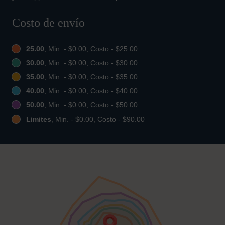
Costo de envío
25.00
, Min. - $0.00, Costo - $25.00
30.00
, Min. - $0.00, Costo - $30.00
35.00
, Min. - $0.00, Costo - $35.00
40.00
, Min. - $0.00, Costo - $40.00
50.00
, Min. - $0.00, Costo - $50.00
Limites
, Min. - $0.00, Costo - $90.00