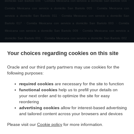
domicilio San Bartolo 006
Comida Mexicana con servicio a domicilio San Bartolo 004
.
Comida Mexicana con servicio a domicilio San Bartolo 005
Comida Mexicana con
.
servicio a domicilio San Bartolo 011
Comida Mexicana con servicio a domicilio San
.
.
Bartolo 017
Comida Mexicana con servicio a domicilio San Bartolo 003
Comida
.
Mexicana con servicio a domicilio San Bartolo 009
Comida Mexicana con servicio a
.
.
domicilio San Bartolo 001
Comida Mexicana con servicio a domicilio San Bartolo 002
.
Comida Mexicana con servicio a domicilio San Bartolo 013
Comida Mexicana con
Your choices regarding cookies on this site
.
servicio a domicilio San Bartolo
Comida Mexicana con servicio a domicilio Los Álamos II
.
.
Comida Mexicana con servicio a domicilio Ejido Tultepec
Comida Mexicana con servicio
Oracle and our third party partners may use cookies for the
.
a domicilio La Rinconada San Antonio Xahuento
Comida Mexicana con servicio a
following purposes:
.
.
domicilio La Rinconada 006
Comida Mexicana con servicio a domicilio La Rinconada
.
required cookies
are necessary for the site to function
Comida Mexicana con servicio a domicilio Ejido de Santa Bárbara 002
Comida Mexicana
functional cookies
help us to prefill your details on
.
con servicio a domicilio Ejido de Santa Bárbara 006
Comida Mexicana con servicio a
your next order and to optimize the site for easy
.
domicilio Ejido de Santa Bárbara
Comida Mexicana con servicio a domicilio Colonia
reordering
.
.
Venecia
Comida Mexicana con servicio a domicilio Villa María
Comida Mexicana con
advertising cookies
allow for interest-based advertising
.
and tailored content across your browsers and devices
servicio a domicilio Barrio Tlatenco 004
Comida Mexicana con servicio a domicilio Barrio
.
.
Tlatenco
Servicio a domicilio de comida Comida Rápida
Servicio a domicilio de comida
Please visit our
Cookie policy
for more information.
.
.
Pizza
Servicio a domicilio de comida Café
Servicio a domicilio de comida Hamburguesa