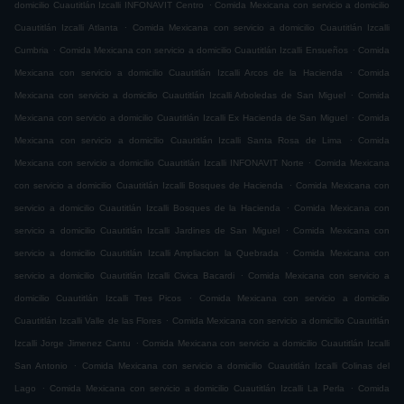
.
domicilio Cuautitlán Izcalli INFONAVIT Centro
Comida Mexicana con servicio a domicilio
.
Cuautitlán Izcalli Atlanta
Comida Mexicana con servicio a domicilio Cuautitlán Izcalli
.
.
Cumbria
Comida Mexicana con servicio a domicilio Cuautitlán Izcalli Ensueños
Comida
.
Mexicana con servicio a domicilio Cuautitlán Izcalli Arcos de la Hacienda
Comida
.
Mexicana con servicio a domicilio Cuautitlán Izcalli Arboledas de San Miguel
Comida
.
Mexicana con servicio a domicilio Cuautitlán Izcalli Ex Hacienda de San Miguel
Comida
.
Mexicana con servicio a domicilio Cuautitlán Izcalli Santa Rosa de Lima
Comida
.
Mexicana con servicio a domicilio Cuautitlán Izcalli INFONAVIT Norte
Comida Mexicana
.
con servicio a domicilio Cuautitlán Izcalli Bosques de Hacienda
Comida Mexicana con
.
servicio a domicilio Cuautitlán Izcalli Bosques de la Hacienda
Comida Mexicana con
.
servicio a domicilio Cuautitlán Izcalli Jardines de San Miguel
Comida Mexicana con
.
servicio a domicilio Cuautitlán Izcalli Ampliacion la Quebrada
Comida Mexicana con
.
servicio a domicilio Cuautitlán Izcalli Civica Bacardi
Comida Mexicana con servicio a
.
domicilio Cuautitlán Izcalli Tres Picos
Comida Mexicana con servicio a domicilio
.
Cuautitlán Izcalli Valle de las Flores
Comida Mexicana con servicio a domicilio Cuautitlán
.
Izcalli Jorge Jimenez Cantu
Comida Mexicana con servicio a domicilio Cuautitlán Izcalli
.
San Antonio
Comida Mexicana con servicio a domicilio Cuautitlán Izcalli Colinas del
.
.
Lago
Comida Mexicana con servicio a domicilio Cuautitlán Izcalli La Perla
Comida