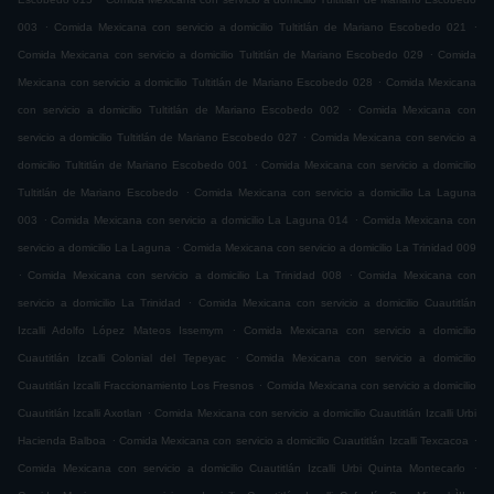
.
.
003
Comida Mexicana con servicio a domicilio Tultitlán de Mariano Escobedo 021
.
Comida Mexicana con servicio a domicilio Tultitlán de Mariano Escobedo 029
Comida
.
Mexicana con servicio a domicilio Tultitlán de Mariano Escobedo 028
Comida Mexicana
.
con servicio a domicilio Tultitlán de Mariano Escobedo 002
Comida Mexicana con
.
servicio a domicilio Tultitlán de Mariano Escobedo 027
Comida Mexicana con servicio a
.
domicilio Tultitlán de Mariano Escobedo 001
Comida Mexicana con servicio a domicilio
.
Tultitlán de Mariano Escobedo
Comida Mexicana con servicio a domicilio La Laguna
.
.
003
Comida Mexicana con servicio a domicilio La Laguna 014
Comida Mexicana con
.
servicio a domicilio La Laguna
Comida Mexicana con servicio a domicilio La Trinidad 009
.
.
Comida Mexicana con servicio a domicilio La Trinidad 008
Comida Mexicana con
.
servicio a domicilio La Trinidad
Comida Mexicana con servicio a domicilio Cuautitlán
.
Izcalli Adolfo López Mateos Issemym
Comida Mexicana con servicio a domicilio
.
Cuautitlán Izcalli Colonial del Tepeyac
Comida Mexicana con servicio a domicilio
.
Cuautitlán Izcalli Fraccionamiento Los Fresnos
Comida Mexicana con servicio a domicilio
.
Cuautitlán Izcalli Axotlan
Comida Mexicana con servicio a domicilio Cuautitlán Izcalli Urbi
.
.
Hacienda Balboa
Comida Mexicana con servicio a domicilio Cuautitlán Izcalli Texcacoa
.
Comida Mexicana con servicio a domicilio Cuautitlán Izcalli Urbi Quinta Montecarlo
.