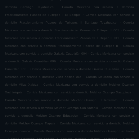
.
domicilio Santiago Teyahualco
Comida Mexicana con servicio a domicilio
.
Fraccionamiento Paseos de Tultepec II El Bosque
Comida Mexicana con servicio a
.
domicilio Fraccionamiento Paseos de Tultepec II Santiago Teyahualco
Comida
.
Mexicana con servicio a domicilio Fraccionamiento Paseos de Tultepec II 001
Comida
.
Mexicana con servicio a domicilio Fraccionamiento Paseos de Tultepec II 011
Comida
.
Mexicana con servicio a domicilio Fraccionamiento Paseos de Tultepec II
Comida
.
Mexicana con servicio a domicilio Galaxia Cuautitlán 004
Comida Mexicana con servicio
.
a domicilio Galaxia Cuautitlán 006
Comida Mexicana con servicio a domicilio Galaxia
.
.
Cuautitlán 053
Comida Mexicana con servicio a domicilio Galaxia Cuautitlán
Comida
.
Mexicana con servicio a domicilio Villas Xaltipa 045
Comida Mexicana con servicio a
.
domicilio Villas Xaltipa
Comida Mexicana con servicio a domicilio Melchor Ocampo
.
.
Xochimiquia
Comida Mexicana con servicio a domicilio Melchor Ocampo Xacopinca
.
Comida Mexicana con servicio a domicilio Melchor Ocampo El Terremoto
Comida
.
Mexicana con servicio a domicilio Melchor Ocampo San Antonio
Comida Mexicana con
.
servicio a domicilio Melchor Ocampo Educacion
Comida Mexicana con servicio a
.
domicilio Melchor Ocampo Tlapala
Comida Mexicana con servicio a domicilio Melchor
.
Ocampo Torresco
Comida Mexicana con servicio a domicilio Melchor Ocampo San Isidro
.
.
Comida Mexicana con servicio a domicilio Melchor Ocampo Tepetongo
Comida