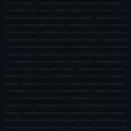
.
.
Villas de Cuautitlan
Comida Mexicana con servicio a domicilio Cuautitlán Tlaltepan
.
Comida Mexicana con servicio a domicilio Cuautitlán Rancho San Blas
Comida
.
Mexicana con servicio a domicilio Cuautitlán Hacienda del Jardín
Comida Mexicana con
.
servicio a domicilio Cuautitlán San Pablo
Comida Mexicana con servicio a domicilio
.
Cuautitlán San Blas Uno
Comida Mexicana con servicio a domicilio Cuautitlán El Paraiso
.
.
Comida Mexicana con servicio a domicilio Cuautitlán Pilar Pallares
Comida Mexicana
.
con servicio a domicilio Cuautitlán El Huerto
Comida Mexicana con servicio a domicilio
.
Cuautitlán Cebadales
Comida Mexicana con servicio a domicilio Cuautitlán Las Patricias
.
.
III
Comida Mexicana con servicio a domicilio Cuautitlán Cristal
Comida Mexicana con
.
servicio a domicilio Cuautitlán Lazaro Cardenas
Comida Mexicana con servicio a
.
domicilio Cuautitlán San Roque
Comida Mexicana con servicio a domicilio Cuautitlán El
.
.
Quemado
Comida Mexicana con servicio a domicilio Cuautitlán Parque Industrial
.
Comida Mexicana con servicio a domicilio Cuautitlán Misiones
Comida Mexicana con
.
servicio a domicilio Cuautitlán San Blas Dos
Comida Mexicana con servicio a domicilio
.
Cuautitlán San Jose
Comida Mexicana con servicio a domicilio Cuautitlán San Francisco
.
.
Cascantitla
Comida Mexicana con servicio a domicilio Cuautitlán Paseos de Cuautitlan
.
Comida Mexicana con servicio a domicilio Cuautitlán Los Morales
Comida Mexicana con
.
servicio a domicilio Cuautitlán El Infiernillo
Comida Mexicana con servicio a domicilio