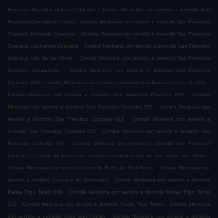
.
Francisco Coacalco Colonial Coacalco
Comida Mexicana con servicio a domicilio San
.
Francisco Coacalco El Laurel
Comida Mexicana con servicio a domicilio San Francisco
.
Coacalco Hacienda Coacalco
Comida Mexicana con servicio a domicilio San Francisco
.
Coacalco Los Heroes Coacalco
Comida Mexicana con servicio a domicilio San Francisco
.
Coacalco Villa de las Flores
Comida Mexicana con servicio a domicilio San Francisco
.
Coacalco Zacuauhtitla
Comida Mexicana con servicio a domicilio San Francisco
.
.
Coacalco 004
Comida Mexicana con servicio a domicilio San Francisco Coacalco 001
.
Comida Mexicana con servicio a domicilio San Francisco Coacalco 029
Comida
.
Mexicana con servicio a domicilio San Francisco Coacalco 065
Comida Mexicana con
.
servicio a domicilio San Francisco Coacalco 010
Comida Mexicana con servicio a
.
domicilio San Francisco Coacalco 003
Comida Mexicana con servicio a domicilio San
.
Francisco Coacalco 073
Comida Mexicana con servicio a domicilio San Francisco
.
.
Coacalco
Comida Mexicana con servicio a domicilio Barrio de San Martín San Martin
.
Comida Mexicana con servicio a domicilio Barrio de San Martín
Comida Mexicana con
.
servicio a domicilio Coacalco de Berriozabal
Comida Mexicana con servicio a domicilio
.
Paraje Trigo Tenco 009
Comida Mexicana con servicio a domicilio Paraje Trigo Tenco
.
.
010
Comida Mexicana con servicio a domicilio Paraje Trigo Tenco
Comida Mexicana
.
con servicio a domicilio Ejido San Pablito
Comida Mexicana con servicio a domicilio