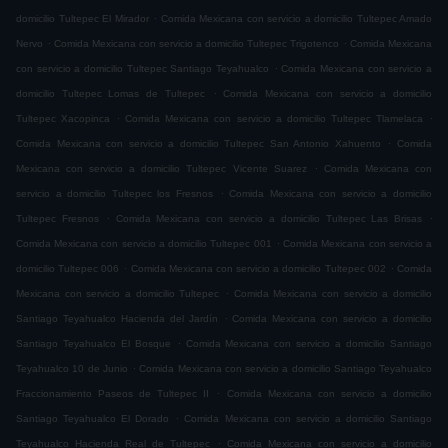
.
domicilio Tultepec El Mirador
Comida Mexicana con servicio a domicilio Tultepec Amado
.
.
Nervo
Comida Mexicana con servicio a domicilio Tultepec Trigotenco
Comida Mexicana
.
con servicio a domicilio Tultepec Santiago Teyahualco
Comida Mexicana con servicio a
.
domicilio Tultepec Lomas de Tultepec
Comida Mexicana con servicio a domicilio
.
.
Tultepec Xacopinca
Comida Mexicana con servicio a domicilio Tultepec Tlamelaca
.
Comida Mexicana con servicio a domicilio Tultepec San Antonio Xahuento
Comida
.
Mexicana con servicio a domicilio Tultepec Vicente Suarez
Comida Mexicana con
.
servicio a domicilio Tultepec los Fresnos
Comida Mexicana con servicio a domicilio
.
.
Tultepec Fresnos
Comida Mexicana con servicio a domicilio Tultepec Las Brisas
.
Comida Mexicana con servicio a domicilio Tultepec 001
Comida Mexicana con servicio a
.
.
domicilio Tultepec 006
Comida Mexicana con servicio a domicilio Tultepec 002
Comida
.
Mexicana con servicio a domicilio Tultepec
Comida Mexicana con servicio a domicilio
.
Santiago Teyahualco Hacienda del Jardín
Comida Mexicana con servicio a domicilio
.
Santiago Teyahualco El Bosque
Comida Mexicana con servicio a domicilio Santiago
.
Teyahualco 10 de Junio
Comida Mexicana con servicio a domicilio Santiago Teyahualco
.
Fraccionamiento Paseos de Tultepec II
Comida Mexicana con servicio a domicilio
.
Santiago Teyahualco El Dorado
Comida Mexicana con servicio a domicilio Santiago
.
Teyahualco Hacienda Real de Tultepec
Comida Mexicana con servicio a domicilio