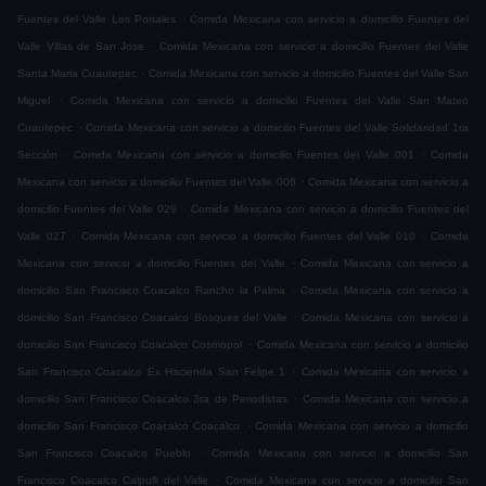
.
Fuentes del Valle Los Portales
Comida Mexicana con servicio a domicilio Fuentes del
.
Valle Villas de San Jose
Comida Mexicana con servicio a domicilio Fuentes del Valle
.
Santa Maria Cuautepec
Comida Mexicana con servicio a domicilio Fuentes del Valle San
.
Miguel
Comida Mexicana con servicio a domicilio Fuentes del Valle San Mateo
.
Cuautepec
Comida Mexicana con servicio a domicilio Fuentes del Valle Solidaridad 1ra
.
.
Sección
Comida Mexicana con servicio a domicilio Fuentes del Valle 001
Comida
.
Mexicana con servicio a domicilio Fuentes del Valle 006
Comida Mexicana con servicio a
.
domicilio Fuentes del Valle 029
Comida Mexicana con servicio a domicilio Fuentes del
.
.
Valle 027
Comida Mexicana con servicio a domicilio Fuentes del Valle 010
Comida
.
Mexicana con servicio a domicilio Fuentes del Valle
Comida Mexicana con servicio a
.
domicilio San Francisco Coacalco Rancho la Palma
Comida Mexicana con servicio a
.
domicilio San Francisco Coacalco Bosques del Valle
Comida Mexicana con servicio a
.
domicilio San Francisco Coacalco Cosmopol
Comida Mexicana con servicio a domicilio
.
San Francisco Coacalco Ex Hacienda San Felipe 1
Comida Mexicana con servicio a
.
domicilio San Francisco Coacalco 3ra de Periodistas
Comida Mexicana con servicio a
.
domicilio San Francisco Coacalco Coacalco
Comida Mexicana con servicio a domicilio
.
San Francisco Coacalco Pueblo
Comida Mexicana con servicio a domicilio San
.
Francisco Coacalco Calpulli del Valle
Comida Mexicana con servicio a domicilio San