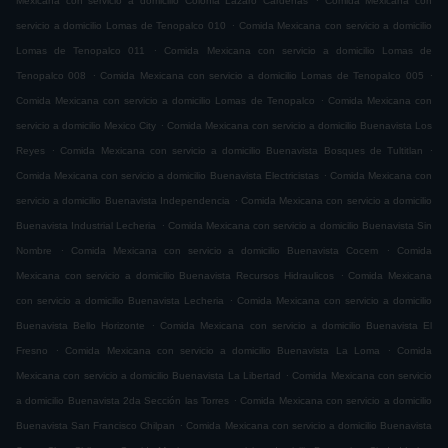
Mexicana con servicio a domicilio Colonia Lázaro Cárdenas
Comida Mexicana con
.
servicio a domicilio Lomas de Tenopalco 010
Comida Mexicana con servicio a domicilio
.
Lomas de Tenopalco 011
Comida Mexicana con servicio a domicilio Lomas de
.
.
Tenopalco 008
Comida Mexicana con servicio a domicilio Lomas de Tenopalco 005
.
Comida Mexicana con servicio a domicilio Lomas de Tenopalco
Comida Mexicana con
.
servicio a domicilio Mexico City
Comida Mexicana con servicio a domicilio Buenavista Los
.
.
Reyes
Comida Mexicana con servicio a domicilio Buenavista Bosques de Tultitlan
.
Comida Mexicana con servicio a domicilio Buenavista Electricistas
Comida Mexicana con
.
servicio a domicilio Buenavista Independencia
Comida Mexicana con servicio a domicilio
.
Buenavista Industrial Lecheria
Comida Mexicana con servicio a domicilio Buenavista Sin
.
.
Nombre
Comida Mexicana con servicio a domicilio Buenavista Cocem
Comida
.
Mexicana con servicio a domicilio Buenavista Recursos Hidraulicos
Comida Mexicana
.
con servicio a domicilio Buenavista Lecheria
Comida Mexicana con servicio a domicilio
.
Buenavista Bello Horizonte
Comida Mexicana con servicio a domicilio Buenavista El
.
.
Fresno
Comida Mexicana con servicio a domicilio Buenavista La Loma
Comida
.
Mexicana con servicio a domicilio Buenavista La Libertad
Comida Mexicana con servicio
.
a domicilio Buenavista 2da Sección las Torres
Comida Mexicana con servicio a domicilio
.
Buenavista San Francisco Chilpan
Comida Mexicana con servicio a domicilio Buenavista
.