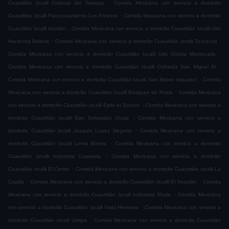
.
Cuautitlán Izcalli Colonial del Tepeyac
Comida Mexicana con servicio a domicilio
.
Cuautitlán Izcalli Fraccionamiento Los Fresnos
Comida Mexicana con servicio a domicilio
.
Cuautitlán Izcalli Axotlan
Comida Mexicana con servicio a domicilio Cuautitlán Izcalli Urbi
.
.
Hacienda Balboa
Comida Mexicana con servicio a domicilio Cuautitlán Izcalli Texcacoa
.
Comida Mexicana con servicio a domicilio Cuautitlán Izcalli Urbi Quinta Montecarlo
.
Comida Mexicana con servicio a domicilio Cuautitlán Izcalli Cofradía San Miguel ÌII
.
Comida Mexicana con servicio a domicilio Cuautitlán Izcalli San Mateo Ixtacalco
Comida
.
Mexicana con servicio a domicilio Cuautitlán Izcalli Bosques de Xhala
Comida Mexicana
.
con servicio a domicilio Cuautitlán Izcalli Ejido el Socoro
Comida Mexicana con servicio a
.
domicilio Cuautitlán Izcalli San Sebastian Xhala
Comida Mexicana con servicio a
.
domicilio Cuautitlán Izcalli Joaquin Lopez Negrete
Comida Mexicana con servicio a
.
domicilio Cuautitlán Izcalli Loma Bonita
Comida Mexicana con servicio a domicilio
.
Cuautitlán Izcalli Industrial Cuamatla
Comida Mexicana con servicio a domicilio
.
Cuautitlán Izcalli El Cerrito
Comida Mexicana con servicio a domicilio Cuautitlán Izcalli La
.
.
Capilla
Comida Mexicana con servicio a domicilio Cuautitlán Izcalli El Nopalito
Comida
.
Mexicana con servicio a domicilio Cuautitlán Izcalli Industrial Xhala
Comida Mexicana
.
con servicio a domicilio Cuautitlán Izcalli Vista Hermosa
Comida Mexicana con servicio a
.
domicilio Cuautitlán Izcalli Jaltipa
Comida Mexicana con servicio a domicilio Cuautitlán