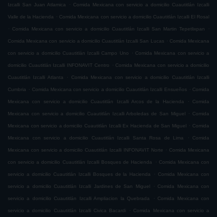
.
Izcalli San Juan Atlamica
Comida Mexicana con servicio a domicilio Cuautitlán Izcalli
.
Valle de la Hacienda
Comida Mexicana con servicio a domicilio Cuautitlán Izcalli El Rosal
.
.
Comida Mexicana con servicio a domicilio Cuautitlán Izcalli San Martin Tepetlixpan
.
Comida Mexicana con servicio a domicilio Cuautitlán Izcalli San Lucas
Comida Mexicana
.
con servicio a domicilio Cuautitlán Izcalli Campo Uno
Comida Mexicana con servicio a
.
domicilio Cuautitlán Izcalli INFONAVIT Centro
Comida Mexicana con servicio a domicilio
.
Cuautitlán Izcalli Atlanta
Comida Mexicana con servicio a domicilio Cuautitlán Izcalli
.
.
Cumbria
Comida Mexicana con servicio a domicilio Cuautitlán Izcalli Ensueños
Comida
.
Mexicana con servicio a domicilio Cuautitlán Izcalli Arcos de la Hacienda
Comida
.
Mexicana con servicio a domicilio Cuautitlán Izcalli Arboledas de San Miguel
Comida
.
Mexicana con servicio a domicilio Cuautitlán Izcalli Ex Hacienda de San Miguel
Comida
.
Mexicana con servicio a domicilio Cuautitlán Izcalli Santa Rosa de Lima
Comida
.
Mexicana con servicio a domicilio Cuautitlán Izcalli INFONAVIT Norte
Comida Mexicana
.
con servicio a domicilio Cuautitlán Izcalli Bosques de Hacienda
Comida Mexicana con
.
servicio a domicilio Cuautitlán Izcalli Bosques de la Hacienda
Comida Mexicana con
.
servicio a domicilio Cuautitlán Izcalli Jardines de San Miguel
Comida Mexicana con
.
servicio a domicilio Cuautitlán Izcalli Ampliacion la Quebrada
Comida Mexicana con
.
servicio a domicilio Cuautitlán Izcalli Civica Bacardi
Comida Mexicana con servicio a