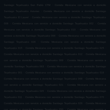
.
Santiago Teyahualco San Pablo CTM
Comida Mexicana con servicio a domicilio
.
Santiago Teyahualco Asturias
Comida Mexicana con servicio a domicilio Santiago
.
Teyahualco El Laurel
Comida Mexicana con servicio a domicilio Santiago Teyahualco
.
.
008
Comida Mexicana con servicio a domicilio Santiago Teyahualco 002
Comida
.
Mexicana con servicio a domicilio Santiago Teyahualco 010
Comida Mexicana con
.
servicio a domicilio Santiago Teyahualco 066
Comida Mexicana con servicio a domicilio
.
Santiago Teyahualco 028
Comida Mexicana con servicio a domicilio Santiago
.
.
Teyahualco 015
Comida Mexicana con servicio a domicilio Santiago Teyahualco 025
.
Comida Mexicana con servicio a domicilio Santiago Teyahualco 012
Comida Mexicana
.
con servicio a domicilio Santiago Teyahualco 069
Comida Mexicana con servicio a
.
domicilio Santiago Teyahualco 063
Comida Mexicana con servicio a domicilio Santiago
.
.
Teyahualco 001
Comida Mexicana con servicio a domicilio Santiago Teyahualco 016
.
Comida Mexicana con servicio a domicilio Santiago Teyahualco 068
Comida Mexicana
.
con servicio a domicilio Santiago Teyahualco 021
Comida Mexicana con servicio a
.
domicilio Santiago Teyahualco 045
Comida Mexicana con servicio a domicilio Santiago
.
.
Teyahualco 011
Comida Mexicana con servicio a domicilio Santiago Teyahualco 070
.
Comida Mexicana con servicio a domicilio Santiago Teyahualco 026
Comida Mexicana
.
con servicio a domicilio Santiago Teyahualco 050
Comida Mexicana con servicio a