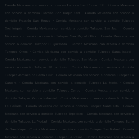
.
Comida Mexicana con servicio a domicilio Fracción San Roque 038
Comida Mexicana
.
con servicio a domicilio Fracción San Roque 009
Comida Mexicana con servicio a
.
domicilio Fracción San Roque
Comida Mexicana con servicio a domicilio Tultepec
.
.
Xochimiquia
Comida Mexicana con servicio a domicilio Tultepec San Juan
Comida
.
Mexicana con servicio a domicilio Tultepec San Miguel Otlica
Comida Mexicana con
.
servicio a domicilio Tultepec El Quemado
Comida Mexicana con servicio a domicilio
.
.
Tultepec Oxtoc
Comida Mexicana con servicio a domicilio Tultepec Santa Isabel
.
Comida Mexicana con servicio a domicilio Tultepec San Martin
Comida Mexicana con
.
servicio a domicilio Tultepec 10 de Junio
Comida Mexicana con servicio a domicilio
.
Tultepec Jardines de Santa Cruz
Comida Mexicana con servicio a domicilio Tultepec La
.
.
Cantera
Comida Mexicana con servicio a domicilio Tultepec La Morita
Comida
.
Mexicana con servicio a domicilio Tultepec Centro
Comida Mexicana con servicio a
.
domicilio Tultepec Parque Industrial
Comida Mexicana con servicio a domicilio Tultepec
.
.
La Cañada
Comida Mexicana con servicio a domicilio Tultepec Santa Rita
Comida
.
Mexicana con servicio a domicilio Tultepec Tepetlixco
Comida Mexicana con servicio a
.
domicilio Tultepec La Piedad
Comida Mexicana con servicio a domicilio Tultepec Barrio
.
.
de Guadalupe
Comida Mexicana con servicio a domicilio Tultepec San Rafael
Comida
.
Mexicana con servicio a domicilio Tultepec La Palma
Comida Mexicana con servicio a