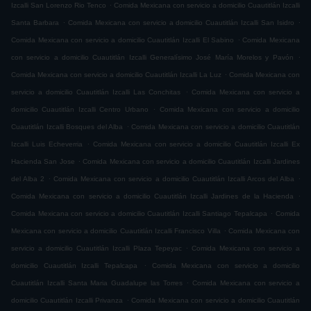
.
Izcalli San Lorenzo Rio Tenco
Comida Mexicana con servicio a domicilio Cuautitlán Izcalli
.
.
Santa Barbara
Comida Mexicana con servicio a domicilio Cuautitlán Izcalli San Isidro
.
Comida Mexicana con servicio a domicilio Cuautitlán Izcalli El Sabino
Comida Mexicana
.
con servicio a domicilio Cuautitlán Izcalli Generalísimo José María Morelos y Pavón
.
Comida Mexicana con servicio a domicilio Cuautitlán Izcalli La Luz
Comida Mexicana con
.
servicio a domicilio Cuautitlán Izcalli Las Conchitas
Comida Mexicana con servicio a
.
domicilio Cuautitlán Izcalli Centro Urbano
Comida Mexicana con servicio a domicilio
.
Cuautitlán Izcalli Bosques del Alba
Comida Mexicana con servicio a domicilio Cuautitlán
.
Izcalli Luis Echeverria
Comida Mexicana con servicio a domicilio Cuautitlán Izcalli Ex
.
Hacienda San Jose
Comida Mexicana con servicio a domicilio Cuautitlán Izcalli Jardines
.
.
del Alba 2
Comida Mexicana con servicio a domicilio Cuautitlán Izcalli Arcos del Alba
.
Comida Mexicana con servicio a domicilio Cuautitlán Izcalli Jardines de la Hacienda
.
Comida Mexicana con servicio a domicilio Cuautitlán Izcalli Santiago Tepalcapa
Comida
.
Mexicana con servicio a domicilio Cuautitlán Izcalli Francisco Villa
Comida Mexicana con
.
servicio a domicilio Cuautitlán Izcalli Plaza Tepeyac
Comida Mexicana con servicio a
.
domicilio Cuautitlán Izcalli Tepalcapa
Comida Mexicana con servicio a domicilio
.
Cuautitlán Izcalli Santa Maria Guadalupe las Torres
Comida Mexicana con servicio a
.
domicilio Cuautitlán Izcalli Privanza
Comida Mexicana con servicio a domicilio Cuautitlán