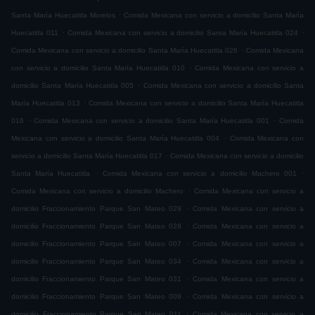
.
Santa María Huecatitla Morelos
Comida Mexicana con servicio a domicilio Santa María
.
.
Huecatitla 011
Comida Mexicana con servicio a domicilio Santa María Huecatitla 024
.
Comida Mexicana con servicio a domicilio Santa María Huecatitla 026
Comida Mexicana
.
con servicio a domicilio Santa María Huecatitla 010
Comida Mexicana con servicio a
.
domicilio Santa María Huecatitla 005
Comida Mexicana con servicio a domicilio Santa
.
María Huecatitla 013
Comida Mexicana con servicio a domicilio Santa María Huecatitla
.
.
016
Comida Mexicana con servicio a domicilio Santa María Huecatitla 001
Comida
.
Mexicana con servicio a domicilio Santa María Huecatitla 004
Comida Mexicana con
.
servicio a domicilio Santa María Huecatitla 017
Comida Mexicana con servicio a domicilio
.
.
Santa María Huecatitla
Comida Mexicana con servicio a domicilio Machero 001
.
Comida Mexicana con servicio a domicilio Machero
Comida Mexicana con servicio a
.
domicilio Fraccionamiento Parque San Mateo 029
Comida Mexicana con servicio a
.
domicilio Fraccionamiento Parque San Mateo 028
Comida Mexicana con servicio a
.
domicilio Fraccionamiento Parque San Mateo 007
Comida Mexicana con servicio a
.
domicilio Fraccionamiento Parque San Mateo 034
Comida Mexicana con servicio a
.
domicilio Fraccionamiento Parque San Mateo 031
Comida Mexicana con servicio a
.
domicilio Fraccionamiento Parque San Mateo 009
Comida Mexicana con servicio a
.
domicilio Fraccionamiento Parque San Mateo 011
Comida Mexicana con servicio a