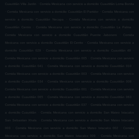
.
Cuautitlán Villa Jardin
Comida Mexicana con servicio a domicilio Cuautitlán Loma Bonita
.
.
Comida Mexicana con servicio a domicilio Cuautitlán El Partidor
Comida Mexicana con
.
servicio a domicilio Cuautitlán Necapa
Comida Mexicana con servicio a domicilio
.
.
Cuautitlán Centro
Comida Mexicana con servicio a domicilio Cuautitlán La Palma
.
Comida Mexicana con servicio a domicilio Cuautitlán Puente Jabonero
Comida
.
Mexicana con servicio a domicilio Cuautitlán El Cerrito
Comida Mexicana con servicio a
.
.
domicilio Cuautitlán 029
Comida Mexicana con servicio a domicilio Cuautitlán 49
.
Comida Mexicana con servicio a domicilio Cuautitlán 005
Comida Mexicana con servicio
.
.
a domicilio Cuautitlán 041
Comida Mexicana con servicio a domicilio Cuautitlán 010
.
Comida Mexicana con servicio a domicilio Cuautitlán 003
Comida Mexicana con servicio
.
.
a domicilio Cuautitlán 034
Comida Mexicana con servicio a domicilio Cuautitlán 008
.
Comida Mexicana con servicio a domicilio Cuautitlán 001
Comida Mexicana con servicio
.
.
a domicilio Cuautitlán 065
Comida Mexicana con servicio a domicilio Cuautitlán 063
.
Comida Mexicana con servicio a domicilio Cuautitlán 037
Comida Mexicana con servicio
.
a domicilio Cuautitlán
Comida Mexicana con servicio a domicilio San Mateo Ixtacalco
.
San Sebastian Xhala
Comida Mexicana con servicio a domicilio San Mateo Ixtacalco
.
.
003
Comida Mexicana con servicio a domicilio San Mateo Ixtacalco 002
Comida
.
Mexicana con servicio a domicilio San Mateo Ixtacalco 009
Comida Mexicana con