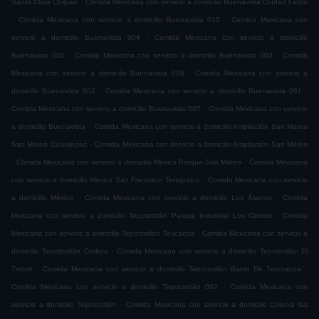
Santa Clara Chilpan
Comida Mexicana con servicio a domicilio Buenavista Ciudad Labor
.
.
Comida Mexicana con servicio a domicilio Buenavista 015
Comida Mexicana con
.
servicio a domicilio Buenavista 004
Comida Mexicana con servicio a domicilio
.
.
Buenavista 001
Comida Mexicana con servicio a domicilio Buenavista 003
Comida
.
Mexicana con servicio a domicilio Buenavista 008
Comida Mexicana con servicio a
.
.
domicilio Buenavista 002
Comida Mexicana con servicio a domicilio Buenavista 061
.
Comida Mexicana con servicio a domicilio Buenavista 007
Comida Mexicana con servicio
.
a domicilio Buenavista
Comida Mexicana con servicio a domicilio Ampliación San Mateo
.
San Mateo Cuautepec
Comida Mexicana con servicio a domicilio Ampliación San Mateo
.
.
Comida Mexicana con servicio a domicilio México Parque San Mateo
Comida Mexicana
.
con servicio a domicilio México San Francisco Tenopalco
Comida Mexicana con servicio
.
.
a domicilio México
Comida Mexicana con servicio a domicilio Los Álamos
Comida
.
Mexicana con servicio a domicilio Tepotzotlán Parque Industrial Los Cedros
Comida
.
Mexicana con servicio a domicilio Tepotzotlán Texcacoa
Comida Mexicana con servicio a
.
domicilio Tepotzotlán Cedros
Comida Mexicana con servicio a domicilio Tepotzotlán El
.
.
Trebol
Comida Mexicana con servicio a domicilio Tepotzotlán Barrio De Tezccacoa
.
Comida Mexicana con servicio a domicilio Tepotzotlán 002
Comida Mexicana con
.
servicio a domicilio Tepotzotlán
Comida Mexicana con servicio a domicilio Colonia las