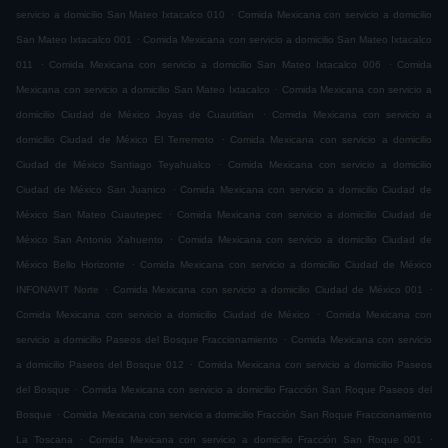
.
servicio a domicilio San Mateo Ixtacalco 010
Comida Mexicana con servicio a domicilio
.
San Mateo Ixtacalco 001
Comida Mexicana con servicio a domicilio San Mateo Ixtacalco
.
.
011
Comida Mexicana con servicio a domicilio San Mateo Ixtacalco 006
Comida
.
Mexicana con servicio a domicilio San Mateo Ixtacalco
Comida Mexicana con servicio a
.
domicilio Ciudad de México Joyas de Cuautitlan
Comida Mexicana con servicio a
.
domicilio Ciudad de México El Terremoto
Comida Mexicana con servicio a domicilio
.
Ciudad de México Santiago Teyahualco
Comida Mexicana con servicio a domicilio
.
Ciudad de México San Juanico
Comida Mexicana con servicio a domicilio Ciudad de
.
México San Mateo Cuautepec
Comida Mexicana con servicio a domicilio Ciudad de
.
México San Antonio Xahuento
Comida Mexicana con servicio a domicilio Ciudad de
.
México Bello Horizonte
Comida Mexicana con servicio a domicilio Ciudad de México
.
.
INFONAVIT Norte
Comida Mexicana con servicio a domicilio Ciudad de México 001
.
Comida Mexicana con servicio a domicilio Ciudad de México
Comida Mexicana con
.
servicio a domicilio Paseos del Bosque Fraccionamiento
Comida Mexicana con servicio
.
a domicilio Paseos del Bosque 012
Comida Mexicana con servicio a domicilio Paseos
.
del Bosque
Comida Mexicana con servicio a domicilio Fracción San Roque Paseos del
.
Bosque
Comida Mexicana con servicio a domicilio Fracción San Roque Fraccionamiento
.
.
La Toscana
Comida Mexicana con servicio a domicilio Fracción San Roque 001