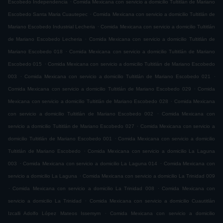
.
Escobedo Independencia
Comida Mexicana con servicio a domicilio Tultitlán de Mariano
.
Escobedo Santa Maria Cuautepec
Comida Mexicana con servicio a domicilio Tultitlán de
.
Mariano Escobedo Industrial Lecheria
Comida Mexicana con servicio a domicilio Tultitlán
.
de Mariano Escobedo Lecheria
Comida Mexicana con servicio a domicilio Tultitlán de
.
Mariano Escobedo 018
Comida Mexicana con servicio a domicilio Tultitlán de Mariano
.
Escobedo 015
Comida Mexicana con servicio a domicilio Tultitlán de Mariano Escobedo
.
.
003
Comida Mexicana con servicio a domicilio Tultitlán de Mariano Escobedo 021
.
Comida Mexicana con servicio a domicilio Tultitlán de Mariano Escobedo 029
Comida
.
Mexicana con servicio a domicilio Tultitlán de Mariano Escobedo 028
Comida Mexicana
.
con servicio a domicilio Tultitlán de Mariano Escobedo 002
Comida Mexicana con
.
servicio a domicilio Tultitlán de Mariano Escobedo 027
Comida Mexicana con servicio a
.
domicilio Tultitlán de Mariano Escobedo 001
Comida Mexicana con servicio a domicilio
.
Tultitlán de Mariano Escobedo
Comida Mexicana con servicio a domicilio La Laguna
.
.
003
Comida Mexicana con servicio a domicilio La Laguna 014
Comida Mexicana con
.
servicio a domicilio La Laguna
Comida Mexicana con servicio a domicilio La Trinidad 009
.
.
Comida Mexicana con servicio a domicilio La Trinidad 008
Comida Mexicana con
.
servicio a domicilio La Trinidad
Comida Mexicana con servicio a domicilio Cuautitlán
.
Izcalli Adolfo López Mateos Issemym
Comida Mexicana con servicio a domicilio