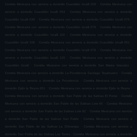
.
Comida Mexicana con servicio a domicilio Cuautitlán Izcalli 026
Comida Mexicana con
.
servicio a domicilio Cuautitlán Izcalli 054
Comida Mexicana con servicio a domicilio
.
.
Cuautitlán Izcalli 039
Comida Mexicana con servicio a domicilio Cuautitlán Izcalli 076
.
Comida Mexicana con servicio a domicilio Cuautitlán Izcalli 079
Comida Mexicana con
.
servicio a domicilio Cuautitlán Izcalli 110
Comida Mexicana con servicio a domicilio
.
.
Cuautitlán Izcalli 108
Comida Mexicana con servicio a domicilio Cuautitlán Izcalli 051
.
Comida Mexicana con servicio a domicilio Cuautitlán Izcalli 078
Comida Mexicana con
.
servicio a domicilio Cuautitlán Izcalli 120
Comida Mexicana con servicio a domicilio
.
.
Cuautitlán Izcalli
Comida Mexicana con servicio a domicilio San Mateo Iztacalco
.
Comida Mexicana con servicio a domicilio La Providencia Santiago Teyahualco
Comida
.
Mexicana con servicio a domicilio La Providencia
Comida Mexicana con servicio a
.
.
domicilio Ejido la Reyna 001
Comida Mexicana con servicio a domicilio Ejido la Reyna
.
Comida Mexicana con servicio a domicilio San Pablo de las Salinas El Portal
Comida
.
Mexicana con servicio a domicilio San Pablo de las Salinas Lote 64
Comida Mexicana
.
con servicio a domicilio San Pablo de las Salinas Lote 82
Comida Mexicana con servicio
.
a domicilio San Pablo de las Salinas San Pablo
Comida Mexicana con servicio a
.
domicilio San Pablo de las Salinas La Chinampa
Comida Mexicana con servicio a
.
domicilio San Pablo de las Salinas Las Torres
Comida Mexicana con servicio a domicilio