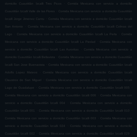
.
domicilio Cuautitlán Izcalli Tres Picos
Comida Mexicana con servicio a domicilio
.
Cuautitlán Izcalli Valle de las Flores
Comida Mexicana con servicio a domicilio Cuautitlán
.
Izcalli Jorge Jimenez Cantu
Comida Mexicana con servicio a domicilio Cuautitlán Izcalli
.
San Antonio
Comida Mexicana con servicio a domicilio Cuautitlán Izcalli Colinas del
.
.
Lago
Comida Mexicana con servicio a domicilio Cuautitlán Izcalli La Perla
Comida
.
Mexicana con servicio a domicilio Cuautitlán Izcalli La Piedad
Comida Mexicana con
.
servicio a domicilio Cuautitlán Izcalli Las Auroritas
Comida Mexicana con servicio a
.
domicilio Cuautitlán Izcalli Bellavista
Comida Mexicana con servicio a domicilio Cuautitlán
.
Izcalli San Jose Buenavista
Comida Mexicana con servicio a domicilio Cuautitlán Izcalli
.
Adolfo Lopez Mateos
Comida Mexicana con servicio a domicilio Cuautitlán Izcalli
.
Claustros de San Miguel
Comida Mexicana con servicio a domicilio Cuautitlán Izcalli
.
.
Lago de Guadalupe
Comida Mexicana con servicio a domicilio Cuautitlán Izcalli 005
.
Comida Mexicana con servicio a domicilio Cuautitlán Izcalli 006
Comida Mexicana con
.
servicio a domicilio Cuautitlán Izcalli 004
Comida Mexicana con servicio a domicilio
.
.
Cuautitlán Izcalli 001
Comida Mexicana con servicio a domicilio Cuautitlán Izcalli 010
.
Comida Mexicana con servicio a domicilio Cuautitlán Izcalli 003
Comida Mexicana con
.
servicio a domicilio Cuautitlán Izcalli 024
Comida Mexicana con servicio a domicilio
.
.
Cuautitlán Izcalli 002
Comida Mexicana con servicio a domicilio Cuautitlán Izcalli 029