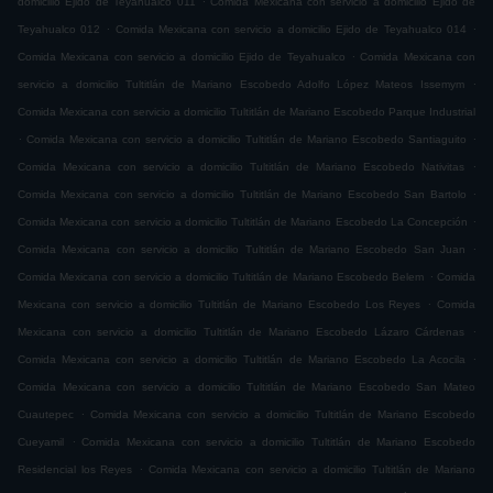
domicilio Ejido de Teyahualco 011
Comida Mexicana con servicio a domicilio Ejido de
.
.
Teyahualco 012
Comida Mexicana con servicio a domicilio Ejido de Teyahualco 014
.
Comida Mexicana con servicio a domicilio Ejido de Teyahualco
Comida Mexicana con
.
servicio a domicilio Tultitlán de Mariano Escobedo Adolfo López Mateos Issemym
Comida Mexicana con servicio a domicilio Tultitlán de Mariano Escobedo Parque Industrial
.
.
Comida Mexicana con servicio a domicilio Tultitlán de Mariano Escobedo Santiaguito
.
Comida Mexicana con servicio a domicilio Tultitlán de Mariano Escobedo Nativitas
.
Comida Mexicana con servicio a domicilio Tultitlán de Mariano Escobedo San Bartolo
.
Comida Mexicana con servicio a domicilio Tultitlán de Mariano Escobedo La Concepción
.
Comida Mexicana con servicio a domicilio Tultitlán de Mariano Escobedo San Juan
.
Comida Mexicana con servicio a domicilio Tultitlán de Mariano Escobedo Belem
Comida
.
Mexicana con servicio a domicilio Tultitlán de Mariano Escobedo Los Reyes
Comida
.
Mexicana con servicio a domicilio Tultitlán de Mariano Escobedo Lázaro Cárdenas
.
Comida Mexicana con servicio a domicilio Tultitlán de Mariano Escobedo La Acocila
Comida Mexicana con servicio a domicilio Tultitlán de Mariano Escobedo San Mateo
.
Cuautepec
Comida Mexicana con servicio a domicilio Tultitlán de Mariano Escobedo
.
Cueyamil
Comida Mexicana con servicio a domicilio Tultitlán de Mariano Escobedo
.
Residencial los Reyes
Comida Mexicana con servicio a domicilio Tultitlán de Mariano