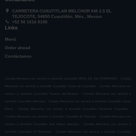
CARRETERA CUAUTITLAN MELCHOR KM 2.5 EL
TEJOCOTE, 54850 Cuautitlán, Méx., Mexico
+52 56 1616 8198
Links
Menú
Order ahead
Contáctanos
.
Comida Mexicana con servicio a domicilio Cuautitlán REAL DE San FERNANDO
Comida
.
Mexicana con servicio a domicilio Cuautitlán Joyas de Cuautitlan
Comida Mexicana con
.
servicio a domicilio Cuautitlán Paseos del Bosque
Comida Mexicana con servicio a
.
domicilio Cuautitlán Alborada
Comida Mexicana con servicio a domicilio Cuautitlán Santa
.
.
Elena
Comida Mexicana con servicio a domicilio Cuautitlán Hacienda Cuautitlan
.
Comida Mexicana con servicio a domicilio Cuautitlán El Tejocote
Comida Mexicana con
.
servicio a domicilio Cuautitlán San Mateo Ixtacalco
Comida Mexicana con servicio a
.
domicilio Cuautitlán El Terremoto
Comida Mexicana con servicio a domicilio Cuautitlán