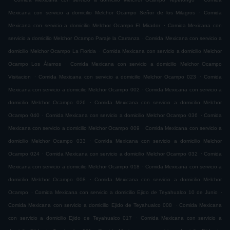
.
Mexicana con servicio a domicilio Melchor Ocampo Señor de los Milagros
Comida
.
Mexicana con servicio a domicilio Melchor Ocampo El Mirador
Comida Mexicana con
.
servicio a domicilio Melchor Ocampo Paraje la Carranza
Comida Mexicana con servicio a
.
domicilio Melchor Ocampo La Florida
Comida Mexicana con servicio a domicilio Melchor
.
Ocampo Los Álamos
Comida Mexicana con servicio a domicilio Melchor Ocampo
.
.
Visitacion
Comida Mexicana con servicio a domicilio Melchor Ocampo 023
Comida
.
Mexicana con servicio a domicilio Melchor Ocampo 002
Comida Mexicana con servicio a
.
domicilio Melchor Ocampo 026
Comida Mexicana con servicio a domicilio Melchor
.
.
Ocampo 040
Comida Mexicana con servicio a domicilio Melchor Ocampo 036
Comida
.
Mexicana con servicio a domicilio Melchor Ocampo 009
Comida Mexicana con servicio a
.
domicilio Melchor Ocampo 033
Comida Mexicana con servicio a domicilio Melchor
.
.
Ocampo 024
Comida Mexicana con servicio a domicilio Melchor Ocampo 032
Comida
.
Mexicana con servicio a domicilio Melchor Ocampo 018
Comida Mexicana con servicio a
.
domicilio Melchor Ocampo 008
Comida Mexicana con servicio a domicilio Melchor
.
.
Ocampo
Comida Mexicana con servicio a domicilio Ejido de Teyahualco 10 de Junio
.
Comida Mexicana con servicio a domicilio Ejido de Teyahualco 008
Comida Mexicana
.
con servicio a domicilio Ejido de Teyahualco 017
Comida Mexicana con servicio a
.