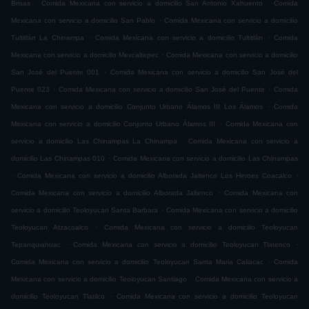
.
.
Brisas
Comida Mexicana con servicio a domicilio San Antonio Xahuento
Comida
.
Mexicana con servicio a domicilio San Pablo
Comida Mexicana con servicio a domicilio
.
.
Tultitlán La Chinampa
Comida Mexicana con servicio a domicilio Tultitlán
Comida
.
Mexicana con servicio a domicilio Mexcaltepec
Comida Mexicana con servicio a domicilio
.
San José del Puente 001
Comida Mexicana con servicio a domicilio San José del
.
.
Puente 023
Comida Mexicana con servicio a domicilio San José del Puente
Comida
.
Mexicana con servicio a domicilio Conjunto Urbano Álamos III Los Álamos
Comida
.
Mexicana con servicio a domicilio Conjunto Urbano Álamos III
Comida Mexicana con
.
servicio a domicilio Las Chinampas La Chinampa
Comida Mexicana con servicio a
.
domicilio Las Chinampas 010
Comida Mexicana con servicio a domicilio Las Chinampas
.
.
Comida Mexicana con servicio a domicilio Alborada Jaltenco Los Heroes Coacalco
.
Comida Mexicana con servicio a domicilio Alborada Jaltenco
Comida Mexicana con
.
servicio a domicilio Teoloyucan Santa Barbara
Comida Mexicana con servicio a domicilio
.
Teoloyucan Atzacoalco
Comida Mexicana con servicio a domicilio Teoloyucan
.
.
Tepanquiahuac
Comida Mexicana con servicio a domicilio Teoloyucan Tlatenco
.
Comida Mexicana con servicio a domicilio Teoloyucan Santa Maria Caliacac
Comida
.
Mexicana con servicio a domicilio Teoloyucan Santiago
Comida Mexicana con servicio a
.
domicilio Teoloyucan Tlatilco
Comida Mexicana con servicio a domicilio Teoloyucan