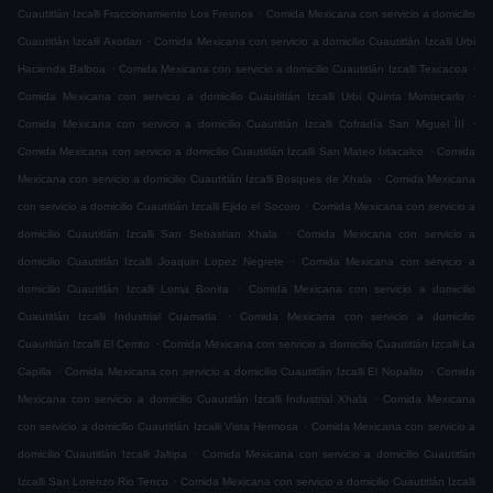
.
Cuautitlán Izcalli Fraccionamiento Los Fresnos
Comida Mexicana con servicio a domicilio
.
Cuautitlán Izcalli Axotlan
Comida Mexicana con servicio a domicilio Cuautitlán Izcalli Urbi
.
.
Hacienda Balboa
Comida Mexicana con servicio a domicilio Cuautitlán Izcalli Texcacoa
.
Comida Mexicana con servicio a domicilio Cuautitlán Izcalli Urbi Quinta Montecarlo
.
Comida Mexicana con servicio a domicilio Cuautitlán Izcalli Cofradía San Miguel ÌII
.
Comida Mexicana con servicio a domicilio Cuautitlán Izcalli San Mateo Ixtacalco
Comida
.
Mexicana con servicio a domicilio Cuautitlán Izcalli Bosques de Xhala
Comida Mexicana
.
con servicio a domicilio Cuautitlán Izcalli Ejido el Socoro
Comida Mexicana con servicio a
.
domicilio Cuautitlán Izcalli San Sebastian Xhala
Comida Mexicana con servicio a
.
domicilio Cuautitlán Izcalli Joaquin Lopez Negrete
Comida Mexicana con servicio a
.
domicilio Cuautitlán Izcalli Loma Bonita
Comida Mexicana con servicio a domicilio
.
Cuautitlán Izcalli Industrial Cuamatla
Comida Mexicana con servicio a domicilio
.
Cuautitlán Izcalli El Cerrito
Comida Mexicana con servicio a domicilio Cuautitlán Izcalli La
.
.
Capilla
Comida Mexicana con servicio a domicilio Cuautitlán Izcalli El Nopalito
Comida
.
Mexicana con servicio a domicilio Cuautitlán Izcalli Industrial Xhala
Comida Mexicana
.
con servicio a domicilio Cuautitlán Izcalli Vista Hermosa
Comida Mexicana con servicio a
.
domicilio Cuautitlán Izcalli Jaltipa
Comida Mexicana con servicio a domicilio Cuautitlán
.
Izcalli San Lorenzo Rio Tenco
Comida Mexicana con servicio a domicilio Cuautitlán Izcalli