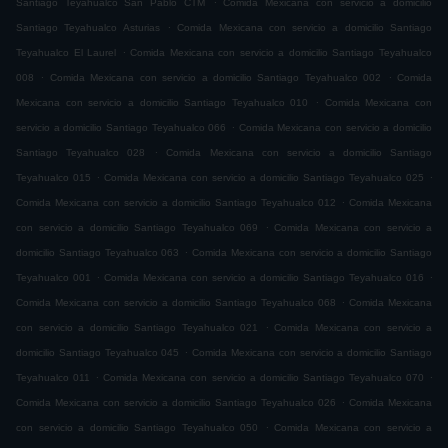
Santiago Teyahualco San Pablo CTM
Comida Mexicana con servicio a domicilio
.
Santiago Teyahualco Asturias
Comida Mexicana con servicio a domicilio Santiago
.
Teyahualco El Laurel
Comida Mexicana con servicio a domicilio Santiago Teyahualco
.
.
008
Comida Mexicana con servicio a domicilio Santiago Teyahualco 002
Comida
.
Mexicana con servicio a domicilio Santiago Teyahualco 010
Comida Mexicana con
.
servicio a domicilio Santiago Teyahualco 066
Comida Mexicana con servicio a domicilio
.
Santiago Teyahualco 028
Comida Mexicana con servicio a domicilio Santiago
.
.
Teyahualco 015
Comida Mexicana con servicio a domicilio Santiago Teyahualco 025
.
Comida Mexicana con servicio a domicilio Santiago Teyahualco 012
Comida Mexicana
.
con servicio a domicilio Santiago Teyahualco 069
Comida Mexicana con servicio a
.
domicilio Santiago Teyahualco 063
Comida Mexicana con servicio a domicilio Santiago
.
.
Teyahualco 001
Comida Mexicana con servicio a domicilio Santiago Teyahualco 016
.
Comida Mexicana con servicio a domicilio Santiago Teyahualco 068
Comida Mexicana
.
con servicio a domicilio Santiago Teyahualco 021
Comida Mexicana con servicio a
.
domicilio Santiago Teyahualco 045
Comida Mexicana con servicio a domicilio Santiago
.
.
Teyahualco 011
Comida Mexicana con servicio a domicilio Santiago Teyahualco 070
.
Comida Mexicana con servicio a domicilio Santiago Teyahualco 026
Comida Mexicana
.
con servicio a domicilio Santiago Teyahualco 050
Comida Mexicana con servicio a