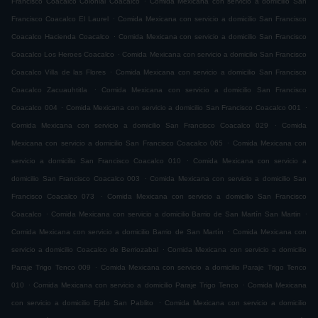
Francisco Coacalco Colonial Coacalco
Comida Mexicana con servicio a domicilio San
.
Francisco Coacalco El Laurel
Comida Mexicana con servicio a domicilio San Francisco
.
Coacalco Hacienda Coacalco
Comida Mexicana con servicio a domicilio San Francisco
.
Coacalco Los Heroes Coacalco
Comida Mexicana con servicio a domicilio San Francisco
.
Coacalco Villa de las Flores
Comida Mexicana con servicio a domicilio San Francisco
.
Coacalco Zacuauhtitla
Comida Mexicana con servicio a domicilio San Francisco
.
.
Coacalco 004
Comida Mexicana con servicio a domicilio San Francisco Coacalco 001
.
Comida Mexicana con servicio a domicilio San Francisco Coacalco 029
Comida
.
Mexicana con servicio a domicilio San Francisco Coacalco 065
Comida Mexicana con
.
servicio a domicilio San Francisco Coacalco 010
Comida Mexicana con servicio a
.
domicilio San Francisco Coacalco 003
Comida Mexicana con servicio a domicilio San
.
Francisco Coacalco 073
Comida Mexicana con servicio a domicilio San Francisco
.
.
Coacalco
Comida Mexicana con servicio a domicilio Barrio de San Martín San Martin
.
Comida Mexicana con servicio a domicilio Barrio de San Martín
Comida Mexicana con
.
servicio a domicilio Coacalco de Berriozabal
Comida Mexicana con servicio a domicilio
.
Paraje Trigo Tenco 009
Comida Mexicana con servicio a domicilio Paraje Trigo Tenco
.
.
010
Comida Mexicana con servicio a domicilio Paraje Trigo Tenco
Comida Mexicana
.
con servicio a domicilio Ejido San Pablito
Comida Mexicana con servicio a domicilio