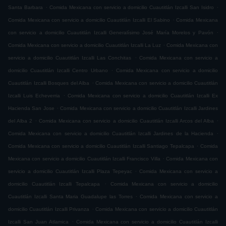
.
.
Santa Barbara
Comida Mexicana con servicio a domicilio Cuautitlán Izcalli San Isidro
.
Comida Mexicana con servicio a domicilio Cuautitlán Izcalli El Sabino
Comida Mexicana
.
con servicio a domicilio Cuautitlán Izcalli Generalísimo José María Morelos y Pavón
.
Comida Mexicana con servicio a domicilio Cuautitlán Izcalli La Luz
Comida Mexicana con
.
servicio a domicilio Cuautitlán Izcalli Las Conchitas
Comida Mexicana con servicio a
.
domicilio Cuautitlán Izcalli Centro Urbano
Comida Mexicana con servicio a domicilio
.
Cuautitlán Izcalli Bosques del Alba
Comida Mexicana con servicio a domicilio Cuautitlán
.
Izcalli Luis Echeverria
Comida Mexicana con servicio a domicilio Cuautitlán Izcalli Ex
.
Hacienda San Jose
Comida Mexicana con servicio a domicilio Cuautitlán Izcalli Jardines
.
.
del Alba 2
Comida Mexicana con servicio a domicilio Cuautitlán Izcalli Arcos del Alba
.
Comida Mexicana con servicio a domicilio Cuautitlán Izcalli Jardines de la Hacienda
.
Comida Mexicana con servicio a domicilio Cuautitlán Izcalli Santiago Tepalcapa
Comida
.
Mexicana con servicio a domicilio Cuautitlán Izcalli Francisco Villa
Comida Mexicana con
.
servicio a domicilio Cuautitlán Izcalli Plaza Tepeyac
Comida Mexicana con servicio a
.
domicilio Cuautitlán Izcalli Tepalcapa
Comida Mexicana con servicio a domicilio
.
Cuautitlán Izcalli Santa Maria Guadalupe las Torres
Comida Mexicana con servicio a
.
domicilio Cuautitlán Izcalli Privanza
Comida Mexicana con servicio a domicilio Cuautitlán
.
Izcalli San Juan Atlamica
Comida Mexicana con servicio a domicilio Cuautitlán Izcalli