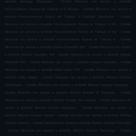
.
domicilio Santiago Teyahualco
Comida Mexicana con servicio a domicilio
.
Fraccionamiento Paseos de Tultepec II El Bosque
Comida Mexicana con servicio a
.
domicilio Fraccionamiento Paseos de Tultepec II Santiago Teyahualco
Comida
.
Mexicana con servicio a domicilio Fraccionamiento Paseos de Tultepec II 001
Comida
.
Mexicana con servicio a domicilio Fraccionamiento Paseos de Tultepec II 011
Comida
.
Mexicana con servicio a domicilio Fraccionamiento Paseos de Tultepec II
Comida
.
Mexicana con servicio a domicilio Galaxia Cuautitlán 004
Comida Mexicana con servicio
.
a domicilio Galaxia Cuautitlán 006
Comida Mexicana con servicio a domicilio Galaxia
.
.
Cuautitlán 053
Comida Mexicana con servicio a domicilio Galaxia Cuautitlán
Comida
.
Mexicana con servicio a domicilio Villas Xaltipa 045
Comida Mexicana con servicio a
.
domicilio Villas Xaltipa
Comida Mexicana con servicio a domicilio Melchor Ocampo
.
.
Xochimiquia
Comida Mexicana con servicio a domicilio Melchor Ocampo Xacopinca
.
Comida Mexicana con servicio a domicilio Melchor Ocampo El Terremoto
Comida
.
Mexicana con servicio a domicilio Melchor Ocampo San Antonio
Comida Mexicana con
.
servicio a domicilio Melchor Ocampo Educacion
Comida Mexicana con servicio a
.
domicilio Melchor Ocampo Tlapala
Comida Mexicana con servicio a domicilio Melchor
.
Ocampo Torresco
Comida Mexicana con servicio a domicilio Melchor Ocampo San Isidro
.
.
Comida Mexicana con servicio a domicilio Melchor Ocampo Tepetongo
Comida