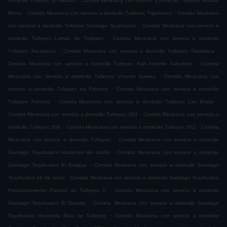
domicilio Tultepec El Mirador
Comida Mexicana con servicio a domicilio Tultepec Amado
.
.
Nervo
Comida Mexicana con servicio a domicilio Tultepec Trigotenco
Comida Mexicana
.
con servicio a domicilio Tultepec Santiago Teyahualco
Comida Mexicana con servicio a
.
domicilio Tultepec Lomas de Tultepec
Comida Mexicana con servicio a domicilio
.
.
Tultepec Xacopinca
Comida Mexicana con servicio a domicilio Tultepec Tlamelaca
.
Comida Mexicana con servicio a domicilio Tultepec San Antonio Xahuento
Comida
.
Mexicana con servicio a domicilio Tultepec Vicente Suarez
Comida Mexicana con
.
servicio a domicilio Tultepec los Fresnos
Comida Mexicana con servicio a domicilio
.
.
Tultepec Fresnos
Comida Mexicana con servicio a domicilio Tultepec Las Brisas
.
Comida Mexicana con servicio a domicilio Tultepec 001
Comida Mexicana con servicio a
.
.
domicilio Tultepec 006
Comida Mexicana con servicio a domicilio Tultepec 002
Comida
.
Mexicana con servicio a domicilio Tultepec
Comida Mexicana con servicio a domicilio
.
Santiago Teyahualco Hacienda del Jardín
Comida Mexicana con servicio a domicilio
.
Santiago Teyahualco El Bosque
Comida Mexicana con servicio a domicilio Santiago
.
Teyahualco 10 de Junio
Comida Mexicana con servicio a domicilio Santiago Teyahualco
.
Fraccionamiento Paseos de Tultepec II
Comida Mexicana con servicio a domicilio
.
Santiago Teyahualco El Dorado
Comida Mexicana con servicio a domicilio Santiago
.
Teyahualco Hacienda Real de Tultepec
Comida Mexicana con servicio a domicilio
.