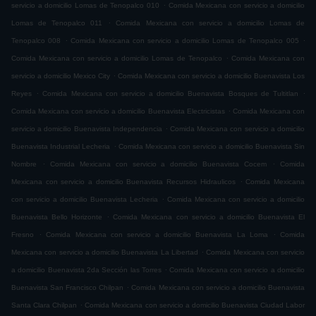
.
servicio a domicilio Lomas de Tenopalco 010
Comida Mexicana con servicio a domicilio
.
Lomas de Tenopalco 011
Comida Mexicana con servicio a domicilio Lomas de
.
.
Tenopalco 008
Comida Mexicana con servicio a domicilio Lomas de Tenopalco 005
.
Comida Mexicana con servicio a domicilio Lomas de Tenopalco
Comida Mexicana con
.
servicio a domicilio Mexico City
Comida Mexicana con servicio a domicilio Buenavista Los
.
.
Reyes
Comida Mexicana con servicio a domicilio Buenavista Bosques de Tultitlan
.
Comida Mexicana con servicio a domicilio Buenavista Electricistas
Comida Mexicana con
.
servicio a domicilio Buenavista Independencia
Comida Mexicana con servicio a domicilio
.
Buenavista Industrial Lecheria
Comida Mexicana con servicio a domicilio Buenavista Sin
.
.
Nombre
Comida Mexicana con servicio a domicilio Buenavista Cocem
Comida
.
Mexicana con servicio a domicilio Buenavista Recursos Hidraulicos
Comida Mexicana
.
con servicio a domicilio Buenavista Lecheria
Comida Mexicana con servicio a domicilio
.
Buenavista Bello Horizonte
Comida Mexicana con servicio a domicilio Buenavista El
.
.
Fresno
Comida Mexicana con servicio a domicilio Buenavista La Loma
Comida
.
Mexicana con servicio a domicilio Buenavista La Libertad
Comida Mexicana con servicio
.
a domicilio Buenavista 2da Sección las Torres
Comida Mexicana con servicio a domicilio
.
Buenavista San Francisco Chilpan
Comida Mexicana con servicio a domicilio Buenavista
.
Santa Clara Chilpan
Comida Mexicana con servicio a domicilio Buenavista Ciudad Labor