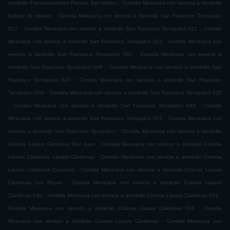
.
domicilio Fraccionamiento Parque San Mateo
Comida Mexicana con servicio a domicilio
.
Estado de mexico
Comida Mexicana con servicio a domicilio San Francisco Tenopalco
.
.
017
Comida Mexicana con servicio a domicilio San Francisco Tenopalco 011
Comida
.
Mexicana con servicio a domicilio San Francisco Tenopalco 013
Comida Mexicana con
.
servicio a domicilio San Francisco Tenopalco 044
Comida Mexicana con servicio a
.
domicilio San Francisco Tenopalco 008
Comida Mexicana con servicio a domicilio San
.
Francisco Tenopalco 023
Comida Mexicana con servicio a domicilio San Francisco
.
Tenopalco 009
Comida Mexicana con servicio a domicilio San Francisco Tenopalco 037
.
.
Comida Mexicana con servicio a domicilio San Francisco Tenopalco 046
Comida
.
Mexicana con servicio a domicilio San Francisco Tenopalco 055
Comida Mexicana con
.
servicio a domicilio San Francisco Tenopalco
Comida Mexicana con servicio a domicilio
.
Colonia Lázaro Cárdenas San Juan
Comida Mexicana con servicio a domicilio Colonia
.
Lázaro Cárdenas Lázaro Cárdenas
Comida Mexicana con servicio a domicilio Colonia
.
Lázaro Cárdenas Cueyamil
Comida Mexicana con servicio a domicilio Colonia Lázaro
.
Cárdenas Los Reyes
Comida Mexicana con servicio a domicilio Colonia Lázaro
.
.
Cárdenas 030
Comida Mexicana con servicio a domicilio Colonia Lázaro Cárdenas 051
.
Comida Mexicana con servicio a domicilio Colonia Lázaro Cárdenas 008
Comida
.
Mexicana con servicio a domicilio Colonia Lázaro Cárdenas
Comida Mexicana con