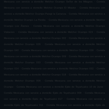
.
Mexicana con servicio a domicilio Melchor Ocampo Señor de los Milagros
Comida
.
Mexicana con servicio a domicilio Melchor Ocampo El Mirador
Comida Mexicana con
.
servicio a domicilio Melchor Ocampo Paraje la Carranza
Comida Mexicana con servicio a
.
domicilio Melchor Ocampo La Florida
Comida Mexicana con servicio a domicilio Melchor
.
Ocampo Los Álamos
Comida Mexicana con servicio a domicilio Melchor Ocampo
.
.
Visitacion
Comida Mexicana con servicio a domicilio Melchor Ocampo 023
Comida
.
Mexicana con servicio a domicilio Melchor Ocampo 002
Comida Mexicana con servicio a
.
domicilio Melchor Ocampo 026
Comida Mexicana con servicio a domicilio Melchor
.
.
Ocampo 040
Comida Mexicana con servicio a domicilio Melchor Ocampo 036
Comida
.
Mexicana con servicio a domicilio Melchor Ocampo 009
Comida Mexicana con servicio a
.
domicilio Melchor Ocampo 033
Comida Mexicana con servicio a domicilio Melchor
.
.
Ocampo 024
Comida Mexicana con servicio a domicilio Melchor Ocampo 032
Comida
.
Mexicana con servicio a domicilio Melchor Ocampo 018
Comida Mexicana con servicio a
.
domicilio Melchor Ocampo 008
Comida Mexicana con servicio a domicilio Melchor
.
.
Ocampo
Comida Mexicana con servicio a domicilio Ejido de Teyahualco 10 de Junio
.
Comida Mexicana con servicio a domicilio Ejido de Teyahualco 008
Comida Mexicana
.
con servicio a domicilio Ejido de Teyahualco 017
Comida Mexicana con servicio a
.
domicilio Ejido de Teyahualco 011
Comida Mexicana con servicio a domicilio Ejido de