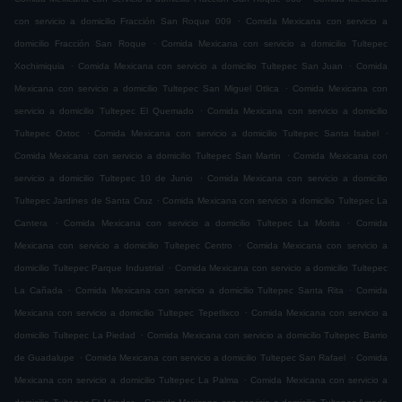
.
con servicio a domicilio Fracción San Roque 009
Comida Mexicana con servicio a
.
domicilio Fracción San Roque
Comida Mexicana con servicio a domicilio Tultepec
.
.
Xochimiquia
Comida Mexicana con servicio a domicilio Tultepec San Juan
Comida
.
Mexicana con servicio a domicilio Tultepec San Miguel Otlica
Comida Mexicana con
.
servicio a domicilio Tultepec El Quemado
Comida Mexicana con servicio a domicilio
.
.
Tultepec Oxtoc
Comida Mexicana con servicio a domicilio Tultepec Santa Isabel
.
Comida Mexicana con servicio a domicilio Tultepec San Martin
Comida Mexicana con
.
servicio a domicilio Tultepec 10 de Junio
Comida Mexicana con servicio a domicilio
.
Tultepec Jardines de Santa Cruz
Comida Mexicana con servicio a domicilio Tultepec La
.
.
Cantera
Comida Mexicana con servicio a domicilio Tultepec La Morita
Comida
.
Mexicana con servicio a domicilio Tultepec Centro
Comida Mexicana con servicio a
.
domicilio Tultepec Parque Industrial
Comida Mexicana con servicio a domicilio Tultepec
.
.
La Cañada
Comida Mexicana con servicio a domicilio Tultepec Santa Rita
Comida
.
Mexicana con servicio a domicilio Tultepec Tepetlixco
Comida Mexicana con servicio a
.
domicilio Tultepec La Piedad
Comida Mexicana con servicio a domicilio Tultepec Barrio
.
.
de Guadalupe
Comida Mexicana con servicio a domicilio Tultepec San Rafael
Comida
.
Mexicana con servicio a domicilio Tultepec La Palma
Comida Mexicana con servicio a
.