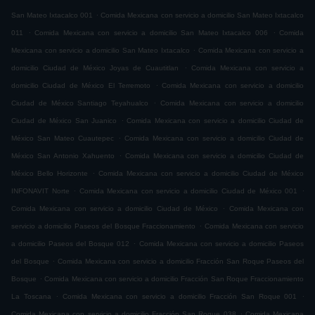
.
San Mateo Ixtacalco 001
Comida Mexicana con servicio a domicilio San Mateo Ixtacalco
.
.
011
Comida Mexicana con servicio a domicilio San Mateo Ixtacalco 006
Comida
.
Mexicana con servicio a domicilio San Mateo Ixtacalco
Comida Mexicana con servicio a
.
domicilio Ciudad de México Joyas de Cuautitlan
Comida Mexicana con servicio a
.
domicilio Ciudad de México El Terremoto
Comida Mexicana con servicio a domicilio
.
Ciudad de México Santiago Teyahualco
Comida Mexicana con servicio a domicilio
.
Ciudad de México San Juanico
Comida Mexicana con servicio a domicilio Ciudad de
.
México San Mateo Cuautepec
Comida Mexicana con servicio a domicilio Ciudad de
.
México San Antonio Xahuento
Comida Mexicana con servicio a domicilio Ciudad de
.
México Bello Horizonte
Comida Mexicana con servicio a domicilio Ciudad de México
.
.
INFONAVIT Norte
Comida Mexicana con servicio a domicilio Ciudad de México 001
.
Comida Mexicana con servicio a domicilio Ciudad de México
Comida Mexicana con
.
servicio a domicilio Paseos del Bosque Fraccionamiento
Comida Mexicana con servicio
.
a domicilio Paseos del Bosque 012
Comida Mexicana con servicio a domicilio Paseos
.
del Bosque
Comida Mexicana con servicio a domicilio Fracción San Roque Paseos del
.
Bosque
Comida Mexicana con servicio a domicilio Fracción San Roque Fraccionamiento
.
.
La Toscana
Comida Mexicana con servicio a domicilio Fracción San Roque 001
.
Comida Mexicana con servicio a domicilio Fracción San Roque 038
Comida Mexicana