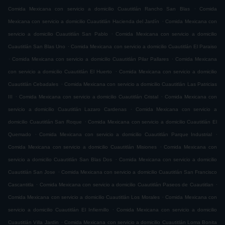
.
Comida Mexicana con servicio a domicilio Cuautitlán Rancho San Blas
Comida
.
Mexicana con servicio a domicilio Cuautitlán Hacienda del Jardín
Comida Mexicana con
.
servicio a domicilio Cuautitlán San Pablo
Comida Mexicana con servicio a domicilio
.
Cuautitlán San Blas Uno
Comida Mexicana con servicio a domicilio Cuautitlán El Paraiso
.
.
Comida Mexicana con servicio a domicilio Cuautitlán Pilar Pallares
Comida Mexicana
.
con servicio a domicilio Cuautitlán El Huerto
Comida Mexicana con servicio a domicilio
.
Cuautitlán Cebadales
Comida Mexicana con servicio a domicilio Cuautitlán Las Patricias
.
.
III
Comida Mexicana con servicio a domicilio Cuautitlán Cristal
Comida Mexicana con
.
servicio a domicilio Cuautitlán Lazaro Cardenas
Comida Mexicana con servicio a
.
domicilio Cuautitlán San Roque
Comida Mexicana con servicio a domicilio Cuautitlán El
.
.
Quemado
Comida Mexicana con servicio a domicilio Cuautitlán Parque Industrial
.
Comida Mexicana con servicio a domicilio Cuautitlán Misiones
Comida Mexicana con
.
servicio a domicilio Cuautitlán San Blas Dos
Comida Mexicana con servicio a domicilio
.
Cuautitlán San Jose
Comida Mexicana con servicio a domicilio Cuautitlán San Francisco
.
.
Cascantitla
Comida Mexicana con servicio a domicilio Cuautitlán Paseos de Cuautitlan
.
Comida Mexicana con servicio a domicilio Cuautitlán Los Morales
Comida Mexicana con
.
servicio a domicilio Cuautitlán El Infiernillo
Comida Mexicana con servicio a domicilio
.
Cuautitlán Villa Jardin
Comida Mexicana con servicio a domicilio Cuautitlán Loma Bonita