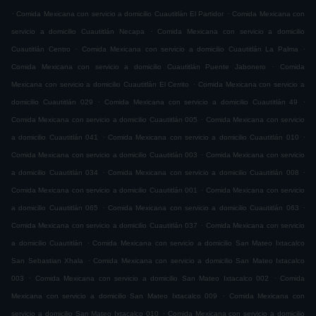
.
.
Comida Mexicana con servicio a domicilio Cuautitlán El Partidor
Comida Mexicana con
.
servicio a domicilio Cuautitlán Necapa
Comida Mexicana con servicio a domicilio
.
.
Cuautitlán Centro
Comida Mexicana con servicio a domicilio Cuautitlán La Palma
.
Comida Mexicana con servicio a domicilio Cuautitlán Puente Jabonero
Comida
.
Mexicana con servicio a domicilio Cuautitlán El Cerrito
Comida Mexicana con servicio a
.
.
domicilio Cuautitlán 029
Comida Mexicana con servicio a domicilio Cuautitlán 49
.
Comida Mexicana con servicio a domicilio Cuautitlán 005
Comida Mexicana con servicio
.
.
a domicilio Cuautitlán 041
Comida Mexicana con servicio a domicilio Cuautitlán 010
.
Comida Mexicana con servicio a domicilio Cuautitlán 003
Comida Mexicana con servicio
.
.
a domicilio Cuautitlán 034
Comida Mexicana con servicio a domicilio Cuautitlán 008
.
Comida Mexicana con servicio a domicilio Cuautitlán 001
Comida Mexicana con servicio
.
.
a domicilio Cuautitlán 065
Comida Mexicana con servicio a domicilio Cuautitlán 063
.
Comida Mexicana con servicio a domicilio Cuautitlán 037
Comida Mexicana con servicio
.
a domicilio Cuautitlán
Comida Mexicana con servicio a domicilio San Mateo Ixtacalco
.
San Sebastian Xhala
Comida Mexicana con servicio a domicilio San Mateo Ixtacalco
.
.
003
Comida Mexicana con servicio a domicilio San Mateo Ixtacalco 002
Comida
.
Mexicana con servicio a domicilio San Mateo Ixtacalco 009
Comida Mexicana con
.
servicio a domicilio San Mateo Ixtacalco 010
Comida Mexicana con servicio a domicilio