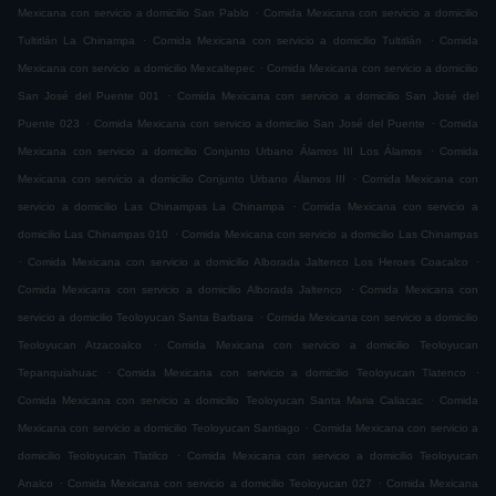
.
Mexicana con servicio a domicilio San Pablo
Comida Mexicana con servicio a domicilio
.
.
Tultitlán La Chinampa
Comida Mexicana con servicio a domicilio Tultitlán
Comida
.
Mexicana con servicio a domicilio Mexcaltepec
Comida Mexicana con servicio a domicilio
.
San José del Puente 001
Comida Mexicana con servicio a domicilio San José del
.
.
Puente 023
Comida Mexicana con servicio a domicilio San José del Puente
Comida
.
Mexicana con servicio a domicilio Conjunto Urbano Álamos III Los Álamos
Comida
.
Mexicana con servicio a domicilio Conjunto Urbano Álamos III
Comida Mexicana con
.
servicio a domicilio Las Chinampas La Chinampa
Comida Mexicana con servicio a
.
domicilio Las Chinampas 010
Comida Mexicana con servicio a domicilio Las Chinampas
.
.
Comida Mexicana con servicio a domicilio Alborada Jaltenco Los Heroes Coacalco
.
Comida Mexicana con servicio a domicilio Alborada Jaltenco
Comida Mexicana con
.
servicio a domicilio Teoloyucan Santa Barbara
Comida Mexicana con servicio a domicilio
.
Teoloyucan Atzacoalco
Comida Mexicana con servicio a domicilio Teoloyucan
.
.
Tepanquiahuac
Comida Mexicana con servicio a domicilio Teoloyucan Tlatenco
.
Comida Mexicana con servicio a domicilio Teoloyucan Santa Maria Caliacac
Comida
.
Mexicana con servicio a domicilio Teoloyucan Santiago
Comida Mexicana con servicio a
.
domicilio Teoloyucan Tlatilco
Comida Mexicana con servicio a domicilio Teoloyucan
.
.
Analco
Comida Mexicana con servicio a domicilio Teoloyucan 027
Comida Mexicana