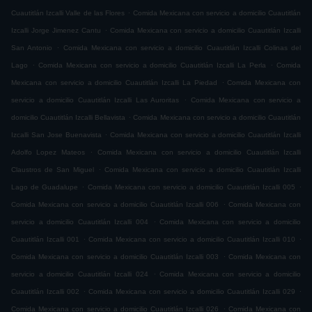
.
Cuautitlán Izcalli Valle de las Flores
Comida Mexicana con servicio a domicilio Cuautitlán
.
Izcalli Jorge Jimenez Cantu
Comida Mexicana con servicio a domicilio Cuautitlán Izcalli
.
San Antonio
Comida Mexicana con servicio a domicilio Cuautitlán Izcalli Colinas del
.
.
Lago
Comida Mexicana con servicio a domicilio Cuautitlán Izcalli La Perla
Comida
.
Mexicana con servicio a domicilio Cuautitlán Izcalli La Piedad
Comida Mexicana con
.
servicio a domicilio Cuautitlán Izcalli Las Auroritas
Comida Mexicana con servicio a
.
domicilio Cuautitlán Izcalli Bellavista
Comida Mexicana con servicio a domicilio Cuautitlán
.
Izcalli San Jose Buenavista
Comida Mexicana con servicio a domicilio Cuautitlán Izcalli
.
Adolfo Lopez Mateos
Comida Mexicana con servicio a domicilio Cuautitlán Izcalli
.
Claustros de San Miguel
Comida Mexicana con servicio a domicilio Cuautitlán Izcalli
.
.
Lago de Guadalupe
Comida Mexicana con servicio a domicilio Cuautitlán Izcalli 005
.
Comida Mexicana con servicio a domicilio Cuautitlán Izcalli 006
Comida Mexicana con
.
servicio a domicilio Cuautitlán Izcalli 004
Comida Mexicana con servicio a domicilio
.
.
Cuautitlán Izcalli 001
Comida Mexicana con servicio a domicilio Cuautitlán Izcalli 010
.
Comida Mexicana con servicio a domicilio Cuautitlán Izcalli 003
Comida Mexicana con
.
servicio a domicilio Cuautitlán Izcalli 024
Comida Mexicana con servicio a domicilio
.
.
Cuautitlán Izcalli 002
Comida Mexicana con servicio a domicilio Cuautitlán Izcalli 029
.
Comida Mexicana con servicio a domicilio Cuautitlán Izcalli 026
Comida Mexicana con