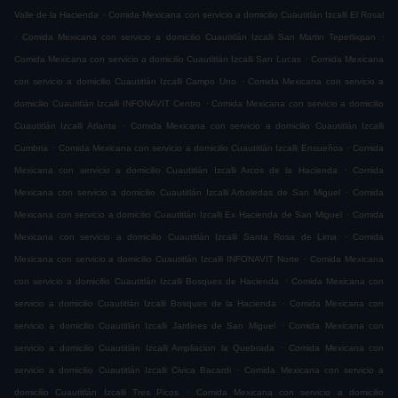
.
Valle de la Hacienda
Comida Mexicana con servicio a domicilio Cuautitlán Izcalli El Rosal
.
.
Comida Mexicana con servicio a domicilio Cuautitlán Izcalli San Martin Tepetlixpan
.
Comida Mexicana con servicio a domicilio Cuautitlán Izcalli San Lucas
Comida Mexicana
.
con servicio a domicilio Cuautitlán Izcalli Campo Uno
Comida Mexicana con servicio a
.
domicilio Cuautitlán Izcalli INFONAVIT Centro
Comida Mexicana con servicio a domicilio
.
Cuautitlán Izcalli Atlanta
Comida Mexicana con servicio a domicilio Cuautitlán Izcalli
.
.
Cumbria
Comida Mexicana con servicio a domicilio Cuautitlán Izcalli Ensueños
Comida
.
Mexicana con servicio a domicilio Cuautitlán Izcalli Arcos de la Hacienda
Comida
.
Mexicana con servicio a domicilio Cuautitlán Izcalli Arboledas de San Miguel
Comida
.
Mexicana con servicio a domicilio Cuautitlán Izcalli Ex Hacienda de San Miguel
Comida
.
Mexicana con servicio a domicilio Cuautitlán Izcalli Santa Rosa de Lima
Comida
.
Mexicana con servicio a domicilio Cuautitlán Izcalli INFONAVIT Norte
Comida Mexicana
.
con servicio a domicilio Cuautitlán Izcalli Bosques de Hacienda
Comida Mexicana con
.
servicio a domicilio Cuautitlán Izcalli Bosques de la Hacienda
Comida Mexicana con
.
servicio a domicilio Cuautitlán Izcalli Jardines de San Miguel
Comida Mexicana con
.
servicio a domicilio Cuautitlán Izcalli Ampliacion la Quebrada
Comida Mexicana con
.
servicio a domicilio Cuautitlán Izcalli Civica Bacardi
Comida Mexicana con servicio a
.
domicilio Cuautitlán Izcalli Tres Picos
Comida Mexicana con servicio a domicilio