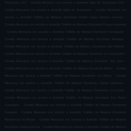
.
.
Teyahualco 012
Comida Mexicana con servicio a domicilio Ejido de Teyahualco 014
.
Comida Mexicana con servicio a domicilio Ejido de Teyahualco
Comida Mexicana con
.
servicio a domicilio Tultitlán de Mariano Escobedo Adolfo López Mateos Issemym
Comida Mexicana con servicio a domicilio Tultitlán de Mariano Escobedo Parque Industrial
.
.
Comida Mexicana con servicio a domicilio Tultitlán de Mariano Escobedo Santiaguito
.
Comida Mexicana con servicio a domicilio Tultitlán de Mariano Escobedo Nativitas
.
Comida Mexicana con servicio a domicilio Tultitlán de Mariano Escobedo San Bartolo
.
Comida Mexicana con servicio a domicilio Tultitlán de Mariano Escobedo La Concepción
.
Comida Mexicana con servicio a domicilio Tultitlán de Mariano Escobedo San Juan
.
Comida Mexicana con servicio a domicilio Tultitlán de Mariano Escobedo Belem
Comida
.
Mexicana con servicio a domicilio Tultitlán de Mariano Escobedo Los Reyes
Comida
.
Mexicana con servicio a domicilio Tultitlán de Mariano Escobedo Lázaro Cárdenas
.
Comida Mexicana con servicio a domicilio Tultitlán de Mariano Escobedo La Acocila
Comida Mexicana con servicio a domicilio Tultitlán de Mariano Escobedo San Mateo
.
Cuautepec
Comida Mexicana con servicio a domicilio Tultitlán de Mariano Escobedo
.
Cueyamil
Comida Mexicana con servicio a domicilio Tultitlán de Mariano Escobedo
.
Residencial los Reyes
Comida Mexicana con servicio a domicilio Tultitlán de Mariano
.
Escobedo Independencia
Comida Mexicana con servicio a domicilio Tultitlán de Mariano