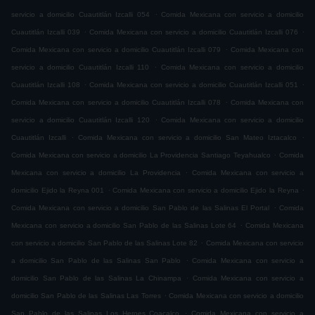
.
servicio a domicilio Cuautitlán Izcalli 054
Comida Mexicana con servicio a domicilio
.
.
Cuautitlán Izcalli 039
Comida Mexicana con servicio a domicilio Cuautitlán Izcalli 076
.
Comida Mexicana con servicio a domicilio Cuautitlán Izcalli 079
Comida Mexicana con
.
servicio a domicilio Cuautitlán Izcalli 110
Comida Mexicana con servicio a domicilio
.
.
Cuautitlán Izcalli 108
Comida Mexicana con servicio a domicilio Cuautitlán Izcalli 051
.
Comida Mexicana con servicio a domicilio Cuautitlán Izcalli 078
Comida Mexicana con
.
servicio a domicilio Cuautitlán Izcalli 120
Comida Mexicana con servicio a domicilio
.
.
Cuautitlán Izcalli
Comida Mexicana con servicio a domicilio San Mateo Iztacalco
.
Comida Mexicana con servicio a domicilio La Providencia Santiago Teyahualco
Comida
.
Mexicana con servicio a domicilio La Providencia
Comida Mexicana con servicio a
.
.
domicilio Ejido la Reyna 001
Comida Mexicana con servicio a domicilio Ejido la Reyna
.
Comida Mexicana con servicio a domicilio San Pablo de las Salinas El Portal
Comida
.
Mexicana con servicio a domicilio San Pablo de las Salinas Lote 64
Comida Mexicana
.
con servicio a domicilio San Pablo de las Salinas Lote 82
Comida Mexicana con servicio
.
a domicilio San Pablo de las Salinas San Pablo
Comida Mexicana con servicio a
.
domicilio San Pablo de las Salinas La Chinampa
Comida Mexicana con servicio a
.
domicilio San Pablo de las Salinas Las Torres
Comida Mexicana con servicio a domicilio
.
San Pablo de las Salinas Los Heroes Coacalco
Comida Mexicana con servicio a