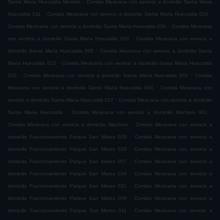
.
Santa María Huecatitla Morelos
Comida Mexicana con servicio a domicilio Santa María
.
.
Huecatitla 011
Comida Mexicana con servicio a domicilio Santa María Huecatitla 024
.
Comida Mexicana con servicio a domicilio Santa María Huecatitla 026
Comida Mexicana
.
con servicio a domicilio Santa María Huecatitla 010
Comida Mexicana con servicio a
.
domicilio Santa María Huecatitla 005
Comida Mexicana con servicio a domicilio Santa
.
María Huecatitla 013
Comida Mexicana con servicio a domicilio Santa María Huecatitla
.
.
016
Comida Mexicana con servicio a domicilio Santa María Huecatitla 001
Comida
.
Mexicana con servicio a domicilio Santa María Huecatitla 004
Comida Mexicana con
.
servicio a domicilio Santa María Huecatitla 017
Comida Mexicana con servicio a domicilio
.
.
Santa María Huecatitla
Comida Mexicana con servicio a domicilio Machero 001
.
Comida Mexicana con servicio a domicilio Machero
Comida Mexicana con servicio a
.
domicilio Fraccionamiento Parque San Mateo 029
Comida Mexicana con servicio a
.
domicilio Fraccionamiento Parque San Mateo 028
Comida Mexicana con servicio a
.
domicilio Fraccionamiento Parque San Mateo 007
Comida Mexicana con servicio a
.
domicilio Fraccionamiento Parque San Mateo 034
Comida Mexicana con servicio a
.
domicilio Fraccionamiento Parque San Mateo 031
Comida Mexicana con servicio a
.
domicilio Fraccionamiento Parque San Mateo 009
Comida Mexicana con servicio a
.
domicilio Fraccionamiento Parque San Mateo 011
Comida Mexicana con servicio a