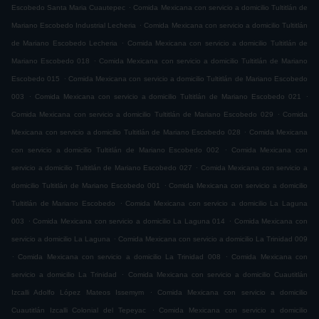
.
Escobedo Santa Maria Cuautepec
Comida Mexicana con servicio a domicilio Tultitlán de
.
Mariano Escobedo Industrial Lecheria
Comida Mexicana con servicio a domicilio Tultitlán
.
de Mariano Escobedo Lecheria
Comida Mexicana con servicio a domicilio Tultitlán de
.
Mariano Escobedo 018
Comida Mexicana con servicio a domicilio Tultitlán de Mariano
.
Escobedo 015
Comida Mexicana con servicio a domicilio Tultitlán de Mariano Escobedo
.
.
003
Comida Mexicana con servicio a domicilio Tultitlán de Mariano Escobedo 021
.
Comida Mexicana con servicio a domicilio Tultitlán de Mariano Escobedo 029
Comida
.
Mexicana con servicio a domicilio Tultitlán de Mariano Escobedo 028
Comida Mexicana
.
con servicio a domicilio Tultitlán de Mariano Escobedo 002
Comida Mexicana con
.
servicio a domicilio Tultitlán de Mariano Escobedo 027
Comida Mexicana con servicio a
.
domicilio Tultitlán de Mariano Escobedo 001
Comida Mexicana con servicio a domicilio
.
Tultitlán de Mariano Escobedo
Comida Mexicana con servicio a domicilio La Laguna
.
.
003
Comida Mexicana con servicio a domicilio La Laguna 014
Comida Mexicana con
.
servicio a domicilio La Laguna
Comida Mexicana con servicio a domicilio La Trinidad 009
.
.
Comida Mexicana con servicio a domicilio La Trinidad 008
Comida Mexicana con
.
servicio a domicilio La Trinidad
Comida Mexicana con servicio a domicilio Cuautitlán
.
Izcalli Adolfo López Mateos Issemym
Comida Mexicana con servicio a domicilio
.
Cuautitlán Izcalli Colonial del Tepeyac
Comida Mexicana con servicio a domicilio