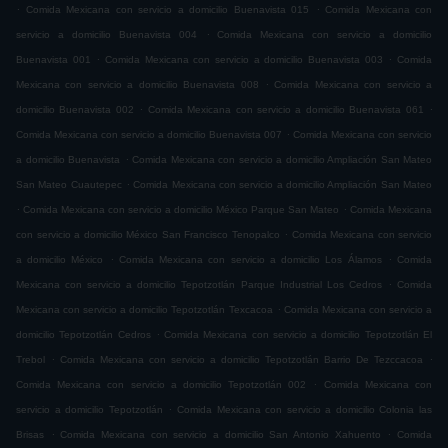
.
.
Comida Mexicana con servicio a domicilio Buenavista 015
Comida Mexicana con
.
servicio a domicilio Buenavista 004
Comida Mexicana con servicio a domicilio
.
.
Buenavista 001
Comida Mexicana con servicio a domicilio Buenavista 003
Comida
.
Mexicana con servicio a domicilio Buenavista 008
Comida Mexicana con servicio a
.
.
domicilio Buenavista 002
Comida Mexicana con servicio a domicilio Buenavista 061
.
Comida Mexicana con servicio a domicilio Buenavista 007
Comida Mexicana con servicio
.
a domicilio Buenavista
Comida Mexicana con servicio a domicilio Ampliación San Mateo
.
San Mateo Cuautepec
Comida Mexicana con servicio a domicilio Ampliación San Mateo
.
.
Comida Mexicana con servicio a domicilio México Parque San Mateo
Comida Mexicana
.
con servicio a domicilio México San Francisco Tenopalco
Comida Mexicana con servicio
.
.
a domicilio México
Comida Mexicana con servicio a domicilio Los Álamos
Comida
.
Mexicana con servicio a domicilio Tepotzotlán Parque Industrial Los Cedros
Comida
.
Mexicana con servicio a domicilio Tepotzotlán Texcacoa
Comida Mexicana con servicio a
.
domicilio Tepotzotlán Cedros
Comida Mexicana con servicio a domicilio Tepotzotlán El
.
.
Trebol
Comida Mexicana con servicio a domicilio Tepotzotlán Barrio De Tezccacoa
.
Comida Mexicana con servicio a domicilio Tepotzotlán 002
Comida Mexicana con
.
servicio a domicilio Tepotzotlán
Comida Mexicana con servicio a domicilio Colonia las
.
.
Brisas
Comida Mexicana con servicio a domicilio San Antonio Xahuento
Comida