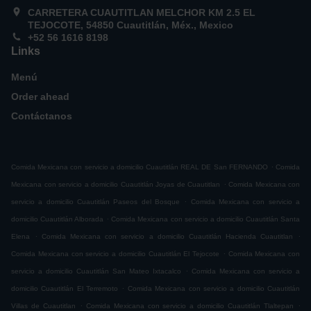
CARRETERA CUAUTITLAN MELCHOR KM 2.5 EL
TEJOCOTE, 54850 Cuautitlán, Méx., Mexico
+52 56 1616 8198
Links
Menú
Order ahead
Contáctanos
.
Comida Mexicana con servicio a domicilio Cuautitlán REAL DE San FERNANDO
Comida
.
Mexicana con servicio a domicilio Cuautitlán Joyas de Cuautitlan
Comida Mexicana con
.
servicio a domicilio Cuautitlán Paseos del Bosque
Comida Mexicana con servicio a
.
domicilio Cuautitlán Alborada
Comida Mexicana con servicio a domicilio Cuautitlán Santa
.
.
Elena
Comida Mexicana con servicio a domicilio Cuautitlán Hacienda Cuautitlan
.
Comida Mexicana con servicio a domicilio Cuautitlán El Tejocote
Comida Mexicana con
.
servicio a domicilio Cuautitlán San Mateo Ixtacalco
Comida Mexicana con servicio a
.
domicilio Cuautitlán El Terremoto
Comida Mexicana con servicio a domicilio Cuautitlán
.
.
Villas de Cuautitlan
Comida Mexicana con servicio a domicilio Cuautitlán Tlaltepan