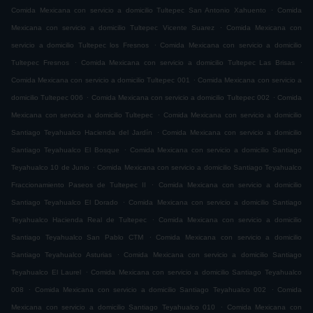
.
Comida Mexicana con servicio a domicilio Tultepec San Antonio Xahuento
Comida
.
Mexicana con servicio a domicilio Tultepec Vicente Suarez
Comida Mexicana con
.
servicio a domicilio Tultepec los Fresnos
Comida Mexicana con servicio a domicilio
.
.
Tultepec Fresnos
Comida Mexicana con servicio a domicilio Tultepec Las Brisas
.
Comida Mexicana con servicio a domicilio Tultepec 001
Comida Mexicana con servicio a
.
.
domicilio Tultepec 006
Comida Mexicana con servicio a domicilio Tultepec 002
Comida
.
Mexicana con servicio a domicilio Tultepec
Comida Mexicana con servicio a domicilio
.
Santiago Teyahualco Hacienda del Jardín
Comida Mexicana con servicio a domicilio
.
Santiago Teyahualco El Bosque
Comida Mexicana con servicio a domicilio Santiago
.
Teyahualco 10 de Junio
Comida Mexicana con servicio a domicilio Santiago Teyahualco
.
Fraccionamiento Paseos de Tultepec II
Comida Mexicana con servicio a domicilio
.
Santiago Teyahualco El Dorado
Comida Mexicana con servicio a domicilio Santiago
.
Teyahualco Hacienda Real de Tultepec
Comida Mexicana con servicio a domicilio
.
Santiago Teyahualco San Pablo CTM
Comida Mexicana con servicio a domicilio
.
Santiago Teyahualco Asturias
Comida Mexicana con servicio a domicilio Santiago
.
Teyahualco El Laurel
Comida Mexicana con servicio a domicilio Santiago Teyahualco
.
.
008
Comida Mexicana con servicio a domicilio Santiago Teyahualco 002
Comida
.
Mexicana con servicio a domicilio Santiago Teyahualco 010
Comida Mexicana con