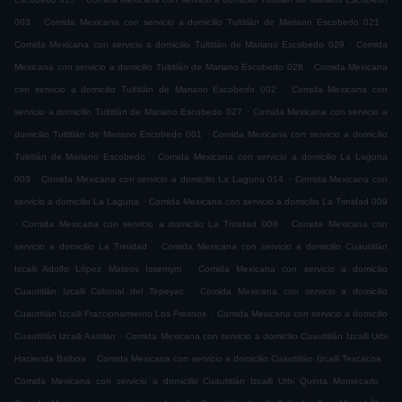
.
.
003
Comida Mexicana con servicio a domicilio Tultitlán de Mariano Escobedo 021
.
Comida Mexicana con servicio a domicilio Tultitlán de Mariano Escobedo 029
Comida
.
Mexicana con servicio a domicilio Tultitlán de Mariano Escobedo 028
Comida Mexicana
.
con servicio a domicilio Tultitlán de Mariano Escobedo 002
Comida Mexicana con
.
servicio a domicilio Tultitlán de Mariano Escobedo 027
Comida Mexicana con servicio a
.
domicilio Tultitlán de Mariano Escobedo 001
Comida Mexicana con servicio a domicilio
.
Tultitlán de Mariano Escobedo
Comida Mexicana con servicio a domicilio La Laguna
.
.
003
Comida Mexicana con servicio a domicilio La Laguna 014
Comida Mexicana con
.
servicio a domicilio La Laguna
Comida Mexicana con servicio a domicilio La Trinidad 009
.
.
Comida Mexicana con servicio a domicilio La Trinidad 008
Comida Mexicana con
.
servicio a domicilio La Trinidad
Comida Mexicana con servicio a domicilio Cuautitlán
.
Izcalli Adolfo López Mateos Issemym
Comida Mexicana con servicio a domicilio
.
Cuautitlán Izcalli Colonial del Tepeyac
Comida Mexicana con servicio a domicilio
.
Cuautitlán Izcalli Fraccionamiento Los Fresnos
Comida Mexicana con servicio a domicilio
.
Cuautitlán Izcalli Axotlan
Comida Mexicana con servicio a domicilio Cuautitlán Izcalli Urbi
.
.
Hacienda Balboa
Comida Mexicana con servicio a domicilio Cuautitlán Izcalli Texcacoa
.
Comida Mexicana con servicio a domicilio Cuautitlán Izcalli Urbi Quinta Montecarlo
.