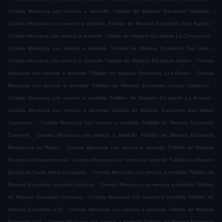
.
Comida Mexicana con servicio a domicilio Tultitlán de Mariano Escobedo Nativitas
.
Comida Mexicana con servicio a domicilio Tultitlán de Mariano Escobedo San Bartolo
.
Comida Mexicana con servicio a domicilio Tultitlán de Mariano Escobedo La Concepción
.
Comida Mexicana con servicio a domicilio Tultitlán de Mariano Escobedo San Juan
.
Comida Mexicana con servicio a domicilio Tultitlán de Mariano Escobedo Belem
Comida
.
Mexicana con servicio a domicilio Tultitlán de Mariano Escobedo Los Reyes
Comida
.
Mexicana con servicio a domicilio Tultitlán de Mariano Escobedo Lázaro Cárdenas
.
Comida Mexicana con servicio a domicilio Tultitlán de Mariano Escobedo La Acocila
Comida Mexicana con servicio a domicilio Tultitlán de Mariano Escobedo San Mateo
.
Cuautepec
Comida Mexicana con servicio a domicilio Tultitlán de Mariano Escobedo
.
Cueyamil
Comida Mexicana con servicio a domicilio Tultitlán de Mariano Escobedo
.
Residencial los Reyes
Comida Mexicana con servicio a domicilio Tultitlán de Mariano
.
Escobedo Independencia
Comida Mexicana con servicio a domicilio Tultitlán de Mariano
.
Escobedo Santa Maria Cuautepec
Comida Mexicana con servicio a domicilio Tultitlán de
.
Mariano Escobedo Industrial Lecheria
Comida Mexicana con servicio a domicilio Tultitlán
.
de Mariano Escobedo Lecheria
Comida Mexicana con servicio a domicilio Tultitlán de
.
Mariano Escobedo 018
Comida Mexicana con servicio a domicilio Tultitlán de Mariano
.
Escobedo 015
Comida Mexicana con servicio a domicilio Tultitlán de Mariano Escobedo