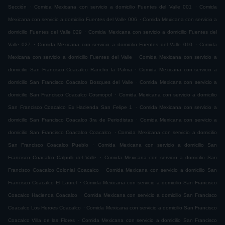
.
.
Sección
Comida Mexicana con servicio a domicilio Fuentes del Valle 001
Comida
.
Mexicana con servicio a domicilio Fuentes del Valle 006
Comida Mexicana con servicio a
.
domicilio Fuentes del Valle 029
Comida Mexicana con servicio a domicilio Fuentes del
.
.
Valle 027
Comida Mexicana con servicio a domicilio Fuentes del Valle 010
Comida
.
Mexicana con servicio a domicilio Fuentes del Valle
Comida Mexicana con servicio a
.
domicilio San Francisco Coacalco Rancho la Palma
Comida Mexicana con servicio a
.
domicilio San Francisco Coacalco Bosques del Valle
Comida Mexicana con servicio a
.
domicilio San Francisco Coacalco Cosmopol
Comida Mexicana con servicio a domicilio
.
San Francisco Coacalco Ex Hacienda San Felipe 1
Comida Mexicana con servicio a
.
domicilio San Francisco Coacalco 3ra de Periodistas
Comida Mexicana con servicio a
.
domicilio San Francisco Coacalco Coacalco
Comida Mexicana con servicio a domicilio
.
San Francisco Coacalco Pueblo
Comida Mexicana con servicio a domicilio San
.
Francisco Coacalco Calpulli del Valle
Comida Mexicana con servicio a domicilio San
.
Francisco Coacalco Colonial Coacalco
Comida Mexicana con servicio a domicilio San
.
Francisco Coacalco El Laurel
Comida Mexicana con servicio a domicilio San Francisco
.
Coacalco Hacienda Coacalco
Comida Mexicana con servicio a domicilio San Francisco
.
Coacalco Los Heroes Coacalco
Comida Mexicana con servicio a domicilio San Francisco
.
Coacalco Villa de las Flores
Comida Mexicana con servicio a domicilio San Francisco