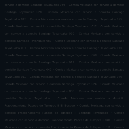
.
servicio a domicilio Santiago Teyahualco 066
Comida Mexicana con servicio a domicilio
.
Santiago Teyahualco 028
Comida Mexicana con servicio a domicilio Santiago
.
.
Teyahualco 015
Comida Mexicana con servicio a domicilio Santiago Teyahualco 025
.
Comida Mexicana con servicio a domicilio Santiago Teyahualco 012
Comida Mexicana
.
con servicio a domicilio Santiago Teyahualco 069
Comida Mexicana con servicio a
.
domicilio Santiago Teyahualco 063
Comida Mexicana con servicio a domicilio Santiago
.
.
Teyahualco 001
Comida Mexicana con servicio a domicilio Santiago Teyahualco 016
.
Comida Mexicana con servicio a domicilio Santiago Teyahualco 068
Comida Mexicana
.
con servicio a domicilio Santiago Teyahualco 021
Comida Mexicana con servicio a
.
domicilio Santiago Teyahualco 045
Comida Mexicana con servicio a domicilio Santiago
.
.
Teyahualco 011
Comida Mexicana con servicio a domicilio Santiago Teyahualco 070
.
Comida Mexicana con servicio a domicilio Santiago Teyahualco 026
Comida Mexicana
.
con servicio a domicilio Santiago Teyahualco 050
Comida Mexicana con servicio a
.
domicilio Santiago Teyahualco
Comida Mexicana con servicio a domicilio
.
Fraccionamiento Paseos de Tultepec II El Bosque
Comida Mexicana con servicio a
.
domicilio Fraccionamiento Paseos de Tultepec II Santiago Teyahualco
Comida
.
Mexicana con servicio a domicilio Fraccionamiento Paseos de Tultepec II 001
Comida
.
Mexicana con servicio a domicilio Fraccionamiento Paseos de Tultepec II 011
Comida