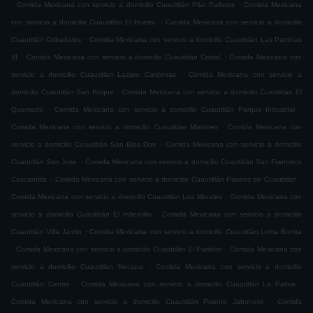
.
.
Comida Mexicana con servicio a domicilio Cuautitlán Pilar Pallares
Comida Mexicana
.
con servicio a domicilio Cuautitlán El Huerto
Comida Mexicana con servicio a domicilio
.
Cuautitlán Cebadales
Comida Mexicana con servicio a domicilio Cuautitlán Las Patricias
.
.
III
Comida Mexicana con servicio a domicilio Cuautitlán Cristal
Comida Mexicana con
.
servicio a domicilio Cuautitlán Lazaro Cardenas
Comida Mexicana con servicio a
.
domicilio Cuautitlán San Roque
Comida Mexicana con servicio a domicilio Cuautitlán El
.
.
Quemado
Comida Mexicana con servicio a domicilio Cuautitlán Parque Industrial
.
Comida Mexicana con servicio a domicilio Cuautitlán Misiones
Comida Mexicana con
.
servicio a domicilio Cuautitlán San Blas Dos
Comida Mexicana con servicio a domicilio
.
Cuautitlán San Jose
Comida Mexicana con servicio a domicilio Cuautitlán San Francisco
.
.
Cascantitla
Comida Mexicana con servicio a domicilio Cuautitlán Paseos de Cuautitlan
.
Comida Mexicana con servicio a domicilio Cuautitlán Los Morales
Comida Mexicana con
.
servicio a domicilio Cuautitlán El Infiernillo
Comida Mexicana con servicio a domicilio
.
Cuautitlán Villa Jardin
Comida Mexicana con servicio a domicilio Cuautitlán Loma Bonita
.
.
Comida Mexicana con servicio a domicilio Cuautitlán El Partidor
Comida Mexicana con
.
servicio a domicilio Cuautitlán Necapa
Comida Mexicana con servicio a domicilio
.
.
Cuautitlán Centro
Comida Mexicana con servicio a domicilio Cuautitlán La Palma
.
Comida Mexicana con servicio a domicilio Cuautitlán Puente Jabonero
Comida