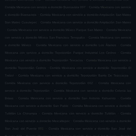
.
Comida Mexicana con servicio a domicilio Buenavista 007
Comida Mexicana con servicio
.
a domicilio Buenavista
Comida Mexicana con servicio a domicilio Ampliación San Mateo
.
San Mateo Cuautepec
Comida Mexicana con servicio a domicilio Ampliación San Mateo
.
.
Comida Mexicana con servicio a domicilio México Parque San Mateo
Comida Mexicana
.
con servicio a domicilio México San Francisco Tenopalco
Comida Mexicana con servicio
.
.
a domicilio México
Comida Mexicana con servicio a domicilio Los Álamos
Comida
.
Mexicana con servicio a domicilio Tepotzotlán Parque Industrial Los Cedros
Comida
.
Mexicana con servicio a domicilio Tepotzotlán Texcacoa
Comida Mexicana con servicio a
.
domicilio Tepotzotlán Cedros
Comida Mexicana con servicio a domicilio Tepotzotlán El
.
.
Trebol
Comida Mexicana con servicio a domicilio Tepotzotlán Barrio De Tezccacoa
.
Comida Mexicana con servicio a domicilio Tepotzotlán 002
Comida Mexicana con
.
servicio a domicilio Tepotzotlán
Comida Mexicana con servicio a domicilio Colonia las
.
.
Brisas
Comida Mexicana con servicio a domicilio San Antonio Xahuento
Comida
.
Mexicana con servicio a domicilio San Pablo
Comida Mexicana con servicio a domicilio
.
.
Tultitlán La Chinampa
Comida Mexicana con servicio a domicilio Tultitlán
Comida
.
Mexicana con servicio a domicilio Mexcaltepec
Comida Mexicana con servicio a domicilio
.
San José del Puente 001
Comida Mexicana con servicio a domicilio San José del
.
.