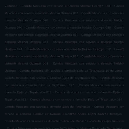
.
.
Visitacion
Comida Mexicana con servicio a domicilio Melchor Ocampo 023
Comida
.
Mexicana con servicio a domicilio Melchor Ocampo 002
Comida Mexicana con servicio a
.
domicilio Melchor Ocampo 026
Comida Mexicana con servicio a domicilio Melchor
.
.
Ocampo 040
Comida Mexicana con servicio a domicilio Melchor Ocampo 036
Comida
.
Mexicana con servicio a domicilio Melchor Ocampo 009
Comida Mexicana con servicio a
.
domicilio Melchor Ocampo 033
Comida Mexicana con servicio a domicilio Melchor
.
.
Ocampo 024
Comida Mexicana con servicio a domicilio Melchor Ocampo 032
Comida
.
Mexicana con servicio a domicilio Melchor Ocampo 018
Comida Mexicana con servicio a
.
domicilio Melchor Ocampo 008
Comida Mexicana con servicio a domicilio Melchor
.
.
Ocampo
Comida Mexicana con servicio a domicilio Ejido de Teyahualco 10 de Junio
.
Comida Mexicana con servicio a domicilio Ejido de Teyahualco 008
Comida Mexicana
.
con servicio a domicilio Ejido de Teyahualco 017
Comida Mexicana con servicio a
.
domicilio Ejido de Teyahualco 011
Comida Mexicana con servicio a domicilio Ejido de
.
.
Teyahualco 012
Comida Mexicana con servicio a domicilio Ejido de Teyahualco 014
.
Comida Mexicana con servicio a domicilio Ejido de Teyahualco
Comida Mexicana con
.
servicio a domicilio Tultitlán de Mariano Escobedo Adolfo López Mateos Issemym
Comida Mexicana con servicio a domicilio Tultitlán de Mariano Escobedo Parque Industrial
.
.
Comida Mexicana con servicio a domicilio Tultitlán de Mariano Escobedo Santiaguito