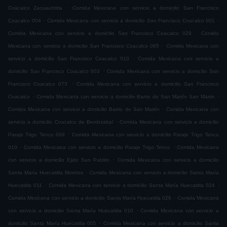
.
Coacalco Zacuauhtitla
Comida Mexicana con servicio a domicilio San Francisco
.
.
Coacalco 004
Comida Mexicana con servicio a domicilio San Francisco Coacalco 001
.
Comida Mexicana con servicio a domicilio San Francisco Coacalco 029
Comida
.
Mexicana con servicio a domicilio San Francisco Coacalco 065
Comida Mexicana con
.
servicio a domicilio San Francisco Coacalco 010
Comida Mexicana con servicio a
.
domicilio San Francisco Coacalco 003
Comida Mexicana con servicio a domicilio San
.
Francisco Coacalco 073
Comida Mexicana con servicio a domicilio San Francisco
.
.
Coacalco
Comida Mexicana con servicio a domicilio Barrio de San Martín San Martin
.
Comida Mexicana con servicio a domicilio Barrio de San Martín
Comida Mexicana con
.
servicio a domicilio Coacalco de Berriozabal
Comida Mexicana con servicio a domicilio
.
Paraje Trigo Tenco 009
Comida Mexicana con servicio a domicilio Paraje Trigo Tenco
.
.
010
Comida Mexicana con servicio a domicilio Paraje Trigo Tenco
Comida Mexicana
.
con servicio a domicilio Ejido San Pablito
Comida Mexicana con servicio a domicilio
.
Santa María Huecatitla Morelos
Comida Mexicana con servicio a domicilio Santa María
.
.
Huecatitla 011
Comida Mexicana con servicio a domicilio Santa María Huecatitla 024
.
Comida Mexicana con servicio a domicilio Santa María Huecatitla 026
Comida Mexicana
.
con servicio a domicilio Santa María Huecatitla 010
Comida Mexicana con servicio a
.
domicilio Santa María Huecatitla 005
Comida Mexicana con servicio a domicilio Santa