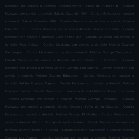
.
Mexicana con servicio a domicilio Fraccionamiento Paseos de Tultepec II
Comida
.
Mexicana con servicio a domicilio Galaxia Cuautitlán 004
Comida Mexicana con servicio
.
a domicilio Galaxia Cuautitlán 006
Comida Mexicana con servicio a domicilio Galaxia
.
.
Cuautitlán 053
Comida Mexicana con servicio a domicilio Galaxia Cuautitlán
Comida
.
Mexicana con servicio a domicilio Villas Xaltipa 045
Comida Mexicana con servicio a
.
domicilio Villas Xaltipa
Comida Mexicana con servicio a domicilio Melchor Ocampo
.
.
Xochimiquia
Comida Mexicana con servicio a domicilio Melchor Ocampo Xacopinca
.
Comida Mexicana con servicio a domicilio Melchor Ocampo El Terremoto
Comida
.
Mexicana con servicio a domicilio Melchor Ocampo San Antonio
Comida Mexicana con
.
servicio a domicilio Melchor Ocampo Educacion
Comida Mexicana con servicio a
.
domicilio Melchor Ocampo Tlapala
Comida Mexicana con servicio a domicilio Melchor
.
Ocampo Torresco
Comida Mexicana con servicio a domicilio Melchor Ocampo San Isidro
.
.
Comida Mexicana con servicio a domicilio Melchor Ocampo Tepetongo
Comida
.
Mexicana con servicio a domicilio Melchor Ocampo Señor de los Milagros
Comida
.
Mexicana con servicio a domicilio Melchor Ocampo El Mirador
Comida Mexicana con
.
servicio a domicilio Melchor Ocampo Paraje la Carranza
Comida Mexicana con servicio a
.
domicilio Melchor Ocampo La Florida
Comida Mexicana con servicio a domicilio Melchor
.
Ocampo Los Álamos
Comida Mexicana con servicio a domicilio Melchor Ocampo