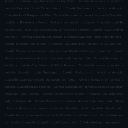
.
servicio a domicilio Cuautitlán Izcalli Las Conchitas
Comida Mexicana con servicio a
.
domicilio Cuautitlán Izcalli Centro Urbano
Comida Mexicana con servicio a domicilio
.
Cuautitlán Izcalli Bosques del Alba
Comida Mexicana con servicio a domicilio Cuautitlán
.
Izcalli Luis Echeverria
Comida Mexicana con servicio a domicilio Cuautitlán Izcalli Ex
.
Hacienda San Jose
Comida Mexicana con servicio a domicilio Cuautitlán Izcalli Jardines
.
.
del Alba 2
Comida Mexicana con servicio a domicilio Cuautitlán Izcalli Arcos del Alba
.
Comida Mexicana con servicio a domicilio Cuautitlán Izcalli Jardines de la Hacienda
.
Comida Mexicana con servicio a domicilio Cuautitlán Izcalli Santiago Tepalcapa
Comida
.
Mexicana con servicio a domicilio Cuautitlán Izcalli Francisco Villa
Comida Mexicana con
.
servicio a domicilio Cuautitlán Izcalli Plaza Tepeyac
Comida Mexicana con servicio a
.
domicilio Cuautitlán Izcalli Tepalcapa
Comida Mexicana con servicio a domicilio
.
Cuautitlán Izcalli Santa Maria Guadalupe las Torres
Comida Mexicana con servicio a
.
domicilio Cuautitlán Izcalli Privanza
Comida Mexicana con servicio a domicilio Cuautitlán
.
Izcalli San Juan Atlamica
Comida Mexicana con servicio a domicilio Cuautitlán Izcalli
.
Valle de la Hacienda
Comida Mexicana con servicio a domicilio Cuautitlán Izcalli El Rosal
.
.
Comida Mexicana con servicio a domicilio Cuautitlán Izcalli San Martin Tepetlixpan
.
Comida Mexicana con servicio a domicilio Cuautitlán Izcalli San Lucas
Comida Mexicana
.
con servicio a domicilio Cuautitlán Izcalli Campo Uno
Comida Mexicana con servicio a