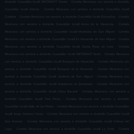
.
domicilio Cuautitlán Izcalli INFONAVIT Centro
Comida Mexicana con servicio a domicilio
.
Cuautitlán Izcalli Atlanta
Comida Mexicana con servicio a domicilio Cuautitlán Izcalli
.
.
Cumbria
Comida Mexicana con servicio a domicilio Cuautitlán Izcalli Ensueños
Comida
.
Mexicana con servicio a domicilio Cuautitlán Izcalli Arcos de la Hacienda
Comida
.
Mexicana con servicio a domicilio Cuautitlán Izcalli Arboledas de San Miguel
Comida
.
Mexicana con servicio a domicilio Cuautitlán Izcalli Ex Hacienda de San Miguel
Comida
.
Mexicana con servicio a domicilio Cuautitlán Izcalli Santa Rosa de Lima
Comida
.
Mexicana con servicio a domicilio Cuautitlán Izcalli INFONAVIT Norte
Comida Mexicana
.
con servicio a domicilio Cuautitlán Izcalli Bosques de Hacienda
Comida Mexicana con
.
servicio a domicilio Cuautitlán Izcalli Bosques de la Hacienda
Comida Mexicana con
.
servicio a domicilio Cuautitlán Izcalli Jardines de San Miguel
Comida Mexicana con
.
servicio a domicilio Cuautitlán Izcalli Ampliacion la Quebrada
Comida Mexicana con
.
servicio a domicilio Cuautitlán Izcalli Civica Bacardi
Comida Mexicana con servicio a
.
domicilio Cuautitlán Izcalli Tres Picos
Comida Mexicana con servicio a domicilio
.
Cuautitlán Izcalli Valle de las Flores
Comida Mexicana con servicio a domicilio Cuautitlán
.
Izcalli Jorge Jimenez Cantu
Comida Mexicana con servicio a domicilio Cuautitlán Izcalli
.
San Antonio
Comida Mexicana con servicio a domicilio Cuautitlán Izcalli Colinas del
.
.
Lago
Comida Mexicana con servicio a domicilio Cuautitlán Izcalli La Perla
Comida