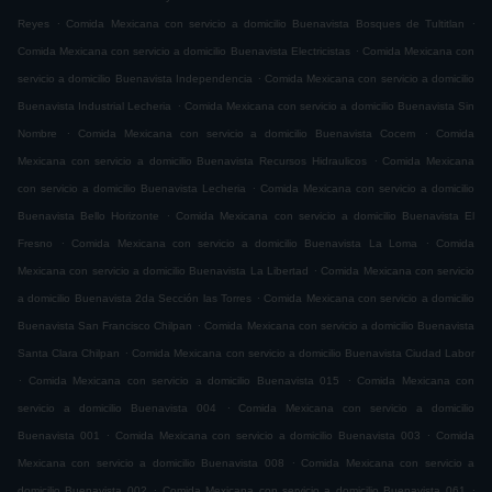
.
.
Reyes
Comida Mexicana con servicio a domicilio Buenavista Bosques de Tultitlan
.
Comida Mexicana con servicio a domicilio Buenavista Electricistas
Comida Mexicana con
.
servicio a domicilio Buenavista Independencia
Comida Mexicana con servicio a domicilio
.
Buenavista Industrial Lecheria
Comida Mexicana con servicio a domicilio Buenavista Sin
.
.
Nombre
Comida Mexicana con servicio a domicilio Buenavista Cocem
Comida
.
Mexicana con servicio a domicilio Buenavista Recursos Hidraulicos
Comida Mexicana
.
con servicio a domicilio Buenavista Lecheria
Comida Mexicana con servicio a domicilio
.
Buenavista Bello Horizonte
Comida Mexicana con servicio a domicilio Buenavista El
.
.
Fresno
Comida Mexicana con servicio a domicilio Buenavista La Loma
Comida
.
Mexicana con servicio a domicilio Buenavista La Libertad
Comida Mexicana con servicio
.
a domicilio Buenavista 2da Sección las Torres
Comida Mexicana con servicio a domicilio
.
Buenavista San Francisco Chilpan
Comida Mexicana con servicio a domicilio Buenavista
.
Santa Clara Chilpan
Comida Mexicana con servicio a domicilio Buenavista Ciudad Labor
.
.
Comida Mexicana con servicio a domicilio Buenavista 015
Comida Mexicana con
.
servicio a domicilio Buenavista 004
Comida Mexicana con servicio a domicilio
.
.
Buenavista 001
Comida Mexicana con servicio a domicilio Buenavista 003
Comida
.
Mexicana con servicio a domicilio Buenavista 008
Comida Mexicana con servicio a
.
.
domicilio Buenavista 002
Comida Mexicana con servicio a domicilio Buenavista 061