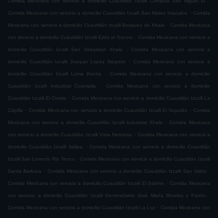
Comida Mexicana con servicio a domicilio Cuautitlán Izcalli Cofradía San Miguel ÌII
.
Comida Mexicana con servicio a domicilio Cuautitlán Izcalli San Mateo Ixtacalco
Comida
.
Mexicana con servicio a domicilio Cuautitlán Izcalli Bosques de Xhala
Comida Mexicana
.
con servicio a domicilio Cuautitlán Izcalli Ejido el Socoro
Comida Mexicana con servicio a
.
domicilio Cuautitlán Izcalli San Sebastian Xhala
Comida Mexicana con servicio a
.
domicilio Cuautitlán Izcalli Joaquin Lopez Negrete
Comida Mexicana con servicio a
.
domicilio Cuautitlán Izcalli Loma Bonita
Comida Mexicana con servicio a domicilio
.
Cuautitlán Izcalli Industrial Cuamatla
Comida Mexicana con servicio a domicilio
.
Cuautitlán Izcalli El Cerrito
Comida Mexicana con servicio a domicilio Cuautitlán Izcalli La
.
.
Capilla
Comida Mexicana con servicio a domicilio Cuautitlán Izcalli El Nopalito
Comida
.
Mexicana con servicio a domicilio Cuautitlán Izcalli Industrial Xhala
Comida Mexicana
.
con servicio a domicilio Cuautitlán Izcalli Vista Hermosa
Comida Mexicana con servicio a
.
domicilio Cuautitlán Izcalli Jaltipa
Comida Mexicana con servicio a domicilio Cuautitlán
.
Izcalli San Lorenzo Rio Tenco
Comida Mexicana con servicio a domicilio Cuautitlán Izcalli
.
.
Santa Barbara
Comida Mexicana con servicio a domicilio Cuautitlán Izcalli San Isidro
.
Comida Mexicana con servicio a domicilio Cuautitlán Izcalli El Sabino
Comida Mexicana
.
con servicio a domicilio Cuautitlán Izcalli Generalísimo José María Morelos y Pavón
.
Comida Mexicana con servicio a domicilio Cuautitlán Izcalli La Luz
Comida Mexicana con