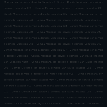
.
Mexicana con servicio a domicilio Cuautitlán El Cerrito
Comida Mexicana con servicio a
.
.
domicilio Cuautitlán 029
Comida Mexicana con servicio a domicilio Cuautitlán 49
.
Comida Mexicana con servicio a domicilio Cuautitlán 005
Comida Mexicana con servicio
.
.
a domicilio Cuautitlán 041
Comida Mexicana con servicio a domicilio Cuautitlán 010
.
Comida Mexicana con servicio a domicilio Cuautitlán 003
Comida Mexicana con servicio
.
.
a domicilio Cuautitlán 034
Comida Mexicana con servicio a domicilio Cuautitlán 008
.
Comida Mexicana con servicio a domicilio Cuautitlán 001
Comida Mexicana con servicio
.
.
a domicilio Cuautitlán 065
Comida Mexicana con servicio a domicilio Cuautitlán 063
.
Comida Mexicana con servicio a domicilio Cuautitlán 037
Comida Mexicana con servicio
.
a domicilio Cuautitlán
Comida Mexicana con servicio a domicilio San Mateo Ixtacalco
.
San Sebastian Xhala
Comida Mexicana con servicio a domicilio San Mateo Ixtacalco
.
.
003
Comida Mexicana con servicio a domicilio San Mateo Ixtacalco 002
Comida
.
Mexicana con servicio a domicilio San Mateo Ixtacalco 009
Comida Mexicana con
.
servicio a domicilio San Mateo Ixtacalco 010
Comida Mexicana con servicio a domicilio
.
San Mateo Ixtacalco 001
Comida Mexicana con servicio a domicilio San Mateo Ixtacalco
.
.
011
Comida Mexicana con servicio a domicilio San Mateo Ixtacalco 006
Comida
.
Mexicana con servicio a domicilio San Mateo Ixtacalco
Comida Mexicana con servicio a
.
domicilio Ciudad de México Joyas de Cuautitlan
Comida Mexicana con servicio a