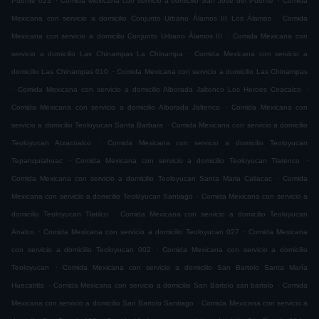
Puente 023
Comida Mexicana con servicio a domicilio San José del Puente
Comida
.
Mexicana con servicio a domicilio Conjunto Urbano Álamos III Los Álamos
Comida
.
Mexicana con servicio a domicilio Conjunto Urbano Álamos III
Comida Mexicana con
.
servicio a domicilio Las Chinampas La Chinampa
Comida Mexicana con servicio a
.
domicilio Las Chinampas 010
Comida Mexicana con servicio a domicilio Las Chinampas
.
.
Comida Mexicana con servicio a domicilio Alborada Jaltenco Los Heroes Coacalco
.
Comida Mexicana con servicio a domicilio Alborada Jaltenco
Comida Mexicana con
.
servicio a domicilio Teoloyucan Santa Barbara
Comida Mexicana con servicio a domicilio
.
Teoloyucan Atzacoalco
Comida Mexicana con servicio a domicilio Teoloyucan
.
.
Tepanquiahuac
Comida Mexicana con servicio a domicilio Teoloyucan Tlatenco
.
Comida Mexicana con servicio a domicilio Teoloyucan Santa Maria Caliacac
Comida
.
Mexicana con servicio a domicilio Teoloyucan Santiago
Comida Mexicana con servicio a
.
domicilio Teoloyucan Tlatilco
Comida Mexicana con servicio a domicilio Teoloyucan
.
.
Analco
Comida Mexicana con servicio a domicilio Teoloyucan 027
Comida Mexicana
.
con servicio a domicilio Teoloyucan 002
Comida Mexicana con servicio a domicilio
.
Teoloyucan
Comida Mexicana con servicio a domicilio San Bartolo Santa María
.
.
Huecatitla
Comida Mexicana con servicio a domicilio San Bartolo san bartolo
Comida
.
Mexicana con servicio a domicilio San Bartolo Santiago
Comida Mexicana con servicio a
.
.