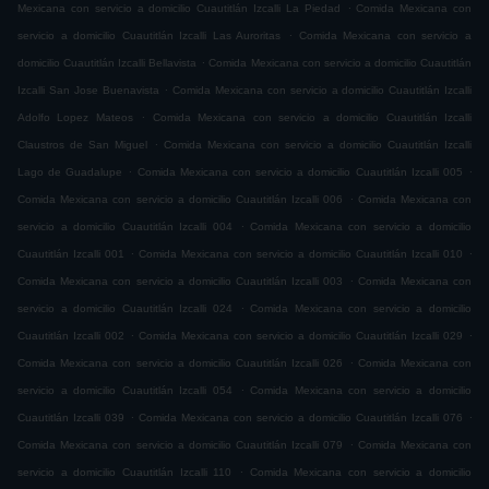
.
Mexicana con servicio a domicilio Cuautitlán Izcalli La Piedad
Comida Mexicana con
.
servicio a domicilio Cuautitlán Izcalli Las Auroritas
Comida Mexicana con servicio a
.
domicilio Cuautitlán Izcalli Bellavista
Comida Mexicana con servicio a domicilio Cuautitlán
.
Izcalli San Jose Buenavista
Comida Mexicana con servicio a domicilio Cuautitlán Izcalli
.
Adolfo Lopez Mateos
Comida Mexicana con servicio a domicilio Cuautitlán Izcalli
.
Claustros de San Miguel
Comida Mexicana con servicio a domicilio Cuautitlán Izcalli
.
.
Lago de Guadalupe
Comida Mexicana con servicio a domicilio Cuautitlán Izcalli 005
.
Comida Mexicana con servicio a domicilio Cuautitlán Izcalli 006
Comida Mexicana con
.
servicio a domicilio Cuautitlán Izcalli 004
Comida Mexicana con servicio a domicilio
.
.
Cuautitlán Izcalli 001
Comida Mexicana con servicio a domicilio Cuautitlán Izcalli 010
.
Comida Mexicana con servicio a domicilio Cuautitlán Izcalli 003
Comida Mexicana con
.
servicio a domicilio Cuautitlán Izcalli 024
Comida Mexicana con servicio a domicilio
.
.
Cuautitlán Izcalli 002
Comida Mexicana con servicio a domicilio Cuautitlán Izcalli 029
.
Comida Mexicana con servicio a domicilio Cuautitlán Izcalli 026
Comida Mexicana con
.
servicio a domicilio Cuautitlán Izcalli 054
Comida Mexicana con servicio a domicilio
.
.
Cuautitlán Izcalli 039
Comida Mexicana con servicio a domicilio Cuautitlán Izcalli 076
.
Comida Mexicana con servicio a domicilio Cuautitlán Izcalli 079
Comida Mexicana con
.
servicio a domicilio Cuautitlán Izcalli 110
Comida Mexicana con servicio a domicilio