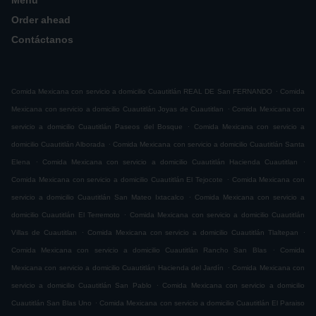
Menú
Order ahead
Contáctanos
.
Comida Mexicana con servicio a domicilio Cuautitlán REAL DE San FERNANDO
Comida
.
Mexicana con servicio a domicilio Cuautitlán Joyas de Cuautitlan
Comida Mexicana con
.
servicio a domicilio Cuautitlán Paseos del Bosque
Comida Mexicana con servicio a
.
domicilio Cuautitlán Alborada
Comida Mexicana con servicio a domicilio Cuautitlán Santa
.
.
Elena
Comida Mexicana con servicio a domicilio Cuautitlán Hacienda Cuautitlan
.
Comida Mexicana con servicio a domicilio Cuautitlán El Tejocote
Comida Mexicana con
.
servicio a domicilio Cuautitlán San Mateo Ixtacalco
Comida Mexicana con servicio a
.
domicilio Cuautitlán El Terremoto
Comida Mexicana con servicio a domicilio Cuautitlán
.
.
Villas de Cuautitlan
Comida Mexicana con servicio a domicilio Cuautitlán Tlaltepan
.
Comida Mexicana con servicio a domicilio Cuautitlán Rancho San Blas
Comida
.
Mexicana con servicio a domicilio Cuautitlán Hacienda del Jardín
Comida Mexicana con
.
servicio a domicilio Cuautitlán San Pablo
Comida Mexicana con servicio a domicilio
.
Cuautitlán San Blas Uno
Comida Mexicana con servicio a domicilio Cuautitlán El Paraiso