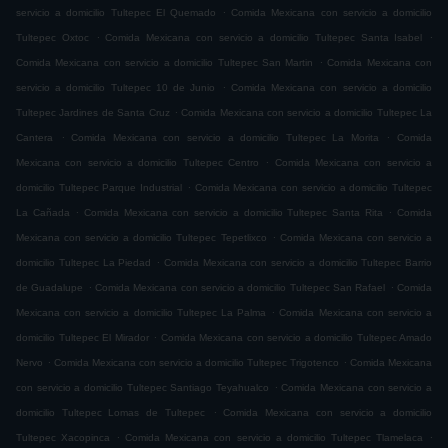
.
servicio a domicilio Tultepec El Quemado
Comida Mexicana con servicio a domicilio
.
.
Tultepec Oxtoc
Comida Mexicana con servicio a domicilio Tultepec Santa Isabel
.
Comida Mexicana con servicio a domicilio Tultepec San Martin
Comida Mexicana con
.
servicio a domicilio Tultepec 10 de Junio
Comida Mexicana con servicio a domicilio
.
Tultepec Jardines de Santa Cruz
Comida Mexicana con servicio a domicilio Tultepec La
.
.
Cantera
Comida Mexicana con servicio a domicilio Tultepec La Morita
Comida
.
Mexicana con servicio a domicilio Tultepec Centro
Comida Mexicana con servicio a
.
domicilio Tultepec Parque Industrial
Comida Mexicana con servicio a domicilio Tultepec
.
.
La Cañada
Comida Mexicana con servicio a domicilio Tultepec Santa Rita
Comida
.
Mexicana con servicio a domicilio Tultepec Tepetlixco
Comida Mexicana con servicio a
.
domicilio Tultepec La Piedad
Comida Mexicana con servicio a domicilio Tultepec Barrio
.
.
de Guadalupe
Comida Mexicana con servicio a domicilio Tultepec San Rafael
Comida
.
Mexicana con servicio a domicilio Tultepec La Palma
Comida Mexicana con servicio a
.
domicilio Tultepec El Mirador
Comida Mexicana con servicio a domicilio Tultepec Amado
.
.
Nervo
Comida Mexicana con servicio a domicilio Tultepec Trigotenco
Comida Mexicana
.
con servicio a domicilio Tultepec Santiago Teyahualco
Comida Mexicana con servicio a
.
domicilio Tultepec Lomas de Tultepec
Comida Mexicana con servicio a domicilio
.
.
Tultepec Xacopinca
Comida Mexicana con servicio a domicilio Tultepec Tlamelaca