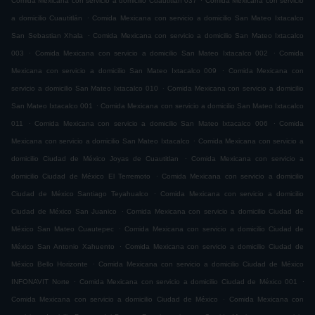
Comida Mexicana con servicio a domicilio Cuautitlán 037
Comida Mexicana con servicio
.
a domicilio Cuautitlán
Comida Mexicana con servicio a domicilio San Mateo Ixtacalco
.
San Sebastian Xhala
Comida Mexicana con servicio a domicilio San Mateo Ixtacalco
.
.
003
Comida Mexicana con servicio a domicilio San Mateo Ixtacalco 002
Comida
.
Mexicana con servicio a domicilio San Mateo Ixtacalco 009
Comida Mexicana con
.
servicio a domicilio San Mateo Ixtacalco 010
Comida Mexicana con servicio a domicilio
.
San Mateo Ixtacalco 001
Comida Mexicana con servicio a domicilio San Mateo Ixtacalco
.
.
011
Comida Mexicana con servicio a domicilio San Mateo Ixtacalco 006
Comida
.
Mexicana con servicio a domicilio San Mateo Ixtacalco
Comida Mexicana con servicio a
.
domicilio Ciudad de México Joyas de Cuautitlan
Comida Mexicana con servicio a
.
domicilio Ciudad de México El Terremoto
Comida Mexicana con servicio a domicilio
.
Ciudad de México Santiago Teyahualco
Comida Mexicana con servicio a domicilio
.
Ciudad de México San Juanico
Comida Mexicana con servicio a domicilio Ciudad de
.
México San Mateo Cuautepec
Comida Mexicana con servicio a domicilio Ciudad de
.
México San Antonio Xahuento
Comida Mexicana con servicio a domicilio Ciudad de
.
México Bello Horizonte
Comida Mexicana con servicio a domicilio Ciudad de México
.
.
INFONAVIT Norte
Comida Mexicana con servicio a domicilio Ciudad de México 001
.
Comida Mexicana con servicio a domicilio Ciudad de México
Comida Mexicana con
.