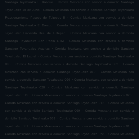
.
Santiago Teyahualco El Bosque
Comida Mexicana con servicio a domicilio Santiago
.
Teyahualco 10 de Junio
Comida Mexicana con servicio a domicilio Santiago Teyahualco
.
Fraccionamiento Paseos de Tultepec II
Comida Mexicana con servicio a domicilio
.
Santiago Teyahualco El Dorado
Comida Mexicana con servicio a domicilio Santiago
.
Teyahualco Hacienda Real de Tultepec
Comida Mexicana con servicio a domicilio
.
Santiago Teyahualco San Pablo CTM
Comida Mexicana con servicio a domicilio
.
Santiago Teyahualco Asturias
Comida Mexicana con servicio a domicilio Santiago
.
Teyahualco El Laurel
Comida Mexicana con servicio a domicilio Santiago Teyahualco
.
.
008
Comida Mexicana con servicio a domicilio Santiago Teyahualco 002
Comida
.
Mexicana con servicio a domicilio Santiago Teyahualco 010
Comida Mexicana con
.
servicio a domicilio Santiago Teyahualco 066
Comida Mexicana con servicio a domicilio
.
Santiago Teyahualco 028
Comida Mexicana con servicio a domicilio Santiago
.
.
Teyahualco 015
Comida Mexicana con servicio a domicilio Santiago Teyahualco 025
.
Comida Mexicana con servicio a domicilio Santiago Teyahualco 012
Comida Mexicana
.
con servicio a domicilio Santiago Teyahualco 069
Comida Mexicana con servicio a
.
domicilio Santiago Teyahualco 063
Comida Mexicana con servicio a domicilio Santiago
.
.
Teyahualco 001
Comida Mexicana con servicio a domicilio Santiago Teyahualco 016
.
Comida Mexicana con servicio a domicilio Santiago Teyahualco 068
Comida Mexicana