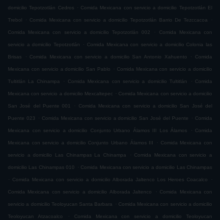
.
domicilio Tepotzotlán Cedros
Comida Mexicana con servicio a domicilio Tepotzotlán El
.
.
Trebol
Comida Mexicana con servicio a domicilio Tepotzotlán Barrio De Tezccacoa
.
Comida Mexicana con servicio a domicilio Tepotzotlán 002
Comida Mexicana con
.
servicio a domicilio Tepotzotlán
Comida Mexicana con servicio a domicilio Colonia las
.
.
Brisas
Comida Mexicana con servicio a domicilio San Antonio Xahuento
Comida
.
Mexicana con servicio a domicilio San Pablo
Comida Mexicana con servicio a domicilio
.
.
Tultitlán La Chinampa
Comida Mexicana con servicio a domicilio Tultitlán
Comida
.
Mexicana con servicio a domicilio Mexcaltepec
Comida Mexicana con servicio a domicilio
.
San José del Puente 001
Comida Mexicana con servicio a domicilio San José del
.
.
Puente 023
Comida Mexicana con servicio a domicilio San José del Puente
Comida
.
Mexicana con servicio a domicilio Conjunto Urbano Álamos III Los Álamos
Comida
.
Mexicana con servicio a domicilio Conjunto Urbano Álamos III
Comida Mexicana con
.
servicio a domicilio Las Chinampas La Chinampa
Comida Mexicana con servicio a
.
domicilio Las Chinampas 010
Comida Mexicana con servicio a domicilio Las Chinampas
.
.
Comida Mexicana con servicio a domicilio Alborada Jaltenco Los Heroes Coacalco
.
Comida Mexicana con servicio a domicilio Alborada Jaltenco
Comida Mexicana con
.
servicio a domicilio Teoloyucan Santa Barbara
Comida Mexicana con servicio a domicilio
.
Teoloyucan Atzacoalco
Comida Mexicana con servicio a domicilio Teoloyucan