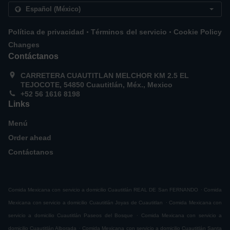
.
.
Política de privacidad
Términos del servicio
Cookie Policy
Changes
Contáctanos
CARRETERA CUAUTITLAN MELCHOR KM 2.5 EL
TEJOCOTE, 54850 Cuautitlán, Méx., Mexico
+52 56 1616 8198
Links
Menú
Order ahead
Contáctanos
.
Comida Mexicana con servicio a domicilio Cuautitlán REAL DE San FERNANDO
Comida
.
Mexicana con servicio a domicilio Cuautitlán Joyas de Cuautitlan
Comida Mexicana con
.
servicio a domicilio Cuautitlán Paseos del Bosque
Comida Mexicana con servicio a
.
domicilio Cuautitlán Alborada
Comida Mexicana con servicio a domicilio Cuautitlán Santa