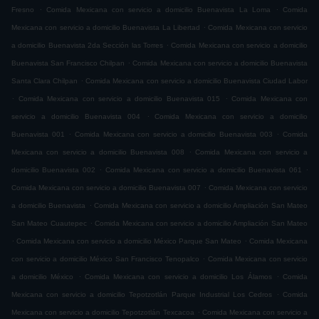
.
.
Fresno
Comida Mexicana con servicio a domicilio Buenavista La Loma
Comida
.
Mexicana con servicio a domicilio Buenavista La Libertad
Comida Mexicana con servicio
.
a domicilio Buenavista 2da Sección las Torres
Comida Mexicana con servicio a domicilio
.
Buenavista San Francisco Chilpan
Comida Mexicana con servicio a domicilio Buenavista
.
Santa Clara Chilpan
Comida Mexicana con servicio a domicilio Buenavista Ciudad Labor
.
.
Comida Mexicana con servicio a domicilio Buenavista 015
Comida Mexicana con
.
servicio a domicilio Buenavista 004
Comida Mexicana con servicio a domicilio
.
.
Buenavista 001
Comida Mexicana con servicio a domicilio Buenavista 003
Comida
.
Mexicana con servicio a domicilio Buenavista 008
Comida Mexicana con servicio a
.
.
domicilio Buenavista 002
Comida Mexicana con servicio a domicilio Buenavista 061
.
Comida Mexicana con servicio a domicilio Buenavista 007
Comida Mexicana con servicio
.
a domicilio Buenavista
Comida Mexicana con servicio a domicilio Ampliación San Mateo
.
San Mateo Cuautepec
Comida Mexicana con servicio a domicilio Ampliación San Mateo
.
.
Comida Mexicana con servicio a domicilio México Parque San Mateo
Comida Mexicana
.
con servicio a domicilio México San Francisco Tenopalco
Comida Mexicana con servicio
.
.
a domicilio México
Comida Mexicana con servicio a domicilio Los Álamos
Comida
.
Mexicana con servicio a domicilio Tepotzotlán Parque Industrial Los Cedros
Comida
.
Mexicana con servicio a domicilio Tepotzotlán Texcacoa
Comida Mexicana con servicio a