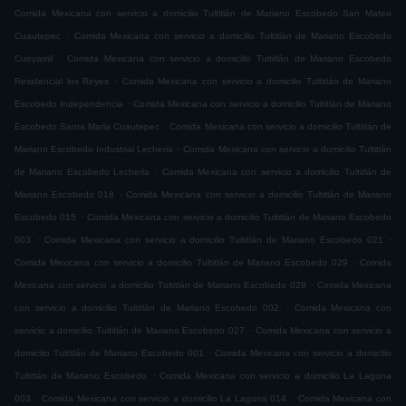
Comida Mexicana con servicio a domicilio Tultitlán de Mariano Escobedo San Mateo
.
Cuautepec
Comida Mexicana con servicio a domicilio Tultitlán de Mariano Escobedo
.
Cueyamil
Comida Mexicana con servicio a domicilio Tultitlán de Mariano Escobedo
.
Residencial los Reyes
Comida Mexicana con servicio a domicilio Tultitlán de Mariano
.
Escobedo Independencia
Comida Mexicana con servicio a domicilio Tultitlán de Mariano
.
Escobedo Santa Maria Cuautepec
Comida Mexicana con servicio a domicilio Tultitlán de
.
Mariano Escobedo Industrial Lecheria
Comida Mexicana con servicio a domicilio Tultitlán
.
de Mariano Escobedo Lecheria
Comida Mexicana con servicio a domicilio Tultitlán de
.
Mariano Escobedo 018
Comida Mexicana con servicio a domicilio Tultitlán de Mariano
.
Escobedo 015
Comida Mexicana con servicio a domicilio Tultitlán de Mariano Escobedo
.
.
003
Comida Mexicana con servicio a domicilio Tultitlán de Mariano Escobedo 021
.
Comida Mexicana con servicio a domicilio Tultitlán de Mariano Escobedo 029
Comida
.
Mexicana con servicio a domicilio Tultitlán de Mariano Escobedo 028
Comida Mexicana
.
con servicio a domicilio Tultitlán de Mariano Escobedo 002
Comida Mexicana con
.
servicio a domicilio Tultitlán de Mariano Escobedo 027
Comida Mexicana con servicio a
.
domicilio Tultitlán de Mariano Escobedo 001
Comida Mexicana con servicio a domicilio
.
Tultitlán de Mariano Escobedo
Comida Mexicana con servicio a domicilio La Laguna
.
.
003
Comida Mexicana con servicio a domicilio La Laguna 014
Comida Mexicana con