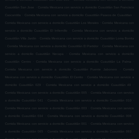
.
Cuautitlán San Jose
Comida Mexicana con servicio a domicilio Cuautitlán San Francisco
.
.
Cascantitla
Comida Mexicana con servicio a domicilio Cuautitlán Paseos de Cuautitlan
.
Comida Mexicana con servicio a domicilio Cuautitlán Los Morales
Comida Mexicana con
.
servicio a domicilio Cuautitlán El Infiernillo
Comida Mexicana con servicio a domicilio
.
Cuautitlán Villa Jardin
Comida Mexicana con servicio a domicilio Cuautitlán Loma Bonita
.
.
Comida Mexicana con servicio a domicilio Cuautitlán El Partidor
Comida Mexicana con
.
servicio a domicilio Cuautitlán Necapa
Comida Mexicana con servicio a domicilio
.
.
Cuautitlán Centro
Comida Mexicana con servicio a domicilio Cuautitlán La Palma
.
Comida Mexicana con servicio a domicilio Cuautitlán Puente Jabonero
Comida
.
Mexicana con servicio a domicilio Cuautitlán El Cerrito
Comida Mexicana con servicio a
.
.
domicilio Cuautitlán 029
Comida Mexicana con servicio a domicilio Cuautitlán 49
.
Comida Mexicana con servicio a domicilio Cuautitlán 005
Comida Mexicana con servicio
.
.
a domicilio Cuautitlán 041
Comida Mexicana con servicio a domicilio Cuautitlán 010
.
Comida Mexicana con servicio a domicilio Cuautitlán 003
Comida Mexicana con servicio
.
.
a domicilio Cuautitlán 034
Comida Mexicana con servicio a domicilio Cuautitlán 008
.
Comida Mexicana con servicio a domicilio Cuautitlán 001
Comida Mexicana con servicio
.
.
a domicilio Cuautitlán 065
Comida Mexicana con servicio a domicilio Cuautitlán 063
.