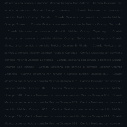
.
Mexicana con servicio a domicilio Melchor Ocampo San Antonio
Comida Mexicana con
.
servicio a domicilio Melchor Ocampo Educacion
Comida Mexicana con servicio a
.
domicilio Melchor Ocampo Tlapala
Comida Mexicana con servicio a domicilio Melchor
.
Ocampo Torresco
Comida Mexicana con servicio a domicilio Melchor Ocampo San Isidro
.
.
Comida Mexicana con servicio a domicilio Melchor Ocampo Tepetongo
Comida
.
Mexicana con servicio a domicilio Melchor Ocampo Señor de los Milagros
Comida
.
Mexicana con servicio a domicilio Melchor Ocampo El Mirador
Comida Mexicana con
.
servicio a domicilio Melchor Ocampo Paraje la Carranza
Comida Mexicana con servicio a
.
domicilio Melchor Ocampo La Florida
Comida Mexicana con servicio a domicilio Melchor
.
Ocampo Los Álamos
Comida Mexicana con servicio a domicilio Melchor Ocampo
.
.
Visitacion
Comida Mexicana con servicio a domicilio Melchor Ocampo 023
Comida
.
Mexicana con servicio a domicilio Melchor Ocampo 002
Comida Mexicana con servicio a
.
domicilio Melchor Ocampo 026
Comida Mexicana con servicio a domicilio Melchor
.
.
Ocampo 040
Comida Mexicana con servicio a domicilio Melchor Ocampo 036
Comida
.
Mexicana con servicio a domicilio Melchor Ocampo 009
Comida Mexicana con servicio a
.
domicilio Melchor Ocampo 033
Comida Mexicana con servicio a domicilio Melchor
.
.
Ocampo 024
Comida Mexicana con servicio a domicilio Melchor Ocampo 032
Comida
.
Mexicana con servicio a domicilio Melchor Ocampo 018
Comida Mexicana con servicio a