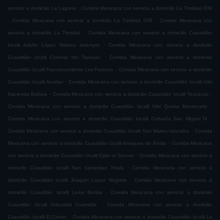
.
servicio a domicilio La Laguna
Comida Mexicana con servicio a domicilio La Trinidad 009
.
.
Comida Mexicana con servicio a domicilio La Trinidad 008
Comida Mexicana con
.
servicio a domicilio La Trinidad
Comida Mexicana con servicio a domicilio Cuautitlán
.
Izcalli Adolfo López Mateos Issemym
Comida Mexicana con servicio a domicilio
.
Cuautitlán Izcalli Colonial del Tepeyac
Comida Mexicana con servicio a domicilio
.
Cuautitlán Izcalli Fraccionamiento Los Fresnos
Comida Mexicana con servicio a domicilio
.
Cuautitlán Izcalli Axotlan
Comida Mexicana con servicio a domicilio Cuautitlán Izcalli Urbi
.
.
Hacienda Balboa
Comida Mexicana con servicio a domicilio Cuautitlán Izcalli Texcacoa
.
Comida Mexicana con servicio a domicilio Cuautitlán Izcalli Urbi Quinta Montecarlo
.
Comida Mexicana con servicio a domicilio Cuautitlán Izcalli Cofradía San Miguel ÌII
.
Comida Mexicana con servicio a domicilio Cuautitlán Izcalli San Mateo Ixtacalco
Comida
.
Mexicana con servicio a domicilio Cuautitlán Izcalli Bosques de Xhala
Comida Mexicana
.
con servicio a domicilio Cuautitlán Izcalli Ejido el Socoro
Comida Mexicana con servicio a
.
domicilio Cuautitlán Izcalli San Sebastian Xhala
Comida Mexicana con servicio a
.
domicilio Cuautitlán Izcalli Joaquin Lopez Negrete
Comida Mexicana con servicio a
.
domicilio Cuautitlán Izcalli Loma Bonita
Comida Mexicana con servicio a domicilio
.
Cuautitlán Izcalli Industrial Cuamatla
Comida Mexicana con servicio a domicilio
.
Cuautitlán Izcalli El Cerrito
Comida Mexicana con servicio a domicilio Cuautitlán Izcalli La