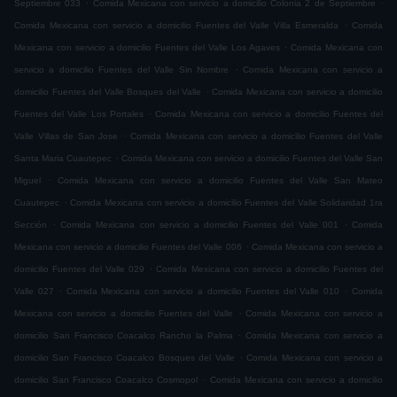
.
.
Septiembre 033
Comida Mexicana con servicio a domicilio Colonia 2 de Septiembre
.
Comida Mexicana con servicio a domicilio Fuentes del Valle Villa Esmeralda
Comida
.
Mexicana con servicio a domicilio Fuentes del Valle Los Agaves
Comida Mexicana con
.
servicio a domicilio Fuentes del Valle Sin Nombre
Comida Mexicana con servicio a
.
domicilio Fuentes del Valle Bosques del Valle
Comida Mexicana con servicio a domicilio
.
Fuentes del Valle Los Portales
Comida Mexicana con servicio a domicilio Fuentes del
.
Valle Villas de San Jose
Comida Mexicana con servicio a domicilio Fuentes del Valle
.
Santa Maria Cuautepec
Comida Mexicana con servicio a domicilio Fuentes del Valle San
.
Miguel
Comida Mexicana con servicio a domicilio Fuentes del Valle San Mateo
.
Cuautepec
Comida Mexicana con servicio a domicilio Fuentes del Valle Solidaridad 1ra
.
.
Sección
Comida Mexicana con servicio a domicilio Fuentes del Valle 001
Comida
.
Mexicana con servicio a domicilio Fuentes del Valle 006
Comida Mexicana con servicio a
.
domicilio Fuentes del Valle 029
Comida Mexicana con servicio a domicilio Fuentes del
.
.
Valle 027
Comida Mexicana con servicio a domicilio Fuentes del Valle 010
Comida
.
Mexicana con servicio a domicilio Fuentes del Valle
Comida Mexicana con servicio a
.
domicilio San Francisco Coacalco Rancho la Palma
Comida Mexicana con servicio a
.
domicilio San Francisco Coacalco Bosques del Valle
Comida Mexicana con servicio a
.
domicilio San Francisco Coacalco Cosmopol
Comida Mexicana con servicio a domicilio