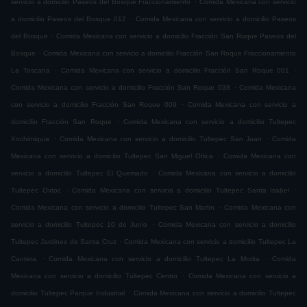
servicio a domicilio Paseos del Bosque Fraccionamiento
Comida Mexicana con servicio
.
a domicilio Paseos del Bosque 012
Comida Mexicana con servicio a domicilio Paseos
.
del Bosque
Comida Mexicana con servicio a domicilio Fracción San Roque Paseos del
.
Bosque
Comida Mexicana con servicio a domicilio Fracción San Roque Fraccionamiento
.
.
La Toscana
Comida Mexicana con servicio a domicilio Fracción San Roque 001
.
Comida Mexicana con servicio a domicilio Fracción San Roque 038
Comida Mexicana
.
con servicio a domicilio Fracción San Roque 009
Comida Mexicana con servicio a
.
domicilio Fracción San Roque
Comida Mexicana con servicio a domicilio Tultepec
.
.
Xochimiquia
Comida Mexicana con servicio a domicilio Tultepec San Juan
Comida
.
Mexicana con servicio a domicilio Tultepec San Miguel Otlica
Comida Mexicana con
.
servicio a domicilio Tultepec El Quemado
Comida Mexicana con servicio a domicilio
.
.
Tultepec Oxtoc
Comida Mexicana con servicio a domicilio Tultepec Santa Isabel
.
Comida Mexicana con servicio a domicilio Tultepec San Martin
Comida Mexicana con
.
servicio a domicilio Tultepec 10 de Junio
Comida Mexicana con servicio a domicilio
.
Tultepec Jardines de Santa Cruz
Comida Mexicana con servicio a domicilio Tultepec La
.
.
Cantera
Comida Mexicana con servicio a domicilio Tultepec La Morita
Comida
.
Mexicana con servicio a domicilio Tultepec Centro
Comida Mexicana con servicio a
.
domicilio Tultepec Parque Industrial
Comida Mexicana con servicio a domicilio Tultepec