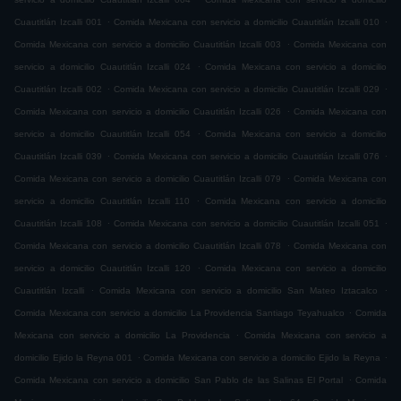
.
.
Cuautitlán Izcalli 001
Comida Mexicana con servicio a domicilio Cuautitlán Izcalli 010
.
Comida Mexicana con servicio a domicilio Cuautitlán Izcalli 003
Comida Mexicana con
.
servicio a domicilio Cuautitlán Izcalli 024
Comida Mexicana con servicio a domicilio
.
.
Cuautitlán Izcalli 002
Comida Mexicana con servicio a domicilio Cuautitlán Izcalli 029
.
Comida Mexicana con servicio a domicilio Cuautitlán Izcalli 026
Comida Mexicana con
.
servicio a domicilio Cuautitlán Izcalli 054
Comida Mexicana con servicio a domicilio
.
.
Cuautitlán Izcalli 039
Comida Mexicana con servicio a domicilio Cuautitlán Izcalli 076
.
Comida Mexicana con servicio a domicilio Cuautitlán Izcalli 079
Comida Mexicana con
.
servicio a domicilio Cuautitlán Izcalli 110
Comida Mexicana con servicio a domicilio
.
.
Cuautitlán Izcalli 108
Comida Mexicana con servicio a domicilio Cuautitlán Izcalli 051
.
Comida Mexicana con servicio a domicilio Cuautitlán Izcalli 078
Comida Mexicana con
.
servicio a domicilio Cuautitlán Izcalli 120
Comida Mexicana con servicio a domicilio
.
.
Cuautitlán Izcalli
Comida Mexicana con servicio a domicilio San Mateo Iztacalco
.
Comida Mexicana con servicio a domicilio La Providencia Santiago Teyahualco
Comida
.
Mexicana con servicio a domicilio La Providencia
Comida Mexicana con servicio a
.
.
domicilio Ejido la Reyna 001
Comida Mexicana con servicio a domicilio Ejido la Reyna
.
Comida Mexicana con servicio a domicilio San Pablo de las Salinas El Portal
Comida
.