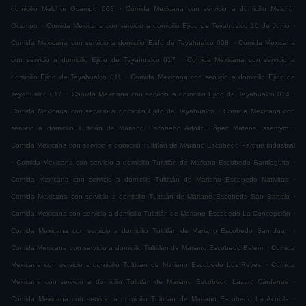
.
domicilio Melchor Ocampo 008
Comida Mexicana con servicio a domicilio Melchor
.
.
Ocampo
Comida Mexicana con servicio a domicilio Ejido de Teyahualco 10 de Junio
.
Comida Mexicana con servicio a domicilio Ejido de Teyahualco 008
Comida Mexicana
.
con servicio a domicilio Ejido de Teyahualco 017
Comida Mexicana con servicio a
.
domicilio Ejido de Teyahualco 011
Comida Mexicana con servicio a domicilio Ejido de
.
.
Teyahualco 012
Comida Mexicana con servicio a domicilio Ejido de Teyahualco 014
.
Comida Mexicana con servicio a domicilio Ejido de Teyahualco
Comida Mexicana con
.
servicio a domicilio Tultitlán de Mariano Escobedo Adolfo López Mateos Issemym
Comida Mexicana con servicio a domicilio Tultitlán de Mariano Escobedo Parque Industrial
.
.
Comida Mexicana con servicio a domicilio Tultitlán de Mariano Escobedo Santiaguito
.
Comida Mexicana con servicio a domicilio Tultitlán de Mariano Escobedo Nativitas
.
Comida Mexicana con servicio a domicilio Tultitlán de Mariano Escobedo San Bartolo
.
Comida Mexicana con servicio a domicilio Tultitlán de Mariano Escobedo La Concepción
.
Comida Mexicana con servicio a domicilio Tultitlán de Mariano Escobedo San Juan
.
Comida Mexicana con servicio a domicilio Tultitlán de Mariano Escobedo Belem
Comida
.
Mexicana con servicio a domicilio Tultitlán de Mariano Escobedo Los Reyes
Comida
.
Mexicana con servicio a domicilio Tultitlán de Mariano Escobedo Lázaro Cárdenas
.
Comida Mexicana con servicio a domicilio Tultitlán de Mariano Escobedo La Acocila