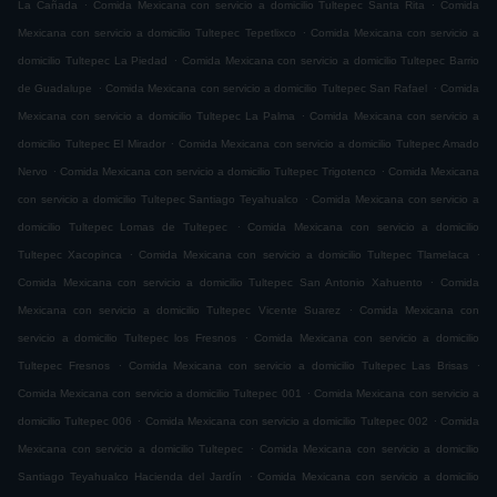
.
.
La Cañada
Comida Mexicana con servicio a domicilio Tultepec Santa Rita
Comida
.
Mexicana con servicio a domicilio Tultepec Tepetlixco
Comida Mexicana con servicio a
.
domicilio Tultepec La Piedad
Comida Mexicana con servicio a domicilio Tultepec Barrio
.
.
de Guadalupe
Comida Mexicana con servicio a domicilio Tultepec San Rafael
Comida
.
Mexicana con servicio a domicilio Tultepec La Palma
Comida Mexicana con servicio a
.
domicilio Tultepec El Mirador
Comida Mexicana con servicio a domicilio Tultepec Amado
.
.
Nervo
Comida Mexicana con servicio a domicilio Tultepec Trigotenco
Comida Mexicana
.
con servicio a domicilio Tultepec Santiago Teyahualco
Comida Mexicana con servicio a
.
domicilio Tultepec Lomas de Tultepec
Comida Mexicana con servicio a domicilio
.
.
Tultepec Xacopinca
Comida Mexicana con servicio a domicilio Tultepec Tlamelaca
.
Comida Mexicana con servicio a domicilio Tultepec San Antonio Xahuento
Comida
.
Mexicana con servicio a domicilio Tultepec Vicente Suarez
Comida Mexicana con
.
servicio a domicilio Tultepec los Fresnos
Comida Mexicana con servicio a domicilio
.
.
Tultepec Fresnos
Comida Mexicana con servicio a domicilio Tultepec Las Brisas
.
Comida Mexicana con servicio a domicilio Tultepec 001
Comida Mexicana con servicio a
.
.
domicilio Tultepec 006
Comida Mexicana con servicio a domicilio Tultepec 002
Comida
.
Mexicana con servicio a domicilio Tultepec
Comida Mexicana con servicio a domicilio
.
Santiago Teyahualco Hacienda del Jardín
Comida Mexicana con servicio a domicilio