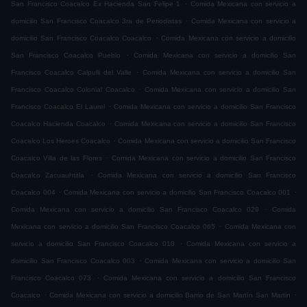
.
San Francisco Coacalco Ex Hacienda San Felipe 1
Comida Mexicana con servicio a
.
domicilio San Francisco Coacalco 3ra de Periodistas
Comida Mexicana con servicio a
.
domicilio San Francisco Coacalco Coacalco
Comida Mexicana con servicio a domicilio
.
San Francisco Coacalco Pueblo
Comida Mexicana con servicio a domicilio San
.
Francisco Coacalco Calpulli del Valle
Comida Mexicana con servicio a domicilio San
.
Francisco Coacalco Colonial Coacalco
Comida Mexicana con servicio a domicilio San
.
Francisco Coacalco El Laurel
Comida Mexicana con servicio a domicilio San Francisco
.
Coacalco Hacienda Coacalco
Comida Mexicana con servicio a domicilio San Francisco
.
Coacalco Los Heroes Coacalco
Comida Mexicana con servicio a domicilio San Francisco
.
Coacalco Villa de las Flores
Comida Mexicana con servicio a domicilio San Francisco
.
Coacalco Zacuauhtitla
Comida Mexicana con servicio a domicilio San Francisco
.
.
Coacalco 004
Comida Mexicana con servicio a domicilio San Francisco Coacalco 001
.
Comida Mexicana con servicio a domicilio San Francisco Coacalco 029
Comida
.
Mexicana con servicio a domicilio San Francisco Coacalco 065
Comida Mexicana con
.
servicio a domicilio San Francisco Coacalco 010
Comida Mexicana con servicio a
.
domicilio San Francisco Coacalco 003
Comida Mexicana con servicio a domicilio San
.
Francisco Coacalco 073
Comida Mexicana con servicio a domicilio San Francisco
.
.
Coacalco
Comida Mexicana con servicio a domicilio Barrio de San Martín San Martin