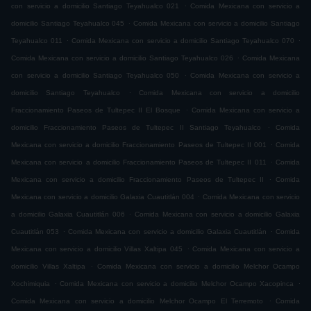
.
con servicio a domicilio Santiago Teyahualco 021
Comida Mexicana con servicio a
.
domicilio Santiago Teyahualco 045
Comida Mexicana con servicio a domicilio Santiago
.
.
Teyahualco 011
Comida Mexicana con servicio a domicilio Santiago Teyahualco 070
.
Comida Mexicana con servicio a domicilio Santiago Teyahualco 026
Comida Mexicana
.
con servicio a domicilio Santiago Teyahualco 050
Comida Mexicana con servicio a
.
domicilio Santiago Teyahualco
Comida Mexicana con servicio a domicilio
.
Fraccionamiento Paseos de Tultepec II El Bosque
Comida Mexicana con servicio a
.
domicilio Fraccionamiento Paseos de Tultepec II Santiago Teyahualco
Comida
.
Mexicana con servicio a domicilio Fraccionamiento Paseos de Tultepec II 001
Comida
.
Mexicana con servicio a domicilio Fraccionamiento Paseos de Tultepec II 011
Comida
.
Mexicana con servicio a domicilio Fraccionamiento Paseos de Tultepec II
Comida
.
Mexicana con servicio a domicilio Galaxia Cuautitlán 004
Comida Mexicana con servicio
.
a domicilio Galaxia Cuautitlán 006
Comida Mexicana con servicio a domicilio Galaxia
.
.
Cuautitlán 053
Comida Mexicana con servicio a domicilio Galaxia Cuautitlán
Comida
.
Mexicana con servicio a domicilio Villas Xaltipa 045
Comida Mexicana con servicio a
.
domicilio Villas Xaltipa
Comida Mexicana con servicio a domicilio Melchor Ocampo
.
.
Xochimiquia
Comida Mexicana con servicio a domicilio Melchor Ocampo Xacopinca
.
Comida Mexicana con servicio a domicilio Melchor Ocampo El Terremoto
Comida