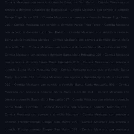
.
Comida Mexicana con servicio a domicilio Barrio de San Martín
Comida Mexicana con
.
servicio a domicilio Coacalco de Berriozabal
Comida Mexicana con servicio a domicilio
.
Paraje Trigo Tenco 009
Comida Mexicana con servicio a domicilio Paraje Trigo Tenco
.
.
010
Comida Mexicana con servicio a domicilio Paraje Trigo Tenco
Comida Mexicana
.
con servicio a domicilio Ejido San Pablito
Comida Mexicana con servicio a domicilio
.
Santa María Huecatitla Morelos
Comida Mexicana con servicio a domicilio Santa María
.
.
Huecatitla 011
Comida Mexicana con servicio a domicilio Santa María Huecatitla 024
.
Comida Mexicana con servicio a domicilio Santa María Huecatitla 026
Comida Mexicana
.
con servicio a domicilio Santa María Huecatitla 010
Comida Mexicana con servicio a
.
domicilio Santa María Huecatitla 005
Comida Mexicana con servicio a domicilio Santa
.
María Huecatitla 013
Comida Mexicana con servicio a domicilio Santa María Huecatitla
.
.
016
Comida Mexicana con servicio a domicilio Santa María Huecatitla 001
Comida
.
Mexicana con servicio a domicilio Santa María Huecatitla 004
Comida Mexicana con
.
servicio a domicilio Santa María Huecatitla 017
Comida Mexicana con servicio a domicilio
.
.
Santa María Huecatitla
Comida Mexicana con servicio a domicilio Machero 001
.
Comida Mexicana con servicio a domicilio Machero
Comida Mexicana con servicio a
.
domicilio Fraccionamiento Parque San Mateo 029
Comida Mexicana con servicio a
.
domicilio Fraccionamiento Parque San Mateo 028
Comida Mexicana con servicio a