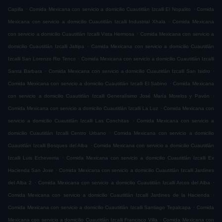
.
.
Capilla
Comida Mexicana con servicio a domicilio Cuautitlán Izcalli El Nopalito
Comida
.
Mexicana con servicio a domicilio Cuautitlán Izcalli Industrial Xhala
Comida Mexicana
.
con servicio a domicilio Cuautitlán Izcalli Vista Hermosa
Comida Mexicana con servicio a
.
domicilio Cuautitlán Izcalli Jaltipa
Comida Mexicana con servicio a domicilio Cuautitlán
.
Izcalli San Lorenzo Rio Tenco
Comida Mexicana con servicio a domicilio Cuautitlán Izcalli
.
.
Santa Barbara
Comida Mexicana con servicio a domicilio Cuautitlán Izcalli San Isidro
.
Comida Mexicana con servicio a domicilio Cuautitlán Izcalli El Sabino
Comida Mexicana
.
con servicio a domicilio Cuautitlán Izcalli Generalísimo José María Morelos y Pavón
.
Comida Mexicana con servicio a domicilio Cuautitlán Izcalli La Luz
Comida Mexicana con
.
servicio a domicilio Cuautitlán Izcalli Las Conchitas
Comida Mexicana con servicio a
.
domicilio Cuautitlán Izcalli Centro Urbano
Comida Mexicana con servicio a domicilio
.
Cuautitlán Izcalli Bosques del Alba
Comida Mexicana con servicio a domicilio Cuautitlán
.
Izcalli Luis Echeverria
Comida Mexicana con servicio a domicilio Cuautitlán Izcalli Ex
.
Hacienda San Jose
Comida Mexicana con servicio a domicilio Cuautitlán Izcalli Jardines
.
.
del Alba 2
Comida Mexicana con servicio a domicilio Cuautitlán Izcalli Arcos del Alba
.
Comida Mexicana con servicio a domicilio Cuautitlán Izcalli Jardines de la Hacienda
.
Comida Mexicana con servicio a domicilio Cuautitlán Izcalli Santiago Tepalcapa
Comida
.
Mexicana con servicio a domicilio Cuautitlán Izcalli Francisco Villa
Comida Mexicana con