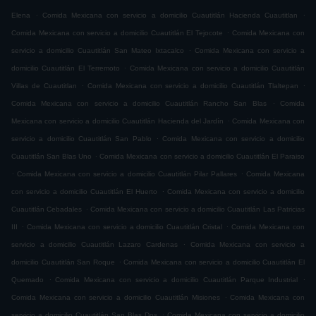
.
.
Elena
Comida Mexicana con servicio a domicilio Cuautitlán Hacienda Cuautitlan
.
Comida Mexicana con servicio a domicilio Cuautitlán El Tejocote
Comida Mexicana con
.
servicio a domicilio Cuautitlán San Mateo Ixtacalco
Comida Mexicana con servicio a
.
domicilio Cuautitlán El Terremoto
Comida Mexicana con servicio a domicilio Cuautitlán
.
.
Villas de Cuautitlan
Comida Mexicana con servicio a domicilio Cuautitlán Tlaltepan
.
Comida Mexicana con servicio a domicilio Cuautitlán Rancho San Blas
Comida
.
Mexicana con servicio a domicilio Cuautitlán Hacienda del Jardín
Comida Mexicana con
.
servicio a domicilio Cuautitlán San Pablo
Comida Mexicana con servicio a domicilio
.
Cuautitlán San Blas Uno
Comida Mexicana con servicio a domicilio Cuautitlán El Paraiso
.
.
Comida Mexicana con servicio a domicilio Cuautitlán Pilar Pallares
Comida Mexicana
.
con servicio a domicilio Cuautitlán El Huerto
Comida Mexicana con servicio a domicilio
.
Cuautitlán Cebadales
Comida Mexicana con servicio a domicilio Cuautitlán Las Patricias
.
.
III
Comida Mexicana con servicio a domicilio Cuautitlán Cristal
Comida Mexicana con
.
servicio a domicilio Cuautitlán Lazaro Cardenas
Comida Mexicana con servicio a
.
domicilio Cuautitlán San Roque
Comida Mexicana con servicio a domicilio Cuautitlán El
.
.
Quemado
Comida Mexicana con servicio a domicilio Cuautitlán Parque Industrial
.
Comida Mexicana con servicio a domicilio Cuautitlán Misiones
Comida Mexicana con
.
servicio a domicilio Cuautitlán San Blas Dos
Comida Mexicana con servicio a domicilio