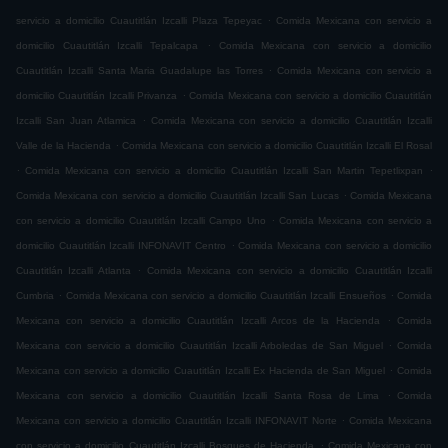
.
servicio a domicilio Cuautitlán Izcalli Plaza Tepeyac
Comida Mexicana con servicio a
.
domicilio Cuautitlán Izcalli Tepalcapa
Comida Mexicana con servicio a domicilio
.
Cuautitlán Izcalli Santa Maria Guadalupe las Torres
Comida Mexicana con servicio a
.
domicilio Cuautitlán Izcalli Privanza
Comida Mexicana con servicio a domicilio Cuautitlán
.
Izcalli San Juan Atlamica
Comida Mexicana con servicio a domicilio Cuautitlán Izcalli
.
Valle de la Hacienda
Comida Mexicana con servicio a domicilio Cuautitlán Izcalli El Rosal
.
.
Comida Mexicana con servicio a domicilio Cuautitlán Izcalli San Martin Tepetlixpan
.
Comida Mexicana con servicio a domicilio Cuautitlán Izcalli San Lucas
Comida Mexicana
.
con servicio a domicilio Cuautitlán Izcalli Campo Uno
Comida Mexicana con servicio a
.
domicilio Cuautitlán Izcalli INFONAVIT Centro
Comida Mexicana con servicio a domicilio
.
Cuautitlán Izcalli Atlanta
Comida Mexicana con servicio a domicilio Cuautitlán Izcalli
.
.
Cumbria
Comida Mexicana con servicio a domicilio Cuautitlán Izcalli Ensueños
Comida
.
Mexicana con servicio a domicilio Cuautitlán Izcalli Arcos de la Hacienda
Comida
.
Mexicana con servicio a domicilio Cuautitlán Izcalli Arboledas de San Miguel
Comida
.
Mexicana con servicio a domicilio Cuautitlán Izcalli Ex Hacienda de San Miguel
Comida
.
Mexicana con servicio a domicilio Cuautitlán Izcalli Santa Rosa de Lima
Comida
.
Mexicana con servicio a domicilio Cuautitlán Izcalli INFONAVIT Norte
Comida Mexicana
.
con servicio a domicilio Cuautitlán Izcalli Bosques de Hacienda
Comida Mexicana con