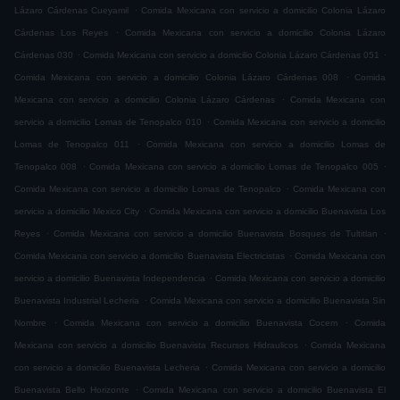
.
Lázaro Cárdenas Cueyamil
Comida Mexicana con servicio a domicilio Colonia Lázaro
.
Cárdenas Los Reyes
Comida Mexicana con servicio a domicilio Colonia Lázaro
.
.
Cárdenas 030
Comida Mexicana con servicio a domicilio Colonia Lázaro Cárdenas 051
.
Comida Mexicana con servicio a domicilio Colonia Lázaro Cárdenas 008
Comida
.
Mexicana con servicio a domicilio Colonia Lázaro Cárdenas
Comida Mexicana con
.
servicio a domicilio Lomas de Tenopalco 010
Comida Mexicana con servicio a domicilio
.
Lomas de Tenopalco 011
Comida Mexicana con servicio a domicilio Lomas de
.
.
Tenopalco 008
Comida Mexicana con servicio a domicilio Lomas de Tenopalco 005
.
Comida Mexicana con servicio a domicilio Lomas de Tenopalco
Comida Mexicana con
.
servicio a domicilio Mexico City
Comida Mexicana con servicio a domicilio Buenavista Los
.
.
Reyes
Comida Mexicana con servicio a domicilio Buenavista Bosques de Tultitlan
.
Comida Mexicana con servicio a domicilio Buenavista Electricistas
Comida Mexicana con
.
servicio a domicilio Buenavista Independencia
Comida Mexicana con servicio a domicilio
.
Buenavista Industrial Lecheria
Comida Mexicana con servicio a domicilio Buenavista Sin
.
.
Nombre
Comida Mexicana con servicio a domicilio Buenavista Cocem
Comida
.
Mexicana con servicio a domicilio Buenavista Recursos Hidraulicos
Comida Mexicana
.
con servicio a domicilio Buenavista Lecheria
Comida Mexicana con servicio a domicilio
.
Buenavista Bello Horizonte
Comida Mexicana con servicio a domicilio Buenavista El