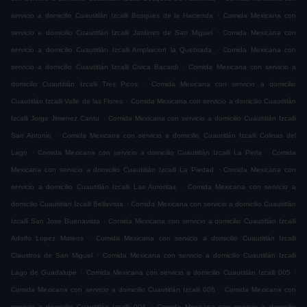
.
servicio a domicilio Cuautitlán Izcalli Bosques de la Hacienda
Comida Mexicana con
.
servicio a domicilio Cuautitlán Izcalli Jardines de San Miguel
Comida Mexicana con
.
servicio a domicilio Cuautitlán Izcalli Ampliacion la Quebrada
Comida Mexicana con
.
servicio a domicilio Cuautitlán Izcalli Civica Bacardi
Comida Mexicana con servicio a
.
domicilio Cuautitlán Izcalli Tres Picos
Comida Mexicana con servicio a domicilio
.
Cuautitlán Izcalli Valle de las Flores
Comida Mexicana con servicio a domicilio Cuautitlán
.
Izcalli Jorge Jimenez Cantu
Comida Mexicana con servicio a domicilio Cuautitlán Izcalli
.
San Antonio
Comida Mexicana con servicio a domicilio Cuautitlán Izcalli Colinas del
.
.
Lago
Comida Mexicana con servicio a domicilio Cuautitlán Izcalli La Perla
Comida
.
Mexicana con servicio a domicilio Cuautitlán Izcalli La Piedad
Comida Mexicana con
.
servicio a domicilio Cuautitlán Izcalli Las Auroritas
Comida Mexicana con servicio a
.
domicilio Cuautitlán Izcalli Bellavista
Comida Mexicana con servicio a domicilio Cuautitlán
.
Izcalli San Jose Buenavista
Comida Mexicana con servicio a domicilio Cuautitlán Izcalli
.
Adolfo Lopez Mateos
Comida Mexicana con servicio a domicilio Cuautitlán Izcalli
.
Claustros de San Miguel
Comida Mexicana con servicio a domicilio Cuautitlán Izcalli
.
.
Lago de Guadalupe
Comida Mexicana con servicio a domicilio Cuautitlán Izcalli 005
.
Comida Mexicana con servicio a domicilio Cuautitlán Izcalli 006
Comida Mexicana con
.
servicio a domicilio Cuautitlán Izcalli 004
Comida Mexicana con servicio a domicilio