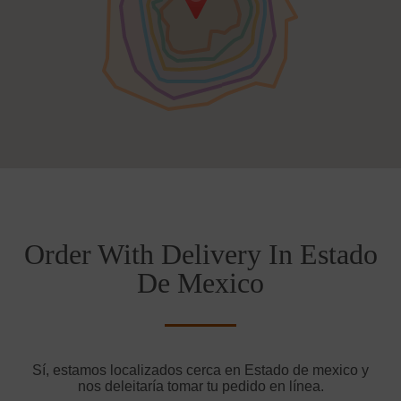
Order With Delivery In Estado
De Mexico
Sí, estamos localizados cerca en Estado de mexico y
nos deleitaría tomar tu pedido en línea.