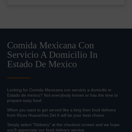
Comida Mexicana Con
Servicio A Domicilio In
Estado De Mexico
Looking for Comida Mexicana con servicio a domicilio in
Estado de mexico? Not everybody knows or has the time to
prepare tasty food.
When you want to get served like a king then food delivery
from Ricos Huaraches Del 6 will be your best choice.
Simply select "Delivery" at the checkout screen and we hope
you'll appreciate our food delivery service.