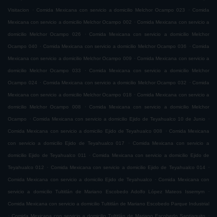
.
.
Visitacion
Comida Mexicana con servicio a domicilio Melchor Ocampo 023
Comida
.
Mexicana con servicio a domicilio Melchor Ocampo 002
Comida Mexicana con servicio a
.
domicilio Melchor Ocampo 026
Comida Mexicana con servicio a domicilio Melchor
.
.
Ocampo 040
Comida Mexicana con servicio a domicilio Melchor Ocampo 036
Comida
.
Mexicana con servicio a domicilio Melchor Ocampo 009
Comida Mexicana con servicio a
.
domicilio Melchor Ocampo 033
Comida Mexicana con servicio a domicilio Melchor
.
.
Ocampo 024
Comida Mexicana con servicio a domicilio Melchor Ocampo 032
Comida
.
Mexicana con servicio a domicilio Melchor Ocampo 018
Comida Mexicana con servicio a
.
domicilio Melchor Ocampo 008
Comida Mexicana con servicio a domicilio Melchor
.
.
Ocampo
Comida Mexicana con servicio a domicilio Ejido de Teyahualco 10 de Junio
.
Comida Mexicana con servicio a domicilio Ejido de Teyahualco 008
Comida Mexicana
.
con servicio a domicilio Ejido de Teyahualco 017
Comida Mexicana con servicio a
.
domicilio Ejido de Teyahualco 011
Comida Mexicana con servicio a domicilio Ejido de
.
.
Teyahualco 012
Comida Mexicana con servicio a domicilio Ejido de Teyahualco 014
.
Comida Mexicana con servicio a domicilio Ejido de Teyahualco
Comida Mexicana con
.
servicio a domicilio Tultitlán de Mariano Escobedo Adolfo López Mateos Issemym
Comida Mexicana con servicio a domicilio Tultitlán de Mariano Escobedo Parque Industrial
.
.
Comida Mexicana con servicio a domicilio Tultitlán de Mariano Escobedo Santiaguito