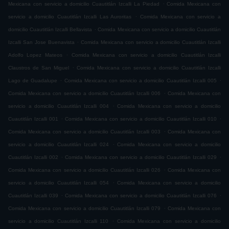
.
Mexicana con servicio a domicilio Cuautitlán Izcalli La Piedad
Comida Mexicana con
.
servicio a domicilio Cuautitlán Izcalli Las Auroritas
Comida Mexicana con servicio a
.
domicilio Cuautitlán Izcalli Bellavista
Comida Mexicana con servicio a domicilio Cuautitlán
.
Izcalli San Jose Buenavista
Comida Mexicana con servicio a domicilio Cuautitlán Izcalli
.
Adolfo Lopez Mateos
Comida Mexicana con servicio a domicilio Cuautitlán Izcalli
.
Claustros de San Miguel
Comida Mexicana con servicio a domicilio Cuautitlán Izcalli
.
.
Lago de Guadalupe
Comida Mexicana con servicio a domicilio Cuautitlán Izcalli 005
.
Comida Mexicana con servicio a domicilio Cuautitlán Izcalli 006
Comida Mexicana con
.
servicio a domicilio Cuautitlán Izcalli 004
Comida Mexicana con servicio a domicilio
.
.
Cuautitlán Izcalli 001
Comida Mexicana con servicio a domicilio Cuautitlán Izcalli 010
.
Comida Mexicana con servicio a domicilio Cuautitlán Izcalli 003
Comida Mexicana con
.
servicio a domicilio Cuautitlán Izcalli 024
Comida Mexicana con servicio a domicilio
.
.
Cuautitlán Izcalli 002
Comida Mexicana con servicio a domicilio Cuautitlán Izcalli 029
.
Comida Mexicana con servicio a domicilio Cuautitlán Izcalli 026
Comida Mexicana con
.
servicio a domicilio Cuautitlán Izcalli 054
Comida Mexicana con servicio a domicilio
.
.
Cuautitlán Izcalli 039
Comida Mexicana con servicio a domicilio Cuautitlán Izcalli 076
.
Comida Mexicana con servicio a domicilio Cuautitlán Izcalli 079
Comida Mexicana con
.
servicio a domicilio Cuautitlán Izcalli 110
Comida Mexicana con servicio a domicilio