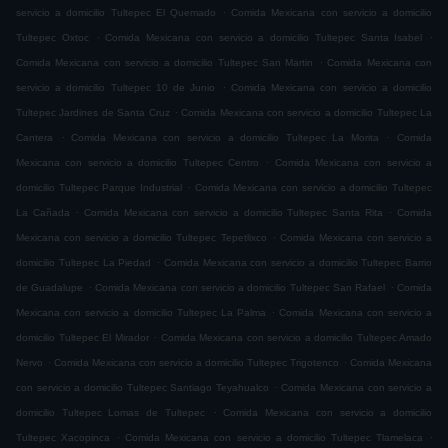
.
servicio a domicilio Tultepec El Quemado
Comida Mexicana con servicio a domicilio
.
.
Tultepec Oxtoc
Comida Mexicana con servicio a domicilio Tultepec Santa Isabel
.
Comida Mexicana con servicio a domicilio Tultepec San Martin
Comida Mexicana con
.
servicio a domicilio Tultepec 10 de Junio
Comida Mexicana con servicio a domicilio
.
Tultepec Jardines de Santa Cruz
Comida Mexicana con servicio a domicilio Tultepec La
.
.
Cantera
Comida Mexicana con servicio a domicilio Tultepec La Morita
Comida
.
Mexicana con servicio a domicilio Tultepec Centro
Comida Mexicana con servicio a
.
domicilio Tultepec Parque Industrial
Comida Mexicana con servicio a domicilio Tultepec
.
.
La Cañada
Comida Mexicana con servicio a domicilio Tultepec Santa Rita
Comida
.
Mexicana con servicio a domicilio Tultepec Tepetlixco
Comida Mexicana con servicio a
.
domicilio Tultepec La Piedad
Comida Mexicana con servicio a domicilio Tultepec Barrio
.
.
de Guadalupe
Comida Mexicana con servicio a domicilio Tultepec San Rafael
Comida
.
Mexicana con servicio a domicilio Tultepec La Palma
Comida Mexicana con servicio a
.
domicilio Tultepec El Mirador
Comida Mexicana con servicio a domicilio Tultepec Amado
.
.
Nervo
Comida Mexicana con servicio a domicilio Tultepec Trigotenco
Comida Mexicana
.
con servicio a domicilio Tultepec Santiago Teyahualco
Comida Mexicana con servicio a
.
domicilio Tultepec Lomas de Tultepec
Comida Mexicana con servicio a domicilio
.
.
Tultepec Xacopinca
Comida Mexicana con servicio a domicilio Tultepec Tlamelaca