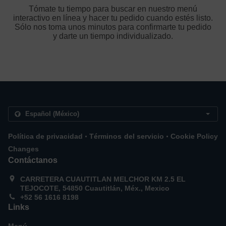
Tómate tu tiempo para buscar en nuestro menú
interactivo en línea y hacer tu pedido cuando estés listo.
Sólo nos toma unos minutos para confirmarte tu pedido
y darte un tiempo individualizado.
.
.
Política de privacidad
Términos del servicio
Cookie Policy
Changes
Contáctanos
CARRETERA CUAUTITLAN MELCHOR KM 2.5 EL
TEJOCOTE, 54850 Cuautitlán, Méx., Mexico
+52 56 1616 8198
Links