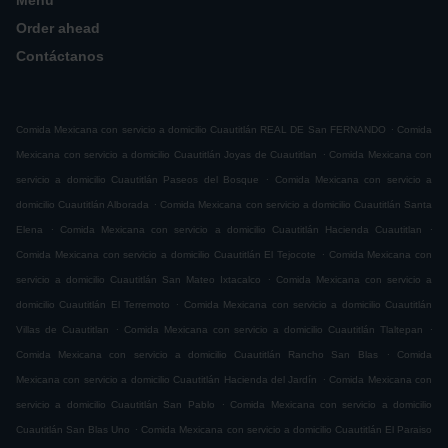
Menú
Order ahead
Contáctanos
.
Comida Mexicana con servicio a domicilio Cuautitlán REAL DE San FERNANDO
Comida
.
Mexicana con servicio a domicilio Cuautitlán Joyas de Cuautitlan
Comida Mexicana con
.
servicio a domicilio Cuautitlán Paseos del Bosque
Comida Mexicana con servicio a
.
domicilio Cuautitlán Alborada
Comida Mexicana con servicio a domicilio Cuautitlán Santa
.
.
Elena
Comida Mexicana con servicio a domicilio Cuautitlán Hacienda Cuautitlan
.
Comida Mexicana con servicio a domicilio Cuautitlán El Tejocote
Comida Mexicana con
.
servicio a domicilio Cuautitlán San Mateo Ixtacalco
Comida Mexicana con servicio a
.
domicilio Cuautitlán El Terremoto
Comida Mexicana con servicio a domicilio Cuautitlán
.
.
Villas de Cuautitlan
Comida Mexicana con servicio a domicilio Cuautitlán Tlaltepan
.
Comida Mexicana con servicio a domicilio Cuautitlán Rancho San Blas
Comida
.
Mexicana con servicio a domicilio Cuautitlán Hacienda del Jardín
Comida Mexicana con
.
servicio a domicilio Cuautitlán San Pablo
Comida Mexicana con servicio a domicilio
.
Cuautitlán San Blas Uno
Comida Mexicana con servicio a domicilio Cuautitlán El Paraiso