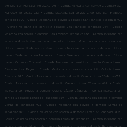
.
domicilio San Francisco Tenopalco 008
Comida Mexicana con servicio a domicilio San
.
Francisco Tenopalco 023
Comida Mexicana con servicio a domicilio San Francisco
.
Tenopalco 009
Comida Mexicana con servicio a domicilio San Francisco Tenopalco 037
.
.
Comida Mexicana con servicio a domicilio San Francisco Tenopalco 046
Comida
.
Mexicana con servicio a domicilio San Francisco Tenopalco 055
Comida Mexicana con
.
servicio a domicilio San Francisco Tenopalco
Comida Mexicana con servicio a domicilio
.
Colonia Lázaro Cárdenas San Juan
Comida Mexicana con servicio a domicilio Colonia
.
Lázaro Cárdenas Lázaro Cárdenas
Comida Mexicana con servicio a domicilio Colonia
.
Lázaro Cárdenas Cueyamil
Comida Mexicana con servicio a domicilio Colonia Lázaro
.
Cárdenas Los Reyes
Comida Mexicana con servicio a domicilio Colonia Lázaro
.
.
Cárdenas 030
Comida Mexicana con servicio a domicilio Colonia Lázaro Cárdenas 051
.
Comida Mexicana con servicio a domicilio Colonia Lázaro Cárdenas 008
Comida
.
Mexicana con servicio a domicilio Colonia Lázaro Cárdenas
Comida Mexicana con
.
servicio a domicilio Lomas de Tenopalco 010
Comida Mexicana con servicio a domicilio
.
Lomas de Tenopalco 011
Comida Mexicana con servicio a domicilio Lomas de
.
.
Tenopalco 008
Comida Mexicana con servicio a domicilio Lomas de Tenopalco 005
.
Comida Mexicana con servicio a domicilio Lomas de Tenopalco
Comida Mexicana con
.
servicio a domicilio Mexico City
Comida Mexicana con servicio a domicilio Buenavista Los