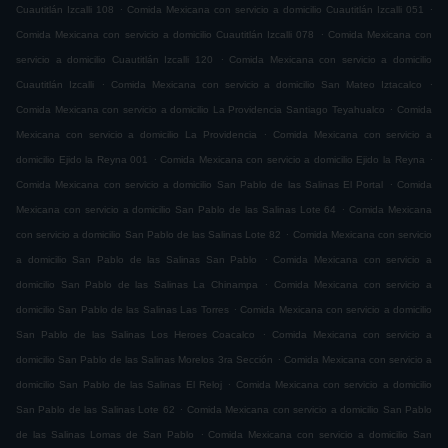
.
.
Cuautitlán Izcalli 108
Comida Mexicana con servicio a domicilio Cuautitlán Izcalli 051
.
Comida Mexicana con servicio a domicilio Cuautitlán Izcalli 078
Comida Mexicana con
.
servicio a domicilio Cuautitlán Izcalli 120
Comida Mexicana con servicio a domicilio
.
.
Cuautitlán Izcalli
Comida Mexicana con servicio a domicilio San Mateo Iztacalco
.
Comida Mexicana con servicio a domicilio La Providencia Santiago Teyahualco
Comida
.
Mexicana con servicio a domicilio La Providencia
Comida Mexicana con servicio a
.
.
domicilio Ejido la Reyna 001
Comida Mexicana con servicio a domicilio Ejido la Reyna
.
Comida Mexicana con servicio a domicilio San Pablo de las Salinas El Portal
Comida
.
Mexicana con servicio a domicilio San Pablo de las Salinas Lote 64
Comida Mexicana
.
con servicio a domicilio San Pablo de las Salinas Lote 82
Comida Mexicana con servicio
.
a domicilio San Pablo de las Salinas San Pablo
Comida Mexicana con servicio a
.
domicilio San Pablo de las Salinas La Chinampa
Comida Mexicana con servicio a
.
domicilio San Pablo de las Salinas Las Torres
Comida Mexicana con servicio a domicilio
.
San Pablo de las Salinas Los Heroes Coacalco
Comida Mexicana con servicio a
.
domicilio San Pablo de las Salinas Morelos 3ra Sección
Comida Mexicana con servicio a
.
domicilio San Pablo de las Salinas El Reloj
Comida Mexicana con servicio a domicilio
.
San Pablo de las Salinas Lote 62
Comida Mexicana con servicio a domicilio San Pablo
.
de las Salinas Lomas de San Pablo
Comida Mexicana con servicio a domicilio San