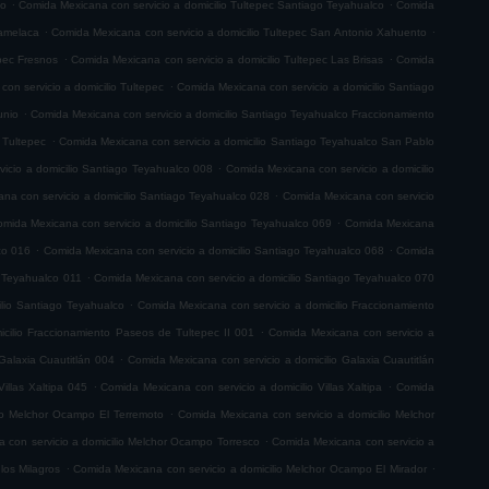
.
.
co
Comida Mexicana con servicio a domicilio Tultepec Santiago Teyahualco
Comida
.
.
lamelaca
Comida Mexicana con servicio a domicilio Tultepec San Antonio Xahuento
.
.
epec Fresnos
Comida Mexicana con servicio a domicilio Tultepec Las Brisas
Comida
.
on servicio a domicilio Tultepec
Comida Mexicana con servicio a domicilio Santiago
.
unio
Comida Mexicana con servicio a domicilio Santiago Teyahualco Fraccionamiento
.
 Tultepec
Comida Mexicana con servicio a domicilio Santiago Teyahualco San Pablo
.
icio a domicilio Santiago Teyahualco 008
Comida Mexicana con servicio a domicilio
.
na con servicio a domicilio Santiago Teyahualco 028
Comida Mexicana con servicio
.
mida Mexicana con servicio a domicilio Santiago Teyahualco 069
Comida Mexicana
.
.
co 016
Comida Mexicana con servicio a domicilio Santiago Teyahualco 068
Comida
.
o Teyahualco 011
Comida Mexicana con servicio a domicilio Santiago Teyahualco 070
.
ilio Santiago Teyahualco
Comida Mexicana con servicio a domicilio Fraccionamiento
.
cilio Fraccionamiento Paseos de Tultepec II 001
Comida Mexicana con servicio a
.
Galaxia Cuautitlán 004
Comida Mexicana con servicio a domicilio Galaxia Cuautitlán
.
.
illas Xaltipa 045
Comida Mexicana con servicio a domicilio Villas Xaltipa
Comida
.
io Melchor Ocampo El Terremoto
Comida Mexicana con servicio a domicilio Melchor
.
 con servicio a domicilio Melchor Ocampo Torresco
Comida Mexicana con servicio a
.
.
los Milagros
Comida Mexicana con servicio a domicilio Melchor Ocampo El Mirador