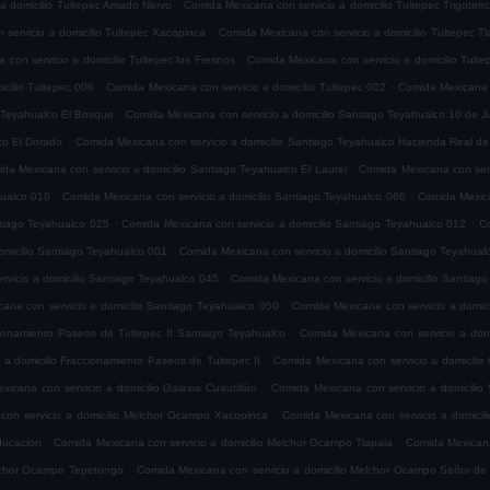
.
 a domicilio Tultepec Amado Nervo
Comida Mexicana con servicio a domicilio Tultepec Trigoten
.
servicio a domicilio Tultepec Xacopinca
Comida Mexicana con servicio a domicilio Tultepec T
.
con servicio a domicilio Tultepec los Fresnos
Comida Mexicana con servicio a domicilio Tult
.
.
cilio Tultepec 006
Comida Mexicana con servicio a domicilio Tultepec 002
Comida Mexicana c
.
o Teyahualco El Bosque
Comida Mexicana con servicio a domicilio Santiago Teyahualco 10 de J
.
co El Dorado
Comida Mexicana con servicio a domicilio Santiago Teyahualco Hacienda Real de
.
da Mexicana con servicio a domicilio Santiago Teyahualco El Laurel
Comida Mexicana con serv
.
.
hualco 010
Comida Mexicana con servicio a domicilio Santiago Teyahualco 066
Comida Mexica
.
.
ntiago Teyahualco 025
Comida Mexicana con servicio a domicilio Santiago Teyahualco 012
Co
.
omicilio Santiago Teyahualco 001
Comida Mexicana con servicio a domicilio Santiago Teyahual
.
vicio a domicilio Santiago Teyahualco 045
Comida Mexicana con servicio a domicilio Santiag
.
ana con servicio a domicilio Santiago Teyahualco 050
Comida Mexicana con servicio a domic
.
cionamiento Paseos de Tultepec II Santiago Teyahualco
Comida Mexicana con servicio a domi
.
 a domicilio Fraccionamiento Paseos de Tultepec II
Comida Mexicana con servicio a domicilio 
.
icana con servicio a domicilio Galaxia Cuautitlán
Comida Mexicana con servicio a domicilio V
.
con servicio a domicilio Melchor Ocampo Xacopinca
Comida Mexicana con servicio a domicil
.
.
ducacion
Comida Mexicana con servicio a domicilio Melchor Ocampo Tlapala
Comida Mexicana
.
elchor Ocampo Tepetongo
Comida Mexicana con servicio a domicilio Melchor Ocampo Señor de 