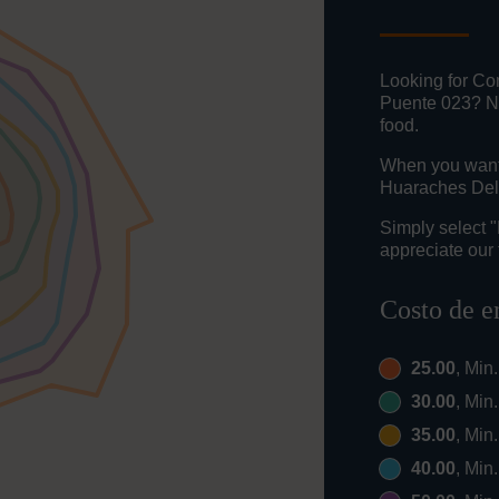
Looking for Co
Puente 023? No
food.
When you want t
Huaraches Del 
Simply select 
appreciate our 
Costo de e
25.00
, Min
30.00
, Min
35.00
, Min
40.00
, Min