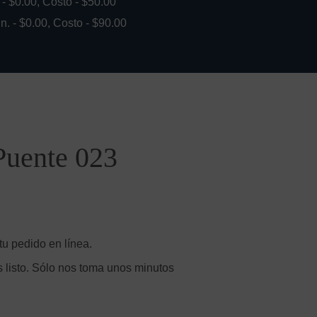
. - $0.00, Costo - $50.00
in. - $0.00, Costo - $90.00
Puente 023
tu pedido en línea.
 listo. Sólo nos toma unos minutos