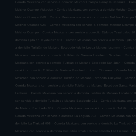
.
Comida Mexicana con servicio a domicilio Melchor Ocampo Paraje la Carranza
Comi
.
Melchor Ocampo Visitacion
Comida Mexicana con servicio a domicilio Melchor Oca
.
Melchor Ocampo 040
Comida Mexicana con servicio a domicilio Melchor Ocampo 
.
Melchor Ocampo 024
Comida Mexicana con servicio a domicilio Melchor Ocampo 
.
Melchor Ocampo
Comida Mexicana con servicio a domicilio Ejido de Teyahualco 10
.
domicilio Ejido de Teyahualco 011
Comida Mexicana con servicio a domicilio Ejido 
.
a domicilio Tultitlán de Mariano Escobedo Adolfo López Mateos Issemym
Comida M
.
Mexicana con servicio a domicilio Tultitlán de Mariano Escobedo Nativitas
Comida 
.
Mexicana con servicio a domicilio Tultitlán de Mariano Escobedo San Juan
Comida M
.
servicio a domicilio Tultitlán de Mariano Escobedo Lázaro Cárdenas
Comida Mexica
.
Mexicana con servicio a domicilio Tultitlán de Mariano Escobedo Cueyamil
Comida 
Comida Mexicana con servicio a domicilio Tultitlán de Mariano Escobedo Santa Mar
.
Lecheria
Comida Mexicana con servicio a domicilio Tultitlán de Mariano Escobedo 
.
con servicio a domicilio Tultitlán de Mariano Escobedo 021
Comida Mexicana con serv
.
de Mariano Escobedo 002
Comida Mexicana con servicio a domicilio Tultitlán d
.
Comida Mexicana con servicio a domicilio La Laguna 003
Comida Mexicana con serv
.
.
domicilio La Trinidad 008
Comida Mexicana con servicio a domicilio La Trinidad
C
.
Mexicana con servicio a domicilio Cuautitlán Izcalli Fraccionamiento Los Fresnos
Co