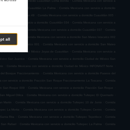
na con servicio a domicilio Cuautitlán Loma Bonita
Comida Mexicana con servicio a
.
servicio a domicilio Cuautitlán La Palma
Comida Mexicana con servicio a domicilio
.
.
 a domicilio Cuautitlán 49
Comida Mexicana con servicio a domicilio Cuautitlán 005
.
a Mexicana con servicio a domicilio Cuautitlán 034
Comida Mexicana con servicio a
.
.
io Cuautitlán 063
Comida Mexicana con servicio a domicilio Cuautitlán 037
Comida
.
teo Ixtacalco 003
Comida Mexicana con servicio a domicilio San Mateo Ixtacalco 002
pt all
.
ilio San Mateo Ixtacalco 001
Comida Mexicana con servicio a domicilio San Mateo
.
 a domicilio Ciudad de México Joyas de Cuautitlan
Comida Mexicana con servicio a
.
México San Juanico
Comida Mexicana con servicio a domicilio Ciudad de México San
.
.
nte
Comida Mexicana con servicio a domicilio Ciudad de México INFONAVIT Norte
.
s del Bosque Fraccionamiento
Comida Mexicana con servicio a domicilio Paseos del
.
 con servicio a domicilio Fracción San Roque Fraccionamiento La Toscana
Comida
.
.
ión San Roque 009
Comida Mexicana con servicio a domicilio Fracción San Roque
.
.
San Miguel Otlica
Comida Mexicana con servicio a domicilio Tultepec El Quemado
.
.
an Martin
Comida Mexicana con servicio a domicilio Tultepec 10 de Junio
Comida
.
.
tepec La Morita
Comida Mexicana con servicio a domicilio Tultepec Centro
Comida
.
.
 Santa Rita
Comida Mexicana con servicio a domicilio Tultepec Tepetlixco
Comida
.
.
c San Rafael
Comida Mexicana con servicio a domicilio Tultepec La Palma
Comida