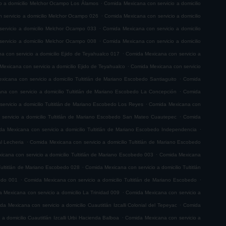
.
o a domicilio Melchor Ocampo Los Álamos
Comida Mexicana con servicio a domicilio
.
 servicio a domicilio Melchor Ocampo 026
Comida Mexicana con servicio a domicilio
.
ervicio a domicilio Melchor Ocampo 033
Comida Mexicana con servicio a domicilio
.
ervicio a domicilio Melchor Ocampo 008
Comida Mexicana con servicio a domicilio
.
 con servicio a domicilio Ejido de Teyahualco 017
Comida Mexicana con servicio a
.
exicana con servicio a domicilio Ejido de Teyahualco
Comida Mexicana con servicio
.
icana con servicio a domicilio Tultitlán de Mariano Escobedo Santiaguito
Comida
.
na con servicio a domicilio Tultitlán de Mariano Escobedo La Concepción
Comida
.
ervicio a domicilio Tultitlán de Mariano Escobedo Los Reyes
Comida Mexicana con
.
servicio a domicilio Tultitlán de Mariano Escobedo San Mateo Cuautepec
Comida
.
a Mexicana con servicio a domicilio Tultitlán de Mariano Escobedo Independencia
.
l Lecheria
Comida Mexicana con servicio a domicilio Tultitlán de Mariano Escobedo
.
cana con servicio a domicilio Tultitlán de Mariano Escobedo 003
Comida Mexicana
.
Tultitlán de Mariano Escobedo 028
Comida Mexicana con servicio a domicilio Tultitlán
.
.
bedo 001
Comida Mexicana con servicio a domicilio Tultitlán de Mariano Escobedo
.
 Mexicana con servicio a domicilio La Trinidad 009
Comida Mexicana con servicio a
.
da Mexicana con servicio a domicilio Cuautitlán Izcalli Colonial del Tepeyac
Comida
.
a domicilio Cuautitlán Izcalli Urbi Hacienda Balboa
Comida Mexicana con servicio a