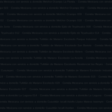
.
da Mexicana con servicio a domicilio Melchor Ocampo La Florida
Comida Mexicana con servici
.
.
mpo 023
Comida Mexicana con servicio a domicilio Melchor Ocampo 002
Comida Mexicana con
.
.
036
Comida Mexicana con servicio a domicilio Melchor Ocampo 009
Comida Mexicana con s
.
.
032
Comida Mexicana con servicio a domicilio Melchor Ocampo 018
Comida Mexicana con s
.
.
 de Junio
Comida Mexicana con servicio a domicilio Ejido de Teyahualco 008
Comida Mexicana
.
.
de Teyahualco 012
Comida Mexicana con servicio a domicilio Ejido de Teyahualco 014
Comida M
.
exicana con servicio a domicilio Tultitlán de Mariano Escobedo Parque Industrial
Comida Mex
.
Mexicana con servicio a domicilio Tultitlán de Mariano Escobedo San Bartolo
Comida Mexica
.
exicana con servicio a domicilio Tultitlán de Mariano Escobedo Belem
Comida Mexicana con s
.
na con servicio a domicilio Tultitlán de Mariano Escobedo La Acocila
Comida Mexicana con 
.
Mexicana con servicio a domicilio Tultitlán de Mariano Escobedo Residencial los Reyes
Comid
.
ia Cuautepec
Comida Mexicana con servicio a domicilio Tultitlán de Mariano Escobedo Industria
.
.
018
Comida Mexicana con servicio a domicilio Tultitlán de Mariano Escobedo 015
Comida Mexi
.
icio a domicilio Tultitlán de Mariano Escobedo 029
Comida Mexicana con servicio a domicilio 
.
e Mariano Escobedo 027
Comida Mexicana con servicio a domicilio Tultitlán de Mariano Esco
.
.
icio a domicilio La Laguna 014
Comida Mexicana con servicio a domicilio La Laguna
Comida
.
omida Mexicana con servicio a domicilio Cuautitlán Izcalli Adolfo López Mateos Issemym
Comi
.
mida Mexicana con servicio a domicilio Cuautitlán Izcalli Axotlan
Comida Mexicana con servicio 