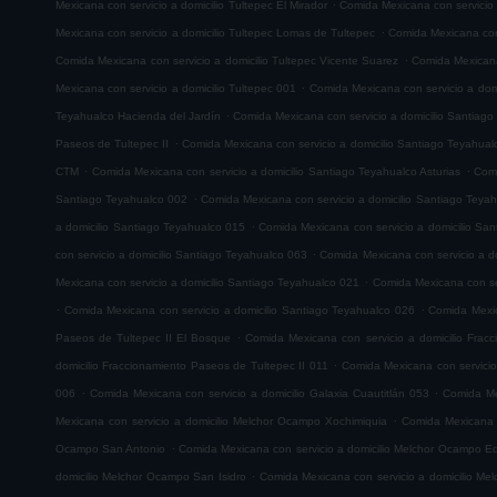
.
Mexicana con servicio a domicilio Tultepec El Mirador
Comida Mexicana con servicio
.
Mexicana con servicio a domicilio Tultepec Lomas de Tultepec
Comida Mexicana con 
.
Comida Mexicana con servicio a domicilio Tultepec Vicente Suarez
Comida Mexicana 
.
Mexicana con servicio a domicilio Tultepec 001
Comida Mexicana con servicio a domi
.
Teyahualco Hacienda del Jardín
Comida Mexicana con servicio a domicilio Santiag
.
Paseos de Tultepec II
Comida Mexicana con servicio a domicilio Santiago Teyahual
.
.
CTM
Comida Mexicana con servicio a domicilio Santiago Teyahualco Asturias
Comi
.
Santiago Teyahualco 002
Comida Mexicana con servicio a domicilio Santiago Teya
.
a domicilio Santiago Teyahualco 015
Comida Mexicana con servicio a domicilio Sa
.
con servicio a domicilio Santiago Teyahualco 063
Comida Mexicana con servicio a d
.
Mexicana con servicio a domicilio Santiago Teyahualco 021
Comida Mexicana con ser
.
.
Comida Mexicana con servicio a domicilio Santiago Teyahualco 026
Comida Mexic
.
Paseos de Tultepec II El Bosque
Comida Mexicana con servicio a domicilio Frac
.
domicilio Fraccionamiento Paseos de Tultepec II 011
Comida Mexicana con servicio
.
.
006
Comida Mexicana con servicio a domicilio Galaxia Cuautitlán 053
Comida Mex
.
Mexicana con servicio a domicilio Melchor Ocampo Xochimiquia
Comida Mexicana 
.
Ocampo San Antonio
Comida Mexicana con servicio a domicilio Melchor Ocampo E
.
domicilio Melchor Ocampo San Isidro
Comida Mexicana con servicio a domicilio M