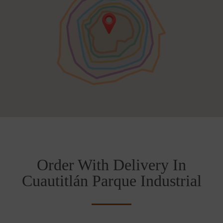
Order With Delivery In
Cuautitlán Parque Industrial