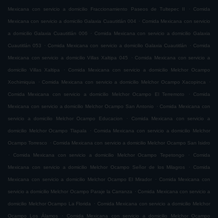
.
Mexicana con servicio a domicilio Fraccionamiento Paseos de Tultepec II
Comida
.
Mexicana con servicio a domicilio Galaxia Cuautitlán 004
Comida Mexicana con servicio
.
a domicilio Galaxia Cuautitlán 006
Comida Mexicana con servicio a domicilio Galaxia
.
.
Cuautitlán 053
Comida Mexicana con servicio a domicilio Galaxia Cuautitlán
Comida
.
Mexicana con servicio a domicilio Villas Xaltipa 045
Comida Mexicana con servicio a
.
domicilio Villas Xaltipa
Comida Mexicana con servicio a domicilio Melchor Ocampo
.
.
Xochimiquia
Comida Mexicana con servicio a domicilio Melchor Ocampo Xacopinca
.
Comida Mexicana con servicio a domicilio Melchor Ocampo El Terremoto
Comida
.
Mexicana con servicio a domicilio Melchor Ocampo San Antonio
Comida Mexicana con
.
servicio a domicilio Melchor Ocampo Educacion
Comida Mexicana con servicio a
.
domicilio Melchor Ocampo Tlapala
Comida Mexicana con servicio a domicilio Melchor
.
Ocampo Torresco
Comida Mexicana con servicio a domicilio Melchor Ocampo San Isidro
.
.
Comida Mexicana con servicio a domicilio Melchor Ocampo Tepetongo
Comida
.
Mexicana con servicio a domicilio Melchor Ocampo Señor de los Milagros
Comida
.
Mexicana con servicio a domicilio Melchor Ocampo El Mirador
Comida Mexicana con
.
servicio a domicilio Melchor Ocampo Paraje la Carranza
Comida Mexicana con servicio a
.
domicilio Melchor Ocampo La Florida
Comida Mexicana con servicio a domicilio Melchor
.
Ocampo Los Álamos
Comida Mexicana con servicio a domicilio Melchor Ocampo