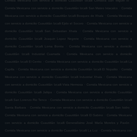
Comida Mexicana con servicio a domicilio Cuautitlán Izcalli Cofradía San Miguel ÌII
.
Comida Mexicana con servicio a domicilio Cuautitlán Izcalli San Mateo Ixtacalco
Comida
.
Mexicana con servicio a domicilio Cuautitlán Izcalli Bosques de Xhala
Comida Mexicana
.
con servicio a domicilio Cuautitlán Izcalli Ejido el Socoro
Comida Mexicana con servicio a
.
domicilio Cuautitlán Izcalli San Sebastian Xhala
Comida Mexicana con servicio a
.
domicilio Cuautitlán Izcalli Joaquin Lopez Negrete
Comida Mexicana con servicio a
.
domicilio Cuautitlán Izcalli Loma Bonita
Comida Mexicana con servicio a domicilio
.
Cuautitlán Izcalli Industrial Cuamatla
Comida Mexicana con servicio a domicilio
.
Cuautitlán Izcalli El Cerrito
Comida Mexicana con servicio a domicilio Cuautitlán Izcalli La
.
.
Capilla
Comida Mexicana con servicio a domicilio Cuautitlán Izcalli El Nopalito
Comida
.
Mexicana con servicio a domicilio Cuautitlán Izcalli Industrial Xhala
Comida Mexicana
.
con servicio a domicilio Cuautitlán Izcalli Vista Hermosa
Comida Mexicana con servicio a
.
domicilio Cuautitlán Izcalli Jaltipa
Comida Mexicana con servicio a domicilio Cuautitlán
.
Izcalli San Lorenzo Rio Tenco
Comida Mexicana con servicio a domicilio Cuautitlán Izcalli
.
.
Santa Barbara
Comida Mexicana con servicio a domicilio Cuautitlán Izcalli San Isidro
.
Comida Mexicana con servicio a domicilio Cuautitlán Izcalli El Sabino
Comida Mexicana
.
con servicio a domicilio Cuautitlán Izcalli Generalísimo José María Morelos y Pavón
.
Comida Mexicana con servicio a domicilio Cuautitlán Izcalli La Luz
Comida Mexicana con