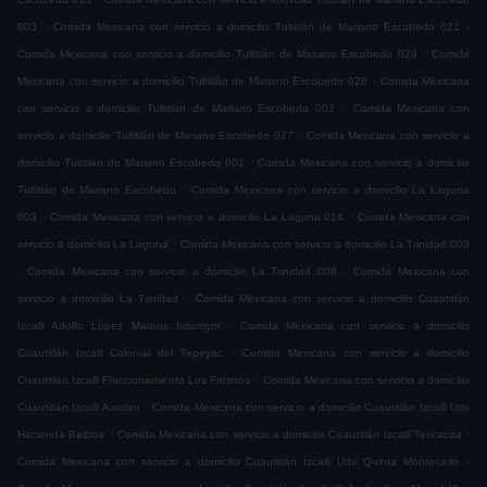
.
.
003
Comida Mexicana con servicio a domicilio Tultitlán de Mariano Escobedo 021
.
Comida Mexicana con servicio a domicilio Tultitlán de Mariano Escobedo 029
Comida
.
Mexicana con servicio a domicilio Tultitlán de Mariano Escobedo 028
Comida Mexicana
.
con servicio a domicilio Tultitlán de Mariano Escobedo 002
Comida Mexicana con
.
servicio a domicilio Tultitlán de Mariano Escobedo 027
Comida Mexicana con servicio a
.
domicilio Tultitlán de Mariano Escobedo 001
Comida Mexicana con servicio a domicilio
.
Tultitlán de Mariano Escobedo
Comida Mexicana con servicio a domicilio La Laguna
.
.
003
Comida Mexicana con servicio a domicilio La Laguna 014
Comida Mexicana con
.
servicio a domicilio La Laguna
Comida Mexicana con servicio a domicilio La Trinidad 009
.
.
Comida Mexicana con servicio a domicilio La Trinidad 008
Comida Mexicana con
.
servicio a domicilio La Trinidad
Comida Mexicana con servicio a domicilio Cuautitlán
.
Izcalli Adolfo López Mateos Issemym
Comida Mexicana con servicio a domicilio
.
Cuautitlán Izcalli Colonial del Tepeyac
Comida Mexicana con servicio a domicilio
.
Cuautitlán Izcalli Fraccionamiento Los Fresnos
Comida Mexicana con servicio a domicilio
.
Cuautitlán Izcalli Axotlan
Comida Mexicana con servicio a domicilio Cuautitlán Izcalli Urbi
.
.
Hacienda Balboa
Comida Mexicana con servicio a domicilio Cuautitlán Izcalli Texcacoa
.
Comida Mexicana con servicio a domicilio Cuautitlán Izcalli Urbi Quinta Montecarlo
.