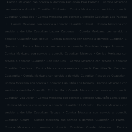
.
.
Comida Mexicana con servicio a domicilio Cuautitlán Pilar Pallares
Comida Mexicana
.
con servicio a domicilio Cuautitlán El Huerto
Comida Mexicana con servicio a domicilio
.
Cuautitlán Cebadales
Comida Mexicana con servicio a domicilio Cuautitlán Las Patricias
.
.
III
Comida Mexicana con servicio a domicilio Cuautitlán Cristal
Comida Mexicana con
.
servicio a domicilio Cuautitlán Lazaro Cardenas
Comida Mexicana con servicio a
.
domicilio Cuautitlán San Roque
Comida Mexicana con servicio a domicilio Cuautitlán El
.
.
Quemado
Comida Mexicana con servicio a domicilio Cuautitlán Parque Industrial
.
Comida Mexicana con servicio a domicilio Cuautitlán Misiones
Comida Mexicana con
.
servicio a domicilio Cuautitlán San Blas Dos
Comida Mexicana con servicio a domicilio
.
Cuautitlán San Jose
Comida Mexicana con servicio a domicilio Cuautitlán San Francisco
.
.
Cascantitla
Comida Mexicana con servicio a domicilio Cuautitlán Paseos de Cuautitlan
.
Comida Mexicana con servicio a domicilio Cuautitlán Los Morales
Comida Mexicana con
.
servicio a domicilio Cuautitlán El Infiernillo
Comida Mexicana con servicio a domicilio
.
Cuautitlán Villa Jardin
Comida Mexicana con servicio a domicilio Cuautitlán Loma Bonita
.
.
Comida Mexicana con servicio a domicilio Cuautitlán El Partidor
Comida Mexicana con
.
servicio a domicilio Cuautitlán Necapa
Comida Mexicana con servicio a domicilio
.
.
Cuautitlán Centro
Comida Mexicana con servicio a domicilio Cuautitlán La Palma
.
Comida Mexicana con servicio a domicilio Cuautitlán Puente Jabonero
Comida