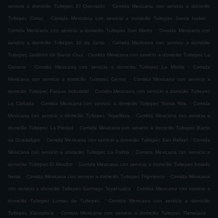
.
servicio a domicilio Tultepec El Quemado
Comida Mexicana con servicio a domicilio
.
.
Tultepec Oxtoc
Comida Mexicana con servicio a domicilio Tultepec Santa Isabel
.
Comida Mexicana con servicio a domicilio Tultepec San Martin
Comida Mexicana con
.
servicio a domicilio Tultepec 10 de Junio
Comida Mexicana con servicio a domicilio
.
Tultepec Jardines de Santa Cruz
Comida Mexicana con servicio a domicilio Tultepec La
.
.
Cantera
Comida Mexicana con servicio a domicilio Tultepec La Morita
Comida
.
Mexicana con servicio a domicilio Tultepec Centro
Comida Mexicana con servicio a
.
domicilio Tultepec Parque Industrial
Comida Mexicana con servicio a domicilio Tultepec
.
.
La Cañada
Comida Mexicana con servicio a domicilio Tultepec Santa Rita
Comida
.
Mexicana con servicio a domicilio Tultepec Tepetlixco
Comida Mexicana con servicio a
.
domicilio Tultepec La Piedad
Comida Mexicana con servicio a domicilio Tultepec Barrio
.
.
de Guadalupe
Comida Mexicana con servicio a domicilio Tultepec San Rafael
Comida
.
Mexicana con servicio a domicilio Tultepec La Palma
Comida Mexicana con servicio a
.
domicilio Tultepec El Mirador
Comida Mexicana con servicio a domicilio Tultepec Amado
.
.
Nervo
Comida Mexicana con servicio a domicilio Tultepec Trigotenco
Comida Mexicana
.
con servicio a domicilio Tultepec Santiago Teyahualco
Comida Mexicana con servicio a
.
domicilio Tultepec Lomas de Tultepec
Comida Mexicana con servicio a domicilio
.
.
Tultepec Xacopinca
Comida Mexicana con servicio a domicilio Tultepec Tlamelaca