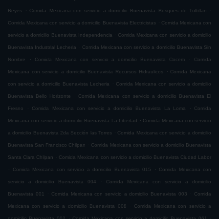
.
.
Reyes
Comida Mexicana con servicio a domicilio Buenavista Bosques de Tultitlan
.
Comida Mexicana con servicio a domicilio Buenavista Electricistas
Comida Mexicana con
.
servicio a domicilio Buenavista Independencia
Comida Mexicana con servicio a domicilio
.
Buenavista Industrial Lecheria
Comida Mexicana con servicio a domicilio Buenavista Sin
.
.
Nombre
Comida Mexicana con servicio a domicilio Buenavista Cocem
Comida
.
Mexicana con servicio a domicilio Buenavista Recursos Hidraulicos
Comida Mexicana
.
con servicio a domicilio Buenavista Lecheria
Comida Mexicana con servicio a domicilio
.
Buenavista Bello Horizonte
Comida Mexicana con servicio a domicilio Buenavista El
.
.
Fresno
Comida Mexicana con servicio a domicilio Buenavista La Loma
Comida
.
Mexicana con servicio a domicilio Buenavista La Libertad
Comida Mexicana con servicio
.
a domicilio Buenavista 2da Sección las Torres
Comida Mexicana con servicio a domicilio
.
Buenavista San Francisco Chilpan
Comida Mexicana con servicio a domicilio Buenavista
.
Santa Clara Chilpan
Comida Mexicana con servicio a domicilio Buenavista Ciudad Labor
.
.
Comida Mexicana con servicio a domicilio Buenavista 015
Comida Mexicana con
.
servicio a domicilio Buenavista 004
Comida Mexicana con servicio a domicilio
.
.
Buenavista 001
Comida Mexicana con servicio a domicilio Buenavista 003
Comida
.
Mexicana con servicio a domicilio Buenavista 008
Comida Mexicana con servicio a
.
.
domicilio Buenavista 002
Comida Mexicana con servicio a domicilio Buenavista 061