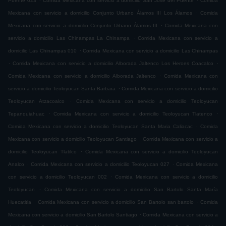
Puente 023
Comida Mexicana con servicio a domicilio San José del Puente
Comida
.
Mexicana con servicio a domicilio Conjunto Urbano Álamos III Los Álamos
Comida
.
Mexicana con servicio a domicilio Conjunto Urbano Álamos III
Comida Mexicana con
.
servicio a domicilio Las Chinampas La Chinampa
Comida Mexicana con servicio a
.
domicilio Las Chinampas 010
Comida Mexicana con servicio a domicilio Las Chinampas
.
.
Comida Mexicana con servicio a domicilio Alborada Jaltenco Los Heroes Coacalco
.
Comida Mexicana con servicio a domicilio Alborada Jaltenco
Comida Mexicana con
.
servicio a domicilio Teoloyucan Santa Barbara
Comida Mexicana con servicio a domicilio
.
Teoloyucan Atzacoalco
Comida Mexicana con servicio a domicilio Teoloyucan
.
.
Tepanquiahuac
Comida Mexicana con servicio a domicilio Teoloyucan Tlatenco
.
Comida Mexicana con servicio a domicilio Teoloyucan Santa Maria Caliacac
Comida
.
Mexicana con servicio a domicilio Teoloyucan Santiago
Comida Mexicana con servicio a
.
domicilio Teoloyucan Tlatilco
Comida Mexicana con servicio a domicilio Teoloyucan
.
.
Analco
Comida Mexicana con servicio a domicilio Teoloyucan 027
Comida Mexicana
.
con servicio a domicilio Teoloyucan 002
Comida Mexicana con servicio a domicilio
.
Teoloyucan
Comida Mexicana con servicio a domicilio San Bartolo Santa María
.
.
Huecatitla
Comida Mexicana con servicio a domicilio San Bartolo san bartolo
Comida
.
Mexicana con servicio a domicilio San Bartolo Santiago
Comida Mexicana con servicio a
.
.