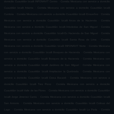
.
domicilio Cuautitlán Izcalli INFONAVIT Centro
Comida Mexicana con servicio a domicilio
.
Cuautitlán Izcalli Atlanta
Comida Mexicana con servicio a domicilio Cuautitlán Izcalli
.
.
Cumbria
Comida Mexicana con servicio a domicilio Cuautitlán Izcalli Ensueños
Comida
.
Mexicana con servicio a domicilio Cuautitlán Izcalli Arcos de la Hacienda
Comida
.
Mexicana con servicio a domicilio Cuautitlán Izcalli Arboledas de San Miguel
Comida
.
Mexicana con servicio a domicilio Cuautitlán Izcalli Ex Hacienda de San Miguel
Comida
.
Mexicana con servicio a domicilio Cuautitlán Izcalli Santa Rosa de Lima
Comida
.
Mexicana con servicio a domicilio Cuautitlán Izcalli INFONAVIT Norte
Comida Mexicana
.
con servicio a domicilio Cuautitlán Izcalli Bosques de Hacienda
Comida Mexicana con
.
servicio a domicilio Cuautitlán Izcalli Bosques de la Hacienda
Comida Mexicana con
.
servicio a domicilio Cuautitlán Izcalli Jardines de San Miguel
Comida Mexicana con
.
servicio a domicilio Cuautitlán Izcalli Ampliacion la Quebrada
Comida Mexicana con
.
servicio a domicilio Cuautitlán Izcalli Civica Bacardi
Comida Mexicana con servicio a
.
domicilio Cuautitlán Izcalli Tres Picos
Comida Mexicana con servicio a domicilio
.
Cuautitlán Izcalli Valle de las Flores
Comida Mexicana con servicio a domicilio Cuautitlán
.
Izcalli Jorge Jimenez Cantu
Comida Mexicana con servicio a domicilio Cuautitlán Izcalli
.
San Antonio
Comida Mexicana con servicio a domicilio Cuautitlán Izcalli Colinas del
.
.
Lago
Comida Mexicana con servicio a domicilio Cuautitlán Izcalli La Perla
Comida