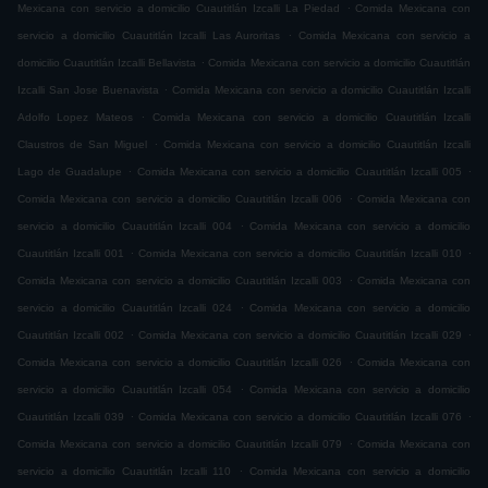
.
Mexicana con servicio a domicilio Cuautitlán Izcalli La Piedad
Comida Mexicana con
.
servicio a domicilio Cuautitlán Izcalli Las Auroritas
Comida Mexicana con servicio a
.
domicilio Cuautitlán Izcalli Bellavista
Comida Mexicana con servicio a domicilio Cuautitlán
.
Izcalli San Jose Buenavista
Comida Mexicana con servicio a domicilio Cuautitlán Izcalli
.
Adolfo Lopez Mateos
Comida Mexicana con servicio a domicilio Cuautitlán Izcalli
.
Claustros de San Miguel
Comida Mexicana con servicio a domicilio Cuautitlán Izcalli
.
.
Lago de Guadalupe
Comida Mexicana con servicio a domicilio Cuautitlán Izcalli 005
.
Comida Mexicana con servicio a domicilio Cuautitlán Izcalli 006
Comida Mexicana con
.
servicio a domicilio Cuautitlán Izcalli 004
Comida Mexicana con servicio a domicilio
.
.
Cuautitlán Izcalli 001
Comida Mexicana con servicio a domicilio Cuautitlán Izcalli 010
.
Comida Mexicana con servicio a domicilio Cuautitlán Izcalli 003
Comida Mexicana con
.
servicio a domicilio Cuautitlán Izcalli 024
Comida Mexicana con servicio a domicilio
.
.
Cuautitlán Izcalli 002
Comida Mexicana con servicio a domicilio Cuautitlán Izcalli 029
.
Comida Mexicana con servicio a domicilio Cuautitlán Izcalli 026
Comida Mexicana con
.
servicio a domicilio Cuautitlán Izcalli 054
Comida Mexicana con servicio a domicilio
.
.
Cuautitlán Izcalli 039
Comida Mexicana con servicio a domicilio Cuautitlán Izcalli 076
.
Comida Mexicana con servicio a domicilio Cuautitlán Izcalli 079
Comida Mexicana con
.
servicio a domicilio Cuautitlán Izcalli 110
Comida Mexicana con servicio a domicilio