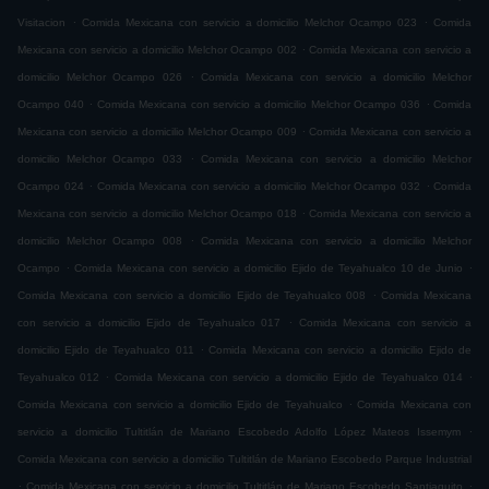
.
.
Visitacion
Comida Mexicana con servicio a domicilio Melchor Ocampo 023
Comida
.
Mexicana con servicio a domicilio Melchor Ocampo 002
Comida Mexicana con servicio a
.
domicilio Melchor Ocampo 026
Comida Mexicana con servicio a domicilio Melchor
.
.
Ocampo 040
Comida Mexicana con servicio a domicilio Melchor Ocampo 036
Comida
.
Mexicana con servicio a domicilio Melchor Ocampo 009
Comida Mexicana con servicio a
.
domicilio Melchor Ocampo 033
Comida Mexicana con servicio a domicilio Melchor
.
.
Ocampo 024
Comida Mexicana con servicio a domicilio Melchor Ocampo 032
Comida
.
Mexicana con servicio a domicilio Melchor Ocampo 018
Comida Mexicana con servicio a
.
domicilio Melchor Ocampo 008
Comida Mexicana con servicio a domicilio Melchor
.
.
Ocampo
Comida Mexicana con servicio a domicilio Ejido de Teyahualco 10 de Junio
.
Comida Mexicana con servicio a domicilio Ejido de Teyahualco 008
Comida Mexicana
.
con servicio a domicilio Ejido de Teyahualco 017
Comida Mexicana con servicio a
.
domicilio Ejido de Teyahualco 011
Comida Mexicana con servicio a domicilio Ejido de
.
.
Teyahualco 012
Comida Mexicana con servicio a domicilio Ejido de Teyahualco 014
.
Comida Mexicana con servicio a domicilio Ejido de Teyahualco
Comida Mexicana con
.
servicio a domicilio Tultitlán de Mariano Escobedo Adolfo López Mateos Issemym
Comida Mexicana con servicio a domicilio Tultitlán de Mariano Escobedo Parque Industrial
.
.
Comida Mexicana con servicio a domicilio Tultitlán de Mariano Escobedo Santiaguito