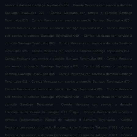
.
servicio a domicilio Santiago Teyahualco 066
Comida Mexicana con servicio a domicilio
.
Santiago Teyahualco 028
Comida Mexicana con servicio a domicilio Santiago
.
.
Teyahualco 015
Comida Mexicana con servicio a domicilio Santiago Teyahualco 025
.
Comida Mexicana con servicio a domicilio Santiago Teyahualco 012
Comida Mexicana
.
con servicio a domicilio Santiago Teyahualco 069
Comida Mexicana con servicio a
.
domicilio Santiago Teyahualco 063
Comida Mexicana con servicio a domicilio Santiago
.
.
Teyahualco 001
Comida Mexicana con servicio a domicilio Santiago Teyahualco 016
.
Comida Mexicana con servicio a domicilio Santiago Teyahualco 068
Comida Mexicana
.
con servicio a domicilio Santiago Teyahualco 021
Comida Mexicana con servicio a
.
domicilio Santiago Teyahualco 045
Comida Mexicana con servicio a domicilio Santiago
.
.
Teyahualco 011
Comida Mexicana con servicio a domicilio Santiago Teyahualco 070
.
Comida Mexicana con servicio a domicilio Santiago Teyahualco 026
Comida Mexicana
.
con servicio a domicilio Santiago Teyahualco 050
Comida Mexicana con servicio a
.
domicilio Santiago Teyahualco
Comida Mexicana con servicio a domicilio
.
Fraccionamiento Paseos de Tultepec II El Bosque
Comida Mexicana con servicio a
.
domicilio Fraccionamiento Paseos de Tultepec II Santiago Teyahualco
Comida
.
Mexicana con servicio a domicilio Fraccionamiento Paseos de Tultepec II 001
Comida
.
Mexicana con servicio a domicilio Fraccionamiento Paseos de Tultepec II 011
Comida