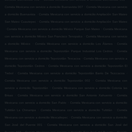
.
Comida Mexicana con servicio a domicilio Buenavista 007
Comida Mexicana con servicio
.
a domicilio Buenavista
Comida Mexicana con servicio a domicilio Ampliación San Mateo
.
San Mateo Cuautepec
Comida Mexicana con servicio a domicilio Ampliación San Mateo
.
.
Comida Mexicana con servicio a domicilio México Parque San Mateo
Comida Mexicana
.
con servicio a domicilio México San Francisco Tenopalco
Comida Mexicana con servicio
.
.
a domicilio México
Comida Mexicana con servicio a domicilio Los Álamos
Comida
.
Mexicana con servicio a domicilio Tepotzotlán Parque Industrial Los Cedros
Comida
.
Mexicana con servicio a domicilio Tepotzotlán Texcacoa
Comida Mexicana con servicio a
.
domicilio Tepotzotlán Cedros
Comida Mexicana con servicio a domicilio Tepotzotlán El
.
.
Trebol
Comida Mexicana con servicio a domicilio Tepotzotlán Barrio De Tezccacoa
.
Comida Mexicana con servicio a domicilio Tepotzotlán 002
Comida Mexicana con
.
servicio a domicilio Tepotzotlán
Comida Mexicana con servicio a domicilio Colonia las
.
.
Brisas
Comida Mexicana con servicio a domicilio San Antonio Xahuento
Comida
.
Mexicana con servicio a domicilio San Pablo
Comida Mexicana con servicio a domicilio
.
.
Tultitlán La Chinampa
Comida Mexicana con servicio a domicilio Tultitlán
Comida
.
Mexicana con servicio a domicilio Mexcaltepec
Comida Mexicana con servicio a domicilio
.
San José del Puente 001
Comida Mexicana con servicio a domicilio San José del
.
.