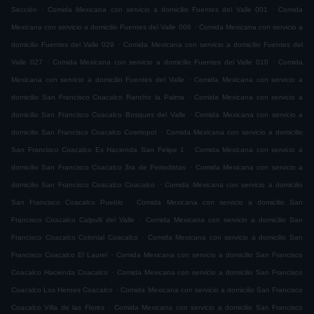
.
.
Sección
Comida Mexicana con servicio a domicilio Fuentes del Valle 001
Comida
.
Mexicana con servicio a domicilio Fuentes del Valle 006
Comida Mexicana con servicio a
.
domicilio Fuentes del Valle 029
Comida Mexicana con servicio a domicilio Fuentes del
.
.
Valle 027
Comida Mexicana con servicio a domicilio Fuentes del Valle 010
Comida
.
Mexicana con servicio a domicilio Fuentes del Valle
Comida Mexicana con servicio a
.
domicilio San Francisco Coacalco Rancho la Palma
Comida Mexicana con servicio a
.
domicilio San Francisco Coacalco Bosques del Valle
Comida Mexicana con servicio a
.
domicilio San Francisco Coacalco Cosmopol
Comida Mexicana con servicio a domicilio
.
San Francisco Coacalco Ex Hacienda San Felipe 1
Comida Mexicana con servicio a
.
domicilio San Francisco Coacalco 3ra de Periodistas
Comida Mexicana con servicio a
.
domicilio San Francisco Coacalco Coacalco
Comida Mexicana con servicio a domicilio
.
San Francisco Coacalco Pueblo
Comida Mexicana con servicio a domicilio San
.
Francisco Coacalco Calpulli del Valle
Comida Mexicana con servicio a domicilio San
.
Francisco Coacalco Colonial Coacalco
Comida Mexicana con servicio a domicilio San
.
Francisco Coacalco El Laurel
Comida Mexicana con servicio a domicilio San Francisco
.
Coacalco Hacienda Coacalco
Comida Mexicana con servicio a domicilio San Francisco
.
Coacalco Los Heroes Coacalco
Comida Mexicana con servicio a domicilio San Francisco
.
Coacalco Villa de las Flores
Comida Mexicana con servicio a domicilio San Francisco