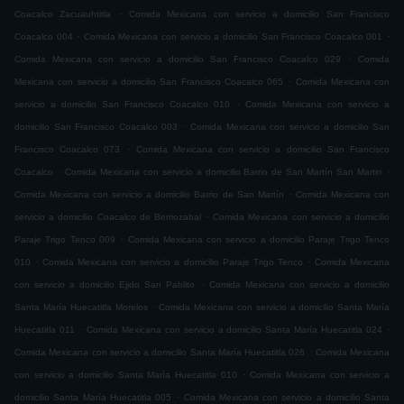
.
Coacalco Zacuauhtitla
Comida Mexicana con servicio a domicilio San Francisco
.
.
Coacalco 004
Comida Mexicana con servicio a domicilio San Francisco Coacalco 001
.
Comida Mexicana con servicio a domicilio San Francisco Coacalco 029
Comida
.
Mexicana con servicio a domicilio San Francisco Coacalco 065
Comida Mexicana con
.
servicio a domicilio San Francisco Coacalco 010
Comida Mexicana con servicio a
.
domicilio San Francisco Coacalco 003
Comida Mexicana con servicio a domicilio San
.
Francisco Coacalco 073
Comida Mexicana con servicio a domicilio San Francisco
.
.
Coacalco
Comida Mexicana con servicio a domicilio Barrio de San Martín San Martin
.
Comida Mexicana con servicio a domicilio Barrio de San Martín
Comida Mexicana con
.
servicio a domicilio Coacalco de Berriozabal
Comida Mexicana con servicio a domicilio
.
Paraje Trigo Tenco 009
Comida Mexicana con servicio a domicilio Paraje Trigo Tenco
.
.
010
Comida Mexicana con servicio a domicilio Paraje Trigo Tenco
Comida Mexicana
.
con servicio a domicilio Ejido San Pablito
Comida Mexicana con servicio a domicilio
.
Santa María Huecatitla Morelos
Comida Mexicana con servicio a domicilio Santa María
.
.
Huecatitla 011
Comida Mexicana con servicio a domicilio Santa María Huecatitla 024
.
Comida Mexicana con servicio a domicilio Santa María Huecatitla 026
Comida Mexicana
.
con servicio a domicilio Santa María Huecatitla 010
Comida Mexicana con servicio a
.
domicilio Santa María Huecatitla 005
Comida Mexicana con servicio a domicilio Santa