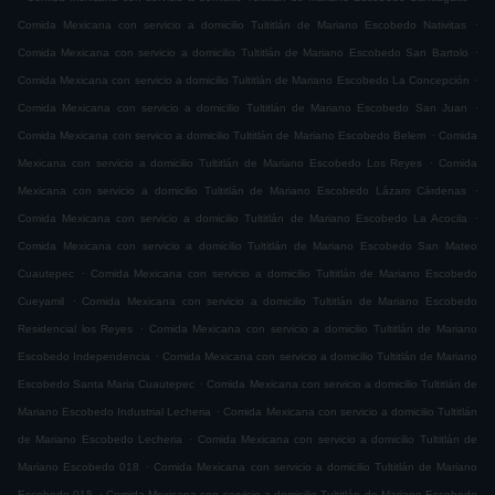
.
Comida Mexicana con servicio a domicilio Tultitlán de Mariano Escobedo Nativitas
.
Comida Mexicana con servicio a domicilio Tultitlán de Mariano Escobedo San Bartolo
.
Comida Mexicana con servicio a domicilio Tultitlán de Mariano Escobedo La Concepción
.
Comida Mexicana con servicio a domicilio Tultitlán de Mariano Escobedo San Juan
.
Comida Mexicana con servicio a domicilio Tultitlán de Mariano Escobedo Belem
Comida
.
Mexicana con servicio a domicilio Tultitlán de Mariano Escobedo Los Reyes
Comida
.
Mexicana con servicio a domicilio Tultitlán de Mariano Escobedo Lázaro Cárdenas
.
Comida Mexicana con servicio a domicilio Tultitlán de Mariano Escobedo La Acocila
Comida Mexicana con servicio a domicilio Tultitlán de Mariano Escobedo San Mateo
.
Cuautepec
Comida Mexicana con servicio a domicilio Tultitlán de Mariano Escobedo
.
Cueyamil
Comida Mexicana con servicio a domicilio Tultitlán de Mariano Escobedo
.
Residencial los Reyes
Comida Mexicana con servicio a domicilio Tultitlán de Mariano
.
Escobedo Independencia
Comida Mexicana con servicio a domicilio Tultitlán de Mariano
.
Escobedo Santa Maria Cuautepec
Comida Mexicana con servicio a domicilio Tultitlán de
.
Mariano Escobedo Industrial Lecheria
Comida Mexicana con servicio a domicilio Tultitlán
.
de Mariano Escobedo Lecheria
Comida Mexicana con servicio a domicilio Tultitlán de
.
Mariano Escobedo 018
Comida Mexicana con servicio a domicilio Tultitlán de Mariano
.
Escobedo 015
Comida Mexicana con servicio a domicilio Tultitlán de Mariano Escobedo