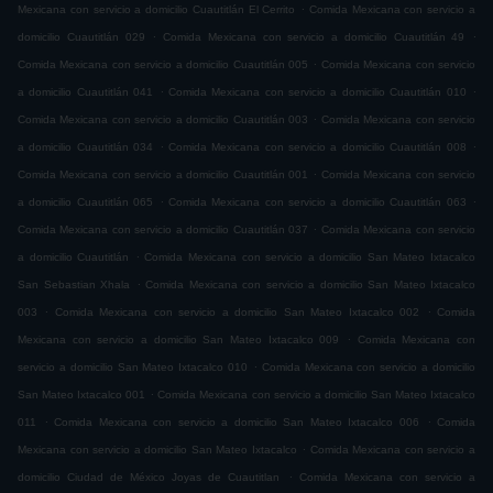
.
Mexicana con servicio a domicilio Cuautitlán El Cerrito
Comida Mexicana con servicio a
.
.
domicilio Cuautitlán 029
Comida Mexicana con servicio a domicilio Cuautitlán 49
.
Comida Mexicana con servicio a domicilio Cuautitlán 005
Comida Mexicana con servicio
.
.
a domicilio Cuautitlán 041
Comida Mexicana con servicio a domicilio Cuautitlán 010
.
Comida Mexicana con servicio a domicilio Cuautitlán 003
Comida Mexicana con servicio
.
.
a domicilio Cuautitlán 034
Comida Mexicana con servicio a domicilio Cuautitlán 008
.
Comida Mexicana con servicio a domicilio Cuautitlán 001
Comida Mexicana con servicio
.
.
a domicilio Cuautitlán 065
Comida Mexicana con servicio a domicilio Cuautitlán 063
.
Comida Mexicana con servicio a domicilio Cuautitlán 037
Comida Mexicana con servicio
.
a domicilio Cuautitlán
Comida Mexicana con servicio a domicilio San Mateo Ixtacalco
.
San Sebastian Xhala
Comida Mexicana con servicio a domicilio San Mateo Ixtacalco
.
.
003
Comida Mexicana con servicio a domicilio San Mateo Ixtacalco 002
Comida
.
Mexicana con servicio a domicilio San Mateo Ixtacalco 009
Comida Mexicana con
.
servicio a domicilio San Mateo Ixtacalco 010
Comida Mexicana con servicio a domicilio
.
San Mateo Ixtacalco 001
Comida Mexicana con servicio a domicilio San Mateo Ixtacalco
.
.
011
Comida Mexicana con servicio a domicilio San Mateo Ixtacalco 006
Comida
.
Mexicana con servicio a domicilio San Mateo Ixtacalco
Comida Mexicana con servicio a
.
domicilio Ciudad de México Joyas de Cuautitlan
Comida Mexicana con servicio a