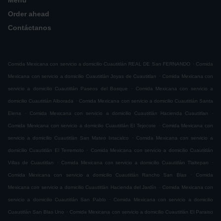
Menú
Order ahead
Contáctanos
.
Comida Mexicana con servicio a domicilio Cuautitlán REAL DE San FERNANDO
Comida
.
Mexicana con servicio a domicilio Cuautitlán Joyas de Cuautitlan
Comida Mexicana con
.
servicio a domicilio Cuautitlán Paseos del Bosque
Comida Mexicana con servicio a
.
domicilio Cuautitlán Alborada
Comida Mexicana con servicio a domicilio Cuautitlán Santa
.
.
Elena
Comida Mexicana con servicio a domicilio Cuautitlán Hacienda Cuautitlan
.
Comida Mexicana con servicio a domicilio Cuautitlán El Tejocote
Comida Mexicana con
.
servicio a domicilio Cuautitlán San Mateo Ixtacalco
Comida Mexicana con servicio a
.
domicilio Cuautitlán El Terremoto
Comida Mexicana con servicio a domicilio Cuautitlán
.
.
Villas de Cuautitlan
Comida Mexicana con servicio a domicilio Cuautitlán Tlaltepan
.
Comida Mexicana con servicio a domicilio Cuautitlán Rancho San Blas
Comida
.
Mexicana con servicio a domicilio Cuautitlán Hacienda del Jardín
Comida Mexicana con
.
servicio a domicilio Cuautitlán San Pablo
Comida Mexicana con servicio a domicilio
.
Cuautitlán San Blas Uno
Comida Mexicana con servicio a domicilio Cuautitlán El Paraiso