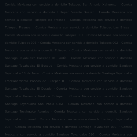
.
Comida Mexicana con servicio a domicilio Tultepec San Antonio Xahuento
Comida
.
Mexicana con servicio a domicilio Tultepec Vicente Suarez
Comida Mexicana con
.
servicio a domicilio Tultepec los Fresnos
Comida Mexicana con servicio a domicilio
.
.
Tultepec Fresnos
Comida Mexicana con servicio a domicilio Tultepec Las Brisas
.
Comida Mexicana con servicio a domicilio Tultepec 001
Comida Mexicana con servicio a
.
.
domicilio Tultepec 006
Comida Mexicana con servicio a domicilio Tultepec 002
Comida
.
Mexicana con servicio a domicilio Tultepec
Comida Mexicana con servicio a domicilio
.
Santiago Teyahualco Hacienda del Jardín
Comida Mexicana con servicio a domicilio
.
Santiago Teyahualco El Bosque
Comida Mexicana con servicio a domicilio Santiago
.
Teyahualco 10 de Junio
Comida Mexicana con servicio a domicilio Santiago Teyahualco
.
Fraccionamiento Paseos de Tultepec II
Comida Mexicana con servicio a domicilio
.
Santiago Teyahualco El Dorado
Comida Mexicana con servicio a domicilio Santiago
.
Teyahualco Hacienda Real de Tultepec
Comida Mexicana con servicio a domicilio
.
Santiago Teyahualco San Pablo CTM
Comida Mexicana con servicio a domicilio
.
Santiago Teyahualco Asturias
Comida Mexicana con servicio a domicilio Santiago
.
Teyahualco El Laurel
Comida Mexicana con servicio a domicilio Santiago Teyahualco
.
.
008
Comida Mexicana con servicio a domicilio Santiago Teyahualco 002
Comida
.
Mexicana con servicio a domicilio Santiago Teyahualco 010
Comida Mexicana con