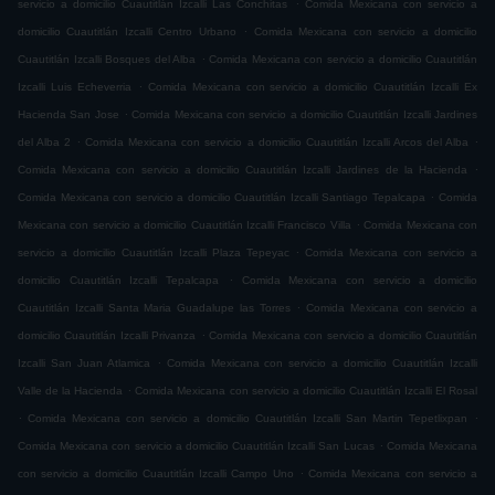
.
servicio a domicilio Cuautitlán Izcalli Las Conchitas
Comida Mexicana con servicio a
.
domicilio Cuautitlán Izcalli Centro Urbano
Comida Mexicana con servicio a domicilio
.
Cuautitlán Izcalli Bosques del Alba
Comida Mexicana con servicio a domicilio Cuautitlán
.
Izcalli Luis Echeverria
Comida Mexicana con servicio a domicilio Cuautitlán Izcalli Ex
.
Hacienda San Jose
Comida Mexicana con servicio a domicilio Cuautitlán Izcalli Jardines
.
.
del Alba 2
Comida Mexicana con servicio a domicilio Cuautitlán Izcalli Arcos del Alba
.
Comida Mexicana con servicio a domicilio Cuautitlán Izcalli Jardines de la Hacienda
.
Comida Mexicana con servicio a domicilio Cuautitlán Izcalli Santiago Tepalcapa
Comida
.
Mexicana con servicio a domicilio Cuautitlán Izcalli Francisco Villa
Comida Mexicana con
.
servicio a domicilio Cuautitlán Izcalli Plaza Tepeyac
Comida Mexicana con servicio a
.
domicilio Cuautitlán Izcalli Tepalcapa
Comida Mexicana con servicio a domicilio
.
Cuautitlán Izcalli Santa Maria Guadalupe las Torres
Comida Mexicana con servicio a
.
domicilio Cuautitlán Izcalli Privanza
Comida Mexicana con servicio a domicilio Cuautitlán
.
Izcalli San Juan Atlamica
Comida Mexicana con servicio a domicilio Cuautitlán Izcalli
.
Valle de la Hacienda
Comida Mexicana con servicio a domicilio Cuautitlán Izcalli El Rosal
.
.
Comida Mexicana con servicio a domicilio Cuautitlán Izcalli San Martin Tepetlixpan
.
Comida Mexicana con servicio a domicilio Cuautitlán Izcalli San Lucas
Comida Mexicana
.
con servicio a domicilio Cuautitlán Izcalli Campo Uno
Comida Mexicana con servicio a