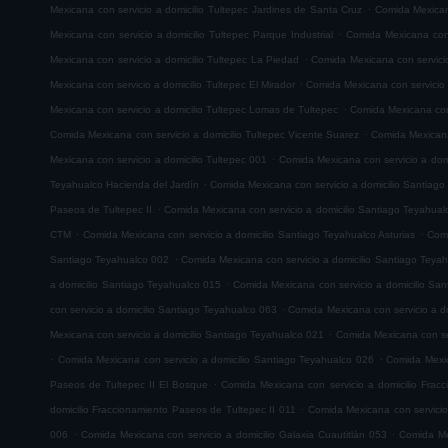
.
Mexicana con servicio a domicilio Tultepec Jardines de Santa Cruz
Comida Mexicana
.
Mexicana con servicio a domicilio Tultepec Parque Industrial
Comida Mexicana con 
.
Mexicana con servicio a domicilio Tultepec La Piedad
Comida Mexicana con servicio
.
Mexicana con servicio a domicilio Tultepec El Mirador
Comida Mexicana con servicio
.
Mexicana con servicio a domicilio Tultepec Lomas de Tultepec
Comida Mexicana con 
.
Comida Mexicana con servicio a domicilio Tultepec Vicente Suarez
Comida Mexicana 
.
Mexicana con servicio a domicilio Tultepec 001
Comida Mexicana con servicio a domi
.
Teyahualco Hacienda del Jardín
Comida Mexicana con servicio a domicilio Santiag
.
Paseos de Tultepec II
Comida Mexicana con servicio a domicilio Santiago Teyahual
.
.
CTM
Comida Mexicana con servicio a domicilio Santiago Teyahualco Asturias
Comi
.
Santiago Teyahualco 002
Comida Mexicana con servicio a domicilio Santiago Teya
.
a domicilio Santiago Teyahualco 015
Comida Mexicana con servicio a domicilio Sa
.
con servicio a domicilio Santiago Teyahualco 063
Comida Mexicana con servicio a d
.
Mexicana con servicio a domicilio Santiago Teyahualco 021
Comida Mexicana con ser
.
.
Comida Mexicana con servicio a domicilio Santiago Teyahualco 026
Comida Mexic
.
Paseos de Tultepec II El Bosque
Comida Mexicana con servicio a domicilio Frac
.
domicilio Fraccionamiento Paseos de Tultepec II 011
Comida Mexicana con servicio
.
.
006
Comida Mexicana con servicio a domicilio Galaxia Cuautitlán 053
Comida Mex