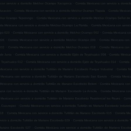
.
con servicio a domicilio Melchor Ocampo Xacopinca
Comida Mexicana con servicio a domicil
.
.
ducacion
Comida Mexicana con servicio a domicilio Melchor Ocampo Tlapala
Comida Mexicana
.
elchor Ocampo Tepetongo
Comida Mexicana con servicio a domicilio Melchor Ocampo Señor de 
.
da Mexicana con servicio a domicilio Melchor Ocampo La Florida
Comida Mexicana con servici
.
.
mpo 023
Comida Mexicana con servicio a domicilio Melchor Ocampo 002
Comida Mexicana con
.
.
036
Comida Mexicana con servicio a domicilio Melchor Ocampo 009
Comida Mexicana con s
.
.
032
Comida Mexicana con servicio a domicilio Melchor Ocampo 018
Comida Mexicana con s
.
.
 de Junio
Comida Mexicana con servicio a domicilio Ejido de Teyahualco 008
Comida Mexicana
.
.
de Teyahualco 012
Comida Mexicana con servicio a domicilio Ejido de Teyahualco 014
Comida M
.
exicana con servicio a domicilio Tultitlán de Mariano Escobedo Parque Industrial
Comida Mex
.
Mexicana con servicio a domicilio Tultitlán de Mariano Escobedo San Bartolo
Comida Mexica
.
exicana con servicio a domicilio Tultitlán de Mariano Escobedo Belem
Comida Mexicana con s
.
na con servicio a domicilio Tultitlán de Mariano Escobedo La Acocila
Comida Mexicana con 
.
Mexicana con servicio a domicilio Tultitlán de Mariano Escobedo Residencial los Reyes
Comid
.
ia Cuautepec
Comida Mexicana con servicio a domicilio Tultitlán de Mariano Escobedo Industria
.
.
018
Comida Mexicana con servicio a domicilio Tultitlán de Mariano Escobedo 015
Comida Mexi
.
icio a domicilio Tultitlán de Mariano Escobedo 029
Comida Mexicana con servicio a domicilio 
.
e Mariano Escobedo 027
Comida Mexicana con servicio a domicilio Tultitlán de Mariano Esco