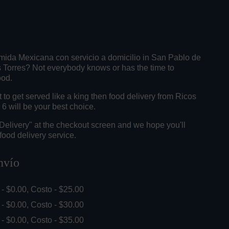
mida Mexicana con servicio a domicilio in San Pablo de
s Torres? Not everybody knows or has the time to
ood.
o get served like a king then food delivery from Ricos
6 will be your best choice.
"Delivery" at the checkout screen and we hope you'll
food delivery service.
nvío
. - $0.00, Costo - $25.00
. - $0.00, Costo - $30.00
. - $0.00, Costo - $35.00