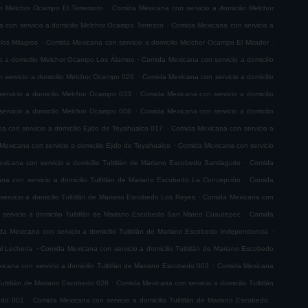
.
io Melchor Ocampo El Terremoto
Comida Mexicana con servicio a domicilio Melchor
.
 con servicio a domicilio Melchor Ocampo Torresco
Comida Mexicana con servicio a
.
.
los Milagros
Comida Mexicana con servicio a domicilio Melchor Ocampo El Mirador
.
o a domicilio Melchor Ocampo Los Álamos
Comida Mexicana con servicio a domicilio
.
 servicio a domicilio Melchor Ocampo 026
Comida Mexicana con servicio a domicilio
.
ervicio a domicilio Melchor Ocampo 033
Comida Mexicana con servicio a domicilio
.
ervicio a domicilio Melchor Ocampo 008
Comida Mexicana con servicio a domicilio
.
 con servicio a domicilio Ejido de Teyahualco 017
Comida Mexicana con servicio a
.
exicana con servicio a domicilio Ejido de Teyahualco
Comida Mexicana con servicio
.
icana con servicio a domicilio Tultitlán de Mariano Escobedo Santiaguito
Comida
.
na con servicio a domicilio Tultitlán de Mariano Escobedo La Concepción
Comida
.
ervicio a domicilio Tultitlán de Mariano Escobedo Los Reyes
Comida Mexicana con
.
servicio a domicilio Tultitlán de Mariano Escobedo San Mateo Cuautepec
Comida
.
a Mexicana con servicio a domicilio Tultitlán de Mariano Escobedo Independencia
.
l Lecheria
Comida Mexicana con servicio a domicilio Tultitlán de Mariano Escobedo
.
cana con servicio a domicilio Tultitlán de Mariano Escobedo 003
Comida Mexicana
.
Tultitlán de Mariano Escobedo 028
Comida Mexicana con servicio a domicilio Tultitlán
.
.
bedo 001
Comida Mexicana con servicio a domicilio Tultitlán de Mariano Escobedo