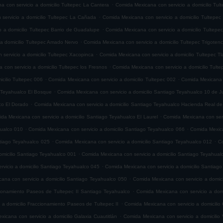
.
 con servicio a domicilio Tultepec La Cantera
Comida Mexicana con servicio a domicilio Tul
.
servicio a domicilio Tultepec La Cañada
Comida Mexicana con servicio a domicilio Tultepec
.
 a domicilio Tultepec Barrio de Guadalupe
Comida Mexicana con servicio a domicilio Tultepe
.
 a domicilio Tultepec Amado Nervo
Comida Mexicana con servicio a domicilio Tultepec Trigoten
.
servicio a domicilio Tultepec Xacopinca
Comida Mexicana con servicio a domicilio Tultepec T
.
con servicio a domicilio Tultepec los Fresnos
Comida Mexicana con servicio a domicilio Tult
.
.
cilio Tultepec 006
Comida Mexicana con servicio a domicilio Tultepec 002
Comida Mexicana c
.
o Teyahualco El Bosque
Comida Mexicana con servicio a domicilio Santiago Teyahualco 10 de J
.
co El Dorado
Comida Mexicana con servicio a domicilio Santiago Teyahualco Hacienda Real de
.
da Mexicana con servicio a domicilio Santiago Teyahualco El Laurel
Comida Mexicana con serv
.
.
hualco 010
Comida Mexicana con servicio a domicilio Santiago Teyahualco 066
Comida Mexica
.
.
ntiago Teyahualco 025
Comida Mexicana con servicio a domicilio Santiago Teyahualco 012
Co
.
omicilio Santiago Teyahualco 001
Comida Mexicana con servicio a domicilio Santiago Teyahual
.
vicio a domicilio Santiago Teyahualco 045
Comida Mexicana con servicio a domicilio Santiag
.
ana con servicio a domicilio Santiago Teyahualco 050
Comida Mexicana con servicio a domic
.
cionamiento Paseos de Tultepec II Santiago Teyahualco
Comida Mexicana con servicio a domi
.
 a domicilio Fraccionamiento Paseos de Tultepec II
Comida Mexicana con servicio a domicilio 
.
icana con servicio a domicilio Galaxia Cuautitlán
Comida Mexicana con servicio a domicilio V