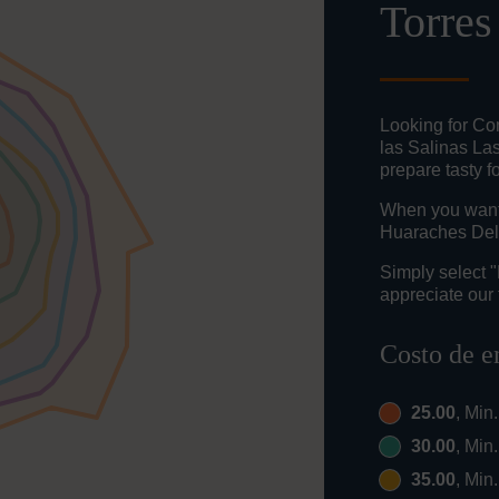
Torres
Looking for Co
las Salinas La
prepare tasty f
When you want t
Huaraches Del 
Simply select 
appreciate our 
Costo de e
25.00
, Min
30.00
, Min
35.00
, Min