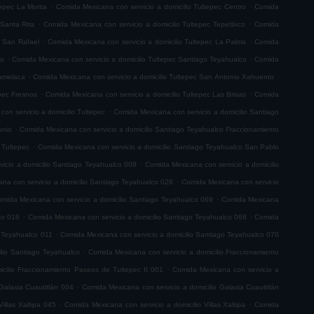
.
.
tepec La Morita
Comida Mexicana con servicio a domicilio Tultepec Centro
Comida
.
.
 Santa Rita
Comida Mexicana con servicio a domicilio Tultepec Tepetlixco
Comida
.
.
c San Rafael
Comida Mexicana con servicio a domicilio Tultepec La Palma
Comida
.
.
co
Comida Mexicana con servicio a domicilio Tultepec Santiago Teyahualco
Comida
.
.
lamelaca
Comida Mexicana con servicio a domicilio Tultepec San Antonio Xahuento
.
.
epec Fresnos
Comida Mexicana con servicio a domicilio Tultepec Las Brisas
Comida
.
on servicio a domicilio Tultepec
Comida Mexicana con servicio a domicilio Santiago
.
unio
Comida Mexicana con servicio a domicilio Santiago Teyahualco Fraccionamiento
.
 Tultepec
Comida Mexicana con servicio a domicilio Santiago Teyahualco San Pablo
.
icio a domicilio Santiago Teyahualco 008
Comida Mexicana con servicio a domicilio
.
na con servicio a domicilio Santiago Teyahualco 028
Comida Mexicana con servicio
.
mida Mexicana con servicio a domicilio Santiago Teyahualco 069
Comida Mexicana
.
.
co 016
Comida Mexicana con servicio a domicilio Santiago Teyahualco 068
Comida
.
o Teyahualco 011
Comida Mexicana con servicio a domicilio Santiago Teyahualco 070
.
ilio Santiago Teyahualco
Comida Mexicana con servicio a domicilio Fraccionamiento
.
cilio Fraccionamiento Paseos de Tultepec II 001
Comida Mexicana con servicio a
.
Galaxia Cuautitlán 004
Comida Mexicana con servicio a domicilio Galaxia Cuautitlán
.
.
illas Xaltipa 045
Comida Mexicana con servicio a domicilio Villas Xaltipa
Comida