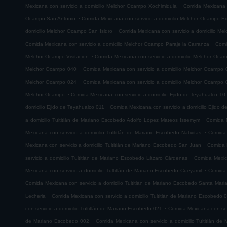
.
Mexicana con servicio a domicilio Melchor Ocampo Xochimiquia
Comida Mexicana 
.
Ocampo San Antonio
Comida Mexicana con servicio a domicilio Melchor Ocampo E
.
domicilio Melchor Ocampo San Isidro
Comida Mexicana con servicio a domicilio M
.
Comida Mexicana con servicio a domicilio Melchor Ocampo Paraje la Carranza
Comi
.
Melchor Ocampo Visitacion
Comida Mexicana con servicio a domicilio Melchor Oca
.
Melchor Ocampo 040
Comida Mexicana con servicio a domicilio Melchor Ocampo 
.
Melchor Ocampo 024
Comida Mexicana con servicio a domicilio Melchor Ocampo 
.
Melchor Ocampo
Comida Mexicana con servicio a domicilio Ejido de Teyahualco 10
.
domicilio Ejido de Teyahualco 011
Comida Mexicana con servicio a domicilio Ejido 
.
a domicilio Tultitlán de Mariano Escobedo Adolfo López Mateos Issemym
Comida M
.
Mexicana con servicio a domicilio Tultitlán de Mariano Escobedo Nativitas
Comida 
.
Mexicana con servicio a domicilio Tultitlán de Mariano Escobedo San Juan
Comida M
.
servicio a domicilio Tultitlán de Mariano Escobedo Lázaro Cárdenas
Comida Mexica
.
Mexicana con servicio a domicilio Tultitlán de Mariano Escobedo Cueyamil
Comida 
Comida Mexicana con servicio a domicilio Tultitlán de Mariano Escobedo Santa Mar
.
Lecheria
Comida Mexicana con servicio a domicilio Tultitlán de Mariano Escobedo 
.
con servicio a domicilio Tultitlán de Mariano Escobedo 021
Comida Mexicana con serv
.
de Mariano Escobedo 002
Comida Mexicana con servicio a domicilio Tultitlán d