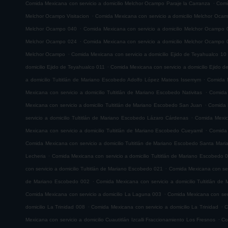
.
Comida Mexicana con servicio a domicilio Melchor Ocampo Paraje la Carranza
Comi
.
Melchor Ocampo Visitacion
Comida Mexicana con servicio a domicilio Melchor Oca
.
Melchor Ocampo 040
Comida Mexicana con servicio a domicilio Melchor Ocampo 
.
Melchor Ocampo 024
Comida Mexicana con servicio a domicilio Melchor Ocampo 
.
Melchor Ocampo
Comida Mexicana con servicio a domicilio Ejido de Teyahualco 10
.
domicilio Ejido de Teyahualco 011
Comida Mexicana con servicio a domicilio Ejido 
.
a domicilio Tultitlán de Mariano Escobedo Adolfo López Mateos Issemym
Comida M
.
Mexicana con servicio a domicilio Tultitlán de Mariano Escobedo Nativitas
Comida 
.
Mexicana con servicio a domicilio Tultitlán de Mariano Escobedo San Juan
Comida M
.
servicio a domicilio Tultitlán de Mariano Escobedo Lázaro Cárdenas
Comida Mexica
.
Mexicana con servicio a domicilio Tultitlán de Mariano Escobedo Cueyamil
Comida 
Comida Mexicana con servicio a domicilio Tultitlán de Mariano Escobedo Santa Mar
.
Lecheria
Comida Mexicana con servicio a domicilio Tultitlán de Mariano Escobedo 
.
con servicio a domicilio Tultitlán de Mariano Escobedo 021
Comida Mexicana con serv
.
de Mariano Escobedo 002
Comida Mexicana con servicio a domicilio Tultitlán d
.
Comida Mexicana con servicio a domicilio La Laguna 003
Comida Mexicana con serv
.
.
domicilio La Trinidad 008
Comida Mexicana con servicio a domicilio La Trinidad
C
.
Mexicana con servicio a domicilio Cuautitlán Izcalli Fraccionamiento Los Fresnos
Co