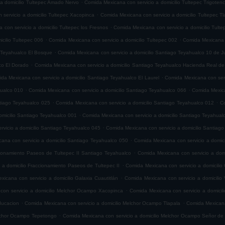
.
 a domicilio Tultepec Amado Nervo
Comida Mexicana con servicio a domicilio Tultepec Trigoten
.
servicio a domicilio Tultepec Xacopinca
Comida Mexicana con servicio a domicilio Tultepec T
.
con servicio a domicilio Tultepec los Fresnos
Comida Mexicana con servicio a domicilio Tult
.
.
cilio Tultepec 006
Comida Mexicana con servicio a domicilio Tultepec 002
Comida Mexicana c
.
o Teyahualco El Bosque
Comida Mexicana con servicio a domicilio Santiago Teyahualco 10 de J
.
co El Dorado
Comida Mexicana con servicio a domicilio Santiago Teyahualco Hacienda Real de
.
da Mexicana con servicio a domicilio Santiago Teyahualco El Laurel
Comida Mexicana con serv
.
.
hualco 010
Comida Mexicana con servicio a domicilio Santiago Teyahualco 066
Comida Mexica
.
.
ntiago Teyahualco 025
Comida Mexicana con servicio a domicilio Santiago Teyahualco 012
Co
.
omicilio Santiago Teyahualco 001
Comida Mexicana con servicio a domicilio Santiago Teyahual
.
vicio a domicilio Santiago Teyahualco 045
Comida Mexicana con servicio a domicilio Santiag
.
ana con servicio a domicilio Santiago Teyahualco 050
Comida Mexicana con servicio a domic
.
cionamiento Paseos de Tultepec II Santiago Teyahualco
Comida Mexicana con servicio a domi
.
 a domicilio Fraccionamiento Paseos de Tultepec II
Comida Mexicana con servicio a domicilio 
.
icana con servicio a domicilio Galaxia Cuautitlán
Comida Mexicana con servicio a domicilio V
.
con servicio a domicilio Melchor Ocampo Xacopinca
Comida Mexicana con servicio a domicil
.
.
ducacion
Comida Mexicana con servicio a domicilio Melchor Ocampo Tlapala
Comida Mexicana
.
elchor Ocampo Tepetongo
Comida Mexicana con servicio a domicilio Melchor Ocampo Señor de 