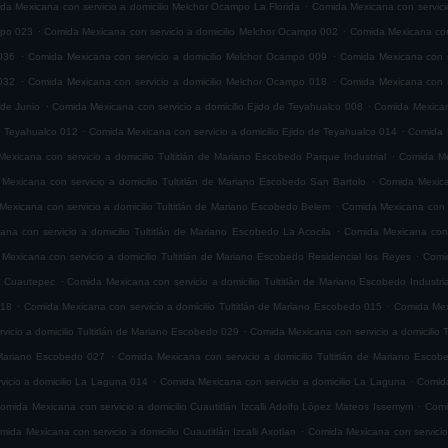
.
da Mexicana con servicio a domicilio Melchor Ocampo La Florida
Comida Mexicana con servici
.
.
mpo 023
Comida Mexicana con servicio a domicilio Melchor Ocampo 002
Comida Mexicana con
.
.
036
Comida Mexicana con servicio a domicilio Melchor Ocampo 009
Comida Mexicana con s
.
.
032
Comida Mexicana con servicio a domicilio Melchor Ocampo 018
Comida Mexicana con s
.
.
 de Junio
Comida Mexicana con servicio a domicilio Ejido de Teyahualco 008
Comida Mexicana
.
.
de Teyahualco 012
Comida Mexicana con servicio a domicilio Ejido de Teyahualco 014
Comida M
.
exicana con servicio a domicilio Tultitlán de Mariano Escobedo Parque Industrial
Comida Mex
.
Mexicana con servicio a domicilio Tultitlán de Mariano Escobedo San Bartolo
Comida Mexica
.
exicana con servicio a domicilio Tultitlán de Mariano Escobedo Belem
Comida Mexicana con s
.
na con servicio a domicilio Tultitlán de Mariano Escobedo La Acocila
Comida Mexicana con 
.
Mexicana con servicio a domicilio Tultitlán de Mariano Escobedo Residencial los Reyes
Comid
.
ia Cuautepec
Comida Mexicana con servicio a domicilio Tultitlán de Mariano Escobedo Industria
.
.
018
Comida Mexicana con servicio a domicilio Tultitlán de Mariano Escobedo 015
Comida Mexi
.
icio a domicilio Tultitlán de Mariano Escobedo 029
Comida Mexicana con servicio a domicilio 
.
e Mariano Escobedo 027
Comida Mexicana con servicio a domicilio Tultitlán de Mariano Esco
.
.
icio a domicilio La Laguna 014
Comida Mexicana con servicio a domicilio La Laguna
Comida
.
omida Mexicana con servicio a domicilio Cuautitlán Izcalli Adolfo López Mateos Issemym
Comi
.
mida Mexicana con servicio a domicilio Cuautitlán Izcalli Axotlan
Comida Mexicana con servicio 