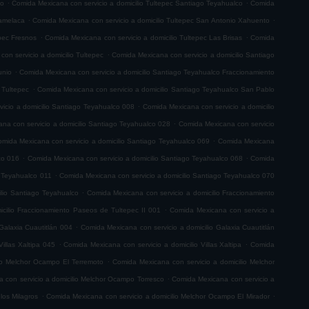
.
.
co
Comida Mexicana con servicio a domicilio Tultepec Santiago Teyahualco
Comida
.
.
lamelaca
Comida Mexicana con servicio a domicilio Tultepec San Antonio Xahuento
.
.
epec Fresnos
Comida Mexicana con servicio a domicilio Tultepec Las Brisas
Comida
.
on servicio a domicilio Tultepec
Comida Mexicana con servicio a domicilio Santiago
.
unio
Comida Mexicana con servicio a domicilio Santiago Teyahualco Fraccionamiento
.
 Tultepec
Comida Mexicana con servicio a domicilio Santiago Teyahualco San Pablo
.
icio a domicilio Santiago Teyahualco 008
Comida Mexicana con servicio a domicilio
.
na con servicio a domicilio Santiago Teyahualco 028
Comida Mexicana con servicio
.
mida Mexicana con servicio a domicilio Santiago Teyahualco 069
Comida Mexicana
.
.
co 016
Comida Mexicana con servicio a domicilio Santiago Teyahualco 068
Comida
.
o Teyahualco 011
Comida Mexicana con servicio a domicilio Santiago Teyahualco 070
.
ilio Santiago Teyahualco
Comida Mexicana con servicio a domicilio Fraccionamiento
.
cilio Fraccionamiento Paseos de Tultepec II 001
Comida Mexicana con servicio a
.
Galaxia Cuautitlán 004
Comida Mexicana con servicio a domicilio Galaxia Cuautitlán
.
.
illas Xaltipa 045
Comida Mexicana con servicio a domicilio Villas Xaltipa
Comida
.
io Melchor Ocampo El Terremoto
Comida Mexicana con servicio a domicilio Melchor
.
 con servicio a domicilio Melchor Ocampo Torresco
Comida Mexicana con servicio a
.
.
los Milagros
Comida Mexicana con servicio a domicilio Melchor Ocampo El Mirador