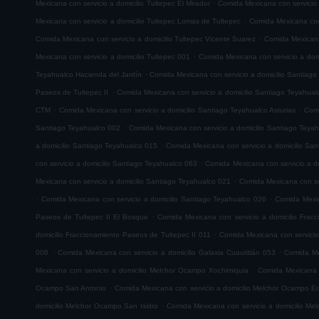
.
Mexicana con servicio a domicilio Tultepec El Mirador
Comida Mexicana con servicio
.
Mexicana con servicio a domicilio Tultepec Lomas de Tultepec
Comida Mexicana con 
.
Comida Mexicana con servicio a domicilio Tultepec Vicente Suarez
Comida Mexicana 
.
Mexicana con servicio a domicilio Tultepec 001
Comida Mexicana con servicio a domi
.
Teyahualco Hacienda del Jardín
Comida Mexicana con servicio a domicilio Santiag
.
Paseos de Tultepec II
Comida Mexicana con servicio a domicilio Santiago Teyahual
.
.
CTM
Comida Mexicana con servicio a domicilio Santiago Teyahualco Asturias
Comi
.
Santiago Teyahualco 002
Comida Mexicana con servicio a domicilio Santiago Teya
.
a domicilio Santiago Teyahualco 015
Comida Mexicana con servicio a domicilio Sa
.
con servicio a domicilio Santiago Teyahualco 063
Comida Mexicana con servicio a d
.
Mexicana con servicio a domicilio Santiago Teyahualco 021
Comida Mexicana con ser
.
.
Comida Mexicana con servicio a domicilio Santiago Teyahualco 026
Comida Mexic
.
Paseos de Tultepec II El Bosque
Comida Mexicana con servicio a domicilio Frac
.
domicilio Fraccionamiento Paseos de Tultepec II 011
Comida Mexicana con servicio
.
.
006
Comida Mexicana con servicio a domicilio Galaxia Cuautitlán 053
Comida Mex
.
Mexicana con servicio a domicilio Melchor Ocampo Xochimiquia
Comida Mexicana 
.
Ocampo San Antonio
Comida Mexicana con servicio a domicilio Melchor Ocampo E
.
domicilio Melchor Ocampo San Isidro
Comida Mexicana con servicio a domicilio M