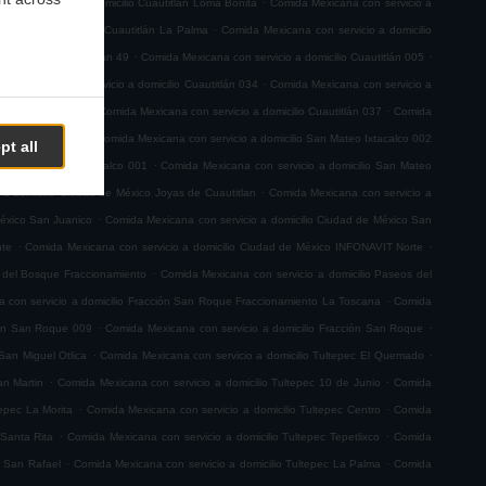
na con servicio a domicilio Cuautitlán Loma Bonita
Comida Mexicana con servicio a
.
servicio a domicilio Cuautitlán La Palma
Comida Mexicana con servicio a domicilio
.
.
 a domicilio Cuautitlán 49
Comida Mexicana con servicio a domicilio Cuautitlán 005
.
a Mexicana con servicio a domicilio Cuautitlán 034
Comida Mexicana con servicio a
.
.
io Cuautitlán 063
Comida Mexicana con servicio a domicilio Cuautitlán 037
Comida
.
teo Ixtacalco 003
Comida Mexicana con servicio a domicilio San Mateo Ixtacalco 002
pt all
.
ilio San Mateo Ixtacalco 001
Comida Mexicana con servicio a domicilio San Mateo
.
 a domicilio Ciudad de México Joyas de Cuautitlan
Comida Mexicana con servicio a
.
México San Juanico
Comida Mexicana con servicio a domicilio Ciudad de México San
.
.
nte
Comida Mexicana con servicio a domicilio Ciudad de México INFONAVIT Norte
.
s del Bosque Fraccionamiento
Comida Mexicana con servicio a domicilio Paseos del
.
 con servicio a domicilio Fracción San Roque Fraccionamiento La Toscana
Comida
.
.
ión San Roque 009
Comida Mexicana con servicio a domicilio Fracción San Roque
.
.
San Miguel Otlica
Comida Mexicana con servicio a domicilio Tultepec El Quemado
.
.
an Martin
Comida Mexicana con servicio a domicilio Tultepec 10 de Junio
Comida
.
.
tepec La Morita
Comida Mexicana con servicio a domicilio Tultepec Centro
Comida
.
.
 Santa Rita
Comida Mexicana con servicio a domicilio Tultepec Tepetlixco
Comida
.
.
c San Rafael
Comida Mexicana con servicio a domicilio Tultepec La Palma
Comida