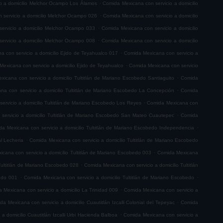
.
o a domicilio Melchor Ocampo Los Álamos
Comida Mexicana con servicio a domicilio
.
 servicio a domicilio Melchor Ocampo 026
Comida Mexicana con servicio a domicilio
.
ervicio a domicilio Melchor Ocampo 033
Comida Mexicana con servicio a domicilio
.
ervicio a domicilio Melchor Ocampo 008
Comida Mexicana con servicio a domicilio
.
 con servicio a domicilio Ejido de Teyahualco 017
Comida Mexicana con servicio a
.
exicana con servicio a domicilio Ejido de Teyahualco
Comida Mexicana con servicio
.
icana con servicio a domicilio Tultitlán de Mariano Escobedo Santiaguito
Comida
.
na con servicio a domicilio Tultitlán de Mariano Escobedo La Concepción
Comida
.
ervicio a domicilio Tultitlán de Mariano Escobedo Los Reyes
Comida Mexicana con
.
servicio a domicilio Tultitlán de Mariano Escobedo San Mateo Cuautepec
Comida
.
a Mexicana con servicio a domicilio Tultitlán de Mariano Escobedo Independencia
.
l Lecheria
Comida Mexicana con servicio a domicilio Tultitlán de Mariano Escobedo
.
cana con servicio a domicilio Tultitlán de Mariano Escobedo 003
Comida Mexicana
.
Tultitlán de Mariano Escobedo 028
Comida Mexicana con servicio a domicilio Tultitlán
.
.
bedo 001
Comida Mexicana con servicio a domicilio Tultitlán de Mariano Escobedo
.
 Mexicana con servicio a domicilio La Trinidad 009
Comida Mexicana con servicio a
.
da Mexicana con servicio a domicilio Cuautitlán Izcalli Colonial del Tepeyac
Comida
.
a domicilio Cuautitlán Izcalli Urbi Hacienda Balboa
Comida Mexicana con servicio a