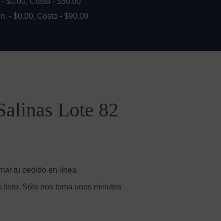
. - $0.00, Costo - $50.00
in. - $0.00, Costo - $90.00
Salinas Lote 82
mar tu pedido en línea.
 listo. Sólo nos toma unos minutos