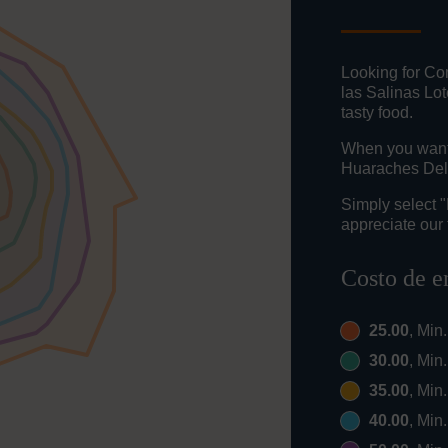
Looking for Co
las Salinas Lo
tasty food.
When you want t
Huaraches Del 
Simply select 
appreciate our 
Costo de e
25.00
, Min
30.00
, Min
35.00
, Min
40.00
, Min