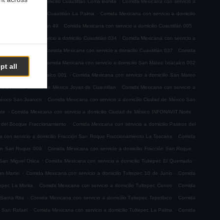
na con servicio a domicilio Cuautitlán Loma Bonita
Comida Mexicana con servicio a
.
servicio a domicilio Cuautitlán La Palma
Comida Mexicana con servicio a domicilio
.
.
 a domicilio Cuautitlán 49
Comida Mexicana con servicio a domicilio Cuautitlán 005
.
a Mexicana con servicio a domicilio Cuautitlán 034
Comida Mexicana con servicio a
.
.
io Cuautitlán 063
Comida Mexicana con servicio a domicilio Cuautitlán 037
Comida
.
teo Ixtacalco 003
Comida Mexicana con servicio a domicilio San Mateo Ixtacalco 002
pt all
.
ilio San Mateo Ixtacalco 001
Comida Mexicana con servicio a domicilio San Mateo
.
 a domicilio Ciudad de México Joyas de Cuautitlan
Comida Mexicana con servicio a
.
México San Juanico
Comida Mexicana con servicio a domicilio Ciudad de México San
.
.
nte
Comida Mexicana con servicio a domicilio Ciudad de México INFONAVIT Norte
.
s del Bosque Fraccionamiento
Comida Mexicana con servicio a domicilio Paseos del
.
 con servicio a domicilio Fracción San Roque Fraccionamiento La Toscana
Comida
.
.
ión San Roque 009
Comida Mexicana con servicio a domicilio Fracción San Roque
.
.
San Miguel Otlica
Comida Mexicana con servicio a domicilio Tultepec El Quemado
.
.
an Martin
Comida Mexicana con servicio a domicilio Tultepec 10 de Junio
Comida
.
.
tepec La Morita
Comida Mexicana con servicio a domicilio Tultepec Centro
Comida
.
.
 Santa Rita
Comida Mexicana con servicio a domicilio Tultepec Tepetlixco
Comida
.
.
c San Rafael
Comida Mexicana con servicio a domicilio Tultepec La Palma
Comida