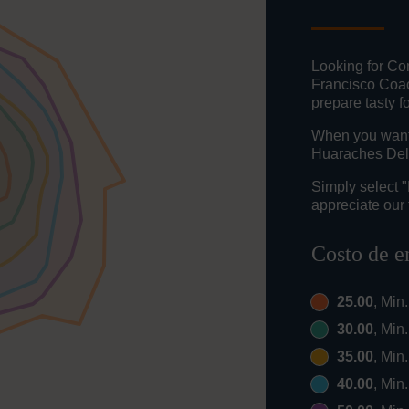
Looking for Co
Francisco Coac
prepare tasty f
When you want t
Huaraches Del 
Simply select 
appreciate our 
Costo de e
25.00
, Min
30.00
, Min
35.00
, Min
40.00
, Min