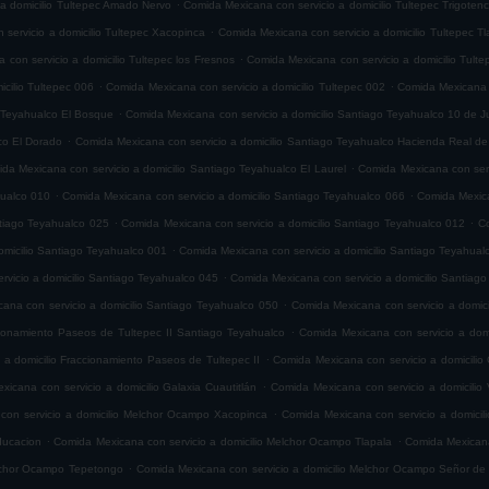
.
 a domicilio Tultepec Amado Nervo
Comida Mexicana con servicio a domicilio Tultepec Trigoten
.
servicio a domicilio Tultepec Xacopinca
Comida Mexicana con servicio a domicilio Tultepec T
.
con servicio a domicilio Tultepec los Fresnos
Comida Mexicana con servicio a domicilio Tult
.
.
cilio Tultepec 006
Comida Mexicana con servicio a domicilio Tultepec 002
Comida Mexicana c
.
o Teyahualco El Bosque
Comida Mexicana con servicio a domicilio Santiago Teyahualco 10 de J
.
co El Dorado
Comida Mexicana con servicio a domicilio Santiago Teyahualco Hacienda Real de
.
da Mexicana con servicio a domicilio Santiago Teyahualco El Laurel
Comida Mexicana con serv
.
.
hualco 010
Comida Mexicana con servicio a domicilio Santiago Teyahualco 066
Comida Mexica
.
.
ntiago Teyahualco 025
Comida Mexicana con servicio a domicilio Santiago Teyahualco 012
Co
.
omicilio Santiago Teyahualco 001
Comida Mexicana con servicio a domicilio Santiago Teyahual
.
vicio a domicilio Santiago Teyahualco 045
Comida Mexicana con servicio a domicilio Santiag
.
ana con servicio a domicilio Santiago Teyahualco 050
Comida Mexicana con servicio a domic
.
cionamiento Paseos de Tultepec II Santiago Teyahualco
Comida Mexicana con servicio a domi
.
 a domicilio Fraccionamiento Paseos de Tultepec II
Comida Mexicana con servicio a domicilio 
.
icana con servicio a domicilio Galaxia Cuautitlán
Comida Mexicana con servicio a domicilio V
.
con servicio a domicilio Melchor Ocampo Xacopinca
Comida Mexicana con servicio a domicil
.
.
ducacion
Comida Mexicana con servicio a domicilio Melchor Ocampo Tlapala
Comida Mexicana
.
elchor Ocampo Tepetongo
Comida Mexicana con servicio a domicilio Melchor Ocampo Señor de 