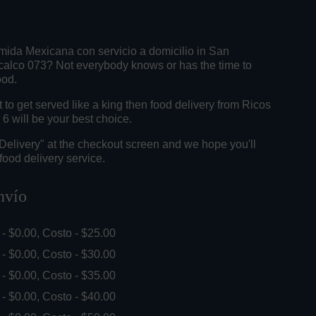
mida Mexicana con servicio a domicilio in San
alco 073? Not everybody knows or has the time to
ood.
o get served like a king then food delivery from Ricos
6 will be your best choice.
"Delivery" at the checkout screen and we hope you'll
food delivery service.
nvío
. - $0.00, Costo - $25.00
. - $0.00, Costo - $30.00
. - $0.00, Costo - $35.00
. - $0.00, Costo - $40.00