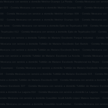
.
da Mexicana con servicio a domicilio Melchor Ocampo La Florida
Comida Mexicana con servici
.
.
mpo 023
Comida Mexicana con servicio a domicilio Melchor Ocampo 002
Comida Mexicana con
.
.
036
Comida Mexicana con servicio a domicilio Melchor Ocampo 009
Comida Mexicana con s
.
.
032
Comida Mexicana con servicio a domicilio Melchor Ocampo 018
Comida Mexicana con s
.
.
 de Junio
Comida Mexicana con servicio a domicilio Ejido de Teyahualco 008
Comida Mexicana
.
.
de Teyahualco 012
Comida Mexicana con servicio a domicilio Ejido de Teyahualco 014
Comida M
.
exicana con servicio a domicilio Tultitlán de Mariano Escobedo Parque Industrial
Comida Mex
.
Mexicana con servicio a domicilio Tultitlán de Mariano Escobedo San Bartolo
Comida Mexica
.
exicana con servicio a domicilio Tultitlán de Mariano Escobedo Belem
Comida Mexicana con s
.
na con servicio a domicilio Tultitlán de Mariano Escobedo La Acocila
Comida Mexicana con 
.
Mexicana con servicio a domicilio Tultitlán de Mariano Escobedo Residencial los Reyes
Comid
.
ia Cuautepec
Comida Mexicana con servicio a domicilio Tultitlán de Mariano Escobedo Industria
.
.
018
Comida Mexicana con servicio a domicilio Tultitlán de Mariano Escobedo 015
Comida Mexi
.
icio a domicilio Tultitlán de Mariano Escobedo 029
Comida Mexicana con servicio a domicilio 
.
e Mariano Escobedo 027
Comida Mexicana con servicio a domicilio Tultitlán de Mariano Esco
.
.
icio a domicilio La Laguna 014
Comida Mexicana con servicio a domicilio La Laguna
Comida
.
omida Mexicana con servicio a domicilio Cuautitlán Izcalli Adolfo López Mateos Issemym
Comi
.
mida Mexicana con servicio a domicilio Cuautitlán Izcalli Axotlan
Comida Mexicana con servicio 