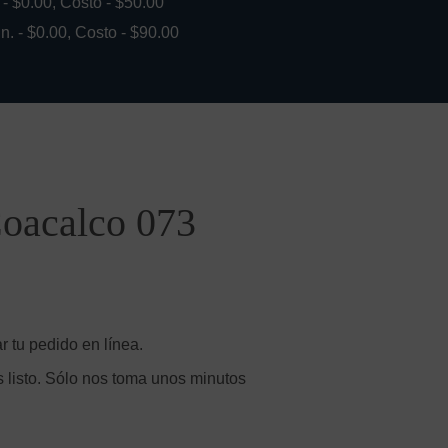
. - $0.00, Costo - $50.00
in. - $0.00, Costo - $90.00
Coacalco 073
 tu pedido en línea.
 listo. Sólo nos toma unos minutos