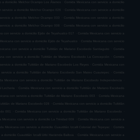
.
o a domicilio Melchor Ocampo Los Álamos
Comida Mexicana con servicio a domicilio
.
 servicio a domicilio Melchor Ocampo 026
Comida Mexicana con servicio a domicilio
.
ervicio a domicilio Melchor Ocampo 033
Comida Mexicana con servicio a domicilio
.
ervicio a domicilio Melchor Ocampo 008
Comida Mexicana con servicio a domicilio
.
 con servicio a domicilio Ejido de Teyahualco 017
Comida Mexicana con servicio a
.
exicana con servicio a domicilio Ejido de Teyahualco
Comida Mexicana con servicio
.
icana con servicio a domicilio Tultitlán de Mariano Escobedo Santiaguito
Comida
.
na con servicio a domicilio Tultitlán de Mariano Escobedo La Concepción
Comida
.
ervicio a domicilio Tultitlán de Mariano Escobedo Los Reyes
Comida Mexicana con
.
servicio a domicilio Tultitlán de Mariano Escobedo San Mateo Cuautepec
Comida
.
a Mexicana con servicio a domicilio Tultitlán de Mariano Escobedo Independencia
.
l Lecheria
Comida Mexicana con servicio a domicilio Tultitlán de Mariano Escobedo
.
cana con servicio a domicilio Tultitlán de Mariano Escobedo 003
Comida Mexicana
.
Tultitlán de Mariano Escobedo 028
Comida Mexicana con servicio a domicilio Tultitlán
.
.
bedo 001
Comida Mexicana con servicio a domicilio Tultitlán de Mariano Escobedo
.
 Mexicana con servicio a domicilio La Trinidad 009
Comida Mexicana con servicio a
.
da Mexicana con servicio a domicilio Cuautitlán Izcalli Colonial del Tepeyac
Comida
.
a domicilio Cuautitlán Izcalli Urbi Hacienda Balboa
Comida Mexicana con servicio a