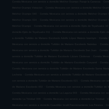
.
Comida Mexicana con servicio a domicilio Melchor Ocampo Paraje la Carranza
Comi
.
Melchor Ocampo Visitacion
Comida Mexicana con servicio a domicilio Melchor Oca
.
Melchor Ocampo 040
Comida Mexicana con servicio a domicilio Melchor Ocampo 
.
Melchor Ocampo 024
Comida Mexicana con servicio a domicilio Melchor Ocampo 
.
Melchor Ocampo
Comida Mexicana con servicio a domicilio Ejido de Teyahualco 10
.
domicilio Ejido de Teyahualco 011
Comida Mexicana con servicio a domicilio Ejido 
.
a domicilio Tultitlán de Mariano Escobedo Adolfo López Mateos Issemym
Comida M
.
Mexicana con servicio a domicilio Tultitlán de Mariano Escobedo Nativitas
Comida 
.
Mexicana con servicio a domicilio Tultitlán de Mariano Escobedo San Juan
Comida M
.
servicio a domicilio Tultitlán de Mariano Escobedo Lázaro Cárdenas
Comida Mexica
.
Mexicana con servicio a domicilio Tultitlán de Mariano Escobedo Cueyamil
Comida 
Comida Mexicana con servicio a domicilio Tultitlán de Mariano Escobedo Santa Mar
.
Lecheria
Comida Mexicana con servicio a domicilio Tultitlán de Mariano Escobedo 
.
con servicio a domicilio Tultitlán de Mariano Escobedo 021
Comida Mexicana con serv
.
de Mariano Escobedo 002
Comida Mexicana con servicio a domicilio Tultitlán d
.
Comida Mexicana con servicio a domicilio La Laguna 003
Comida Mexicana con serv
.
.
domicilio La Trinidad 008
Comida Mexicana con servicio a domicilio La Trinidad
C
.
Mexicana con servicio a domicilio Cuautitlán Izcalli Fraccionamiento Los Fresnos
Co