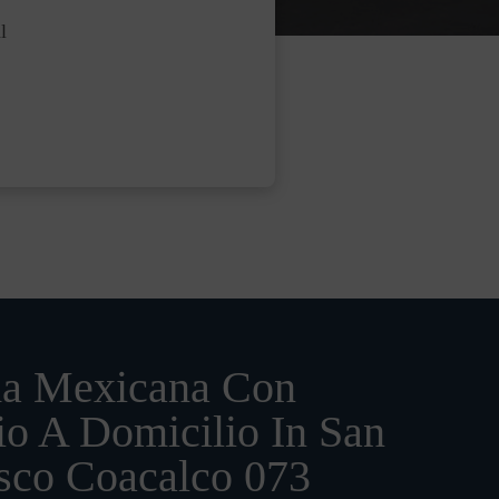
l
a Mexicana Con
io A Domicilio In San
sco Coacalco 073