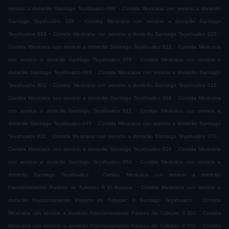
.
servicio a domicilio Santiago Teyahualco 066
Comida Mexicana con servicio a domicilio
.
Santiago Teyahualco 028
Comida Mexicana con servicio a domicilio Santiago
.
.
Teyahualco 015
Comida Mexicana con servicio a domicilio Santiago Teyahualco 025
.
Comida Mexicana con servicio a domicilio Santiago Teyahualco 012
Comida Mexicana
.
con servicio a domicilio Santiago Teyahualco 069
Comida Mexicana con servicio a
.
domicilio Santiago Teyahualco 063
Comida Mexicana con servicio a domicilio Santiago
.
.
Teyahualco 001
Comida Mexicana con servicio a domicilio Santiago Teyahualco 016
.
Comida Mexicana con servicio a domicilio Santiago Teyahualco 068
Comida Mexicana
.
con servicio a domicilio Santiago Teyahualco 021
Comida Mexicana con servicio a
.
domicilio Santiago Teyahualco 045
Comida Mexicana con servicio a domicilio Santiago
.
.
Teyahualco 011
Comida Mexicana con servicio a domicilio Santiago Teyahualco 070
.
Comida Mexicana con servicio a domicilio Santiago Teyahualco 026
Comida Mexicana
.
con servicio a domicilio Santiago Teyahualco 050
Comida Mexicana con servicio a
.
domicilio Santiago Teyahualco
Comida Mexicana con servicio a domicilio
.
Fraccionamiento Paseos de Tultepec II El Bosque
Comida Mexicana con servicio a
.
domicilio Fraccionamiento Paseos de Tultepec II Santiago Teyahualco
Comida
.
Mexicana con servicio a domicilio Fraccionamiento Paseos de Tultepec II 001
Comida
.
Mexicana con servicio a domicilio Fraccionamiento Paseos de Tultepec II 011
Comida