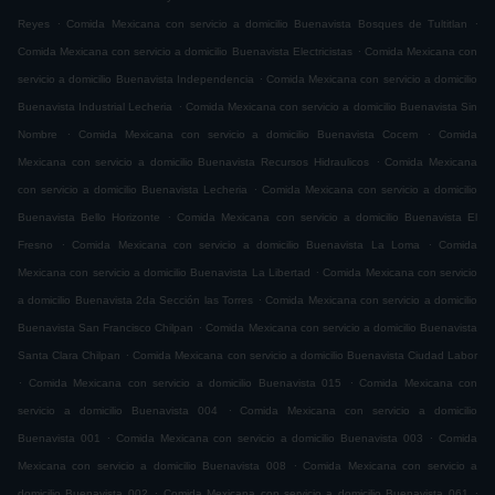
.
.
Reyes
Comida Mexicana con servicio a domicilio Buenavista Bosques de Tultitlan
.
Comida Mexicana con servicio a domicilio Buenavista Electricistas
Comida Mexicana con
.
servicio a domicilio Buenavista Independencia
Comida Mexicana con servicio a domicilio
.
Buenavista Industrial Lecheria
Comida Mexicana con servicio a domicilio Buenavista Sin
.
.
Nombre
Comida Mexicana con servicio a domicilio Buenavista Cocem
Comida
.
Mexicana con servicio a domicilio Buenavista Recursos Hidraulicos
Comida Mexicana
.
con servicio a domicilio Buenavista Lecheria
Comida Mexicana con servicio a domicilio
.
Buenavista Bello Horizonte
Comida Mexicana con servicio a domicilio Buenavista El
.
.
Fresno
Comida Mexicana con servicio a domicilio Buenavista La Loma
Comida
.
Mexicana con servicio a domicilio Buenavista La Libertad
Comida Mexicana con servicio
.
a domicilio Buenavista 2da Sección las Torres
Comida Mexicana con servicio a domicilio
.
Buenavista San Francisco Chilpan
Comida Mexicana con servicio a domicilio Buenavista
.
Santa Clara Chilpan
Comida Mexicana con servicio a domicilio Buenavista Ciudad Labor
.
.
Comida Mexicana con servicio a domicilio Buenavista 015
Comida Mexicana con
.
servicio a domicilio Buenavista 004
Comida Mexicana con servicio a domicilio
.
.
Buenavista 001
Comida Mexicana con servicio a domicilio Buenavista 003
Comida
.
Mexicana con servicio a domicilio Buenavista 008
Comida Mexicana con servicio a
.
.
domicilio Buenavista 002
Comida Mexicana con servicio a domicilio Buenavista 061