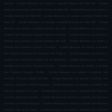
.
.
Sección
Comida Mexicana con servicio a domicilio Fuentes del Valle 001
Comida
.
Mexicana con servicio a domicilio Fuentes del Valle 006
Comida Mexicana con servicio a
.
domicilio Fuentes del Valle 029
Comida Mexicana con servicio a domicilio Fuentes del
.
.
Valle 027
Comida Mexicana con servicio a domicilio Fuentes del Valle 010
Comida
.
Mexicana con servicio a domicilio Fuentes del Valle
Comida Mexicana con servicio a
.
domicilio San Francisco Coacalco Rancho la Palma
Comida Mexicana con servicio a
.
domicilio San Francisco Coacalco Bosques del Valle
Comida Mexicana con servicio a
.
domicilio San Francisco Coacalco Cosmopol
Comida Mexicana con servicio a domicilio
.
San Francisco Coacalco Ex Hacienda San Felipe 1
Comida Mexicana con servicio a
.
domicilio San Francisco Coacalco 3ra de Periodistas
Comida Mexicana con servicio a
.
domicilio San Francisco Coacalco Coacalco
Comida Mexicana con servicio a domicilio
.
San Francisco Coacalco Pueblo
Comida Mexicana con servicio a domicilio San
.
Francisco Coacalco Calpulli del Valle
Comida Mexicana con servicio a domicilio San
.
Francisco Coacalco Colonial Coacalco
Comida Mexicana con servicio a domicilio San
.
Francisco Coacalco El Laurel
Comida Mexicana con servicio a domicilio San Francisco
.
Coacalco Hacienda Coacalco
Comida Mexicana con servicio a domicilio San Francisco
.
Coacalco Los Heroes Coacalco
Comida Mexicana con servicio a domicilio San Francisco
.
Coacalco Villa de las Flores
Comida Mexicana con servicio a domicilio San Francisco