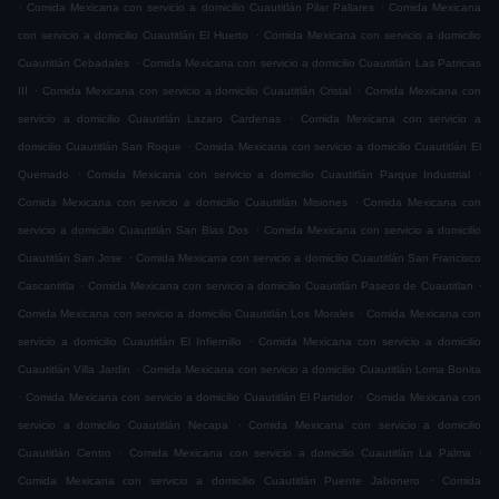
.
.
Comida Mexicana con servicio a domicilio Cuautitlán Pilar Pallares
Comida Mexicana
.
con servicio a domicilio Cuautitlán El Huerto
Comida Mexicana con servicio a domicilio
.
Cuautitlán Cebadales
Comida Mexicana con servicio a domicilio Cuautitlán Las Patricias
.
.
III
Comida Mexicana con servicio a domicilio Cuautitlán Cristal
Comida Mexicana con
.
servicio a domicilio Cuautitlán Lazaro Cardenas
Comida Mexicana con servicio a
.
domicilio Cuautitlán San Roque
Comida Mexicana con servicio a domicilio Cuautitlán El
.
.
Quemado
Comida Mexicana con servicio a domicilio Cuautitlán Parque Industrial
.
Comida Mexicana con servicio a domicilio Cuautitlán Misiones
Comida Mexicana con
.
servicio a domicilio Cuautitlán San Blas Dos
Comida Mexicana con servicio a domicilio
.
Cuautitlán San Jose
Comida Mexicana con servicio a domicilio Cuautitlán San Francisco
.
.
Cascantitla
Comida Mexicana con servicio a domicilio Cuautitlán Paseos de Cuautitlan
.
Comida Mexicana con servicio a domicilio Cuautitlán Los Morales
Comida Mexicana con
.
servicio a domicilio Cuautitlán El Infiernillo
Comida Mexicana con servicio a domicilio
.
Cuautitlán Villa Jardin
Comida Mexicana con servicio a domicilio Cuautitlán Loma Bonita
.
.
Comida Mexicana con servicio a domicilio Cuautitlán El Partidor
Comida Mexicana con
.
servicio a domicilio Cuautitlán Necapa
Comida Mexicana con servicio a domicilio
.
.
Cuautitlán Centro
Comida Mexicana con servicio a domicilio Cuautitlán La Palma
.
Comida Mexicana con servicio a domicilio Cuautitlán Puente Jabonero
Comida