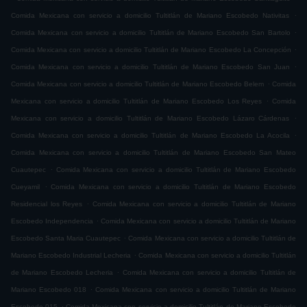
.
Comida Mexicana con servicio a domicilio Tultitlán de Mariano Escobedo Nativitas
.
Comida Mexicana con servicio a domicilio Tultitlán de Mariano Escobedo San Bartolo
.
Comida Mexicana con servicio a domicilio Tultitlán de Mariano Escobedo La Concepción
.
Comida Mexicana con servicio a domicilio Tultitlán de Mariano Escobedo San Juan
.
Comida Mexicana con servicio a domicilio Tultitlán de Mariano Escobedo Belem
Comida
.
Mexicana con servicio a domicilio Tultitlán de Mariano Escobedo Los Reyes
Comida
.
Mexicana con servicio a domicilio Tultitlán de Mariano Escobedo Lázaro Cárdenas
.
Comida Mexicana con servicio a domicilio Tultitlán de Mariano Escobedo La Acocila
Comida Mexicana con servicio a domicilio Tultitlán de Mariano Escobedo San Mateo
.
Cuautepec
Comida Mexicana con servicio a domicilio Tultitlán de Mariano Escobedo
.
Cueyamil
Comida Mexicana con servicio a domicilio Tultitlán de Mariano Escobedo
.
Residencial los Reyes
Comida Mexicana con servicio a domicilio Tultitlán de Mariano
.
Escobedo Independencia
Comida Mexicana con servicio a domicilio Tultitlán de Mariano
.
Escobedo Santa Maria Cuautepec
Comida Mexicana con servicio a domicilio Tultitlán de
.
Mariano Escobedo Industrial Lecheria
Comida Mexicana con servicio a domicilio Tultitlán
.
de Mariano Escobedo Lecheria
Comida Mexicana con servicio a domicilio Tultitlán de
.
Mariano Escobedo 018
Comida Mexicana con servicio a domicilio Tultitlán de Mariano
.
Escobedo 015
Comida Mexicana con servicio a domicilio Tultitlán de Mariano Escobedo