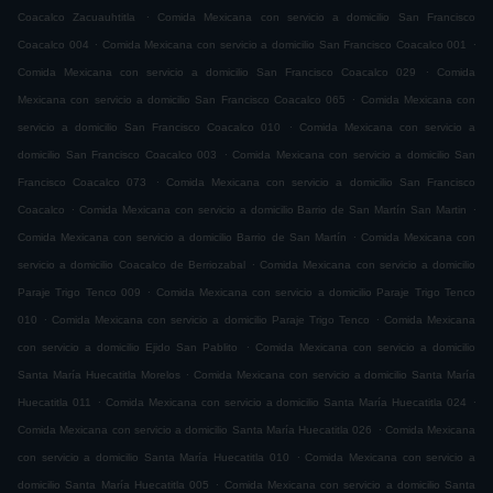
.
Coacalco Zacuauhtitla
Comida Mexicana con servicio a domicilio San Francisco
.
.
Coacalco 004
Comida Mexicana con servicio a domicilio San Francisco Coacalco 001
.
Comida Mexicana con servicio a domicilio San Francisco Coacalco 029
Comida
.
Mexicana con servicio a domicilio San Francisco Coacalco 065
Comida Mexicana con
.
servicio a domicilio San Francisco Coacalco 010
Comida Mexicana con servicio a
.
domicilio San Francisco Coacalco 003
Comida Mexicana con servicio a domicilio San
.
Francisco Coacalco 073
Comida Mexicana con servicio a domicilio San Francisco
.
.
Coacalco
Comida Mexicana con servicio a domicilio Barrio de San Martín San Martin
.
Comida Mexicana con servicio a domicilio Barrio de San Martín
Comida Mexicana con
.
servicio a domicilio Coacalco de Berriozabal
Comida Mexicana con servicio a domicilio
.
Paraje Trigo Tenco 009
Comida Mexicana con servicio a domicilio Paraje Trigo Tenco
.
.
010
Comida Mexicana con servicio a domicilio Paraje Trigo Tenco
Comida Mexicana
.
con servicio a domicilio Ejido San Pablito
Comida Mexicana con servicio a domicilio
.
Santa María Huecatitla Morelos
Comida Mexicana con servicio a domicilio Santa María
.
.
Huecatitla 011
Comida Mexicana con servicio a domicilio Santa María Huecatitla 024
.
Comida Mexicana con servicio a domicilio Santa María Huecatitla 026
Comida Mexicana
.
con servicio a domicilio Santa María Huecatitla 010
Comida Mexicana con servicio a
.
domicilio Santa María Huecatitla 005
Comida Mexicana con servicio a domicilio Santa