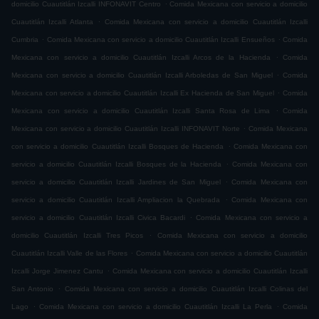
.
domicilio Cuautitlán Izcalli INFONAVIT Centro
Comida Mexicana con servicio a domicilio
.
Cuautitlán Izcalli Atlanta
Comida Mexicana con servicio a domicilio Cuautitlán Izcalli
.
.
Cumbria
Comida Mexicana con servicio a domicilio Cuautitlán Izcalli Ensueños
Comida
.
Mexicana con servicio a domicilio Cuautitlán Izcalli Arcos de la Hacienda
Comida
.
Mexicana con servicio a domicilio Cuautitlán Izcalli Arboledas de San Miguel
Comida
.
Mexicana con servicio a domicilio Cuautitlán Izcalli Ex Hacienda de San Miguel
Comida
.
Mexicana con servicio a domicilio Cuautitlán Izcalli Santa Rosa de Lima
Comida
.
Mexicana con servicio a domicilio Cuautitlán Izcalli INFONAVIT Norte
Comida Mexicana
.
con servicio a domicilio Cuautitlán Izcalli Bosques de Hacienda
Comida Mexicana con
.
servicio a domicilio Cuautitlán Izcalli Bosques de la Hacienda
Comida Mexicana con
.
servicio a domicilio Cuautitlán Izcalli Jardines de San Miguel
Comida Mexicana con
.
servicio a domicilio Cuautitlán Izcalli Ampliacion la Quebrada
Comida Mexicana con
.
servicio a domicilio Cuautitlán Izcalli Civica Bacardi
Comida Mexicana con servicio a
.
domicilio Cuautitlán Izcalli Tres Picos
Comida Mexicana con servicio a domicilio
.
Cuautitlán Izcalli Valle de las Flores
Comida Mexicana con servicio a domicilio Cuautitlán
.
Izcalli Jorge Jimenez Cantu
Comida Mexicana con servicio a domicilio Cuautitlán Izcalli
.
San Antonio
Comida Mexicana con servicio a domicilio Cuautitlán Izcalli Colinas del
.
.
Lago
Comida Mexicana con servicio a domicilio Cuautitlán Izcalli La Perla
Comida