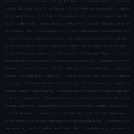
.
servicio a domicilio Cuautitlán Izcalli Las Conchitas
Comida Mexicana con servicio a
.
domicilio Cuautitlán Izcalli Centro Urbano
Comida Mexicana con servicio a domicilio
.
Cuautitlán Izcalli Bosques del Alba
Comida Mexicana con servicio a domicilio Cuautitlán
.
Izcalli Luis Echeverria
Comida Mexicana con servicio a domicilio Cuautitlán Izcalli Ex
.
Hacienda San Jose
Comida Mexicana con servicio a domicilio Cuautitlán Izcalli Jardines
.
.
del Alba 2
Comida Mexicana con servicio a domicilio Cuautitlán Izcalli Arcos del Alba
.
Comida Mexicana con servicio a domicilio Cuautitlán Izcalli Jardines de la Hacienda
.
Comida Mexicana con servicio a domicilio Cuautitlán Izcalli Santiago Tepalcapa
Comida
.
Mexicana con servicio a domicilio Cuautitlán Izcalli Francisco Villa
Comida Mexicana con
.
servicio a domicilio Cuautitlán Izcalli Plaza Tepeyac
Comida Mexicana con servicio a
.
domicilio Cuautitlán Izcalli Tepalcapa
Comida Mexicana con servicio a domicilio
.
Cuautitlán Izcalli Santa Maria Guadalupe las Torres
Comida Mexicana con servicio a
.
domicilio Cuautitlán Izcalli Privanza
Comida Mexicana con servicio a domicilio Cuautitlán
.
Izcalli San Juan Atlamica
Comida Mexicana con servicio a domicilio Cuautitlán Izcalli
.
Valle de la Hacienda
Comida Mexicana con servicio a domicilio Cuautitlán Izcalli El Rosal
.
.
Comida Mexicana con servicio a domicilio Cuautitlán Izcalli San Martin Tepetlixpan
.
Comida Mexicana con servicio a domicilio Cuautitlán Izcalli San Lucas
Comida Mexicana
.
con servicio a domicilio Cuautitlán Izcalli Campo Uno
Comida Mexicana con servicio a