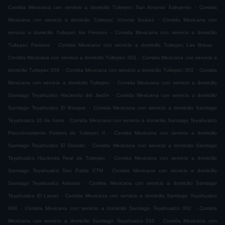
.
Comida Mexicana con servicio a domicilio Tultepec San Antonio Xahuento
Comida
.
Mexicana con servicio a domicilio Tultepec Vicente Suarez
Comida Mexicana con
.
servicio a domicilio Tultepec los Fresnos
Comida Mexicana con servicio a domicilio
.
.
Tultepec Fresnos
Comida Mexicana con servicio a domicilio Tultepec Las Brisas
.
Comida Mexicana con servicio a domicilio Tultepec 001
Comida Mexicana con servicio a
.
.
domicilio Tultepec 006
Comida Mexicana con servicio a domicilio Tultepec 002
Comida
.
Mexicana con servicio a domicilio Tultepec
Comida Mexicana con servicio a domicilio
.
Santiago Teyahualco Hacienda del Jardín
Comida Mexicana con servicio a domicilio
.
Santiago Teyahualco El Bosque
Comida Mexicana con servicio a domicilio Santiago
.
Teyahualco 10 de Junio
Comida Mexicana con servicio a domicilio Santiago Teyahualco
.
Fraccionamiento Paseos de Tultepec II
Comida Mexicana con servicio a domicilio
.
Santiago Teyahualco El Dorado
Comida Mexicana con servicio a domicilio Santiago
.
Teyahualco Hacienda Real de Tultepec
Comida Mexicana con servicio a domicilio
.
Santiago Teyahualco San Pablo CTM
Comida Mexicana con servicio a domicilio
.
Santiago Teyahualco Asturias
Comida Mexicana con servicio a domicilio Santiago
.
Teyahualco El Laurel
Comida Mexicana con servicio a domicilio Santiago Teyahualco
.
.
008
Comida Mexicana con servicio a domicilio Santiago Teyahualco 002
Comida
.
Mexicana con servicio a domicilio Santiago Teyahualco 010
Comida Mexicana con