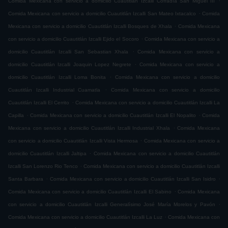
Comida Mexicana con servicio a domicilio Cuautitlán Izcalli Cofradía San Miguel ÌII
.
Comida Mexicana con servicio a domicilio Cuautitlán Izcalli San Mateo Ixtacalco
Comida
.
Mexicana con servicio a domicilio Cuautitlán Izcalli Bosques de Xhala
Comida Mexicana
.
con servicio a domicilio Cuautitlán Izcalli Ejido el Socoro
Comida Mexicana con servicio a
.
domicilio Cuautitlán Izcalli San Sebastian Xhala
Comida Mexicana con servicio a
.
domicilio Cuautitlán Izcalli Joaquin Lopez Negrete
Comida Mexicana con servicio a
.
domicilio Cuautitlán Izcalli Loma Bonita
Comida Mexicana con servicio a domicilio
.
Cuautitlán Izcalli Industrial Cuamatla
Comida Mexicana con servicio a domicilio
.
Cuautitlán Izcalli El Cerrito
Comida Mexicana con servicio a domicilio Cuautitlán Izcalli La
.
.
Capilla
Comida Mexicana con servicio a domicilio Cuautitlán Izcalli El Nopalito
Comida
.
Mexicana con servicio a domicilio Cuautitlán Izcalli Industrial Xhala
Comida Mexicana
.
con servicio a domicilio Cuautitlán Izcalli Vista Hermosa
Comida Mexicana con servicio a
.
domicilio Cuautitlán Izcalli Jaltipa
Comida Mexicana con servicio a domicilio Cuautitlán
.
Izcalli San Lorenzo Rio Tenco
Comida Mexicana con servicio a domicilio Cuautitlán Izcalli
.
.
Santa Barbara
Comida Mexicana con servicio a domicilio Cuautitlán Izcalli San Isidro
.
Comida Mexicana con servicio a domicilio Cuautitlán Izcalli El Sabino
Comida Mexicana
.
con servicio a domicilio Cuautitlán Izcalli Generalísimo José María Morelos y Pavón
.
Comida Mexicana con servicio a domicilio Cuautitlán Izcalli La Luz
Comida Mexicana con