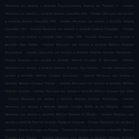
.
Mexicana con servicio a domicilio Fraccionamiento Paseos de Tultepec II
Comida
.
Mexicana con servicio a domicilio Galaxia Cuautitlán 004
Comida Mexicana con servicio
.
a domicilio Galaxia Cuautitlán 006
Comida Mexicana con servicio a domicilio Galaxia
.
.
Cuautitlán 053
Comida Mexicana con servicio a domicilio Galaxia Cuautitlán
Comida
.
Mexicana con servicio a domicilio Villas Xaltipa 045
Comida Mexicana con servicio a
.
domicilio Villas Xaltipa
Comida Mexicana con servicio a domicilio Melchor Ocampo
.
.
Xochimiquia
Comida Mexicana con servicio a domicilio Melchor Ocampo Xacopinca
.
Comida Mexicana con servicio a domicilio Melchor Ocampo El Terremoto
Comida
.
Mexicana con servicio a domicilio Melchor Ocampo San Antonio
Comida Mexicana con
.
servicio a domicilio Melchor Ocampo Educacion
Comida Mexicana con servicio a
.
domicilio Melchor Ocampo Tlapala
Comida Mexicana con servicio a domicilio Melchor
.
Ocampo Torresco
Comida Mexicana con servicio a domicilio Melchor Ocampo San Isidro
.
.
Comida Mexicana con servicio a domicilio Melchor Ocampo Tepetongo
Comida
.
Mexicana con servicio a domicilio Melchor Ocampo Señor de los Milagros
Comida
.
Mexicana con servicio a domicilio Melchor Ocampo El Mirador
Comida Mexicana con
.
servicio a domicilio Melchor Ocampo Paraje la Carranza
Comida Mexicana con servicio a
.
domicilio Melchor Ocampo La Florida
Comida Mexicana con servicio a domicilio Melchor
.
Ocampo Los Álamos
Comida Mexicana con servicio a domicilio Melchor Ocampo