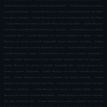
.
Comida Mexicana con servicio a domicilio Buenavista 007
Comida Mexicana con servicio
.
a domicilio Buenavista
Comida Mexicana con servicio a domicilio Ampliación San Mateo
.
San Mateo Cuautepec
Comida Mexicana con servicio a domicilio Ampliación San Mateo
.
.
Comida Mexicana con servicio a domicilio México Parque San Mateo
Comida Mexicana
.
con servicio a domicilio México San Francisco Tenopalco
Comida Mexicana con servicio
.
.
a domicilio México
Comida Mexicana con servicio a domicilio Los Álamos
Comida
.
Mexicana con servicio a domicilio Tepotzotlán Parque Industrial Los Cedros
Comida
.
Mexicana con servicio a domicilio Tepotzotlán Texcacoa
Comida Mexicana con servicio a
.
domicilio Tepotzotlán Cedros
Comida Mexicana con servicio a domicilio Tepotzotlán El
.
.
Trebol
Comida Mexicana con servicio a domicilio Tepotzotlán Barrio De Tezccacoa
.
Comida Mexicana con servicio a domicilio Tepotzotlán 002
Comida Mexicana con
.
servicio a domicilio Tepotzotlán
Comida Mexicana con servicio a domicilio Colonia las
.
.
Brisas
Comida Mexicana con servicio a domicilio San Antonio Xahuento
Comida
.
Mexicana con servicio a domicilio San Pablo
Comida Mexicana con servicio a domicilio
.
.
Tultitlán La Chinampa
Comida Mexicana con servicio a domicilio Tultitlán
Comida
.
Mexicana con servicio a domicilio Mexcaltepec
Comida Mexicana con servicio a domicilio
.
San José del Puente 001
Comida Mexicana con servicio a domicilio San José del
.
.