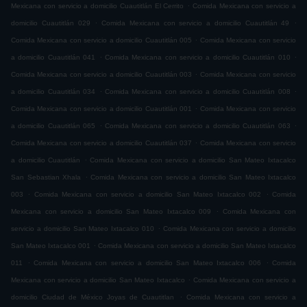
.
Mexicana con servicio a domicilio Cuautitlán El Cerrito
Comida Mexicana con servicio a
.
.
domicilio Cuautitlán 029
Comida Mexicana con servicio a domicilio Cuautitlán 49
.
Comida Mexicana con servicio a domicilio Cuautitlán 005
Comida Mexicana con servicio
.
.
a domicilio Cuautitlán 041
Comida Mexicana con servicio a domicilio Cuautitlán 010
.
Comida Mexicana con servicio a domicilio Cuautitlán 003
Comida Mexicana con servicio
.
.
a domicilio Cuautitlán 034
Comida Mexicana con servicio a domicilio Cuautitlán 008
.
Comida Mexicana con servicio a domicilio Cuautitlán 001
Comida Mexicana con servicio
.
.
a domicilio Cuautitlán 065
Comida Mexicana con servicio a domicilio Cuautitlán 063
.
Comida Mexicana con servicio a domicilio Cuautitlán 037
Comida Mexicana con servicio
.
a domicilio Cuautitlán
Comida Mexicana con servicio a domicilio San Mateo Ixtacalco
.
San Sebastian Xhala
Comida Mexicana con servicio a domicilio San Mateo Ixtacalco
.
.
003
Comida Mexicana con servicio a domicilio San Mateo Ixtacalco 002
Comida
.
Mexicana con servicio a domicilio San Mateo Ixtacalco 009
Comida Mexicana con
.
servicio a domicilio San Mateo Ixtacalco 010
Comida Mexicana con servicio a domicilio
.
San Mateo Ixtacalco 001
Comida Mexicana con servicio a domicilio San Mateo Ixtacalco
.
.
011
Comida Mexicana con servicio a domicilio San Mateo Ixtacalco 006
Comida
.
Mexicana con servicio a domicilio San Mateo Ixtacalco
Comida Mexicana con servicio a
.
domicilio Ciudad de México Joyas de Cuautitlan
Comida Mexicana con servicio a