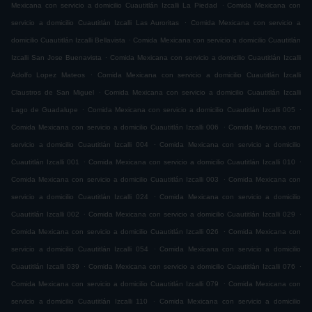
.
Mexicana con servicio a domicilio Cuautitlán Izcalli La Piedad
Comida Mexicana con
.
servicio a domicilio Cuautitlán Izcalli Las Auroritas
Comida Mexicana con servicio a
.
domicilio Cuautitlán Izcalli Bellavista
Comida Mexicana con servicio a domicilio Cuautitlán
.
Izcalli San Jose Buenavista
Comida Mexicana con servicio a domicilio Cuautitlán Izcalli
.
Adolfo Lopez Mateos
Comida Mexicana con servicio a domicilio Cuautitlán Izcalli
.
Claustros de San Miguel
Comida Mexicana con servicio a domicilio Cuautitlán Izcalli
.
.
Lago de Guadalupe
Comida Mexicana con servicio a domicilio Cuautitlán Izcalli 005
.
Comida Mexicana con servicio a domicilio Cuautitlán Izcalli 006
Comida Mexicana con
.
servicio a domicilio Cuautitlán Izcalli 004
Comida Mexicana con servicio a domicilio
.
.
Cuautitlán Izcalli 001
Comida Mexicana con servicio a domicilio Cuautitlán Izcalli 010
.
Comida Mexicana con servicio a domicilio Cuautitlán Izcalli 003
Comida Mexicana con
.
servicio a domicilio Cuautitlán Izcalli 024
Comida Mexicana con servicio a domicilio
.
.
Cuautitlán Izcalli 002
Comida Mexicana con servicio a domicilio Cuautitlán Izcalli 029
.
Comida Mexicana con servicio a domicilio Cuautitlán Izcalli 026
Comida Mexicana con
.
servicio a domicilio Cuautitlán Izcalli 054
Comida Mexicana con servicio a domicilio
.
.
Cuautitlán Izcalli 039
Comida Mexicana con servicio a domicilio Cuautitlán Izcalli 076
.
Comida Mexicana con servicio a domicilio Cuautitlán Izcalli 079
Comida Mexicana con
.
servicio a domicilio Cuautitlán Izcalli 110
Comida Mexicana con servicio a domicilio