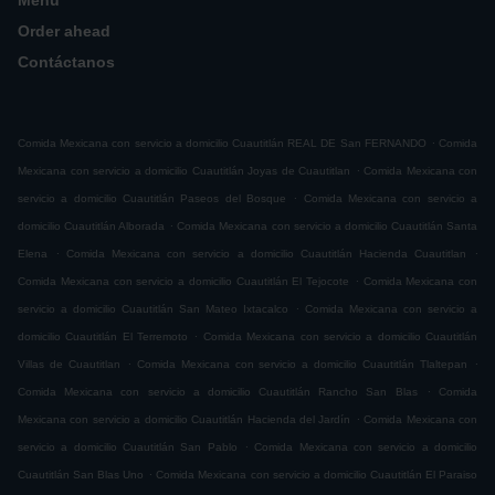
Menú
Order ahead
Contáctanos
.
Comida Mexicana con servicio a domicilio Cuautitlán REAL DE San FERNANDO
Comida
.
Mexicana con servicio a domicilio Cuautitlán Joyas de Cuautitlan
Comida Mexicana con
.
servicio a domicilio Cuautitlán Paseos del Bosque
Comida Mexicana con servicio a
.
domicilio Cuautitlán Alborada
Comida Mexicana con servicio a domicilio Cuautitlán Santa
.
.
Elena
Comida Mexicana con servicio a domicilio Cuautitlán Hacienda Cuautitlan
.
Comida Mexicana con servicio a domicilio Cuautitlán El Tejocote
Comida Mexicana con
.
servicio a domicilio Cuautitlán San Mateo Ixtacalco
Comida Mexicana con servicio a
.
domicilio Cuautitlán El Terremoto
Comida Mexicana con servicio a domicilio Cuautitlán
.
.
Villas de Cuautitlan
Comida Mexicana con servicio a domicilio Cuautitlán Tlaltepan
.
Comida Mexicana con servicio a domicilio Cuautitlán Rancho San Blas
Comida
.
Mexicana con servicio a domicilio Cuautitlán Hacienda del Jardín
Comida Mexicana con
.
servicio a domicilio Cuautitlán San Pablo
Comida Mexicana con servicio a domicilio
.
Cuautitlán San Blas Uno
Comida Mexicana con servicio a domicilio Cuautitlán El Paraiso