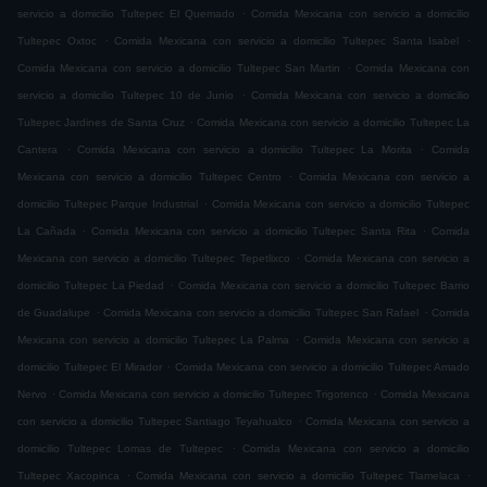
.
servicio a domicilio Tultepec El Quemado
Comida Mexicana con servicio a domicilio
.
.
Tultepec Oxtoc
Comida Mexicana con servicio a domicilio Tultepec Santa Isabel
.
Comida Mexicana con servicio a domicilio Tultepec San Martin
Comida Mexicana con
.
servicio a domicilio Tultepec 10 de Junio
Comida Mexicana con servicio a domicilio
.
Tultepec Jardines de Santa Cruz
Comida Mexicana con servicio a domicilio Tultepec La
.
.
Cantera
Comida Mexicana con servicio a domicilio Tultepec La Morita
Comida
.
Mexicana con servicio a domicilio Tultepec Centro
Comida Mexicana con servicio a
.
domicilio Tultepec Parque Industrial
Comida Mexicana con servicio a domicilio Tultepec
.
.
La Cañada
Comida Mexicana con servicio a domicilio Tultepec Santa Rita
Comida
.
Mexicana con servicio a domicilio Tultepec Tepetlixco
Comida Mexicana con servicio a
.
domicilio Tultepec La Piedad
Comida Mexicana con servicio a domicilio Tultepec Barrio
.
.
de Guadalupe
Comida Mexicana con servicio a domicilio Tultepec San Rafael
Comida
.
Mexicana con servicio a domicilio Tultepec La Palma
Comida Mexicana con servicio a
.
domicilio Tultepec El Mirador
Comida Mexicana con servicio a domicilio Tultepec Amado
.
.
Nervo
Comida Mexicana con servicio a domicilio Tultepec Trigotenco
Comida Mexicana
.
con servicio a domicilio Tultepec Santiago Teyahualco
Comida Mexicana con servicio a
.
domicilio Tultepec Lomas de Tultepec
Comida Mexicana con servicio a domicilio
.
.
Tultepec Xacopinca
Comida Mexicana con servicio a domicilio Tultepec Tlamelaca