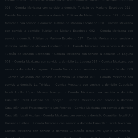
.
.
003
Comida Mexicana con servicio a domicilio Tultitlán de Mariano Escobedo 021
.
Comida Mexicana con servicio a domicilio Tultitlán de Mariano Escobedo 029
Comida
.
Mexicana con servicio a domicilio Tultitlán de Mariano Escobedo 028
Comida Mexicana
.
con servicio a domicilio Tultitlán de Mariano Escobedo 002
Comida Mexicana con
.
servicio a domicilio Tultitlán de Mariano Escobedo 027
Comida Mexicana con servicio a
.
domicilio Tultitlán de Mariano Escobedo 001
Comida Mexicana con servicio a domicilio
.
Tultitlán de Mariano Escobedo
Comida Mexicana con servicio a domicilio La Laguna
.
.
003
Comida Mexicana con servicio a domicilio La Laguna 014
Comida Mexicana con
.
servicio a domicilio La Laguna
Comida Mexicana con servicio a domicilio La Trinidad 009
.
.
Comida Mexicana con servicio a domicilio La Trinidad 008
Comida Mexicana con
.
servicio a domicilio La Trinidad
Comida Mexicana con servicio a domicilio Cuautitlán
.
Izcalli Adolfo López Mateos Issemym
Comida Mexicana con servicio a domicilio
.
Cuautitlán Izcalli Colonial del Tepeyac
Comida Mexicana con servicio a domicilio
.
Cuautitlán Izcalli Fraccionamiento Los Fresnos
Comida Mexicana con servicio a domicilio
.
Cuautitlán Izcalli Axotlan
Comida Mexicana con servicio a domicilio Cuautitlán Izcalli Urbi
.
.
Hacienda Balboa
Comida Mexicana con servicio a domicilio Cuautitlán Izcalli Texcacoa
.
Comida Mexicana con servicio a domicilio Cuautitlán Izcalli Urbi Quinta Montecarlo
.