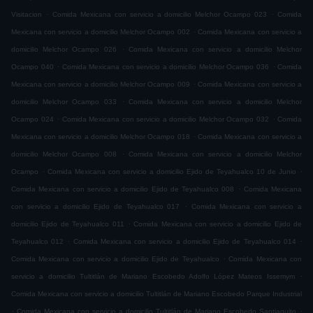
.
.
Visitacion
Comida Mexicana con servicio a domicilio Melchor Ocampo 023
Comida
.
Mexicana con servicio a domicilio Melchor Ocampo 002
Comida Mexicana con servicio a
.
domicilio Melchor Ocampo 026
Comida Mexicana con servicio a domicilio Melchor
.
.
Ocampo 040
Comida Mexicana con servicio a domicilio Melchor Ocampo 036
Comida
.
Mexicana con servicio a domicilio Melchor Ocampo 009
Comida Mexicana con servicio a
.
domicilio Melchor Ocampo 033
Comida Mexicana con servicio a domicilio Melchor
.
.
Ocampo 024
Comida Mexicana con servicio a domicilio Melchor Ocampo 032
Comida
.
Mexicana con servicio a domicilio Melchor Ocampo 018
Comida Mexicana con servicio a
.
domicilio Melchor Ocampo 008
Comida Mexicana con servicio a domicilio Melchor
.
.
Ocampo
Comida Mexicana con servicio a domicilio Ejido de Teyahualco 10 de Junio
.
Comida Mexicana con servicio a domicilio Ejido de Teyahualco 008
Comida Mexicana
.
con servicio a domicilio Ejido de Teyahualco 017
Comida Mexicana con servicio a
.
domicilio Ejido de Teyahualco 011
Comida Mexicana con servicio a domicilio Ejido de
.
.
Teyahualco 012
Comida Mexicana con servicio a domicilio Ejido de Teyahualco 014
.
Comida Mexicana con servicio a domicilio Ejido de Teyahualco
Comida Mexicana con
.
servicio a domicilio Tultitlán de Mariano Escobedo Adolfo López Mateos Issemym
Comida Mexicana con servicio a domicilio Tultitlán de Mariano Escobedo Parque Industrial
.
.
Comida Mexicana con servicio a domicilio Tultitlán de Mariano Escobedo Santiaguito