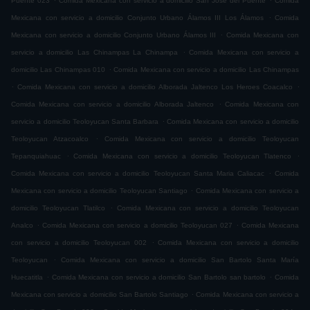
Puente 023
Comida Mexicana con servicio a domicilio San José del Puente
Comida
.
Mexicana con servicio a domicilio Conjunto Urbano Álamos III Los Álamos
Comida
.
Mexicana con servicio a domicilio Conjunto Urbano Álamos III
Comida Mexicana con
.
servicio a domicilio Las Chinampas La Chinampa
Comida Mexicana con servicio a
.
domicilio Las Chinampas 010
Comida Mexicana con servicio a domicilio Las Chinampas
.
.
Comida Mexicana con servicio a domicilio Alborada Jaltenco Los Heroes Coacalco
.
Comida Mexicana con servicio a domicilio Alborada Jaltenco
Comida Mexicana con
.
servicio a domicilio Teoloyucan Santa Barbara
Comida Mexicana con servicio a domicilio
.
Teoloyucan Atzacoalco
Comida Mexicana con servicio a domicilio Teoloyucan
.
.
Tepanquiahuac
Comida Mexicana con servicio a domicilio Teoloyucan Tlatenco
.
Comida Mexicana con servicio a domicilio Teoloyucan Santa Maria Caliacac
Comida
.
Mexicana con servicio a domicilio Teoloyucan Santiago
Comida Mexicana con servicio a
.
domicilio Teoloyucan Tlatilco
Comida Mexicana con servicio a domicilio Teoloyucan
.
.
Analco
Comida Mexicana con servicio a domicilio Teoloyucan 027
Comida Mexicana
.
con servicio a domicilio Teoloyucan 002
Comida Mexicana con servicio a domicilio
.
Teoloyucan
Comida Mexicana con servicio a domicilio San Bartolo Santa María
.
.
Huecatitla
Comida Mexicana con servicio a domicilio San Bartolo san bartolo
Comida
.
Mexicana con servicio a domicilio San Bartolo Santiago
Comida Mexicana con servicio a
.
.