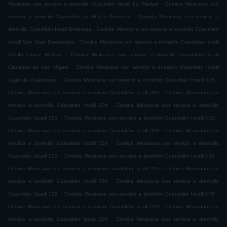
.
Mexicana con servicio a domicilio Cuautitlán Izcalli La Piedad
Comida Mexicana con
.
servicio a domicilio Cuautitlán Izcalli Las Auroritas
Comida Mexicana con servicio a
.
domicilio Cuautitlán Izcalli Bellavista
Comida Mexicana con servicio a domicilio Cuautitlán
.
Izcalli San Jose Buenavista
Comida Mexicana con servicio a domicilio Cuautitlán Izcalli
.
Adolfo Lopez Mateos
Comida Mexicana con servicio a domicilio Cuautitlán Izcalli
.
Claustros de San Miguel
Comida Mexicana con servicio a domicilio Cuautitlán Izcalli
.
.
Lago de Guadalupe
Comida Mexicana con servicio a domicilio Cuautitlán Izcalli 005
.
Comida Mexicana con servicio a domicilio Cuautitlán Izcalli 006
Comida Mexicana con
.
servicio a domicilio Cuautitlán Izcalli 004
Comida Mexicana con servicio a domicilio
.
.
Cuautitlán Izcalli 001
Comida Mexicana con servicio a domicilio Cuautitlán Izcalli 010
.
Comida Mexicana con servicio a domicilio Cuautitlán Izcalli 003
Comida Mexicana con
.
servicio a domicilio Cuautitlán Izcalli 024
Comida Mexicana con servicio a domicilio
.
.
Cuautitlán Izcalli 002
Comida Mexicana con servicio a domicilio Cuautitlán Izcalli 029
.
Comida Mexicana con servicio a domicilio Cuautitlán Izcalli 026
Comida Mexicana con
.
servicio a domicilio Cuautitlán Izcalli 054
Comida Mexicana con servicio a domicilio
.
.
Cuautitlán Izcalli 039
Comida Mexicana con servicio a domicilio Cuautitlán Izcalli 076
.
Comida Mexicana con servicio a domicilio Cuautitlán Izcalli 079
Comida Mexicana con
.
servicio a domicilio Cuautitlán Izcalli 110
Comida Mexicana con servicio a domicilio