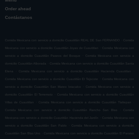
Menú
Order ahead
Contáctanos
.
Comida Mexicana con servicio a domicilio Cuautitlán REAL DE San FERNANDO
Comida
.
Mexicana con servicio a domicilio Cuautitlán Joyas de Cuautitlan
Comida Mexicana con
.
servicio a domicilio Cuautitlán Paseos del Bosque
Comida Mexicana con servicio a
.
domicilio Cuautitlán Alborada
Comida Mexicana con servicio a domicilio Cuautitlán Santa
.
.
Elena
Comida Mexicana con servicio a domicilio Cuautitlán Hacienda Cuautitlan
.
Comida Mexicana con servicio a domicilio Cuautitlán El Tejocote
Comida Mexicana con
.
servicio a domicilio Cuautitlán San Mateo Ixtacalco
Comida Mexicana con servicio a
.
domicilio Cuautitlán El Terremoto
Comida Mexicana con servicio a domicilio Cuautitlán
.
.
Villas de Cuautitlan
Comida Mexicana con servicio a domicilio Cuautitlán Tlaltepan
.
Comida Mexicana con servicio a domicilio Cuautitlán Rancho San Blas
Comida
.
Mexicana con servicio a domicilio Cuautitlán Hacienda del Jardín
Comida Mexicana con
.
servicio a domicilio Cuautitlán San Pablo
Comida Mexicana con servicio a domicilio
.
Cuautitlán San Blas Uno
Comida Mexicana con servicio a domicilio Cuautitlán El Paraiso