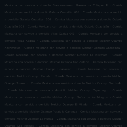
.
Mexicana con servicio a domicilio Fraccionamiento Paseos de Tultepec II
Comida
.
Mexicana con servicio a domicilio Galaxia Cuautitlán 004
Comida Mexicana con servicio
.
a domicilio Galaxia Cuautitlán 006
Comida Mexicana con servicio a domicilio Galaxia
.
.
Cuautitlán 053
Comida Mexicana con servicio a domicilio Galaxia Cuautitlán
Comida
.
Mexicana con servicio a domicilio Villas Xaltipa 045
Comida Mexicana con servicio a
.
domicilio Villas Xaltipa
Comida Mexicana con servicio a domicilio Melchor Ocampo
.
.
Xochimiquia
Comida Mexicana con servicio a domicilio Melchor Ocampo Xacopinca
.
Comida Mexicana con servicio a domicilio Melchor Ocampo El Terremoto
Comida
.
Mexicana con servicio a domicilio Melchor Ocampo San Antonio
Comida Mexicana con
.
servicio a domicilio Melchor Ocampo Educacion
Comida Mexicana con servicio a
.
domicilio Melchor Ocampo Tlapala
Comida Mexicana con servicio a domicilio Melchor
.
Ocampo Torresco
Comida Mexicana con servicio a domicilio Melchor Ocampo San Isidro
.
.
Comida Mexicana con servicio a domicilio Melchor Ocampo Tepetongo
Comida
.
Mexicana con servicio a domicilio Melchor Ocampo Señor de los Milagros
Comida
.
Mexicana con servicio a domicilio Melchor Ocampo El Mirador
Comida Mexicana con
.
servicio a domicilio Melchor Ocampo Paraje la Carranza
Comida Mexicana con servicio a
.
domicilio Melchor Ocampo La Florida
Comida Mexicana con servicio a domicilio Melchor
.
Ocampo Los Álamos
Comida Mexicana con servicio a domicilio Melchor Ocampo