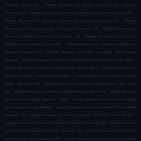
.
Coacalco Zacuauhtitla
Comida Mexicana con servicio a domicilio San Francisco
.
.
Coacalco 004
Comida Mexicana con servicio a domicilio San Francisco Coacalco 001
.
Comida Mexicana con servicio a domicilio San Francisco Coacalco 029
Comida
.
Mexicana con servicio a domicilio San Francisco Coacalco 065
Comida Mexicana con
.
servicio a domicilio San Francisco Coacalco 010
Comida Mexicana con servicio a
.
domicilio San Francisco Coacalco 003
Comida Mexicana con servicio a domicilio San
.
Francisco Coacalco 073
Comida Mexicana con servicio a domicilio San Francisco
.
.
Coacalco
Comida Mexicana con servicio a domicilio Barrio de San Martín San Martin
.
Comida Mexicana con servicio a domicilio Barrio de San Martín
Comida Mexicana con
.
servicio a domicilio Coacalco de Berriozabal
Comida Mexicana con servicio a domicilio
.
Paraje Trigo Tenco 009
Comida Mexicana con servicio a domicilio Paraje Trigo Tenco
.
.
010
Comida Mexicana con servicio a domicilio Paraje Trigo Tenco
Comida Mexicana
.
con servicio a domicilio Ejido San Pablito
Comida Mexicana con servicio a domicilio
.
Santa María Huecatitla Morelos
Comida Mexicana con servicio a domicilio Santa María
.
.
Huecatitla 011
Comida Mexicana con servicio a domicilio Santa María Huecatitla 024
.
Comida Mexicana con servicio a domicilio Santa María Huecatitla 026
Comida Mexicana
.
con servicio a domicilio Santa María Huecatitla 010
Comida Mexicana con servicio a
.
domicilio Santa María Huecatitla 005
Comida Mexicana con servicio a domicilio Santa