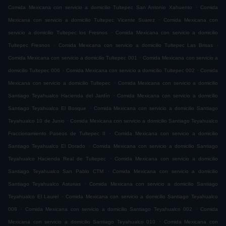
.
Comida Mexicana con servicio a domicilio Tultepec San Antonio Xahuento
Comida
.
Mexicana con servicio a domicilio Tultepec Vicente Suarez
Comida Mexicana con
.
servicio a domicilio Tultepec los Fresnos
Comida Mexicana con servicio a domicilio
.
.
Tultepec Fresnos
Comida Mexicana con servicio a domicilio Tultepec Las Brisas
.
Comida Mexicana con servicio a domicilio Tultepec 001
Comida Mexicana con servicio a
.
.
domicilio Tultepec 006
Comida Mexicana con servicio a domicilio Tultepec 002
Comida
.
Mexicana con servicio a domicilio Tultepec
Comida Mexicana con servicio a domicilio
.
Santiago Teyahualco Hacienda del Jardín
Comida Mexicana con servicio a domicilio
.
Santiago Teyahualco El Bosque
Comida Mexicana con servicio a domicilio Santiago
.
Teyahualco 10 de Junio
Comida Mexicana con servicio a domicilio Santiago Teyahualco
.
Fraccionamiento Paseos de Tultepec II
Comida Mexicana con servicio a domicilio
.
Santiago Teyahualco El Dorado
Comida Mexicana con servicio a domicilio Santiago
.
Teyahualco Hacienda Real de Tultepec
Comida Mexicana con servicio a domicilio
.
Santiago Teyahualco San Pablo CTM
Comida Mexicana con servicio a domicilio
.
Santiago Teyahualco Asturias
Comida Mexicana con servicio a domicilio Santiago
.
Teyahualco El Laurel
Comida Mexicana con servicio a domicilio Santiago Teyahualco
.
.
008
Comida Mexicana con servicio a domicilio Santiago Teyahualco 002
Comida
.
Mexicana con servicio a domicilio Santiago Teyahualco 010
Comida Mexicana con