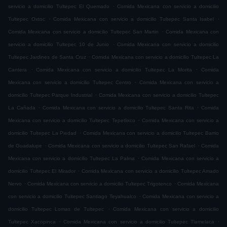
.
servicio a domicilio Tultepec El Quemado
Comida Mexicana con servicio a domicilio
.
.
Tultepec Oxtoc
Comida Mexicana con servicio a domicilio Tultepec Santa Isabel
.
Comida Mexicana con servicio a domicilio Tultepec San Martin
Comida Mexicana con
.
servicio a domicilio Tultepec 10 de Junio
Comida Mexicana con servicio a domicilio
.
Tultepec Jardines de Santa Cruz
Comida Mexicana con servicio a domicilio Tultepec La
.
.
Cantera
Comida Mexicana con servicio a domicilio Tultepec La Morita
Comida
.
Mexicana con servicio a domicilio Tultepec Centro
Comida Mexicana con servicio a
.
domicilio Tultepec Parque Industrial
Comida Mexicana con servicio a domicilio Tultepec
.
.
La Cañada
Comida Mexicana con servicio a domicilio Tultepec Santa Rita
Comida
.
Mexicana con servicio a domicilio Tultepec Tepetlixco
Comida Mexicana con servicio a
.
domicilio Tultepec La Piedad
Comida Mexicana con servicio a domicilio Tultepec Barrio
.
.
de Guadalupe
Comida Mexicana con servicio a domicilio Tultepec San Rafael
Comida
.
Mexicana con servicio a domicilio Tultepec La Palma
Comida Mexicana con servicio a
.
domicilio Tultepec El Mirador
Comida Mexicana con servicio a domicilio Tultepec Amado
.
.
Nervo
Comida Mexicana con servicio a domicilio Tultepec Trigotenco
Comida Mexicana
.
con servicio a domicilio Tultepec Santiago Teyahualco
Comida Mexicana con servicio a
.
domicilio Tultepec Lomas de Tultepec
Comida Mexicana con servicio a domicilio
.
.
Tultepec Xacopinca
Comida Mexicana con servicio a domicilio Tultepec Tlamelaca