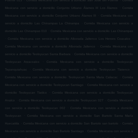
Puente 023
Comida Mexicana con servicio a domicilio San José del Puente
Comida
.
Mexicana con servicio a domicilio Conjunto Urbano Álamos III Los Álamos
Comida
.
Mexicana con servicio a domicilio Conjunto Urbano Álamos III
Comida Mexicana con
.
servicio a domicilio Las Chinampas La Chinampa
Comida Mexicana con servicio a
.
domicilio Las Chinampas 010
Comida Mexicana con servicio a domicilio Las Chinampas
.
.
Comida Mexicana con servicio a domicilio Alborada Jaltenco Los Heroes Coacalco
.
Comida Mexicana con servicio a domicilio Alborada Jaltenco
Comida Mexicana con
.
servicio a domicilio Teoloyucan Santa Barbara
Comida Mexicana con servicio a domicilio
.
Teoloyucan Atzacoalco
Comida Mexicana con servicio a domicilio Teoloyucan
.
.
Tepanquiahuac
Comida Mexicana con servicio a domicilio Teoloyucan Tlatenco
.
Comida Mexicana con servicio a domicilio Teoloyucan Santa Maria Caliacac
Comida
.
Mexicana con servicio a domicilio Teoloyucan Santiago
Comida Mexicana con servicio a
.
domicilio Teoloyucan Tlatilco
Comida Mexicana con servicio a domicilio Teoloyucan
.
.
Analco
Comida Mexicana con servicio a domicilio Teoloyucan 027
Comida Mexicana
.
con servicio a domicilio Teoloyucan 002
Comida Mexicana con servicio a domicilio
.
Teoloyucan
Comida Mexicana con servicio a domicilio San Bartolo Santa María
.
.
Huecatitla
Comida Mexicana con servicio a domicilio San Bartolo san bartolo
Comida
.
Mexicana con servicio a domicilio San Bartolo Santiago
Comida Mexicana con servicio a
.
.