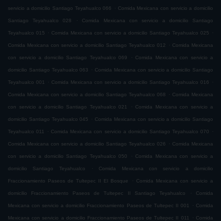
.
servicio a domicilio Santiago Teyahualco 066
Comida Mexicana con servicio a domicilio
.
Santiago Teyahualco 028
Comida Mexicana con servicio a domicilio Santiago
.
.
Teyahualco 015
Comida Mexicana con servicio a domicilio Santiago Teyahualco 025
.
Comida Mexicana con servicio a domicilio Santiago Teyahualco 012
Comida Mexicana
.
con servicio a domicilio Santiago Teyahualco 069
Comida Mexicana con servicio a
.
domicilio Santiago Teyahualco 063
Comida Mexicana con servicio a domicilio Santiago
.
.
Teyahualco 001
Comida Mexicana con servicio a domicilio Santiago Teyahualco 016
.
Comida Mexicana con servicio a domicilio Santiago Teyahualco 068
Comida Mexicana
.
con servicio a domicilio Santiago Teyahualco 021
Comida Mexicana con servicio a
.
domicilio Santiago Teyahualco 045
Comida Mexicana con servicio a domicilio Santiago
.
.
Teyahualco 011
Comida Mexicana con servicio a domicilio Santiago Teyahualco 070
.
Comida Mexicana con servicio a domicilio Santiago Teyahualco 026
Comida Mexicana
.
con servicio a domicilio Santiago Teyahualco 050
Comida Mexicana con servicio a
.
domicilio Santiago Teyahualco
Comida Mexicana con servicio a domicilio
.
Fraccionamiento Paseos de Tultepec II El Bosque
Comida Mexicana con servicio a
.
domicilio Fraccionamiento Paseos de Tultepec II Santiago Teyahualco
Comida
.
Mexicana con servicio a domicilio Fraccionamiento Paseos de Tultepec II 001
Comida
.
Mexicana con servicio a domicilio Fraccionamiento Paseos de Tultepec II 011
Comida