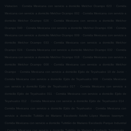
.
.
Visitacion
Comida Mexicana con servicio a domicilio Melchor Ocampo 023
Comida
.
Mexicana con servicio a domicilio Melchor Ocampo 002
Comida Mexicana con servicio a
.
domicilio Melchor Ocampo 026
Comida Mexicana con servicio a domicilio Melchor
.
.
Ocampo 040
Comida Mexicana con servicio a domicilio Melchor Ocampo 036
Comida
.
Mexicana con servicio a domicilio Melchor Ocampo 009
Comida Mexicana con servicio a
.
domicilio Melchor Ocampo 033
Comida Mexicana con servicio a domicilio Melchor
.
.
Ocampo 024
Comida Mexicana con servicio a domicilio Melchor Ocampo 032
Comida
.
Mexicana con servicio a domicilio Melchor Ocampo 018
Comida Mexicana con servicio a
.
domicilio Melchor Ocampo 008
Comida Mexicana con servicio a domicilio Melchor
.
.
Ocampo
Comida Mexicana con servicio a domicilio Ejido de Teyahualco 10 de Junio
.
Comida Mexicana con servicio a domicilio Ejido de Teyahualco 008
Comida Mexicana
.
con servicio a domicilio Ejido de Teyahualco 017
Comida Mexicana con servicio a
.
domicilio Ejido de Teyahualco 011
Comida Mexicana con servicio a domicilio Ejido de
.
.
Teyahualco 012
Comida Mexicana con servicio a domicilio Ejido de Teyahualco 014
.
Comida Mexicana con servicio a domicilio Ejido de Teyahualco
Comida Mexicana con
.
servicio a domicilio Tultitlán de Mariano Escobedo Adolfo López Mateos Issemym
Comida Mexicana con servicio a domicilio Tultitlán de Mariano Escobedo Parque Industrial
.
.
Comida Mexicana con servicio a domicilio Tultitlán de Mariano Escobedo Santiaguito