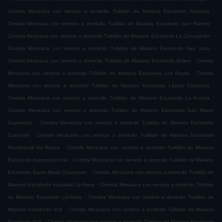
.
Comida Mexicana con servicio a domicilio Tultitlán de Mariano Escobedo Nativitas
.
Comida Mexicana con servicio a domicilio Tultitlán de Mariano Escobedo San Bartolo
.
Comida Mexicana con servicio a domicilio Tultitlán de Mariano Escobedo La Concepción
.
Comida Mexicana con servicio a domicilio Tultitlán de Mariano Escobedo San Juan
.
Comida Mexicana con servicio a domicilio Tultitlán de Mariano Escobedo Belem
Comida
.
Mexicana con servicio a domicilio Tultitlán de Mariano Escobedo Los Reyes
Comida
.
Mexicana con servicio a domicilio Tultitlán de Mariano Escobedo Lázaro Cárdenas
.
Comida Mexicana con servicio a domicilio Tultitlán de Mariano Escobedo La Acocila
Comida Mexicana con servicio a domicilio Tultitlán de Mariano Escobedo San Mateo
.
Cuautepec
Comida Mexicana con servicio a domicilio Tultitlán de Mariano Escobedo
.
Cueyamil
Comida Mexicana con servicio a domicilio Tultitlán de Mariano Escobedo
.
Residencial los Reyes
Comida Mexicana con servicio a domicilio Tultitlán de Mariano
.
Escobedo Independencia
Comida Mexicana con servicio a domicilio Tultitlán de Mariano
.
Escobedo Santa Maria Cuautepec
Comida Mexicana con servicio a domicilio Tultitlán de
.
Mariano Escobedo Industrial Lecheria
Comida Mexicana con servicio a domicilio Tultitlán
.
de Mariano Escobedo Lecheria
Comida Mexicana con servicio a domicilio Tultitlán de
.
Mariano Escobedo 018
Comida Mexicana con servicio a domicilio Tultitlán de Mariano
.
Escobedo 015
Comida Mexicana con servicio a domicilio Tultitlán de Mariano Escobedo