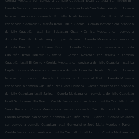
Comida Mexicana con servicio a domicilio Cuautitlán Izcalli Cofradía San Miguel ÌII
.
Comida Mexicana con servicio a domicilio Cuautitlán Izcalli San Mateo Ixtacalco
Comida
.
Mexicana con servicio a domicilio Cuautitlán Izcalli Bosques de Xhala
Comida Mexicana
.
con servicio a domicilio Cuautitlán Izcalli Ejido el Socoro
Comida Mexicana con servicio a
.
domicilio Cuautitlán Izcalli San Sebastian Xhala
Comida Mexicana con servicio a
.
domicilio Cuautitlán Izcalli Joaquin Lopez Negrete
Comida Mexicana con servicio a
.
domicilio Cuautitlán Izcalli Loma Bonita
Comida Mexicana con servicio a domicilio
.
Cuautitlán Izcalli Industrial Cuamatla
Comida Mexicana con servicio a domicilio
.
Cuautitlán Izcalli El Cerrito
Comida Mexicana con servicio a domicilio Cuautitlán Izcalli La
.
.
Capilla
Comida Mexicana con servicio a domicilio Cuautitlán Izcalli El Nopalito
Comida
.
Mexicana con servicio a domicilio Cuautitlán Izcalli Industrial Xhala
Comida Mexicana
.
con servicio a domicilio Cuautitlán Izcalli Vista Hermosa
Comida Mexicana con servicio a
.
domicilio Cuautitlán Izcalli Jaltipa
Comida Mexicana con servicio a domicilio Cuautitlán
.
Izcalli San Lorenzo Rio Tenco
Comida Mexicana con servicio a domicilio Cuautitlán Izcalli
.
.
Santa Barbara
Comida Mexicana con servicio a domicilio Cuautitlán Izcalli San Isidro
.
Comida Mexicana con servicio a domicilio Cuautitlán Izcalli El Sabino
Comida Mexicana
.
con servicio a domicilio Cuautitlán Izcalli Generalísimo José María Morelos y Pavón
.
Comida Mexicana con servicio a domicilio Cuautitlán Izcalli La Luz
Comida Mexicana con