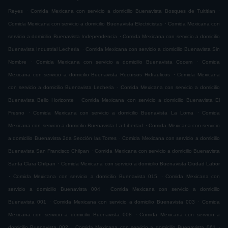
.
.
Reyes
Comida Mexicana con servicio a domicilio Buenavista Bosques de Tultitlan
.
Comida Mexicana con servicio a domicilio Buenavista Electricistas
Comida Mexicana con
.
servicio a domicilio Buenavista Independencia
Comida Mexicana con servicio a domicilio
.
Buenavista Industrial Lecheria
Comida Mexicana con servicio a domicilio Buenavista Sin
.
.
Nombre
Comida Mexicana con servicio a domicilio Buenavista Cocem
Comida
.
Mexicana con servicio a domicilio Buenavista Recursos Hidraulicos
Comida Mexicana
.
con servicio a domicilio Buenavista Lecheria
Comida Mexicana con servicio a domicilio
.
Buenavista Bello Horizonte
Comida Mexicana con servicio a domicilio Buenavista El
.
.
Fresno
Comida Mexicana con servicio a domicilio Buenavista La Loma
Comida
.
Mexicana con servicio a domicilio Buenavista La Libertad
Comida Mexicana con servicio
.
a domicilio Buenavista 2da Sección las Torres
Comida Mexicana con servicio a domicilio
.
Buenavista San Francisco Chilpan
Comida Mexicana con servicio a domicilio Buenavista
.
Santa Clara Chilpan
Comida Mexicana con servicio a domicilio Buenavista Ciudad Labor
.
.
Comida Mexicana con servicio a domicilio Buenavista 015
Comida Mexicana con
.
servicio a domicilio Buenavista 004
Comida Mexicana con servicio a domicilio
.
.
Buenavista 001
Comida Mexicana con servicio a domicilio Buenavista 003
Comida
.
Mexicana con servicio a domicilio Buenavista 008
Comida Mexicana con servicio a
.
.
domicilio Buenavista 002
Comida Mexicana con servicio a domicilio Buenavista 061