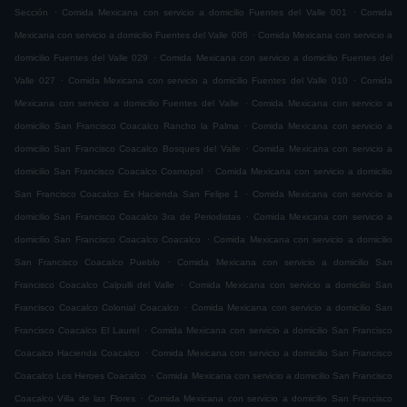
.
.
Sección
Comida Mexicana con servicio a domicilio Fuentes del Valle 001
Comida
.
Mexicana con servicio a domicilio Fuentes del Valle 006
Comida Mexicana con servicio a
.
domicilio Fuentes del Valle 029
Comida Mexicana con servicio a domicilio Fuentes del
.
.
Valle 027
Comida Mexicana con servicio a domicilio Fuentes del Valle 010
Comida
.
Mexicana con servicio a domicilio Fuentes del Valle
Comida Mexicana con servicio a
.
domicilio San Francisco Coacalco Rancho la Palma
Comida Mexicana con servicio a
.
domicilio San Francisco Coacalco Bosques del Valle
Comida Mexicana con servicio a
.
domicilio San Francisco Coacalco Cosmopol
Comida Mexicana con servicio a domicilio
.
San Francisco Coacalco Ex Hacienda San Felipe 1
Comida Mexicana con servicio a
.
domicilio San Francisco Coacalco 3ra de Periodistas
Comida Mexicana con servicio a
.
domicilio San Francisco Coacalco Coacalco
Comida Mexicana con servicio a domicilio
.
San Francisco Coacalco Pueblo
Comida Mexicana con servicio a domicilio San
.
Francisco Coacalco Calpulli del Valle
Comida Mexicana con servicio a domicilio San
.
Francisco Coacalco Colonial Coacalco
Comida Mexicana con servicio a domicilio San
.
Francisco Coacalco El Laurel
Comida Mexicana con servicio a domicilio San Francisco
.
Coacalco Hacienda Coacalco
Comida Mexicana con servicio a domicilio San Francisco
.
Coacalco Los Heroes Coacalco
Comida Mexicana con servicio a domicilio San Francisco
.
Coacalco Villa de las Flores
Comida Mexicana con servicio a domicilio San Francisco