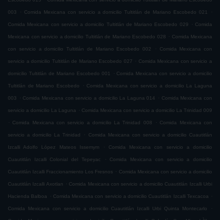
.
.
003
Comida Mexicana con servicio a domicilio Tultitlán de Mariano Escobedo 021
.
Comida Mexicana con servicio a domicilio Tultitlán de Mariano Escobedo 029
Comida
.
Mexicana con servicio a domicilio Tultitlán de Mariano Escobedo 028
Comida Mexicana
.
con servicio a domicilio Tultitlán de Mariano Escobedo 002
Comida Mexicana con
.
servicio a domicilio Tultitlán de Mariano Escobedo 027
Comida Mexicana con servicio a
.
domicilio Tultitlán de Mariano Escobedo 001
Comida Mexicana con servicio a domicilio
.
Tultitlán de Mariano Escobedo
Comida Mexicana con servicio a domicilio La Laguna
.
.
003
Comida Mexicana con servicio a domicilio La Laguna 014
Comida Mexicana con
.
servicio a domicilio La Laguna
Comida Mexicana con servicio a domicilio La Trinidad 009
.
.
Comida Mexicana con servicio a domicilio La Trinidad 008
Comida Mexicana con
.
servicio a domicilio La Trinidad
Comida Mexicana con servicio a domicilio Cuautitlán
.
Izcalli Adolfo López Mateos Issemym
Comida Mexicana con servicio a domicilio
.
Cuautitlán Izcalli Colonial del Tepeyac
Comida Mexicana con servicio a domicilio
.
Cuautitlán Izcalli Fraccionamiento Los Fresnos
Comida Mexicana con servicio a domicilio
.
Cuautitlán Izcalli Axotlan
Comida Mexicana con servicio a domicilio Cuautitlán Izcalli Urbi
.
.
Hacienda Balboa
Comida Mexicana con servicio a domicilio Cuautitlán Izcalli Texcacoa
.
Comida Mexicana con servicio a domicilio Cuautitlán Izcalli Urbi Quinta Montecarlo
.