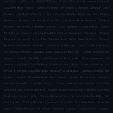
.
domicilio Cuautitlán Izcalli INFONAVIT Centro
Comida Mexicana con servicio a domicilio
.
Cuautitlán Izcalli Atlanta
Comida Mexicana con servicio a domicilio Cuautitlán Izcalli
.
.
Cumbria
Comida Mexicana con servicio a domicilio Cuautitlán Izcalli Ensueños
Comida
.
Mexicana con servicio a domicilio Cuautitlán Izcalli Arcos de la Hacienda
Comida
.
Mexicana con servicio a domicilio Cuautitlán Izcalli Arboledas de San Miguel
Comida
.
Mexicana con servicio a domicilio Cuautitlán Izcalli Ex Hacienda de San Miguel
Comida
.
Mexicana con servicio a domicilio Cuautitlán Izcalli Santa Rosa de Lima
Comida
.
Mexicana con servicio a domicilio Cuautitlán Izcalli INFONAVIT Norte
Comida Mexicana
.
con servicio a domicilio Cuautitlán Izcalli Bosques de Hacienda
Comida Mexicana con
.
servicio a domicilio Cuautitlán Izcalli Bosques de la Hacienda
Comida Mexicana con
.
servicio a domicilio Cuautitlán Izcalli Jardines de San Miguel
Comida Mexicana con
.
servicio a domicilio Cuautitlán Izcalli Ampliacion la Quebrada
Comida Mexicana con
.
servicio a domicilio Cuautitlán Izcalli Civica Bacardi
Comida Mexicana con servicio a
.
domicilio Cuautitlán Izcalli Tres Picos
Comida Mexicana con servicio a domicilio
.
Cuautitlán Izcalli Valle de las Flores
Comida Mexicana con servicio a domicilio Cuautitlán
.
Izcalli Jorge Jimenez Cantu
Comida Mexicana con servicio a domicilio Cuautitlán Izcalli
.
San Antonio
Comida Mexicana con servicio a domicilio Cuautitlán Izcalli Colinas del
.
.
Lago
Comida Mexicana con servicio a domicilio Cuautitlán Izcalli La Perla
Comida