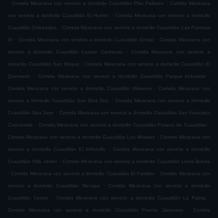
.
.
Comida Mexicana con servicio a domicilio Cuautitlán Pilar Pallares
Comida Mexicana
.
con servicio a domicilio Cuautitlán El Huerto
Comida Mexicana con servicio a domicilio
.
Cuautitlán Cebadales
Comida Mexicana con servicio a domicilio Cuautitlán Las Patricias
.
.
III
Comida Mexicana con servicio a domicilio Cuautitlán Cristal
Comida Mexicana con
.
servicio a domicilio Cuautitlán Lazaro Cardenas
Comida Mexicana con servicio a
.
domicilio Cuautitlán San Roque
Comida Mexicana con servicio a domicilio Cuautitlán El
.
.
Quemado
Comida Mexicana con servicio a domicilio Cuautitlán Parque Industrial
.
Comida Mexicana con servicio a domicilio Cuautitlán Misiones
Comida Mexicana con
.
servicio a domicilio Cuautitlán San Blas Dos
Comida Mexicana con servicio a domicilio
.
Cuautitlán San Jose
Comida Mexicana con servicio a domicilio Cuautitlán San Francisco
.
.
Cascantitla
Comida Mexicana con servicio a domicilio Cuautitlán Paseos de Cuautitlan
.
Comida Mexicana con servicio a domicilio Cuautitlán Los Morales
Comida Mexicana con
.
servicio a domicilio Cuautitlán El Infiernillo
Comida Mexicana con servicio a domicilio
.
Cuautitlán Villa Jardin
Comida Mexicana con servicio a domicilio Cuautitlán Loma Bonita
.
.
Comida Mexicana con servicio a domicilio Cuautitlán El Partidor
Comida Mexicana con
.
servicio a domicilio Cuautitlán Necapa
Comida Mexicana con servicio a domicilio
.
.
Cuautitlán Centro
Comida Mexicana con servicio a domicilio Cuautitlán La Palma
.
Comida Mexicana con servicio a domicilio Cuautitlán Puente Jabonero
Comida