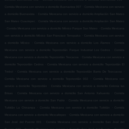
.
Comida Mexicana con servicio a domicilio Buenavista 007
Comida Mexicana con servicio
.
a domicilio Buenavista
Comida Mexicana con servicio a domicilio Ampliación San Mateo
.
San Mateo Cuautepec
Comida Mexicana con servicio a domicilio Ampliación San Mateo
.
.
Comida Mexicana con servicio a domicilio México Parque San Mateo
Comida Mexicana
.
con servicio a domicilio México San Francisco Tenopalco
Comida Mexicana con servicio
.
.
a domicilio México
Comida Mexicana con servicio a domicilio Los Álamos
Comida
.
Mexicana con servicio a domicilio Tepotzotlán Parque Industrial Los Cedros
Comida
.
Mexicana con servicio a domicilio Tepotzotlán Texcacoa
Comida Mexicana con servicio a
.
domicilio Tepotzotlán Cedros
Comida Mexicana con servicio a domicilio Tepotzotlán El
.
.
Trebol
Comida Mexicana con servicio a domicilio Tepotzotlán Barrio De Tezccacoa
.
Comida Mexicana con servicio a domicilio Tepotzotlán 002
Comida Mexicana con
.
servicio a domicilio Tepotzotlán
Comida Mexicana con servicio a domicilio Colonia las
.
.
Brisas
Comida Mexicana con servicio a domicilio San Antonio Xahuento
Comida
.
Mexicana con servicio a domicilio San Pablo
Comida Mexicana con servicio a domicilio
.
.
Tultitlán La Chinampa
Comida Mexicana con servicio a domicilio Tultitlán
Comida
.
Mexicana con servicio a domicilio Mexcaltepec
Comida Mexicana con servicio a domicilio
.
San José del Puente 001
Comida Mexicana con servicio a domicilio San José del
.
.