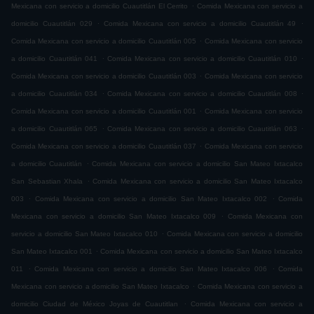
.
Mexicana con servicio a domicilio Cuautitlán El Cerrito
Comida Mexicana con servicio a
.
.
domicilio Cuautitlán 029
Comida Mexicana con servicio a domicilio Cuautitlán 49
.
Comida Mexicana con servicio a domicilio Cuautitlán 005
Comida Mexicana con servicio
.
.
a domicilio Cuautitlán 041
Comida Mexicana con servicio a domicilio Cuautitlán 010
.
Comida Mexicana con servicio a domicilio Cuautitlán 003
Comida Mexicana con servicio
.
.
a domicilio Cuautitlán 034
Comida Mexicana con servicio a domicilio Cuautitlán 008
.
Comida Mexicana con servicio a domicilio Cuautitlán 001
Comida Mexicana con servicio
.
.
a domicilio Cuautitlán 065
Comida Mexicana con servicio a domicilio Cuautitlán 063
.
Comida Mexicana con servicio a domicilio Cuautitlán 037
Comida Mexicana con servicio
.
a domicilio Cuautitlán
Comida Mexicana con servicio a domicilio San Mateo Ixtacalco
.
San Sebastian Xhala
Comida Mexicana con servicio a domicilio San Mateo Ixtacalco
.
.
003
Comida Mexicana con servicio a domicilio San Mateo Ixtacalco 002
Comida
.
Mexicana con servicio a domicilio San Mateo Ixtacalco 009
Comida Mexicana con
.
servicio a domicilio San Mateo Ixtacalco 010
Comida Mexicana con servicio a domicilio
.
San Mateo Ixtacalco 001
Comida Mexicana con servicio a domicilio San Mateo Ixtacalco
.
.
011
Comida Mexicana con servicio a domicilio San Mateo Ixtacalco 006
Comida
.
Mexicana con servicio a domicilio San Mateo Ixtacalco
Comida Mexicana con servicio a
.
domicilio Ciudad de México Joyas de Cuautitlan
Comida Mexicana con servicio a