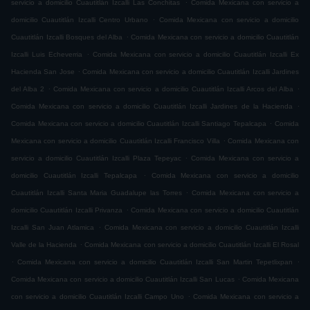
.
servicio a domicilio Cuautitlán Izcalli Las Conchitas
Comida Mexicana con servicio a
.
domicilio Cuautitlán Izcalli Centro Urbano
Comida Mexicana con servicio a domicilio
.
Cuautitlán Izcalli Bosques del Alba
Comida Mexicana con servicio a domicilio Cuautitlán
.
Izcalli Luis Echeverria
Comida Mexicana con servicio a domicilio Cuautitlán Izcalli Ex
.
Hacienda San Jose
Comida Mexicana con servicio a domicilio Cuautitlán Izcalli Jardines
.
.
del Alba 2
Comida Mexicana con servicio a domicilio Cuautitlán Izcalli Arcos del Alba
.
Comida Mexicana con servicio a domicilio Cuautitlán Izcalli Jardines de la Hacienda
.
Comida Mexicana con servicio a domicilio Cuautitlán Izcalli Santiago Tepalcapa
Comida
.
Mexicana con servicio a domicilio Cuautitlán Izcalli Francisco Villa
Comida Mexicana con
.
servicio a domicilio Cuautitlán Izcalli Plaza Tepeyac
Comida Mexicana con servicio a
.
domicilio Cuautitlán Izcalli Tepalcapa
Comida Mexicana con servicio a domicilio
.
Cuautitlán Izcalli Santa Maria Guadalupe las Torres
Comida Mexicana con servicio a
.
domicilio Cuautitlán Izcalli Privanza
Comida Mexicana con servicio a domicilio Cuautitlán
.
Izcalli San Juan Atlamica
Comida Mexicana con servicio a domicilio Cuautitlán Izcalli
.
Valle de la Hacienda
Comida Mexicana con servicio a domicilio Cuautitlán Izcalli El Rosal
.
.
Comida Mexicana con servicio a domicilio Cuautitlán Izcalli San Martin Tepetlixpan
.
Comida Mexicana con servicio a domicilio Cuautitlán Izcalli San Lucas
Comida Mexicana
.
con servicio a domicilio Cuautitlán Izcalli Campo Uno
Comida Mexicana con servicio a